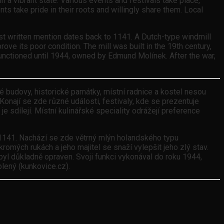
n a vibrant state. Various events and festivals take place,
ts take pride in their roots and willingly share them. Local
irst written mention dates back to 1141. A Dutch-type windmill
ve its poor condition. The mill was built in the 19th century,
t functioned until 1944, owned by Edmund Molínek. After the war,
é budovy, historické památky, místní radnice a kostel nesou
Konají se zde různé události, festivaly, kde se prezentuje
je sdílejí. Místní kulinářské speciality odrážejí preference
 1141. Nachází se zde větrný mlýn holandského typu
omých rukách a jeho majitel se snaží vylepšit jeho zlý stav.
 byl důkladně opraven. Svoji funkci vykonával do roku 1944,
lený (kunkovice.cz).