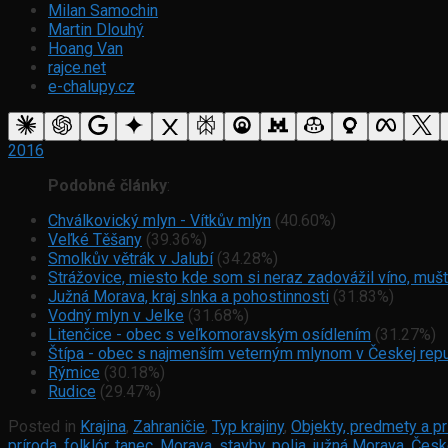
Milan Samochin
Martin Dlouhý
Hoang Van
rajce.net
e-chalupy.cz
2016
Podobné články
:
Chválkovický mlyn - Vítkův mlýn
(40.60%)
Veľké Těšany
(39.36%)
Smolkův větrák v Jalubí
(34.28%)
Strážovice, miesto kde som si neraz zadovážil víno, mušt
Južná Morava, kraj slnka a pohostinnosti
(31.83%)
Vodný mlyn v Jelke
(31.68%)
Litenčice - obec s veľkomoravským osídlením
(31.27%)
Štípa - obec s najmenším veterným mlynom v Českej repu
Rýmice
(30.18%)
Rudice
(29.47%)
Posted in
Krajina
,
Zahraničie
,
Typ krajiny
,
Objekty, predmety a pr
príroda
,
folklór
,
tanec
,
Morava
,
stavby
,
polia
,
južná Morava
,
Česk