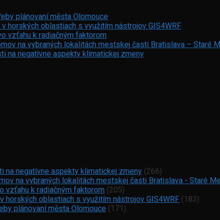
otřeby plánovaní města Olomouce
 v horských oblastiach s využitím nástrojov GIS4WRF
vo vzťahu k radiačným faktorom
mov na vybraných lokalitách mestskej časti Bratislava – Staré 
ti na negatívne aspekty klimatickej zmeny
ti na negatívne aspekty klimatickej zmeny
(266)
ov na vybraných lokalitách mestskej časti Bratislava - Staré M
vo vzťahu k radiačným faktorom
(205)
 v horských oblastiach s využitím nástrojov GIS4WRF
(183)
otřeby plánovaní města Olomouce
(171)