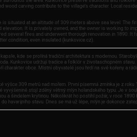
e surrounds the area. Kunkovice preserve traditions and folklore i
 wood carving contribute to the village’s character. Local residen
ge is situated at an altitude of 309 meters above sea level. The f
levation. It is privately owned, and the owner is working to impro
ffered several fires and underwent thorough renovation in 1890. I
better condition, even insulated (kunkovice.cz).
apsle, kde se prolíná tradiční architektura s modernou. Starobyl
oda. Kunkovice udržují tradice a folklór v životaschopném stavu. 
í charakter obce. Místní obyvatelé jsou hrdí na své kořeny a rádi 
ské výšce 309 metrů nad mořem. První písemná zmínka je z roku
vyvýšenině stojí zděný větrný mlýn holandského typu. Je v soukr
hou a šindelem krytinou. Několikrát ho postihl požár, v roce 1890
 do havarijního stavu. Dnes se má už lépe, mlýn je dokonce zatep