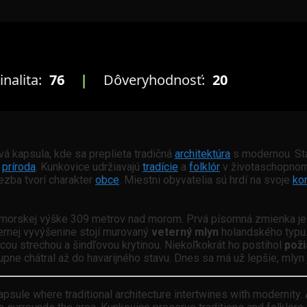
inalita:
76
|
Dôveryhodnosť:
20
á kapsula, kde sa preplieta tradičná
architektúra
s modernou. St
á
príroda
. Kunkovice udržiavajú
tradície
a
folklór
v životaschopnom
ezba tvorí charakter
obce
. Miestni obyvatelia sú hrdí na svoje
ko
dmorskej výške 309 metrov nad morom. Prvá písomná zmienka je 
rnej vyvýšenine stojí murovaný
veterný mlyn
holandského typu. 
acou strechou a šindľovou krytinou. Niekoľkokrát ho postihol
poži
pne chátral až do havarijného stavu. Dnes sa má už lepšie, mlyn
capsule where traditional architecture intertwines with modernity. 