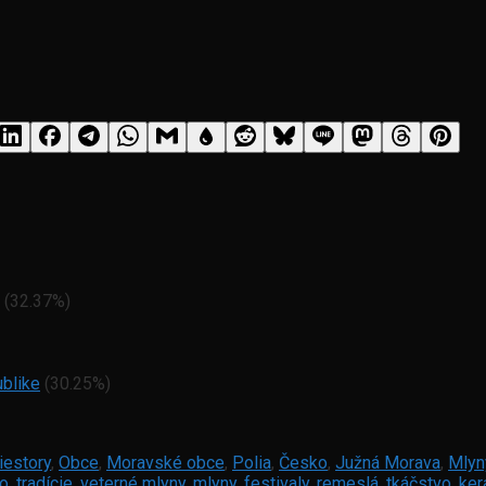
(32.37%)
blike
(30.25%)
iestory
,
Obce
,
Moravské obce
,
Polia
,
Česko
,
Južná Morava
,
Mlyn
o
,
tradície
,
veterné mlyny
,
mlyny
,
festivaly
,
remeslá
,
tkáčstvo
,
ker