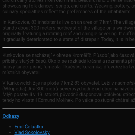
church carry stories from old times. Beautiful and diverse natur
showcasing folk dances, songs, and crafts. Weaving, pottery, and
culinary specialties reflect the preferences of the inhabitants.
In Kunkovice, 83 inhabitants live on an area of 7 km². The villa
stands about 300 meters northeast of the village on a windward e
originally featuring a rotating roof and shingle covering. It su
it gradually deteriorated to a state of disrepair. Today, it is in 
Kunkovice se nacházejí v okrese Kroměříž. Působí jako časová k
příběhy starých časů. Okolo se rozkládá krásná a rozmanitá přír
lidový tanec, písně, řemesla. Tkáčství, keramika, dřevořezba tvoř
místních obyvatel.
V Kunkovicích žije na ploše 7 km2 83 obyvatel. Leží v nadmoř
(Wikipedia). Asi 300 metrů severovýchodně od obce na návětrné 
Mlýn postavili v 19. století, původně disponoval otáčivou střec
tehdy ho vlastnil Edmund Molínek. Po válce postupně chátral až
Odkazy
Emil Čelustka
Vlad Sokolovsky