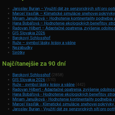
Jaroslav Burian – Využití dát ze senzorických sítí pro p
Marcel Vasiľák – Klimatické simulácie snehovej pokrývky
Miriam Janušková – Hodnotenie kontinentality podnebia 
Hana Bobáľová – Hodnotenie ekologických benefitov stro
Radovan Hilbert – Adaptačné opatrenia, zvýšenie odolnos
GIS Slovakia 2026
Barokový Schlosshof
Ruže – symbol lásky, krásy a vášne
Nezábudky
Sirôtky
Najčítanejšie za 90 dní
Barokový Schlosshof
(2858)
GIS Slovakia 2026
(510)
Ruže - symbol lásky, krásy a vášne
(442)
Radovan Hilbert - Adaptačné opatrenia, zvýšenie odolnos
Hana Bobáľová - Hodnotenie ekologických benefitov strom
Miriam Janušková - Hodnotenie kontinentality podnebia 
Marcel Vasiľák - Klimatické simulácie snehovej pokrývky
Jaroslav Burian - Využití dát ze senzorických sítí pro p