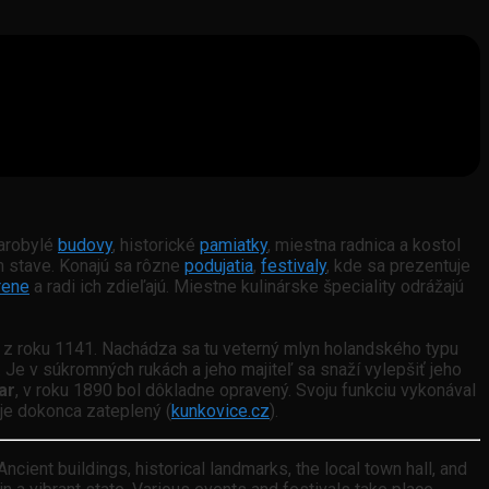
arobylé
budovy
, historické
pamiatky
, miestna radnica a kostol
 stave. Konajú sa rôzne
podujatia
,
festivaly
, kde sa prezentuje
rene
a radi ich zdieľajú. Miestne kulinárske špeciality odrážajú
z roku 1141. Nachádza sa tu veterný mlyn holandského typu
Je v súkromných rukách a jeho majiteľ sa snaží vylepšiť jeho
ar
, v roku 1890 bol dôkladne opravený. Svoju funkciu vykonával
 je dokonca zateplený (
kunkovice.cz
).
Ancient buildings, historical landmarks, the local town hall, and