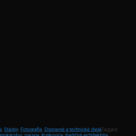
y
,
Stavby
,
Fotografie
,
Dopravné a technické diela
Tagged
amikárstvo
,
piesne
,
Kunkovice
,
tradičná architektúra
,