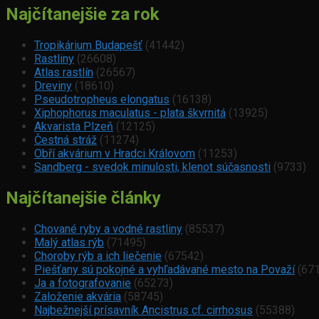
Najčítanejšie za rok
Tropikárium Budapešť
(41442)
Rastliny
(26608)
Atlas rastlín
(26567)
Dreviny
(18610)
Pseudotropheus elongatus
(16138)
Xiphophorus maculatus - plata škvrnitá
(13925)
Akvarista Plzeň
(12125)
Čestná stráž
(11274)
Obří akvárium v Hradci Královom
(11253)
Sandberg - svedok minulosti, klenot súčasnosti
(9733)
Najčítanejšie články
Chované ryby a vodné rastliny
(85537)
Malý atlas rýb
(71495)
Choroby rýb a ich liečenie
(67542)
Piešťany sú pokojné a vyhľadávané mesto na Považí
(671
Ja a fotografovanie
(65273)
Založenie akvária
(58745)
Najbežnejší prísavník Ancistrus cf. cirrhosus
(55388)