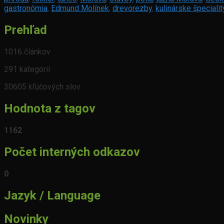
gastronómia
,
Edmund Molínek
,
drevorezby
,
kulinárske špecialit
Prehľad
1016 článkov
291 kategórií
30605 kľúčových slov
Hodnota z tagov
1162
Počet interných odkazov
0
Jazyk / Language
Novinky