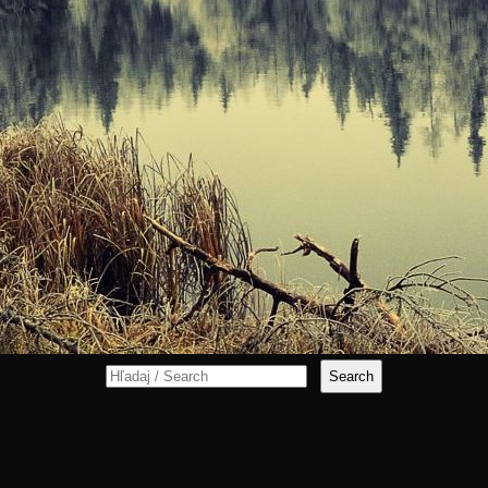
Search
for: