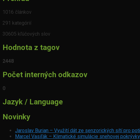
1016 článkov
291 kategórií
30605 kľúčových slov
Hodnota z tagov
2448
Počet interných odkazov
0
Jazyk / Language
Novinky
Jaroslav Burian – Využití dát ze senzorických sítí pro p
Marcel Vasiľák – Klimatické simulácie snehovej pokrývky