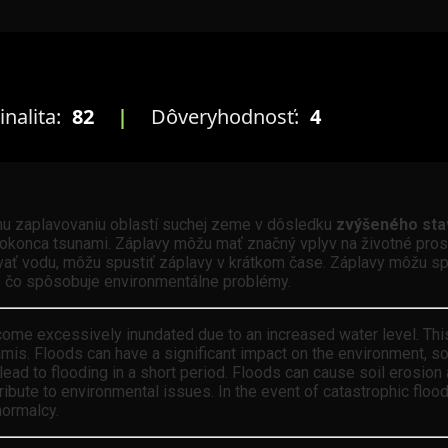
inalita:
82
|
Dôveryhodnosť:
4
mu zaplavovaniu oblastí suchej zeme v dôsledku
zvýšeného st
či dokonca tsunami. Záplavy môžu mať značný vplyv na životné pro
vať vodu, môžu spustiť záplavy v krátkom čase. Záplavy môžu sp
, čo spôsobuje environmentálne problémy.
ome excessively inundated due to an increased water level. This
namis. Floods can have a significant impact on the environment, s
n lead to flooding in a short period. Floods can cause soil erosi
ibute to environmental issues. In the event of catastrophic flood
normalcy.