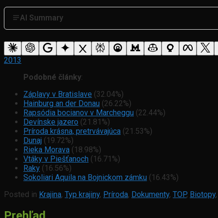
AI Summary
2013
Podobné články
:
Záplavy v Bratislave
(32.04%)
Hainburg an der Donau
(26.22%)
Rapsódia bocianov v Marcheggu
(22.44%)
Devínske jazero
(21.81%)
Príroda krásna, pretrvávajúca
(21.53%)
Dunaj
(19.72%)
Rieka Morava
(18.98%)
Vtáky v Piešťanoch
(16.71%)
Raky
(16.56%)
Sokoliari Aquila na Bojnickom zámku
(16.43%)
Posted in
Krajina
,
Typ krajiny
,
Príroda
,
Dokumenty
,
TOP
,
Biotopy
Prehľad