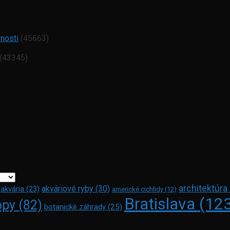
snosti
(45663)
(43345)
architektúra
akváriové ryby
(30)
akvária
(23)
americké cichlidy
(12)
Bratislava
(12
opy
(82)
botanické záhrady
(25)