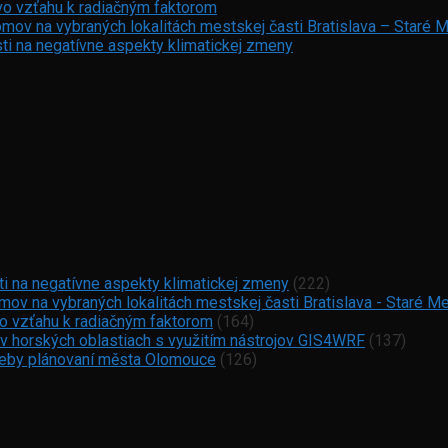
vo vzťahu k radiačným faktorom
mov na vybraných lokalitách mestskej časti Bratislava – Staré 
ti na negatívne aspekty klimatickej zmeny
ti na negatívne aspekty klimatickej zmeny
(222)
ov na vybraných lokalitách mestskej časti Bratislava - Staré M
vo vzťahu k radiačným faktorom
(164)
 v horských oblastiach s využitím nástrojov GIS4WRF
(137)
otřeby plánovaní města Olomouce
(126)