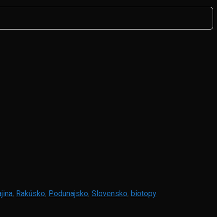
ajina
,
Rakúsko
,
Podunajsko
,
Slovensko
,
biotopy