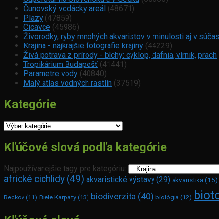
Čunovský vodácky areál
(48671)
Plazy
(47859)
Cicavce
(45986)
Živorodky, ryby mnohých akvaristov v minulosti aj v súča
Krajina - najkrajšie fotografie krajiny
(44229)
Živá potrava z prírody - blchy: cyklop, dafnia, vírnik, prach
Tropikárium Budapešť
(41441)
Parametre vody
(40840)
Malý atlas vodných rastlín
(37519)
Kategórie
Kategórie
Kľúčové slová podľa kategórie
Najpoužívanejšie tagy pre kategóriu:
africké cichlidy
(49)
akvaristické výstavy
(29)
akvaristika
(15)
biot
biodiverzita
(40)
Beckov
(11)
Biele Karpaty
(13)
biológia
(12)