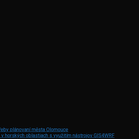
otřeby plánovaní města Olomouce
 v horských oblastiach s využitím nástrojov GIS4WRF