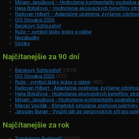
Miriam Janušková – Hodnotenie kontinentality podnebia 
Hana Bobáľová – Hodnotenie ekologických benefitov stro
Radovan Hilbert – Adaptačné opatrenia, zvýšenie odolnos
GIS Slovakia 2026
Barokový Schlosshof
Ruže – symbol lásky, krásy a vášne
Nezábudky
Sirôtky
Najčítanejšie za 90 dní
Barokový Schlosshof
(2819)
GIS Slovakia 2026
(472)
Ruže - symbol lásky, krásy a vášne
(403)
Radovan Hilbert - Adaptačné opatrenia, zvýšenie odolnos
Hana Bobáľová - Hodnotenie ekologických benefitov strom
Miriam Janušková - Hodnotenie kontinentality podnebia 
Marcel Vasiľák - Klimatické simulácie snehovej pokrývky
Jaroslav Burian - Využití dát ze senzorických sítí pro p
Najčítanejšie za rok
Tropikárium Budapešť
(41441)