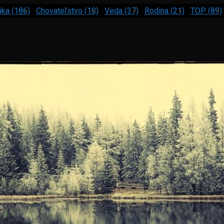
ika (186)
Chovateľstvo (18)
Veda (37)
Rodina (21)
TOP (89)