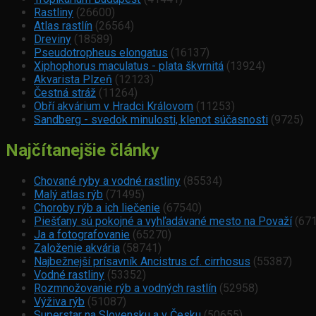
Rastliny
(26600)
Atlas rastlín
(26564)
Dreviny
(18589)
Pseudotropheus elongatus
(16137)
Xiphophorus maculatus - plata škvrnitá
(13924)
Akvarista Plzeň
(12123)
Čestná stráž
(11264)
Obří akvárium v Hradci Královom
(11253)
Sandberg - svedok minulosti, klenot súčasnosti
(9725)
Najčítanejšie články
Chované ryby a vodné rastliny
(85534)
Malý atlas rýb
(71495)
Choroby rýb a ich liečenie
(67540)
Piešťany sú pokojné a vyhľadávané mesto na Považí
(671
Ja a fotografovanie
(65270)
Založenie akvária
(58741)
Najbežnejší prísavník Ancistrus cf. cirrhosus
(55387)
Vodné rastliny
(53352)
Rozmnožovanie rýb a vodných rastlín
(52958)
Výživa rýb
(51087)
Superstar na Slovensku a v Česku
(50655)