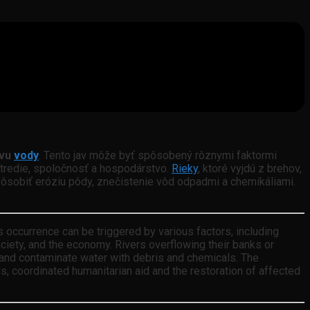
avu
vody
. Tento jav môže byť spôsobený rôznymi faktormi
stredie, spoločnosť a hospodárstvo.
Rieky
, ktoré vyjdú z brehov,
ôsobiť eróziu pôdy, znečistenie vôd odpadmi a chemikáliami.
 occurrence can be triggered by various factors, including
ociety, and the economy. Rivers overflowing their banks or
on and contaminate water with debris and chemicals. The
s, coordinated humanitarian aid and the restoration of affected