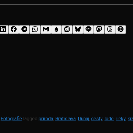
,
Fotografie
Tagged
príroda
,
Bratislava
,
Dunaj
,
cesty
,
lode
,
rieky
,
kr