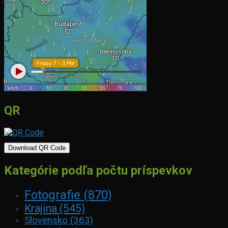
QR
Download QR Code
Kategórie podľa počtu príspevkov
Fotografie
(870)
Krajina
(545)
Slovensko
(363)