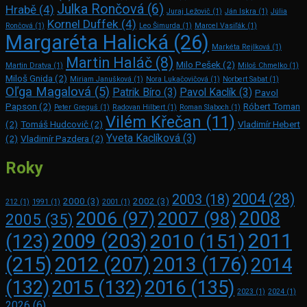
Julka Rončová
(6)
Hrabě
(4)
Juraj Ležovič
(1)
Ján Iskra
(1)
Júlia
Kornel Duffek
(4)
Rončová
(1)
Leo Šimurda
(1)
Marcel Vasiľák
(1)
Margaréta Halická
(26)
Markéta Rejlková
(1)
Martin Haláč
(8)
Milo Pešek
(2)
Martin Dratva
(1)
Miloš Chmelko
(1)
Miloš Gnida
(2)
Miriam Janušková
(1)
Nora Lukačovičová
(1)
Norbert Sabat
(1)
Oľga Magalová
(5)
Patrik Bíro
(3)
Pavol Kaclík
(3)
Pavol
Papson
(2)
Róbert Toman
Peter Greguš
(1)
Radovan Hilbert
(1)
Roman Slaboch
(1)
Vilém Křečan
(11)
(2)
Tomáš Hudcovič
(2)
Vladimír Hebert
Yveta Kaclíková
(3)
(2)
Vladimír Pazdera
(2)
Roky
2004
(28)
2003
(18)
2000
(3)
2002
(3)
212
(1)
1991
(1)
2001
(1)
2008
2006
(97)
2007
(98)
2005
(35)
2009
(203)
2011
2010
(151)
(123)
(215)
2012
(207)
2013
(176)
2014
2016
(135)
(132)
2015
(132)
2023
(1)
2024
(1)
2026
(6)