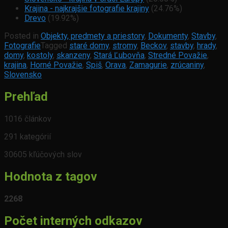
Krajina - najkrajšie fotografie krajiny
(24.76%)
Drevo
(19.92%)
Posted in
Objekty, predmety a priestory
,
Dokumenty
,
Stavby
,
Fotografie
Tagged
staré domy
,
stromy
,
Beckov
,
stavby
,
hrady
,
domy
,
kostoly
,
skanzeny
,
Stará Ľubovňa
,
Stredné Považie
,
krajina
,
Horné Považie
,
Spiš
,
Orava
,
Zamagurie
,
zrúcaniny
,
Slovensko
Prehľad
1016 článkov
291 kategórií
30605 kľúčových slov
Hodnota z tagov
2268
Počet interných odkazov