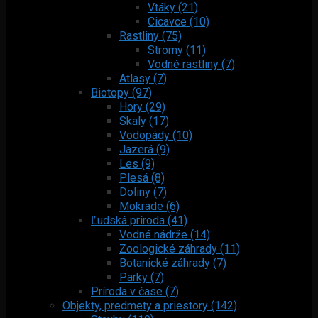
Vtáky (21)
Cicavce (10)
Rastliny (75)
Stromy (11)
Vodné rastliny (7)
Atlasy (7)
Biotopy (97)
Hory (29)
Skaly (17)
Vodopády (10)
Jazerá (9)
Les (9)
Plesá (8)
Doliny (7)
Mokrade (6)
Ľudská príroda (41)
Vodné nádrže (14)
Zoologické záhrady (11)
Botanické záhrady (7)
Parky (7)
Príroda v čase (7)
Objekty, predmety a priestory (142)