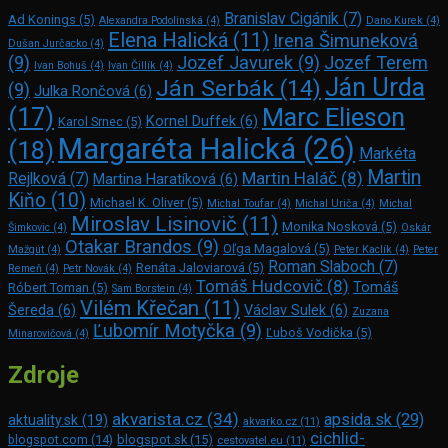
Branislav Cigánik
(7)
Ad Konings
(5)
Alexandra Podolinská
(4)
Dano Kurek
(4)
Elena Halická
(11)
Irena Šimuneková
Dušan Jurčacko
(4)
(9)
Jozef Javurek
(9)
Jozef Terem
Ivan Bohuš
(4)
Ivan Čillík
(4)
Ján Urda
Ján Serbák
(14)
(9)
Julka Rončová
(6)
Marc Elie­son
(17)
Kornel Duffek
(6)
Karol Srnec
(5)
Margaréta Halická
(26)
(18)
Markéta
Martin
Martin Haláč
(8)
Rejlková
(7)
Martina Haratíková
(6)
Kiňo
(10)
Michael K. Oliver
(5)
Michal Toufar
(4)
Michal Uriča
(4)
Michal
Miroslav Lisinovič
(11)
Monika Nosková
(5)
Šimkovic
(4)
Oskár
Otakar Brandos
(9)
Oľga Magalová
(5)
Mažgút
(4)
Peter Kaclík
(4)
Peter
Roman Slaboch
(7)
Renáta Jaloviarová
(5)
Remeň
(4)
Petr Novák
(4)
Tomáš Hudcovič
(8)
Tomáš
Róbert Toman
(5)
Sam Bors­tein
(4)
Vilém Křečan
(11)
Šereda
(6)
Václav Sulek
(6)
Zuzana
Ľubomír Motyčka
(9)
Ľuboš Vodička
(5)
Minarovičová
(4)
Zdroje
akvarista.cz
(34)
apsida.sk
(29)
aktuality.sk
(19)
akvarko.cz
(11)
cichlid-
blogspot.com
(14)
blogspot.sk
(15)
cestovatel.eu
(11)