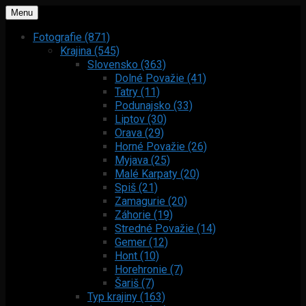
Menu
Fotografie (871)
Krajina (545)
Slovensko (363)
Dolné Považie (41)
Tatry (11)
Podunajsko (33)
Liptov (30)
Orava (29)
Horné Považie (26)
Myjava (25)
Malé Karpaty (20)
Spiš (21)
Zamagurie (20)
Záhorie (19)
Stredné Považie (14)
Gemer (12)
Hont (10)
Horehronie (7)
Šariš (7)
Typ krajiny (163)