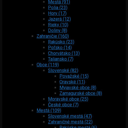
Mestá (91)
Polia (23)
Hory (17)
Jazerá (12)
Rieky (10)
Doliny (8)
Zahraničie (160)
Rakúsko (23)
Poľsko (14)
Chorvátsko (13)
Taliansko (7)
Obce (119)
Slovenské (82)
Považské (15)
Oravské (11)
Myjavské obce (8)
Zamagurské obce (8)
Moravské obce (25)
České obce (7)
Mestá (109)
Slovenské mestá (47)
Zahraničné mestá (22)
Rakúske mestá (6)