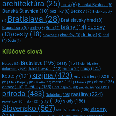
architektúra
(25)
autá
(8)
Banská Bystrica
(5)
Banská Štiavnica
(10)
Beckov
(7)
baziliky
(6)
Biele Karpaty
Bratislava
(28)
Bratislavský hrad
(8)
(1)
brány
(14)
budovy
Braunsberg
(6)
Brno
(4)
brehy
(3)
cesty
(18)
(13)
dediny
(8)
deti
cintoríny
(3)
cicavce
(1)
(4)
Devín
(1)
Kľúčové slová
Bratislava
(195)
cesty
(151)
biotopy
(85)
cichlidy
(86)
hrady
(125)
Dolné Považie
(112)
dokumenty
(96)
história
(82)
krajina
(473)
kostoly
(191)
lesy
(102)
línie
kultúra
(74)
obce
(135)
mestá
(121)
(91)
Morava
(91)
Malé Karpaty
(86)
Martin
(80)
Piešťany
(133)
odrazy
(110)
Podunajsko
(98)
polia
(91)
pohyb
(74)
príroda
(483)
rastliny
(224)
Rakúsko
(108)
ryby
(195)
skaly
(156)
reportáže
(95)
rieky
(92)
Slovensko
(567)
stromy
stavby
(106)
Spiš
(72)
(205)