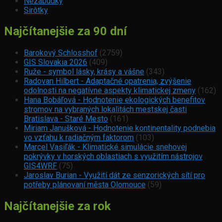
Nezábudky
Sirôtky
Najčítanejšie za 90 dní
Barokový Schlosshof
(2759)
GIS Slovakia 2026
(409)
Ruže - symbol lásky, krásy a vášne
(343)
Radovan Hilbert - Adaptačné opatrenia, zvýšenie
odolnosti na negatívne aspekty klimatickej zmeny
(162)
Hana Bobáľová - Hodnotenie ekologických benefitov
stromov na vybraných lokalitách mestskej časti
Bratislava - Staré Mesto
(161)
Miriam Janušková - Hodnotenie kontinentality podnebia
vo vzťahu k radiačným faktorom
(103)
Marcel Vasiľák - Klimatické simulácie snehovej
pokrývky v horských oblastiach s využitím nástrojov
GIS4WRF
(75)
Jaroslav Burian - Využití dát ze senzorických sítí pro
potřeby plánovaní města Olomouce
(59)
Najčítanejšie za rok