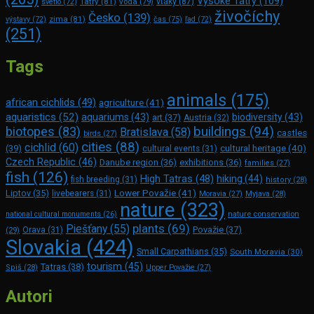
Vysoké Tatry
(109)
Tatry
(81)
voda
(79)
vtáky
(87)
svetlo
(72)
živočíchy
Česko
(139)
zima
(81)
výstavy
(72)
čas
(75)
ľad
(72)
(251)
Tags
animals
(175)
african cichlids
(49)
agriculture
(41)
aquaristics
(52)
aquariums
(43)
biodiversity
(43)
art
(37)
Austria
(32)
buildings
(94)
biotopes
(83)
Bratislava
(58)
castles
birds
(27)
cities
(88)
cichlid
(60)
(39)
cultural heritage
(40)
cultural events
(31)
Czech Republic
(46)
Danube region
(36)
exhibitions
(36)
families
(27)
fish
(126)
High Tatras
(48)
hiking
(44)
fish breeding
(31)
history
(28)
Lower Považie
(41)
Liptov
(35)
livebearers
(31)
Moravia
(27)
Myjava
(28)
nature
(323)
nature conservation
national cultural monuments
(26)
plants
(69)
Piešťany
(55)
Považie
(37)
(29)
Orava
(31)
Slovakia
(424)
Small Carpathians
(35)
South Moravia
(30)
tourism
(45)
Tatras
(38)
Spiš
(28)
Upper Považie
(27)
Autori