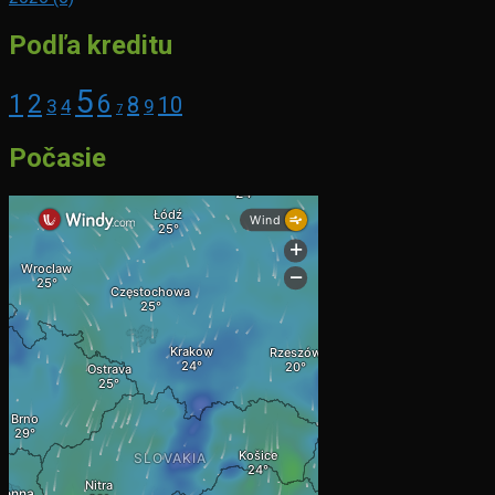
Podľa kreditu
5
1
2
6
8
10
3
4
9
7
Počasie