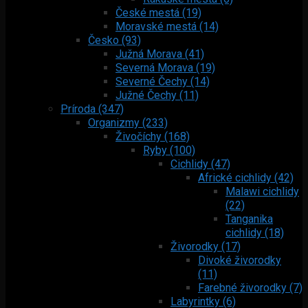
České mestá (19)
Moravské mestá (14)
Česko (93)
Južná Morava (41)
Severná Morava (19)
Severné Čechy (14)
Južné Čechy (11)
Príroda (347)
Organizmy (233)
Živočíchy (168)
Ryby (100)
Cichlidy (47)
Africké cichlidy (42)
Malawi cichlidy
(22)
Tanganika
cichlidy (18)
Živorodky (17)
Divoké živorodky
(11)
Farebné živorodky (7)
Labyrintky (6)