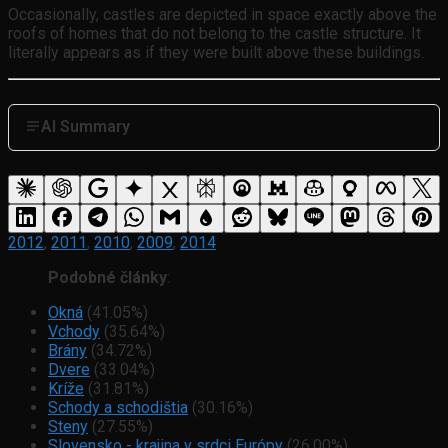
Occasionally, castles are depicted in space exactly above the
roofs of homes that do not belong to the castle structure. It
literally appears as if they were built above these buildings.
AI Summary
2012
,
2011
,
2010
,
2009
,
2014
Podobné články
:
Okná
(41.05%)
Vchody
(35.64%)
Brány
(34.72%)
Dvere
(33.04%)
Kríže
(31.81%)
Schody a schodištia
(30.16%)
Steny
(27.55%)
Slovensko - krajina v srdci Európy
(26.00%)