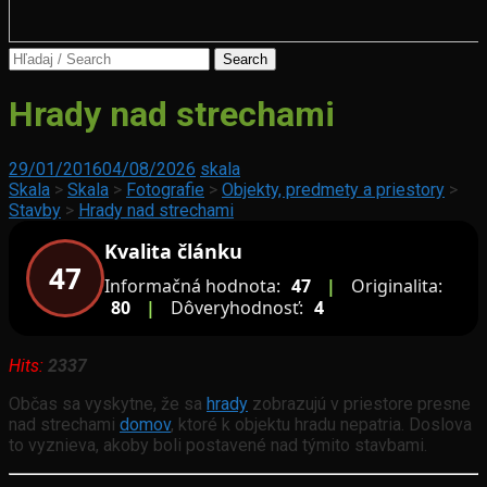
Search
for:
Záplavy
Hrady nad strechami
Pamätníky
29/01/2016
04/08/2026
skala
Skala
>
Skala
>
Fotografie
>
Objekty, predmety a priestory
>
Stavby
>
Hrady nad strechami
Kvalita článku
47
Informačná hodnota:
47
|
Originalita:
80
|
Dôveryhodnosť:
4
Hits:
2337
Občas sa vyskytne, že sa
hrady
zobrazujú v priestore presne
nad strechami
domov
, ktoré k objektu hradu nepatria. Doslova
to vyznieva, akoby boli postavené nad týmito stavbami.