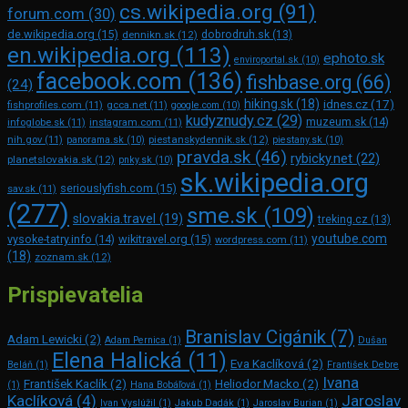
cs.wikipedia.org
(91)
forum.com
(30)
de.wikipedia.org
(15)
dennikn.sk
(12)
dobrodruh.sk
(13)
en.wikipedia.org
(113)
ephoto.sk
enviroportal.sk
(10)
facebook.com
(136)
fishbase.org
(66)
(24)
hiking.sk
(18)
idnes.cz
(17)
fishprofiles.com
(11)
gcca.net
(11)
google.com
(10)
kudyznudy.cz
(29)
muzeum.sk
(14)
infoglobe.sk
(11)
instagram.com
(11)
piestanskydennik.sk
(12)
nih.gov
(11)
panorama.sk
(10)
piestany.sk
(10)
pravda.sk
(46)
rybicky.net
(22)
planetslovakia.sk
(12)
pnky.sk
(10)
sk.wikipedia.org
seriouslyfish.com
(15)
sav.sk
(11)
(277)
sme.sk
(109)
slovakia.travel
(19)
treking.cz
(13)
youtube.com
vysoke-tatry.info
(14)
wikitravel.org
(15)
wordpress.com
(11)
(18)
zoznam.sk
(12)
Prispievatelia
Branislav Cigánik
(7)
Adam Lewicki
(2)
Adam Pernica
(1)
Dušan
Elena Halická
(11)
Eva Kaclíková
(2)
Beláň
(1)
František Debre
Ivana
František Kaclík
(2)
Heliodor Macko
(2)
(1)
Hana Bobáľová
(1)
Kaclíková
(4)
Jaroslav
Ivan Vyslúžil
(1)
Jakub Dadák
(1)
Jaroslav Burian
(1)