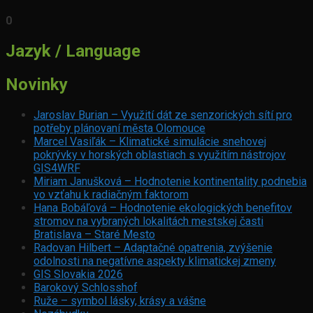
0
Jazyk / Language
Novinky
Jaroslav Burian – Využití dát ze senzorických sítí pro
potřeby plánovaní města Olomouce
Marcel Vasiľák – Klimatické simulácie snehovej
pokrývky v horských oblastiach s využitím nástrojov
GIS4WRF
Miriam Janušková – Hodnotenie kontinentality podnebia
vo vzťahu k radiačným faktorom
Hana Bobáľová – Hodnotenie ekologických benefitov
stromov na vybraných lokalitách mestskej časti
Bratislava – Staré Mesto
Radovan Hilbert – Adaptačné opatrenia, zvýšenie
odolnosti na negatívne aspekty klimatickej zmeny
GIS Slovakia 2026
Barokový Schlosshof
Ruže – symbol lásky, krásy a vášne