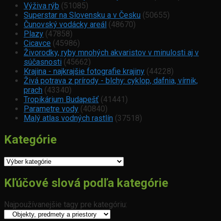
Výživa rýb
(51085)
Superstar na Slovensku a v Česku
(50655)
Čunovský vodácky areál
(48670)
Plazy
(47858)
Cicavce
(45986)
Živorodky, ryby mnohých akvaristov v minulosti aj v
súčasnosti
(45662)
Krajina - najkrajšie fotografie krajiny
(44228)
Živá potrava z prírody - blchy: cyklop, dafnia, vírnik,
prach
(43340)
Tropikárium Budapešť
(41441)
Parametre vody
(40840)
Malý atlas vodných rastlín
(37518)
Kategórie
Kategórie
Kľúčové slová podľa kategórie
Najpoužívanejšie tagy pre kategóriu: