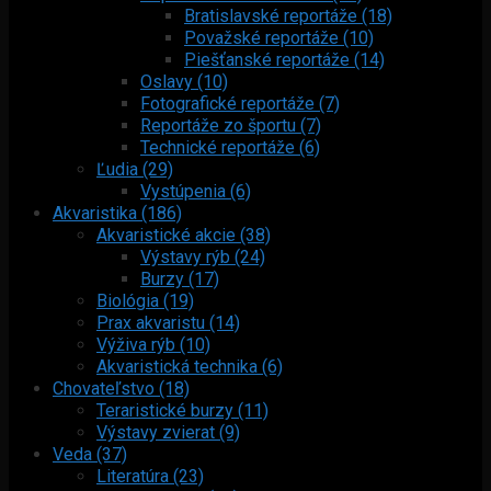
Bratislavské reportáže (18)
Považské reportáže (10)
Piešťanské reportáže (14)
Oslavy (10)
Fotografické reportáže (7)
Reportáže zo športu (7)
Technické reportáže (6)
Ľudia (29)
Vystúpenia (6)
Akvaristika (186)
Akvaristické akcie (38)
Výstavy rýb (24)
Burzy (17)
Biológia (19)
Prax akvaristu (14)
Výživa rýb (10)
Akvaristická technika (6)
Chovateľstvo (18)
Teraristické burzy (11)
Výstavy zvierat (9)
Veda (37)
Literatúra (23)