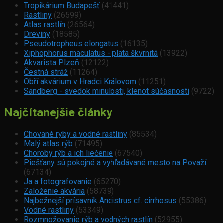
Tropikárium Budapešť
(41441)
Rastliny
(26599)
Atlas rastlín
(26564)
Dreviny
(18585)
Pseudotropheus elongatus
(16135)
Xiphophorus maculatus - plata škvrnitá
(13922)
Akvarista Plzeň
(12122)
Čestná stráž
(11264)
Obří akvárium v Hradci Královom
(11251)
Sandberg - svedok minulosti, klenot súčasnosti
(9722)
Najčítanejšie články
Chované ryby a vodné rastliny
(85534)
Malý atlas rýb
(71495)
Choroby rýb a ich liečenie
(67540)
Piešťany sú pokojné a vyhľadávané mesto na Považí
(67134)
Ja a fotografovanie
(65270)
Založenie akvária
(58739)
Najbežnejší prísavník Ancistrus cf. cirrhosus
(55386)
Vodné rastliny
(53349)
Rozmnožovanie rýb a vodných rastlín
(52955)