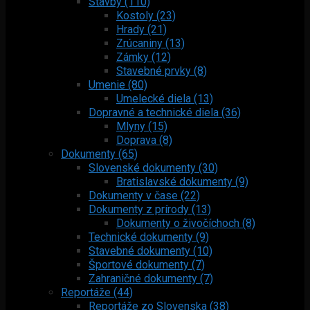
Stavby (110)
Kostoly (23)
Hrady (21)
Zrúcaniny (13)
Zámky (12)
Stavebné prvky (8)
Umenie (80)
Umelecké diela (13)
Dopravné a technické diela (36)
Mlyny (15)
Doprava (8)
Dokumenty (65)
Slovenské dokumenty (30)
Bratislavské dokumenty (9)
Dokumenty v čase (22)
Dokumenty z prírody (13)
Dokumenty o živočíchoch (8)
Technické dokumenty (9)
Stavebné dokumenty (10)
Športové dokumenty (7)
Zahraničné dokumenty (7)
Reportáže (44)
Reportáže zo Slovenska (38)