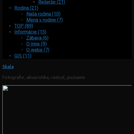
Rešerše (21)
Rodina (21)
Naša rodina (10)
Mená v rodine (7)
TOP (89)
Informácie (15)
Zábava (6)
O mne (9)
O webe (7)
GIS (11)
Skala
Fotografie, akvaristika, radosť, poznanie