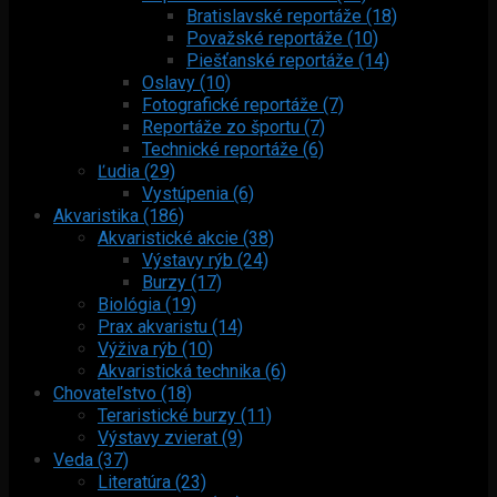
Bratislavské reportáže (18)
Považské reportáže (10)
Piešťanské reportáže (14)
Oslavy (10)
Fotografické reportáže (7)
Reportáže zo športu (7)
Technické reportáže (6)
Ľudia (29)
Vystúpenia (6)
Akvaristika (186)
Akvaristické akcie (38)
Výstavy rýb (24)
Burzy (17)
Biológia (19)
Prax akvaristu (14)
Výživa rýb (10)
Akvaristická technika (6)
Chovateľstvo (18)
Teraristické burzy (11)
Výstavy zvierat (9)
Veda (37)
Literatúra (23)