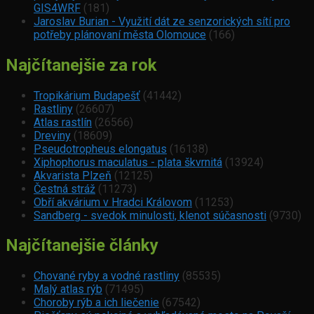
GIS4WRF
(181)
Jaroslav Burian - Využití dát ze senzorických sítí pro
potřeby plánovaní města Olomouce
(166)
Najčítanejšie za rok
Tropikárium Budapešť
(41442)
Rastliny
(26607)
Atlas rastlín
(26566)
Dreviny
(18609)
Pseudotropheus elongatus
(16138)
Xiphophorus maculatus - plata škvrnitá
(13924)
Akvarista Plzeň
(12125)
Čestná stráž
(11273)
Obří akvárium v Hradci Královom
(11253)
Sandberg - svedok minulosti, klenot súčasnosti
(9730)
Najčítanejšie články
Chované ryby a vodné rastliny
(85535)
Malý atlas rýb
(71495)
Choroby rýb a ich liečenie
(67542)