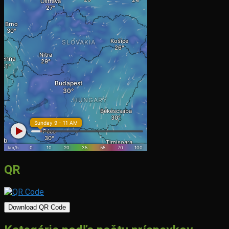
QR
Download QR Code