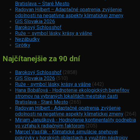
Bratislava – Staré Mesto
Radovan Hilbert – Adaptačné opatrenia, zvýšenie
odolnosti na negatívne aspekty klimatickej zmeny
GIS Slovakia 2026
Barokový Schlosshof
Ruže – symbol lásky, krásy a vášne
Nezábudky
Sirôtky
Najčítanejšie za 90 dní
Barokový Schlosshof
(2858)
GIS Slovakia 2026
(510)
Ruže - symbol lásky, krásy a vášne
(442)
Hana Bobáľová - Hodnotenie ekologických benefitov
stromov na vybraných lokalitách mestskej časti
Bratislava - Staré Mesto
(265)
Radovan Hilbert - Adaptačné opatrenia, zvýšenie
odolnosti na negatívne aspekty klimatickej zmeny
(264)
Miriam Janušková - Hodnotenie kontinentality podnebia
vo vzťahu k radiačným faktorom
(205)
Marcel Vasiľák - Klimatické simulácie snehovej
pokrývky v horských oblastiach s využitím nástrojov