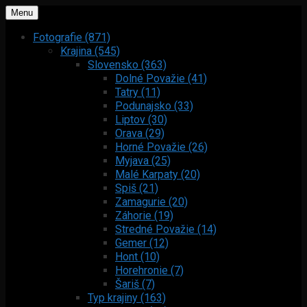
Menu
Fotografie (871)
Krajina (545)
Slovensko (363)
Dolné Považie (41)
Tatry (11)
Podunajsko (33)
Liptov (30)
Orava (29)
Horné Považie (26)
Myjava (25)
Malé Karpaty (20)
Spiš (21)
Zamagurie (20)
Záhorie (19)
Stredné Považie (14)
Gemer (12)
Hont (10)
Horehronie (7)
Šariš (7)
Typ krajiny (163)