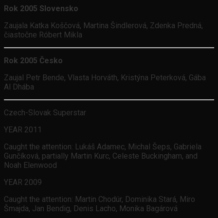
Rok 2005 Slovensko
Zaujala Katka Koščová, Martina Šindlerová, Zdenka Predná,
čiastočne Róbert Mikla
Rok 2005 Česko
Zaujal Petr Bende, Vlasta Horváth, Kristýna Peterková, Gába
Al Dhába
Czech-Slovak Superstar
YEAR 2011
Caught the attention: Lukáš Adamec, Michal Šeps, Gabriela
Gunčíková, partially Martin Kurc, Celeste Buckingham, and
Noah Elenwood
YEAR 2009
Caught the attention: Martin Chodúr, Dominika Stará, Miro
Šmajda, Jan Bendig, Denis Lacho, Monika Bagárová