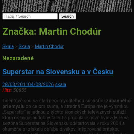
Search
for:
Značka:
Martin Chodúr
Skala
>
Skala
>
Martin Chodúr
Nezaradené
Superstar na Slovensku a v Česku
28/03/2011
04/08/2026
skala
Hits:
50655
Talentové šou sa stali neodmysliteľnou súčasťou
zábavného
priemyslu
po celom svete, a stredná Európa nie je výnimkou.
„Superstar“ je jednou z týchto ikonických televíznych súťaží,
ktorá oslavuje hudobný talent a produkuje nové hviezdy. Prvá
sezóna Superstar na Slovensku odštartovala v roku 2004 a
okamžite si získala obľubu divákov. Inšpirovaná britskou