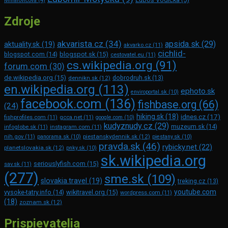
Minarovičová
(4)
Zdroje
akvarista.cz
(34)
apsida.sk
(29)
aktuality.sk
(19)
akvarko.cz
(11)
cichlid-
blogspot.com
(14)
blogspot.sk
(15)
cestovatel.eu
(11)
cs.wikipedia.org
(91)
forum.com
(30)
de.wikipedia.org
(15)
dennikn.sk
(12)
dobrodruh.sk
(13)
en.wikipedia.org
(113)
ephoto.sk
enviroportal.sk
(10)
facebook.com
(136)
fishbase.org
(66)
(24)
hiking.sk
(18)
idnes.cz
(17)
fishprofiles.com
(11)
gcca.net
(11)
google.com
(10)
kudyznudy.cz
(29)
muzeum.sk
(14)
infoglobe.sk
(11)
instagram.com
(11)
piestanskydennik.sk
(12)
nih.gov
(11)
panorama.sk
(10)
piestany.sk
(10)
pravda.sk
(46)
rybicky.net
(22)
planetslovakia.sk
(12)
pnky.sk
(10)
sk.wikipedia.org
seriouslyfish.com
(15)
sav.sk
(11)
(277)
sme.sk
(109)
slovakia.travel
(19)
treking.cz
(13)
youtube.com
vysoke-tatry.info
(14)
wikitravel.org
(15)
wordpress.com
(11)
(18)
zoznam.sk
(12)
Prispievatelia