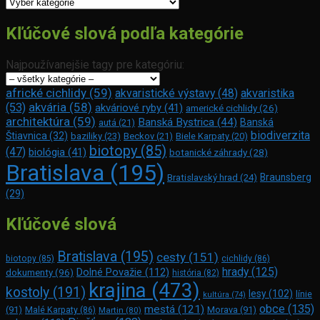
Kategórie
Kľúčové slová podľa kategórie
Najpoužívanejšie tagy pre kategóriu:
africké cichlidy
(59)
akvaristické výstavy
(48)
akvaristika
akvária
(58)
(53)
akváriové ryby
(41)
americké cichlidy
(26)
architektúra
(59)
Banská Bystrica
(44)
Banská
autá
(21)
biodiverzita
Štiavnica
(32)
baziliky
(23)
Beckov
(21)
Biele Karpaty
(20)
biotopy
(85)
(47)
biológia
(41)
botanické záhrady
(28)
Bratislava
(195)
Braunsberg
Bratislavský hrad
(24)
(29)
Kľúčové slová
Bratislava
(195)
cesty
(151)
biotopy
(85)
cichlidy
(86)
hrady
(125)
Dolné Považie
(112)
dokumenty
(96)
história
(82)
krajina
(473)
kostoly
(191)
lesy
(102)
línie
kultúra
(74)
obce
(135)
mestá
(121)
(91)
Morava
(91)
Malé Karpaty
(86)
Martin
(80)