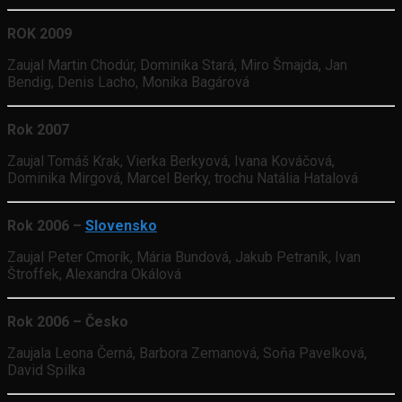
ROK 2009
Zaujal Martin Chodúr, Dominika Stará, Miro Šmajda, Jan
Bendig, Denis Lacho, Monika Bagárová
Rok 2007
Zaujal Tomáš Krak, Vierka Berkyová, Ivana Kováčová,
Dominika Mirgová, Marcel Berky, trochu Natália Hatalová
Rok 2006 –
Slovensko
Zaujal Peter Cmorík, Mária Bundová, Jakub Petraník, Ivan
Štroffek, Alexandra Okálová
Rok 2006 – Česko
Zaujala Leona Černá, Barbora Zemanová, Soňa Pavelková,
David Spilka