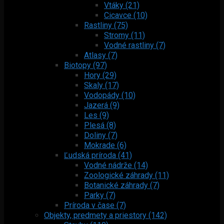
Vtáky (21)
Cicavce (10)
Rastliny (75)
Stromy (11)
Vodné rastliny (7)
Atlasy (7)
Biotopy (97)
Hory (29)
Skaly (17)
Vodopády (10)
Jazerá (9)
Les (9)
Plesá (8)
Doliny (7)
Mokrade (6)
Ľudská príroda (41)
Vodné nádrže (14)
Zoologické záhrady (11)
Botanické záhrady (7)
Parky (7)
Príroda v čase (7)
Objekty, predmety a priestory (142)