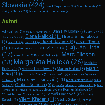
Slovakia
(424)
Small Carpathians
(35)
South Moravia
(30)
tourism
(45)
Tatras
(38)
Spiš
(28)
Upper Považie
(27)
Autori
Branislav Cigánik
(7)
Ad Konings
(5)
Alexandra Podolinská
(4)
Dano Kurek
(4)
Elena Halická
(11)
Irena Šimuneková
Dušan Jurčacko
(4)
(9)
Jozef Javurek
(9)
Jozef Terem
Ivan Bohuš
(4)
Ivan Čillík
(4)
Ján Urda
Ján Serbák
(14)
(9)
Julka Rončová
(6)
Marc Elie­son
(17)
Kornel Duffek
(6)
Karol Srnec
(5)
Margaréta Halická
(26)
(18)
Markéta
Martin
Martin Haláč
(8)
Rejlková
(7)
Martina Haratíková
(6)
Kiňo
(10)
Michael K. Oliver
(5)
Michal Toufar
(4)
Michal Uriča
(4)
Michal
Miroslav Lisinovič
(11)
Monika Nosková
(5)
Šimkovic
(4)
Oskár
Otakar Brandos
(9)
Oľga Magalová
(5)
Mažgút
(4)
Peter Kaclík
(4)
Peter
Roman Slaboch
(7)
Renáta Jaloviarová
(5)
Remeň
(4)
Petr Novák
(4)
Tomáš Hudcovič
(8)
Tomáš
Róbert Toman
(5)
Sam Bors­tein
(4)
Vilém Křečan
(11)
Šereda
(6)
Václav Sulek
(6)
Zuzana
Ľubomír Motyčka
(9)
Ľuboš Vodička
(5)