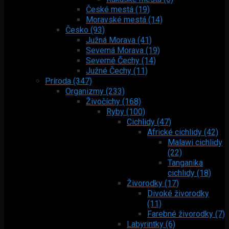
České mestá (19)
Moravské mestá (14)
Česko (93)
Južná Morava (41)
Severná Morava (19)
Severné Čechy (14)
Južné Čechy (11)
Príroda (347)
Organizmy (233)
Živočíchy (168)
Ryby (100)
Cichlidy (47)
Africké cichlidy (42)
Malawi cichlidy
(22)
Tanganika
cichlidy (18)
Živorodky (17)
Divoké živorodky
(11)
Farebné živorodky (7)
Labyrintky (6)