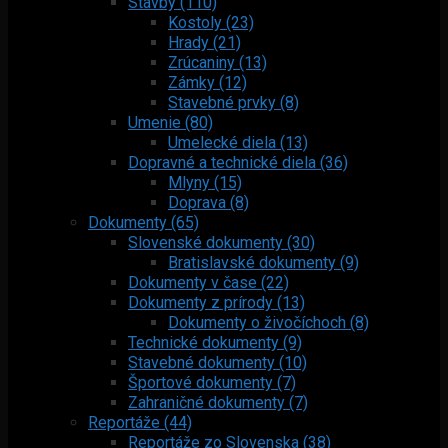
Stavby (110)
Kostoly (23)
Hrady (21)
Zrúcaniny (13)
Zámky (12)
Stavebné prvky (8)
Umenie (80)
Umelecké diela (13)
Dopravné a technické diela (36)
Mlyny (15)
Doprava (8)
Dokumenty (65)
Slovenské dokumenty (30)
Bratislavské dokumenty (9)
Dokumenty v čase (22)
Dokumenty z prírody (13)
Dokumenty o živočíchoch (8)
Technické dokumenty (9)
Stavebné dokumenty (10)
Športové dokumenty (7)
Zahraničné dokumenty (7)
Reportáže (44)
Reportáže zo Slovenska (38)