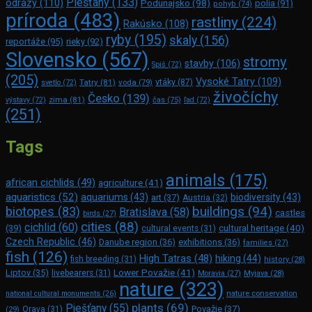
Piešťany
(133)
odrazy
(110)
Podunajsko
(98)
polia
(91)
pohyb
(74)
príroda
(483)
rastliny
(224)
Rakúsko
(108)
ryby
(195)
skaly
(156)
reportáže
(95)
rieky
(92)
Slovensko
(567)
stromy
stavby
(106)
Spiš
(72)
(205)
Vysoké Tatry
(109)
Tatry
(81)
voda
(79)
vtáky
(87)
svetlo
(72)
živočíchy
Česko
(139)
zima
(81)
výstavy
(72)
čas
(75)
ľad
(72)
(251)
Tags
animals
(175)
african cichlids
(49)
agriculture
(41)
aquaristics
(52)
aquariums
(43)
biodiversity
(43)
art
(37)
Austria
(32)
buildings
(94)
biotopes
(83)
Bratislava
(58)
castles
birds
(27)
cities
(88)
cichlid
(60)
(39)
cultural heritage
(40)
cultural events
(31)
Czech Republic
(46)
Danube region
(36)
exhibitions
(36)
families
(27)
fish
(126)
High Tatras
(48)
hiking
(44)
fish breeding
(31)
history
(28)
Lower Považie
(41)
Liptov
(35)
livebearers
(31)
Moravia
(27)
Myjava
(28)
nature
(323)
nature conservation
national cultural monuments
(26)
plants
(69)
Piešťany
(55)
Považie
(37)
(29)
Orava
(31)