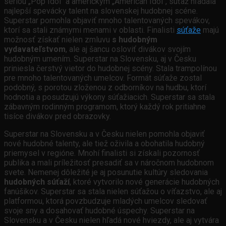
sériou „Pop Idol“ a americkým „American Idol“, súťaž hľadala
najlepší spevácky talent na slovenskej hudobnej scéne.
Superstar pomohla objaviť mnoho talentovaných spevákov,
ktorí sa stali známymi menami v oblasti. Finalisti
súťaže
majú
možnosť získať nielen zmluvu
s hudobným
vydavateľstvom
, ale aj šancu osloviť divákov svojím
hudobným umením. Superstar na Slovensku, aj v Česku
priniesla čerstvý vietor do hudobnej scény. Stala trampolínou
pre mnoho talentovaných umelcov. Formát súťaže zostal
podobný, s porotou zloženou z odborníkov na hudbu, ktorí
hodnotia a posudzujú výkony súťažiacich. Superstar sa stala
zábavným rodinným programom, ktorý každý rok pritiahne
tisíce divákov pred obrazovky.
Superstar na Slovensku a v Česku nielen pomohla objaviť
nové hudobné talenty, ale tiež oživila a obohatila hudobný
priemysel v regióne. Mnohí finalisti si získali pozornosť
publika a mali príležitosť presadiť sa v náročnom hudobnom
svete. Nemenej dôležité je aj posunutie kultúry sledovania
hudobných súťaží
, ktoré vytvorilo nové generácie hudobných
fanúšikov. Superstar sa stala nielen súťažou o víťazstvo, ale aj
platformou, ktorá povzbudzuje mladých umelcov sledovať
svoje sny a dosahovať hudobné úspechy. Superstar na
Slovensku a v Česku nielen hľadá nové hviezdy, ale aj vytvára