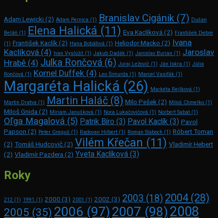
Branislav Cigánik
(7)
Adam Lewicki
(2)
Adam Pernica
(1)
Dušan
Elena Halická
(11)
Eva Kaclíková
(2)
Beláň
(1)
František Debre
Ivana
František Kaclík
(2)
Heliodor Macko
(2)
(1)
Hana Bobáľová
(1)
Kaclíková
(4)
Jaroslav
Ivan Vyslúžil
(1)
Jakub Dadák
(1)
Jaroslav Burian
(1)
Julka Rončová
(6)
Hrabě
(4)
Juraj Ležovič
(1)
Ján Iskra
(1)
Júlia
Kornel Duffek
(4)
Rončová
(1)
Leo Šimurda
(1)
Marcel Vasiľák
(1)
Margaréta Halická
(26)
Markéta Rejlková
(1)
Martin Haláč
(8)
Milo Pešek
(2)
Martin Dratva
(1)
Miloš Chmelko
(1)
Miloš Gnida
(2)
Miriam Janušková
(1)
Nora Lukačovičová
(1)
Norbert Sabat
(1)
Oľga Magalová
(5)
Patrik Bíro
(3)
Pavol Kaclík
(3)
Pavol
Papson
(2)
Róbert Toman
Peter Greguš
(1)
Radovan Hilbert
(1)
Roman Slaboch
(1)
Vilém Křečan
(11)
(2)
Tomáš Hudcovič
(2)
Vladimír Hebert
Yveta Kaclíková
(3)
(2)
Vladimír Pazdera
(2)
Roky
2004
(28)
2003
(18)
2000
(3)
2002
(3)
212
(1)
1991
(1)
2001
(1)
2008
2006
(97)
2007
(98)
2005
(35)