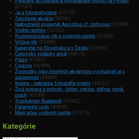
Piešťany sú pokojné a vyhľadávané mesto na Považí
(67141)
Ja a fotografovanie
(65272)
Založenie akvária
(58743)
Najbežnejší prísavník Ancistrus cf. cirrhosus
(55388)
Vodné rastliny
(53353)
Rozmnožovanie rýb a vodných rastlín
(52960)
Výživa rýb
(51089)
Superstar na Slovensku a v Česku
(50655)
Čunovský vodácky areál
(48673)
Plazy
(47861)
Cicavce
(45989)
Živorodky, ryby mnohých akvaristov v minulosti aj v
súčasnosti
(45669)
Krajina - najkrajšie fotografie krajiny
(44232)
Živá potrava z prírody - blchy: cyklop, dafnia, vírnik,
prach
(43349)
Tropikárium Budapešť
(41442)
Parametre vody
(40842)
Malý atlas vodných rastlín
(37519)
Kategórie