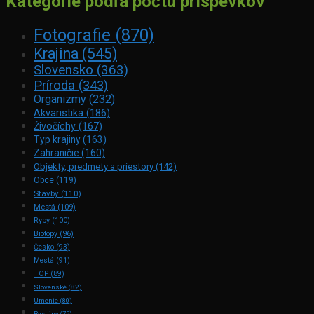
Kategórie podľa počtu príspevkov
Fotografie
(870)
Krajina
(545)
Slovensko
(363)
Príroda
(343)
Organizmy
(232)
Akvaristika
(186)
Živočíchy
(167)
Typ krajiny
(163)
Zahraničie
(160)
Objekty, predmety a priestory
(142)
Obce
(119)
Stavby
(110)
Mestá
(109)
Ryby
(100)
Biotopy
(96)
Česko
(93)
Mestá
(91)
TOP
(89)
Slovenské
(82)
Umenie
(80)
Rastliny
(75)