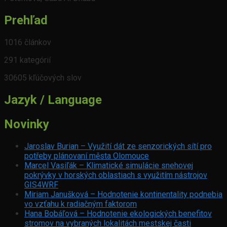
Prehľad
1016 článkov
291 kategórií
30605 kľúčových slov
Jazyk / Language
Novinky
Jaroslav Burian – Využití dát ze senzorických sítí pro
potřeby plánovaní města Olomouce
Marcel Vasiľák – Klimatické simulácie snehovej
pokrývky v horských oblastiach s využitím nástrojov
GIS4WRF
Miriam Janušková – Hodnotenie kontinentality podnebia
vo vzťahu k radiačným faktorom
Hana Bobáľová – Hodnotenie ekologických benefitov
stromov na vybraných lokalitách mestskej časti