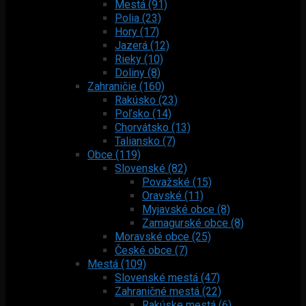
Mestá (91)
Polia (23)
Hory (17)
Jazerá (12)
Rieky (10)
Doliny (8)
Zahraničie (160)
Rakúsko (23)
Poľsko (14)
Chorvátsko (13)
Taliansko (7)
Obce (119)
Slovenské (82)
Považské (15)
Oravské (11)
Myjavské obce (8)
Zamagurské obce (8)
Moravské obce (25)
České obce (7)
Mestá (109)
Slovenské mestá (47)
Zahraničné mestá (22)
Rakúske mestá (6)