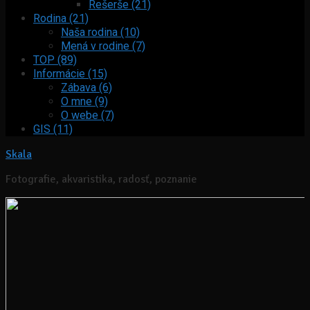
Rešerše (21)
Rodina (21)
Naša rodina (10)
Mená v rodine (7)
TOP (89)
Informácie (15)
Zábava (6)
O mne (9)
O webe (7)
GIS (11)
Skala
Fotografie, akvaristika, radosť, poznanie