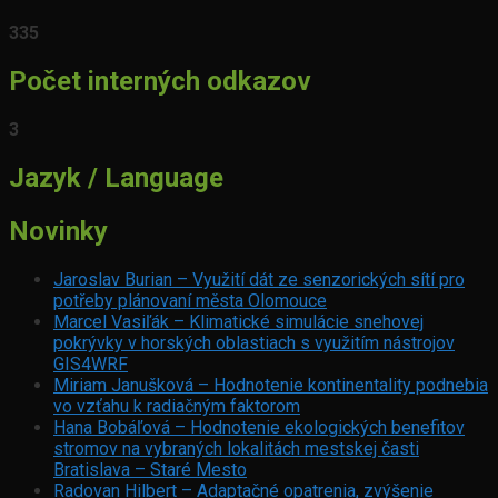
335
Počet interných odkazov
3
Jazyk / Language
Novinky
Jaroslav Burian – Využití dát ze senzorických sítí pro
potřeby plánovaní města Olomouce
Marcel Vasiľák – Klimatické simulácie snehovej
pokrývky v horských oblastiach s využitím nástrojov
GIS4WRF
Miriam Janušková – Hodnotenie kontinentality podnebia
vo vzťahu k radiačným faktorom
Hana Bobáľová – Hodnotenie ekologických benefitov
stromov na vybraných lokalitách mestskej časti
Bratislava – Staré Mesto
Radovan Hilbert – Adaptačné opatrenia, zvýšenie