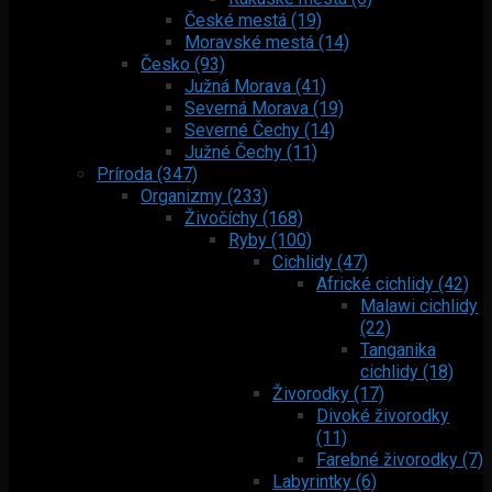
České mestá (19)
Moravské mestá (14)
Česko (93)
Južná Morava (41)
Severná Morava (19)
Severné Čechy (14)
Južné Čechy (11)
Príroda (347)
Organizmy (233)
Živočíchy (168)
Ryby (100)
Cichlidy (47)
Africké cichlidy (42)
Malawi cichlidy
(22)
Tanganika
cichlidy (18)
Živorodky (17)
Divoké živorodky
(11)
Farebné živorodky (7)
Labyrintky (6)