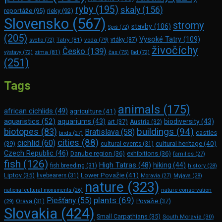
ryby
(195)
skaly
(156)
reportáže
(95)
rieky
(92)
Slovensko
(567)
stromy
stavby
(106)
Spiš
(72)
(205)
Vysoké Tatry
(109)
Tatry
(81)
voda
(79)
vtáky
(87)
svetlo
(72)
živočíchy
Česko
(139)
zima
(81)
výstavy
(72)
čas
(75)
ľad
(72)
(251)
Tags
animals
(175)
african cichlids
(49)
agriculture
(41)
aquaristics
(52)
aquariums
(43)
biodiversity
(43)
art
(37)
Austria
(32)
buildings
(94)
biotopes
(83)
Bratislava
(58)
castles
birds
(27)
cities
(88)
cichlid
(60)
(39)
cultural heritage
(40)
cultural events
(31)
Czech Republic
(46)
Danube region
(36)
exhibitions
(36)
families
(27)
fish
(126)
High Tatras
(48)
hiking
(44)
fish breeding
(31)
history
(28)
Lower Považie
(41)
Liptov
(35)
livebearers
(31)
Moravia
(27)
Myjava
(28)
nature
(323)
nature conservation
national cultural monuments
(26)
plants
(69)
Piešťany
(55)
Považie
(37)
(29)
Orava
(31)
Slovakia
(424)
Small Carpathians
(35)
South Moravia
(30)