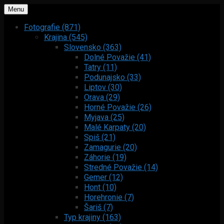
Menu
Fotografie (871)
Krajina (545)
Slovensko (363)
Dolné Považie (41)
Tatry (11)
Podunajsko (33)
Liptov (30)
Orava (29)
Horné Považie (26)
Myjava (25)
Malé Karpaty (20)
Spiš (21)
Zamagurie (20)
Záhorie (19)
Stredné Považie (14)
Gemer (12)
Hont (10)
Horehronie (7)
Šariš (7)
Typ krajiny (163)