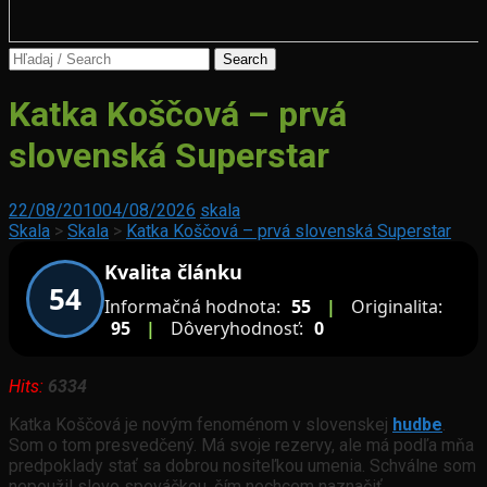
Search
for:
Hudba
Katka Koščová – prvá
slovenská Superstar
Zábava
22/08/2010
04/08/2026
skala
Skala
>
Skala
>
Katka Koščová – prvá slovenská Superstar
Kvalita článku
54
Informačná hodnota:
55
|
Originalita:
95
|
Dôveryhodnosť:
0
Hits:
6334
Katka Koščová je novým fenoménom v slovenskej
hudbe
.
Som o tom presvedčený. Má svoje rezervy, ale má podľa mňa
predpoklady stať sa dobrou nositeľkou umenia. Schválne som
nepoužil slovo speváčkou, čím nechcem naznačiť