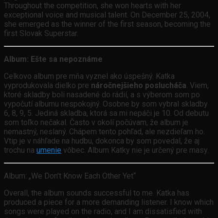
Throughout the competition, she won hearts with her
exceptional voice and musical talent. On December 25, 2004,
she emerged as the winner of the first season, becoming the
first Slovak Superstar.
Album: Ešte sa nepoznáme
Celkovo album pre mňa vyznel ako úspešný. Katka
vyprodukovala dielko pre
náročnejšieho poslucháča
. Viem,
ktoré skladby boli nasadené do rádií, a s výberom som po
vypočutí albumu nespokojný. Osobne by som vybral skladby
6, 8, 9, 5. Jediná skladba, ktorá sa mi nepáči je 10. Od debutu
som toľko nečakal. Často v okolí počúvam, že album je
nemastný, neslaný. Chápem tento pohľad, ale nezdieľam ho.
Vtip je v náhľade na hudbu, dokonca by som povedal, že aj
trochu na
umenie
vôbec. Album Katky nie je určený pre masy.
Album: „We Don’t Know Each Other Yet“
Overall, the album sounds successful to me. Katka has
produced a piece for a more demanding listener. I know which
songs were played on the radio, and I am dissatisfied with