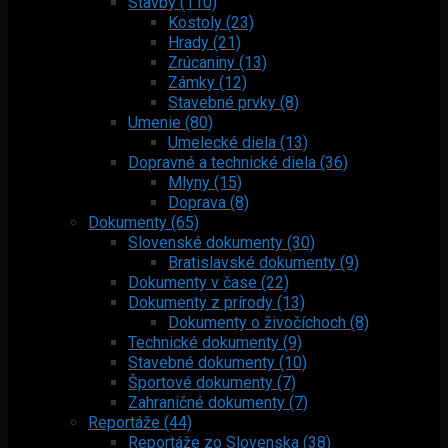
Stavby (110)
Kostoly (23)
Hrady (21)
Zrúcaniny (13)
Zámky (12)
Stavebné prvky (8)
Umenie (80)
Umelecké diela (13)
Dopravné a technické diela (36)
Mlyny (15)
Doprava (8)
Dokumenty (65)
Slovenské dokumenty (30)
Bratislavské dokumenty (9)
Dokumenty v čase (22)
Dokumenty z prírody (13)
Dokumenty o živočíchoch (8)
Technické dokumenty (9)
Stavebné dokumenty (10)
Športové dokumenty (7)
Zahraničné dokumenty (7)
Reportáže (44)
Reportáže zo Slovenska (38)