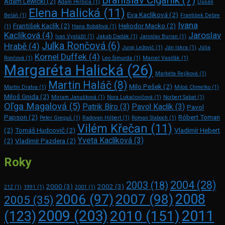
Adam Lewicki
(2)
Adam Pernica
(1)
Dušan
Elena Halická
(11)
Eva Kaclíková
(2)
Beláň
(1)
František Debre
Ivana
František Kaclík
(2)
Heliodor Macko
(2)
(1)
Hana Bobáľová
(1)
Kaclíková
(4)
Jaroslav
Ivan Vyslúžil
(1)
Jakub Dadák
(1)
Jaroslav Burian
(1)
Julka Rončová
(6)
Hrabě
(4)
Juraj Ležovič
(1)
Ján Iskra
(1)
Júlia
Kornel Duffek
(4)
Rončová
(1)
Leo Šimurda
(1)
Marcel Vasiľák
(1)
Margaréta Halická
(26)
Markéta Rejlková
(1)
Martin Haláč
(8)
Milo Pešek
(2)
Martin Dratva
(1)
Miloš Chmelko
(1)
Miloš Gnida
(2)
Miriam Janušková
(1)
Nora Lukačovičová
(1)
Norbert Sabat
(1)
Oľga Magalová
(5)
Patrik Bíro
(3)
Pavol Kaclík
(3)
Pavol
Papson
(2)
Róbert Toman
Peter Greguš
(1)
Radovan Hilbert
(1)
Roman Slaboch
(1)
Vilém Křečan
(11)
(2)
Tomáš Hudcovič
(2)
Vladimír Hebert
Yveta Kaclíková
(3)
(2)
Vladimír Pazdera
(2)
Roky
2004
(28)
2003
(18)
2000
(3)
2002
(3)
212
(1)
1991
(1)
2001
(1)
2008
2006
(97)
2007
(98)
2005
(35)
2009
(203)
2011
2010
(151)
(123)