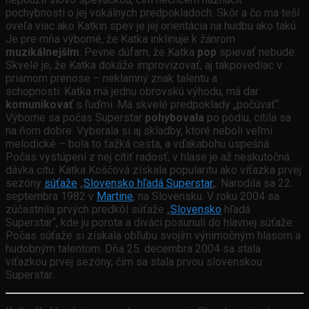
pochybnosti o jej vokálnych predpokladoch. Skôr a čo ma teší
oveľa viac ako Katkin spev je jej orientácia na hudbu ako takú.
Je pre mňa výborné, že Katka inklinuje k žánrom
muzikálnejším
. Pevne dúfam, že Katka
pop
spievať nebude.
Skvelé je, že Katka dokáže improvizovať, aj takpovediac v
priamom prenose – neklamný znak talentu a
schopnosti. Katka má jednu obrovskú výhodu, má dar
komunikovať
s ľuďmi. Má skvelé predpoklady „počúvať“.
Výborne sa počas Superstar
pohybovala
po pódiu, cítila sa
na ňom dobre. Vyberala si aj skladby, ktoré neboli veľmi
melodické – bola to ťažká cesta, a vďakabohu úspešná.
Počas vystúpení z nej cítiť radosť, v hlase je až neskutočná
dávka citu. Katka Koščová získala popularitu ako víťazka prvej
sezóny
súťaže
„
Slovensko hľadá Superstar
„. Narodila sa 22.
septembra 1982 v
Martine
, na Slovensku. V roku 2004 sa
zúčastnila prvých predkôl súťaže „
Slovensko
hľadá
Superstar“, kde ju porota a diváci posunuli do hlavnej súťaže.
Počas súťaže si získala obľubu svojím výnimočným hlasom a
hudobným talentom. Dňa 25. decembra 2004 sa stala
víťazkou prvej sezóny, čím sa stala prvou slovenskou
Superstar.