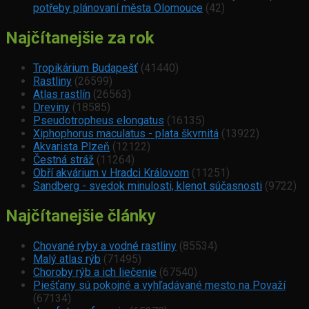
potřeby plánovaní města Olomouce
(42)
Najčítanejšie za rok
Tropikárium Budapešť
(41440)
Rastliny
(26599)
Atlas rastlín
(26563)
Dreviny
(18585)
Pseudotropheus elongatus
(16135)
Xiphophorus maculatus - plata škvrnitá
(13922)
Akvarista Plzeň
(12122)
Čestná stráž
(11264)
Obří akvárium v Hradci Královom
(11251)
Sandberg - svedok minulosti, klenot súčasnosti
(9722)
Najčítanejšie články
Chované ryby a vodné rastliny
(85534)
Malý atlas rýb
(71495)
Choroby rýb a ich liečenie
(67540)
Piešťany sú pokojné a vyhľadávané mesto na Považí
(67134)