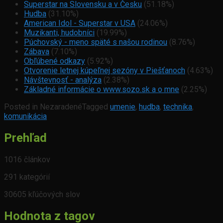
Superstar na Slovensku a v Česku
(51.18%)
Hudba
(31.10%)
American Idol - Superstar v USA
(24.06%)
Muzikanti, hudobníci
(19.99%)
Púchovský - meno späté s našou rodinou
(8.76%)
Zábava
(7.10%)
Obľúbené odkazy
(5.92%)
Otvorenie letnej kúpeľnej sezóny v Piešťanoch
(4.63%)
Návštevnosť - analýza
(2.38%)
Základné informácie o www.sozo.sk a o mne
(2.25%)
Posted in Nezaradené
Tagged
umenie
,
hudba
,
technika
,
komunikácia
Prehľad
1016 článkov
291 kategórií
30605 kľúčových slov
Hodnota z tagov