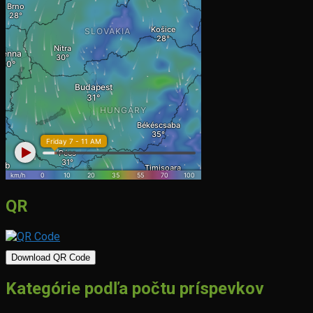
QR
Download QR Code
Kategórie podľa počtu príspevkov