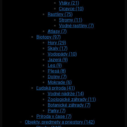
Vtáky (21)
Cicavce (10)
Rastliny (75)
Stromy (11)
Vodné rastliny (7)
Atlasy (7)
Biotopy (97)
Hory (29)
Skaly (17)
Vodopády (10)
Jazerá (9)
Les (9)
Plesá (8)
Doliny (7)
Mokrade (6)
Ľudská príroda (41)
Vodné nádrže (14)
Zoologické záhrady (11)
Botanické záhrady (7)
Parky (7)
Príroda v čase (7)
Objekty, predmety a priestory (142)