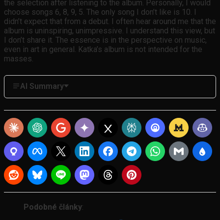
the selection after listening to the album. Personally, I would
choose songs 6, 8, 9, 5. The only song I don’t like is 10. I
didn’t expect that from a debut. I often hear around me that the
album is uninspiring, unimpressive. I understand this view, but
I don’t share it. The essence is in the perspective on music,
even in art in general. Katka’s album is not intended for the
masses.
AI Summary
Podobné články
: