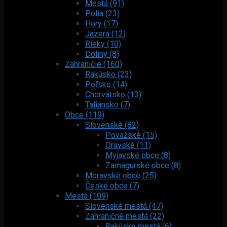
Mestá (91)
Polia (23)
Hory (17)
Jazerá (12)
Rieky (10)
Doliny (8)
Zahraničie (160)
Rakúsko (23)
Poľsko (14)
Chorvátsko (13)
Taliansko (7)
Obce (119)
Slovenské (82)
Považské (15)
Oravské (11)
Myjavské obce (8)
Zamagurské obce (8)
Moravské obce (25)
České obce (7)
Mestá (109)
Slovenské mestá (47)
Zahraničné mestá (22)
Rakúske mestá (6)