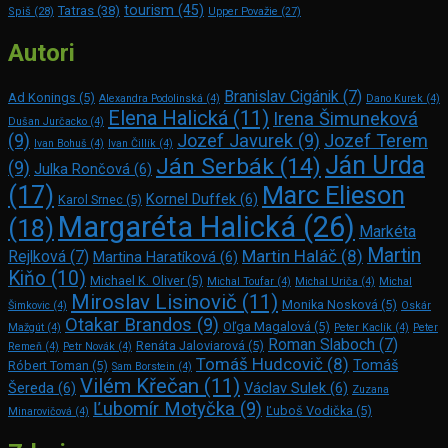
tourism
(45)
Tatras
(38)
Spiš
(28)
Upper Považie
(27)
Autori
Branislav Cigánik
(7)
Ad Konings
(5)
Alexandra Podolinská
(4)
Dano Kurek
(4)
Elena Halická
(11)
Irena Šimuneková
Dušan Jurčacko
(4)
(9)
Jozef Javurek
(9)
Jozef Terem
Ivan Bohuš
(4)
Ivan Čillík
(4)
Ján Urda
Ján Serbák
(14)
(9)
Julka Rončová
(6)
Marc Elie­son
(17)
Kornel Duffek
(6)
Karol Srnec
(5)
Margaréta Halická
(26)
(18)
Markéta
Martin
Martin Haláč
(8)
Rejlková
(7)
Martina Haratíková
(6)
Kiňo
(10)
Michael K. Oliver
(5)
Michal Toufar
(4)
Michal Uriča
(4)
Michal
Miroslav Lisinovič
(11)
Monika Nosková
(5)
Šimkovic
(4)
Oskár
Otakar Brandos
(9)
Oľga Magalová
(5)
Mažgút
(4)
Peter Kaclík
(4)
Peter
Roman Slaboch
(7)
Renáta Jaloviarová
(5)
Remeň
(4)
Petr Novák
(4)
Tomáš Hudcovič
(8)
Tomáš
Róbert Toman
(5)
Sam Bors­tein
(4)
Vilém Křečan
(11)
Šereda
(6)
Václav Sulek
(6)
Zuzana
Ľubomír Motyčka
(9)
Ľuboš Vodička
(5)
Minarovičová
(4)