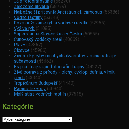
Ja a fotografovanie
(65270)
Založenie akvária
(58739)
Najbežnejší prísavník Ancistrus cf. cirrhosus
(55386)
Vodné rastliny
(53349)
Rozmnožovanie rýb a vodných rastlín
(52955)
Výživa rýb
(51085)
Superstar na Slovensku a v Česku
(50655)
Čunovský vodácky areál
(48669)
Plazy
(47857)
Cicavce
(45986)
Živorodky, ryby mnohých akvaristov v minulosti aj v
súčasnosti
(45662)
Krajina - najkrajšie fotografie krajiny
(44227)
Živá potrava z prírody - blchy: cyklop, dafnia, vírnik,
prach
(43340)
Tropikárium Budapešť
(41440)
Parametre vody
(40840)
Malý atlas vodných rastlín
(37518)
Kategórie
Kategórie