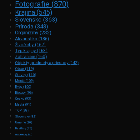
Fotografie
(870)
Krajina
(545)
Slovensko
(363)
Príroda
(343)
Organizmy
(232)
Akvaristika
(186)
Živočíchy
(167)
Typ krajiny
(163)
Zahraničie
(160)
Objekty, predmety a priestory
(142)
Obce
(119)
Stavby
(110)
Mestá
(109)
Ryby
(100)
Biotopy
(96)
Česko
(93)
Mestá
(91)
TOP
(89)
Slovenské
(82)
Umenie
(80)
Rastliny
(75)
Dokumenty
(60)