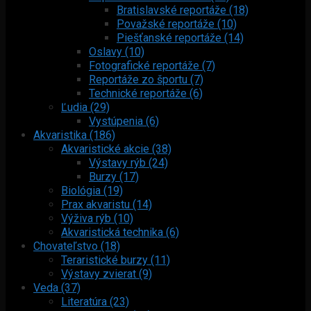
Bratislavské reportáže (18)
Považské reportáže (10)
Piešťanské reportáže (14)
Oslavy (10)
Fotografické reportáže (7)
Reportáže zo športu (7)
Technické reportáže (6)
Ľudia (29)
Vystúpenia (6)
Akvaristika (186)
Akvaristické akcie (38)
Výstavy rýb (24)
Burzy (17)
Biológia (19)
Prax akvaristu (14)
Výživa rýb (10)
Akvaristická technika (6)
Chovateľstvo (18)
Teraristické burzy (11)
Výstavy zvierat (9)
Veda (37)
Literatúra (23)