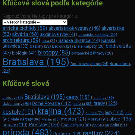
Kľúčové slová podľa kategórie
Najpoužívanejšie tagy pre kategóriu:
africké cichlidy
(59)
akvaristické výstavy
(48)
akvaristika
akvária
(58)
(53)
akváriové ryby
(41)
americké cichlidy
(26)
architektúra
(59)
Banská Bystrica
(44)
Banská
autá
(21)
biodiverzita
Štiavnica
(32)
baziliky
(23)
Beckov
(21)
Biele Karpaty
(20)
biotopy
(85)
(47)
biológia
(41)
botanické záhrady
(28)
Bratislava
(195)
Braunsberg
Bratislavský hrad
(24)
(29)
Kľúčové slová
Bratislava
(195)
cesty
(151)
biotopy
(85)
cichlidy
(86)
hrady
(125)
Dolné Považie
(112)
dokumenty
(96)
história
(82)
krajina
(473)
kostoly
(191)
lesy
(102)
línie
kultúra
(74)
obce
(135)
mestá
(121)
(91)
Morava
(91)
Malé Karpaty
(86)
Martin
(80)
Piešťany
(133)
odrazy
(110)
Podunajsko
(98)
polia
(91)
pohyb
(74)
príroda
(483)
rastliny
(224)
Rakúsko
(108)