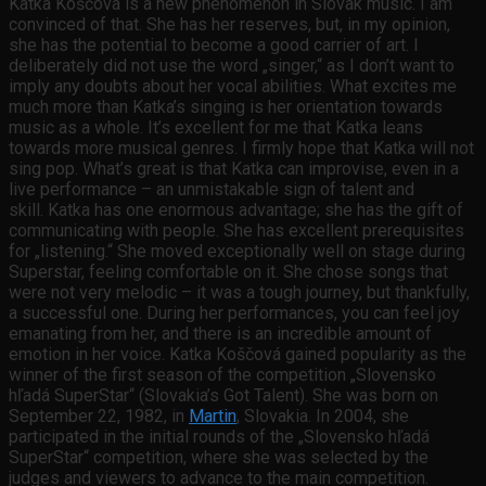
Katka Koščová is a new phenomenon in Slovak music. I am
convinced of that. She has her reserves, but, in my opinion,
she has the potential to become a good carrier of art. I
deliberately did not use the word „singer,“ as I don’t want to
imply any doubts about her vocal abilities. What excites me
much more than Katka’s singing is her orientation towards
music as a whole. It’s excellent for me that Katka leans
towards more musical genres. I firmly hope that Katka will not
sing pop. What’s great is that Katka can improvise, even in a
live performance – an unmistakable sign of talent and
skill. Katka has one enormous advantage; she has the gift of
communicating with people. She has excellent prerequisites
for „listening.“ She moved exceptionally well on stage during
Superstar, feeling comfortable on it. She chose songs that
were not very melodic – it was a tough journey, but thankfully,
a successful one. During her performances, you can feel joy
emanating from her, and there is an incredible amount of
emotion in her voice. Katka Koščová gained popularity as the
winner of the first season of the competition „Slovensko
hľadá SuperStar“ (Slovakia’s Got Talent). She was born on
September 22, 1982, in
Martin
, Slovakia. In 2004, she
participated in the initial rounds of the „Slovensko hľadá
SuperStar“ competition, where she was selected by the
judges and viewers to advance to the main competition.