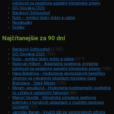
odolnosti na negatívne aspekty klimatickej zmeny
GIS Slovakia 2026
Barokový Schlosshof
Ruže – symbol lásky, krásy a vášne
Nezábudky
Sirôtky
Najčítanejšie za 90 dní
Barokový Schlosshof
(2743)
GIS Slovakia 2026
(392)
Ruže - symbol lásky, krásy a vášne
(327)
Radovan Hilbert - Adaptačné opatrenia, zvýšenie
odolnosti na negatívne aspekty klimatickej zmeny
(146)
Hana Bobáľová - Hodnotenie ekologických benefitov
stromov na vybraných lokalitách mestskej časti
Bratislava - Staré Mesto
(145)
Miriam Janušková - Hodnotenie kontinentality podnebia
vo vzťahu k radiačným faktorom
(86)
Marcel Vasiľák - Klimatické simulácie snehovej
pokrývky v horských oblastiach s využitím nástrojov
GIS4WRF
(57)
Jaroslav Burian - Využití dát ze senzorických sítí pro