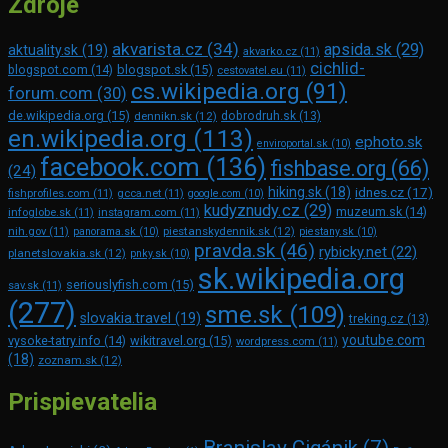
Zdroje
akvarista.cz
(34)
apsida.sk
(29)
aktuality.sk
(19)
akvarko.cz
(11)
cichlid-
blogspot.com
(14)
blogspot.sk
(15)
cestovatel.eu
(11)
cs.wikipedia.org
(91)
forum.com
(30)
de.wikipedia.org
(15)
dennikn.sk
(12)
dobrodruh.sk
(13)
en.wikipedia.org
(113)
ephoto.sk
enviroportal.sk
(10)
facebook.com
(136)
fishbase.org
(66)
(24)
hiking.sk
(18)
idnes.cz
(17)
fishprofiles.com
(11)
gcca.net
(11)
google.com
(10)
kudyznudy.cz
(29)
muzeum.sk
(14)
infoglobe.sk
(11)
instagram.com
(11)
piestanskydennik.sk
(12)
nih.gov
(11)
panorama.sk
(10)
piestany.sk
(10)
pravda.sk
(46)
rybicky.net
(22)
planetslovakia.sk
(12)
pnky.sk
(10)
sk.wikipedia.org
seriouslyfish.com
(15)
sav.sk
(11)
(277)
sme.sk
(109)
slovakia.travel
(19)
treking.cz
(13)
youtube.com
vysoke-tatry.info
(14)
wikitravel.org
(15)
wordpress.com
(11)
(18)
zoznam.sk
(12)
Prispievatelia
Branislav Cigánik
(7)