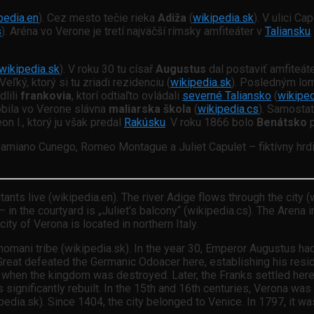
pedia.en
). Cez mesto tečie rieka
Adiža
(
wikipedia.sk
). V ulici Cap
s
). Aréna vo Verone je tretí najväčší rímsky amfiteáter v
Taliansku
wikipedia.sk
). V roku 30 tu císař
Augustus
dal postaviť amfiteáte
eľký, ktorý si tu zriadi rezidenciu (
wikipedia.sk
). Posledným lo
dlili
frankovia
, ktorí odtiaľto ovládali
severné Taliansko
(
wikiped
obila vo Verone slávna
maliarska škola
(
wikipedia.cs
). Samostat
on I., ktorý ju však predal
Rakúsku
. V roku 1866 bolo
Benátsko
 Damiano Cunego, Romeo Montague a Juliet Capulet – fiktívny hr
nts live (wikipedia.en). The river Adige flows through the city (w
n the courtyard is „Juliet’s balcony“ (wikipedia.cs). The Arena i
y of Verona is located in northern Italy.
mani tribe (wikipedia.sk). In the year 30, Emperor Augustus had t
e Great defeated the Germanic Odoacer here, establishing his res
hen the kingdom was destroyed. Later, the Franks settled here, co
s significantly rebuilt. In the 15th and 16th centuries, Verona wa
edia.sk). Since 1404, the city belonged to Venice. In 1797, it wa