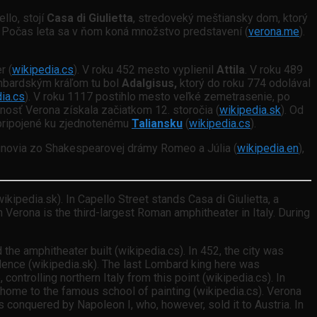
ello, stojí
Casa di Giulietta
, stredoveký meštiansky dom, ktorý
. Počas leta sa v ňom koná množstvo predstavení (
verona.me
).
r (
wikipedia.cs
). V roku 452 mesto vyplienil
Attila
. V roku 489
mbardským kráľom tu bol
Adalgisus,
ktorý do roku 774 odolával
ia.cs
). V roku 1117 postihlo mesto veľké zemetrasenie, po
nosť Verona získala začiatkom 12. storočia (
wikipedia.sk
). Od
pripojené ku zjednotenému
Taliansku
(
wikipedia.cs
).
dinovia zo Shakespearovej drámy Romeo a Júlia (
wikipedia.en
),
ikipedia.sk). In Capello Street stands Casa di Giulietta, a
n Verona is the third-largest Roman amphitheater in Italy. During
he amphitheater built (wikipedia.cs). In 452, the city was
idence (wikipedia.sk). The last Lombard king here was
ntrolling northern Italy from this point (wikipedia.cs). In
s home to the famous school of painting (wikipedia.cs). Verona
s conquered by Napoleon I, who, however, sold it to Austria. In