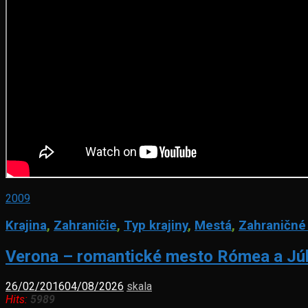
2009
Krajina
,
Zahraničie
,
Typ krajiny
,
Mestá
,
Zahraničné
Verona – romantické mesto Rómea a Júl
26/02/2016
04/08/2026
skala
Hits:
5989