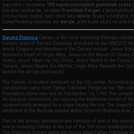
zapísaná v zozname
100 najohrozenejších pamiatok sveta
kalvária vznikla tak, že páter
František Perger
z jezuitského k
Fritzovi bolo čudné, načo chce takú
ničotu
. Kriaky a bodľačie. 
Scharffenberg nepredá, ale
daruje
, „kým bude slúžiť na úctu k
Banská Štiavnica
Calvary is the most imposing Baroque calvary in
historic town of Banská Štiavnica, inscribed on the UNESCO Wo
world. Chapels and churches of the Calvary include: Jesus Bid
Sorrowful Heart of Virgin Mary, Jesus on the Mount of Olives, 
Homo, Jesus Takes Up His Cross, Jesus Nailed to the Cross, Upp
Temple, Jesus Meets His Mother, Virgin Mary Beneath the Cross,
behind the design (nomad.sk).
The Calvary is located northeast of the city center. According to 
construction came from Father František Perger in the 18th cent
foundation stone was laid on September 14, 1744. The complex c
its liturgical conception, not copying the traditional model of
symmetrically arranged on a slope facing the city. The chapels 
attributed to the Austrian painter Anton Schmidt (Bujnová et al., 
Part of the artistic decoration and furniture of one of the mos
role in including Calvary in the list of the 100 most endangere
The Štiavnica Calvary came into being when Father František P