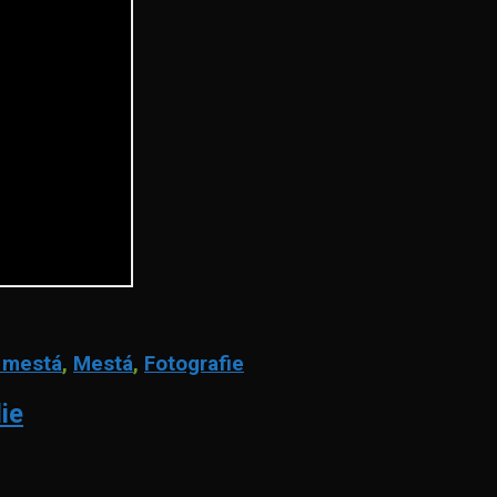
 mestá
,
Mestá
,
Fotografie
ie