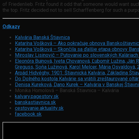
of Friedenlieb. Fritz found it odd that someone would want such 
the top. Fritz decided not to sell Scharffenberg for such a purp
Odkazy
Kalvária Banská Štiavnica
Katarína Vošková – Ako pokračuje obnova Banskoštiavnick
Katarína Vošková – Skončila sa ďalšie etapa obnovy Bansk
Miroslav Lisinovič – Putovanie po slovenských Kaláriach
Eleonóra Bujnová, Iveta Chovanová, Ľubomír Lužina, Ján R
Greguss, Soňa Lužinová, Karol Melcer, Mária Osvaldová, 
Arpád Hidvéghy, 1901: Štiavnická Kalvária, Základina Štiav
Do Dolného kostola Kalvárie sa vrátili zreštaurované oltá
Denisa Kureková, Dano Kurek – Kalvária v Banskej Štiavni
Monika Homolová – Banská Štiavnica – Kalvária
kalvary.pagestory.sk
banskastiavnica.sk
cestovanie.aktuality.sk
facebook.sk