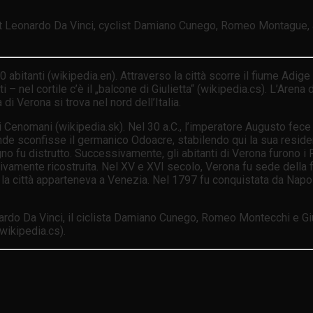
ist Leonardo Da Vinci, cyclist Damiano Cunego, Romeo Montague, 
itanti (wikipedia.en). Attraverso la città scorre il fiume Adige (
nel cortile c’è il „balcone di Giulietta“ (wikipedia.cs). L’Arena d
i Verona si trova nel nord dell’Italia.
ei Cenomani (wikipedia.sk). Nel 30 a.C., l’imperatore Augusto fece co
rande sconfisse il germanico Odoacre, stabilendo qui la sua reside
no fu distrutto. Successivamente, gli abitanti di Verona furono i Fr
tivamente ricostruita. Nel XV e XVI secolo, Verona fu sede della 
, la città apparteneva a Venezia. Nel 1797 fu conquistata da Napol
eonardo Da Vinci, il ciclista Damiano Cunego, Romeo Montecchi e G
wikipedia.cs).