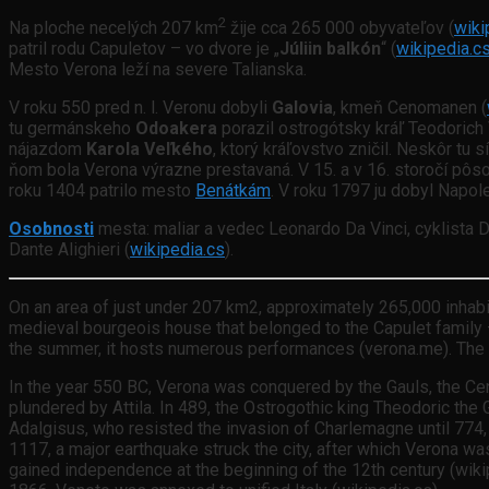
2
Na ploche necelých 207 km
žije cca 265 000 obyvateľov (
wiki
patril rodu Capuletov – vo dvore je „
Júliin balkón
“ (
wikipedia.c
Mesto Verona leží na severe Talianska.
V roku 550 pred n. l. Veronu dobyli
Galovia
, kmeň Cenomanen (
tu germánskeho
Odoakera
porazil ostrogótsky kráľ Teodorich V
nájazdom
Karola Veľkého
, ktorý kráľovstvo zničil. Neskôr tu sí
ňom bola Verona výrazne prestavaná. V 15. a v 16. storočí pôs
roku 1404 patrilo mesto
Benátkám
. V roku 1797 ju dobyl Napole
Osobnosti
mesta: maliar a vedec Leonardo Da Vinci, cyklista
Dante Alighieri (
wikipedia.cs
).
On an area of just under 207 km2, approximately 265,000 inhabita
medieval bourgeois house that belonged to the Capulet family – i
the summer, it hosts numerous performances (verona.me). The cit
In the year 550 BC, Verona was conquered by the Gauls, the Ceno
plundered by Attila. In 489, the Ostrogothic king Theodoric th
Adalgisus, who resisted the invasion of Charlemagne until 774, w
1117, a major earthquake struck the city, after which Verona wa
gained independence at the beginning of the 12th century (wikip