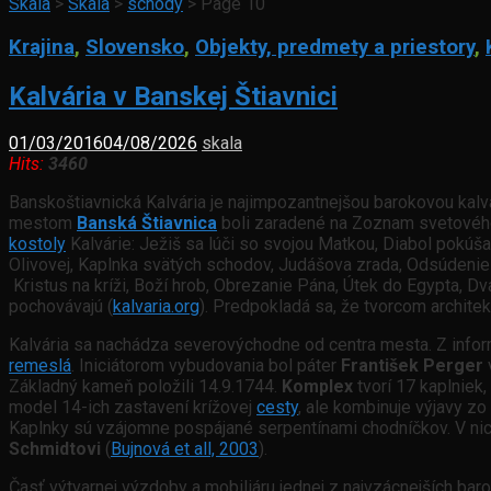
Skala
>
Skala
>
schody
>
Page 10
Krajina
,
Slovensko
,
Objekty, predmety a priestory
,
Kalvária v Banskej Štiavnici
01/03/2016
04/08/2026
skala
Hits:
3460
Banskoštiavnická Kalvária je najimpozantnejšou barokovou kalvá
mestom
Banská Štiavnica
boli zaradené na Zoznam svetového
kostoly
Kalvárie: Ježiš sa lúči so svojou Matkou, Diabol pokú
Olivovej, Kaplnka svätých schodov, Judášova zrada, Odsúdenie J
Kristus na kríži, Boží hrob, Obrezanie Pána, Útek do Egypta, D
pochovávajú (
kalvaria.org
). Predpokladá sa, že tvorcom archite
Kalvária sa nachádza severovýchodne od centra mesta. Z inform
remeslá
. Iniciátorom vybudovania bol páter
František Perger
Základný kameň položili 14.9.1744.
Komplex
tvorí 17 kaplniek, 
model 14-ich zastavení krížovej
cesty
, ale kombinuje výjavy z
Kaplnky sú vzájomne pospájané serpentínami chodníčkov. V ni
Schmidtovi
(
Bujnová et all, 2003
).
Časť výtvarnej výzdoby a mobiliáru jednej z najvzácnejších baro