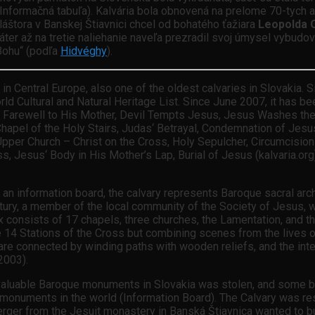
(Informačná tabuľa). Kalvária bola obnovená na prelome 70-tych a 
láštora v Banskej Štiavnici chcel od bohatého ťažiara
Leopolda O
Páter až na tretie naliehanie naveľa prezradil svoj úmysel vybudo
 Bohu“ (podľa
Hidvéghy
).
 Central Europe, also one of the oldest calvaries in Slovakia. Sin
rld Cultural and Natural Heritage List. Since June 2007, it has
s Farewell to His Mother, Devil Tempts Jesus, Jesus Washes the 
Chapel of the Holy Stairs, Judas‘ Betrayal, Condemnation of Jes
er Church – Christ on the Cross, Holy Sepulcher, Circumcision o
 Jesus‘ Body in His Mother’s Lap, Burial of Jesus (kalvaria.org)
an information board, the calvary represents Baroque sacral archite
ury, a member of the local community of the Society of Jesus, wh
onsists of 17 chapels, three churches, the Lamentation, and the
 the 14 Stations of the Cross but combining scenes from the lives 
are connected by winding paths with wooden reliefs, and the inte
2003).
t valuable Baroque monuments in Slovakia was stolen, and some be
d monuments in the world (Information Board). The Calvary was res
erger from the Jesuit monastery in Banská Štiavnica wanted to b