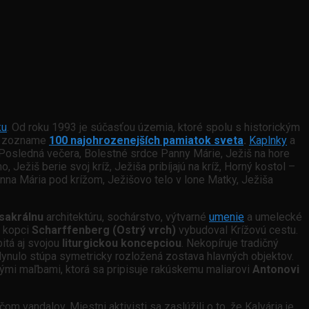
ku
. Od roku 1993 je súčasťou územia, ktoré spolu s historickým
na zozname
100 najohrozenejších pamiatok sveta
.
Kaplnky
a
 Posledná večera, Bolestné srdce Panny Márie, Ježiš na hore
ežiš berie svoj kríž, Ježiša pribíjajú na kríž, Horný kostol –
anna Mária pod krížom, Ježišovo telo v lone Matky, Ježiša
sakrálnu
architektúru, sochárstvo, výtvarné
umenie
a umelecké
a kopci
Scharffenberg (Ostrý vrch)
vybudoval Krížovú cestu.
bitá aj svojou
liturgickou koncepciou
. Nekopíruje tradičný
lynulo stúpa symetricky rozložená zostava hlavných objektov.
mi maľbami, ktorá sa pripisuje rakúskemu maliarovi
Antonovi
 vandalov. Miestni aktivisti sa zaslúžili o to, že Kalvária je