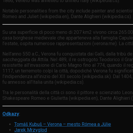
1866, Veneto was annexed to unified Italy (wikipedia.cs).
Notable personalities from the city include painter and scient
Romeo and Juliet (wikipedia.en), Dante Alighieri (wikipedia.cs).
Su una superficie di poco meno di 207 km2 vivono circa 265.000 ab
casa borghese medievale che apparteneva alla famiglia Capuleti – 
l’estate, ospita numerose rappresentazioni (verona.me). La città d
Nell’anno 550 a.C., Verona fu conquistata dai Galli, dalla tribù d
saccheggiata da Attila. Nel 489, il re ostrogoto Teodorico il G
resistette all’invasione di Carlo Magno fino al 774, quando il reg
1117, un terremoto colpì la città, dopodiché Verona fu significa
l’indipendenza all’inizio del XII secolo (wikipedia.sk). Dal 1404
fu annesso all’Italia unita (wikipedia.cs).
Tra le personalità della città ci sono il pittore e scienziato L
Shakespeare Romeo e Giulietta (wikipedia.en), Dante Alighieri (
Odkazy
:
Tomáš Kubuš – Verona – mesto Rómea a Júlie
Jarek Mrzyglod