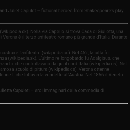
and Juliet Capulet – fictional heroes from Shakespeare’s play
wikipedia.sk). Nella via Capello si trova Casa di Giulietta, una
i Verona è il terzo anfiteatro romano più grande d’Italia. Durante
struire l’anfiteatro (wikipedia.cs). Nel 452, la città fu
nza (wikipedia.sk). L’ultimo re longobardo fu Adalgisus, che
anchi, che controllavano da qui il nord Italia (wikipedia.cs). Nel
famosa scuola di pittura (wikipedia.cs). Verona ottenne
eone I, che tuttavia la vendette all’Austria. Nel 1866 il Veneto
iulietta Capuleti – eroi immaginari della commedia di