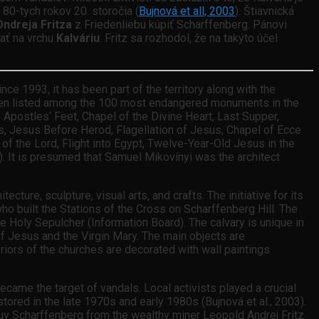
80-tych rokov 20. storočia (
Bujnová et all, 2003
). Štiavnická
ndreja Fritza
z Friedenliebu kúpiť Scharffenberg. Pánovi
vať na vrchu
Kalváriu
. Fritz sa rozhodol, že na takýto účel
ce 1993, it has been part of the territory along with the
 been listed among the 100 most endangered monuments in the
Apostles‘ Feet, Chapel of the Divine Heart, Last Supper,
us, Jesus Before Herod, Flagellation of Jesus, Chapel of Ecce
f the Lord, Flight into Egypt, Twelve-Year-Old Jesus in the
. It is presumed that Samuel Mikovínyi was the architect
cture, sculpture, visual arts, and crafts. The initiative for its
o built the Stations of the Cross on Scharffenberg Hill. The
 Holy Sepulcher (Information Board). The calvary is unique in
of Jesus and the Virgin Mary. The main objects are
riors of the churches are decorated with wall paintings
came the target of vandals. Local activists played a crucial
tored in the late 1970s and early 1980s (Bujnová et al., 2003).
uy Scharffenberg from the wealthy miner Leopold Andrej Fritz