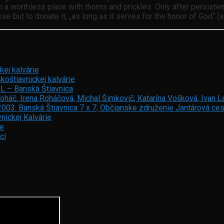
a worthless place with thorns and prickles. Only after persistent 
ose but to donate it, „as long as it serves for the honor of God“ (
ej kalvárie
oštiavnickej kalvárie
 L – Banská Štiavnica
oháč, Irena Roháčová, Michal Šimkovič, Katarína Vošková, Ivan L
2003: Banská Štiavnica 7 x 7, Občianske združenie Jantárová ces
nickej Kalvárie
re
ci