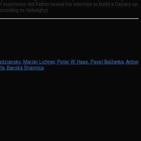
insistence did Father reveal his intention to build a Calvary on
according to Hidvéghy).
adziansky, Marián Lichner, Peter W. Haas, Pavel Balžanka, Anton
ta, Banská Štiavnica