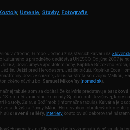
Kostoly
,
Umenie
,
Stavby
,
Fotografie
riou v strednej Európe. Jednou z najstarších kalvárií na
Slovens
 kultúrneho a prírodného dedičstva UNESCO. Od júna 2007 je 
ša Ježiša, Ježiš umýva apoštolom nohy, Kaplnka Božského Srdca,
ežiša, Ježiš pred Herodesom, Ježiša bičujú, Kaplnka Ecce Homo, J
vanásťročný Ježiš v chráme, Ježiš sa stretá so svojou Matkou, P
ktonického návrhu bol
Samuel Mikovíny
(
nomad.sk
).
ačnej tabule som sa dočítal, že kalvária predstavuje
barokovú 
v 18. storočí z miestnej komunity Spoločnosti Ježišovej, ktorý n
tri kostoly, Žalár, a Boží hrob
(Informačná tabuľa). Kalvária je oso
o života Ježiša a Panny Márie. Hore svahom obráteným k mestu p
ch sú
drevené reliéfy,
interiéry
kostolov sú dekorované nástenný
kových pamiatok na Slovensku bola vykradnutá, časť sa stala terčom