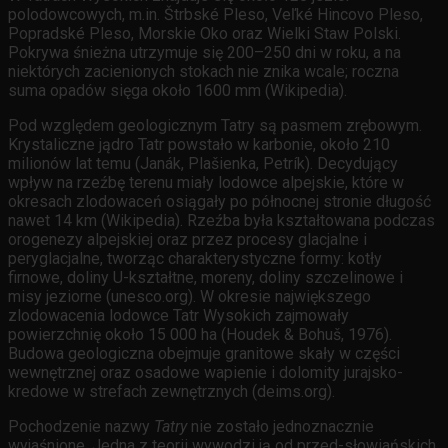
polodowcowych, m.in. Štrbské Pleso, Veľké Hincovo Pleso,
Popradské Pleso, Morskie Oko oraz Wielki Staw Polski.
Pokrywa śnieżna utrzymuje się 200–250 dni w roku, a na
niektórych zacienionych stokach nie znika wcale; roczna
suma opadów sięga około 1600 mm (Wikipedia).
Pod względem geologicznym Tatry są pasmem zrębowym.
Krystaliczne jądro Tatr powstało w karbonie, około 210
milionów lat temu (Janák, Plašienka, Petrík). Decydujący
wpływ na rzeźbę terenu miały lodowce alpejskie, które w
okresach zlodowaceń osiągały po północnej stronie długość
nawet 14 km (Wikipedia). Rzeźba była kształtowana podczas
orogenezy alpejskiej oraz przez procesy glacjalne i
peryglacjalne, tworząc charakterystyczne formy: kotły
firnowe, doliny U-kształtne, moreny, doliny szczelinowe i
misy jeziorne (unesco.org). W okresie największego
zlodowacenia lodowce Tatr Wysokich zajmowały
powierzchnię około 15 000 ha (Houdek & Bohuš, 1976).
Budowa geologiczna obejmuje granitowe skały w części
wewnętrznej oraz osadowe wapienie i dolomity jurajsko-
kredowe w strefach zewnętrznych (deims.org).
Pochodzenie nazwy
Tatry
nie zostało jednoznacznie
wyjaśnione. Jedna z teorii wywodzi ją od przed-słowiańskich