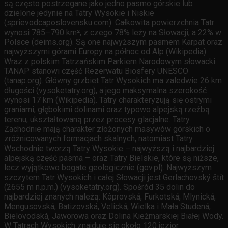
są często postrzegane jako jedno pasmo górskie lub
dzielone jedynie na Tatry Wysokie i Niskie
(sprievodcaposlovensku.com). Całkowita powierzchnia Tatr
wynosi 785–790 km², z czego 78% leży na Słowacji, a 22% w
Polsce (deims.org). Są one najwyższym pasmem Karpat oraz
najwyższymi górami Europy na północ od Alp (Wikipedia).
Wraz z polskim Tatrzańskim Parkiem Narodowym słowacki
TANAP stanowi część Rezerwatu Biosfery UNESCO
(tanap.org). Główny grzbiet Tatr Wysokich ma zaledwie 26 km
długości (vysoketatry.org), a jego maksymalna szerokość
wynosi 17 km (Wikipedia). Tatry charakteryzują się ostrymi
graniami, głębokimi dolinami oraz typowo alpejską rzeźbą
terenu, ukształtowaną przez procesy glacjalne. Tatry
Zachodnie mają charakter złożonych masywów górskich o
zróżnicowanych formacjach skalnych, natomiast Tatry
Wschodnie tworzą Tatry Wysokie – najwyższą i najbardziej
alpejską część pasma – oraz Tatry Bielskie, które są niższe,
lecz wyjątkowo bogate geologicznie (gov.pl). Najwyższym
szczytem Tatr Wysokich i całej Słowacji jest Gerlachovský štít
(2655 m n.p.m.) (vysoketatry.org). Spośród 35 dolin do
najbardziej znanych należą: Kôprovská, Furkotská, Mlynická,
Mengusovská, Batizovská, Velická, Wielka i Mała Studená,
Bielovodská, Jaworowa oraz Dolina Kieżmarskiej Białej Wody.
W Tatrach Wysokich znajduje się około 120 jezior