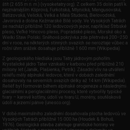
štít (2 655 m n. m.) (vysoketatry.org). Z celkem 35 dolin patří k
nejznámějším Kôprová, Furkotská, Mlynická, Mengusovská,
Batizovská, Velická, Velká a Malá Studená, Bielovodská,
Javorová a dolina Kežmarské Bílé vody. Ve Vysokých Tatrách
se nachází přibližně 120 ledovcových jezer, například Štrbské
pleso, Veľké Hincovo pleso, Popradské pleso, Morské oko a
Wielki Staw Polski. Sněhová pokrývka zde přetrvává 200–250
dní v roce, na některých stinných svazích se neroztaje vůbec a
roční úhrn srážek dosahuje přibližně 1 600 mm (Wikipedia).
Z geologického hlediska jsou Tatry jádrovým pohořím.
Krystalické jádro Tater vznikalo v karbonu před přibližně 210
miliony let (Janák, Plašienka, Petrík). Zásadní vliv na utváření
reliéfu měly alpínské ledovce, které v dobách zalednění
dosahovaly na severních svazích délky až 14 km (Wikipedia).
Reliéf byl formován během alpínské orogeneze a následnými
glaciálními a periglaciálními procesy, které vytvořily typické
tvary – karové kotliny, údolí ve tvaru U, morény, soutěsková
údolí a jezerní pánve (unesco.org).
V době maximálního zalednění dosahovala plocha ledovců ve
Vysokých Tatrách přibližně 15 000 ha (Houdek & Bohuš,
1976). Geologická stavba zahrnuje granitické horniny ve