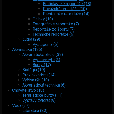
Bratislavské reportáže (18)
Považské reportáže (10)
Piešťanské reportáže (14)
Oslavy (10)
Fotografické reportáže (7)
Reportáže zo športu (7)
Technické reportáže (6)
Ľudia (29)
Vystúpenia (6)
Akvaristika (186)
Akvaristické akcie (38)
Výstavy rýb (24)
Burzy (17)
Biológia (19)
Prax akvaristu (14)
Výživa rýb (10)
Akvaristická technika (6)
Chovateľstvo (18)
Teraristické burzy (11)
Výstavy zvierat (9)
Veda (37)
Literatúra (23)