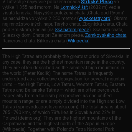
V Tatrách je najvyššie položená osada
Štrbské Pleso
vo
výške 1 355 nad morom. Na
Lomnický štít
(2632 m) vedie
visutá lanovka. Najvyššie položená chata „Chata pod Rysmi“
sa nachádza vo výške 2 250 metrov (
vysoketatry.org
). Okrem
nej množstvo iných, napr. Téryho chata, Zbojnícka chata, Chata
pod Soliskom, Encián (na
Skalnatom plese
), Skalnatá chata,
Sliezsky dom, Chata pri Zelenom plese,
Zamkovského chata
,
Rainerova chata, Bilíková chata (
Wikipedia
).
The High Tatras are probably the greatest pride of Slovakia. In
any case, they are the highest mountain range in the country.
They are often described as the smallest high mountains in
the world (Peter Kaclík). The name
Tatras
is frequently
understood as a collective designation for several mountain
units — the High Tatras, Low Tatras, Western Tatras, Eastern
Tatras and Belianske Tatras — which are often perceived,
especially from a tourism perspective, as one unified
mountain range, or are simply divided into the High and Low
Tatras (sprievodcaposlovensku.com). The total area is about
785–790 km², of which 78% lies in Slovakia and 22% in
Poland (deims.org). They are the highest mountains of the
Carpathians and the highest north of the Alps in Europe
(Wikipedia). Together with Poland’s Tatra National Park