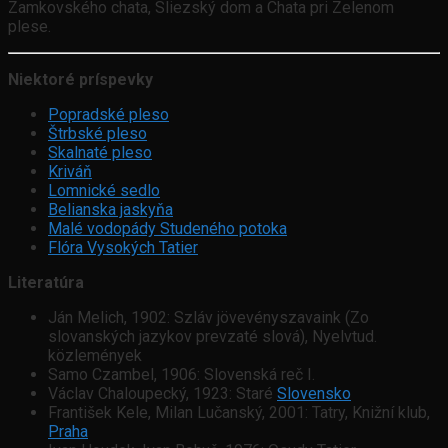
Zamkovského chata, Sliezský dom a Chata pri Zelenom
plese.
Niektoré príspevky
Popradské pleso
Štrbské pleso
Skalnaté pleso
Kriváň
Lomnické sedlo
Belianska jaskyňa
Malé vodopády Studeného potoka
Flóra Vysokých Tatier
Literatúra
Ján Melich, 1902: Szláv jövevényszavaink (Zo
slovanských jazykov prevzaté slová), Nyelvtud.
közlemények
Samo Czambel, 1906: Slovenská reč I.
Václav Chaloupecký, 1923: Staré
Slovensko
František Kele, Milan Lučanský, 2001: Tatry, Knižní klub,
Praha