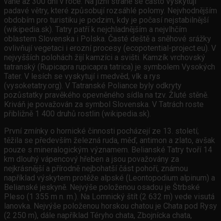
vane až 300 dní v roce. Na jižní straně se často vyskytují
padavé větry, které způsobují rozsáhlé polomy. Nejvhodnějším
obdobím pro turistiku je podzim, kdy je počasí nejstabilnější
(wikipedia.sk). Tatry patří k nejchladnějším a nejvlhčím
oblastem Slovenska i Polska. Časté deště a sněhové srážky
ovlivňují vegetaci i erozní procesy (ecopotential-project.eu). V
nejvyšších polohách žijí kamzíci a svišti. Kamzík vrchovský
tatranský (Rupicapra rupicapra tatrica) je symbolem Vysokých
Tater. V lesích se vyskytují i medvěd, vlk a rys
(vysoketatry.org). V Tatranské Poliance byly odkryty
pozůstatky pravěkého opevněného sídla na tzv. Žluté stěně.
Kriváň je považován za symbol Slovenska. V Tatrách roste
přibližně 1 400 druhů rostlin (wikipedia.sk).
První zmínky o hornické činnosti pocházejí ze 13. století;
těžila se především železná ruda, měď, antimon a zlato, avšak
pouze s mineralogickým významem. Belianské Tatry tvoří 14
km dlouhý vápencový hřeben a jsou považovány za
nejkrásnější a přírodně nejbohatší část pohoří, známou
například výskytem protěže alpské (Leontopodium alpinum) a
Belianské jeskyně. Nejvýše položenou osadou je Štrbské
Pleso (1 355 m n. m.). Na Lomnický štít (2 632 m) vede visutá
lanovka. Nejvýše položenou horskou chatou je Chata pod Rysy
(2 250 m), dále například Téryho chata, Zbojnícka chata,