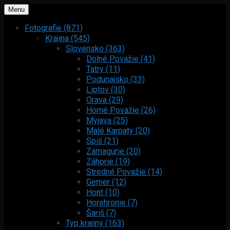
Menu
Fotografie (871)
Krajina (545)
Slovensko (363)
Dolné Považie (41)
Tatry (11)
Podunajsko (33)
Liptov (30)
Orava (29)
Horné Považie (26)
Myjava (25)
Malé Karpaty (20)
Spiš (21)
Zamagurie (20)
Záhorie (19)
Stredné Považie (14)
Gemer (12)
Hont (10)
Horehronie (7)
Šariš (7)
Typ krajiny (163)