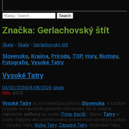
Search
for:
Značka:
Gerlachovský štít
Skala
>
Skala
>
Gerlachovský štít
Slovensko
,
Krajina
,
Príroda
,
TOP
,
Hory
,
Biotopy
,
Fotografie
,
Vysoké Tatry
Vysoké Tatry
04/02/2026
04/08/2026
skala
Hits:
6570
Vysoké Tatry
sú asi najväčšou pýchou
Slovenska
. V každom
prípade sú najvyšším pohorím Slovenska. Sú to zrejme
najmenšie
veľhory
na svete (
Peter Kaclík
). Názov
Tatry
je
často chápaný ako pomenovanie jednotlivých horských celkov
– Vysoké Tatry,
Nízke Tatry
,
Západné Tatry
, Východné Tatry,