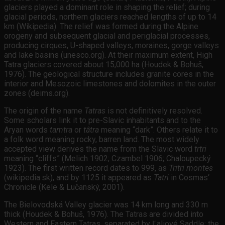
glaciers played a dominant role in shaping the relief; during
glacial periods, northern glaciers reached lengths of up to 14
km (Wikipedia). The relief was formed during the Alpine
orogeny and subsequent glacial and periglacial processes,
producing cirques, U-shaped valleys, moraines, gorge valleys
and lake basins (unesco.org). At their maximum extent, High
Tatra glaciers covered about 15,000 ha (Houdek & Bohuš,
1976). The geological structure includes granite cores in the
interior and Mesozoic limestones and dolomites in the outer
zones (deims.org).
The origin of the name
Tatras
is not definitively resolved.
Some scholars link it to pre-Slavic inhabitants and to the
Aryan words
tamtra
or
tâtra
meaning “dark”. Others relate it to
a folk word meaning rocky, barren land. The most widely
accepted view derives the name from the Slavic word
trtri
meaning “cliffs” (Melich 1902; Czambel 1906; Chaloupecký
1923). The first written record dates to 999, as
Tritri montes
(wikipedia.sk), and by 1125 it appeared as
Tatri
in Cosmas‘
Chronicle (Kele & Lučanský, 2001).
The Bielovodská Valley glacier was 14 km long and 330 m
thick (Houdek & Bohuš, 1976). The Tatras are divided into
Western and Eastern Tatras, separated by Ľaliové Saddle; the