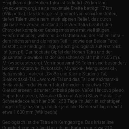
Hauptkamm der Hohen Tatra ist lediglich 26 km lang
(vysoketatry.org), seine maximale Breite beträgt 17 km
(Wikipedia). Das Gebirge ist geprägt von scharfen Graten,
tiefen Tälern und einem stark alpinen Relief, das durch
glaziale Prozesse entstand. Die Westtatra besitzt den
Charakter komplexer Gebirgsmassive mit vielfältigen
Felsformationen, während die Osttatra aus der Hohen Tatra –
dem höchsten und alpinsten Teil – sowie der Belaer Tatra
besteht, die niedriger liegt, jedoch geologisch äußerst reich
ist (gov.pl). Der höchste Gipfel der Hohen Tatra und der
gesamten Slowakei ist der Gerlachovský štít mit 2 655 m ü.
M. (vysoketatry.org). Von insgesamt 35 Tälern sind besonders
bekannt: Kôprová-, Furkotská-, Mlynická-, Mengusovská-,
Batizovská-, Velická-, Große und Kleine Studená-Tal,
Bielovodská-Tal, Javorová-Tal und das Tal der Kežmarská
Biela voda. In der Hohen Tatra befinden sich etwa 120
Gletscherseen, darunter Štrbské pleso, Veľké Hincovo pleso,
Popradské pleso, Morskie Oko und Wielki Staw Polski. Die
Schneedecke hält hier 200–250 Tage im Jahr, in schattigen
Lagen oft ganzjährig, und der jährliche Niederschlag erreicht
etwa 1 600 mm (Wikipedia).
Geologisch ist die Tatra ein Kerngebirge. Das kristalline
Grundgebirge entstand bereits im Karbon vor etwa 210