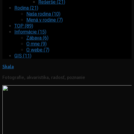
Rešerše (21)
Rodina (21)
Naša rodina (10)
Mená v rodine (7)
TOP (89)
Informácie (15)
Zábava (6)
O mne (9)
O webe (7)
GIS (11)
Skala
Fotografie, akvaristika, radosť, poznanie