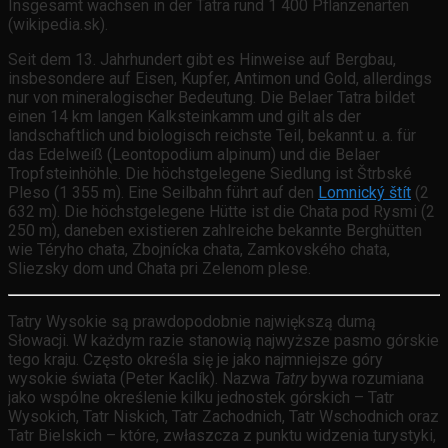
Insgesamt wachsen in der Tatra rund 1 400 Pflanzenarten
(wikipedia.sk).
Seit dem 13. Jahrhundert gibt es Hinweise auf Bergbau,
insbesondere auf Eisen, Kupfer, Antimon und Gold, allerdings
nur von mineralogischer Bedeutung. Die Belaer Tatra bildet
einen 14 km langen Kalksteinkamm und gilt als der
landschaftlich und biologisch reichste Teil, bekannt u. a. für
das Edelweiß (Leontopodium alpinum) und die Belaer
Tropfsteinhöhle. Die höchstgelegene Siedlung ist Štrbské
Pleso (1 355 m). Eine Seilbahn führt auf den
Lomnický štít
(2
632 m). Die höchstgelegene Hütte ist die Chata pod Rysmi (2
250 m), daneben existieren zahlreiche bekannte Berghütten
wie Téryho chata, Zbojnícka chata, Zamkovského chata,
Sliezsky dom und Chata pri Zelenom plese.
Tatry Wysokie są prawdopodobnie największą dumą
Słowacji. W każdym razie stanowią najwyższe pasmo górskie
tego kraju. Często określa się je jako najmniejsze góry
wysokie świata (Peter Kaclík). Nazwa
Tatry
bywa rozumiana
jako wspólne określenie kilku jednostek górskich – Tatr
Wysokich, Tatr Niskich, Tatr Zachodnich, Tatr Wschodnich oraz
Tatr Bielskich – które, zwłaszcza z punktu widzenia turystyki,