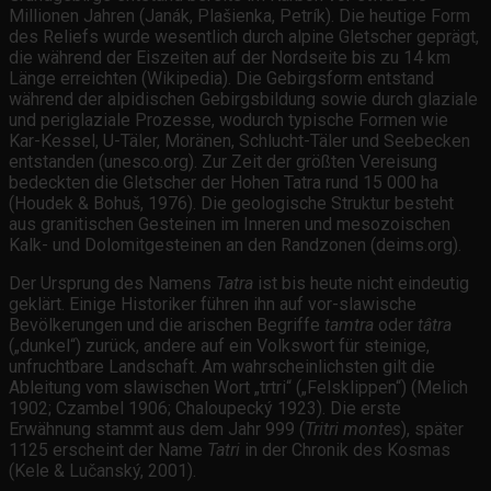
Millionen Jahren (Janák, Plašienka, Petrík). Die heutige Form
des Reliefs wurde wesentlich durch alpine Gletscher geprägt,
die während der Eiszeiten auf der Nordseite bis zu 14 km
Länge erreichten (Wikipedia). Die Gebirgsform entstand
während der alpidischen Gebirgsbildung sowie durch glaziale
und periglaziale Prozesse, wodurch typische Formen wie
Kar-Kessel, U-Täler, Moränen, Schlucht-Täler und Seebecken
entstanden (unesco.org). Zur Zeit der größten Vereisung
bedeckten die Gletscher der Hohen Tatra rund 15 000 ha
(Houdek & Bohuš, 1976). Die geologische Struktur besteht
aus granitischen Gesteinen im Inneren und mesozoischen
Kalk- und Dolomitgesteinen an den Randzonen (deims.org).
Der Ursprung des Namens
Tatra
ist bis heute nicht eindeutig
geklärt. Einige Historiker führen ihn auf vor-slawische
Bevölkerungen und die arischen Begriffe
tamtra
oder
tâtra
(„dunkel“) zurück, andere auf ein Volkswort für steinige,
unfruchtbare Landschaft. Am wahrscheinlichsten gilt die
Ableitung vom slawischen Wort „trtri“ („Felsklippen“) (Melich
1902; Czambel 1906; Chaloupecký 1923). Die erste
Erwähnung stammt aus dem Jahr 999 (
Tritri montes
), später
1125 erscheint der Name
Tatri
in der Chronik des Kosmas
(Kele & Lučanský, 2001).