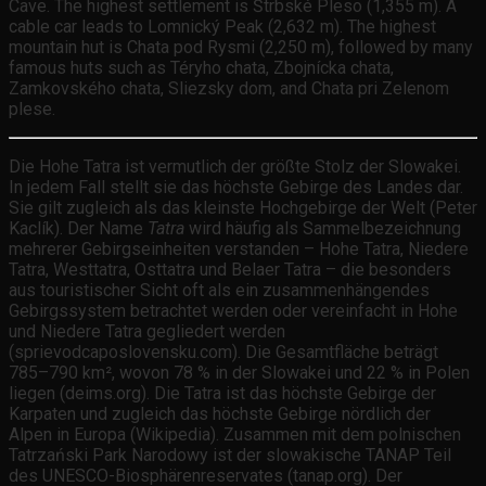
Cave. The highest settlement is Štrbské Pleso (1,355 m). A
cable car leads to Lomnický Peak (2,632 m). The highest
mountain hut is Chata pod Rysmi (2,250 m), followed by many
famous huts such as Téryho chata, Zbojnícka chata,
Zamkovského chata, Sliezsky dom, and Chata pri Zelenom
plese.
Die Hohe Tatra ist vermutlich der größte Stolz der Slowakei.
In jedem Fall stellt sie das höchste Gebirge des Landes dar.
Sie gilt zugleich als das kleinste Hochgebirge der Welt (Peter
Kaclík). Der Name
Tatra
wird häufig als Sammelbezeichnung
mehrerer Gebirgseinheiten verstanden – Hohe Tatra, Niedere
Tatra, Westtatra, Osttatra und Belaer Tatra – die besonders
aus touristischer Sicht oft als ein zusammenhängendes
Gebirgssystem betrachtet werden oder vereinfacht in Hohe
und Niedere Tatra gegliedert werden
(sprievodcaposlovensku.com). Die Gesamtfläche beträgt
785–790 km², wovon 78 % in der Slowakei und 22 % in Polen
liegen (deims.org). Die Tatra ist das höchste Gebirge der
Karpaten und zugleich das höchste Gebirge nördlich der
Alpen in Europa (Wikipedia). Zusammen mit dem polnischen
Tatrzański Park Narodowy ist der slowakische TANAP Teil
des UNESCO-Biosphärenreservates (tanap.org). Der