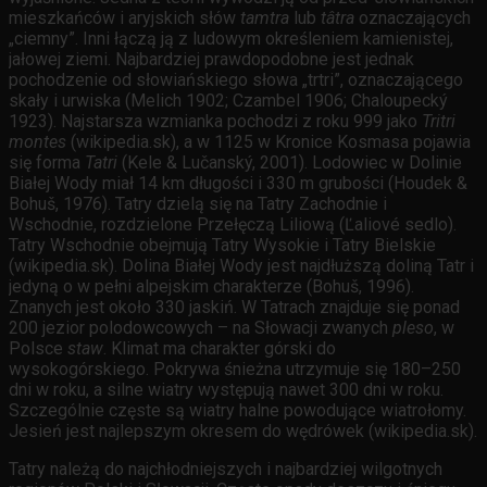
mieszkańców i aryjskich słów
tamtra
lub
tâtra
oznaczających
„ciemny”. Inni łączą ją z ludowym określeniem kamienistej,
jałowej ziemi. Najbardziej prawdopodobne jest jednak
pochodzenie od słowiańskiego słowa „trtri”, oznaczającego
skały i urwiska (Melich 1902; Czambel 1906; Chaloupecký
1923). Najstarsza wzmianka pochodzi z roku 999 jako
Tritri
montes
(wikipedia.sk), a w 1125 w Kronice Kosmasa pojawia
się forma
Tatri
(Kele & Lučanský, 2001). Lodowiec w Dolinie
Białej Wody miał 14 km długości i 330 m grubości (Houdek &
Bohuš, 1976). Tatry dzielą się na Tatry Zachodnie i
Wschodnie, rozdzielone Przełęczą Liliową (Ľaliové sedlo).
Tatry Wschodnie obejmują Tatry Wysokie i Tatry Bielskie
(wikipedia.sk). Dolina Białej Wody jest najdłuższą doliną Tatr i
jedyną o w pełni alpejskim charakterze (Bohuš, 1996).
Znanych jest około 330 jaskiń. W Tatrach znajduje się ponad
200 jezior polodowcowych – na Słowacji zwanych
pleso
, w
Polsce
staw
. Klimat ma charakter górski do
wysokogórskiego. Pokrywa śnieżna utrzymuje się 180–250
dni w roku, a silne wiatry występują nawet 300 dni w roku.
Szczególnie częste są wiatry halne powodujące wiatrołomy.
Jesień jest najlepszym okresem do wędrówek (wikipedia.sk).
Tatry należą do najchłodniejszych i najbardziej wilgotnych