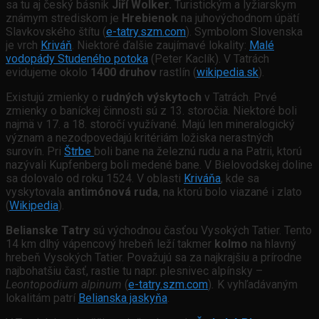
sa tu aj český básnik
Jiří Wolker.
Turistickým a lyžiarskym
známym strediskom je
Hrebienok
na juhovýchodnom úpätí
Slavkovského štítu (
e-tatry.szm.com
). Symbolom Slovenska
je vrch
Kriváň
. Niektoré ďalšie zaujímavé lokality:
Malé
vodopády Studeného potoka
(Peter Kaclík). V Tatrách
evidujeme okolo
1400 druhov
rastlín (
wikipedia.sk
).
Existujú zmienky o
rudných výskytoch
v Tatrách. Prvé
zmienky o baníckej činnosti sú z 13. storočia. Niektoré boli
najmä v 17. a 18. storočí využívané. Majú len mineralogický
význam a nezodpovedajú kritériám ložiska nerastných
surovín. Pri
Štrbe
boli bane na železnú rudu a na Patrii, ktorú
nazývali Kupfenberg boli medené bane. V Bielovodskej doline
sa dolovalo od roku 1524. V oblasti
Kriváňa
, kde sa
vyskytovala
antimónová ruda
, na ktorú bolo viazané i zlato
(
Wikipedia
).
Belianske Tatry
sú východnou časťou Vysokých Tatier. Tento
14 km dlhý vápencový hrebeň leží takmer
kolmo
na hlavný
hrebeň Vysokých Tatier. Považujú sa za najkrajšiu a prírodne
najbohatšiu časť, rastie tu napr. plesnivec alpínsky –
Leontopodium alpinum
(
e-tatry.szm.com
)
.
K vyhľadávaným
lokalitám patrí
Belianska jaskyňa
.