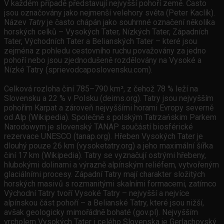
V každém případě představují nejvyšší pohoří země. Často
jsou označovány jako nejmenší velehory světa (Peter Kaclík).
Název
Tatry
je často chápán jako souhrnné označení několika
horských celků – Vysokých Tater, Nízkých Tater, Západních
Tater, Východních Tater a Belianských Tater – které jsou
zejména z pohledu cestovního ruchu považovány za jedno
pohoří nebo jsou zjednodušeně rozdělovány na Vysoké a
Nízké Tatry (sprievodcaposlovensku.com).
Celková rozloha činí 785–790 km², z čehož 78 % leží na
Slovensku a 22 % v Polsku (deims.org). Tatry jsou nejvyšším
pohořím Karpat a zároveň nejvyššími horami Evropy severně
od Alp (Wikipedia). Společně s polským Tatrzańskim Parkem
Narodowym je slovenský TANAP součástí biosférické
rezervace UNESCO (tanap.org). Hřeben Vysokých Tater je
dlouhý pouze 26 km (vysoketatry.org) a jeho maximální šířka
činí 17 km (Wikipedia). Tatry se vyznačují ostrými hřebeny,
hlubokými dolinami a výrazně alpínským reliéfem, vytvořeným
glaciálními procesy. Západní Tatry mají charakter složitých
horských masivů s rozmanitými skalními formacemi, zatímco
Východní Tatry tvoří Vysoké Tatry – nejvyšší a nejvíce
alpínskou část pohoří – a Belianské Tatry, které jsou nižší,
avšak geologicky mimořádně bohaté (gov.pl). Nejvyšším
vrcholem Vysokých Tater i celého Slovenska je Gerlachovský