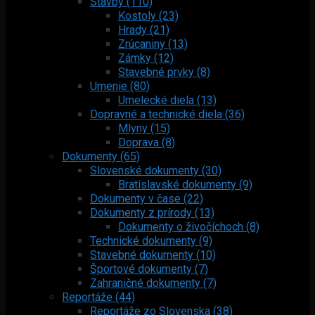
Stavby (110)
Kostoly (23)
Hrady (21)
Zrúcaniny (13)
Zámky (12)
Stavebné prvky (8)
Umenie (80)
Umelecké diela (13)
Dopravné a technické diela (36)
Mlyny (15)
Doprava (8)
Dokumenty (65)
Slovenské dokumenty (30)
Bratislavské dokumenty (9)
Dokumenty v čase (22)
Dokumenty z prírody (13)
Dokumenty o živočíchoch (8)
Technické dokumenty (9)
Stavebné dokumenty (10)
Športové dokumenty (7)
Zahraničné dokumenty (7)
Reportáže (44)
Reportáže zo Slovenska (38)