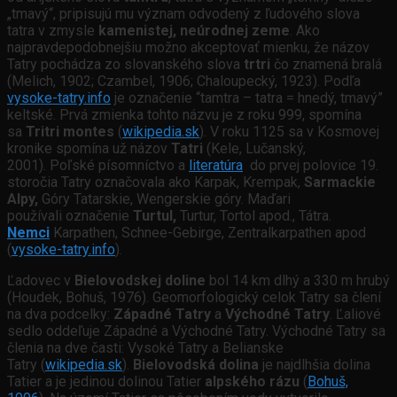
„tmavý“, pripisujú mu význam odvodený z ľudového slova
tatra v zmysle
kamenistej, neúrodnej zeme
. Ako
najpravdepodobnejšiu možno akceptovať mienku, že názov
Tatry pochádza zo slovanského slova
trtri
čo znamená bralá
(Melich, 1902; Czambel, 1906; Chaloupecký, 1923). Podľa
vysoke-tatry.info
je označenie “tamtra – tatra = hnedý, tmavý”
keltské. Prvá zmienka tohto názvu je z roku 999, spomína
sa
Tritri montes
(
wikipedia.sk
). V roku 1125 sa v Kosmovej
kronike spomína už názov
Tatri
(Kele, Lučanský,
2001). Poľské písomníctvo a
literatúra
do prvej polovice 19.
storočia Tatry označovala ako Karpak, Krempak,
Sarmackie
Alpy,
Góry Tatarskie, Wengerskie góry. Maďari
používali označenie
Turtul,
Turtur, Tortol apod., Tátra.
Nemci
Karpathen, Schnee-Gebirge, Zentralkarpathen apod
(
vysoke-tatry.info
).
Ľadovec v
Bielovodskej doline
bol 14 km dlhý a 330 m hrubý
(Houdek, Bohuš, 1976). Geomorfologický celok Tatry sa člení
na dva podcelky:
Západné Tatry
a
Východné Tatry
. Ľaliové
sedlo oddeľuje Západné a Východné Tatry. Východné Tatry sa
členia na dve časti: Vysoké Tatry a Belianske
Tatry (
wikipedia.sk
).
Bielovodská dolina
je najdlhšia dolina
Tatier a je jedinou dolinou Tatier
alpského rázu
(
Bohuš,