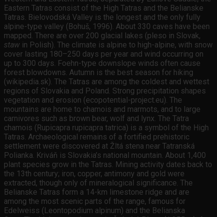
Eastern Tatras consist of the High Tatras and the Belianske
Tatras. Bielovodská Valley is the longest and the only fully
alpine-type valley (Bohuš, 1996). About 330 caves have been
mapped. There are over 200 glacial lakes (pleso in Slovak,
staw
in Polish). The climate is alpine to high-alpine, with snow
cover lasting 180–250 days per year and wind occurring on
up to 300 days. Foehn-type downslope winds often cause
forest blowdowns. Autumn is the best season for hiking
(wikipedia.sk). The Tatras are among the coldest and wettest
regions of Slovakia and Poland. Strong precipitation shapes
vegetation and erosion (ecopotential-project.eu). The
mountains are home to chamois and marmots, and to large
carnivores such as brown bear, wolf and lynx. The Tatra
chamois (Rupicapra rupicapra tatrica) is a symbol of the High
Tatras. Archaeological remains of a fortified prehistoric
settlement were discovered at Žltá stena near Tatranská
Polianka. Kriváň is Slovakia’s national mountain. About 1,400
plant species grow in the Tatras. Mining activity dates back to
the 13th century; iron, copper, antimony and gold were
extracted, though only of mineralogical significance. The
Belianske Tatras form a 14-km limestone ridge and are
among the most scenic parts of the range, famous for
Edelweiss (Leontopodium alpinum) and the Belianska