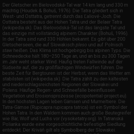
Der Gletscher im Bielovodská-Tal war 14 km lang und 330 m
mächtig (Houdek & Bohuš, 1976). Die Tatra gliedert sich in
West- und Osttatra, getrennt durch das Ľaliové-Joch. Die
Osttatra besteht aus der Hohen Tatra und der Belaer Tatra
(wikipedia.sk). Das Bielovodská-Tal ist das längste Tal und
das einzige mit vollständig alpinem Charakter (Bohuš, 1996).
In der Tatra sind rund 330 Höhlen bekannt. Es gibt über 200
Gletscherseen, die auf Slowakisch
pleso
und auf Polnisch
staw
heißen. Das Klima ist hochgebirgig bis alpinen Typs. Die
Schneedecke hält 180–250 Tage an, und an bis zu 300 Tagen
im Jahr weht starker Wind. Häufig treten Fallwinde auf der
Südseite auf, die zu großflächigen Windwürfen führen. Die
beste Zeit für Bergtouren ist der Herbst, wenn das Wetter am
stabilsten ist (wikipedia.sk). Die Tatra zählt zu den kältesten
und niederschlagsreichsten Regionen der Slowakei und
Polens. Häufige Regen- und Schneefälle beeinflussen
Vegetation und Erosionsprozesse (ecopotential-project.eu).
In den höchsten Lagen leben Gämsen und Murmeltiere. Die
Tatra-Gämse (Rupicapra rupicapra tatrica) ist ein Symbol der
Hohen Tatra. In den Wäldern kommen auch große Beutegreifer
wie Bär, Wolf und Luchs vor (vysoketatry.org). In Tatranská
Polianka wurde eine vorgeschichtliche befestigte Siedlung
entdeckt. Der Kriváň gilt als Symbolberg der Slowakei.