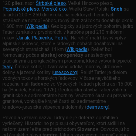
120
plies
, napr.
Štrbské pleso
, Veľké Hincovo pleso,
Popradské pleso
,
Morské oko
, Wielki Staw Polski.
Sneh
sa
tu udrží 200 – 250 dní v roku, na niektorých tienistých
stráňach sa netopí vôbec, ročný úhrn zrážok tu dosahuje okolo
1 600 mm (
Wikipedia
). Geologicky sú jadrových pohorím, jadro
Tatier vznikalo v prvohorách, v karbóne pred 210 miliónmi
rokov (
Janák, Plašienka, Petrík
). Na reliéf mali hlavný vplyv
alpínske ľadovce, ktoré v ľadových dobách dosahovali na
severných stranách až 14 km (
Wikipedia
). Reliéf bol
formovaný počas
alpskej orogenézy
a následnými
glaciálnymi a periglaciálnymi procesmi, ktoré vytvorili typické
tvary
: firnové kotle, U‑tvarované údolia, morény, štrbinové
doliny a jazerné kotliny (
unesco.org
). Reliéf Tatier je dielom
vodných tokov a horských ľadovcov. V čase nejväčšieho
rozsahu mali
ľadovce
vo Vysokých Tatrách plochu asi 15 000
ha (Houdek, Bohuš, 1976). Geologická stavba Tatier zahŕňa
granitické a sedimentárne horniny. Vnútorné časti sú prevažne
granitové, vonkajšie krajné časti sú sedimentárne –
kriedovo‑jurasické vápence a dolomity (
deims.org
).
Pôvod a význam názvu
Tatry
nie je doteraz spoľahlivo
vyriešený. Historici ho pripisujú obyvateľom, ktorí sídlili na
našom území ešte pred príchodom
Slovanov
. Odvodzujú ho
od árijského slova
tamtra
, tâtra s významom „temný“ alebo