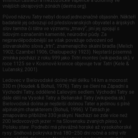
vnitřních částech a mezozoické vápence a dolomity ve
vnějších okrajových zónách (deims.org).
Původ názvu
Tatry
nebyl dosud jednoznačně objasněn. Někteří
badatelé jej odvozují od předslovanských obyvatel a árijských
slov
tamtra
či
tâtra
ve významu „tmavý“, jiní jej spojují s
lidovým označením kamenité, neúrodné půdy. Za
nejpravděpodobnější se však považuje odvození od
slovanského slova „trtri“, znamenajícího skalní bradla (Melich
1902; Czambel 1906; Chaloupecký 1923). Nejstarší písemná
zmínka pochází z roku 999 jako
Tritri montes
(wikipedia.sk), v
roce 1125 se v Kosmově kronice objevuje tvar
Tatri
(Kele &
Lučanský, 2001).
Ledovec v Bielovodské dolině měl délku 14 km a mocnost
330 m (Houdek & Bohuš, 1976). Tatry se člení na Západní a
Východní Tatry, oddělené Ľaliovým sedlem. Východní Tatry se
dále dělí na Vysoké Tatry a Belianské Tatry (wikipedia.sk).
Bielovodská dolina je nejdelší dolinou Tater a jedinou s plně
alpínským charakterem (Bohuš, 1996). V Tatrách je
zmapováno přibližně 330 jeskyní. Nachází se zde více než
200 ledovcových jezer – na Slovensku zvaných
pleso
, v
Polsku
staw
. Podnebí má převážně horské až vysokohorské
rysy. Sněhová pokrývka trvá 180–250 dní ročně a silný vítr