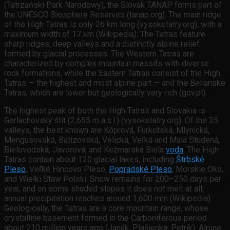
(Tatrzański Park Narodowy), the Slovak TANAP forms part of
the UNESCO Biosphere Reserves (tanap.org). The main ridge
of the High Tatras is only 26 km long (vysoketatry.org), with a
maximum width of 17 km (Wikipedia). The Tatras feature
sharp ridges, deep valleys and a distinctly alpine relief
formed by glacial processes. The Western Tatras are
characterized by complex mountain massifs with diverse
rock formations, while the Eastern Tatras consist of the High
Tatras — the highest and most alpine part — and the Belianske
Tatras, which are lower but geologically very rich (gov.pl).
The highest peak of both the High Tatras and Slovakia is
Gerlachovský štít (2,655 m a.s.l.) (vysoketatry.org). Of the 35
valleys, the best known are Kôprová, Furkotská, Mlynická,
Mengusovská, Batizovská, Velická, Veľká and Malá Studená,
Bielovodská, Javorová, and Kežmarská Biela
voda
. The High
Tatras contain about 120 glacial lakes, including
Štrbské
Pleso
, Veľké Hincovo Pleso,
Popradské Pleso
, Morskie Oko,
and Wielki Staw Polski. Snow remains for 200–250 days per
year, and on some shaded slopes it does not melt at all;
annual precipitation reaches around 1,600 mm (Wikipedia).
Geologically, the Tatras are a core mountain range, whose
crystalline basement formed in the Carboniferous period
about 210 million years ago (Janák, Plašienka, Petrík). Alpine