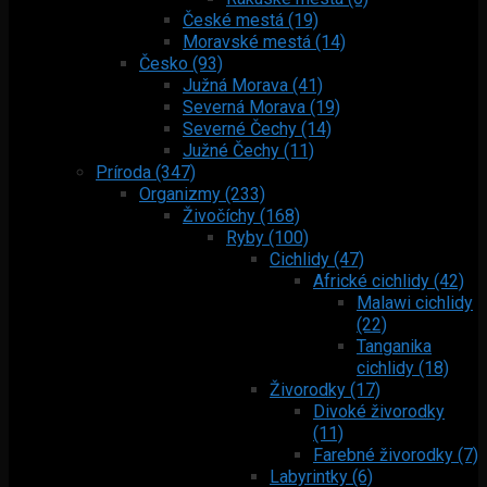
České mestá (19)
Moravské mestá (14)
Česko (93)
Južná Morava (41)
Severná Morava (19)
Severné Čechy (14)
Južné Čechy (11)
Príroda (347)
Organizmy (233)
Živočíchy (168)
Ryby (100)
Cichlidy (47)
Africké cichlidy (42)
Malawi cichlidy
(22)
Tanganika
cichlidy (18)
Živorodky (17)
Divoké živorodky
(11)
Farebné živorodky (7)
Labyrintky (6)