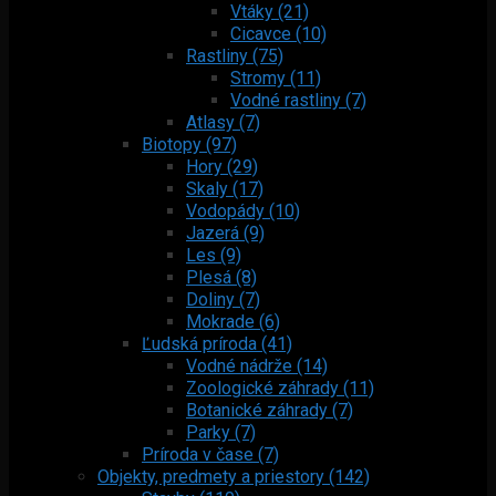
Vtáky (21)
Cicavce (10)
Rastliny (75)
Stromy (11)
Vodné rastliny (7)
Atlasy (7)
Biotopy (97)
Hory (29)
Skaly (17)
Vodopády (10)
Jazerá (9)
Les (9)
Plesá (8)
Doliny (7)
Mokrade (6)
Ľudská príroda (41)
Vodné nádrže (14)
Zoologické záhrady (11)
Botanické záhrady (7)
Parky (7)
Príroda v čase (7)
Objekty, predmety a priestory (142)