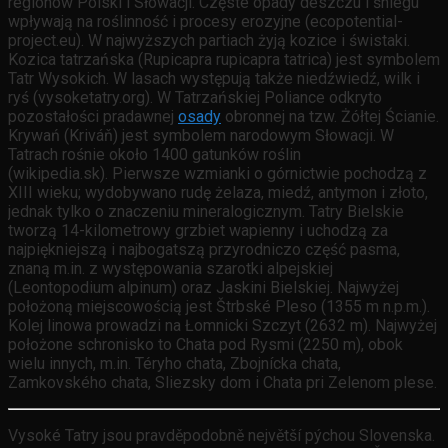
regionów Polski i Słowacji. Częste opady deszczu i śniegu
wpływają na roślinność i procesy erozyjne (ecopotential-
project.eu). W najwyższych partiach żyją kozice i świstaki.
Kozica tatrzańska (Rupicapra rupicapra tatrica) jest symbolem
Tatr Wysokich. W lasach występują także niedźwiedź, wilk i
ryś (vysoketatry.org). W Tatrzańskiej Poliance odkryto
pozostałości pradawnej
osady
obronnej na tzw. Żółtej Ścianie.
Krywań (Kriváň) jest symbolem narodowym Słowacji. W
Tatrach rośnie około 1400 gatunków roślin
(wikipedia.sk). Pierwsze wzmianki o górnictwie pochodzą z
XIII wieku; wydobywano rudę żelaza, miedź, antymon i złoto,
jednak tylko o znaczeniu mineralogicznym. Tatry Bielskie
tworzą 14-kilometrowy grzbiet wapienny i uchodzą za
najpiękniejszą i najbogatszą przyrodniczo część pasma,
znaną m.in. z występowania szarotki alpejskiej
(Leontopodium alpinum) oraz Jaskini Bielskiej. Najwyżej
położoną miejscowością jest Štrbské Pleso (1355 m n.p.m.).
Kolej linowa prowadzi na Łomnicki Szczyt (2632 m). Najwyżej
położone schronisko to Chata pod Rysmi (2250 m), obok
wielu innych, m.in. Téryho chata, Zbojnícka chata,
Zamkovského chata, Sliezsky dom i Chata pri Zelenom plese.
Vysoké Tatry jsou pravděpodobně největší pýchou Slovenska.