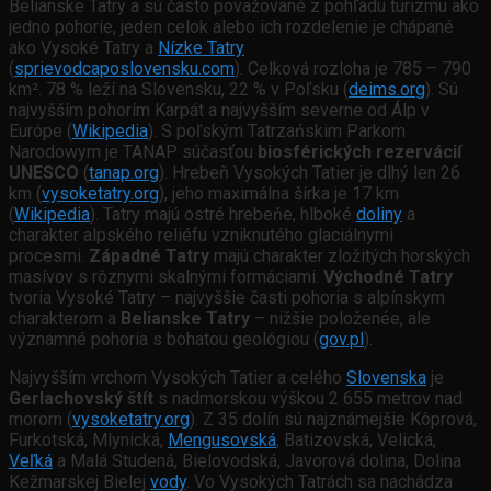
Belianske Tatry a sú často považované z pohľadu turizmu ako
jedno pohorie, jeden celok alebo ich rozdelenie je chápané
ako Vysoké Tatry a
Nízke Tatry
(
sprievodcaposlovensku.com
). Celková rozloha je 785 – 790
km². 78 % leží na Slovensku, 22 % v Poľsku (
deims.org
). Sú
najvyšším pohorím Karpát a najvyšším severne od Álp v
Európe (
Wikipedia
). S poľským Tatrzańskim Parkom
Narodowym je TANAP súčasťou
biosférických rezervácií
UNESCO
(
tanap.org
). Hrebeň Vysokých Tatier je dlhý len 26
km (
vysoketatry.org
), jeho maximálna šírka je 17 km
(
Wikipedia
). Tatry majú ostré hrebeňe, hlboké
doliny
a
charakter alpského reliéfu vzniknutého glaciálnymi
procesmi.
Západné Tatry
majú charakter zložitých horských
masívov s rôznymi skalnými formáciami.
Východné Tatry
tvoria Vysoké Tatry – najvyššie časti pohoria s alpínskym
charakterom a
Belianske Tatry
– nižšie položenée, ale
významné pohoria s bohatou geológiou (
gov.pl
).
Najvyšším vrchom Vysokých Tatier a celého
Slovenska
je
Gerlachovský štít
s nadmorskou výškou 2 655 metrov nad
morom (
vysoketatry.org
). Z 35 dolín sú najznámejšie Kôprová,
Furkotská, Mlynická,
Mengusovská
, Batizovská, Velická,
Veľká
a Malá Studená, Bielovodská, Javorová dolina, Dolina
Kežmarskej Bielej
vody
. Vo Vysokých Tatrách sa nachádza