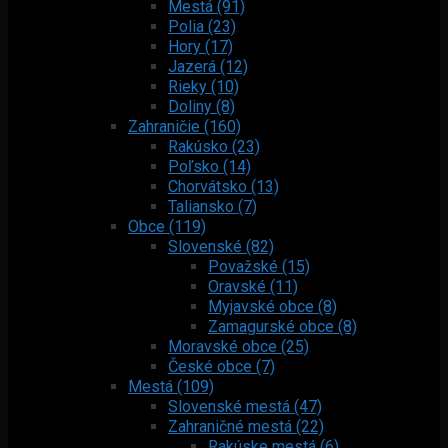
Mestá (91)
Polia (23)
Hory (17)
Jazerá (12)
Rieky (10)
Doliny (8)
Zahraničie (160)
Rakúsko (23)
Poľsko (14)
Chorvátsko (13)
Taliansko (7)
Obce (119)
Slovenské (82)
Považské (15)
Oravské (11)
Myjavské obce (8)
Zamagurské obce (8)
Moravské obce (25)
České obce (7)
Mestá (109)
Slovenské mestá (47)
Zahraničné mestá (22)
Rakúske mestá (6)