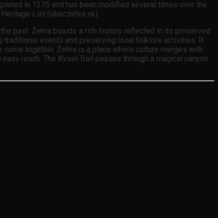
ompleted in 1275 and has been modified several times over the
 Heritage List (obeczehra.sk).
the past. Žehra boasts a rich history reflected in its preserved
aditional events and preserving local folklore activities. It
ne come together. Žehra is a place where culture merges with
thin easy reach. The Kysel Trail passes through a magical canyon