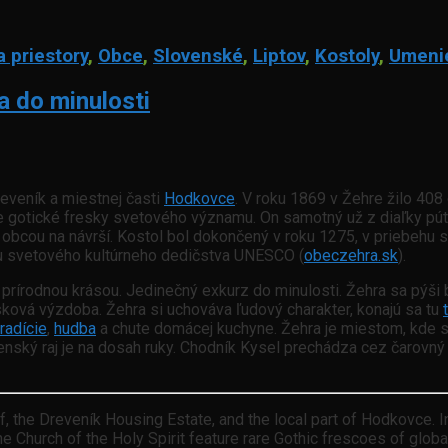
a priestory
,
Obce
,
Slovenské
,
Liptov
,
Kostoly
,
Umeni
a do minulosti
reveník a miestnej časti
Hodkovce
. V roku 1869 v Žehre žilo 40
e gotické fresky svetového významu. On samotný už z diaľky pút
cou na návrší. Kostol bol dokončený v roku 1275, v priebehu st
u svetového kultúrneho dedičstva UNESCO (
obeczehra.sk
).
s prírodnou krásou. Jedinečný exkurz do minulosti. Žehra sa pýši
ová výzdoba. Žehra si uchováva ľudový charakter, konajú sa tu
tradície
,
hudba
a chute domácej kuchyne. Žehra je miestom, kde 
venský raj je na dosah ruky. Chodník Kysel prechádza cez čaro
f, the Dreveník Housing Estate, and the local part of Hodkovce. In
the Church of the Holy Spirit feature rare Gothic frescoes of globa