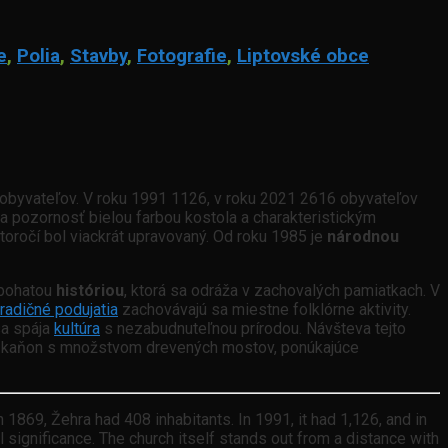
e
,
Polia
,
Stavby
,
Fotografie
,
Liptovské obce
8 obyvateľov. V roku 1991 1126, v roku 2021 2616 obyvateľov
a pozornosť bielou farbou kostola a charakteristickým
oročí bol viackrát upravovaný. Od roku 1985 je
národnou
 bohatou
históriou
, ktorá sa odráža v zachovalých pamiatkach. V
tradičné podujatia
zachovávajú sa miestne folklórne aktivity.
sa spája
kultúra
s nezabudnuteľnou prírodou. Návšteva tejto
vný kaňon s množstvom drevených mostov, ponúkajúce
 1869, Žehra had 408 inhabitants. In 1991, it had 1,126, and in
l significance. The church itself stands out from a distance with