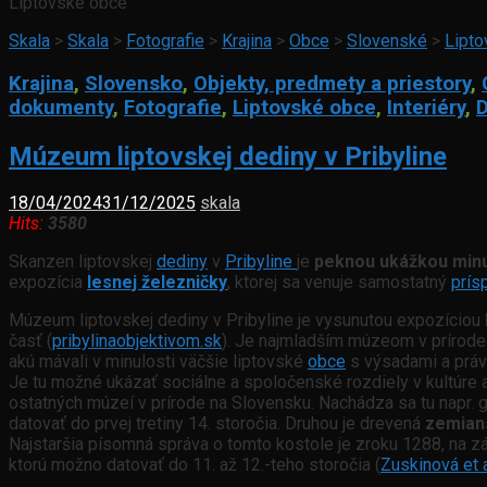
Liptovské obce
Skala
>
Skala
>
Fotografie
>
Krajina
>
Obce
>
Slovenské
>
Lipto
Krajina
,
Slovensko
,
Objekty, predmety a priestory
,
dokumenty
,
Fotografie
,
Liptovské obce
,
Interiéry
,
D
Múzeum liptovskej dediny v Pribyline
18/04/2024
31/12/2025
skala
Hits:
3580
Skanzen liptovskej
dediny
v
Pribyline
je
peknou ukážkou minu
expozícia
lesnej železničky
, ktorej sa venuje samostatný
prís
Múzeum liptovskej dediny v Pribyline je vysunutou expozíciou
časť (
pribylinaobjektivom.sk
). Je najmladším múzeom v prírode
akú mávali v minulosti väčšie liptovské
obce
s výsadami a práva
Je tu možné ukázať sociálne a spoločenské rozdiely v kultúre
ostatných múzeí v prírode na Slovensku. Nachádza sa tu napr.
datovať do prvej tretiny 14. storočia. Druhou je drevená
zemian
Najstaršia písomná správa o tomto kostole je zroku 1288, na 
ktorú možno datovať do 11. až 12.-teho storočia (
Zuskinová et a