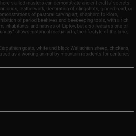
here skilled masters can demonstrate ancient crafts‘ secrets
niques, leatherwork, decoration of slingshots, gingerbread, or
monstrations of pastoral carving art, shepherd folklore,
hibition of period beehives and beekeeping tools, with a rich
, inhabitants, and natives of Liptov, but also features one of
unday“ shows historical martial arts, the lifestyle of the time,
 Carpathian goats, white and black Wallachian sheep, chickens,
 used as a working animal by mountain residents for centuries