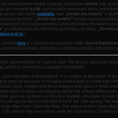
Preto remeselnícke dielne, kolárska a kováčska
dieľňa
, kde zruč
ujú ako sa pletie
košík
z prútia alebo drevených lubov, jednoduc
uje počas roka rôzne
podujatia
, napr.
„Ovčiarska nedeľa“
s ukážk
asičskej techniky.
„Včelárska nedeľa“
ponúka expozíciu dobov
zaniknutých obcí pod priehradou Liptovská Mara, obyvateľov a ro
a“
je príležitosťou pre stretnutie poľovníkov, lesníkov.
„Stredov
skinová et al.
).
, ktorých
chov
je v súčasnosti na ústupe. Napr.
tmavé karpatsk
o koňa na Slovensku, ktorý bol po stáročia polodivo chovaným 
autiful representation of Liptov’s past. The area is open year-rou
y, which is covered in a separate contribution.
e Liptov Museum in Ružomberok. It is located at the mouth of the R
ungest open-air museum in Slovakia, established in connection wi
rical Liptov villages with the privileges and rights of small towns
ook place. It allows showcasing social and cultural differences i
rom other open-air museums in Slovakia. Notable structures includ
hic part can be dated to the first third of the 14th century. The 
he Virgin Mary from Liptovská Mary. The oldest written report abo
or 12th century may have stood under the foundations (Zuskinová e