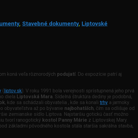
kumenty
,
Stavebné dokumenty
,
Liptovské
ňom koná veľa rôznorodých
podujatí
. Do expozície patrí aj
y
(
liptov.sk
). V roku 1991 bola verejnosti sprístupnená jeho prvá
ho diela
Liptovská Mara
. Sídelná štruktúra dediny je podobná,
nok
, kde sa schádzali obyvatelia , kde sa konali
trhy
a jarmoky.
ho obyvateľstva až po bývanie
najbohatších
, čím sa odlišuje od
aršie zemianske sídlo Liptova. Najstaršiu gotickú časť možno
iu tvorí ranogotický
kostol Panny Márie
z Liptovskej Mary.
od základmi pôvodného kostola stála staršia sakrálna stavba,