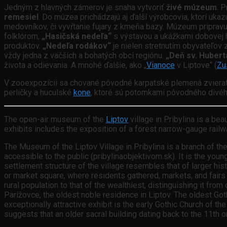
Jedným z hlavných zámerov je snaha vytvoriť
živé múzeum
. 
remesiel
. Do múzea prichádzajú aj ďalší výrobcovia, ktorí ukaz
medovníkov, či vyvŕtanie fujary z kmeňa bazy. Múzeum priprav
folklórom,
„Hasičská nedeľa“
s výstavou a ukážkami dobovej h
produktov.
„Nedeľa rodákov“
je nielen stretnutím obyvateľov 
vždy jedna z väčších a bohatých obcí regiónu.
„Deň sv. Hubert
života a odievania. A mnohé ďalšie, ako „
Vianoce
v Liptove“ (
Zu
V zooexpozícii sa chované pôvodné karpatské plemená zvierat
perličky a huculské
kone
, ktoré sú potomkami pôvodného divéh
The open-air museum of the
Liptov
village in Pribylina is a be
exhibits includes the exposition of a forest narrow-gauge railwa
The Museum of the Liptov Village in Pribylina is a branch of th
accessible to the public (pribylinaobjektivom.sk). It is the yo
settlement structure of the village resembles that of larger histo
or market square, where residents gathered, markets, and fairs t
rural population to that of the wealthiest, distinguishing it f
Parížovce, the oldest noble residence in Liptov. The oldest Got
exceptionally attractive exhibit is the early Gothic Church of t
suggests that an older sacral building dating back to the 11th 