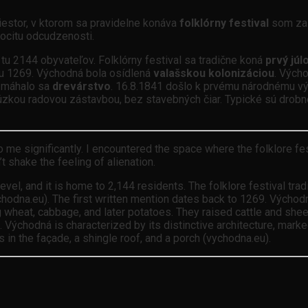
iestor, v ktorom sa pravidelne konáva
folklórny festival
som zas
ocitu odcudzenosti.
u 2144 obyvateľov. Folklórny festival sa tradične koná
prvý júl
ku 1269. Východná bola osídlená
valašskou kolonizáciou
. Vých
ozmáhalo sa
drevárstvo
. 16.8.1841 došlo k prvému národnému v
 úzkou radovou zástavbou, bez stavebných čiar. Typické sú drob
o me significantly. I encountered the space where the folklore fes
n’t shake the feeling of alienation.
el, and it is home to 2,144 residents. The folklore festival tradi
hodna.eu). The first written mention dates back to 1269. Východn
g wheat, cabbage, and later potatoes. They raised cattle and sheep
 Východná is characterized by its distinctive architecture, marke
 in the façade, a shingle roof, and a porch (vychodna.eu).