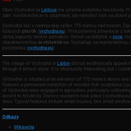
Obec Východná na
Liptove
ma výrazne esteticky neoslovila. Pr
sám. Konštrukčne je to zaujímavé, ale nemohol som sa zbaviť p
Východná leží v nadmorskej výške 775 metrov nad morom. Žije t
ľudových
plastík
(
vychodna.eu
). Prvá písomná zmienka je z ro
obilia, kapusty, neskôr zemiakov. Choval sa dobytok a
ovce
, r
charakteristickou
architektúrou
. Vyznačuje sa nepravidelnou,
podstienka (
vychodna.eu
).
The village of Východná in
Liptov
did not aesthetically appeal t
through it almost alone. It is structurally interesting, but I could
Východná is situated at an elevation of 775 meters above sea lev
features a permanent exhibition of wooden folk sculptures (vyc
of Východná were engaged in agriculture, particularly cultivatin
ascent to Kriváň by Štúrovo residents took place (vychodna.eu).
lines. Typical features include small houses, two small windows
Odkazy
Wikipedia