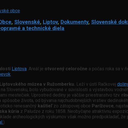
vské obce
Obce
,
Slovenské
,
Liptov
,
Dokumenty
,
Slovenské do
opravné a technické diela
losti
Liptova
. Areál je
otvorený celoročne
a počas roka sa v 
pevok
.
Liptovského múzea v Ružomberku.
Leží v ústí Račkovej
dolin
 na Slovensku, bolo vybudované v súvislosti s výstavbou vodné
mi mestečiek. Uprostred dediny je väčšie priestranstvo tzv.
rí
 a spôsobe života, od bývania najchudobnejších vrstiev dedinské
 goticko renesančný
kaštieľ
zo zátopovej obce
Parížovce
, najst
ska kúria
z Paludze z roku 1858. Neobyčajne atraktívnu expozíc
základe archeologických výskumov však možno predpokladať, že p
l.
).