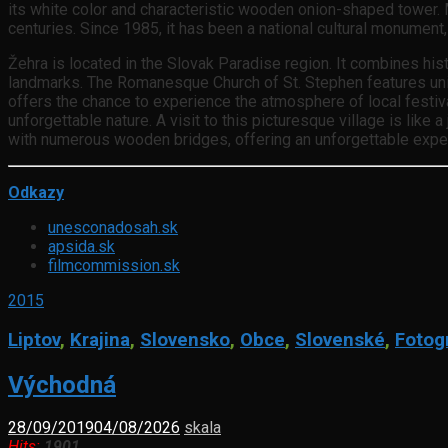
its white color and characteristic wooden onion-shaped tower. 
centuries. Since 1985, it has been a national cultural monument
Žehra is located in the Slovak Paradise region. It combines histo
landmarks. The Romanesque Church of St. Stephen features unique 
offers the chance to experience the atmosphere of local festiv
unforgettable nature. A visit to this picturesque village is lik
with numerous wooden bridges, offering an unforgettable expe
Odkazy
unesconadosah.sk
apsida.sk
filmcommission.sk
2015
Liptov
,
Krajina
,
Slovensko
,
Obce
,
Slovenské
,
Fotog
Východná
28/09/2019
04/08/2026
skala
Hits:
1901