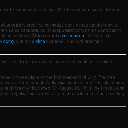
tihol v zamračenom počasí. Prechádzal som sa ním takmer
ový víkend
. V areáli sa nachádza stála expozícia drevených
odňania sa zaoberali poľnohospodárstvom, najmä pestovaním
ýstupu na Kriváň
Štúrovcami
(
vychodna.eu
). Východná je
né
domy
, dve malé
okná
v priečelí, šindľová strecha a
tival regularly takes place in overcast weather. I strolled
tionally takes place on the first weekend of July. The area
á was settled through Wallachian colonization. The inhabitants
, and forestry flourished. On August 16, 1841, the first national
d by irregular, narrow row construction without defined building