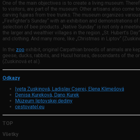
One of the main objectives is to create a living museum. Ther
to visitors, are part of the museum. Other artisans also come 
carving fujaras from tree trunks. The museum organizes various
„Firefighter’s Sunday“ with an exhibition and demonstrations of
selection of bee products. „Native Sunday“ is not only a meetin
the larger and wealthier villages in the region. „St. Hubert’s Da
and clothing. And many more, like „Christmas in Liptov“ (Zuskinov
In the
zoo
exhibit, original Carpathian breeds of animals are ke
geese, ducks, rabbits, and Hucul horses, descendants of the o
(Zuskinová et al.).
Odkazy
Iveta Zuskinová, Ladislav Cserei, Elena Klimešová
Denisa Kureková, Dano Kurek
Múzeum liptovskej dediny
cestovatel.eu
TOP
Všetky