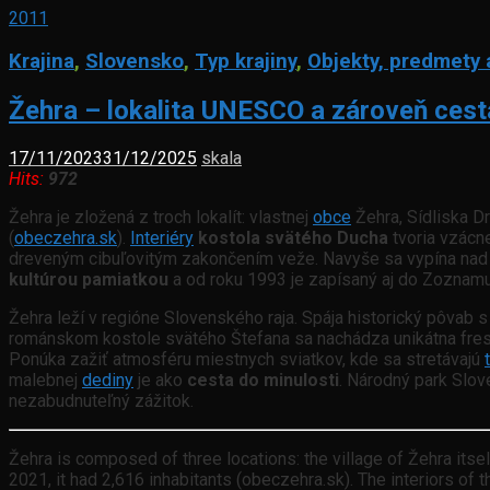
2011
Krajina
,
Slovensko
,
Typ krajiny
,
Objekty, predmety 
Žehra – lokalita UNESCO a zároveň cest
17/11/2023
31/12/2025
skala
Hits:
972
Žehra je zložená z troch lokalít: vlastnej
obce
Žehra, Sídliska D
(
obeczehra.sk
).
Interiéry
kostola svätého Ducha
tvoria vzácn
dreveným cibuľovitým zakončením veže. Navyše sa vypína nad ob
kultúrou pamiatkou
a od roku 1993 je zapísaný aj do Zoznam
Žehra leží v regióne Slovenského raja. Spája historický pôvab 
románskom kostole svätého Štefana sa nachádza unikátna fresk
Ponúka zažiť atmosféru miestnych sviatkov, kde sa stretávajú
malebnej
dediny
je ako
cesta do minulosti
. Národný park Slo
nezabudnuteľný zážitok.
Žehra is composed of three locations: the village of Žehra itsel
2021, it had 2,616 inhabitants (obeczehra.sk). The interiors of 