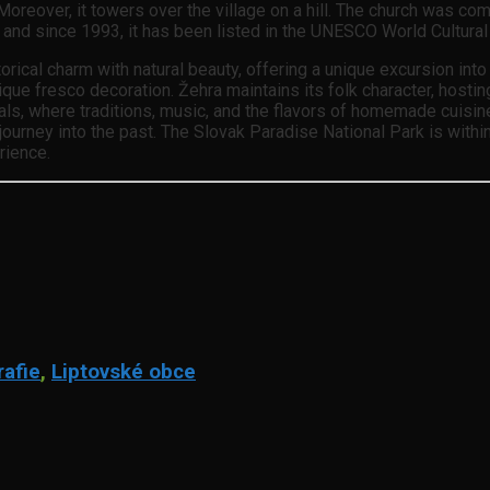
Moreover, it towers over the village on a hill. The church was c
, and since 1993, it has been listed in the UNESCO World Cultural
rical charm with natural beauty, offering a unique excursion into 
fresco decoration. Žehra maintains its folk character, hosting tr
als, where traditions, music, and the flavors of homemade cuisi
e a journey into the past. The Slovak Paradise National Park is wi
rience.
rafie
,
Liptovské obce