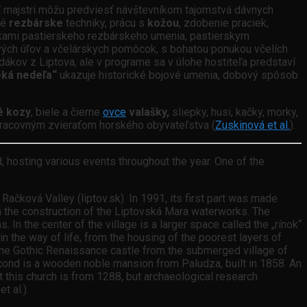
ní majstri môžu predviesť návštevníkom tajomstvá dávnych
hé
rezbárske
techniky, prácu s
kožou
, zdobenie praciek,
ami pastierskeho rezbárskeho umenia, pastierskym
ých úľov a včelárskych pomôcok, s bohatou ponukou včelích
dákov z Liptova, ale v programe sa v úlohe hostiteľa predstaví
eká nedeľa“
ukazuje historické bojové umenia, dobový spôsob
é kozy
, biele a čierne
ovce
valašky,
sliepky, husi, kačky, morky,
pracovným zvieraťom horského obyvateľstva (
Zuskinová et al.
).
nd, hosting various events throughout the year. One of the
ačková Valley (liptov.sk). In 1991, its first part was made
th the construction of the Liptovská Mara waterworks. The
. In the center of the village is a larger space called the „rínok“
n the way of life, from the housing of the poorest layers of
e the Gothic Renaissance castle from the submerged village of
second is a wooden noble mansion from Paludza, built in 1858. An
ut this church is from 1288, but archaeological research
t al.).