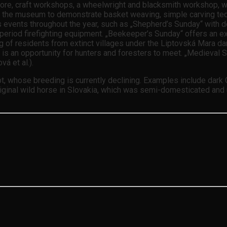
efore, craft workshops, a wheelwright and blacksmith workshop, w
to the museum to demonstrate basket weaving, simple carving tech
 events throughout the year, such as „Shepherd’s Sunday“ with de
 period firefighting equipment. „Beekeeper’s Sunday“ offers an ex
g of residents from extinct villages under the Liptovská Mara dam
y“ is an opportunity for hunters and foresters to meet. „Medieval S
á et al.).
pt, whose breeding is currently declining. Examples include dark
riginal wild horse in Slovakia, which was semi-domesticated and