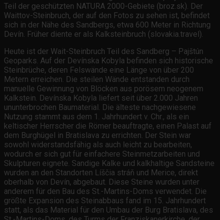
Teil der geschützten NATURA 2000-Gebiete (broz.sk). Der
Waittov-Steinbruch, der auf den Fotos zu sehen ist, befindet
sich in der Nähe des Sandbergs, etwa 600 Meter in Richtung
Devín. Früher diente er als Kalksteinbruch (slovakia.travel).
Heute ist der Wait-Steinbruch Teil des Sandberg – Pajštún
Geoparks. Auf der Devínska Kobyla befinden sich historische
Steinbrüche, deren Felswände eine Länge von über 200
Metern erreichen. Die steilen Wände entstanden durch
manuelle Gewinnung von Blöcken aus porösem neogenem
Kalkstein. Devínska Kobyla liefert seit über 2.000 Jahren
ununterbrochen Baumaterial. Die älteste nachgewiesene
Nutzung stammt aus dem 1. Jahrhundert v. Chr., als ein
keltischer Herrscher die Römer beauftragte, einen Palast auf
dem Burghügel in Bratislava zu errichten. Der Stein war
sowohl widerstandsfähig als auch leicht zu bearbeiten,
wodurch er sich gut für einfachere Steinmetzarbeiten und
Skulpturen eignete. Sandige Kalke und kalkhaltige Sandsteine
wurden an den Standorten Líščia stráň und Merice, direkt
oberhalb von Devín, abgebaut. Diese Steine wurden unter
anderem für den Bau des St.-Martins-Doms verwendet. Die
größte Expansion des Steinabbaus fand im 15. Jahrhundert
statt, als das Material für den Umbau der Burg Bratislava, des
St.-Martins-Doms, des Turms der Franziskanerkirche, der