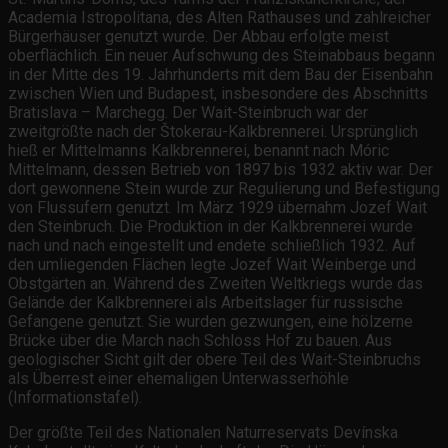
Academia Istropolitana, des Alten Rathauses und zahlreicher
Bürgerhäuser genutzt wurde. Der Abbau erfolgte meist
oberflächlich. Ein neuer Aufschwung des Steinabbaus begann
in der Mitte des 19. Jahrhunderts mit dem Bau der Eisenbahn
zwischen Wien und Budapest, insbesondere des Abschnitts
Bratislava – Marchegg. Der Wait-Steinbruch war der
zweitgrößte nach der Štokerau-Kalkbrennerei. Ursprünglich
hieß er Mittelmanns Kalkbrennerei, benannt nach Móric
Mittelmann, dessen Betrieb von 1897 bis 1932 aktiv war. Der
dort gewonnene Stein wurde zur Regulierung und Befestigung
von Flussufern genutzt. Im März 1929 übernahm Jozef Wait
den Steinbruch. Die Produktion in der Kalkbrennerei wurde
nach und nach eingestellt und endete schließlich 1932. Auf
den umliegenden Flächen legte Jozef Wait Weinberge und
Obstgärten an. Während des Zweiten Weltkriegs wurde das
Gelände der Kalkbrennerei als Arbeitslager für russische
Gefangene genutzt. Sie wurden gezwungen, eine hölzerne
Brücke über die March nach Schloss Hof zu bauen. Aus
geologischer Sicht gilt der obere Teil des Wait-Steinbruchs
als Überrest einer ehemaligen Unterwasserhöhle
(Informationstafel).
Der größte Teil des Nationalen Naturreservats Devínska