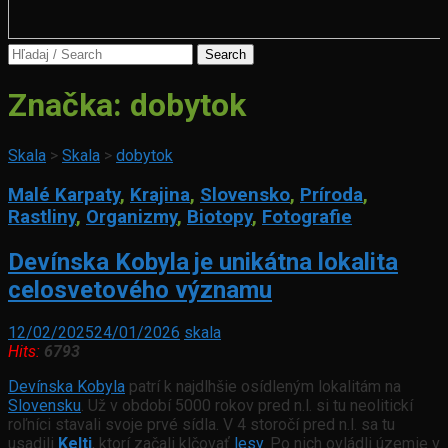
Search
for:
Značka:
dobytok
Skala
>
Skala
>
dobytok
Malé Karpaty
,
Krajina
,
Slovensko
,
Príroda
,
Rastliny
,
Organizmy
,
Biotopy
,
Fotografie
Devínska Kobyla je unikátna lokalita
celosvetového významu
12/02/2025
24/01/2026
skala
Hits:
6793
Devínska Kobyla
patrí k najdlhšie osídleným lokalitám na
Slovensku
. Už v období 5000 rokov pred n.l. si tu neolitickí
roľníci stavali svoje prvé sídla. V 4 storočí pred n.l. sa tu
usadili
Kelti
, ktorí začali klčovať
lesy
. Po nich ovládli územie v