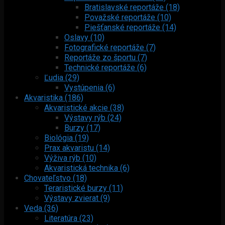
Bratislavské reportáže (18)
Považské reportáže (10)
Piešťanské reportáže (14)
Oslavy (10)
Fotografické reportáže (7)
Reportáže zo športu (7)
Technické reportáže (6)
Ľudia (29)
Vystúpenia (6)
Akvaristika (186)
Akvaristické akcie (38)
Výstavy rýb (24)
Burzy (17)
Biológia (19)
Prax akvaristu (14)
Výživa rýb (10)
Akvaristická technika (6)
Chovateľstvo (18)
Teraristické burzy (11)
Výstavy zvierat (9)
Veda (36)
Literatúra (23)