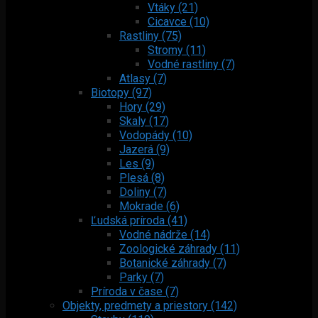
Vtáky (21)
Cicavce (10)
Rastliny (75)
Stromy (11)
Vodné rastliny (7)
Atlasy (7)
Biotopy (97)
Hory (29)
Skaly (17)
Vodopády (10)
Jazerá (9)
Les (9)
Plesá (8)
Doliny (7)
Mokrade (6)
Ľudská príroda (41)
Vodné nádrže (14)
Zoologické záhrady (11)
Botanické záhrady (7)
Parky (7)
Príroda v čase (7)
Objekty, predmety a priestory (142)