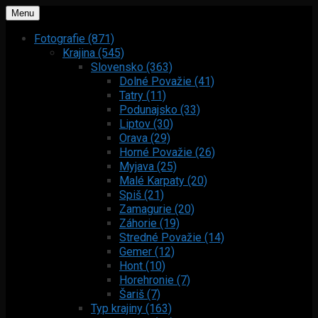
Menu
Fotografie (871)
Krajina (545)
Slovensko (363)
Dolné Považie (41)
Tatry (11)
Podunajsko (33)
Liptov (30)
Orava (29)
Horné Považie (26)
Myjava (25)
Malé Karpaty (20)
Spiš (21)
Zamagurie (20)
Záhorie (19)
Stredné Považie (14)
Gemer (12)
Hont (10)
Horehronie (7)
Šariš (7)
Typ krajiny (163)