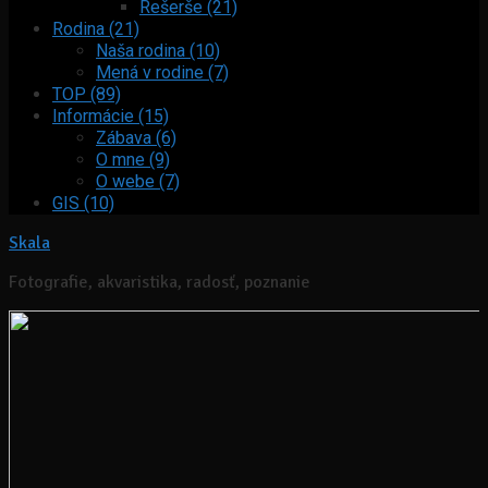
Rešerše (21)
Rodina (21)
Naša rodina (10)
Mená v rodine (7)
TOP (89)
Informácie (15)
Zábava (6)
O mne (9)
O webe (7)
GIS (10)
Skala
Fotografie, akvaristika, radosť, poznanie