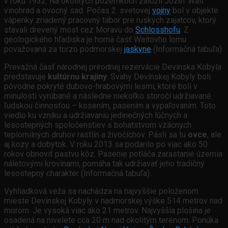
v roku 1932. Na okolitých pozemkoch založil Jozef Wait
vinohrad a ovocný sad. Počas 2. svetovej
vojny
bol v objekte
vápenky zriadený pracovný tábor pre ruských zajatcov, ktorý
stavali drevený most cez Moravu do
Schlosshofu
. Z
geologického hľadiska je horná časť Waitovho lomu
považovaná za torzo podmorskej
jaskyne
(Informačná tabuľa).
Prevažná časť národnej prírodnej rezervácie Devínska Kobyla
predstavuje
kultúrnu krajiny
. Svahy Devínskej Kobyly boli
pôvodne pokryté dubovo-hrabovými lesmi, ktoré boli v
minulosti vyrúbané a následne niekoľko storočí udržiavané
ľudskou činnosťou – kosením, pasením a vypaľovaním. Toto
viedlo ku vzniku a udržiavaniu jedinečných lúčnych a
lesostepných spoločenstiev s bohatstvom vzácnych
teplomilných druhov rastlín a živočíchov. Pásli sa tu
ovce
, ale
aj kozy a dobytok. V roku 2013 sa podarilo po viac ako 50
rokov obnoviť pastvu kôz. Pasenie potláča zarastanie územia
náletovými krovinami, pomáha tak udržiavať jeho tradičný
lesostepný charakter (Informačná tabuľa).
Vyhliadková veža sa nachádza na najvyššie položenom
mieste Devínskej Kobyly v nadmorskej výške 514 metrov nad
morom. Je vysoká viac ako 21 metrov. Najvyššia plošina je
osadená na nivelete cca 20 m nad okolitým terénom. Ponúka