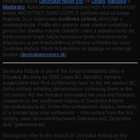
výhľad na okolie
Devínskej Novej Vsi
, na
Česko
,
Rakúsko
a
Maďarsko
. Autorom návrhu vyhliadkovej veže Architektonický
ateliér ARCHITEKTI ŠEBO LICHÝ. O vzhľade veže už koluje
legenda, že ju inšpirovala
modlivka zelená
, ktorá žije v
okolitej prírode. Podľa slov autorov však stavba vychádza z
genius loci
daného miesta. Odtiaľto vidno z jedného bodu do
troch rôznych krajín, takže fascinácia týmto miestom bola
inšpiráciou aj pre trojuholníkový pôdorys vyhliadkovej veže
Devínska Kobyla. Motív trojuholníka sa opakuje na celom jej
dizajne (
devinskanovaves.sk
).
Devínska Kobyla is one of the longest inhabited sites in
Slovakia. As early as 5000 years BC, Neolithic farmers
established their first settlements here. In the 4th century BC,
Celts settled, initiating deforestation. Following them, in the
1st century AD, the Romans dominated the area and founded
vineyards on the southwest slopes of Devínska Kobyla
(devinskakobyla.sk). Under the northeastern slopes, remnants
of a Roman-type rural settlement – villa rustica from the 3rd
century, were uncovered between Dúbravka and „Technické
sklo“ (panorama.sk).
Geologists refer to the massif of Devínska Kobyla as the