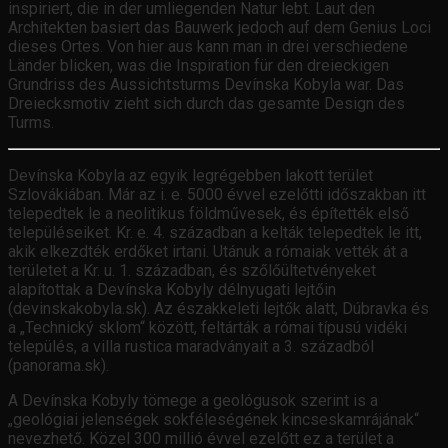
inspiriert, die in der umliegenden Natur lebt. Laut den
Architekten basiert das Bauwerk jedoch auf dem Genius Loci
dieses Ortes. Von hier aus kann man in drei verschiedene
Länder blicken, was die Inspiration für den dreieckigen
Grundriss des Aussichtsturms Devínska Kobyla war. Das
Dreiecksmotiv zieht sich durch das gesamte Design des
Turms.
Devínska Kobyla az egyik legrégebben lakott terület
Szlovákiában. Már az i. e. 5000 évvel ezelőtti időszakban itt
telepedtek le a neolitikus földművesek, és építették első
településeiket. Kr. e. 4. században a kelták telepedtek le itt,
akik elkezdték erdőket irtani. Utánuk a rómaiak vették át a
területet a Kr. u. 1. században, és szőlőültetvényeket
alapítottak a Devínska Kobyly délnyugati lejtőin
(devinskakobyla.sk). Az északkeleti lejtők alatt, Dúbravka és
a „Technický sklom“ között, feltárták a római típusú vidéki
település, a villa rustica maradványait a 3. századból
(panorama.sk).
A Devínska Kobyly tömege a geológusok szerint is a
„geológiai jelenségek sokféleségének kincseskamrájának“
nevezhető. Közel 300 millió évvel ezelőtt ez a terület a