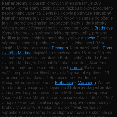
kameňolomy
, dĺžka ich lomových stien presahuje 200
metrov. Kolmé steny vznikli ručnou ťažbou blokov pórovitého
neogénneho vápenca. Devínska Kobyla poskytuje
stavebný
kameň
nepretržite viac ako 2000 rokov. Najstaršie doloženie
je v 1. storočí pred naším letopočtom, kedy si dal
keltský
vládca postaviť Rimanmi palác na hradnom kopci v
Bratislave
.
Kameň bol pevný a zároveň ľahko opracovateľný, preto sa
hodil na jednoduchšie kamenárske výrobky a
sochy
. Piesčité
vápence a vápnité pieskovce sa ťažili v lokalitách
Líščia
stráň
a Merice priamo nad
Devínom
. Napr. na výstavbu
Dómu
svätého Martina
. Najväčší rozmach nastal v 15. storočí, kedy
sa materiál použil na prestavbu Bratislavského hradu, Dómu
svätého Martina, veže Františkánskeho kostola, Akadémie
Istropolitany, radnice a meštianskych
domov
. Ťažilo sa
väčšinou povrchovo. Nový rozvoj ťažby nastal v polovici 19.
storočia, keď sa stavala železnica medzi Viedňou a
Budapešťou, konkrétne úsek
Bratislava
–
Marchegg
. Waitov
lom bol druhým najrozsiahlejším po
Štokeravskej vápenke
.
Jeho pôvodné pomenovanie bolo Mittelmannova vápenka.
Vápenka Mórica Mittelmann bola činná v rokoch 1897 – 1932.
Z nej sa kameň používal na reguláciu a spevňovanie riečnych
brehov. V marci 1929 získal lom Jozef Wait, výroba vo
vápenke a ťažba v lome sa postupne utlmovala a skončila sa