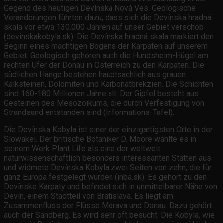
Gegend des heutigen Devínska Nová Ves. Geologische
Veränderungen führten dazu, dass sich die Devínska hradná
skala vor etwa 130.000 Jahren auf unser Gebiet verschob
(devinskakobyla.sk). Die Devínska hradná skala markiert den
Beginn eines mächtigen Bogens der Karpaten auf unserem
Gebiet. Geologisch gehören auch die Hundsheim-Hügel am
rechten Ufer der Donau in Österreich zu den Karpaten. Die
südlichen Hänge bestehen hauptsächlich aus grauen
Kalksteinen, Dolomiten und Karbonatbrekzien. Die Schichten
sind 160-180 Millionen Jahre alt. Der Gipfel besteht aus
Gesteinen des Mesozoikums, die durch Verfestigung von
Strandsand entstanden sind (Informations-Tafel).
Die Devínska Kobyla ist einer der einzigartigsten Orte in der
Slowakei. Der britische Botaniker D. Moore wählte es in
seinem Werk Plant Life als eine der weltweit
naturwissenschaftlich besonders interessanten Stätten aus
und widmete Devínska Kobyla zwei Seiten von zehn, die für
ganz Europa festgelegt wurden (inba.sk). Es gehört zu den
Devínske Karpaty und befindet sich in unmittelbarer Nähe von
Devín, einem Stadtteil von Bratislava. Es liegt am
Zusammenfluss der Flüsse Morava und Donau. Dazu gehört
auch der Sandberg. Es wird sehr oft besucht. Die Kobyla, wie