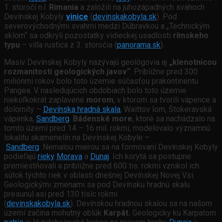
1. storočí n.l.
Rimania
a založili na juhozápadných svahoch
Devínskej Kobyly
vinice
(
devinskakobyla.sk
). Pod
severovýchodnými svahmi medzi Dúbravkou a „Technickým
sklom“ sa odkryli pozostatky vidieckej usadlosti
rímskeho
typu
– villa rustica z 3. storočia (
panorama.sk
).
Masív Devínskej Kobyly nazývajú geológovia aj
„klenotnicou
rozmanitosti geologických javov“
. Približne pred 300
miliónmi rokov bolo toto územie súčasťou prakontinentu
Pangea. V nasledujúcich obdobiach bolo toto územie
niekoľkokrát zaplavené
morom
, v ktorom sa tvorili vápence a
dolomity –
Devínska hradná skala
, Waittov lom, Štokeravská
vápenka,
Sandberg
.
Bádenské more
, ktoré sa nachádzalo na
tomto území pred 14 – 16 mil. rokmi, modelovalo významnú
lokalitu skamenelín na Devínskej Kobyle –
Sandberg
. Nemalou mierou sa na formovaní Devínskej Kobyly
podieľajú
rieky
Morava
a
Dunaj
. Ich korytá sa postupne
premiestňovali a približne pred 600 tis. rokmi vznikol ich
sútok týchto riek v oblasti dnešnej Devínskej Novej Vsi.
Geologickými zmenami sa pod Devínsku hradnú skalu
presunul asi pred 130 tisíc rokmi
(
devinskakobyla.sk
). Devínskou hradnou skalou sa na našom
území začína mohutný oblúk
Karpát.
Geologicky ku Karpatom