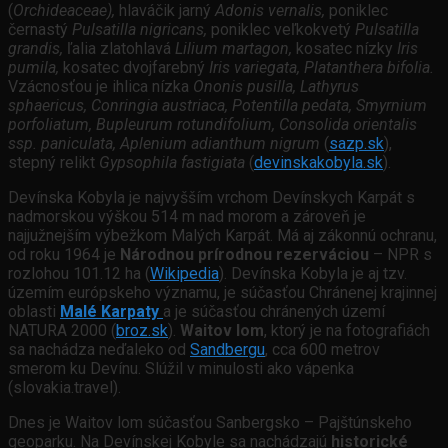
(
Orchideaceae),
hlaváčik jarný
Adonis vernalis,
poniklec
černastý
Pulsatilla nigricans,
poniklec veľkokvetý
Pulsatilla
grandis,
ľalia zlatohlavá
Lilium martagon,
kosatec nízky
Iris
pumila,
kosatec dvojfarebný
Iris variegata, Platanthera bifolia.
Vzácnosťou je ihlica nízka
Ononis pusilla, Lathyrus
sphaericus, Conringia austriaca, Potentilla pedata, Smyrnium
porfoliatum, Bupleurum rotundifolium, Consolida orientalis
ssp. paniculata, Aplenium adianthum nigrum
(
sazp.sk
),
stepný relikt
Gypsophila fastigiata
(
devinskakobyla.sk
).
Devínska Kobyla je najvyšším vrchom Devínskych Karpát s
nadmorskou výškou 514 m nad morom a zároveň je
najjužnejším výbežkom Malých Karpát. Má aj zákonnú ochranu,
od roku 1964 je
Národnou prírodnou rezerváciou
– NPR s
rozlohou 101.12 ha (
Wikipedia
). Devínska Kobyla je aj tzv.
územím európskeho významu, je súčasťou Chránenej krajinnej
oblasti
Malé Karpaty
a je súčasťou chránených území
NATURA 2000 (
broz.sk
).
Waitov lom
, ktorý je na fotografiách
sa nachádza neďaleko od
Sandbergu
, cca 600 metrov
smerom ku Devínu. Slúžil v minulosti ako vápenka
(slovakia.travel).
Dnes je Waitov lom súčasťou Sanbergsko – Pajštúnskeho
geoparku. Na Devínskej Kobyle sa nachádzajú
historické