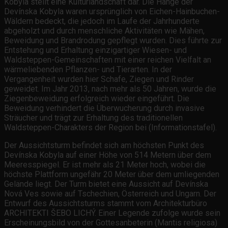
Kobyla stellt eine Kulturlandschaft dar. Die Hänge der
Devínska Kobyla waren ursprünglich von Eichen-Hainbuchen-
Wäldern bedeckt, die jedoch im Laufe der Jahrhunderte
abgeholzt und durch menschliche Aktivitäten wie Mähen,
Beweidung und Brandrodung gepflegt wurden. Dies führte zur
Entstehung und Erhaltung einzigartiger Wiesen- und
Waldsteppen-Gemeinschaften mit einer reichen Vielfalt an
wärmeliebenden Pflanzen- und Tierarten. In der
Vergangenheit wurden hier Schafe, Ziegen und Rinder
geweidet. Im Jahr 2013, nach mehr als 50 Jahren, wurde die
Ziegenbeweidung erfolgreich wieder eingeführt. Die
Beweidung verhindert die Überwucherung durch invasive
Sträucher und trägt zur Erhaltung des traditionellen
Waldsteppen-Charakters der Region bei (Informationstafel).
Der Aussichtsturm befindet sich am höchsten Punkt des
Devínska Kobyla auf einer Höhe von 514 Metern über dem
Meeresspiegel. Er ist mehr als 21 Meter hoch, wobei die
höchste Plattform ungefähr 20 Meter über dem umliegenden
Gelände liegt. Der Turm bietet eine Aussicht auf Devínska
Nová Ves sowie auf Tschechien, Österreich und Ungarn. Der
Entwurf des Aussichtsturms stammt vom Architekturbüro
ARCHITEKTI ŠEBO LICHÝ. Einer Legende zufolge wurde sein
Erscheinungsbild von der Gottesanbeterin (Mantis religiosa)