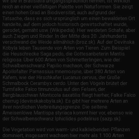
wir sie in Bratislava umgangssprachlich nennen, ist wirklich
reich an einer vielfältigen Palette von Naturformen. Sie zeigt
einen hohen Grad an Biodiversität, auch aufgrund der
Tatsache, dass es sich ursprünglich um einen bewaldeten Ort
handelte, auf dem jedoch historisch gewirtschaftet wurde,
gerodet, gemäht usw. (Wikipedia). Hier weideten Schafe, aber
auch Ziegen und Rinder. In der Mitte des 20. Jahrhunderts
verschwand die Weide allmählich (broz.sk). Auf der Devínska
Kobyla leben Tausende von Arten von Tieren. Zum Beispiel
die Heuschrecke Saga pedo, die Gottesanbeterin Mantis
religiosa. Über 600 Arten von Schmetterlingen, wie der
Schwalbenschwanz Papilio machaon, der Schwarze
Apollofalter Parnassius mnemosyne, über 380 Arten von
Käfern, wie der Hirschkafer Lucanus cervus, der Große
Schmalbock Cerambyx cerdo. Unter den Vögeln brütet der
Turmfalke Falco tinnunculus auf den Felsen, der
Bergblauschwan Monticola saxatilis fliegt hierher, Falke Falco
cherrug (devinskakobyla.sk). Es gibt hier mehrere Arten an
ihrer nördlichen Verbreitungsgrenze. Die seltene
Ameisenlöwe Mantispa styriaca kommt hier vor, ebenso wie
der Schwalbenschwanz Iphiclides podalirius (sazp.sk).
Die Vegetation wird von warm- und kalkliebenden Pflanzen
dominiert, insgesamt wachsen hier mehr als 1.100 Arten