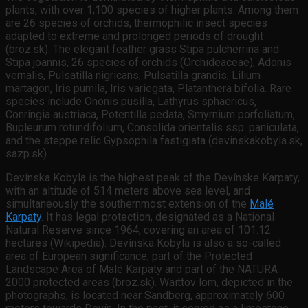
plants, with over 1,100 species of higher plants. Among them
are 26 species of orchids, thermophilic insect species
adapted to extreme and prolonged periods of drought
(broz.sk). The elegant feather grass Stipa pulcherrina and
Stipa joannis, 26 species of orchids (Orchideaceae), Adonis
vernalis, Pulsatilla nigricans, Pulsatilla grandis, Lilium
martagon, Iris pumila, Iris variegata, Platanthera bifolia. Rare
species include Ononis pusilla, Lathyrus sphaericus,
Conringia austriaca, Potentilla pedata, Smyrnium porfoliatum,
Bupleurum rotundifolium, Consolida orientalis ssp. paniculata,
and the steppe relic Gypsophila fastigiata (devinskakobyla.sk,
sazp.sk).
Devínska Kobyla is the highest peak of the Devínske Karpaty,
with an altitude of 514 meters above sea level, and
simultaneously the southernmost extension of the
Malé
Karpaty
. It has legal protection, designated as a National
Natural Reserve since 1964, covering an area of 101.12
hectares (Wikipedia). Devínska Kobyla is also a so-called
area of European significance, part of the Protected
Landscape Area of Malé Karpaty and part of the NATURA
2000 protected areas (broz.sk). Waittov lom, depicted in the
photographs, is located near Sandberg, approximately 600