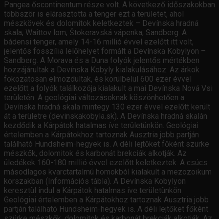
Pangea őscontinentum része volt. A következő időszakokban
többször is elárasztotta a tenger ezt a területet, ahol
mészkövek és dolomitok keletkeztek – Devínska hradná
skala, Waittov lom, Štokeravská vápenka, Sandberg. A
bádensi tenger, amely 14-16 millió évvel ezelőtt itt volt,
jelentős fosszília lelőhelyet formált a Devínska Kobylyon –
Sandberg. A Morava és a Duna folyók jelentős mértékben
hozzájárultak a Devínska Kobyly kialakulásához. Az árkok
fokozatosan elmozdultak, és körülbelül 600 ezer évvel
ezelőtt a folyók találkozója kialakult a mai Devínska Nová Vsi
területén. A geológiai változásoknak köszönhetően a
Devínska hradná skala mintegy 130 ezer évvel ezelőtt került
át a területre (devinskakobyla.sk). A Devínska hradná skalán
kezdődik a Kárpátok hatalmas íve területünkön. Geológiai
értelemben a Kárpátokhoz tartoznak Ausztria jobb partján
található Hundsheim-hegyek is. A déli lejtőket főként szürke
mészkők, dolomitok és karbonát brekciák alkotják. Az
üledékek 160-180 millió évvel ezelőtt keletkeztek. A csúcs
másodlagos kvarctartalmú homokból kialakult a mezozoikum
korszakban (Információs tábla). A Devínska Kobylyon
keresztül indul a Kárpátok hatalmas íve területünkön.
Geológiai értelemben a Kárpátokhoz tartoznak Ausztria jobb
partján található Hundsheim-hegyek is. A déli lejtőket főként
szürke mészkők, dolomitok és karbonát brekciák alkotják. Az