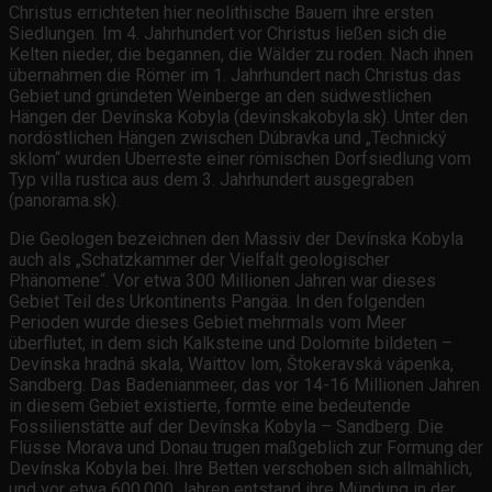
Christus errichteten hier neolithische Bauern ihre ersten
Siedlungen. Im 4. Jahrhundert vor Christus ließen sich die
Kelten nieder, die begannen, die Wälder zu roden. Nach ihnen
übernahmen die Römer im 1. Jahrhundert nach Christus das
Gebiet und gründeten Weinberge an den südwestlichen
Hängen der Devínska Kobyla (devinskakobyla.sk). Unter den
nordöstlichen Hängen zwischen Dúbravka und „Technický
sklom“ wurden Überreste einer römischen Dorfsiedlung vom
Typ villa rustica aus dem 3. Jahrhundert ausgegraben
(panorama.sk).
Die Geologen bezeichnen den Massiv der Devínska Kobyla
auch als „Schatzkammer der Vielfalt geologischer
Phänomene“. Vor etwa 300 Millionen Jahren war dieses
Gebiet Teil des Urkontinents Pangäa. In den folgenden
Perioden wurde dieses Gebiet mehrmals vom Meer
überflutet, in dem sich Kalksteine und Dolomite bildeten –
Devínska hradná skala, Waittov lom, Štokeravská vápenka,
Sandberg. Das Badenianmeer, das vor 14-16 Millionen Jahren
in diesem Gebiet existierte, formte eine bedeutende
Fossilienstätte auf der Devínska Kobyla – Sandberg. Die
Flüsse Morava und Donau trugen maßgeblich zur Formung der
Devínska Kobyla bei. Ihre Betten verschoben sich allmählich,
und vor etwa 600.000 Jahren entstand ihre Mündung in der