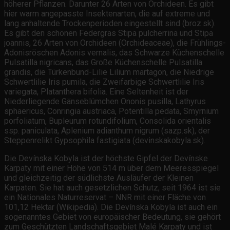
höherer Pflanzen. Darunter 26 Arten von Orchideen. Es gibt
hier warm angepasste Insektenarten, die auf extreme und
lang anhaltende Trockenperioden eingestellt sind (broz.sk).
Es gibt den schönen Federgras Stipa pulcherrina und Stipa
joannis, 26 Arten von Orchideen (Orchideaceae), die Frühlings-
Adonisröschen Adonis vernalis, das Schwarze Küchenschelle
Pulsatilla nigricans, das Große Küchenschelle Pulsatilla
grandis, die Türkenbund-Lilie Lilium martagon, die Niedrige
Schwertlilie Iris pumila, die Zweifarbige Schwertlilie Iris
variegata, Platanthera bifolia. Eine Seltenheit ist der
Niederliegende Gänseblümchen Ononis pusilla, Lathyrus
sphaericus, Conringia austriaca, Potentilla pedata, Smyrnium
porfoliatum, Bupleurum rotundifolium, Consolida orientalis
ssp. paniculata, Aplenium adianthum nigrum (sazp.sk), der
Steppenrelikt Gypsophila fastigiata (devinskakobyla.sk).
Die Devínska Kobyla ist der höchste Gipfel der Devínske
Karpaty mit einer Höhe von 514 m über dem Meeresspiegel
und gleichzeitig der südlichste Ausläufer der Kleinen
Karpaten. Sie hat auch gesetzlichen Schutz, seit 1964 ist sie
ein Nationales Naturreservat – NNR mit einer Fläche von
101,12 Hektar (Wikipedia). Die Devínska Kobyla ist auch ein
sogenanntes Gebiet von europäischer Bedeutung, sie gehört
zum Geschützten Landschaftsgebiet Malé Karpaty und ist