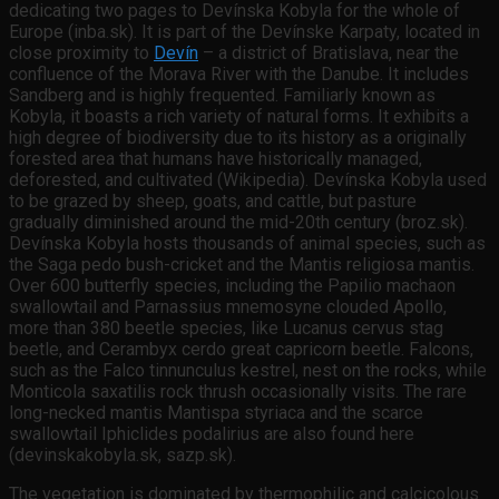
dedicating two pages to Devínska Kobyla for the whole of
Europe (inba.sk). It is part of the Devínske Karpaty, located in
close proximity to
Devín
– a district of Bratislava, near the
confluence of the Morava River with the Danube. It includes
Sandberg and is highly frequented. Familiarly known as
Kobyla, it boasts a rich variety of natural forms. It exhibits a
high degree of biodiversity due to its history as a originally
forested area that humans have historically managed,
deforested, and cultivated (Wikipedia). Devínska Kobyla used
to be grazed by sheep, goats, and cattle, but pasture
gradually diminished around the mid-20th century (broz.sk).
Devínska Kobyla hosts thousands of animal species, such as
the Saga pedo bush-cricket and the Mantis religiosa mantis.
Over 600 butterfly species, including the Papilio machaon
swallowtail and Parnassius mnemosyne clouded Apollo,
more than 380 beetle species, like Lucanus cervus stag
beetle, and Cerambyx cerdo great capricorn beetle. Falcons,
such as the Falco tinnunculus kestrel, nest on the rocks, while
Monticola saxatilis rock thrush occasionally visits. The rare
long-necked mantis Mantispa styriaca and the scarce
swallowtail Iphiclides podalirius are also found here
(devinskakobyla.sk, sazp.sk).
The vegetation is dominated by thermophilic and calcicolous