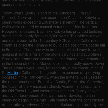
meters towards Devín. In the past, it served as a limestone
quarry (slovakia.travel).
Today, Wait’s Quarry is part of the Sandberg – Pajštún
Geopark. There are historic quarries on Devínska Kobyla, with
quarry walls exceeding 200 meters in length. The vertical
walls were created by manual extraction of blocks of porous
Neogene limestone. Devínska Kobyla has provided building
stone continuously for over 2,000 years. The oldest known
use dates back to the 1st century BCE, when a Celtic ruler
commissioned the Romans to build a palace on the castle hill
in Bratislava. The stone was both durable and easy to work,
making it suitable for simple stone carvings and sculptures.
Sandy limestones and calcareous sandstones were quarried
in the Líščia stráň and Merice locations, directly above Devín.
These stones were used, for example, in the construction of
St.
Martin
‚s Cathedral. The greatest expansion of quarrying
occurred in the 15th century, when the material was used for
the reconstruction of Bratislava Castle, St. Martin’s Cathedral,
the tower of the Franciscan Church, Academia Istropolitana,
the Old Town Hall, and various townhouses. Quarrying was
mostly surface-based. A new period of development in
quarrying began in the mid-19th century with the construction
of the railway between Vienna and Budapest, particularly the