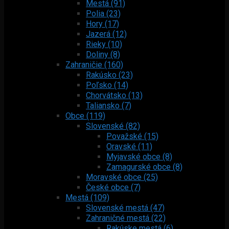
Mestá (91)
Polia (23)
Hory (17)
Jazerá (12)
Rieky (10)
Doliny (8)
Zahraničie (160)
Rakúsko (23)
Poľsko (14)
Chorvátsko (13)
Taliansko (7)
Obce (119)
Slovenské (82)
Považské (15)
Oravské (11)
Myjavské obce (8)
Zamagurské obce (8)
Moravské obce (25)
České obce (7)
Mestá (109)
Slovenské mestá (47)
Zahraničné mestá (22)
Rakúske mestá (6)