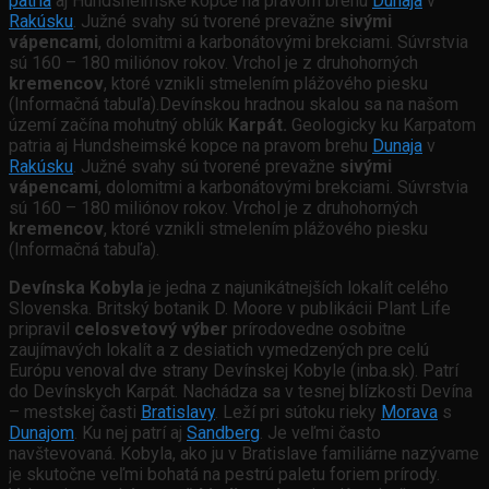
patria
aj Hundsheimské kopce na pravom brehu
Dunaja
v
Rakúsku
. Južné svahy sú tvorené prevažne
sivými
vápencami
, dolomitmi a karbonátovými brekciami. Súvrstvia
sú 160 – 180 miliónov rokov. Vrchol je z druhohorných
kremencov
, ktoré vznikli stmelením plážového piesku
(Informačná tabuľa).Devínskou hradnou skalou sa na našom
území začína mohutný oblúk
Karpát.
Geologicky ku Karpatom
patria aj Hundsheimské kopce na pravom brehu
Dunaja
v
Rakúsku
. Južné svahy sú tvorené prevažne
sivými
vápencami
, dolomitmi a karbonátovými brekciami. Súvrstvia
sú 160 – 180 miliónov rokov. Vrchol je z druhohorných
kremencov
, ktoré vznikli stmelením plážového piesku
(Informačná tabuľa).
Devínska Kobyla
je jedna z najunikátnejších lokalít celého
Slovenska. Britský botanik D. Moore v publikácii Plant Life
pripravil
celosvetový výber
prírodovedne osobitne
zaujímavých lokalít a z desiatich vymedzených pre celú
Európu venoval dve strany Devínskej Kobyle (inba.sk). Patrí
do Devínskych Karpát. Nachádza sa v tesnej blízkosti Devína
– mestskej časti
Bratislavy
. Leží pri sútoku rieky
Morava
s
Dunajom
. Ku nej patrí aj
Sandberg
. Je veľmi často
navštevovaná. Kobyla, ako ju v Bratislave familiárne nazývame
je skutočne veľmi bohatá na pestrú paletu foriem prírody.