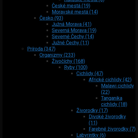
České mestá (19)
Moravské mestá (14)
Česko (93)
Južná Morava (41)
Severná Morava (19)
Severné Čechy (14)
Južné Čechy (11)
Príroda (347)
Organizmy (233)
Živočíchy (168)
Ryby (100)
Cichlidy (47)
Africké cichlidy (42)
Malawi cichlidy
(22)
Tanganika
cichlidy (18)
Živorodky (17)
Divoké živorodky
(11)
Farebné živorodky (7)
Labyrintky (6)