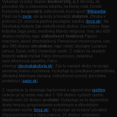
Vykazuje vysoký stupeň
biodiverzity,
aj z dôvodu, že
pôvodne šlo o zalesnenú lokalitu, na ktorej však človek
historicky
hospodáril
, odlesňoval, kosil apod (
Wikipedia
).
Pásli sa tu
ovce
, ale aj kozy a hovädzí
dobytok
. Zhruba v
polovici 20. storočia pastva postupne zanikla (
broz.sk
). Na
Devínskej Kobyle žije niekoľkotisíc druhov živočíchov. Napr.
kobylka
Saga pedo,
modlivka
Mantis religiosa.
Viac ako 600
druhov motýľov, napr.
vidlochvost feniklový
Papilio
machaon,
jasoň chochlačkový
Parnassius mnemosyne,
viac
ako 380 druhov
chrobákov
, napr. roháč obyčajný
Lucanus
cervus,
fúzač veľký
Cerambyx cerdo.
Z vtákov na skalách
hniezdi
sokol
myšiar
Falco tinnunculus,
zalietava
sem
Monticola saxatilis, Falco
cherrug
(
devinskakobyla.sk
). Žijú tu viaceré druhy na svojej
severnej hranici rozšírenia. Vyskytuje tu zriedkavá pamodlivka
dlhokrká
Mantispa styriaca,
vidlochvost ovocný
Iphiclides
podalirius
(
sazp.sk
).
Z vegetácie tu dominujú teplomilné a vápnomilné
rastliny
,
celkom je tu rastie viac ako 1 100 druhov vyšších rastlín.
Medzi nimi 26 druhov
orchideí
. Vyskytujú sa tu teplomilné
druhy hmyzu, prispôsobené extrémnym a dlhodobým
obdobiam sucha (
broz.sk
). Vyskytuje sa tu kavyľ pôvabný
Stipa pulcherrina
a
Stipa joannis,
26 druhov vstavačov