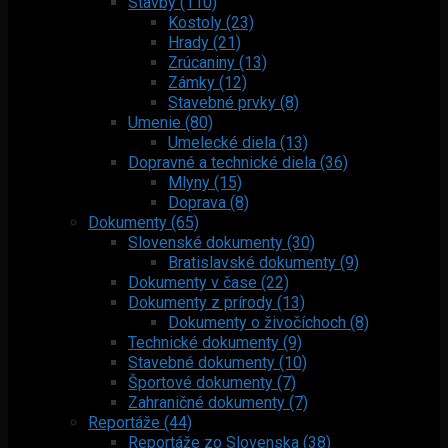
Stavby (110)
Kostoly (23)
Hrady (21)
Zrúcaniny (13)
Zámky (12)
Stavebné prvky (8)
Umenie (80)
Umelecké diela (13)
Dopravné a technické diela (36)
Mlyny (15)
Doprava (8)
Dokumenty (65)
Slovenské dokumenty (30)
Bratislavské dokumenty (9)
Dokumenty v čase (22)
Dokumenty z prírody (13)
Dokumenty o živočíchoch (8)
Technické dokumenty (9)
Stavebné dokumenty (10)
Športové dokumenty (7)
Zahraničné dokumenty (7)
Reportáže (44)
Reportáže zo Slovenska (38)