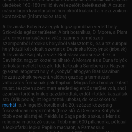
üledékek 160-180 millió évvel ezelőtt keletkeztek. A csúcs
másodlagos kvarctartalmú homokból kialakult a mezozoikum
korszakban (Információs tábla).
A Devínska Kobyla az egyik legszigorúbban védett hely
Szlovákia egész területén. A brit botanikus, D. Moore, a Plant
Life című munkájában a világ számos természeti
szempontból érdekes helyéből választott ki, és a tíz európai
hely közül két oldalt szentelt a Devínska Kobylynak (inba.sk).
A Devínske Karpaty része. Bratislava városrészéhez, a
Devínhöz, nagyon közel található. A Morava és a Duna folyók
torkolata mellett fekszik. Ide tartozik a Sandberg is. Nagyon
gyakran látogatott hely. A „Kobyla“, ahogyan Bratislavában
hozzászoktak nevezni, valóban gazdag a természet
változatos formáinak palettájában. Magas fokú biodiverzitást
mutat, részben azért, mert eredetileg erdős terület volt, ahol
azonban történelmileg gazdálkodtak, erdőt irtottak, kaszáltak
stb. (Wikipedia). Itt legeltettek juhokat, de kecskéket és
marhát
is. A legelők körülbelül a 20. század közepéig
fokozatosan megszűntek (broz.sk). A Devínska Kobylyon
több ezer állatfaj él. Például a Saga pedo sáska, a Mantis
religiosa imádkozó sáska. Több mint 600 pillangófaj, például
a lepkefarkú lepke Papilio machaon, a Parnassius