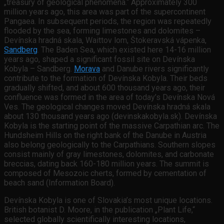
„treasury of geological phenomena.“ Approximately 300
million years ago, this area was part of the supercontinent
Pangaea. In subsequent periods, the region was repeatedly
flooded by the sea, forming limestones and dolomites –
Devínska hradná skala, Waittov lom, Štokeravská vápenka,
Sandberg
. The Baden Sea, which existed here 14-16 million
years ago, shaped a significant fossil site on Devínska
Kobyla – Sandberg.
Morava
and Danube rivers significantly
contribute to the formation of Devínska Kobyla. Their beds
gradually shifted, and about 600 thousand years ago, their
confluence was formed in the area of today’s Devínska Nová
Ves. The geological changes moved Devínska hradná skala
about 130 thousand years ago (devinskakobyla.sk). Devínska
Kobyla is the starting point of the massive Carpathian arc. The
Hundsheim Hills on the right bank of the Danube in Austria
also belong geologically to the Carpathians. Southern slopes
consist mainly of gray limestones, dolomites, and carbonate
breccias, dating back 160-180 million years. The summit is
composed of Mesozoic cherts, formed by cementation of
beach sand (Information Board).
Devínska Kobyla is one of Slovakia’s most unique locations.
British botanist D. Moore, in the publication „Plant Life,“
selected globally scientifically interesting locations,