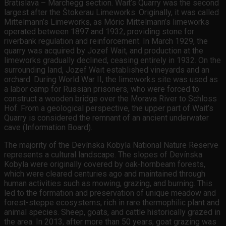
Bratislava – Marchegg section. Wait’s Quarry was the second
largest after the Štokerau Limeworks. Originally, it was called
Mittelmann’s Limeworks, as Móric Mittelmann’s limeworks
operated between 1897 and 1932, providing stone for
riverbank regulation and reinforcement. In March 1929, the
quarry was acquired by Jozef Wait, and production at the
limeworks gradually declined, ceasing entirely in 1932. On the
surrounding land, Jozef Wait established vineyards and an
orchard. During World War II, the limeworks site was used as
a labor camp for Russian prisoners, who were forced to
construct a wooden bridge over the Morava River to Schloss
Hof. From a geological perspective, the upper part of Wait’s
Quarry is considered the remnant of an ancient underwater
cave (Information Board).
The majority of the Devínska Kobyla National Nature Reserve
represents a cultural landscape. The slopes of Devínska
Kobyla were originally covered by oak-hornbeam forests,
which were cleared centuries ago and maintained through
human activities such as mowing, grazing, and burning. This
led to the formation and preservation of unique meadow and
forest-steppe ecosystems, rich in rare thermophilic plant and
animal species. Sheep, goats, and cattle historically grazed in
the area. In 2013, after more than 50 years, goat grazing was