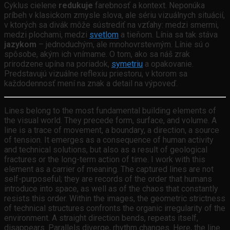
Cyklus cielene
redukuje
farebnosť a kontext. Neponúka
príbeh v klasickom zmysle slova, ale sériu vizuálnych situácií,
v ktorých sa divák môže sústrediť na vzťahy: medzi smermi,
medzi plochami, medzi
svetlom
a tieňom. Línia sa tak stáva
jazykom
– jednoduchým, ale mnohovrstevným. Línie sú o
spôsobe, akým ich vnímame. O tom, ako sa náš zrak
prirodzene upína na poriadok,
symetriu
a opakovanie.
Predstavujú vizuálne reflexiu priestoru, v ktorom sa
každodennosť mení na znak a detail na výpoveď.
Lines belong to the most fundamental building elements of
the visual world. They precede form, surface, and volume. A
line is a trace of movement, a boundary, a direction, a source
of tension. It emerges as a consequence of human activity
and technical solutions, but also as a result of geological
fractures or the long-term action of time. I work with this
element as a carrier of meaning. The captured lines are not
self-purposeful; they are records of the order that humans
introduce into space, as well as of the chaos that constantly
resists this order. Within the images, the geometric strictness
of technical structures confronts the organic irregularity of the
environment. A straight direction bends, repeats itself,
disappears. Parallels diverge, rhythm changes. Here, the line