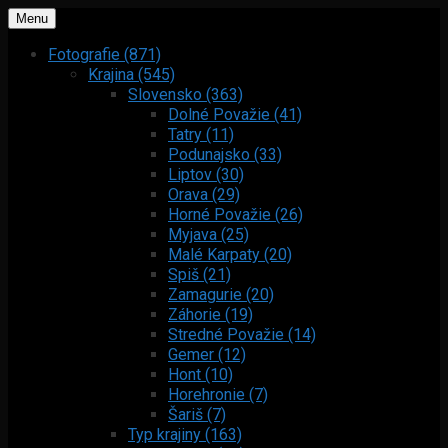
Menu
Fotografie (871)
Krajina (545)
Slovensko (363)
Dolné Považie (41)
Tatry (11)
Podunajsko (33)
Liptov (30)
Orava (29)
Horné Považie (26)
Myjava (25)
Malé Karpaty (20)
Spiš (21)
Zamagurie (20)
Záhorie (19)
Stredné Považie (14)
Gemer (12)
Hont (10)
Horehronie (7)
Šariš (7)
Typ krajiny (163)