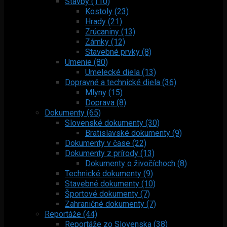
Stavby (110)
Kostoly (23)
Hrady (21)
Zrúcaniny (13)
Zámky (12)
Stavebné prvky (8)
Umenie (80)
Umelecké diela (13)
Dopravné a technické diela (36)
Mlyny (15)
Doprava (8)
Dokumenty (65)
Slovenské dokumenty (30)
Bratislavské dokumenty (9)
Dokumenty v čase (22)
Dokumenty z prírody (13)
Dokumenty o živočíchoch (8)
Technické dokumenty (9)
Stavebné dokumenty (10)
Športové dokumenty (7)
Zahraničné dokumenty (7)
Reportáže (44)
Reportáže zo Slovenska (38)