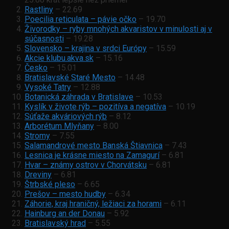
Rastliny
– 22.69
Poecilia reticulata – pávie očko
– 19.70
Živorodky – ryby mnohých akvaristov v minulosti aj v
súčasnosti
– 19.28
Slovensko – krajina v srdci Európy
– 15.59
Akcie klubu.akva.sk
– 15.16
Česko
– 15.01
Bratislavské Staré Mesto
– 14.48
Vysoké Tatry
– 12.88
Botanická záhrada v Bratislave
– 10.53
Kyslík v živote rýb – pozitíva a negatíva
– 10.19
Súťaže akváriových rýb
– 8.12
Arborétum Mlyňany
– 8.00
Stromy
– 7.55
Salamandrové mesto Banská Štiavnica
– 7.43
Lesnica je krásne miesto na Zamagurí
– 6.81
Hvar – známy ostrov v Chorvátsku
– 6.81
Dreviny
– 6.81
Štrbské pleso
– 6.65
Prešov – mesto hudby
– 6.34
Záhorie, kraj hraničný, ležiaci za horami
– 6.11
Hainburg an der Donau
– 5.92
Bratislavský hrad
– 5.55