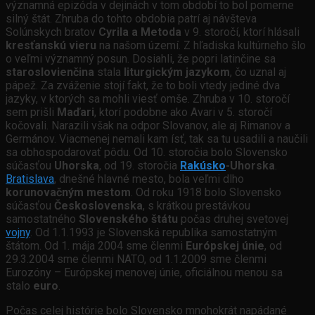
významná epizóda v dejinách v tom období to bol pomerne
silný štát. Zhruba do tohto obdobia patrí aj návšteva
Solúnskych bratov
Cyrila a Metoda
v 9. storočí, ktorí hlásali
kresťanskú vieru
na našom území. Z hľadiska kultúrneho šlo
o veľmi významný posun. Dosiahli, že popri latinčine sa
staroslovienčina
stala
liturgickým jazykom
, čo uznal aj
pápež. Za zváženie stojí fakt, že to boli vtedy jediné dva
jazyky, v ktorých sa mohli viesť omše. Zhruba v 10. storočí
sem prišli
Maďari
, ktorí podobne ako Avari v 5. storočí
kočovali. Narazili však na odpor Slovanov, ale aj Rimanov a
Germánov. Viacmenej nemali kam ísť, tak sa tu usadili a naučili
sa obhospodarovať pôdu. Od 10. storočia bolo Slovensko
súčasťou
Uhorska
, od 19. storočia
Rakúsko
-Uhorska
.
Bratislava
, dnešné hlavné mesto, bola veľmi dlho
korunovačným mestom
. Od roku 1918 bolo Slovensko
súčasťou
Československa
, s krátkou prestávkou
samostatného
Slovenského štátu
počas druhej svetovej
vojny
. Od 1.1.1993 je Slovenská republika samostatným
štátom. Od 1. mája 2004 sme členmi
Európskej únie
, od
29.3.2004 sme členmi NATO, od 1.1.2009 sme členmi
Eurozóny – Európskej menovej únie, oficiálnou menou sa
stalo
euro
.
Počas celej histórie bolo Slovensko mnohokrát napádané