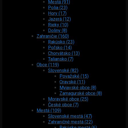
Mestá (91)
Polia (23)
Hory (17)
Jazerá (12)
Rieky (10)
Doliny (8)
Zahraničie (160)
Rakúsko (23)
Poľsko (14)
Chorvátsko (13)
Taliansko (7)
Obce (119)
Slovenské (82)
Považské (15)
Oravské (11)
Myjavské obce (8)
Zamagurské obce (8)
Moravské obce (25)
České obce (7)
Mestá (109)
Slovenské mestá (47)
Zahraničné mestá (22)
Rakúske mestá (6)