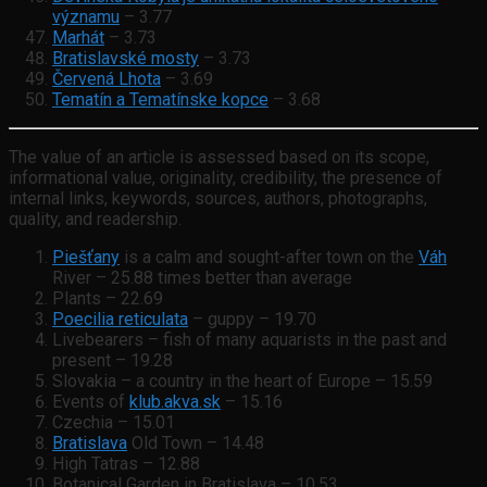
významu
– 3.77
Marhát
– 3.73
Bratislavské mosty
– 3.73
Červená Lhota
– 3.69
Tematín a Tematínske kopce
– 3.68
The value of an article is assessed based on its scope,
informational value, originality, credibility, the presence of
internal links, keywords, sources, authors, photographs,
quality, and readership.
Piešťany
is a calm and sought-after town on the
Váh
River – 25.88 times better than average
Plants – 22.69
Poecilia reticulata
– guppy – 19.70
Livebearers – fish of many aquarists in the past and
present – 19.28
Slovakia – a country in the heart of Europe – 15.59
Events of
klub.akva.sk
– 15.16
Czechia – 15.01
Bratislava
Old Town – 14.48
High Tatras – 12.88
Botanical Garden in Bratislava – 10.53