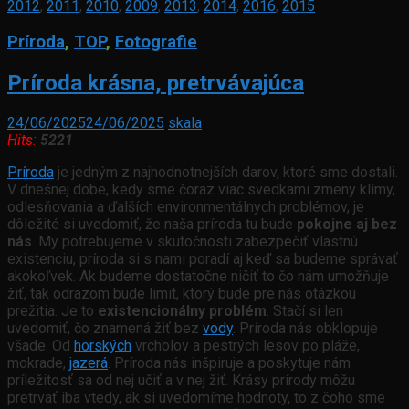
2012
,
2011
,
2010
,
2009
,
2013
,
2014
,
2016
,
2015
Príroda
,
TOP
,
Fotografie
Príroda krásna, pretrvávajúca
24/06/2025
24/06/2025
skala
Hits:
5221
Príroda
je jedným z najhodnotnejších darov, ktoré sme dostali.
V dnešnej dobe, kedy sme čoraz viac svedkami zmeny klímy,
odlesňovania a ďalších environmentálnych problémov, je
dôležité si uvedomiť, že naša príroda tu bude
pokojne aj bez
nás
. My potrebujeme v skutočnosti zabezpečiť vlastnú
existenciu, príroda si s nami poradí aj keď sa budeme správať
akokoľvek. Ak budeme dostatočne ničiť to čo nám umožňuje
žiť, tak odrazom bude limit, ktorý bude pre nás otázkou
prežitia. Je to
existencionálny problém
. Stačí si len
uvedomiť, čo znamená žiť bez
vody
. Príroda nás obklopuje
všade. Od
horských
vrcholov a pestrých lesov po pláže,
mokrade,
jazerá
. Príroda nás inšpiruje a poskytuje nám
príležitosť sa od nej učiť a v nej žiť. Krásy prírody môžu
pretrvať iba vtedy, ak si uvedomíme hodnoty, to z čoho sme