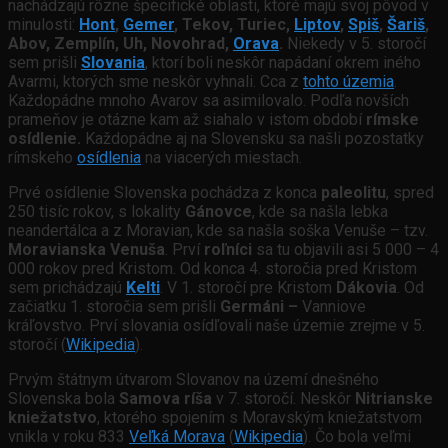
nachádzajú rôzne špecifické oblasti, ktoré majú svoj pôvod v
minulosti:
Hont
,
Gemer
, Tekov, Turiec,
Liptov
,
Spiš
,
Šariš
,
Abov, Zemplín, Uh, Novohrad,
Orava
.
Niekedy v 5. storočí
sem prišli
Slovania
, ktorí boli neskôr napádaní okrem iného
Avarmi, ktorých sme neskôr vyhnali. Cca z
toh
to územia
.
Každopádne mnoho Avarov sa asimilovalo. Podľa novších
prameňov je otázne kam až siahalo v istom období
rímske
osídlenie.
Každopádne aj na Slovensku sa našli pozostatky
rímskeho
osídlenia
na viacerých miestach.
Prvé osídlenie Slovenska pochádza z konca
paleolitu
, spred
250 tisíc rokov, s lokality
Gánovce
, kde sa našla lebka
neandertálca a z Moravian, kde sa našla soška Venuše – tzv.
Moravianska Venuša
. Prví
roľníci
sa tu objavili asi 5 000 – 4
000 rokov pred Kristom. Od konca 4. storočia pred Kristom
sem prichádzajú
Kelti
. V 1. storočí pre Kristom
Dákovia
. Od
začiatku 1. storočia sem prišli
Germáni –
Vanniove
kráľovstvo. Prví slovania osídľovali naše územie zrejme v 5.
storočí (
Wikipedia
).
Prvým štátnym útvarom Slovanov na území dnešného
Slovenska bola
Samova ríša
v 7. storočí. Neskôr
Nitrianske
kniežatstvo
, ktorého spojením s Moravským kniežatstvom
vnikla v roku 833
Veľká Morava
(
Wikipedia
). Čo bola veľmi