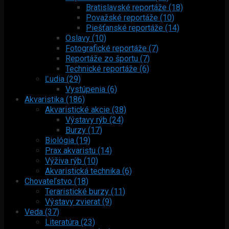
Bratislavské reportáže (18)
Považské reportáže (10)
Piešťanské reportáže (14)
Oslavy (10)
Fotografické reportáže (7)
Reportáže zo športu (7)
Technické reportáže (6)
Ľudia (29)
Vystúpenia (6)
Akvaristika (186)
Akvaristické akcie (38)
Výstavy rýb (24)
Burzy (17)
Biológia (19)
Prax akvaristu (14)
Výživa rýb (10)
Akvaristická technika (6)
Chovateľstvo (18)
Teraristické burzy (11)
Výstavy zvierat (9)
Veda (37)
Literatúra (23)