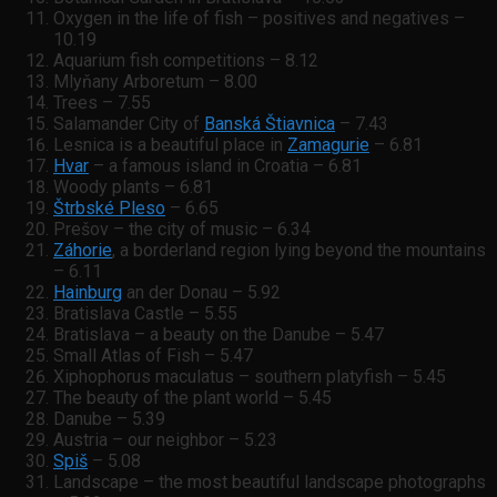
Oxygen in the life of fish – positives and negatives –
10.19
Aquarium fish competitions – 8.12
Mlyňany Arboretum – 8.00
Trees – 7.55
Salamander City of
Banská Štiavnica
– 7.43
Lesnica is a beautiful place in
Zamagurie
– 6.81
Hvar
– a famous island in Croatia – 6.81
Woody plants – 6.81
Štrbské Pleso
– 6.65
Prešov – the city of music – 6.34
Záhorie
, a borderland region lying beyond the mountains
– 6.11
Hainburg
an der Donau – 5.92
Bratislava Castle – 5.55
Bratislava – a beauty on the Danube – 5.47
Small Atlas of Fish – 5.47
Xiphophorus maculatus – southern platyfish – 5.45
The beauty of the plant world – 5.45
Danube – 5.39
Austria – our neighbor – 5.23
Spiš
– 5.08
Landscape – the most beautiful landscape photographs