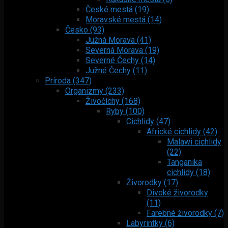
České mestá (19)
Moravské mestá (14)
Česko (93)
Južná Morava (41)
Severná Morava (19)
Severné Čechy (14)
Južné Čechy (11)
Príroda (347)
Organizmy (233)
Živočíchy (168)
Ryby (100)
Cichlidy (47)
Africké cichlidy (42)
Malawi cichlidy
(22)
Tanganika
cichlidy (18)
Živorodky (17)
Divoké živorodky
(11)
Farebné živorodky (7)
Labyrintky (6)