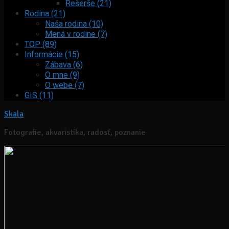
Rešerše (21)
Rodina (21)
Naša rodina (10)
Mená v rodine (7)
TOP (89)
Informácie (15)
Zábava (6)
O mne (9)
O webe (7)
GIS (11)
Skala
Fotografie, akvaristika, radosť, poznanie