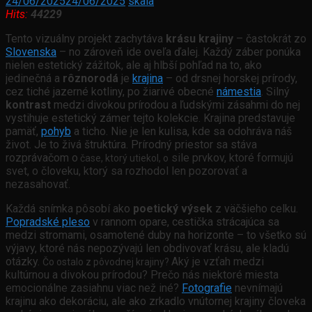
24/06/2025
24/06/2025
skala
Hits:
44229
Tento vizuálny projekt zachytáva
krásu krajiny
– častokrát zo
Slovenska
– no zároveň ide oveľa ďalej. Každý záber ponúka
nielen estetický zážitok, ale aj hlbší pohľad na to, ako
jedinečná a
rôznorodá
je
krajina
– od drsnej horskej prírody,
cez tiché jazerné kotliny, po žiarivé obecné
námestia
. Silný
kontrast
medzi divokou prírodou a ľudskými zásahmi do nej
vystihuje estetický zámer tejto kolekcie. Krajina predstavuje
pamäť,
pohyb
a ticho. Nie je len kulisa, kde sa odohráva náš
život. Je to živá štruktúra. Prírodný priestor sa stáva
rozprávačom o
sile prvkov, ktoré formujú
čase, ktorý utiekol, o
svet, o
človeku, ktorý sa rozhodol len pozorovať a
nezasahovať.
Každá snímka pôsobí ako
poetický výsek
z väčšieho celku.
Popradské pleso
v rannom opare, cestička strácajúca sa
medzi stromami, osamotené duby na horizonte – to všetko sú
výjavy, ktoré nás nepozývajú len obdivovať krásu, ale kladú
otázky.
Aký je vzťah medzi
Čo ostalo z pôvodnej krajiny?
kultúrnou a divokou prírodou?
Prečo nás niektoré miesta
emocionálne zasiahnu viac než iné?
Fotografie
nevnímajú
krajinu ako dekoráciu, ale ako zrkadlo vnútornej krajiny človeka