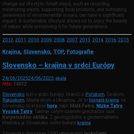
change our lifestyle. Small steps, such as recycling,
minimizing waste, supporting local products, and cultivating
awareness of environmental issues, can have a significant
impact. A sustainable lifestyle allows us to enjoy the beauty
of nature while preserving it for future generations.
2012
,
2011
,
2010
,
2009
,
2008
,
2007
,
2013
,
2014
,
2016
,
2015
Krajina
,
Slovensko
,
TOP
,
Fotografie
Slovensko – krajina v srdci Európy
24/06/2025
24/06/2025
skala
Hits:
14012
Slovensko
leží v srdci Európy. Hraničí s
Poľskom
, Českom,
Rakúskom
, Maďarskom a Ukrajinou. Je to
hornatá krajina
, na
Slovensku sú krásne
hory
, napr.
Malá Fatra,
Nízke Tatry
,
Vysoké Tatry
. Takmer celým územím prechádza časť
Karpatského oblúka
. Z geologického a geotermálneho
hľadiska je Slovensko veľmi bohatá
krajina
.
Slovensko disponuje 1200 objavenými
jaskyňami
,