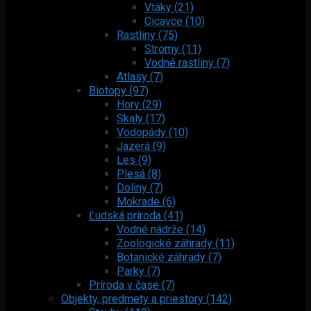
Vtáky (21)
Cicavce (10)
Rastliny (75)
Stromy (11)
Vodné rastliny (7)
Atlasy (7)
Biotopy (97)
Hory (29)
Skaly (17)
Vodopády (10)
Jazerá (9)
Les (9)
Plesá (8)
Doliny (7)
Mokrade (6)
Ľudská príroda (41)
Vodné nádrže (14)
Zoologické záhrady (11)
Botanické záhrady (7)
Parky (7)
Príroda v čase (7)
Objekty, predmety a priestory (142)