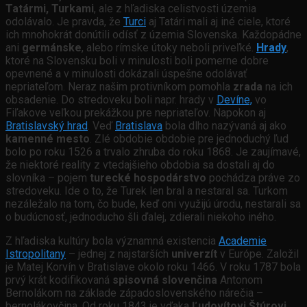
Tatármi, Turkami
, ale z hľadiska celistvosti územia
odolávalo. Je pravda, že
Turci
aj Tatári mali aj iné ciele, ktoré
ich mnohokrát donútili odísť z územia Slovenska. Každopádne
ani
germánske
, alebo rímske útoky neboli priveľké.
Hrady
,
ktoré na Slovensku boli v minulosti boli pomerne dobre
opevnené a v minulosti dokázali úspešne odolávať
nepriateľom. Neraz našim protivníkom pomohla
zrada
na ich
obsadenie. Do stredoveku boli napr. hrady v
Devíne,
vo
Fiľakove veľkou prekážkou pre nepriateľov. Napokon aj
Bratislavský hrad
. Veď
Bratislava
bola dlho nazývaná aj ako
kamenné mesto
. Zlé obdobie obdobie pre jednoduchý ľud
bolo po roku 1526 a trvalo zhruba do roku 1868. Je zaujímavé,
že niektoré reality z vtedajšieho obdobia sa dostali aj do
slovníka – pojem
turecké hospodárstvo
pochádza práve zo
stredoveku. Ide o to, že Turek len bral a nestaral sa. Turkom
nezáležalo na tom, čo bude, keď oni využijú úrodu, nestarali sa
o budúcnosť, jednoducho šli ďalej, zdierali niekoho iného.
Z hľadiska kultúry bola významná existencia
Academie
Istropolitany
– jednej z najstarších
univerzít
v Európe. Založil
je Matej Korvín v Bratislave okolo roku 1466. V roku 1787 bola
prvý krát kodifikovaná
spisovná slovenčina
Antonom
Bernolákom na základe západoslovenského nárečia –
bernolákovčina. Od roku 1843 je vďaka
Ľudovítovi Štúrovi