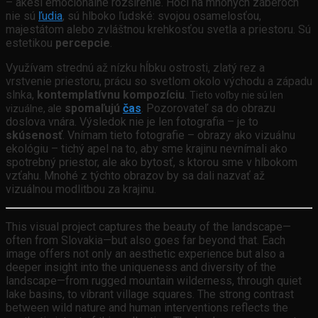
– akési emocionálne rozšírenie. Hoci na mnohých záberoch
nie sú
ľudia
, sú hlboko ľudské: svojou osamelosťou,
majestátom alebo zvláštnou krehkosťou svetla a priestoru. Sú
estetikou
percepcie
.
Využívam
strednú až nízku hĺbku ostrosti
,
zlatý rez a
vrstvenie priestoru
,
prácu so svetlom okolo východu a západu
slnka
,
kontemplatívnu kompozíciu
.
Tieto voľby nie sú len
e
spomaľujú
čas
. Pozorovateľ sa do obrazu
vizuálne, al
doslova vnára. Výsledok nie je len fotografia – je to
skúsenosť
. Vnímam tieto fotografie – obrazy ako vizuálnu
ekológiu – tichý apel na to, aby sme krajinu nevnímali ako
spotrebný priestor, ale ako bytosť, s ktorou sme v hlbokom
vzťahu. Mnohé z týchto obrazov by sa dali nazvať až
vizuálnou modlitbou za krajinu.
This visual project captures the beauty of the landscape—
often from Slovakia—but also goes far beyond that. Each
image offers not only an aesthetic experience but also a
deeper insight into the uniqueness and diversity of the
landscape—from rugged mountain wilderness, through quiet
lake basins, to vibrant village squares. The strong contrast
between wild nature and human interventions reflects the