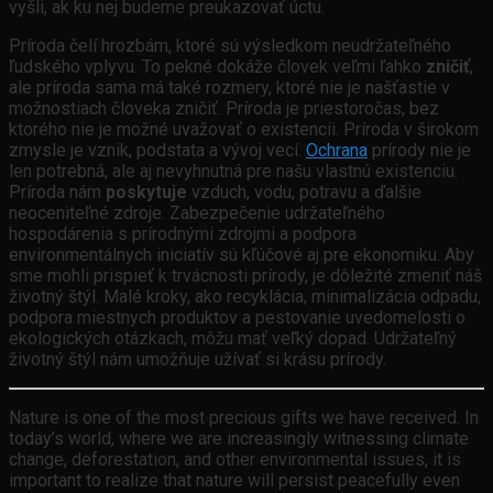
vyšli, ak ku nej budeme preukazovať úctu.
Príroda čelí hrozbám, ktoré sú výsledkom neudržateľného
ľudského vplyvu. To pekné dokáže človek veľmi ľahko
zničiť
,
ale príroda sama má také rozmery, ktoré nie je našťastie v
možnostiach človeka zničiť. Príroda je priestoročas, bez
ktorého nie je možné uvažovať o existencii. Príroda v širokom
zmysle je vznik, podstata a vývoj vecí.
Ochrana
prírody nie je
len potrebná, ale aj nevyhnutná pre našu vlastnú existenciu.
Príroda nám
poskytuje
vzduch, vodu, potravu a ďalšie
neoceniteľné zdroje. Zabezpečenie udržateľného
hospodárenia s prírodnými zdrojmi a podpora
environmentálnych iniciatív sú kľúčové aj pre ekonomiku. Aby
sme mohli prispieť k trvácnosti prírody, je dôležité zmeniť náš
životný štýl. Malé kroky, ako recyklácia, minimalizácia odpadu,
podpora miestnych produktov a pestovanie uvedomelosti o
ekologických otázkach, môžu mať veľký dopad. Udržateľný
životný štýl nám umožňuje užívať si krásu prírody.
Nature is one of the most precious gifts we have received. In
today’s world, where we are increasingly witnessing climate
change, deforestation, and other environmental issues, it is
important to realize that nature will persist peacefully even