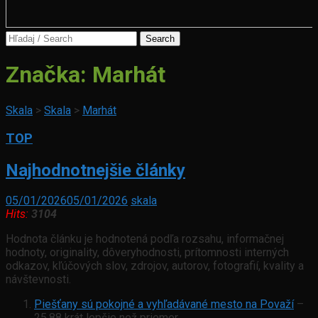
Search
for:
Značka:
Marhát
Skala
>
Skala
>
Marhát
TOP
Najhodnotnejšie články
05/01/2026
05/01/2026
skala
Hits:
3104
Hodnota článku je hodnotená podľa rozsahu, informačnej
hodnoty, originality, dôveryhodnosti, prítomnosti interných
odkazov, kľúčových slov, zdrojov, autorov, fotografií, kvality a
návštevnosti.
Piešťany sú pokojné a vyhľadávané mesto na Považí
–
25.88 krát lepšie než priemer