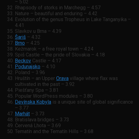
– 5.02
Rhapsody of storks in Marchegg – 4.57
Nature – beautiful and enduring – 4.42
Evolution of the genus Tropheus in Lake Tanganyika –
4.41
Slavkov u Brna – 4.39
Šariš
– 4.32
Brno
– 4.25
Kežmarok – a free royal town – 4.24
Spiš Castle – the pride of Slovakia – 4.18
Beckov
Castle – 4.17
Podunajsko
– 4.10
Poland – 3.96
Hruštín – an Upper
Orava
village where flax was
cultivated in the past – 3.92
Piešťany Spa – 3.81
Popular WordPress modules – 3.80
Devínska Kobyla
is a unique site of global significance
– 3.77
Marhát
– 3.73
Bratislava bridges – 3.73
Červená Lhota – 3.69
Tematín and the Tematín Hills – 3.68