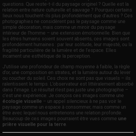
questions. Que reste-t-il du paysage originel ? Quelle est la
relation entre nature culturelle et sauvage ? Pourquoi certains
lieux nous touchent-ils plus profondément que d’autres ? Ces
photographies ne considèrent pas le paysage comme une
simple décoration, mais comme un miroir du paysage
intérieur de l’homme – une extension émotionnelle. Bien que
les êtres humains soient souvent absents, ces images sont
profondément humaines : par leur solitude, leur majesté, ou la
fragilité particulière de la lumière et de l’espace. Elles
incarnent une esthétique de la perception.
J’utilise une profondeur de champ moyenne à faible, la règle
d’or, une composition en strates, et la lumière autour du lever
ou coucher du soleil. Ces choix ne sont pas que visuels – ils
ralentissent le temps. L’observateur est littéralement absorbé
dans l’image. Le résultat n’est pas juste une photographie –
c’est une expérience. Je conçois ces images comme une
écologie visuelle
– un appel silencieux à ne pas voir le
paysage comme un espace à consommer, mais comme un
être avec lequel nous entretenons une relation profonde.
Beaucoup de ces images pourraient être vues comme
une
prière visuelle pour la terre
.