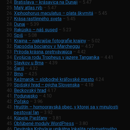
Bratislava – krásavica na Dunaji
– 5.47
Malý atlas rýb
– 5.47
Xiphophorus maculatus – plata škvrnitá
– 5.45
Krása rastlinného sveta
– 5.45
Dunaj
– 5.39
Rakúsko – ná
š sused
– 5.23
Spiš
– 5.08
Krajina – najkrajšie fotografie krajiny
– 5.02
Rapsódia bocianov v Marcheggu
– 4.57
Príroda krásna, pretrvávajúca
– 4.42
Evolúcia rodu Tropheus v jazere Tanganika
– 4.41
Slavkov u Brna
– 4.39
Šariš
– 4.32
Brno
– 4.25
Kežmarok – slobodné kráľovské mesto
4.24
Spišský hrad – pýcha Slovenska
– 4.18
Beckovský hrad
4.17
Podunajsko
– 4.10
Poľsko
– 3.96
Hruštín – hornooravská obec, v ktorej sa v minulosti
pestoval ľan
– 3.92
Kúpele Piešťany
– 3.81
Obľúbené moduly WordPress
– 3.80
Devínska Kobyla je unikátna lokalita celosvetového