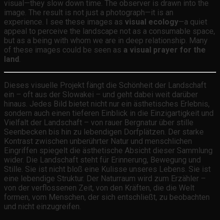
visual—they slow down time. The observer is drawn into the
image. The result is not just a photograph—it is an
experience. I see these images as
visual ecology
—a quiet
appeal to perceive the landscape not as a consumable space,
but as a being with whom we are in deep relationship. Many
of these images could be seen as
a visual prayer for the
land
.
Dieses visuelle Projekt fängt die Schönheit der Landschaft
ein – oft aus der Slowakei – und geht dabei weit darüber
hinaus. Jedes Bild bietet nicht nur ein ästhetisches Erlebnis,
sondern auch einen tieferen Einblick in die Einzigartigkeit und
Vielfalt der Landschaft – von rauer Bergnatur über stille
Seenbecken bis hin zu lebendigen Dorfplätzen. Der starke
Kontrast zwischen unberührter Natur und menschlichen
Eingriffen spiegelt die ästhetische Absicht dieser Sammlung
wider. Die Landschaft steht für Erinnerung, Bewegung und
Stille. Sie ist nicht bloß eine Kulisse unseres Lebens. Sie ist
eine lebendige Struktur. Der Naturraum wird zum Erzähler –
von der verflossenen Zeit, von den Kräften, die die Welt
formen, vom Menschen, der sich entschließt, zu beobachten
und nicht einzugreifen.