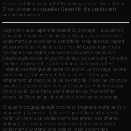
Wesen, mit dem wir in tiefer Beziehung stehen. Viele dieser
Bilder könnten als
visuelles Gebet für die Landschaft
bezeichnet werden.
Ce projet visuel capture la beauté du paysage – souvent en
Slovaquie – mais va bien au-delà. Chaque image offre non
seulement une expérience esthétique, mais aussi un regard
plus profond sur l’unicité et la diversité du paysage – des
montagnes sauvages, aux bassins lacustres silencieux,
jusqu’aux places de village éclatantes. Le contraste fort entre
la nature sauvage et les interventions humaines reflète
l’intention esthétique de cette collection. Le paysage incarne
la mémoire, le mouvement et le silence. Ce n’est pas
simplement un décor où la vie se déroule. C’est une structure
vivante. L’espace naturel devient un conteur – du temps qui
s’est écoulé, de la force des éléments qui façonnent le
monde, de l’humain qui choisit d’observer sans intervenir.
Chaque photographie agit comme un fragment poétique d’un
ensemble plus vaste. Le lac de Poprad dans la brume du
matin, un chemin se perdant entre les arbres, des chênes
solitaires à l’horizon – ces scènes ne nous invitent pas
seulement à contempler la beauté, mais posent des