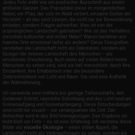
Jedes Foto wirkt wie ein poetischer Ausschnitt aus einem
größeren Ganzen. Das Popradské pleso im morgendlichen
Nebel, ein Pfad, der sich im Wald verliert, einsame Eichen am
Horizont – all das sind Szenen, die nicht nur zur Bewunderung
einladen, sondern Fragen aufwerfen. Was ist von der
ursprünglichen Landschaft geblieben? Wie ist das Verhältnis
zwischen kultureller und wilder Natur? Warum berühren uns
manche Orte emotional tiefer als andere? Diese Fotografien
verstehen die Landschaft nicht als Dekoration, sondern als
Spiegel der inneren Landschaft des Menschen – als
emotionale Erweiterung. Auch wenn auf vielen Bildern keine
Menschen zu sehen sind, sind sie tief menschlich: durch ihre
Einsamkeit, ihre Erhabenheit oder die besondere
Zerbrechlichkeit von Licht und Raum. Sie sind eine Ästhetik
der Wahrnehmung.
Ich verwende eine mittlere bis geringe Tiefenschärfe, den
Goldenen Schnitt, räumliche Schichtung und das Licht rund um
Sonnenaufgang und Sonnenuntergang. Diese Entscheidungen
sind nicht nur visuell – sie verlangsamen die Zeit. Der
Betrachter wird in das Bild hineingezogen. Das Ergebnis ist
nicht bloß ein Foto – es ist eine Erfahrung. Ich verstehe diese
Bilder als
visuelle Ökologie
– einen stillen Appell, die
Landschaft nicht als Verbrauchsraum zu sehen, sondern als