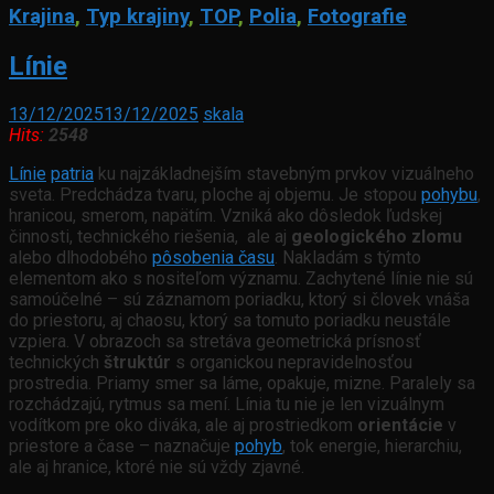
Krajina
,
Typ krajiny
,
TOP
,
Polia
,
Fotografie
Línie
13/12/2025
13/12/2025
skala
Hits:
2548
Línie
patria
ku najzákladnejším stavebným prvkov vizuálneho
sveta. Predchádza tvaru, ploche aj objemu. Je stopou
pohybu
,
hranicou, smerom, napätím. Vzniká ako dôsledok ľudskej
činnosti, technického riešenia, ale aj
geologického zlomu
alebo dlhodobého
pôsobenia času
. Nakladám s týmto
elementom ako s nositeľom významu. Zachytené línie nie sú
samoúčelné – sú záznamom poriadku, ktorý si človek vnáša
do priestoru, aj chaosu, ktorý sa tomuto poriadku neustále
vzpiera. V obrazoch sa stretáva geometrická prísnosť
technických
štruktúr
s organickou nepravidelnosťou
prostredia. Priamy smer sa láme, opakuje, mizne. Paralely sa
rozchádzajú, rytmus sa mení. Línia tu nie je len vizuálnym
vodítkom pre oko diváka, ale aj prostriedkom
orientácie
v
priestore a čase – naznačuje
pohyb
, tok energie, hierarchiu,
ale aj hranice, ktoré nie sú vždy zjavné.