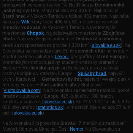
prístupných verejnosti je len 14. Najdlhšou je
Demänovský
jaskynný systém
, ktorý má viac ako 30 km. Najhlbšou je
Starý hrad
v Nízkych Tatrách, s hĺbkou 432 metrov. Najdlhšou
riekou je
Váh
, ktorý tečie 406 km. 80 metrov má najvyšší
Kmeťov vodopád
vo Vysokých Tatrách. Najveternejším
miestom je
Chopok
. Najdaždivejším miestom je
Zbojnícka
chata.
Najrozsiahlejším pohorím je
Ondavská vrchovina,
2
ktorá sa rozprestiera na ploche 1 320 km
(
slovakia.eu.sk
). Na
Slovensku sa nachádza najväčší
drevených oltár
na svete –
Kostol svätého Jakuba v
Levoči
, geografický
stred Európy
v
Kremnických vrchoch, jediný studený artézsky prameň v
Európe –
Herliansky gejzír
pri Košiciach, najrozsiahlejší
hradný komplex v strednej Európe –
Spišský hrad
,
najvyšší
vrch v Karpatoch –
Gerlachovský štít,
najstarší verejný park v
strednej Európe –
Sad Janka Kráľa
v Bratislave
(
visitslovakia.com
). Na Slovensku sa nachádza najväčší počet
hradov
a zámkov v Európe. 425 kaštieľov, 180 hradov,
zámkov a zrúcanín (
slovakia.eu.sk
). Ku 21.5.2011 tu žilo 5 397
036 obyvateľov (
statistics.sk
). V mestách žije viac ako 57 % z
nich (
slovakia.eu.sk
).
Na Slovensku žijú prevažne
Slováci
. Z menšín sú zastúpení
Maďarí, Rómovia, Ukrajinci, Češi,
Nemci
. Na Slovensku sa