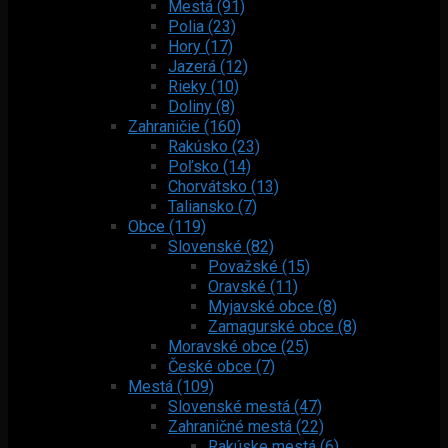
Mestá (91)
Polia (23)
Hory (17)
Jazerá (12)
Rieky (10)
Doliny (8)
Zahraničie (160)
Rakúsko (23)
Poľsko (14)
Chorvátsko (13)
Taliansko (7)
Obce (119)
Slovenské (82)
Považské (15)
Oravské (11)
Myjavské obce (8)
Zamagurské obce (8)
Moravské obce (25)
České obce (7)
Mestá (109)
Slovenské mestá (47)
Zahraničné mestá (22)
Rakúske mestá (6)