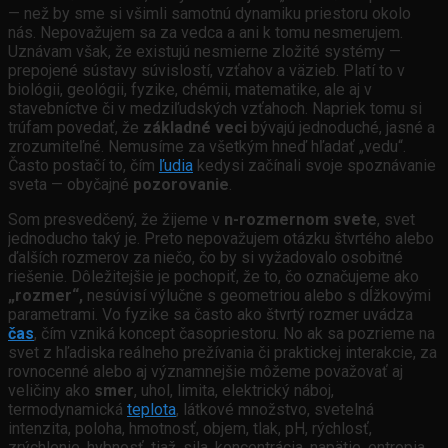
— než by sme si všimli samotnú dynamiku priestoru okolo
nás. Nepovažujem sa za vedca a ani k tomu nesmerujem.
Uznávam však, že existujú nesmierne zložité systémy —
prepojené sústavy súvislostí, vzťahov a väzieb. Platí to v
biológii, geológii, fyzike, chémii, matematike, ale aj v
stavebníctve či v medziľudských vzťahoch. Napriek tomu si
trúfam povedať, že
základné veci
bývajú jednoduché, jasné a
zrozumiteľné. Nemusíme za všetkým hneď hľadať „vedu“.
Často postačí to, čím
ľudia
kedysi začínali svoje spoznávanie
sveta — obyčajné
pozorovanie
.
Som presvedčený, že žijeme v
n-rozmernom svete
, svet
jednoducho taký je. Preto nepovažujem otázku štvrtého alebo
ďalších rozmerov za niečo, čo by si vyžadovalo osobitné
riešenie. Dôležitejšie je pochopiť, že to, čo označujeme ako
„rozmer“,
nesúvisí výlučne s geometriou alebo s dĺžkovými
parametrami. Vo fyzike sa často ako štvrtý rozmer uvádza
čas
, čím vzniká koncept časopriestoru. No ak sa pozrieme na
svet z hľadiska reálneho prežívania či praktickej interakcie, za
rovnocenné alebo aj významnejšie môžeme považovať aj
veličiny ako
smer
, uhol, limita, elektrický náboj,
termodynamická
teplota
, látkové množstvo, svetelná
intenzita, poloha, hmotnosť, objem, tlak, pH, rýchlosť,
zrýchlenie, hybnosť, tiaž, sila, koncentrácia, napätie, entropia,