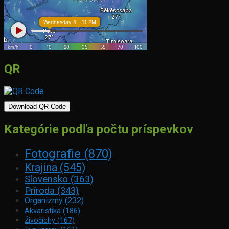
QR
Download QR Code
Kategórie podľa počtu príspevkov
Fotografie
(870)
Krajina
(545)
Slovensko
(363)
Príroda
(343)
Organizmy
(232)
Akvaristika
(186)
Živočíchy
(167)