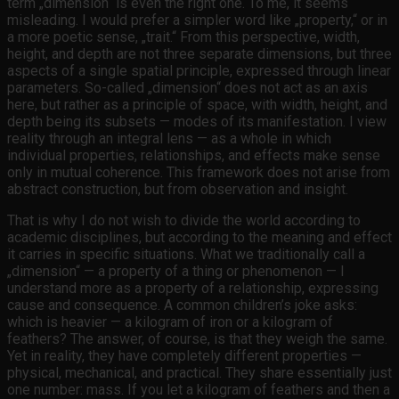
term „dimension“ is even the right one. To me, it seems
misleading. I would prefer a simpler word like „property,“ or in
a more poetic sense, „trait.“ From this perspective, width,
height, and depth are not three separate dimensions, but three
aspects of a single spatial principle, expressed through linear
parameters. So-called „dimension“ does not act as an axis
here, but rather as a principle of space, with width, height, and
depth being its subsets — modes of its manifestation. I view
reality through an integral lens — as a whole in which
individual properties, relationships, and effects make sense
only in mutual coherence. This framework does not arise from
abstract construction, but from observation and insight.
That is why I do not wish to divide the world according to
academic disciplines, but according to the meaning and effect
it carries in specific situations. What we traditionally call a
„dimension“ — a property of a thing or phenomenon — I
understand more as a property of a relationship, expressing
cause and consequence. A common children’s joke asks:
which is heavier — a kilogram of iron or a kilogram of
feathers? The answer, of course, is that they weigh the same.
Yet in reality, they have completely different properties —
physical, mechanical, and practical. They share essentially just
one number: mass. If you let a kilogram of feathers and then a