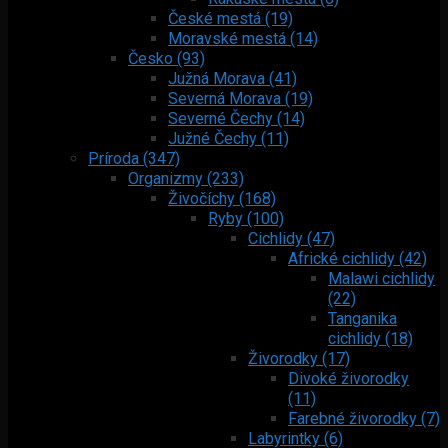
České mestá (19)
Moravské mestá (14)
Česko (93)
Južná Morava (41)
Severná Morava (19)
Severné Čechy (14)
Južné Čechy (11)
Príroda (347)
Organizmy (233)
Živočíchy (168)
Ryby (100)
Cichlidy (47)
Africké cichlidy (42)
Malawi cichlidy
(22)
Tanganika
cichlidy (18)
Živorodky (17)
Divoké živorodky
(11)
Farebné živorodky (7)
Labyrintky (6)