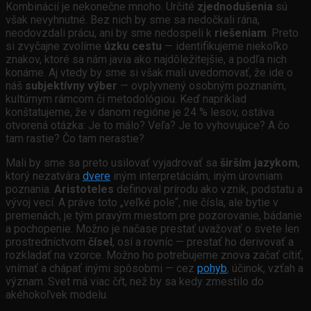
Kombinácií je nekonečne mnoho. Určité
zjednodušenia
sú
však nevyhnutné. Bez nich by sme sa nedočkali rána,
neodovzdali prácu, ani by sme nedospeli k
riešeniam
. Preto
si zvyčajne zvolíme
úzku cestu
— identifikujeme niekoľko
znakov, ktoré sa nám javia ako najdôležitejšie, a podľa nich
konáme. Aj vtedy by sme si však mali uvedomovať, že ide o
náš
subjektívny výber
— ovplyvnený osobným poznaním,
kultúrnym rámcom či metodológiou. Keď napríklad
konštatujeme, že v danom regióne je 24 % lesov, ostáva
otvorená otázka: Je to málo? Veľa? Je to vyhovujúce? A čo
tam rastie? Čo tam nerastie?
Mali by sme sa preto usilovať vyjadrovať sa
širším jazykom
,
ktorý nezatvára
dvere
iným interpretáciám, iným úrovniam
poznania.
Aristoteles
definoval prírodu ako vznik, podstatu a
vývoj vecí. A práve toto „veľké pole“, nie čísla, ale bytie v
premenách, je tým pravým miestom pre pozorovanie, bádanie
a pochopenie. Možno je načase prestať uvažovať o svete len
prostredníctvom
čísel
, osí a rovníc — prestať ho derivovať a
rozkladať na vzorce. Možno ho potrebujeme znova začať cítiť,
vnímať a chápať inými spôsobmi — cez
pohyb
, účinok, vzťah a
význam. Svet má viac čŕt, než by sa kedy zmestilo do
akéhokoľvek modelu.