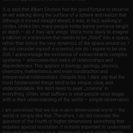
It is said that Albert Einstein had the good fortune to observe
an ant walking along the surface of a sphere and realize that
although it moved straight ahead, it was, in fact, walking in
circles. Unlike him, many people today barely perceive height
or depth — as if they lack wings. We’re more likely to imagine
a cabinet or a television that needs to be „fitted“ into a space,
rather than notice the very dynamics of the space around us. I
do not consider myself a scientist, nor do I aspire to be one.
Still, I acknowledge the existence of extraordinarily complex
systems — interconnected webs of relationships and
dependencies. This applies in biology, geology, physics,
chemistry, mathematics, and even construction and
interpersonal relationships. Despite this, I dare say that the
most fundamental things tend to be simple, clear, and
understandable. We don’t need to seek „science“ in
everything. Often, what suffices is what people once began
with in their understanding of the world — simple observation.
I am convinced that we live in an n-dimensional world — the
world is simply like that. Therefore, I do not consider the
question of the fourth or higher dimensions something that
requires special resolution. It is more important to understand
that what we refer to as a „dimension“ is not strictly tied to