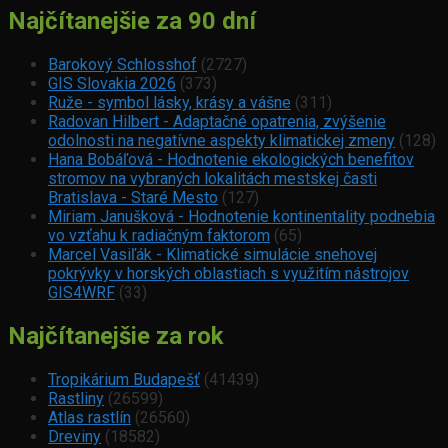
Najčítanejšie za 90 dní
Barokový Schlosshof
(2727)
GIS Slovakia 2026
(373)
Ruže - symbol lásky, krásy a vášne
(311)
Radovan Hilbert - Adaptačné opatrenia, zvýšenie
odolnosti na negatívne aspekty klimatickej zmeny
(128)
Hana Bobáľová - Hodnotenie ekologických benefitov
stromov na vybraných lokalitách mestskej časti
Bratislava - Staré Mesto
(127)
Miriam Janušková - Hodnotenie kontinentality podnebia
vo vzťahu k radiačným faktorom
(65)
Marcel Vasiľák - Klimatické simulácie snehovej
pokrývky v horských oblastiach s využitím nástrojov
GIS4WRF
(33)
Najčítanejšie za rok
Tropikárium Budapešť
(41439)
Rastliny
(26599)
Atlas rastlín
(26560)
Dreviny
(18582)