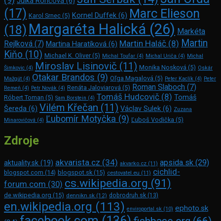
Julka Rončová
(6)
Marc Elie­son
(17)
Kornel Duffek
(6)
Karol Srnec
(5)
Margaréta Halická
(26)
(18)
Markéta
Martin
Martin Haláč
(8)
Rejlková
(7)
Martina Haratíková
(6)
Kiňo
(10)
Michael K. Oliver
(5)
Michal Toufar
(4)
Michal Uriča
(4)
Michal
Miroslav Lisinovič
(11)
Monika Nosková
(5)
Šimkovic
(4)
Oskár
Otakar Brandos
(9)
Oľga Magalová
(5)
Mažgút
(4)
Peter Kaclík
(4)
Peter
Roman Slaboch
(7)
Renáta Jaloviarová
(5)
Remeň
(4)
Petr Novák
(4)
Tomáš Hudcovič
(8)
Tomáš
Róbert Toman
(5)
Sam Bors­tein
(4)
Vilém Křečan
(11)
Šereda
(6)
Václav Sulek
(6)
Zuzana
Ľubomír Motyčka
(9)
Ľuboš Vodička
(5)
Minarovičová
(4)
Zdroje
akvarista.cz
(34)
apsida.sk
(29)
aktuality.sk
(19)
akvarko.cz
(11)
cichlid-
blogspot.com
(14)
blogspot.sk
(15)
cestovatel.eu
(11)
cs.wikipedia.org
(91)
forum.com
(30)
de.wikipedia.org
(15)
dennikn.sk
(12)
dobrodruh.sk
(13)
en.wikipedia.org
(113)
ephoto.sk
enviroportal.sk
(10)
facebook.com
(136)