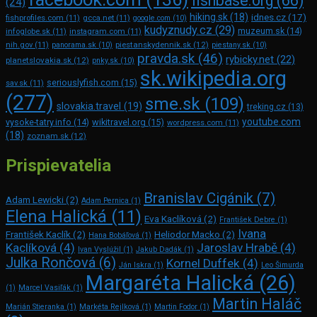
fishbase.org
(66)
(24)
hiking.sk
(18)
idnes.cz
(17)
fishprofiles.com
(11)
gcca.net
(11)
google.com
(10)
kudyznudy.cz
(29)
muzeum.sk
(14)
infoglobe.sk
(11)
instagram.com
(11)
piestanskydennik.sk
(12)
nih.gov
(11)
panorama.sk
(10)
piestany.sk
(10)
pravda.sk
(46)
rybicky.net
(22)
planetslovakia.sk
(12)
pnky.sk
(10)
sk.wikipedia.org
seriouslyfish.com
(15)
sav.sk
(11)
(277)
sme.sk
(109)
slovakia.travel
(19)
treking.cz
(13)
youtube.com
vysoke-tatry.info
(14)
wikitravel.org
(15)
wordpress.com
(11)
(18)
zoznam.sk
(12)
Prispievatelia
Branislav Cigánik
(7)
Adam Lewicki
(2)
Adam Pernica
(1)
Elena Halická
(11)
Eva Kaclíková
(2)
František Debre
(1)
Ivana
František Kaclík
(2)
Heliodor Macko
(2)
Hana Bobáľová
(1)
Kaclíková
(4)
Jaroslav Hrabě
(4)
Ivan Vyslúžil
(1)
Jakub Dadák
(1)
Julka Rončová
(6)
Kornel Duffek
(4)
Ján Iskra
(1)
Leo Šimurda
Margaréta Halická
(26)
(1)
Marcel Vasiľák
(1)
Martin Haláč
Marián Stieranka
(1)
Markéta Rejlková
(1)
Martin Fodor
(1)