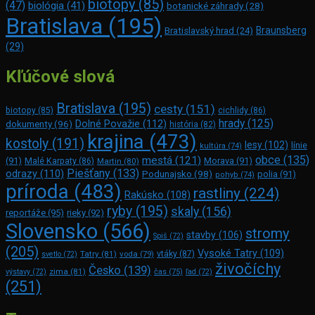
biotopy
(85)
(47)
biológia
(41)
botanické záhrady
(28)
Bratislava
(195)
Braunsberg
Bratislavský hrad
(24)
(29)
Kľúčové slová
Bratislava
(195)
cesty
(151)
biotopy
(85)
cichlidy
(86)
hrady
(125)
Dolné Považie
(112)
dokumenty
(96)
história
(82)
krajina
(473)
kostoly
(191)
lesy
(102)
línie
kultúra
(74)
obce
(135)
mestá
(121)
(91)
Morava
(91)
Malé Karpaty
(86)
Martin
(80)
Piešťany
(133)
odrazy
(110)
Podunajsko
(98)
polia
(91)
pohyb
(74)
príroda
(483)
rastliny
(224)
Rakúsko
(108)
ryby
(195)
skaly
(156)
reportáže
(95)
rieky
(92)
Slovensko
(566)
stromy
stavby
(106)
Spiš
(72)
(205)
Vysoké Tatry
(109)
Tatry
(81)
voda
(79)
vtáky
(87)
svetlo
(72)
živočíchy
Česko
(139)
zima
(81)
výstavy
(72)
čas
(75)
ľad
(72)
(251)