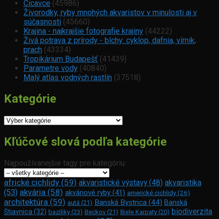
Cicavce
(45986)
Živorodky, ryby mnohých akvaristov v minulosti aj v
súčasnosti
(45660)
Krajina - najkrajšie fotografie krajiny
(44222)
Živá potrava z prírody - blchy: cyklop, dafnia, vírnik,
prach
(43334)
Tropikárium Budapešť
(41439)
Parametre vody
(40840)
Malý atlas vodných rastlín
(37518)
Kategórie
Kategórie
Kľúčové slová podľa kategórie
Najpoužívanejšie tagy pre kategóriu:
africké cichlidy
(59)
akvaristické výstavy
(48)
akvaristika
akvária
(58)
(53)
akváriové ryby
(41)
americké cichlidy
(26)
architektúra
(59)
Banská Bystrica
(44)
Banská
autá
(21)
biodiverzita
Štiavnica
(32)
baziliky
(23)
Beckov
(21)
Biele Karpaty
(20)