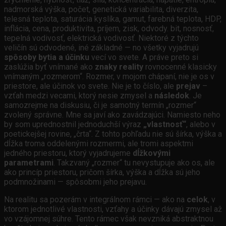
nadmorská výška, počet, genetická variabilita, diverzita,
telesná teplota, saturácia kyslíka, gamut, farebná teplota, HDP,
inflácia, cena, produktivita, príjem, zisk, odvody. bit, nosnosť,
tepelná vodivosť, elektrická vodivosť. Niektoré z týchto
veličín sú odvodené, iné základné — no všetky vyjadrujú
spôsoby bytia a účinku
vecí vo svete. A práve preto si
zaslúžia byť vnímané ako
znaky reality
rovnocenné klasicky
vnímaným „rozmerom“. Rozmer, v mojom chápaní, nie je os v
priestore, ale účinok vo svete. Nie je to číslo, ale
prejav
–
vzťah medzi vecami, ktorý nesie zmysel a
následok
. Je
samozrejme na diskusiu, či je samotný termín „rozmer“
zvolený správne. Mne sa javí ako zavádzajúci. Namiesto neho
by som uprednostnil jednoduchší výraz
„vlastnosť“
, alebo v
poetickejšej rovine, „črta“. Z tohto pohľadu nie sú šírka, výška a
dĺžka troma oddelenými rozmermi, ale tromi aspektmi
jedného priestoru, ktorý vyjadrujeme
dĺžkovými
parametrami
. Takzvaný „rozmer“ tu nevystupuje ako os, ale
ako princíp priestoru, pričom šírka, výška a dĺžka sú jeho
podmnožinami — spôsobmi jeho prejavu.
Na realitu sa pozerám v integrálnom rámci — ako na
celok
, v
ktorom jednotlivé vlastnosti, vzťahy a účinky dávajú zmysel až
vo vzájomnej súhre. Tento rámec však nevzniká abstraktnou