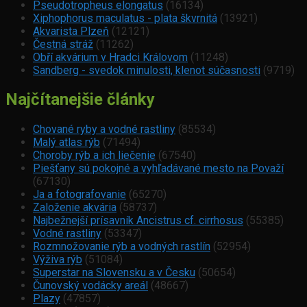
Pseudotropheus elongatus
(16134)
Xiphophorus maculatus - plata škvrnitá
(13921)
Akvarista Plzeň
(12121)
Čestná stráž
(11262)
Obří akvárium v Hradci Královom
(11248)
Sandberg - svedok minulosti, klenot súčasnosti
(9719)
Najčítanejšie články
Chované ryby a vodné rastliny
(85534)
Malý atlas rýb
(71494)
Choroby rýb a ich liečenie
(67540)
Piešťany sú pokojné a vyhľadávané mesto na Považí
(67130)
Ja a fotografovanie
(65270)
Založenie akvária
(58737)
Najbežnejší prísavník Ancistrus cf. cirrhosus
(55385)
Vodné rastliny
(53347)
Rozmnožovanie rýb a vodných rastlín
(52954)
Výživa rýb
(51084)
Superstar na Slovensku a v Česku
(50654)
Čunovský vodácky areál
(48667)
Plazy
(47857)