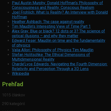
Paul Austin Murphy: Donald Hoffman’s Philosophy of
Consciousness and Reality: Conscious Realism
Joel Frohlich: What Is Reality? An Interview with Donald
Hoffman
Heather Ashbach: The case against reality
Tim Maudlin’s Interesting View of Time Part 1
Alex Gray: Blue or black? 12 dots or 3? The science of
optical illusions – and why they matter
Edward Feser: Maudlin on time and the fundamentality
of physics
Valia Allori: Philosophy of Physics Tim Maudlin
S
tefan Holitschke: The Ethical Dimensions of
Multidimensional Reality
Charde’Lyce Edwards: Navigating the Fourth Dimension:
Relativity and Perception Through a 3D Lens
Wikipedia
Prehľad
1015 článkov
290 kategórií