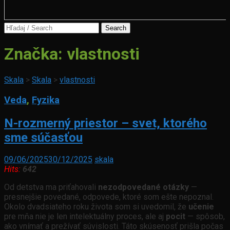
Search
for:
Značka:
vlastnosti
Skala
>
Skala
>
vlastnosti
Veda
,
Fyzika
N-rozmerný priestor – svet, ktorého
sme súčasťou
09/06/2025
30/12/2025
skala
Hits:
642
Od detstva ma priťahovali
nezodpovedané otázky
—
presnejšie povedané, odpovede, ktoré som ešte nepoznal.
Okolo dvadsiateho roku života som si uvedomil, že
učenie
pre mňa nie je len intelektuálny proces, ale aj
pocit
— spôsob,
ako vnímať a prežívať súvislosti. Táto skúsenosť prišla počas