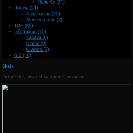
Rešerše (21)
Rodina (21)
Naša rodina (10)
Mená v rodine (7)
TOP (89)
Informácie (15)
Zábava (6)
O mne (9)
O webe (7)
GIS (10)
Skala
Fotografie, akvaristika, radosť, poznanie