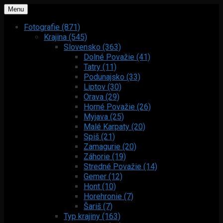
Menu
Fotografie (871)
Krajina (545)
Slovensko (363)
Dolné Považie (41)
Tatry (11)
Podunajsko (33)
Liptov (30)
Orava (29)
Horné Považie (26)
Myjava (25)
Malé Karpaty (20)
Spiš (21)
Zamagurie (20)
Záhorie (19)
Stredné Považie (14)
Gemer (12)
Hont (10)
Horehronie (7)
Šariš (7)
Typ krajiny (163)