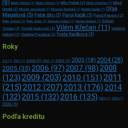
(8)
Milo Pešek
(2)
Miloš
Matej Follrich
(1)
Matej Follrich
(1)
Miloš Chmelko
(1)
Oľga
Gnida
(2)
Miriam Janušková
(1)
Miroslav Konôpka
(1)
Norbert Sabat
(1)
Magalová
(5)
Patrik Bíro
(3)
Pavol Kaclík
(3)
Pavol Papson
(2)
Róbert
Peter Greguš
(1)
Peter Kolár
(1)
Radovan Hilbert
(1)
Roman Slaboch
(1)
Vilém Křečan
(11)
Toman
(2)
Tomáš Hudcovič
(2)
Vladimír
Yveta Kaclíková
(3)
Hebert
(2)
Vladimír Pazdera
(2)
Roky
2004
(28)
2003
(18)
2000
(3)
2002
(3)
212
(1)
1991
(1)
2001
(1)
2008
2006
(97)
2007
(98)
2005
(35)
2009
(203)
2011
2010
(151)
(123)
(215)
2012
(207)
2013
(176)
2014
2016
(135)
(132)
2015
(132)
2023
(1)
2024
(1)
2026
(5)
Podľa kreditu