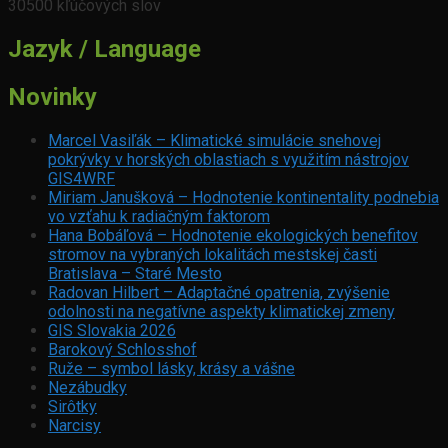
30500 kľúčových slov
Jazyk / Language
Novinky
Marcel Vasiľák – Klimatické simulácie snehovej
pokrývky v horských oblastiach s využitím nástrojov
GIS4WRF
Miriam Janušková – Hodnotenie kontinentality podnebia
vo vzťahu k radiačným faktorom
Hana Bobáľová – Hodnotenie ekologických benefitov
stromov na vybraných lokalitách mestskej časti
Bratislava – Staré Mesto
Radovan Hilbert – Adaptačné opatrenia, zvýšenie
odolnosti na negatívne aspekty klimatickej zmeny
GIS Slovakia 2026
Barokový Schlosshof
Ruže – symbol lásky, krásy a vášne
Nezábudky
Sirôtky
Narcisy