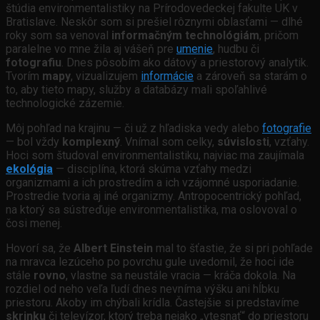
štúdia environmentalistiky na Prírodovedeckej fakulte UK v
Bratislave. Neskôr som si prešiel rôznymi oblasťami — dlhé
roky som sa venoval
informačným technológiám
, pričom
paralelne vo mne žila aj vášeň pre
umenie
, hudbu či
fotografiu
. Dnes pôsobím ako dátový a priestorový analytik.
Tvorím
mapy
, vizualizujem
informácie
a zároveň sa starám o
to, aby tieto mapy, služby a databázy mali spoľahlivé
technologické zázemie.
Môj pohľad na krajinu — či už z hľadiska vedy alebo
fotografie
— bol vždy
komplexný
. Vnímal som celky,
súvislosti
, vzťahy.
Hoci som študoval environmentalistiku, najviac ma zaujímala
ekológia
— disciplína, ktorá skúma vzťahy medzi
organizmami a ich prostredím a ich vzájomné usporiadanie.
Prostredie tvoria aj iné organizmy. Antropocentrický pohľad,
na ktorý sa sústreďuje environmentalistika, ma oslovoval o
čosi menej.
Hovorí sa, že
Albert Einstein
mal to šťastie, že si pri pohľade
na mravca lezúceho po povrchu gule uvedomil, že hoci ide
stále
rovno
, vlastne sa neustále vracia — kráča dokola. Na
rozdiel od neho veľa ľudí dnes nevníma výšku ani hĺbku
priestoru. Akoby im chýbali krídla. Častejšie si predstavíme
skrinku
či televízor, ktorý treba nejako „vtesnať“ do priestoru