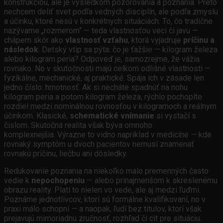
konštrukciou, ale je výsledkom pozorovania a poznania. Preto
nechcem deliť svet podľa vedných disciplín, ale podľa zmyslu
a účinku, ktoré nesú v konkrétnych situáciách. To, čo tradične
nazývame „rozmerom“ — teda vlastnosťou veci či javu —
chápem skôr ako
vlastnosť vzťahu
, ktorá vyjadruje
príčinu a
následok
. Detský vtip sa pýta: čo je ťažšie — kilogram železa
alebo kilogram peria? Odpoveď je, samozrejme, že vážia
rovnako. No v skutočnosti majú celkom odlišné vlastnosti —
fyzikálne, mechanické, aj praktické. Spája ich v zásade len
jedno číslo: hmotnosť. Ak si necháte spadnúť na nohu
kilogram peria a potom kilogram železa, rýchlo pochopíte
rozdiel medzi nominálnou rovnosťou v kilogramoch a reálnym
účinkom. Klasické,
schematické vnímanie
si vystačí s
číslom. Skutočná realita však býva omnoho
komplexnejšia. Výrazne to vidno napríklad v medicíne — kde
rovnaký symptóm u dvoch pacientov nemusí znamenať
rovnakú príčinu, liečbu ani dôsledky.
Redukovanie poznania na niekoľko málo premenných často
vedie k
nepochopeniu
— alebo prinajmenšom k skreslenému
obrazu reality. Platí to nielen vo vede, ale aj medzi ľuďmi.
Poznáme jednotlivcov, ktorí sú formálne kvalifikovaní, no v
praxi málo schopní — a naopak, ľudí bez titulov, ktorí však
prejavujú mimoriadnu zručnosť, rozhľad či cit pre situáciu.