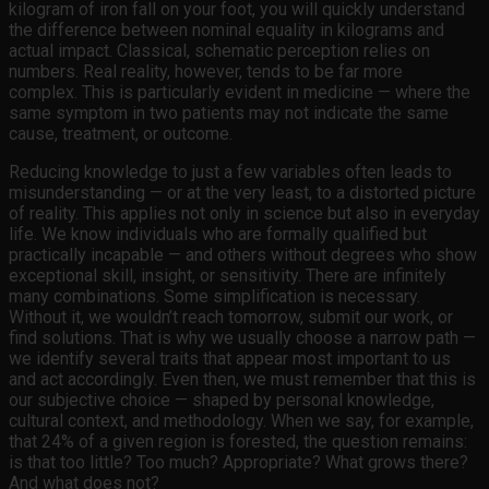
kilogram of iron fall on your foot, you will quickly understand
the difference between nominal equality in kilograms and
actual impact. Classical, schematic perception relies on
numbers. Real reality, however, tends to be far more
complex. This is particularly evident in medicine — where the
same symptom in two patients may not indicate the same
cause, treatment, or outcome.
Reducing knowledge to just a few variables often leads to
misunderstanding — or at the very least, to a distorted picture
of reality. This applies not only in science but also in everyday
life. We know individuals who are formally qualified but
practically incapable — and others without degrees who show
exceptional skill, insight, or sensitivity. There are infinitely
many combinations. Some simplification is necessary.
Without it, we wouldn’t reach tomorrow, submit our work, or
find solutions. That is why we usually choose a narrow path —
we identify several traits that appear most important to us
and act accordingly. Even then, we must remember that this is
our subjective choice — shaped by personal knowledge,
cultural context, and methodology. When we say, for example,
that 24% of a given region is forested, the question remains:
is that too little? Too much? Appropriate? What grows there?
And what does not?