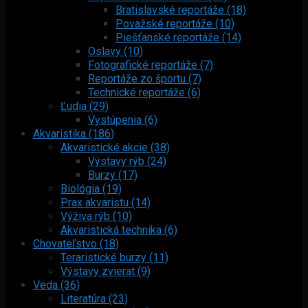
Bratislavské reportáže (18)
Považské reportáže (10)
Piešťanské reportáže (14)
Oslavy (10)
Fotografické reportáže (7)
Reportáže zo športu (7)
Technické reportáže (6)
Ľudia (29)
Vystúpenia (6)
Akvaristika (186)
Akvaristické akcie (38)
Výstavy rýb (24)
Burzy (17)
Biológia (19)
Prax akvaristu (14)
Výživa rýb (10)
Akvaristická technika (6)
Chovateľstvo (18)
Teraristické burzy (11)
Výstavy zvierat (9)
Veda (36)
Literatúra (23)