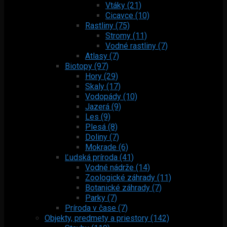
Vtáky (21)
Cicavce (10)
Rastliny (75)
Stromy (11)
Vodné rastliny (7)
Atlasy (7)
Biotopy (97)
Hory (29)
Skaly (17)
Vodopády (10)
Jazerá (9)
Les (9)
Plesá (8)
Doliny (7)
Mokrade (6)
Ľudská príroda (41)
Vodné nádrže (14)
Zoologické záhrady (11)
Botanické záhrady (7)
Parky (7)
Príroda v čase (7)
Objekty, predmety a priestory (142)