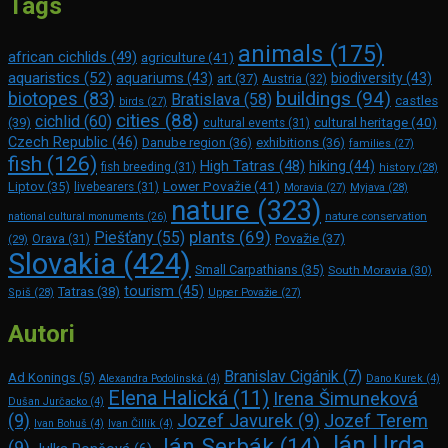
Tags
animals
(175)
african cichlids
(49)
agriculture
(41)
aquaristics
(52)
aquariums
(43)
biodiversity
(43)
art
(37)
Austria
(32)
buildings
(94)
biotopes
(83)
Bratislava
(58)
castles
birds
(27)
cities
(88)
cichlid
(60)
(39)
cultural heritage
(40)
cultural events
(31)
Czech Republic
(46)
Danube region
(36)
exhibitions
(36)
families
(27)
fish
(126)
High Tatras
(48)
hiking
(44)
fish breeding
(31)
history
(28)
Lower Považie
(41)
Liptov
(35)
livebearers
(31)
Moravia
(27)
Myjava
(28)
nature
(323)
nature conservation
national cultural monuments
(26)
plants
(69)
Piešťany
(55)
Považie
(37)
(29)
Orava
(31)
Slovakia
(424)
Small Carpathians
(35)
South Moravia
(30)
tourism
(45)
Tatras
(38)
Spiš
(28)
Upper Považie
(27)
Autori
Branislav Cigánik
(7)
Ad Konings
(5)
Alexandra Podolinská
(4)
Dano Kurek
(4)
Elena Halická
(11)
Irena Šimuneková
Dušan Jurčacko
(4)
(9)
Jozef Javurek
(9)
Jozef Terem
Ivan Bohuš
(4)
Ivan Čillík
(4)
Ján Urda
Ján Serbák
(14)
(9)