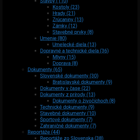
Stavby (110)
Kostoly (23)
Hrady (21)
Zrúcaniny (13)
Zámky (12)
Stavebné prvky (8)
Umenie (80)
Umelecké diela (13)
Dopravné a technické diela (36)
Mlyny (15)
Doprava (8)
Dokumenty (65)
Slovenské dokumenty (30)
Bratislavské dokumenty (9)
Dokumenty v čase (22)
Dokumenty z prírody (13)
Dokumenty o živočíchoch (8)
Technické dokumenty (9)
Stavebné dokumenty (10)
Športové dokumenty (7)
Zahraničné dokumenty (7)
Reportáže (44)
Reportáže zo Slovenska (38)