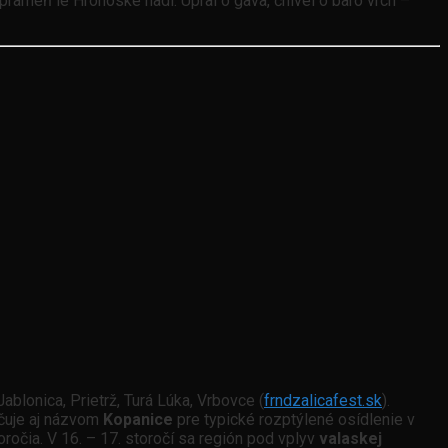
 prameň le Hronoske nadi. Upral o gava, čhivel o baro vrch –
 Jablonica, Prietrž, Turá Lúka, Vrbovce (
frndzalicafest.sk
).
ačuje aj názvom
Kopanice
pre typické rozptýlené osídlenie v
oročia. V 16. – 17. storočí sa región pod vplyv
valaskej