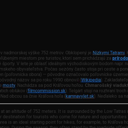
ží v nadmorskej výške 752 metrov. Obklopený je
Nízkymi Tatrami
.
bľúbeným miestom pre turistov, ktorí sem prichádzajú za
prírod
mné športy. V lete je oblasť ideálnym východiskovým bodom napr. 
ómskeho obyvateľstva. Počas sezóny často stoja pri ceste a ponú
en (poľovnícka obora) — pôvodne označovalo poľovnícke územi
pôvodný názov sa po roku 1990 obnovil (
Wikipedia
). Zakladateľ
ie
mosty
. Nachádza sa pod Kráľovou hoľou.
Chmarošský viaduk
atich oblúkov (
filmcommission.sk
). Telgárt stojí na rozhraní tro
Nad obcou sa čnie Kráľova hoľa (
kamnavylet.sk
). Neďaleko sa n
 at an altitude of 752 meters. It is surrounded by the Low Tatras 
 destination for tourists who come for nature and opportunities for 
area is an ideal starting point for hikes, for example, to Kráľova
ulation. During the season, they often stand by the roadside off