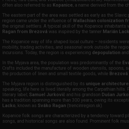
often also referred to as
Kopanice
, a name derived from the ch
The eastern part of the area was settled as early as the Slavic 
region came under the influence of
Wallachian colonization 
the original settlers. A typical skill of the Kopanice inhabitant
Ragan from Brezová
was inspired by the tanner
Marián Lac
The Kopanice way of life shaped local culture – residents wer
mobility, trading activities, and seasonal work outside the reg
incursions. Today, the region is experiencing
depopulation
and 
In the Myjava area, the population was predominantly of the
Eva
Crafts included the manufacture of wooden utensils, spoons, salt
the production of linen and small textile goods, while
Brezová
The Myjava region is distinguished by its
unique architecture
speaking, life here is lived literally among the Carpathian hil
literary label;
Samuel Jurkovič
and his grandson
Dušan Jurko
has a tradition spanning more than 300 years, owing its excepti
Lacko
, known as
Sváko Ragan
(trencinregion.sk).
Kopanice folk songs are characterized by a tendency toward play
songs, and historical songs are also found. Prominent folk mus