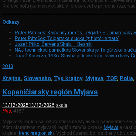
O Telgárt avel pre hranico maškar trin národni parki: Slovenský 
Kráľova hoľa (kamnavylet.sk). Vi preke avel o prirodno rezervá
Odkazy
Peter Páteček: Kamenný most v Telgárte – Chmarošský v
Peter Páteček: Telgártska slučka (z histórie trate)
Jozef Pilko: Červená Skala – Besník
NAJ technickou pamiatkou Slovenska je Telgártska slučk
Josef Koněrza, 1936: Stavba jednokolejné hlavní dráhy Č
2013
Krajina
,
Slovensko
,
Typ krajiny
,
Myjava
,
TOP
,
Polia
,
Kopaničiarsky región Myjava
13/12/2025
13/12/2025
skala
Hits:
4151
Myjavský región sa rozprestiera na Myjavskej pahorkatine a v 
Administratívne myjavský región zahŕňa okresy
Myjava
a časť 
krajine (
trencinregion.sk
). Východ územia bol osídlený už v dob