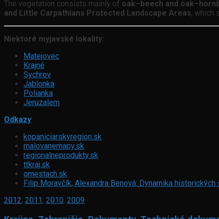
The vegetation consists mainly of
oak–beech and oak–horn
and Little Carpathians Protected Landscape Areas
, which 
Niektoré myjavské lokality:
Matejovec
Krajné
Sychrov
Jablonka
Polianka
Jeruzalem
Odkazy
kopaniciarskyregion.sk
malovanemapy.sk
regionalneprodukty.sk
ttkraj.sk
omestach.sk
Filip Moravčík, Alexandra Benová: Dynamika historických 
2012
,
2011
,
2010
,
2009