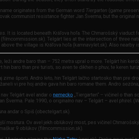
he name originates from the German word
Tiergarten
(game preserve
vak communist resistance fighter Jan Šverma, but the original 
.
ges. It is located beneath Kráľova hoľa. The Chmarošský viaduct f
 (filmcommission.sk). Telgárt lies at the intersection of three n
ng above the village is Kráľova hoľa (kamnavylet.sk). Also nearby 
ie, leži andre baro than – 752 metra upral o more. Telgárt hin ker
hin baro than pre turisti, so aven te dikhen o phuv, te keren turiz
aj zime športi. Andro leto, hin Telgárt lačho startosko than pre d
 džaneli vi pre hoj andre gava hin baro romane them. Andro sezón
 nav Telgárt avel andar o
nemecko
„Tiergarten“ – vičinel o than s
 Šverma. Pale 1990, o originalno nav – Telgárt – avel phirel. (W
na andar o Spiš (obectelgart.sk).
ší mostura. Ov avel jekh oblúkový most, pes vičinel Chmarošský v
 maškar 9 oblúkov (filmcommission.sk).