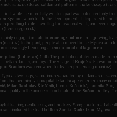
aracteristic scattered settlement pattern in the landscape (trenci
period, while the more hilly western part was colonized only from
from Kysuce
, which led to the development of dispersed homes
s was
peddling trade
, travelling for seasonal work, and even mig
ko
(trencinregion.sk).
e mainly engaged in
subsistence agriculture
, fruit growing, li
ion (muni.cz). In the past, people also moved to the Myjava area 
is increasingly becoming a
recreational cottage area
.
ngelical (Lutheran) faith
. The production of items made from 
 cellars, ladles, and toys. The village of
Krajné
is known for it
 pod Bradlom
was renowned for leather processing (muni.cz).
. Typical dwellings, sometimes separated by distances of severa
ls. From this seemingly inhospitable landscape emerged many nota
vič
;
Milan Rastislav Štefánik
, born in Košariská;
Ľudmila Podja
onal quality to the unique microclimate of the
Bošáca Valley
. Fo
ful teasing, gentle irony, and mockery. Songs performed at collec
icians included the lead fiddlers
Samko Dudík from Myjava
an