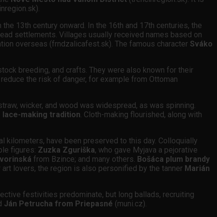
nregion.sk).
 the 13th century onward. In the 16th and 17th centuries, the
tead settlements. Villages usually received names based on
ration overseas (frndzalicafest.sk). The famous character
Sváko
vestock breeding, and crafts. They were also known for their
to reduce the risk of danger, for example from Ottoman
straw, wicker, and wood was widespread, as was spinning.
s
lace-making tradition
. Cloth-making flourished, along with
l kilometers, have been preserved to this day. Colloquially
ble figures:
Zuzka Zguriška
, who gave Myjava a pejorative
vorinská
from Bzince; and many others.
Bošáca plum brandy
r art lovers, the region is also personified by the tanner
Marián
tive festivities predominate, but long ballads, recruiting
d
Ján Petrucha from Priepasné
(muni.cz).