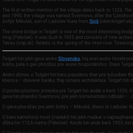
The first written mention of the village dates back to 1326. T
and 1990, the village was named Švermovo, after the Czechoslo
šoltýs
Mikuláš, son of Ladislav Kuna from
Spiš
(obectelgart.sk)
The stone bridge in Telgárt is one of the most interesting brid
long (Páteček). It was built in 1933 and consists of nine arches
Tatras (vraji.sk). Nearby is the spring of the Hron river. Toweri
Telgárt hin jekh gava andre
Slovensko
, hoj avel andre Horehron
kráľis, pala o gav phirdžas pre lesné hospodárstvo. Dnes Telgárt 
Andro džinav, o Telgárt hin baro populárno than pre lyžuviben th
kherora – drevené baráky, thaj romane architektura. Telgárt hin
O prodel písomno zmienka pre Telgárt hin andar o berš 1326. O
gava hin phenďol Švermovo, pre jekh komunisticko odbojári – Jan
O gava phurdžas pre jekh šoltýs – Mikuláš, čhavo le Ladislav Ku
O baro kameňový most (viadukt) hin jekh maškar o najzaujímavej
dĺžka hin 113,6 metra (Páteček). Kerdo hin ande berš 1933, hin