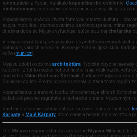
kolonizácie
z Kysúc. Vznikalo
kopaničiarske osídlenie
.
Osad
obchodovanie
, cestovanie za sezónnou prácou, ale aj do zámo
Kopaničiarsky spôsob života formoval miestnu kultúru – obyv
svojou mobilitou, obchodovaním a sezónnou prácou mimo regió
dnešnej dobe sa Myjava vyľudňuje, stáva sa z nej
chatárska
ob
V myjavskej oblasti prevažovalo u obyvateľstvo evanjelického v
soľničiek, variech a hračiek. Krajné je známa čipkárskou tradí
kože (
muni.cz
).
Myjavu zdobí osobitná
architektúra
. Typické obydlia niekedy
kopcami. Z tohto možno nehostinného kraja však vzišlo veľa 
pochádza
Milan Rastislav Štefánik
, Ľudmila Podjavorinská z 
Bošáckej doline. Pre milovníkov umenia je zasa tento región 
Kopaničiarsku piesňovú tvorbu charakterizuje sklon k žartovném
baladické piesne, regrútske a historické piesne. Významnými
Rastlinné zloženie zahŕňa dubovo-bukové i dubovo-hrabové
le
Karpaty
a
Malé Karpaty
, ktoré chránia bohatú biodiverzitu a p
The
Myjava region
extends across the
Myjava Hills
and the fo
Prietrž, Turá Lúka, and Vrbovce (frndzalicafest.sk). Administrat