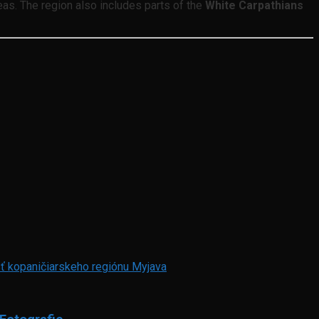
reas. The region also includes parts of the
White Carpathians
asť kopaničiarskeho regiónu Myjava