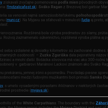
y
získavali zvyčajne pomenovania
podľa mien
pôvodných obyvat
ria (
frndzalicafest.sk
).
Sváko Ragan
z Brezovej bol garbiar Mar
atelia sa venovali najmä samozásobiteľskému
poľnohospodárst
nu (
muni.cz
). Na Myjavu sa sťahovali v minulosti
ľudia
aj preto, 
lasť.
ierovyznania. Rozšírená bola výroba predmetov zo slamy, prútia a
ciou. Rozvoj zaznamenalo súkenníctvo, rozšírená výroba plátna a
 od seba vzdialené aj desiatky kilometrov sú zachované dodnes.
významných osobností –
Zuzka Zguriška
dala pejoratívny názov 
Bziniec a mnohí ďalší. Bošácka slivovica má viac ako 300-ročnú 
zosobnený v garbiarovi Mariánovi Lackovi známom ako Sváko Rag
u prekáraniu, jemnej irónii a posmešku. Prevládajú piesne spieva
 osobnosťami medzi ľudovými muzikantmi boli primáši
Samko Du
sy
, s umelo vysadenými porastami ihličnanov v niektorých častia
rírodné prostredie (
myjava.sk
).
othills of the
White Carpathians
. The boundary with the
Záhor
ively, the Myjava region includes the
Myjava District
and part of