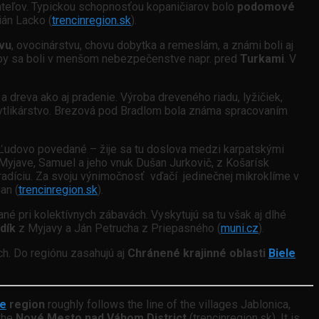
eľov. Typickou schopnosťou kopaničiarov bolo
podomové
ián Lacko (
trencinregion.sk
).
vu
, ovocinárstvu, chovu dobytka a remeslám, a známi boli aj
aby sa boli v menšom nebezpečenstve napr. pred
Turkami
. V
 dreva ako aj pradenie. Výroba dreveného riadu, lyžičiek,
j pytlikárstvo. Brezová pod Bradlom bola známa spracovaním
 Ľudovo povedané – žije sa tu doslova medzi karpatskými
Myjave, Samuel a jeho vnuk Dušan Jurkovič, z Košarísk
tradíciu. Za svoju výnimočnosť vďačí jedinečnej mikroklíme v
an (
trencinregion.sk
).
né pri kolektívnych zábavách. Vyskytujú sa tu však aj dlhé
dík
z Myjavy a Ján Petrucha z Priepasného (
muni.cz
).
ch. Do regiónu zasahujú aj
Chránené krajinné oblasti
Biele
ie
region
roughly follows the line of the villages Jablonica,
 the
Nové Mesto nad Váhom District
(trencinregion.sk). It is