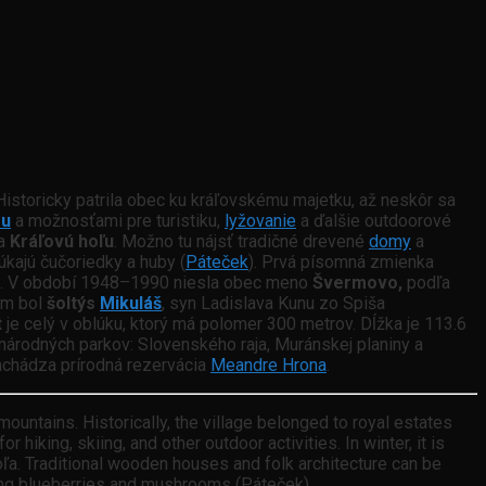
 Historicky patrila obec ku kráľovskému majetku, až neskôr sa
ou
a možnosťami pre turistiku,
lyžovanie
a ďalšie outdoorové
na
Kráľovú hoľu
. Možno tu nájsť tradičné drevené
domy
a
kajú čučoriedky a huby (
Páteček
). Prvá písomná zmienka
e. V období 1948–1990 niesla obec meno
Švermovo,
podľa
om bol
šoltýs
Mikuláš
, syn Ladislava Kunu zo Spiša
t
je celý v oblúku, ktorý má polomer 300 metrov. Dĺžka je 113.6
ch národných parkov: Slovenského raja, Muránskej planiny a
achádza prírodná rezervácia
Meandre Hrona
.
mountains. Historically, the village belonged to royal estates
hiking, skiing, and other outdoor activities. In winter, it is
 hoľa. Traditional wooden houses and folk architecture can be
ering blueberries and mushrooms (Páteček).