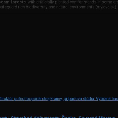
beam forests
, with artificially planted conifer stands in some a
safeguard rich biodiversity and natural environments (myjava.sk).
štruktúr poľnohospodárskej krajiny, prípadová štúdia: Vybraná č