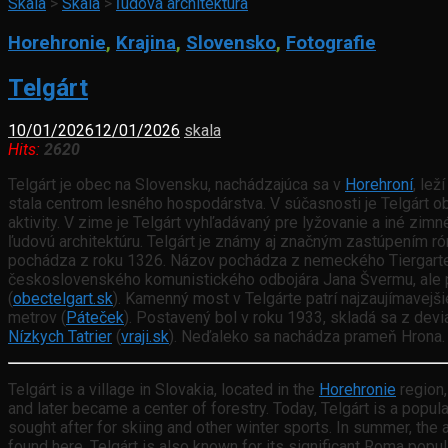
Skala
>
Skala
>
ľudová architektúra
Horehronie
,
Krajina
,
Slovensko
,
Fotografie
Telgárt
10/01/2026
12/01/2026
skala
Hits:
2620
Telgárt je obec na Slovensku, nachádzajúca sa v
Horehroní
, le
stala centrom lesného hospodárstva. V súčasnosti je Telgárt o
aktivity. V zime je Telgárt vyhľadávaný pre lyžovanie a iné zi
ľudovú architektúru. Telgárt je známy aj značným zastúpením r
pochádza z roku 1326. Názov pochádza z nemeckého Tiergart
československého komunistického odbojára Jana Švermu, ale 
(
obectelgart.sk
). Kamenný most v Telgárte patrí najzaujímavejš
metrov (
Páteček
). Postavený bol v roku 1933, skladá sa z devi
Nízkych Tatrier
(
vraji.sk
). Neďaleko sa nachádza prameň Hrona. 
Telgárt is a village in Slovakia, located in the
Horehronie
region,
and later became a center of forestry. Today, Telgárt is a popular
sought after for skiing and other winter sports. In summer, the 
found here. Telgárt is also known for its significant Roma pop