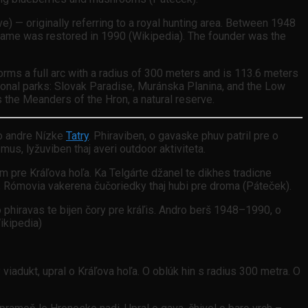
) — originally referring to a royal hunting area. Between 1948
name was restored in 1990 (Wikipedia). The founder was the
orms a full arc with a radius of 300 meters and is 113.6 meters
ational parks: Slovak Paradise, Muránska Planina, and the Low
is the Meanders of the Hron, a natural reserve.
do andre Nízke
Tatry
. Phiraviben, o gavaske phuv patril pre o
mus, lyžuviben thaj averi outdoor aktiviteta.
rom pre Kráľova hoľa. Ka Telgárte džanel te dikhes tradicne
a, Rómovia vakerena čučoriedky thaj hubi pre droma (Páteček).
o phiravas te bijen čory pre kráľis. Andro berš 1948–1990, o
ikipedia)
iadukt, upral o Kráľova hoľa. O oblúk hin s radius 300 metra. O