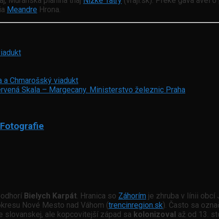
raj, Muránska planina thaj
Nízke Tatry
(vraji.sk). Preke gava avel o
cia
Meandre
Hrona.
iadukt
a a Chmarošský viadukt
ervená Skala – Margecany. Ministerstvo železnic Praha
Fotografie
podhorí
Bielych Karpát
. Hranica so
Záhorím
je zhruba v línii obcí
okresu Nové Mesto nad Váhom (
trencinregion.sk
). Často sa ozn
e slovanskej, ale kopcovitejší západ sa
kolonizoval
až od 13. st