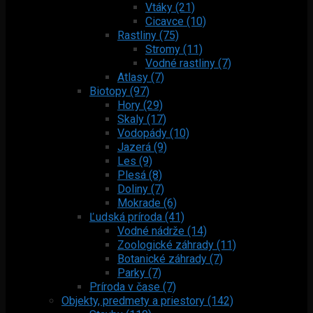
Vtáky (21)
Cicavce (10)
Rastliny (75)
Stromy (11)
Vodné rastliny (7)
Atlasy (7)
Biotopy (97)
Hory (29)
Skaly (17)
Vodopády (10)
Jazerá (9)
Les (9)
Plesá (8)
Doliny (7)
Mokrade (6)
Ľudská príroda (41)
Vodné nádrže (14)
Zoologické záhrady (11)
Botanické záhrady (7)
Parky (7)
Príroda v čase (7)
Objekty, predmety a priestory (142)