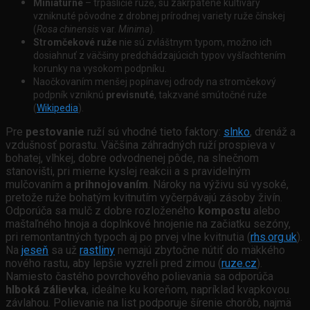
M
iniatúrne
– trpasličie ruže, sú zakrpatené kultivary
vzniknuté pôvodne z drobnej prírodnej variety ruže čínskej
(
Rosa chinensis
var.
Minima
).
Stromčekové ruže
nie sú zvláštnym typom, možno ich
dosiahnuť z väčšiny predchádzajúcich typov vyšľachtením
korunky na vysokom podpníku.
Naočkovaním menšej popínavej odrody na stromčekový
podpník vzniknú
previsnuté
, takzvané smútočné ruže
(
Wikipedia
).
Pre
pestovanie
ruží sú vhodné tieto faktory:
slnko
, drenáž a
vzdušnosť porastu. Väčšina záhradných ruží prospieva v
bohatej, vlhkej, dobre odvodnenej pôde, na slnečnom
stanovišti, pri mierne kyslej reakcii a s pravidelným
mulčovaním a
prihnojovaním
. Nároky na výživu sú vysoké,
pretože ruže bohatým kvitnutím vyčerpávajú zásoby živín.
Odporúča sa mulč z dobre rozloženého
kompostu
alebo
maštaľného hnoja a doplnkové hnojenie na začiatku sezóny,
pri remontantných typoch aj po prvej vlne kvitnutia (
rhs.org.uk
).
Na
jeseň
sa už
rastliny
nemajú zbytočne nútiť do mäkkého
nového rastu, aby lepšie vyzreli pred zimou (
ruze.cz
).
Namiesto častého povrchového polievania sa odporúča
hlboká zálievka
, ideálne ku koreňom, napríklad kvapkovou
závlahou. Polievanie na list podporuje šírenie chorôb, najmä