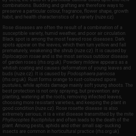
combinations. Budding and grafting are therefore ways to
preserve a particular colour, fragrance, flower shape, growth
habit, and health characteristics of a variety (ruze.cz).
Rose diseases are often the result of a combination of a
susceptible variety, humid weather, and poor air circulation.
Black spot is among the most feared rose diseases. Dark
spots appear on the leaves, which then turn yellow and fall
prematurely, weakening the shrub (ruze.cz). It is caused by
Diplocarpon rosae
and is the most serious outdoor disease
of garden roses (rhs.org.uk). Powdery mildew appears as a
whitish coating and causes deformation of young leaves and
buds (ruze.cz). It is caused by
Podosphaera pannosa
(rhs.org.uk). Rust forms orange to rust-coloured spore
pustules, while aphids damage mainly soft young shoots. The
best protection is not only spraying, but prevention: airy
planting, watering at the roots, removing infected leaves,
choosing more resistant varieties, and keeping the plant in
good condition (ruze.cz). Rose rosette disease is also
extremely serious; it is a viral disease transmitted by the mite
Phyllocoptes fructiphilus
and often leads to the death of the
plant. Among pests, aphids and other small sap-sucking
insects are common in horticultural practice (rhs.org.uk).