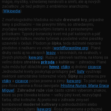
mágie, mystiky, vznešenej nenávisti a smrti, ale aj nových
začiatkov. Je tiež jedným z emblémov anarchizmu
(
Wikipedia
).
Z morfologického hľadiska sú ruže
drevnaté kry
, prípadne
liany s pichliačmi – nie pravými tŕňmi, so striedavými,
zvyčajne nepárno perovitými listami a s prirastenými
prílistkami. Typický botanický kvet má päť kališných a päť
korunných lístkov, mnoho tyčiniek a početné voľné piestiky
uzavreté v češuli. Plodom je
šípka
, teda dužinaté nepravé
plodstvo s nažkami vo vnútri (
worldfloraonline.org
). Plané
druhy rastú aj na okrajoch
lesov
, v krovinách, na svahoch, v
živých plotoch (
kew.org
). Ruža je zároveň rastlina, na ktorej sa
veľmi dobre
stretáva
príroda
s kultúrou
– záhradou. Plané
ruže môžu byť dôležité pre
hmyz
,
vtáky
aj drobné
cicavce
.
Jednoduché kvety poskytujú prístupný
peľ
,
listy
využívajú
niektoré samotárske listorezné včely.
Šípky
sú potravou pre
vtáky
a
cicavce
počas jesene a zimy (
kew.org
). To platí najmä
pre
Rosa canina
a
Rosa laevigata (
Hristina Nunes, Maria Graca
Miguel
).
Záhradné ruže
však často vznikli výberom znakov,
ktoré sú pre človeka krásne – veľký plný kvet, nezvyčajná
farba, dlhé kvitnutie. Aj preto má v záhrade zmysel
kombinovať
moderné kultivary
s jednoduchšími alebo
botanickými ružami (
kew.org
).
Rosa damascena
a príbuzné