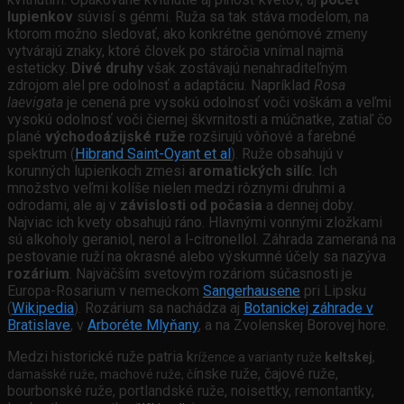
lupienkov
súvisí s génmi. Ruža sa tak stáva modelom, na
ktorom možno sledovať, ako konkrétne genómové zmeny
vytvárajú znaky, ktoré človek po stáročia vnímal najmä
esteticky.
Divé druhy
však zostávajú nenahraditeľným
zdrojom alel pre odolnosť a adaptáciu. Napríklad
Rosa
laevigata
je cenená pre vysokú odolnosť voči voškám a veľmi
vysokú odolnosť voči čiernej škvrnitosti a múčnatke, zatiaľ čo
plané
východoázijské ruže
rozširujú vôňové a farebné
spektrum (
Hibrand Saint-Oyant et al
). Ruže obsahujú v
korunných lupienkoch zmesi
aromatických silíc
. Ich
množstvo veľmi kolíše nielen medzi rôznymi druhmi a
odrodami, ale aj v
závislosti od počasia
a dennej doby.
Najviac ich kvety obsahujú ráno. Hlavnými vonnými zložkami
sú alkoholy geraniol, nerol a l-citronellol. Záhrada zameraná na
pestovanie ruží na okrasné alebo výskumné účely sa nazýva
rozárium
. Najväčším svetovým rozáriom súčasnosti je
Europa-Rosarium v nemeckom
Sangerhausene
pri Lipsku
(
Wikipedia
). Rozárium sa nachádza aj
Botanickej záhrade v
Bratislave
, v
Arboréte Mlyňany
, a na Zvolenskej Borovej hore.
Medzi historické ruže patria k
rížence a varianty ruže
keltskej
,
ínske ruže, č
ajové ruže,
damašské ruže,
machové ruže, č
b
ourbonské ruže, p
ortlandské ruže, n
oisettky, r
emontantky,