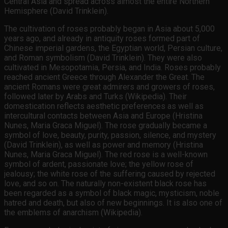
Central Asia and spread across almost the entire Northern
Hemisphere (David Trinklein).
The cultivation of roses probably began in Asia about 5,000
years ago, and already in antiquity roses formed part of
Chinese imperial gardens, the Egyptian world, Persian culture,
and Roman symbolism (David Trinklein). They were also
cultivated in Mesopotamia, Persia, and India. Roses probably
reached ancient Greece through Alexander the Great. The
ancient Romans were great admirers and growers of roses,
followed later by Arabs and Turks (Wikipedia). Their
domestication reflects aesthetic preferences as well as
intercultural contacts between Asia and Europe (Hristina
Nunes, Maria Graca Miguel). The rose gradually became a
symbol of love, beauty, purity, passion, silence, and mystery
(David Trinklein), as well as power and memory (Hristina
Nunes, Maria Graca Miguel). The red rose is a well-known
symbol of ardent, passionate love; the yellow rose of
jealousy; the white rose of the suffering caused by rejected
love, and so on. The naturally non-existent black rose has
been regarded as a symbol of black magic, mysticism, noble
hatred and death, but also of new beginnings. It is also one of
the emblems of anarchism (Wikipedia).