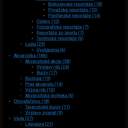
Bratislavské reportáže (18)
Považské reportáže (10)
Piešťanské reportáže (14)
Oslavy (10)
Fotografické reportáže (7)
Reportáže zo športu (7)
Technické reportáže (6)
Ľudia (29)
Vystúpenia (6)
Akvaristika (186)
Akvaristické akcie (38)
Výstavy rýb (24)
Burzy (17)
Biológia (19)
Prax akvaristu (14)
Výživa rýb (10)
Akvaristická technika (6)
Chovateľstvo (18)
Teraristické burzy (11)
Výstavy zvierat (9)
Veda (37)
Literatúra (23)