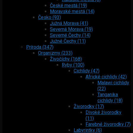
České mestá (19)
Moravské mestá (14)
Česko (93)
Južná Morava (41)
Severná Morava (19)
Severné Čechy (14)
Južné Čechy (11)
Príroda (347)
Organizmy (233)
Živočíchy (168)
Ryby (100)
Cichlidy (47)
Africké cichlidy (42)
Malawi cichlidy
(22)
Tanganika
cichlidy (18)
Živorodky (17)
Divoké živorodky
(11)
Farebné živorodky (7)
Labyrintky (6)