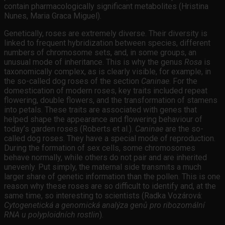
contain pharmacologically significant metabolites (Hristina
Nunes, Maria Graca Miguel).
Genetically, roses are extremely diverse. Their diversity is
linked to frequent hybridization between species, different
numbers of chromosome sets, and, in some groups, an
unusual mode of inheritance. This is why the genus
Rosa
is
taxonomically complex, as is clearly visible, for example, in
the so-called dog roses of the section
Caninae
. For the
domestication of modern roses, key traits included repeat
flowering, double flowers, and the transformation of stamens
into petals. These traits are associated with genes that
helped shape the appearance and flowering behaviour of
today’s garden roses (Roberts et al.).
Caninae
are the so-
called dog roses. They have a special mode of reproduction.
During the formation of sex cells, some chromosomes
behave normally, while others do not pair and are inherited
unevenly. Put simply, the maternal side transmits a much
larger share of genetic information than the pollen. This is one
reason why these roses are so difficult to identify and, at the
same time, so interesting to scientists (Radka Vozárová:
Cytogenetická a genomická analýza genů pro ribozomální
RNA u polyploidních rostlin
).