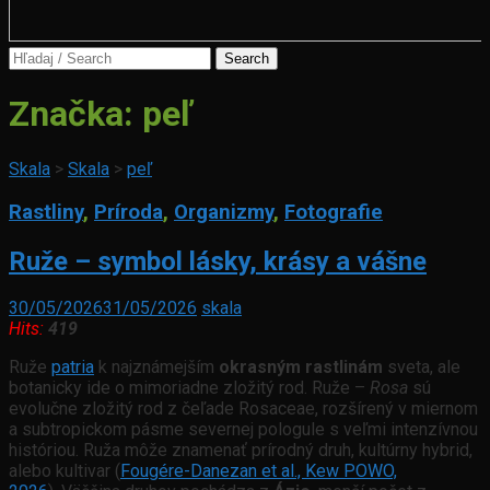
Search
for:
Značka:
peľ
Skala
>
Skala
>
peľ
Rastliny
,
Príroda
,
Organizmy
,
Fotografie
Ruže – symbol lásky, krásy a vášne
30/05/2026
31/05/2026
skala
Hits:
419
Ruže
patria
k najznámejším
okrasným rastlinám
sveta, ale
botanicky ide o mimoriadne zložitý rod. Ruže –
Rosa
sú
evolučne zložitý rod z čeľade Rosaceae, rozšírený v miernom
a subtropickom pásme severnej pologule s veľmi intenzívnou
históriou. Ruža môže znamenať prírodný druh, kultúrny hybrid,
alebo kultivar (
Fougére-Danezan et al., Kew POWO,