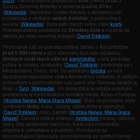
2026
). Väčšina druhov pochádza z
Ázie
, menší počet z
Európy, Severnej Ameriky a severozápadnej Afriky
(
Wikipedia
). Najstaršie fosílne doklady o existencii ruží
pochádzajú z obdobia r
aných treťohôr
, z paleocénu a
eocénu (
Wikipedia
). Ruža patrí medzi veľmi staré
kvety
.
Pravdepodobne pochádza zo
Strednej Ázie
a rozšírila sa
takmer po celej severnej pologuli (
David Trinklein
).
Pestovanie ruží sa pravdepodobne začalo v Ázii približne
pred 5 000 rokmi
a už v staroveku boli ruže súčasťou
čínskych cisárskych záhrad
,
egyptského
sveta, perzskej
kultúry aj rímskej symboliky (
David Trinklein
), pestovala sa v
Mezopotámii, Perzii, Indii. Do antického
Grécka
sa ruže
dostali pravdepodobne vďaka Alexandrovi Veľkému. K veľkým
milovníkom a pestovateľom ruží patrili starí Rimania, neskôr aj
Arabi a
Turci
(
Wikipedia
). Ich domestikácia odráža estetické
preferencie aj medzikultúrne kontakty medzi Áziou a Európou
(
Hristina Nunes, Maria Graca Miguel
). Ruža sa postupne stala
symbolom
lásky
, krásy, čistoty, vášne, ticha aj tajomstva
(
David Trinklein
), moci, pamäti (
Hristina Nunes, Maria Graca
Miguel
). Červená ruža je známym
symbolom
horúcej, vášnivej
lásky, žltá symbolom žiarlivosti, biela ruža milostného
utrpenia z odmietania a podobne. Prirodzene sa
nevyskytujúca čierna ruža, sa považovala za symbol čiernej