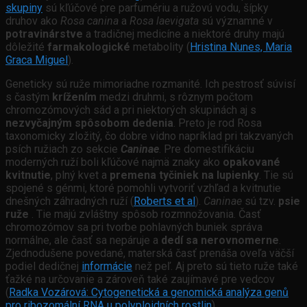
skupiny
sú kľúčové pre parfumériu a ružovú vodu, šípky
druhov ako
Rosa canina
a
Rosa laevigata
sú významné v
potravinárstve
a tradičnej medicíne a niektoré druhy majú
dôležité
farmakologické
metabolity (
Hristina Nunes, Maria
Graca Miguel
).
Geneticky sú ruže mimoriadne rozmanité. Ich pestrosť súvisí
s častým
krížením
medzi druhmi, s rôznym počtom
chromozómových sád a pri niektorých skupinách aj s
nezvyčajným spôsobom dedenia
. Preto je rod Rosa
taxonomicky zložitý, čo dobre vidno napríklad pri takzvaných
psích ružiach zo sekcie
Caninae
. Pre domestifikáciu
moderných ruží boli kľúčové najmä znaky ako
opakované
kvitnutie
, plný kvet a
premena tyčiniek na lupienky
. Tie sú
spojené s génmi, ktoré pomohli vytvoriť vzhľad a kvitnutie
dnešných záhradných ruží (
Roberts et al
).
Caninae
sú tzv.
psie
ruže
. Tie majú zvláštny spôsob rozmnožovania. Časť
chromozómov sa pri tvorbe pohlavných buniek správa
normálne, ale časť sa nepáruje a
dedí sa nerovnomerne
.
Zjednodušene povedané, materská časť prenáša oveľa väčší
podiel dedičnej
informácie
než peľ. Aj preto sú tieto ruže také
ťažké na určovanie a zároveň také zaujímavé pre vedcov
(
Radka Vozárová: Cytogenetická a genomická analýza genů
pro ribozomální RNA u polyploidních rostlin
).