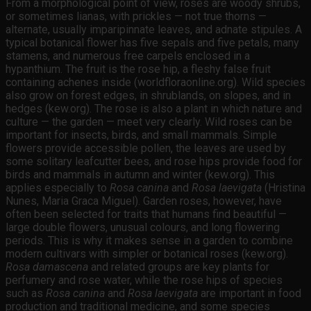
From a morphological point of view, roses are woody shrubs,
or sometimes lianas, with prickles — not true thorns —
alternate, usually imparipinnate leaves, and adnate stipules. A
typical botanical flower has five sepals and five petals, many
stamens, and numerous free carpels enclosed in a
hypanthium. The fruit is the rose hip, a fleshy false fruit
containing achenes inside (worldfloraonline.org). Wild species
also grow on forest edges, in shrublands, on slopes, and in
hedges (kew.org). The rose is also a plant in which nature and
culture — the garden — meet very clearly. Wild roses can be
important for insects, birds, and small mammals. Simple
flowers provide accessible pollen, the leaves are used by
some solitary leafcutter bees, and rose hips provide food for
birds and mammals in autumn and winter (kew.org). This
applies especially to
Rosa canina
and
Rosa laevigata
(Hristina
Nunes, Maria Graca Miguel). Garden roses, however, have
often been selected for traits that humans find beautiful —
large double flowers, unusual colours, and long flowering
periods. This is why it makes sense in a garden to combine
modern cultivars with simpler or botanical roses (kew.org).
Rosa damascena
and related groups are key plants for
perfumery and rose water, while the rose hips of species
such as
Rosa canina
and
Rosa laevigata
are important in food
production and traditional medicine, and some species