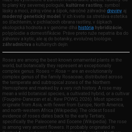
to planý kry severnej pologule,
kultúrne rastliny
, symbol
lásky a moci, zdroj vône a šípok, náročné záhradné
dreviny
aj
moderný genetický model
. V ich kvete sa stretáva estetika
so šľachtením, v pichliačoch obrana rastliny, v šípkach
ekologická hodnota a v genóme dlhá
história
hybridizácie
,
polyploidie a domestifikácie. Práve preto ruže nepatria iba do
záhonov a kytíc, ale aj do botaniky, evolučnej biológie,
záhradníctva
a kultúrnych dejín.
Roses are among the best-known ornamental plants in the
world, but botanically they represent an exceptionally
complex genus. Roses —
Rosa
— are an evolutionarily
complex genus of the family Rosaceae, distributed across
the temperate and subtropical zones of the Northern
Hemisphere and marked by a very rich history. A rose may
mean a wild botanical species, a cultivated hybrid, or a cultivar
(Fougére-Danezan et al.; Kew POWO, 2026). Most species
originate from Asia, with fewer from Europe, North America,
and north-western Africa (Wikipedia). The oldest fossil
evidence of roses dates back to the early Tertiary,
specifically the Paleocene and Eocene (Wikipedia). The rose
is among very ancient flowers. It probably originated in