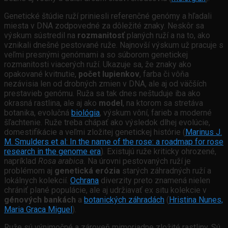
Genetické štúdie ruží priniesli referenčné genómy a hľadali
miesta v DNA zodpovedné za dôležité znaky. Neskôr sa
výskum sústredil na
rozmanitosť
planých ruží a na to, ako
vznikali dnešné pestované ruže. Najnovší výskum už pracuje s
veľmi presnými genómami a so súborom genetickej
rozmanitosti viacerých ruží. Ukazuje sa, že znaky ako
opakované kvitnutie,
počet lupienkov
, farba či vôňa
nezávisia len od drobných zmien v DNA, ale aj od väčších
prestavieb genómu. Ruža sa tak dnes neštuduje iba ako
okrasná rastlina, ale aj ako
model
, na ktorom sa stretáva
botanika, evolučná
biológia
, výskum vôní, farieb a moderné
šľachtenie. Ruže treba chápať ako výsledok dlhej evolúcie,
domestifikácie a veľmi zložitej genetickej histórie (
Marinus J.
M. Smulders et al: In the name of the rose: a roadmap for rose
research in the genome era
). Existujú ruže kriticky ohrozené,
napríklad
Rosa arabica.
Na úrovni pestovaných ruží je
problémom aj
genetická erózia
starých záhradných ruží a
lokálnych kolekcií.
Ochrana
diverzity preto znamená nielen
chrániť plané populácie, ale aj udržiavať ex situ kolekcie v
génových bankách
a
botanických záhradách
(
Hristina Nunes,
Maria Graca Miguel
).
Ruže sú výnimočné a zároveň mimoriadne zložité rastliny. Sú