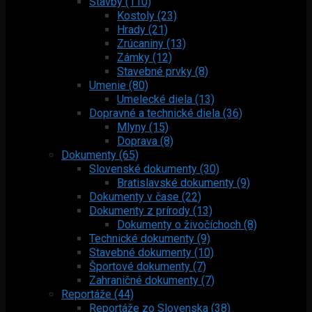
Stavby (110)
Kostoly (23)
Hrady (21)
Zrúcaniny (13)
Zámky (12)
Stavebné prvky (8)
Umenie (80)
Umelecké diela (13)
Dopravné a technické diela (36)
Mlyny (15)
Doprava (8)
Dokumenty (65)
Slovenské dokumenty (30)
Bratislavské dokumenty (9)
Dokumenty v čase (22)
Dokumenty z prírody (13)
Dokumenty o živočíchoch (8)
Technické dokumenty (9)
Stavebné dokumenty (10)
Športové dokumenty (7)
Zahraničné dokumenty (7)
Reportáže (44)
Reportáže zo Slovenska (38)