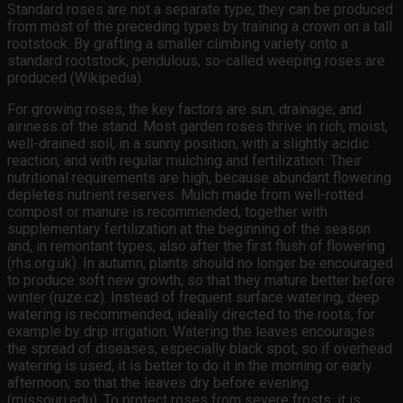
Standard roses are not a separate type; they can be produced
from most of the preceding types by training a crown on a tall
rootstock. By grafting a smaller climbing variety onto a
standard rootstock, pendulous, so-called weeping roses are
produced (Wikipedia).
For growing roses, the key factors are sun, drainage, and
airiness of the stand. Most garden roses thrive in rich, moist,
well-drained soil, in a sunny position, with a slightly acidic
reaction, and with regular mulching and fertilization. Their
nutritional requirements are high, because abundant flowering
depletes nutrient reserves. Mulch made from well-rotted
compost or manure is recommended, together with
supplementary fertilization at the beginning of the season
and, in remontant types, also after the first flush of flowering
(rhs.org.uk). In autumn, plants should no longer be encouraged
to produce soft new growth, so that they mature better before
winter (ruze.cz). Instead of frequent surface watering, deep
watering is recommended, ideally directed to the roots, for
example by drip irrigation. Watering the leaves encourages
the spread of diseases, especially black spot, so if overhead
watering is used, it is better to do it in the morning or early
afternoon, so that the leaves dry before evening
(missouri.edu). To protect roses from severe frosts, it is