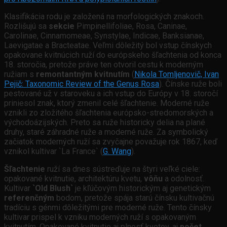
Klasifikácia rodu je založená na morfologických znakoch.
Rozlišujú sa
sekcie
Pimpinellifoliae, Rosa, Caninae,
Carolinae, Cinnamomeae, Synstylae, Indicae, Banksianae,
Laevigatae a Bracteatae. Veľmi dôležitý bol vstup čínskych
opakovane kvitnúcich ruží do európskeho šľachtenia od konca
18. storočia, pretože práve ten otvoril cestu k moderným
ružiam s
remontantným kvitnutím
(
Nikola Tomljenovič, Ivan
Pejič: Taxonomic Review of the Genus Rosa
).
Čínske ruže boli
pestované už v staroveku a ich vstup do Európy v 18. storočí
priniesol znak, ktorý zmenil celé šľachtenie. Moderné ruže
vznikli zo zložitého šľachtenia európsko-stredomorských a
východoázijských. Preto sa ruže historicky delia na plané
druhy, staré záhradné ruže a moderné ruže. Za symbolický
začiatok moderných ruží sa zvyčajne považuje rok 1867, keď
vznikol kultivar `La France` (
G. Wang
).
Šľachtenie
ruží sa dnes sústreďuje na štyri veľké ciele:
opakované kvitnutie, architektúru kvetu,
vôňu
a odolnosť.
Kultivar
`Old Blush`
je kľúčovým historickým aj genetickým
referenčným
bodom, pretože spája starú čínsku kultivačnú
tradíciu s génmi dôležitými pre moderné ruže. Tento čínsky
kultivar prispel k vzniku moderných ruží s opakovaným
kvitnutím. Opakované kvitnutie aj plnosť kvetov, aj
počet