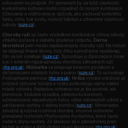
očkovaním na podpník. Pri semenách by sa totiž vlastnosti
konkrétneho kultivaru mohli rozpadnúť do nových kombinácií.
Očkovanie a vrúbľovanie je spôsob, ako zachovať konkrétnu
farbu, vôňu, tvar kvetu, rastový habitus a zdravotné vlastnosti
odrody (
ruze.cz
).
Choroby ruží
sú často výsledkom kombinácie citlivej odrody,
vlhkého počasia a slabého prúdenia vzduchu.
Čierna
škvrnitosť
patrí medzi najobávanejšie choroby ruží. Na listoch
sa objavujú tmavé škvrny, listy žltnú a predčasne opadávajú,
čím sa ker oslabuje (
ruze.cz
). Spôsobuje ju
Diplocarpon rosae
a je v exteriéri najzávažnejšou chorobou záhradných ruží
(
rhs.org.uk
).
Múčnatka
sa prejavuje belavým povlakom a
deformáciami mladých listov a pukov (
ruze.cz
). Tú spôsobuje
Podosphaera pannosa
(
rhs.org.uk
).
Hrdza
vytvára oranžové až
hrdzavé výtrusné ložiská a vošky poškodzujú najmä mäkké
mladé výhonky. Najlepšou ochranou nie je iba postrek, ale
prevencia. Vzdušná výsadba, zálievka ku koreňom,
odstraňovanie napadnutých listov, výber odolnejších odrôd a
udržiavanie rastliny v dobrej kondícii (
ruze.cz
). Mimoriadne
závažná aj ružová rozetová choroba, vírusové ochorenie
prenášané roztočom
Phyllocoptes fructiphilus
, ktoré často
vedie k úhynu rastliny. Zo škodcov sú v záhradníckej praxi
bežné aj vošky a ďalší drobní cicaví škodcovia (
rhs.org.uk
).