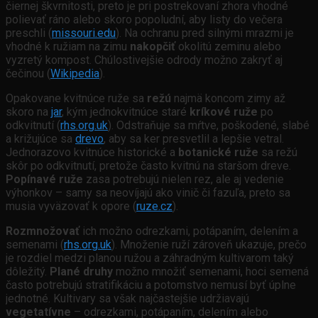
čiernej škvrnitosti, preto je pri postrekovaní zhora vhodné
polievať ráno alebo skoro popoludní, aby listy do večera
preschli (
missouri.edu
). Na ochranu pred silnými mrazmi je
vhodné k ružiam na zimu
nakopčiť
okolitú zeminu alebo
vyzretý kompost. Chúlostivejšie odrody možno zakryť aj
čečinou (
Wikipedia
).
Opakovane kvitnúce ruže sa
režú
najmä koncom zimy až
skoro na
jar
, kým jednokvitnúce staré
kríkové ruže
po
odkvitnutí (
rhs.org.uk
). Odstraňuje sa mŕtve, poškodené, slabé
a križujúce sa
drevo
, aby sa ker presvetlil a lepšie vetral.
Jednorazovo kvitnúce historické a
botanické ruže
sa režú
skôr po odkvitnutí, pretože často kvitnú na staršom dreve.
Popínavé ruže
zasa potrebujú nielen rez, ale aj vedenie
výhonkov – samy sa neovíjajú ako vinič či fazuľa, preto sa
musia vyväzovať k opore (
ruze.cz
).
Rozmnožovať
ich možno odrezkami, potápaním, delením a
semenami (
rhs.org.uk
). Množenie ruží zároveň ukazuje, prečo
je rozdiel medzi planou ružou a záhradným kultivarom taký
dôležitý.
Plané druhy
možno množiť semenami, hoci semená
často potrebujú stratifikáciu a potomstvo nemusí byť úplne
jednotné. Kultivary sa však najčastejšie udržiavajú
vegetatívne
– odrezkami, potápaním, delením alebo