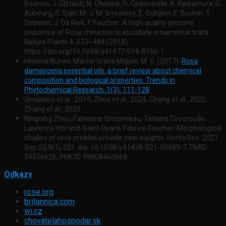
Bounon, J. Clotault, N. Choisne, H. Quesneville, K. Kawamura, S.
Aubourg, S. Sakr, M. J. M. Smulders, E. Schijlen, E. Bucher, T.
Debener, J. De Riek, F. Foucher: A high-quality genome
sequence of Rosa chinensis to elucidate ornamental traits.
Nature Plants 4, 473–484 (2018).
https://doi.org/10.1038/s41477-018-0166-1
Hristina Nunes, Marcel Graca Miguel, M. G. (2017):
Rosa
damascena essential oils: a brief review about chemical
composition and biological properties. Trends in
Phytochemical Research, 1(3), 111-128
Smulders et al., 2019; Zhou et al., 2024; Cheng et al., 2025;
Zhang et al., 2026
Ningning Zhou, Fabienne Simonneau, Tatiana Thouroude,
Laurence Hibrand-Saint Oyant, Fabrice Foucher: Morphological
studies of rose prickles provide new insights. Hortic Res. 2021
Sep 23;8(1):221. doi: 10.1038/s41438-021-00689-7. PMID:
34556626; PMCID: PMC8460668
Odkazy
rose.org
britannica.com
wi.cz
chovatelahospodar.sk