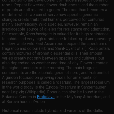
contributed to the development of modern repeat-flowering
roses. Repeat flowering, flower doubleness, and the number
of petals are all related to genes. The rose thus becomes a
model in which we can observe how specific genomic
changes create traits that humans perceived for centuries
mainly aesthetically. Wild species, however, remain an
irreplaceable source of alleles for resistance and adaptation.
For example,
Rosa laevigata
is valued for its high resistance
to aphids and very high resistance to black spot and powdery
mildew, while wild East Asian roses expand the spectrum of
fragrance and colour (Hibrand Saint-Oyant et al.). Rose petals
contain mixtures of aromatic essential oils. Their amount
varies greatly not only between species and cultivars, but
also depending on weather and time of day. Flowers contain
the highest amounts in the morning. The main fragrant
components are the alcohols geraniol, nerol, and l-citronellol.
A garden focused on growing roses for ornamental or
research purposes is called a rosarium. The largest rosarium
in the world today is the Europa-Rosarium in Sangerhausen
near Leipzig (Wikipedia). Rosaria can also be found in the
Botanical Garden in
Bratislava
, in the Mlyňany Arboretum, and
at Borová hora in Zvolen.
Historical roses include hybrids and variants of the Gallic