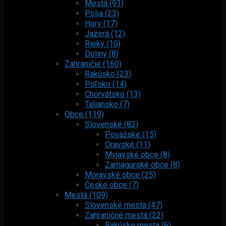
Mestá (91)
Polia (23)
Hory (17)
Jazerá (12)
Rieky (10)
Doliny (8)
Zahraničie (160)
Rakúsko (23)
Poľsko (14)
Chorvátsko (13)
Taliansko (7)
Obce (119)
Slovenské (82)
Považské (15)
Oravské (11)
Myjavské obce (8)
Zamagurské obce (8)
Moravské obce (25)
České obce (7)
Mestá (109)
Slovenské mestá (47)
Zahraničné mestá (22)
Rakúske mestá (6)