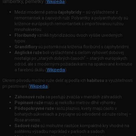
l
ambertky, p
ernetky
.
(
Wikipedia
)
Medzi moderné patria
č
ajohybridy
– sú vyšľachtené z
remontantiek a čajových ruží.
Polyantky a polyanthybridy sú
krížence európskych remontantiek s importovanou ružou
mnohokvetou.
Floribundy
vznikli hybridizáciou dvoch vyššie uvedených
typov.
Grandiflory
sú potomkovia kríženia floribúnd s čajohybridmi.
A
nglické ruže
boli vyšľachtené s cieľom vyhovieť dobovej
nostalgii po „starých dobrých časoch“ – starých európskych
odrôd, ale s modernými požiadavkami na opakované kvitnutie
a farebnú škálu (
Wikipedia
).
Okrem pôvodu možno ruže deliť aj podľa ich
habitusu
a využiteľnosti
pri pestovaní (
Wikipedia
).
Záhonové ruže
sa pestujú zväčša v menších záhradách.
Popínavé ruže
majú aj niekoľko metrov dlhé výhonky.
Pôdopokryvné ruže
rastú plazivo, kvety majú často v
bohatých súkvetiach a zvyčajne sú odvodené od ruže roľnej –
Rosa arvensis
.
Sadové ruže
sú mohutne rastúce kompaktné kry vhodné na
solitérnu výsadbu napríklad v parkoch a sadoch.