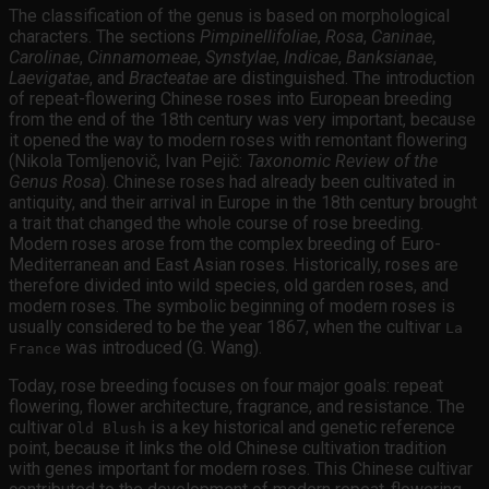
The classification of the genus is based on morphological
characters. The sections
Pimpinellifoliae
,
Rosa
,
Caninae
,
Carolinae
,
Cinnamomeae
,
Synstylae
,
Indicae
,
Banksianae
,
Laevigatae
, and
Bracteatae
are distinguished. The introduction
of repeat-flowering Chinese roses into European breeding
from the end of the 18th century was very important, because
it opened the way to modern roses with remontant flowering
(Nikola Tomljenovič, Ivan Pejič:
Taxonomic Review of the
Genus Rosa
). Chinese roses had already been cultivated in
antiquity, and their arrival in Europe in the 18th century brought
a trait that changed the whole course of rose breeding.
Modern roses arose from the complex breeding of Euro-
Mediterranean and East Asian roses. Historically, roses are
therefore divided into wild species, old garden roses, and
modern roses. The symbolic beginning of modern roses is
usually considered to be the year 1867, when the cultivar
La
was introduced (G. Wang).
France
Today, rose breeding focuses on four major goals: repeat
flowering, flower architecture, fragrance, and resistance. The
cultivar
is a key historical and genetic reference
Old Blush
point, because it links the old Chinese cultivation tradition
with genes important for modern roses. This Chinese cultivar