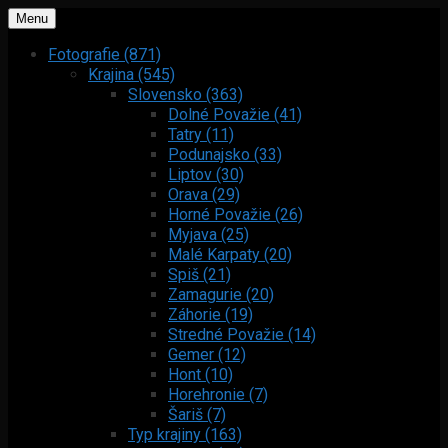
Menu
Fotografie (871)
Krajina (545)
Slovensko (363)
Dolné Považie (41)
Tatry (11)
Podunajsko (33)
Liptov (30)
Orava (29)
Horné Považie (26)
Myjava (25)
Malé Karpaty (20)
Spiš (21)
Zamagurie (20)
Záhorie (19)
Stredné Považie (14)
Gemer (12)
Hont (10)
Horehronie (7)
Šariš (7)
Typ krajiny (163)