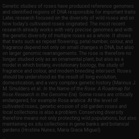
Genetic studies of roses have produced reference genomes
and identified regions of DNA responsible for important traits.
Later, research focused on the diversity of wild roses and on
how today’s cultivated roses originated. The most recent
research already works with very precise genomes and with
the genetic diversity of multiple roses as a whole. It shows
that traits such as repeat flowering, petal number, colour, and
fragrance depend not only on small changes in DNA, but also
on larger genomic rearrangements. The rose is therefore no
longer studied only as an ornamental plant, but also as a
model in which botany, evolutionary biology, the study of
fragrance and colour, and modern breeding intersect. Roses
should be understood as the result of long evolution,
domestication, and a very complex genetic history (Marinus J.
M. Smulders et al.:
In the Name of the Rose: A Roadmap for
Rose Research in the Genome Era
). Some roses are critically
endangered, for example
Rosa arabica
. At the level of
cultivated roses, genetic erosion of old garden roses and
local collections is also a problem. Conserving diversity
therefore means not only protecting wild populations, but also
maintaining ex situ collections in gene banks and botanical
gardens (Hristina Nunes, Maria Graca Miguel).