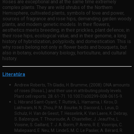
Roses are exceptional and at the same time extremely
complex plants. They are wild shrubs of the Northern
Hemisphere, cultivated plants, symbols of love and power,
sources of fragrance and rose hips, demanding garden woody
plants, and modern genetic models. In their flowers,
aesthetics meets breeding; in their prickles, plant defence; in
their rose hips, ecological value; and in their genome, a long
history of hybridization, polyploidy, and domestication. This is
why roses belong not only in flower beds and bouquets, but
also in botany, evolutionary biology, horticulture, and cultural
history.
Literatúra
Andrew Roberts, Th Gladis, H. Brumme, (2008): DNA amounts
of roses (Rosa L.) and their use in attributing ploidy levels.
Plant cell reports. 28. 61-71. 10.1007/s00299-008-0615-9.
L. Hibrand Saint-Oyant, T. Ruttink, L. Hamama, I. Kirov, D.
Lakhwani, N. N. Zhou, P. M. Bourke, N. Daccord, L. Leus, D.
Schulz, H. Van de Geest, T. Hesselink, K. Van Laere, K. Debray,
S. Balzergue, T. Thouroude, A. Chastellier, J. Jeauffre, L.
Voisine, S. Gaillard, T. J. A. Borm, P. Arens, R. E. Voorrips, C.
Maliepaard, E. Neu, M. Linde5, M. C. Le Paslier, A. Bérard, R.