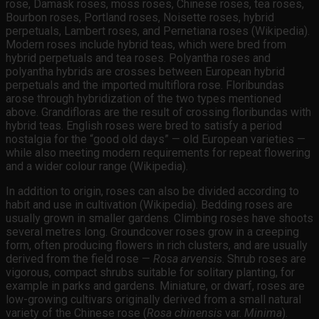
rose, Damask roses, moss roses, Chinese roses, tea roses,
Bourbon roses, Portland roses, Noisette roses, hybrid
perpetuals, Lambert roses, and Pernetiana roses (Wikipedia).
Modern roses include hybrid teas, which were bred from
hybrid perpetuals and tea roses. Polyantha roses and
polyantha hybrids are crosses between European hybrid
perpetuals and the imported multiflora rose. Floribundas
arose through hybridization of the two types mentioned
above. Grandifloras are the result of crossing floribundas with
hybrid teas. English roses were bred to satisfy a period
nostalgia for the “good old days” — old European varieties —
while also meeting modern requirements for repeat flowering
and a wider colour range (Wikipedia).
In addition to origin, roses can also be divided according to
habit and use in cultivation (Wikipedia). Bedding roses are
usually grown in smaller gardens. Climbing roses have shoots
several metres long. Groundcover roses grow in a creeping
form, often producing flowers in rich clusters, and are usually
derived from the field rose —
Rosa arvensis
. Shrub roses are
vigorous, compact shrubs suitable for solitary planting, for
example in parks and gardens. Miniature, or dwarf, roses are
low-growing cultivars originally derived from a small natural
variety of the Chinese rose (
Rosa chinensis
var.
Minima
).