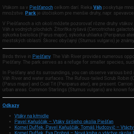
Vtákom sa v
Piešťanoch
celkom darí. Rieka
Váh
poskytuje mno
množstve.
Park
je útočiskom pre menšie druhy, napr. spevavce
V Piešťanoch a ich okolí môžete pozorovať rôzne druhy vtákov.
Váh a vodných plochách. Žltorítka ryšavá (Cercotrichas galactot
sýkorka bielolíca (Parus major), sýkorka uhliarka (Periparus a
mestských oblastí. Škorec obyčajný (Sturnus vulgaris) je známy 
Birds thrive in
Piešťany
. The Váh River provides numerous opport
Piešťany. The park serves as a refuge for smaller species, suc
In Piešťany and its surroundings, you can observe various bir
Váh River and water surfaces. The Rufous-tailed Scrub Robin (Ce
(Parus major) and Coal Tit (Periparus ater), are present. Carr
urban areas. Common Starlings (Sturnus vulgaris) are known fo
Odkazy
Vtáky na kŕmidle
Pavel Kaňuščák – Vtáky širšieho okolia Piešťan
Kornel Duffek, Pavel Kaňuščák, Tomáš Hudcovič – Vtáctv
Kornel Duffek, Eva Drobná – Nová kniha o vtáctve okolia 