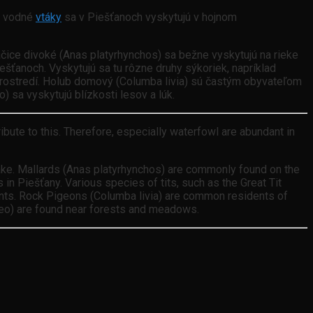
mä vodné
vtáky
sa v Piešťanoch vyskytujú v hojnom
ačice divoké (Anas platyrhynchos) sa bežne vyskytujú na rieke
ešťanoch. Vyskytujú sa tu rôzne druhy sýkoriek, napríklad
m prostredí. Holub domový (Columba livia) sú častým obyvateľom
 sa vyskytujú blízkosti lesov a lúk.
bute to this. Therefore, especially waterfowl are abundant in
lake. Mallards (Anas platyrhynchos) are commonly found on the
n Piešťany. Various species of tits, such as the Great Tit
ments. Rock Pigeons (Columba livia) are common residents of
uteo) are found near forests and meadows.