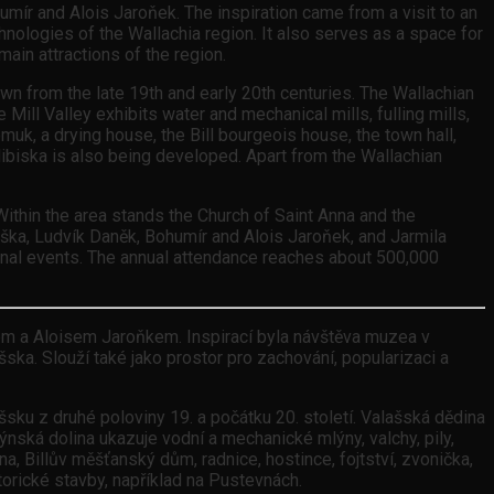
mír and Alois Jaroňek. The inspiration came from a visit to an
chnologies of the Wallachia region. It also serves as a space for
main attractions of the region.
n from the late 19th and early 20th centuries. The Wallachian
Mill Valley exhibits water and mechanical mills, fulling mills,
muk, a drying house, the Bill bourgeois house, the town hall,
olibiska is also being developed. Apart from the Wallachian
Within the area stands the Church of Saint Anna and the
aška, Ludvík Daněk, Bohumír and Alois Jaroňek, and Jarmila
itional events. The annual attendance reaches about 500,000
rem a Aloisem Jaroňkem. Inspirací byla návštěva muzea v
šska. Slouží také jako prostor pro zachování, popularizaci a
u z druhé poloviny 19. a počátku 20. století. Valašská dědina
ská dolina ukazuje vodní a mechanické mlýny, valchy, pily,
, Billův měšťanský dům, radnice, hostince, fojtství, zvonička,
orické stavby, například na Pustevnách.