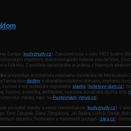
ošťom
nej Európe (
kudyznudy.cz
). Založené bolo v roku 1925 bratmi 
-historickým objektom, dokumentujúcim ľudové staviteľstvo, životn
a folklóru. Z pohľadu turistického je jednou z hlavných atrakcií 
čko
prezentuje architektúru menšieho mestečka na Moravskom Val
ej farmárskej
dediny
s charakteristickými domami, stajňami, ho
ly, lisovne a iné technické regionálne
stavby
(
hotelovy-dum.cz
). N
, fojstvo, zvonička, amfiteáter, vozovna, kováčska dieľňa, píla (
storické stavby, napr. na
Pustevnách
(
nmvp.cz
).
uté pôvodné stavby a verné rekonštrukcie (
kudyznudy.cz
). V ar
apr. Emil Zátopek, Dana Zátopková, Jiří Raška, Ludvík Daněk, Boh
órnych obradov, festivalov a tradičných podujatí (
zars.cz
). Ročn