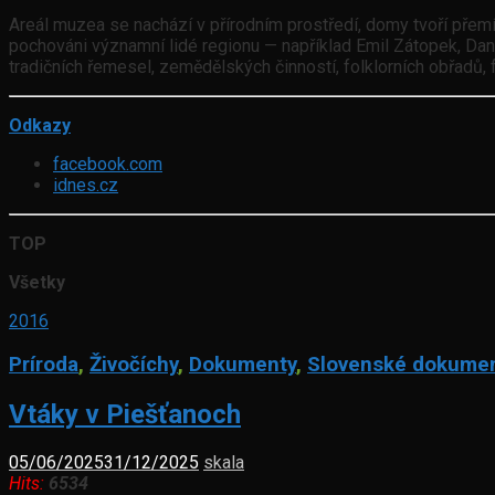
Areál muzea se nachází v přírodním prostředí, domy tvoří přemí
pochováni významní lidé regionu — například Emil Zátopek, Dan
tradičních řemesel, zemědělských činností, folklorních obřadů, 
Odkazy
facebook.com
idnes.cz
TOP
Všetky
2016
Príroda
,
Živočíchy
,
Dokumenty
,
Slovenské dokume
Vtáky v Piešťanoch
05/06/2025
31/12/2025
skala
Hits:
6534