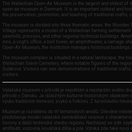
The Wallachian Open-Air Museum is the largest and oldest of it
open-air museum in Denmark. It is an important cultural and histo
the preservation, promotion, and teaching of traditional crafts, c
The museum is divided into three thematic areas: the Wooden To
Village represents a model of a Wallachian farming settlement wi
sawmills, presses, and other regional technical buildings. Amon
inns, a vogt’s office, a bell tower, an amphitheater, a carriage
Open-Air Museum, the institution manages historical buildings 
The museum complex is situated in a natural landscape; the hous
Wallachian Slavín Cemetery, where notable figures of the regio
Šuláková. Visitors can see demonstrations of traditional crafts,
visitors.
Valašské muzeum v přírodě je největším a nejstarším svého dr
přírodě v Dánsku. Je důležitým kulturně-historickým objektem do
výuku tradičních řemesel, zvyků a folkloru. Z turistického hledis
Muzeum je rozděleno do tří tematických areálů: Dřevěné měste
představuje model valašské zemědělské vesnice s charakterist
lisovny a další technické stavby regionu. Nacházejí se zde sýp
amfiteátr, vozovna, kovářská dílna a pila. Vzniká zde také nov