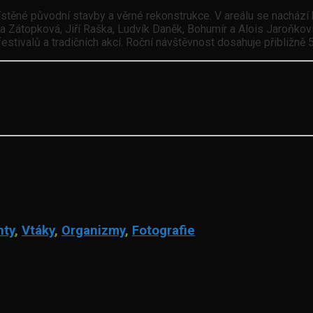
stěné původní stavby a věrné rekonstrukce. V areálu se nachází k
a Zátopková, Jiří Raška, Ludvík Daněk, Bohumír a Alois Jaroňkov
festivalů a tradičních akcí. Roční návštěvnost dosahuje přibližně
nty
,
Vtáky
,
Organizmy
,
Fotografie