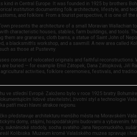
s kind in Central Europe. It was founded in 1925 by brothers Bohu
rical institution documenting folk architecture, lifestyle, and te
ustoms, and folklore. From a tourist perspective, it is one of the 
wn presents the architecture of a small Moravian Wallachian tow
th characteristic houses, stables, farm buildings, and tools. The 
g them are granaries, cloth barns, a statue of Saint John of Nepo
 shed, a blacksmith’s workshop, and a sawmill. A new area called K
such as those at Pustevny.
es consist of relocated originals and faithful reconstructions. 
n are buried — for example Emil Zátopek, Dana Zátopková, Jiří R
 agricultural activities, folklore ceremonies, festivals, and trad
uhu ve střední Evropě. Založeno bylo v roce 1925 bratry Bohumí
kumentujícím lidové stavitelství, životní styl a technologie Vala
ka patří mezi hlavní atrakce regionu.
čko představuje architekturu menšího města na Moravském Valašsk
ickými domy, stájími, hospodářskými budovami a vybavením. Mlýn
ky, suk­něnické stodoly, socha svatého Jana Nepomuckého, sušárna
ý areál Kolibiska. Muzeum kromě Valašského muzea spravuje i hist