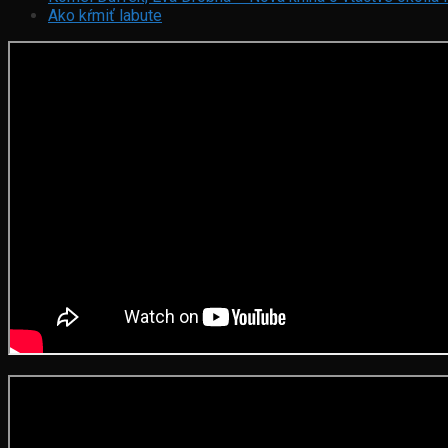
Ako kŕmiť labute