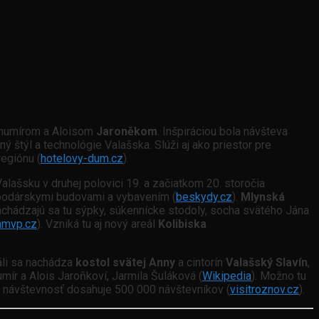
Bohumírom a Aloisom
Jaroněkom
. Inšpiráciou bola návšteva
ý štýl a technológie Valašska. Slúži aj ako priestor pre
regiónu (
hotelovy-dum.cz
).
ašsku v druhej polovici 19. a začiatkom 20. storočia
spodárskymi budovami a vybavením (
beskydy.cz
).
Mlynská
achádzajú sa tu sýpky, súkennícke stodoly, socha svätého Jána
nmvp.cz
). Vzniká tu aj nový areál
Kolibiska
eáli sa nachádza
kostol svätej Anny
a cintorín
Valašský Slavín
,
umír a Alois Jaroňkoví, Jarmila Šuláková (
Wikipedia
). Možno tu
á návštevnosť dosahuje 500 000 návštevníkov (
visitroznov.cz
).