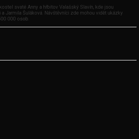
ostel svaté Anny a hřbitov Valašský Slavín, kde jsou
i a Jarmila Šuláková. Návštěvníci zde mohou vidět ukázky
 500 000 osob.