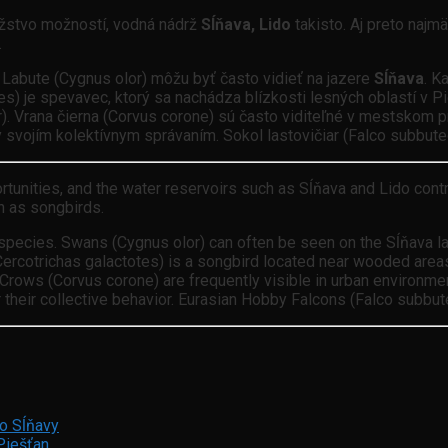
žstvo možností, vodná nádrž
Sĺňava, Lido
takisto. Aj preto naj
.
 Labute (Cygnus olor) môžu byť často vidieť na jazere
Sĺňava
. K
es) je spevavec, ktorý sa nachádza blízkosti lesných oblastí v Pi
ter). Vrana čierna (Corvus corone) sú často viditeľné v mestsko
svojím kolektívnym správaním. Sokol lastovičiar (Falco subbuteo)
unities, and the water reservoirs such as Sĺňava and Lido contri
h as songbirds.
d species. Swans (Cygnus olor) can often be seen on the Sĺňava 
rcotrichas galactotes) is a songbird located near wooded areas i
ion Crows (Corvus corone) are frequently visible in urban environ
r their collective behavior. Eurasian Hobby Falcons (Falco subb
o Sĺňavy
Piešťan