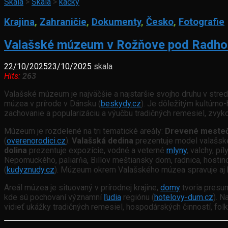
Skala
>
Skala
>
kačky
Krajina
,
Zahraničie
,
Dokumenty
,
Česko
,
Fotografie
Valašské múzeum v Rožňove pod Radh
22/10/2025
23/10/2025
skala
Hits:
263
Valašské múzeum je najväčšie a najstaršie svojho druhu v stred
múzea v prírode v Dánsku (
beskydy.cz
). Je dôležitým kultúrno
zachovanie a popularizáciu a výučbu tradičných remesiel, zvykov 
Múzeum je rozdelené na tri tematické areály:
Drevené meste
(
overenorodici.cz
).
Valašská dedina
prezentuje model valašsk
dolina
prezentuje expozície, vodné a veterné
mlyny
, valchy, pí
Nepomuckého, paliarňa, Billov meštiansky dom, radnica, hostince
(
kudyznudy.cz
). Múzeum okrem Valašského múzea spravuje aj hi
Areál múzea je situovaný v prírodnej krajine,
domy
tvoria presun
kde sú pochovaní významní
ľudia
regiónu (
hotelovy-dum.cz
). N
vidieť ukážky tradičných remesiel, hospodárských činností, folkl