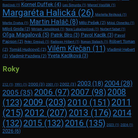
Kornel Duffek
(4)
Rončová
(1)
Leo Šimurda
(1)
Marcel Vasiľák
(1)
Margaréta Halická
(26)
Markéta Rejlková
(1)
Martin Haláč
(8)
Milo Pešek
(2)
Martin Dratva
(1)
Miloš Chmelko
(1)
Miloš Gnida
(2)
Miriam Janušková
(1)
Nora Lukačovičová
(1)
Norbert Sabat
(1)
Oľga Magalová
(5)
Patrik Bíro
(3)
Pavol Kaclík
(3)
Pavol
Papson
(2)
Róbert Toman
Peter Greguš
(1)
Radovan Hilbert
(1)
Roman Slaboch
(1)
Vilém Křečan
(11)
(2)
Tomáš Hudcovič
(2)
Vladimír Hebert
Yveta Kaclíková
(3)
(2)
Vladimír Pazdera
(2)
Roky
2004
(28)
2003
(18)
2000
(3)
2002
(3)
212
(1)
1991
(1)
2001
(1)
2008
2006
(97)
2007
(98)
2005
(35)
2009
(203)
2011
2010
(151)
(123)
(215)
2012
(207)
2013
(176)
2014
2016
(135)
(132)
2015
(132)
2023
(1)
2024
(1)
2026
(6)