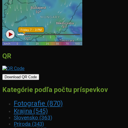
QR
Download QR Code
Kategórie podľa počtu príspevkov
Fotografie
(870)
Krajina
(545)
Slovensko
(363)
Príroda
(343)