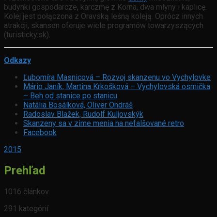
budynki gospodarcze, karczmę z Korna, dwa młyny i kaplicę.
Kolej jest połączona z Oravską leśną koleją. Oprócz innych
atrakcji, skansen oferuje wiele programów towarzyszących
(turisticky.sk).
Odkazy
Ľubomíra Masnicová – Rozvoj skanzenu vo Vychylovke
Mário Janík, Martina Krkošková – Vychylovská osmička
– Beh od stanice po stanicu
Natália Bosáíková, Oliver Ondráš
Radoslav Blažek, Rudolf Kuljovskýk
Skanzeny sa v zime menia na nefalšované retro
Facebook
2015
Prehľad
1016 článkov
291 kategórií