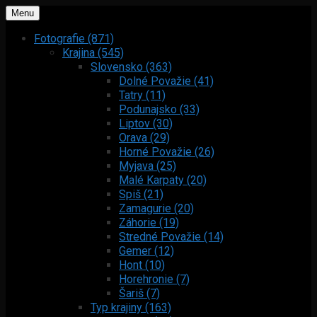
Menu
Fotografie (871)
Krajina (545)
Slovensko (363)
Dolné Považie (41)
Tatry (11)
Podunajsko (33)
Liptov (30)
Orava (29)
Horné Považie (26)
Myjava (25)
Malé Karpaty (20)
Spiš (21)
Zamagurie (20)
Záhorie (19)
Stredné Považie (14)
Gemer (12)
Hont (10)
Horehronie (7)
Šariš (7)
Typ krajiny (163)