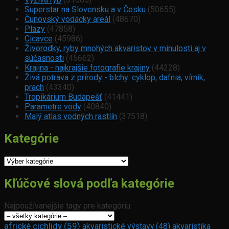
Superstar na Slovensku a v Česku
(50655)
Čunovský vodácky areál
(48670)
Plazy
(47858)
Cicavce
(45986)
Živorodky, ryby mnohých akvaristov v minulosti aj v
súčasnosti
(45662)
Krajina - najkrajšie fotografie krajiny
(44228)
Živá potrava z prírody - blchy: cyklop, dafnia, vírnik,
prach
(43340)
Tropikárium Budapešť
(41441)
Parametre vody
(40840)
Malý atlas vodných rastlín
(37518)
Kategórie
Kategórie
Kľúčové slová podľa kategórie
Najpoužívanejšie tagy pre kategóriu:
africké cichlidy
(59)
akvaristické výstavy
(48)
akvaristika