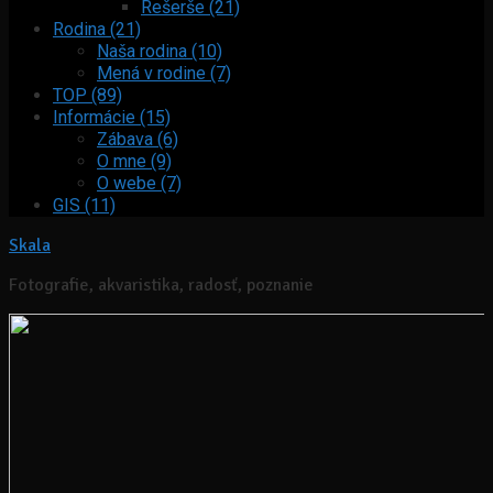
Rešerše (21)
Rodina (21)
Naša rodina (10)
Mená v rodine (7)
TOP (89)
Informácie (15)
Zábava (6)
O mne (9)
O webe (7)
GIS (11)
Skala
Fotografie, akvaristika, radosť, poznanie