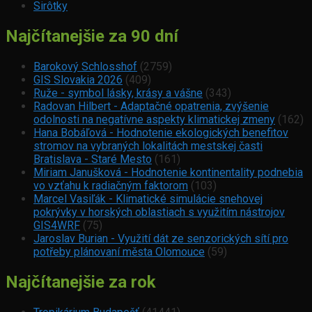
Sirôtky
Najčítanejšie za 90 dní
Barokový Schlosshof
(2759)
GIS Slovakia 2026
(409)
Ruže - symbol lásky, krásy a vášne
(343)
Radovan Hilbert - Adaptačné opatrenia, zvýšenie
odolnosti na negatívne aspekty klimatickej zmeny
(162)
Hana Bobáľová - Hodnotenie ekologických benefitov
stromov na vybraných lokalitách mestskej časti
Bratislava - Staré Mesto
(161)
Miriam Janušková - Hodnotenie kontinentality podnebia
vo vzťahu k radiačným faktorom
(103)
Marcel Vasiľák - Klimatické simulácie snehovej
pokrývky v horských oblastiach s využitím nástrojov
GIS4WRF
(75)
Jaroslav Burian - Využití dát ze senzorických sítí pro
potřeby plánovaní města Olomouce
(59)
Najčítanejšie za rok