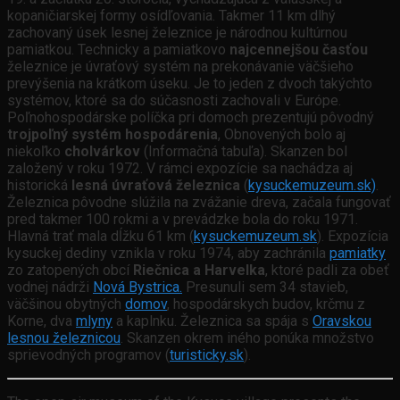
kopaničiarskej formy osídľovania. Takmer 11 km dlhý
zachovaný úsek lesnej železnice je národnou kultúrnou
pamiatkou. Technicky a pamiatkovo
najcennejšou časťou
železnice je úvraťový systém na prekonávanie väčšieho
prevýšenia na krátkom úseku. Je to jeden z dvoch takýchto
systémov, ktoré sa do súčasnosti zachovali v Európe.
Poľnohospodárske políčka pri domoch prezentujú pôvodný
trojpoľný systém hospodárenia
, Obnovených bolo aj
niekoľko
cholvárkov
(Informačná tabuľa). Skanzen bol
založený v roku 1972. V rámci expozície sa nachádza aj
historická
lesná úvraťová železnica
(
kysuckemuzeum.sk)
.
Železnica pôvodne slúžila na zvážanie dreva, začala fungovať
pred takmer 100 rokmi a v prevádzke bola do roku 1971.
Hlavná trať mala dĺžku 61 km (
kysuckemuzeum.sk
). Expozícia
kysuckej dediny vznikla v roku 1974, aby zachránila
pamiatky
zo zatopených obcí
Riečnica a Harvelka
, ktoré padli za obeť
vodnej nádrži
Nová Bystrica.
Presunuli sem 34 stavieb,
väčšinou obytných
domov
, hospodárskych budov, krčmu z
Korne, dva
mlyny
a kaplnku. Železnica sa spája s
Oravskou
lesnou železnicou
. Skanzen okrem iného ponúka množstvo
sprievodných programov (
turisticky.sk
).