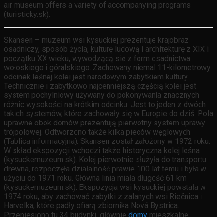
air museum offers a variety of accompanying programs
(turisticky.sk).
Skansen – muzeum wsi kysuckiej prezentuje krajobraz
osadniczy, sposób życia, kulturę ludową i architekturę z XIX i
początku XX wieku, wywodzącą się z form osadnictwa
wołoskiego i góralskiego. Zachowany niemal 11-kilometrowy
odcinek leśnej kolei jest narodowym zabytkiem kultury.
Technicznie i zabytkowo najcenniejszą częścią kolei jest
system pochylniowy używany do pokonywania znacznych
różnic wysokości na krótkim odcinku. Jest to jeden z dwóch
takich systemów, które zachowały się w Europie do dziś. Pola
uprawne obok domów prezentują pierwotny system uprawy
trójpolowej. Odtworzono także kilka pieców węglowych
(Tablica informacyjna). Skansen został założony w 1972 roku.
W skład ekspozycji wchodzi także historyczna kolej leśna
(kysuckemuzeum.sk). Kolej pierwotnie służyła do transportu
drewna, rozpoczęła działalność prawie 100 lat temu i była w
użyciu do 1971 roku. Główna linia miała długość 61 km
(kysuckemuzeum.sk). Ekspozycja wsi kysuckiej powstała w
1974 roku, aby zachować zabytki z zalanych wsi Riečnica i
Harvelka, które padły ofiarą zbiornika Nová Bystrica.
Przeniesiono tu 34 budynki, głównie
domy
mieszkalne,