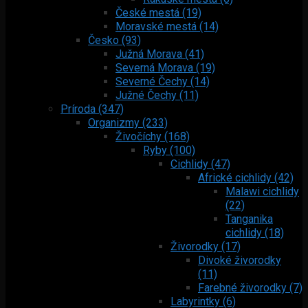
České mestá (19)
Moravské mestá (14)
Česko (93)
Južná Morava (41)
Severná Morava (19)
Severné Čechy (14)
Južné Čechy (11)
Príroda (347)
Organizmy (233)
Živočíchy (168)
Ryby (100)
Cichlidy (47)
Africké cichlidy (42)
Malawi cichlidy
(22)
Tanganika
cichlidy (18)
Živorodky (17)
Divoké živorodky
(11)
Farebné živorodky (7)
Labyrintky (6)