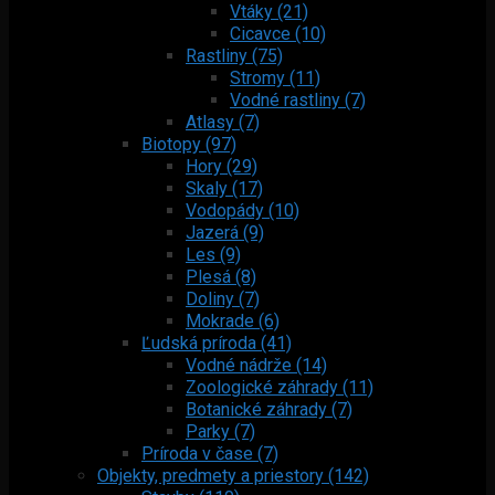
Vtáky (21)
Cicavce (10)
Rastliny (75)
Stromy (11)
Vodné rastliny (7)
Atlasy (7)
Biotopy (97)
Hory (29)
Skaly (17)
Vodopády (10)
Jazerá (9)
Les (9)
Plesá (8)
Doliny (7)
Mokrade (6)
Ľudská príroda (41)
Vodné nádrže (14)
Zoologické záhrady (11)
Botanické záhrady (7)
Parky (7)
Príroda v čase (7)
Objekty, predmety a priestory (142)