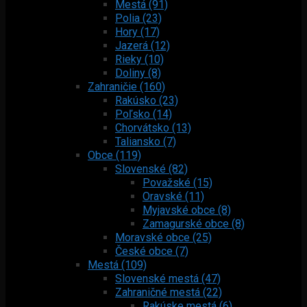
Mestá (91)
Polia (23)
Hory (17)
Jazerá (12)
Rieky (10)
Doliny (8)
Zahraničie (160)
Rakúsko (23)
Poľsko (14)
Chorvátsko (13)
Taliansko (7)
Obce (119)
Slovenské (82)
Považské (15)
Oravské (11)
Myjavské obce (8)
Zamagurské obce (8)
Moravské obce (25)
České obce (7)
Mestá (109)
Slovenské mestá (47)
Zahraničné mestá (22)
Rakúske mestá (6)