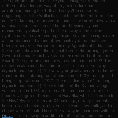
The open-air museum of the Kysuce village presents the
settlement landscape, way of life, folk culture, and
architecture during the 19th and early 20th centuries,
originating from the Wallachian and hill settlement forms. The
nearly 11 km long preserved section of the forest railway is a
national cultural monument. The most technically and
monumentally valuable part of the railway is the incline
system used to overcome significant elevation changes over
a short distance. It is one of two such systems that have
been preserved in Europe to this day. Agricultural fields near
the houses showcase the original three-field farming system.
Several charcoal kilns have also been restored (Information
Board). The open-air museum was established in 1972. The
exhibition also includes a historical forest incline railway
(kysuckemuzeum.sk). The railway originally served for timber
transportation, starting operations almost 100 years ago and
being in operation until 1971. The main line was 61 km long
(kysuckemuzeum.sk). The exhibition of the Kysuce village
was created in 1974 to preserve the monuments from the
flooded villages of Riečnica and Harvelka, which fell victim to
the Nová Bystrica reservoir. 34 buildings, mostly residential
houses, farm buildings, a tavern from Korna, two mills, and a
chapel were relocated here. The railway is connected with the
Orava
forest railway. In addition to other attractions, the open-