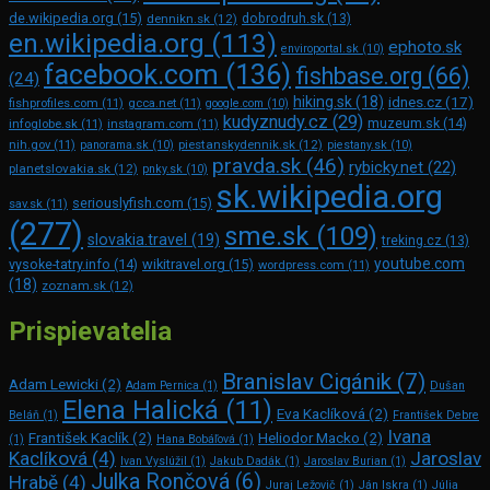
de.wikipedia.org
(15)
dennikn.sk
(12)
dobrodruh.sk
(13)
en.wikipedia.org
(113)
ephoto.sk
enviroportal.sk
(10)
facebook.com
(136)
fishbase.org
(66)
(24)
hiking.sk
(18)
idnes.cz
(17)
fishprofiles.com
(11)
gcca.net
(11)
google.com
(10)
kudyznudy.cz
(29)
muzeum.sk
(14)
infoglobe.sk
(11)
instagram.com
(11)
piestanskydennik.sk
(12)
nih.gov
(11)
panorama.sk
(10)
piestany.sk
(10)
pravda.sk
(46)
rybicky.net
(22)
planetslovakia.sk
(12)
pnky.sk
(10)
sk.wikipedia.org
seriouslyfish.com
(15)
sav.sk
(11)
(277)
sme.sk
(109)
slovakia.travel
(19)
treking.cz
(13)
youtube.com
vysoke-tatry.info
(14)
wikitravel.org
(15)
wordpress.com
(11)
(18)
zoznam.sk
(12)
Prispievatelia
Branislav Cigánik
(7)
Adam Lewicki
(2)
Adam Pernica
(1)
Dušan
Elena Halická
(11)
Eva Kaclíková
(2)
Beláň
(1)
František Debre
Ivana
František Kaclík
(2)
Heliodor Macko
(2)
(1)
Hana Bobáľová
(1)
Kaclíková
(4)
Jaroslav
Ivan Vyslúžil
(1)
Jakub Dadák
(1)
Jaroslav Burian
(1)
Julka Rončová
(6)
Hrabě
(4)
Juraj Ležovič
(1)
Ján Iskra
(1)
Júlia