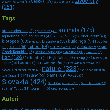
živočíchy
Česko
(139)
zima
(81)
výstavy
(72)
čas
(75)
ľad
(72)
(251)
Tags
animals
(175)
african cichlids
(49)
agriculture
(41)
aquaristics
(52)
aquariums
(43)
biodiversity
(43)
art
(37)
Austria
(32)
buildings
(94)
biotopes
(83)
Bratislava
(58)
castles
birds
(27)
cities
(88)
cichlid
(60)
(39)
cultural heritage
(40)
cultural events
(31)
Czech Republic
(46)
Danube region
(36)
exhibitions
(36)
families
(27)
fish
(126)
High Tatras
(48)
hiking
(44)
fish breeding
(31)
history
(28)
Lower Považie
(41)
Liptov
(35)
livebearers
(31)
Moravia
(27)
Myjava
(28)
nature
(323)
nature conservation
national cultural monuments
(26)
plants
(69)
Piešťany
(55)
Považie
(37)
(29)
Orava
(31)
Slovakia
(424)
Small Carpathians
(35)
South Moravia
(30)
tourism
(45)
Tatras
(38)
Spiš
(28)
Upper Považie
(27)
Autori
Branislav Cigánik
(7)
Ad Konings
(5)
Alexandra Podolinská
(4)
Dano Kurek
(4)