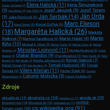
Elena Halická
(11)
Irena Šimuneková
Dušan Jurčacko
(4)
(9)
Jozef Javurek
(9)
Jozef Terem
Ivan Bohuš
(4)
Ivan Čillík
(4)
Ján Urda
Ján Serbák
(14)
(9)
Julka Rončová
(6)
Marc Elie­son
(17)
Kornel Duffek
(6)
Karol Srnec
(5)
Margaréta Halická
(26)
(18)
Markéta
Martin
Martin Haláč
(8)
Rejlková
(7)
Martina Haratíková
(6)
Kiňo
(10)
Michael K. Oliver
(5)
Michal Toufar
(4)
Michal Uriča
(4)
Michal
Miroslav Lisinovič
(11)
Monika Nosková
(5)
Šimkovic
(4)
Oskár
Otakar Brandos
(9)
Oľga Magalová
(5)
Mažgút
(4)
Peter Kaclík
(4)
Peter
Roman Slaboch
(7)
Renáta Jaloviarová
(5)
Remeň
(4)
Petr Novák
(4)
Tomáš Hudcovič
(8)
Tomáš
Róbert Toman
(5)
Sam Bors­tein
(4)
Vilém Křečan
(11)
Šereda
(6)
Václav Sulek
(6)
Zuzana
Ľubomír Motyčka
(9)
Ľuboš Vodička
(5)
Minarovičová
(4)
Zdroje
akvarista.cz
(34)
apsida.sk
(29)
aktuality.sk
(19)
akvarko.cz
(11)
cichlid-
blogspot.com
(14)
blogspot.sk
(15)
cestovatel.eu
(11)
cs.wikipedia.org
(91)
forum.com
(30)