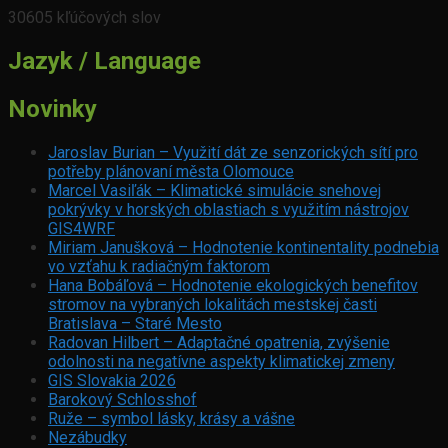
30605 kľúčových slov
Jazyk / Language
Novinky
Jaroslav Burian – Využití dát ze senzorických sítí pro
potřeby plánovaní města Olomouce
Marcel Vasiľák – Klimatické simulácie snehovej
pokrývky v horských oblastiach s využitím nástrojov
GIS4WRF
Miriam Janušková – Hodnotenie kontinentality podnebia
vo vzťahu k radiačným faktorom
Hana Bobáľová – Hodnotenie ekologických benefitov
stromov na vybraných lokalitách mestskej časti
Bratislava – Staré Mesto
Radovan Hilbert – Adaptačné opatrenia, zvýšenie
odolnosti na negatívne aspekty klimatickej zmeny
GIS Slovakia 2026
Barokový Schlosshof
Ruže – symbol lásky, krásy a vášne
Nezábudky