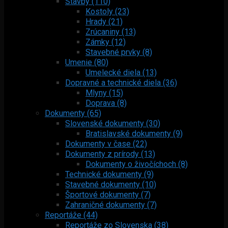
Stavby (110)
Kostoly (23)
Hrady (21)
Zrúcaniny (13)
Zámky (12)
Stavebné prvky (8)
Umenie (80)
Umelecké diela (13)
Dopravné a technické diela (36)
Mlyny (15)
Doprava (8)
Dokumenty (65)
Slovenské dokumenty (30)
Bratislavské dokumenty (9)
Dokumenty v čase (22)
Dokumenty z prírody (13)
Dokumenty o živočíchoch (8)
Technické dokumenty (9)
Stavebné dokumenty (10)
Športové dokumenty (7)
Zahraničné dokumenty (7)
Reportáže (44)
Reportáže zo Slovenska (38)