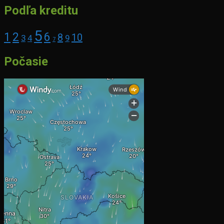
Podľa kreditu
5
1
2
6
8
10
3
4
9
7
Počasie