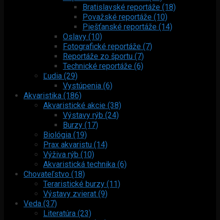
Bratislavské reportáže (18)
Považské reportáže (10)
Piešťanské reportáže (14)
Oslavy (10)
Fotografické reportáže (7)
Reportáže zo športu (7)
Technické reportáže (6)
Ľudia (29)
Vystúpenia (6)
Akvaristika (186)
Akvaristické akcie (38)
Výstavy rýb (24)
Burzy (17)
Biológia (19)
Prax akvaristu (14)
Výživa rýb (10)
Akvaristická technika (6)
Chovateľstvo (18)
Teraristické burzy (11)
Výstavy zvierat (9)
Veda (37)
Literatúra (23)