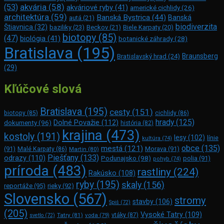
akvária
(58)
(53)
akváriové ryby
(41)
americké cichlidy
(26)
architektúra
(59)
Banská Bystrica
(44)
Banská
autá
(21)
biodiverzita
Štiavnica
(32)
baziliky
(23)
Beckov
(21)
Biele Karpaty
(20)
biotopy
(85)
(47)
biológia
(41)
botanické záhrady
(28)
Bratislava
(195)
Braunsberg
Bratislavský hrad
(24)
(29)
Kľúčové slová
Bratislava
(195)
cesty
(151)
biotopy
(85)
cichlidy
(86)
hrady
(125)
Dolné Považie
(112)
dokumenty
(96)
história
(82)
krajina
(473)
kostoly
(191)
lesy
(102)
línie
kultúra
(74)
obce
(135)
mestá
(121)
(91)
Morava
(91)
Malé Karpaty
(86)
Martin
(80)
Piešťany
(133)
odrazy
(110)
Podunajsko
(98)
polia
(91)
pohyb
(74)
príroda
(483)
rastliny
(224)
Rakúsko
(108)
ryby
(195)
skaly
(156)
reportáže
(95)
rieky
(92)
Slovensko
(567)
stromy
stavby
(106)
Spiš
(72)
(205)
Vysoké Tatry
(109)
Tatry
(81)
voda
(79)
vtáky
(87)
svetlo
(72)