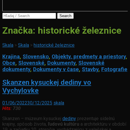
Search
for:
Značka:
historické železnice
Skala
>
Skala
>
historické železnice
Krajina
,
Slovensko
,
Objekty, predmety a priestory
,
Obce
,
Slovenské
,
Dokumenty
,
Slovenské
dokumenty
,
Dokumenty v čase
,
Stavby
,
Fotografie
Skanzen kysuckej dediny vo
Vychylovke
01/06/2022
30/12/2025
skala
Hits:
730
Skanzen – múzeum kysuckej
dediny
prezentuje sídelnú
krajiny, spôsob života,
ľudovú kultúru
a architektúru v období
19. a začiatku 20. storočia, vychádzajúcu z valašskej a