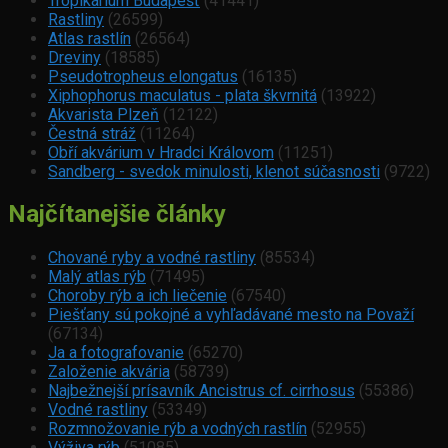
Tropikárium Budapešť
(41441)
Rastliny
(26599)
Atlas rastlín
(26564)
Dreviny
(18585)
Pseudotropheus elongatus
(16135)
Xiphophorus maculatus - plata škvrnitá
(13922)
Akvarista Plzeň
(12122)
Čestná stráž
(11264)
Obří akvárium v Hradci Královom
(11251)
Sandberg - svedok minulosti, klenot súčasnosti
(9722)
Najčítanejšie články
Chované ryby a vodné rastliny
(85534)
Malý atlas rýb
(71495)
Choroby rýb a ich liečenie
(67540)
Piešťany sú pokojné a vyhľadávané mesto na Považí
(67134)
Ja a fotografovanie
(65270)
Založenie akvária
(58739)
Najbežnejší prísavník Ancistrus cf. cirrhosus
(55386)
Vodné rastliny
(53349)
Rozmnožovanie rýb a vodných rastlín
(52955)
Výživa rýb
(51085)