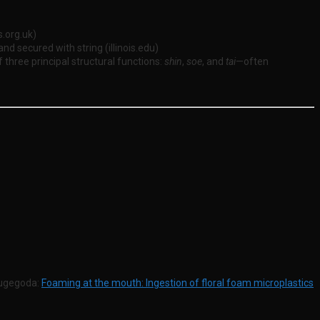
s.org.uk)
d secured with string (illinois.edu)
 three principal structural functions:
shin
,
soe
, and
tai
—often
Nugegoda:
Foaming at the mouth: Ingestion of floral foam microplastics