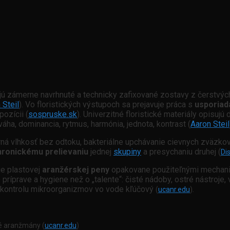
jú zámerne navrhnuté a technicky zafixované zostavy z čerstvý
 Steil
). Vo floristických výstupoch sa prejavuje práca s
usporiad
ozícii (
sospruske.sk
). Univerzitné floristické materiály opisujú d
váha, dominancia, rytmus, harmónia, jednota, kontrast (
Aaron Steil
ná vlhkosť bez odtoku, bakteriálne upchávanie cievnych zväzko
hronickému prelievaniu
jednej
skupiny
a presychaniu druhej (
Di
ie plastovej
aranžérskej peny
opakovane použiteľnými mechani
o príprave a hygiene než o „talente“: čisté nádoby, ostré nástroj
 a kontrolu mikroorganizmov vo vode kľúčový
.
(
ucanr.edu
)
vé aranžmány (
ucanr.edu
)