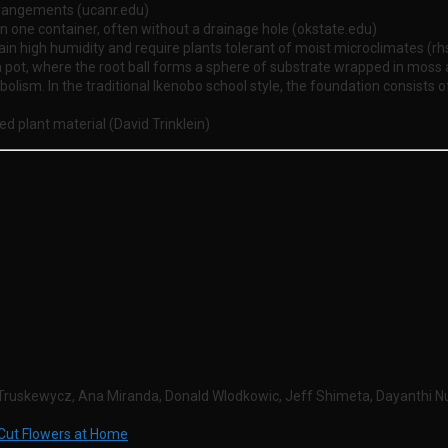
rrangements (ucanr.edu)
in one container, often without a drainage hole (okstate.edu)
n high humidity and require plants tolerant of moist microclimates (rh
pot, where the root ball forms a sphere of substrate wrapped in moss an
lism. In the traditional Ikenobo school style, the foundation consists of
 plant material (David Trinklein)
 Truskewycz, Ana Miranda, Donald Wlodkowic, Jeff Shimeta, Dayanthi 
 Cut Flowers at Home