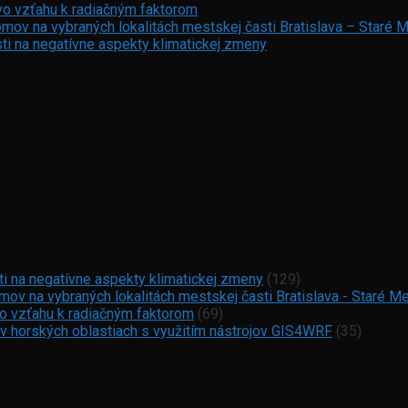
vo vzťahu k radiačným faktorom
mov na vybraných lokalitách mestskej časti Bratislava – Staré 
ti na negatívne aspekty klimatickej zmeny
ti na negatívne aspekty klimatickej zmeny
(129)
ov na vybraných lokalitách mestskej časti Bratislava - Staré M
vo vzťahu k radiačným faktorom
(69)
 v horských oblastiach s využitím nástrojov GIS4WRF
(35)