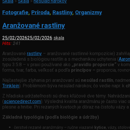
Skala
>
Skala
>
nesúlad nárokov
Fotografie
,
Príroda
,
Rastliny
,
Organizmy
Aranžované rastliny
25/02/2026
25/02/2026
skala
Hits:
241
Aranžované
rastliny
– aranžované rastlinné kompozície) zahŕňa
zosúladená s biológiou rastlín a s mechanikou uchytenia (
Aaron
typu 3:5:8 – v praxi používané ako
„pravidlo proporcie“
v komp
forma, tvar, farba, veľkosť a podľa
princípov –
proporcia, rovno
Najčastejšie zlyhania pri aranžovaní sú
nesúlad rastlín
, nadmer
Trinklein
). Problémom býva nesúlad nárokov, čo vedie napr. k
c
Z hľadiska udržateľnosti sú dnes kľúčové dve témy. Nahrádzan
(
sciencedirect.com
). Výsledná kvalita aranžmánu je často viac 
plesne a hnitie. Pri rezaných kvetoch je dôraz na čistotu vázy
Základná typológia (podľa biológie a údržby)
čerstvé rezané aranžmány – ručne viazané
kytice
, vázy, stolo