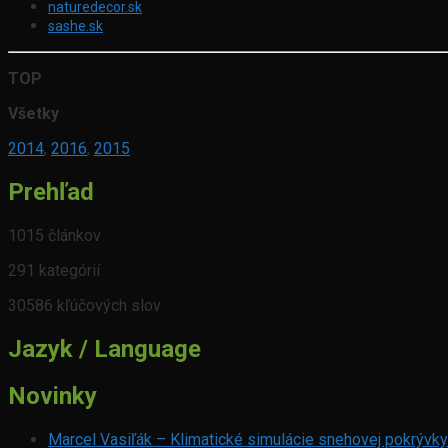
naturedecor.sk
sashe.sk
TOP
Všetky
2014
,
2016
,
2015
Prehľad
1015 článkov
291 kategórií
30586 kľúčových slov
Jazyk / Language
Novinky
Marcel Vasiľák – Klimatické simulácie snehovej pokrývky