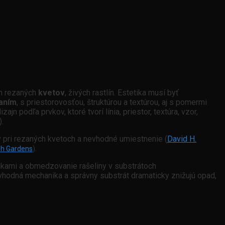
ch rezaných
kvetov
, živých rastlín. Estetika musí byť
aním
, s priestorovosťou, štruktúrou a textúrou, aj s pomermi
izajn podľa prvkov, ktoré tvorí línia, priestor, textúra, vzor,
).
v pri rezaných kvetoch a nevhodné umiestnenie (
David H.
.
sh Gardens
)
kami a obmedzovanie rašeliny v substrátoch
e, vhodná mechanika a správny substrát dramaticky znižujú opad,