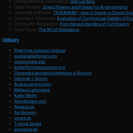
Shelley Mitchell, David Hillock:
Dish Gardens
David Trinklein:
Drying Flowers and Foliage for Arrangements
James M. DelPrince:
TERRARIUM – How to Design a Closed-Sy
Coleman L. Etheredge:
Evaluation of Commercial Viability of Eco
Thomas M. Blessington:
Post Harvest Handling of Cut Flowers
Carol Papas:
The Art of Kokedama
Odkazy
Peat-free compost choices
sustainablefloristry.org
oregonstate.edu
britishfloristassociation.org
Slovenská asociácia kvetinárov a floristov
Deborah J. Benoit
Aranžovanie kvetov
Melissa Lafontaine
Kathy Wolfe
fioredesigns.com
flowerio.sk
Ilse Beunen
veneti.sk
Tvorivá žienka
westwing.sk