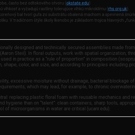
ádobe, často bez odtokového otvoru (
okstate.edu
)
vlhkosť a vyžadujú rastliny tolerujúce vlhkú mikroklímu (
rhs.org.uk
)
koreňový bal tvorí guľa zo substrátu obalená machom a spevnená šnúrk
oliku. V tradičnom štýle školy Ikenobo je základom trojica hlavných „fun
ionally designed and technically secured assemblies made from f
aron Steil). In floral outputs, work with spatial organization, thr
used in practice as a “rule of proportion” in composition (sospru
m, shape, color, and size, and according to principles including pr
lity, excessive moisture without drainage, bacterial blockage of
 requirements, which may lead, for example, to chronic overwateri
tral: replacing plastic floral foam with reusable mechanics and r
 hygiene than on “talent”: clean containers, sharp tools, approp
ol of microorganisms in water are critical (ucanr.edu).