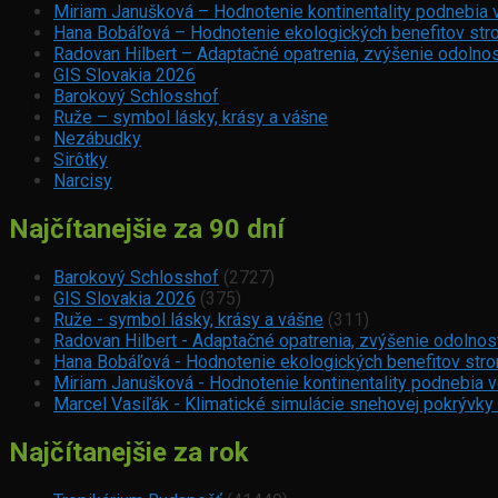
Miriam Janušková – Hodnotenie kontinentality podnebia 
Hana Bobáľová – Hodnotenie ekologických benefitov stro
Radovan Hilbert – Adaptačné opatrenia, zvýšenie odolnos
GIS Slovakia 2026
Barokový Schlosshof
Ruže – symbol lásky, krásy a vášne
Nezábudky
Sirôtky
Narcisy
Najčítanejšie za 90 dní
Barokový Schlosshof
(2727)
GIS Slovakia 2026
(375)
Ruže - symbol lásky, krásy a vášne
(311)
Radovan Hilbert - Adaptačné opatrenia, zvýšenie odolnos
Hana Bobáľová - Hodnotenie ekologických benefitov strom
Miriam Janušková - Hodnotenie kontinentality podnebia 
Marcel Vasiľák - Klimatické simulácie snehovej pokrývky
Najčítanejšie za rok