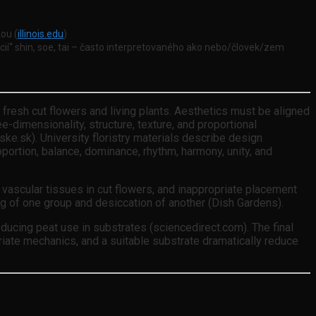
ou (
illinois.edu
)
kcií“ shin, soe, tai – často interpretovaného ako nebo/človek/zem
resh cut flowers and living plants. Aesthetics must be aligned
ee-dimensionality, structure, texture, and proportional
ske.sk). University floristry materials describe design
oportion, balance, dominance, rhythm, harmony, unity, and
 vascular tissues in cut flowers, and inappropriate placement
ng of one group and desiccation of another (Dish Gardens).
educing peat use in substrates (sciencedirect.com). The final
riate mechanics, and a suitable substrate dramatically reduce