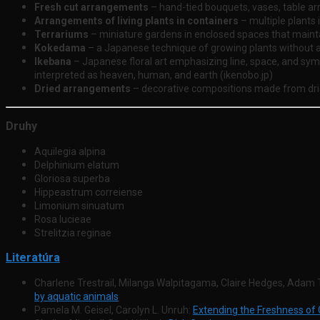
Fresh cut arrangements
– hand-tied bouquets, vases, table a
Arrangements of living plants in containers
– multiple plants 
Terrariums
– miniature gardens in enclosed spaces that maintai
Kokedama
– a Japanese technique of growing plants without a 
Ikebana
– Japanese floral art emphasizing line, space, and symbo
interpreted as heaven, human, and earth (ikenobo.jp)
Dried arrangements
– decorative compositions made from dried
Druhy
Aquilegia alpina
Delphinium elatum
Gloriosa superba
Hippeastrum correiense
Limonium sinuatum
Rosa lucieae
Strelitzia reginae
Literatúra
Charlene Trestrail, Milanga Walpitagama, Claire Hedges, Adam
by aquatic animals
Pamela M. Geisel, Carolyn L. Unruh:
Extending the Freshness of