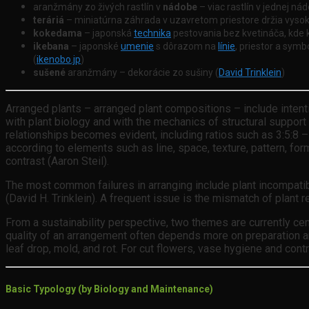
aranžmány zo živých rastlín v
nádobe
– viac rastlín v jednej n
teráriá
– miniatúrna záhrada v uzavretom priestore držia vysokú 
kokedama
– japonská
technika
pestovania bez kvetináča, kde 
ikebana
– japonské
umenie
s dôrazom na
línie
, priestor a symb
(
ikenobo.jp
)
sušené
aranžmány – dekorácie zo sušiny (
David Trinklein
)
Arranged plants – arranged plant compositions – include intent
with plant biology and with the mechanics of structural support (A
relationships becomes evident, including ratios such as 3:5:8 – 
according to elements such as line, space, texture, pattern, for
contrast (Aaron Steil).
The most common failures in arranging include plant incompatibi
(David H. Trinklein). A frequent issue is the mismatch of plant
From a sustainability perspective, two themes are currently cen
quality of an arrangement often depends more on preparation and
leaf drop, mold, and rot. For cut flowers, vase hygiene and contr
Basic Typology (by Biology and Maintenance)