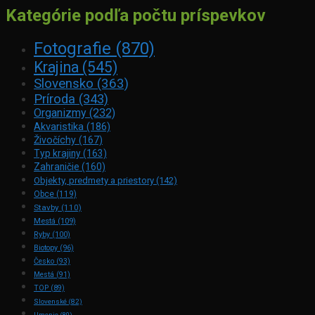
Kategórie podľa počtu príspevkov
Fotografie
(870)
Krajina
(545)
Slovensko
(363)
Príroda
(343)
Organizmy
(232)
Akvaristika
(186)
Živočíchy
(167)
Typ krajiny
(163)
Zahraničie
(160)
Objekty, predmety a priestory
(142)
Obce
(119)
Stavby
(110)
Mestá
(109)
Ryby
(100)
Biotopy
(96)
Česko
(93)
Mestá
(91)
TOP
(89)
Slovenské
(82)
Umenie
(80)