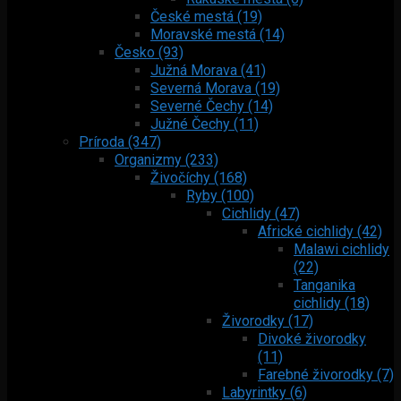
České mestá (19)
Moravské mestá (14)
Česko (93)
Južná Morava (41)
Severná Morava (19)
Severné Čechy (14)
Južné Čechy (11)
Príroda (347)
Organizmy (233)
Živočíchy (168)
Ryby (100)
Cichlidy (47)
Africké cichlidy (42)
Malawi cichlidy
(22)
Tanganika
cichlidy (18)
Živorodky (17)
Divoké živorodky
(11)
Farebné živorodky (7)
Labyrintky (6)