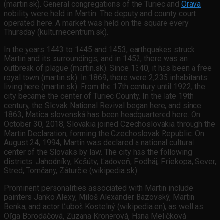
(martin.sk). General congregations of the Turiec and
Orava
nobility were held in Martin. The deputy and county court
operated here. A market was held on the square every
Thursday (kulturnecentrum.sk).
In the years 1443 to 1445 and 1453, earthquakes struck
Martin and its surroundings, and in 1452, there was an
outbreak of plague (martin.sk). Since 1340, it has been a free
royal town (martin.sk). In 1869, there were 2,235 inhabitants
living here (martin.sk). From the 17th century until 1922, the
city became the center of Turiec County. In the late 19th
century, the Slovak National Revival began here, and since
1863, Matica slovenská has been headquartered here. On
October 30, 2018, Slovakia joined Czechoslovakia through the
Martin Declaration, forming the Czechoslovak Republic. On
August 24, 1994, Martin was declared a national cultural
center of the Slovaks by law. The city has the following
districts: Jahodníky, Košúty, Ľadoveň, Podháj, Priekopa, Sever,
Stred, Tomčany, Záturčie (wikipedia.sk).
Prominent personalities associated with Martin include
painters Janko Alexy, Miloš Alexander Bazovský, Martin
Benka, and actor Ľuboš Kostelný (wikipedia.en), as well as
Oľga Borodáčová, Zuzana Kronerová, Hana Meličková