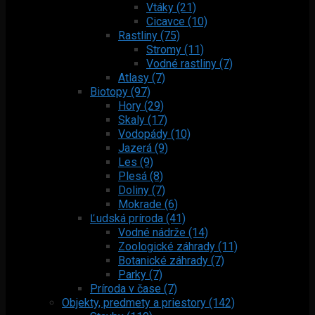
Vtáky (21)
Cicavce (10)
Rastliny (75)
Stromy (11)
Vodné rastliny (7)
Atlasy (7)
Biotopy (97)
Hory (29)
Skaly (17)
Vodopády (10)
Jazerá (9)
Les (9)
Plesá (8)
Doliny (7)
Mokrade (6)
Ľudská príroda (41)
Vodné nádrže (14)
Zoologické záhrady (11)
Botanické záhrady (7)
Parky (7)
Príroda v čase (7)
Objekty, predmety a priestory (142)