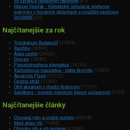
vo vzťahu k radiačným faktorom
(67)
Marcel Vasiľák - Klimatické simulácie snehovej
pokrývky v horských oblastiach s využitím nástrojov
GIS4WRF
(35)
Najčítanejšie za rok
Tropikárium Budapešť
(41439)
Rastliny
(26599)
Atlas rastlín
(26562)
Dreviny
(18582)
Pseudotropheus elongatus
(16134)
Xiphophorus maculatus - plata škvrnitá
(13922)
Akvarista Plzeň
(12122)
Čestná stráž
(11263)
Obří akvárium v Hradci Královom
(11251)
Sandberg - svedok minulosti, klenot súčasnosti
(9720)
Najčítanejšie články
Chované ryby a vodné rastliny
(85534)
Malý atlas rýb
(71495)
Choroby rýb a ich liečenie
(67540)