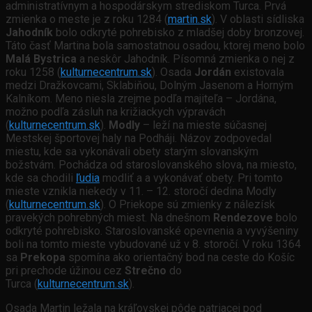
administratívnym a hospodárskym strediskom Turca. Prvá
zmienka o meste je z roku 1284 (
martin.sk
). V oblasti sídliska
Jahodník
bolo odkryté pohrebisko z mladšej doby bronzovej.
Táto časť Martina bola samostatnou osadou, ktorej meno bolo
Malá Bystrica
a neskôr Jahodník. Písomná zmienka o nej z
roku 1258 (
kulturnecentrum.sk
). Osada
Jordán
existovala
medzi Dražkovcami, Sklabiňou, Dolným Jasenom a Horným
Kalníkom. Meno niesla zrejme podľa majiteľa – Jordána,
možno podľa zásluh na križiackych výpravách
(
kulturnecentrum.sk
).
Modly
– leží na mieste súčasnej
Mestskej športovej haly na Podháji. Názov zodpovedal
miestu, kde sa vykonávali obety starým slovanským
božstvám. Pochádza od staroslovanského slova, na miesto,
kde sa chodili
ľudia
modliť a a vykonávať obety. Pri tomto
mieste vznikla niekedy v 11. – 12. storočí dedina Modly
(
kulturnecentrum.sk
). O Priekope sú zmienky z nálezísk
pravekých pohrebných miest. Na dnešnom
Rendezove
bolo
odkryté pohrebisko. Staroslovanské opevnenia a vyvýšeniny
boli na tomto mieste vybudované už v 8. storočí. V roku 1364
sa
Prekopa
spomína ako orientačný bod na ceste do Košíc
pri prechode úžinou cez
Strečno
do
Turca (
kulturnecentrum.sk
).
Osada Martin ležala na kráľovskej pôde patriacej pod