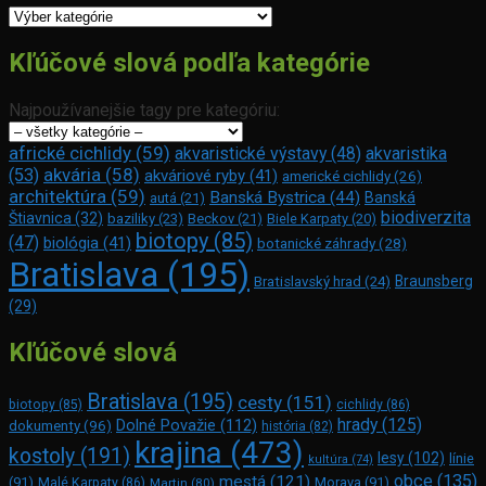
Kategórie
Kľúčové slová podľa kategórie
Najpoužívanejšie tagy pre kategóriu:
africké cichlidy
(59)
akvaristické výstavy
(48)
akvaristika
akvária
(58)
(53)
akváriové ryby
(41)
americké cichlidy
(26)
architektúra
(59)
Banská Bystrica
(44)
Banská
autá
(21)
biodiverzita
Štiavnica
(32)
baziliky
(23)
Beckov
(21)
Biele Karpaty
(20)
biotopy
(85)
(47)
biológia
(41)
botanické záhrady
(28)
Bratislava
(195)
Braunsberg
Bratislavský hrad
(24)
(29)
Kľúčové slová
Bratislava
(195)
cesty
(151)
biotopy
(85)
cichlidy
(86)
hrady
(125)
Dolné Považie
(112)
dokumenty
(96)
história
(82)
krajina
(473)
kostoly
(191)
lesy
(102)
línie
kultúra
(74)
obce
(135)
mestá
(121)
(91)
Morava
(91)
Malé Karpaty
(86)
Martin
(80)