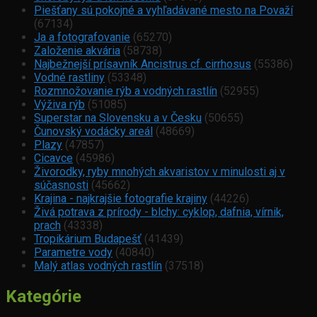
Piešťany sú pokojné a vyhľadávané mesto na Považí
(67134)
Ja a fotografovanie
(65270)
Založenie akvária
(58738)
Najbežnejší prísavník Ancistrus cf. cirrhosus
(55386)
Vodné rastliny
(53348)
Rozmnožovanie rýb a vodných rastlín
(52955)
Výživa rýb
(51085)
Superstar na Slovensku a v Česku
(50655)
Čunovský vodácky areál
(48669)
Plazy
(47857)
Cicavce
(45986)
Živorodky, ryby mnohých akvaristov v minulosti aj v
súčasnosti
(45662)
Krajina - najkrajšie fotografie krajiny
(44226)
Živá potrava z prírody - blchy: cyklop, dafnia, vírnik,
prach
(43338)
Tropikárium Budapešť
(41439)
Parametre vody
(40840)
Malý atlas vodných rastlín
(37518)
Kategórie