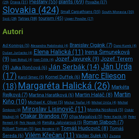
plants
(69)
Piešťany
(55)
Považie
(37)
(29)
Orava
(31)
Slovakia
(424)
Small Carpathians
(35)
South Moravia
(30)
tourism
(45)
Tatras
(38)
Spiš
(28)
Upper Považie
(27)
Autori
Branislav Cigánik
(7)
Ad Konings
(5)
Alexandra Podolinská
(4)
Dano Kurek
(4)
Elena Halická
(11)
Irena Šimuneková
Dušan Jurčacko
(4)
(9)
Jozef Javurek
(9)
Jozef Terem
Ivan Bohuš
(4)
Ivan Čillík
(4)
Ján Urda
Ján Serbák
(14)
(9)
Julka Rončová
(6)
Marc Elie­son
(17)
Kornel Duffek
(6)
Karol Srnec
(5)
Margaréta Halická
(26)
(18)
Markéta
Martin
Martin Haláč
(8)
Rejlková
(7)
Martina Haratíková
(6)
Kiňo
(10)
Michael K. Oliver
(5)
Michal Toufar
(4)
Michal Uriča
(4)
Michal
Miroslav Lisinovič
(11)
Monika Nosková
(5)
Šimkovic
(4)
Oskár
Otakar Brandos
(9)
Oľga Magalová
(5)
Mažgút
(4)
Peter Kaclík
(4)
Peter
Roman Slaboch
(7)
Renáta Jaloviarová
(5)
Remeň
(4)
Petr Novák
(4)
Tomáš Hudcovič
(8)
Tomáš
Róbert Toman
(5)
Sam Bors­tein
(4)
Vilém Křečan
(11)
Šereda
(6)
Václav Sulek
(6)
Zuzana