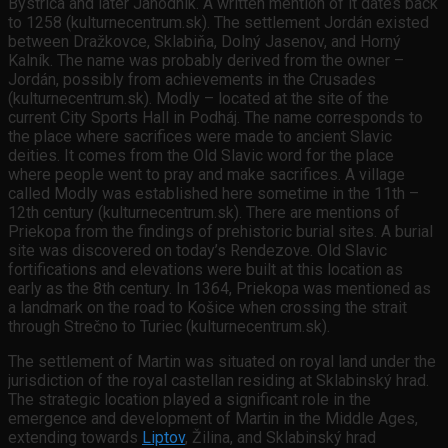
Bystrica and later Jahodník. A written mention of it dates back
to 1258 (kulturnecentrum.sk). The settlement Jordán existed
between Dražkovce, Sklabiňa, Dolný Jasenov, and Horný
Kalník. The name was probably derived from the owner –
Jordán, possibly from achievements in the Crusades
(kulturnecentrum.sk). Modly – located at the site of the
current City Sports Hall in Podháj. The name corresponds to
the place where sacrifices were made to ancient Slavic
deities. It comes from the Old Slavic word for the place
where people went to pray and make sacrifices. A village
called Modly was established here sometime in the 11th –
12th century (kulturnecentrum.sk). There are mentions of
Priekopa from the findings of prehistoric burial sites. A burial
site was discovered on today’s Rendezove. Old Slavic
fortifications and elevations were built at this location as
early as the 8th century. In 1364, Priekopa was mentioned as
a landmark on the road to Košice when crossing the strait
through Strečno to Turiec (kulturnecentrum.sk).
The settlement of Martin was situated on royal land under the
jurisdiction of the royal castellan residing at Sklabinský hrad.
The strategic location played a significant role in the
emergence and development of Martin in the Middle Ages,
extending towards
Liptov
, Žilina, and Sklabinský hrad