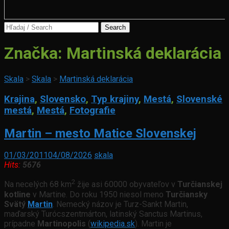
Search
for:
Značka:
Martinská deklarácia
Skala
>
Skala
>
Martinská deklarácia
Krajina
,
Slovensko
,
Typ krajiny
,
Mestá
,
Slovenské
mestá
,
Mestá
,
Fotografie
Martin – mesto Matice Slovenskej
01/03/2011
04/08/2026
skala
Hits:
5676
2
Na necelých 68 km
žije asi 60000 obyvateľov v
Turčianskej
kotline
v Martine. Do roku 1950 niesol meno
Turčiansky
Svätý
Martin
. Nemecký názov je Turz-Sankt Martin,
maďarský Turócszentmárton, latinský Sanctus Martinus,
prípadne
Martinopolis
(
wikipedia.sk
). Martin je