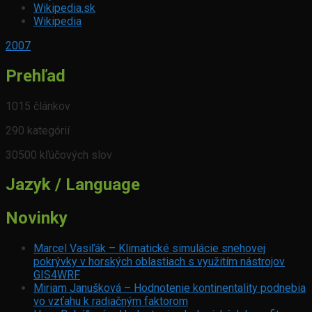
Wikipedia.sk
Wikipedia
2007
Prehľad
1015 článkov
290 kategórií
30500 kľúčových slov
Jazyk / Language
Novinky
Marcel Vasiľák – Klimatické simulácie snehovej
pokrývky v horských oblastiach s využitím nástrojov
GIS4WRF
Miriam Janušková – Hodnotenie kontinentality podnebia
vo vzťahu k radiačným faktorom