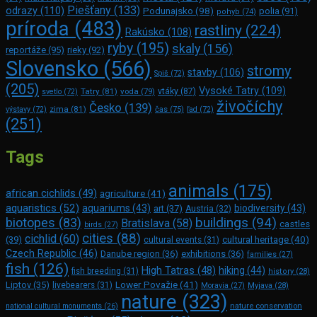
Piešťany
(133)
odrazy
(110)
Podunajsko
(98)
polia
(91)
pohyb
(74)
príroda
(483)
rastliny
(224)
Rakúsko
(108)
ryby
(195)
skaly
(156)
reportáže
(95)
rieky
(92)
Slovensko
(566)
stromy
stavby
(106)
Spiš
(72)
(205)
Vysoké Tatry
(109)
Tatry
(81)
voda
(79)
vtáky
(87)
svetlo
(72)
živočíchy
Česko
(139)
zima
(81)
výstavy
(72)
čas
(75)
ľad
(72)
(251)
Tags
animals
(175)
african cichlids
(49)
agriculture
(41)
aquaristics
(52)
aquariums
(43)
biodiversity
(43)
art
(37)
Austria
(32)
buildings
(94)
biotopes
(83)
Bratislava
(58)
castles
birds
(27)
cities
(88)
cichlid
(60)
(39)
cultural heritage
(40)
cultural events
(31)
Czech Republic
(46)
Danube region
(36)
exhibitions
(36)
families
(27)
fish
(126)
High Tatras
(48)
hiking
(44)
fish breeding
(31)
history
(28)
Lower Považie
(41)
Liptov
(35)
livebearers
(31)
Moravia
(27)
Myjava
(28)
nature
(323)
nature conservation
national cultural monuments
(26)