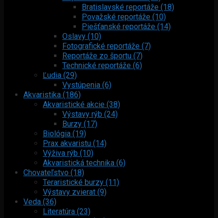
Bratislavské reportáže (18)
Považské reportáže (10)
Piešťanské reportáže (14)
Oslavy (10)
Fotografické reportáže (7)
Reportáže zo športu (7)
Technické reportáže (6)
Ľudia (29)
Vystúpenia (6)
Akvaristika (186)
Akvaristické akcie (38)
Výstavy rýb (24)
Burzy (17)
Biológia (19)
Prax akvaristu (14)
Výživa rýb (10)
Akvaristická technika (6)
Chovateľstvo (18)
Teraristické burzy (11)
Výstavy zvierat (9)
Veda (36)
Literatúra (23)