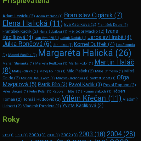
Prispievatelia
Branislav Cigánik
(7)
Adam Lewicki
(2)
Adam Pernica
(1)
Elena Halická
(11)
Eva Kaclíková
(2)
František Debre
(1)
Ivana
František Kaclík
(2)
Heliodor Macko
(2)
Hana Bobáľová
(1)
Kaclíková
(4)
Jaroslav Hrabě
(4)
Ivan Vyslúžil
(1)
Jakub Dadák
(1)
Julka Rončová
(6)
Kornel Duffek
(4)
Ján Iskra
(1)
Leo Šimurda
Margaréta Halická
(26)
(1)
Marcel Vasiľák
(1)
Martin Haláč
Marián Stieranka
(1)
Markéta Rejlková
(1)
Martin Fodor
(1)
(8)
Milo Pešek
(2)
Miloš
Matej Follrich
(1)
Matej Follrich
(1)
Miloš Chmelko
(1)
Oľga
Gnida
(2)
Miriam Janušková
(1)
Miroslav Konôpka
(1)
Norbert Sabat
(1)
Magalová
(5)
Patrik Bíro
(3)
Pavol Kaclík
(3)
Pavol Papson
(2)
Róbert
Peter Greguš
(1)
Peter Kolár
(1)
Radovan Hilbert
(1)
Roman Slaboch
(1)
Vilém Křečan
(11)
Toman
(2)
Tomáš Hudcovič
(2)
Vladimír
Yveta Kaclíková
(3)
Hebert
(2)
Vladimír Pazdera
(2)
Roky
2004
(28)
2003
(18)
2000
(3)
2002
(3)
212
(1)
1991
(1)
2001
(1)