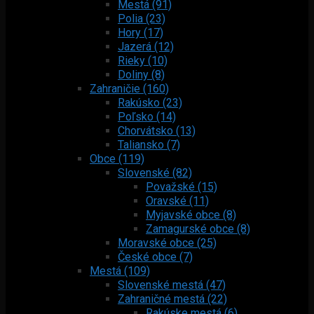
Mestá (91)
Polia (23)
Hory (17)
Jazerá (12)
Rieky (10)
Doliny (8)
Zahraničie (160)
Rakúsko (23)
Poľsko (14)
Chorvátsko (13)
Taliansko (7)
Obce (119)
Slovenské (82)
Považské (15)
Oravské (11)
Myjavské obce (8)
Zamagurské obce (8)
Moravské obce (25)
České obce (7)
Mestá (109)
Slovenské mestá (47)
Zahraničné mestá (22)
Rakúske mestá (6)