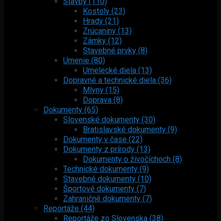
Stavby (110)
Kostoly (23)
Hrady (21)
Zrúcaniny (13)
Zámky (12)
Stavebné prvky (8)
Umenie (80)
Umelecké diela (13)
Dopravné a technické diela (36)
Mlyny (15)
Doprava (8)
Dokumenty (65)
Slovenské dokumenty (30)
Bratislavské dokumenty (9)
Dokumenty v čase (22)
Dokumenty z prírody (13)
Dokumenty o živočíchoch (8)
Technické dokumenty (9)
Stavebné dokumenty (10)
Športové dokumenty (7)
Zahraničné dokumenty (7)
Reportáže (44)
Reportáže zo Slovenska (38)