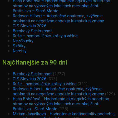
Hana Bobáľová – Hodnotenie ekologických benefitov
stromov na vybraných lokalitách mestskej časti
Bratislava – Staré Mesto
Radovan Hilbert – Adaptačné opatrenia, zvýšenie
odolnosti na negatívne aspekty klimatickej zmeny
GIS Slovakia 2026
Barokový Schlosshof
Ruže – symbol lásky, krásy a vášne
Nezábudky
Sirôtky
Narcisy
Najčítanejšie za 90 dní
Barokový Schlosshof
(2727)
GIS Slovakia 2026
(373)
Ruže - symbol lásky, krásy a vášne
(311)
Radovan Hilbert - Adaptačné opatrenia, zvýšenie
odolnosti na negatívne aspekty klimatickej zmeny
(129)
Hana Bobáľová - Hodnotenie ekologických benefitov
stromov na vybraných lokalitách mestskej časti
Bratislava - Staré Mesto
(128)
Miriam Janušková - Hodnotenie kontinentality podnebia