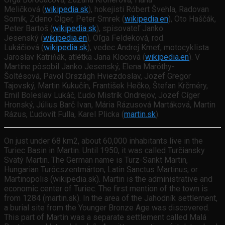
Meličková (
wikipedia.sk
), hokejisti Róbert Švehla, Radovan
Somík, Zdeno Cíger, Peter Smrek (
wikipedia.en
), Oto Haščák,
Peter Bartoš (
wikipedia.sk
), spisovateľ Janko
Jesenský (
wikipedia.en
), Oľga Feldeková, rod.
Lukáčiová (
wikipedia.sk
), vedec Andrej Kmeť, motocyklista
Jaroslav Katriňák, atlétka Jana Klocová (
wikipedia.en
). V
Martine pôsobil Janko Jesenský, Elena Maróthy-
Šoltésová, Pavol Országh Hviezdoslav, Jozef Gregor
Tajovský, Martin Kukučín, František Hečko, Štefan Krčméry,
Emil Boleslav Lukáč, Ľudo Mistrík Ondrejov, Jozef Cíger
Hronský, Július Barč Ivan, Mária Rázusová Martáková, Martin
Rázus, Ľudovít Fulla, Karel Plicka (
martin.sk
).
On just under 68 km2, about 60,000 inhabitants live in the
Turiec Basin in Martin. Until 1950, it was called Turčiansky
Svätý Martin. The German name is Turz-Sankt Martin,
Hungarian Turócszentmárton, Latin Sanctus Martinus, or
Martinopolis (wikipedia.sk). Martin is the administrative and
economic center of Turiec. The first mention of the town is
from 1284 (martin.sk). In the area of the Jahodník settlement,
a burial site from the Younger Bronze Age was discovered.
This part of Martin was a separate settlement called Malá