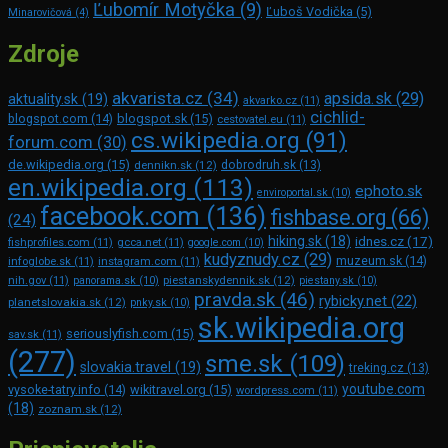
Ľubomír Motyčka
(9)
Ľuboš Vodička
(5)
Minarovičová
(4)
Zdroje
akvarista.cz
(34)
apsida.sk
(29)
aktuality.sk
(19)
akvarko.cz
(11)
cichlid-
blogspot.com
(14)
blogspot.sk
(15)
cestovatel.eu
(11)
cs.wikipedia.org
(91)
forum.com
(30)
de.wikipedia.org
(15)
dennikn.sk
(12)
dobrodruh.sk
(13)
en.wikipedia.org
(113)
ephoto.sk
enviroportal.sk
(10)
facebook.com
(136)
fishbase.org
(66)
(24)
hiking.sk
(18)
idnes.cz
(17)
fishprofiles.com
(11)
gcca.net
(11)
google.com
(10)
kudyznudy.cz
(29)
muzeum.sk
(14)
infoglobe.sk
(11)
instagram.com
(11)
piestanskydennik.sk
(12)
nih.gov
(11)
panorama.sk
(10)
piestany.sk
(10)
pravda.sk
(46)
rybicky.net
(22)
planetslovakia.sk
(12)
pnky.sk
(10)
sk.wikipedia.org
seriouslyfish.com
(15)
sav.sk
(11)
(277)
sme.sk
(109)
slovakia.travel
(19)
treking.cz
(13)
youtube.com
vysoke-tatry.info
(14)
wikitravel.org
(15)
wordpress.com
(11)
(18)
zoznam.sk
(12)