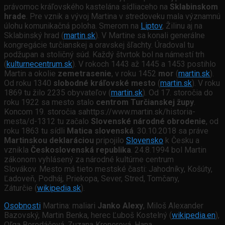
právomoc kráľovského kastelána sídliaceho na
Sklabinskom
hrade
. Pre vznik a vývoj Martina v stredoveku mala významnú
úlohu komunikačná poloha. Smerom na
Liptov
, Žilinu aj na
Sklabinský hrad
(
martin.sk
). V Martine sa konali generálne
kongregácie turčianskej a oravskej šľachty. Úradoval tu
podžupan a stoličný súd. Každý štvrtok bol na námestí trh
(
kulturnecentrum.sk
). V rokoch 1443 až 1445 a 1453 postihlo
Martin a okolie
zemetrasenie
, v roku 1452
mor
(
martin.sk
).
Od roku 1340
slobodné kráľovské mesto
(
martin.sk
). V roku
1869 tu žilo 2235 obyvateľov (
martin.sk
). Od 17. storočia do
roku 1922 sa mesto stalo
centrom Turčianskej župy
.
Koncom 19. storočia sahttps://www.martin.sk/historia-
mesta/d-1312 tu začalo
Slovenské národné obrodenie
, od
roku 1863 tu sídli
Matica slovenská
. 30.10.2018 sa práve
Martinskou deklaráciou
pripojilo
Slovensko
k Česku a
vznikla
Československá republika
. 24.8.1994 bol Martin
zákonom vyhlásený za národné kultúrne centrum
Slovákov. Mesto má tieto mestské časti: Jahodníky, Košúty,
Ľadoveň, Podháj, Priekopa, Sever, Stred, Tomčany,
Záturčie (
wikipedia.sk
).
Osobnosti
Martina: maliari
Janko Alexy
, Miloš Alexander
Bazovský, Martin Benka, herec Ľuboš Kostelný (
wikipedia.en
),
Oľga Borodáčová, Zuzana Kronerová, Hana