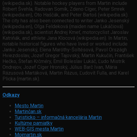
(wikipedia.sk). Notable hockey players from Martin include
Róbert Švehla, Radovan Somík, Zdeno Cíger, Peter Smrek
(wikipedia.en), Oto Haščák, and Peter Bartoš (wikipedia.sk).
The city has also been connected to writer Janko Jesenský
(wikipedia.en), Oľga Feldeková (maiden name Lukáčiová)
(wikipedia.sk), scientist Andrej Kmeť, motorcyclist Jaroslav
Katriňák, and athlete Jana Klocová (wikipedia.en). In Martin,
notable historical figures who have lived or worked include
Janko Jesenský, Elena Maróthy-Šoltésová, Pavol Országh
Hviezdoslav, Jozef Gregor Tajovský, Martin Kukučín, František
Hečko, Štefan Krčméry, Emil Boleslav Lukáč, Ľudo Mistrík
Ondrejov, Jozef Cíger Hronský, Július Barč Ivan, Mária
Rázusová Martáková, Martin Rázus, Ľudovít Fulla, and Karel
Plicka (martin.sk).
Odkazy
Mesto Martin
Martinčan.sk
Turisticko – informačná kancelária Martin
Kultúrne pamiatky
WEB-GIS mesta Martin
Mojmartin.sk