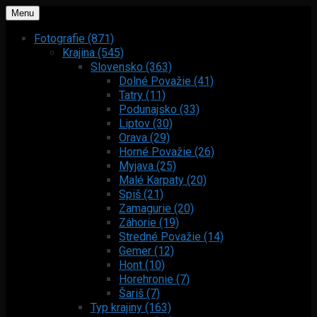
Menu
Fotografie (871)
Krajina (545)
Slovensko (363)
Dolné Považie (41)
Tatry (11)
Podunajsko (33)
Liptov (30)
Orava (29)
Horné Považie (26)
Myjava (25)
Malé Karpaty (20)
Spiš (21)
Zamagurie (20)
Záhorie (19)
Stredné Považie (14)
Gemer (12)
Hont (10)
Horehronie (7)
Šariš (7)
Typ krajiny (163)