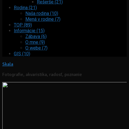
Rešerše (21)
Rodina (21)
Naša rodina (10)
Mená v rodine (7)
TOP (89)
Informácie (15)
Zábava (6)
O mne (9)
O webe (7)
GIS (10)
Skala
Fotografie, akvaristika, radosť, poznanie