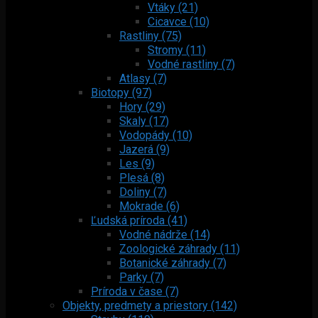
Vtáky (21)
Cicavce (10)
Rastliny (75)
Stromy (11)
Vodné rastliny (7)
Atlasy (7)
Biotopy (97)
Hory (29)
Skaly (17)
Vodopády (10)
Jazerá (9)
Les (9)
Plesá (8)
Doliny (7)
Mokrade (6)
Ľudská príroda (41)
Vodné nádrže (14)
Zoologické záhrady (11)
Botanické záhrady (7)
Parky (7)
Príroda v čase (7)
Objekty, predmety a priestory (142)