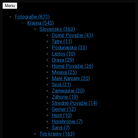
Menu
Fotografie (871)
Krajina (545)
Slovensko (363)
Dolné Považie (41)
Tatry (11)
Podunajsko (33)
Liptov (30)
Orava (29)
Horné Považie (26)
Myjava (25)
Malé Karpaty (20)
Spiš (21)
Zamagurie (20)
Záhorie (19)
Stredné Považie (14)
Gemer (12)
Hont (10)
Horehronie (7)
Šariš (7)
Typ krajiny (163)