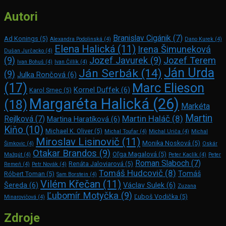
Autori
Branislav Cigánik
(7)
Ad Konings
(5)
Alexandra Podolinská
(4)
Dano Kurek
(4)
Elena Halická
(11)
Irena Šimuneková
Dušan Jurčacko
(4)
(9)
Jozef Javurek
(9)
Jozef Terem
Ivan Bohuš
(4)
Ivan Čillík
(4)
Ján Urda
Ján Serbák
(14)
(9)
Julka Rončová
(6)
Marc Elie­son
(17)
Kornel Duffek
(6)
Karol Srnec
(5)
Margaréta Halická
(26)
(18)
Markéta
Martin
Martin Haláč
(8)
Rejlková
(7)
Martina Haratíková
(6)
Kiňo
(10)
Michael K. Oliver
(5)
Michal Toufar
(4)
Michal Uriča
(4)
Michal
Miroslav Lisinovič
(11)
Monika Nosková
(5)
Šimkovic
(4)
Oskár
Otakar Brandos
(9)
Oľga Magalová
(5)
Mažgút
(4)
Peter Kaclík
(4)
Peter
Roman Slaboch
(7)
Renáta Jaloviarová
(5)
Remeň
(4)
Petr Novák
(4)
Tomáš Hudcovič
(8)
Tomáš
Róbert Toman
(5)
Sam Bors­tein
(4)
Vilém Křečan
(11)
Šereda
(6)
Václav Sulek
(6)
Zuzana
Ľubomír Motyčka
(9)
Ľuboš Vodička
(5)
Minarovičová
(4)
Zdroje