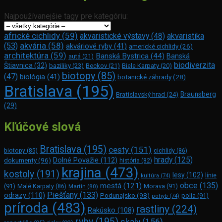
Najpoužívanejšie tagy pre kategóriu:
africké cichlidy
(59)
akvaristické výstavy
(48)
akvaristika
akvária
(58)
(53)
akváriové ryby
(41)
americké cichlidy
(26)
architektúra
(59)
Banská Bystrica
(44)
Banská
autá
(21)
biodiverzita
Štiavnica
(32)
baziliky
(23)
Beckov
(21)
Biele Karpaty
(20)
biotopy
(85)
(47)
biológia
(41)
botanické záhrady
(28)
Bratislava
(195)
Braunsberg
Bratislavský hrad
(24)
(29)
Kľúčové slová
Bratislava
(195)
cesty
(151)
biotopy
(85)
cichlidy
(86)
hrady
(125)
Dolné Považie
(112)
dokumenty
(96)
história
(82)
krajina
(473)
kostoly
(191)
lesy
(102)
línie
kultúra
(74)
obce
(135)
mestá
(121)
(91)
Morava
(91)
Malé Karpaty
(86)
Martin
(80)
Piešťany
(133)
odrazy
(110)
Podunajsko
(98)
polia
(91)
pohyb
(74)
príroda
(483)
rastliny
(224)
Rakúsko
(108)
ryby
(195)
skaly
(156)