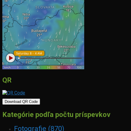
QR
Download QR Code
Kategórie podľa počtu príspevkov
Fotografie
(870)