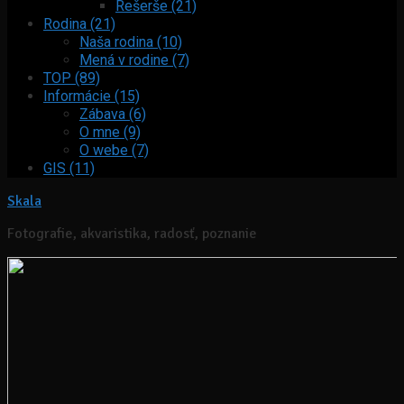
Rešerše (21)
Rodina (21)
Naša rodina (10)
Mená v rodine (7)
TOP (89)
Informácie (15)
Zábava (6)
O mne (9)
O webe (7)
GIS (11)
Skala
Fotografie, akvaristika, radosť, poznanie