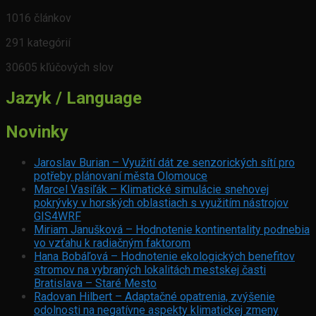
1016 článkov
291 kategórií
30605 kľúčových slov
Jazyk / Language
Novinky
Jaroslav Burian – Využití dát ze senzorických sítí pro
potřeby plánovaní města Olomouce
Marcel Vasiľák – Klimatické simulácie snehovej
pokrývky v horských oblastiach s využitím nástrojov
GIS4WRF
Miriam Janušková – Hodnotenie kontinentality podnebia
vo vzťahu k radiačným faktorom
Hana Bobáľová – Hodnotenie ekologických benefitov
stromov na vybraných lokalitách mestskej časti
Bratislava – Staré Mesto
Radovan Hilbert – Adaptačné opatrenia, zvýšenie
odolnosti na negatívne aspekty klimatickej zmeny