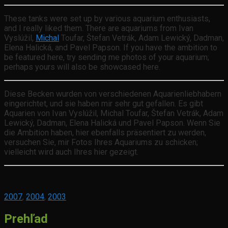
These tanks were set up by various aquarium enthusiasts,
and I really liked them. There are aquariums from Ivan
Vyslúžil,
Michal
Toufar, Štefan Vetrák, Adam Lewický, Dadman,
Elena Halická, and Pavel Papson. If you have the ambition to
be featured here, try sending me photos of your aquarium;
perhaps yours will also be showcased here.
Diese Becken wurden von verschiedenen Aquarienliebhabern
eingerichtet, und sie haben mir sehr gut gefallen. Es gibt
Aquarien von Ivan Vyslúžil, Michal Toufar, Štefan Vetrák, Adam
Lewický, Dadman, Elena Halická und Pavel Papson. Wenn Sie
die Ambition haben, hier ebenfalls präsentiert zu werden,
versuchen Sie, mir Fotos Ihres Aquariums zu schicken;
vielleicht wird auch Ihres hier gezeigt.
2007
,
2004
,
2003
Prehľad