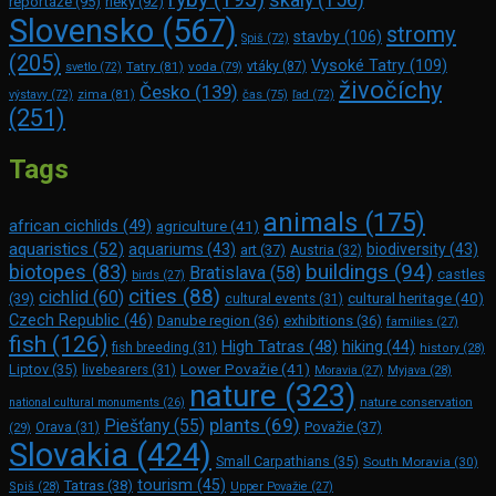
reportáže
(95)
rieky
(92)
Slovensko
(567)
stromy
stavby
(106)
Spiš
(72)
(205)
Vysoké Tatry
(109)
Tatry
(81)
voda
(79)
vtáky
(87)
svetlo
(72)
živočíchy
Česko
(139)
zima
(81)
výstavy
(72)
čas
(75)
ľad
(72)
(251)
Tags
animals
(175)
african cichlids
(49)
agriculture
(41)
aquaristics
(52)
aquariums
(43)
biodiversity
(43)
art
(37)
Austria
(32)
buildings
(94)
biotopes
(83)
Bratislava
(58)
castles
birds
(27)
cities
(88)
cichlid
(60)
(39)
cultural heritage
(40)
cultural events
(31)
Czech Republic
(46)
Danube region
(36)
exhibitions
(36)
families
(27)
fish
(126)
High Tatras
(48)
hiking
(44)
fish breeding
(31)
history
(28)
Lower Považie
(41)
Liptov
(35)
livebearers
(31)
Moravia
(27)
Myjava
(28)
nature
(323)
nature conservation
national cultural monuments
(26)
plants
(69)
Piešťany
(55)
Považie
(37)
(29)
Orava
(31)
Slovakia
(424)
Small Carpathians
(35)
South Moravia
(30)
tourism
(45)
Tatras
(38)
Spiš
(28)
Upper Považie
(27)