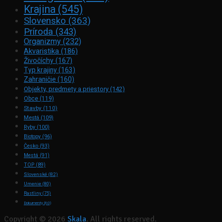
Krajina
(545)
Slovensko
(363)
Príroda
(343)
Organizmy
(232)
Akvaristika
(186)
Živočíchy
(167)
Typ krajiny
(163)
Zahraničie
(160)
Objekty, predmety a priestory
(142)
Obce
(119)
Stavby
(110)
Mestá
(109)
Ryby
(100)
Biotopy
(96)
Česko
(93)
Mestá
(91)
TOP
(89)
Slovenské
(82)
Umenie
(80)
Rastliny
(75)
Dokumenty
(60)
Copyright © 2026
Skala
. All rights reserved.