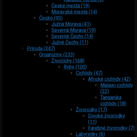
České mestá (19)
Moravské mestá (14)
Česko (93)
Južná Morava (41)
Severná Morava (19)
Severné Čechy (14)
Južné Čechy (11)
Príroda (347)
Organizmy (233)
Živočíchy (168)
Ryby (100)
Cichlidy (47)
Africké cichlidy (42)
Malawi cichlidy
(22)
Tanganika
cichlidy (18)
Živorodky (17)
Divoké živorodky
(11)
Farebné živorodky (7)
Labyrintky (6)