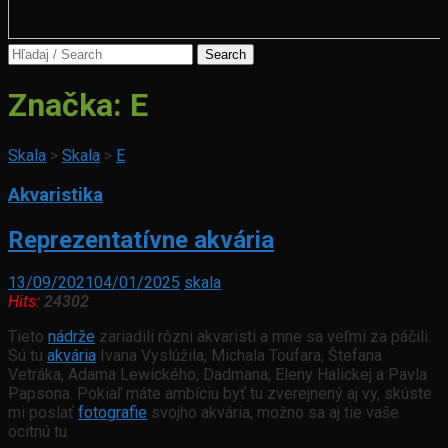
Search
for:
Značka:
E
Skala
>
Skala
>
E
Akvaristika
Reprezentatívne akvária
13/09/2021
04/01/2025
skala
Hits:
24302
Tieto
nádrže
zariadili rôzni akvaristi a mne sa veľmi za páčili.
Sú tu
akvária
Ivana Vyslúžila, Michala Toufara, Štefana
Vetráka, Adama Lewického, Dadmana, Eleny Halickej a Pavla
Papsona. Pokiaľ máte ambíciu byť tu zverejnený aj vy, skúste
mi poslať
fotografie
svojho akvária, možno sa aj tie vaše
ocitnú tu.