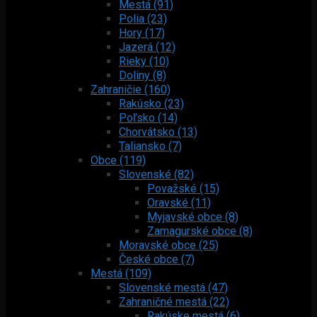
Mestá (91)
Polia (23)
Hory (17)
Jazerá (12)
Rieky (10)
Doliny (8)
Zahraničie (160)
Rakúsko (23)
Poľsko (14)
Chorvátsko (13)
Taliansko (7)
Obce (119)
Slovenské (82)
Považské (15)
Oravské (11)
Myjavské obce (8)
Zamagurské obce (8)
Moravské obce (25)
České obce (7)
Mestá (109)
Slovenské mestá (47)
Zahraničné mestá (22)
Rakúske mestá (6)