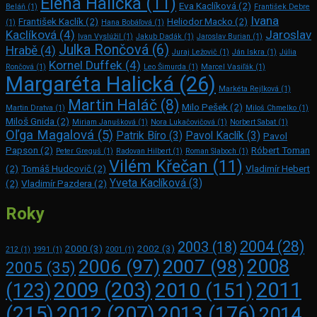
Elena Halická
(11)
Eva Kaclíková
(2)
Beláň
(1)
František Debre
Ivana
František Kaclík
(2)
Heliodor Macko
(2)
(1)
Hana Bobáľová
(1)
Kaclíková
(4)
Jaroslav
Ivan Vyslúžil
(1)
Jakub Dadák
(1)
Jaroslav Burian
(1)
Julka Rončová
(6)
Hrabě
(4)
Juraj Ležovič
(1)
Ján Iskra
(1)
Júlia
Kornel Duffek
(4)
Rončová
(1)
Leo Šimurda
(1)
Marcel Vasiľák
(1)
Margaréta Halická
(26)
Markéta Rejlková
(1)
Martin Haláč
(8)
Milo Pešek
(2)
Martin Dratva
(1)
Miloš Chmelko
(1)
Miloš Gnida
(2)
Miriam Janušková
(1)
Nora Lukačovičová
(1)
Norbert Sabat
(1)
Oľga Magalová
(5)
Patrik Bíro
(3)
Pavol Kaclík
(3)
Pavol
Papson
(2)
Róbert Toman
Peter Greguš
(1)
Radovan Hilbert
(1)
Roman Slaboch
(1)
Vilém Křečan
(11)
(2)
Tomáš Hudcovič
(2)
Vladimír Hebert
Yveta Kaclíková
(3)
(2)
Vladimír Pazdera
(2)
Roky
2004
(28)
2003
(18)
2000
(3)
2002
(3)
212
(1)
1991
(1)
2001
(1)
2008
2006
(97)
2007
(98)
2005
(35)
2009
(203)
2011
2010
(151)
(123)
(215)
2012
(207)
2013
(176)
2014