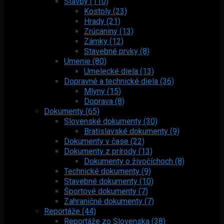
Stavby (110)
Kostoly (23)
Hrady (21)
Zrúcaniny (13)
Zámky (12)
Stavebné prvky (8)
Umenie (80)
Umelecké diela (13)
Dopravné a technické diela (36)
Mlyny (15)
Doprava (8)
Dokumenty (65)
Slovenské dokumenty (30)
Bratislavské dokumenty (9)
Dokumenty v čase (22)
Dokumenty z prírody (13)
Dokumenty o živočíchoch (8)
Technické dokumenty (9)
Stavebné dokumenty (10)
Športové dokumenty (7)
Zahraničné dokumenty (7)
Reportáže (44)
Reportáže zo Slovenska (38)