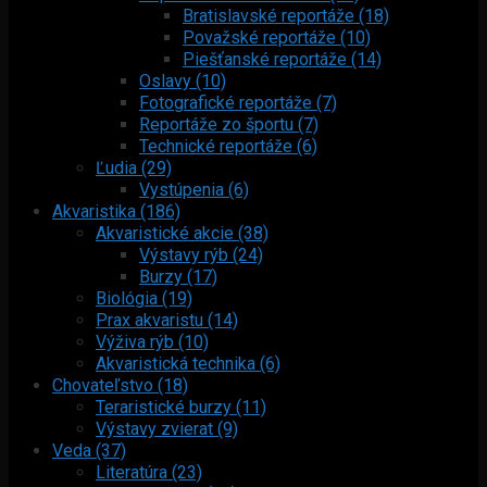
Bratislavské reportáže (18)
Považské reportáže (10)
Piešťanské reportáže (14)
Oslavy (10)
Fotografické reportáže (7)
Reportáže zo športu (7)
Technické reportáže (6)
Ľudia (29)
Vystúpenia (6)
Akvaristika (186)
Akvaristické akcie (38)
Výstavy rýb (24)
Burzy (17)
Biológia (19)
Prax akvaristu (14)
Výživa rýb (10)
Akvaristická technika (6)
Chovateľstvo (18)
Teraristické burzy (11)
Výstavy zvierat (9)
Veda (37)
Literatúra (23)