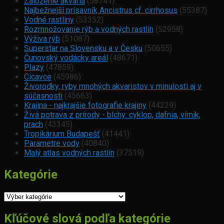
Založenie akvária
(58741)
Najbežnejší prísavník Ancistrus cf. cirrhosus
(55387)
Vodné rastliny
(53352)
Rozmnožovanie rýb a vodných rastlín
(52958)
Výživa rýb
(51087)
Superstar na Slovensku a v Česku
(50655)
Čunovský vodácky areál
(48671)
Plazy
(47859)
Cicavce
(45986)
Živorodky, ryby mnohých akvaristov v minulosti aj v
súčasnosti
(45663)
Krajina - najkrajšie fotografie krajiny
(44229)
Živá potrava z prírody - blchy: cyklop, dafnia, vírnik,
prach
(43345)
Tropikárium Budapešť
(41441)
Parametre vody
(40840)
Malý atlas vodných rastlín
(37519)
Kategórie
Kategórie
Kľúčové slová podľa kategórie