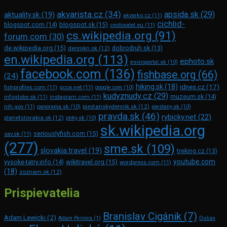
akvarista.cz
(34)
apsida.sk
(29)
aktuality.sk
(19)
akvarko.cz
(11)
cichlid-
blogspot.com
(14)
blogspot.sk
(15)
cestovatel.eu
(11)
cs.wikipedia.org
(91)
forum.com
(30)
de.wikipedia.org
(15)
dennikn.sk
(12)
dobrodruh.sk
(13)
en.wikipedia.org
(113)
ephoto.sk
enviroportal.sk
(10)
facebook.com
(136)
fishbase.org
(66)
(24)
hiking.sk
(18)
idnes.cz
(17)
fishprofiles.com
(11)
gcca.net
(11)
google.com
(10)
kudyznudy.cz
(29)
muzeum.sk
(14)
infoglobe.sk
(11)
instagram.com
(11)
piestanskydennik.sk
(12)
nih.gov
(11)
panorama.sk
(10)
piestany.sk
(10)
pravda.sk
(46)
rybicky.net
(22)
planetslovakia.sk
(12)
pnky.sk
(10)
sk.wikipedia.org
seriouslyfish.com
(15)
sav.sk
(11)
(277)
sme.sk
(109)
slovakia.travel
(19)
treking.cz
(13)
youtube.com
vysoke-tatry.info
(14)
wikitravel.org
(15)
wordpress.com
(11)
(18)
zoznam.sk
(12)
Prispievatelia
Branislav Cigánik
(7)
Adam Lewicki
(2)
Adam Pernica
(1)
Dušan