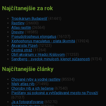
Najčítanejšie za rok
Tropikárium Budapešť
(41441)
Rastliny
(26600)
Atlas rastlín
(26564)
Dreviny
(18585)
Pseudotropheus elongatus
(16137)
Xiphophorus maculatus - plata škvrnitá
(13924)
Akvarista Plzeň
(12123)
Čestná stráž
(11264)
Obří akvárium v Hradci Královom
(11253)
Sandberg - svedok minulosti, klenot súčasnosti
(9724)
Najčítanejšie články
Chované ryby a vodné rastliny
(85534)
Malý atlas rýb
(71495)
Choroby rýb a ich liečenie
(67540)
Piešťany sú pokojné a vyhľadávané mesto na Považí
(67137)
Ja a fotografovanie
(65270)