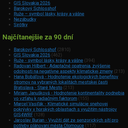
GIS Slovakia 2026
Barokový Schlosshof
Ruže – symbol lásky, krásy a vášne
Nezábudky
Sirôtky
Najčítanejšie za 90 dní
Barokový Schlosshof
(2810)
GIS Slovakia 2026
(462)
Ruže - symbol lásky, krásy a vášne
(394)
Radovan Hilbert - Adaptačné opatrenia, zvýšenie
odolnosti na negatívne aspekty klimatickej zmeny
(213)
Hana Bobáľová - Hodnotenie ekologických benefitov
stromov na vybraných lokalitách mestskej časti
Bratislava - Staré Mesto
(213)
Miriam Janušková - Hodnotenie kontinentality podnebia
vo vzťahu k radiačným faktorom
(155)
Marcel Vasiľák - Klimatické simulácie snehovej
pokrývky v horských oblastiach s využitím nástrojov
GIS4WRF
(128)
Jaroslav Burian - Využití dát ze senzorických sítí pro
potřeby plánovaní města Olomouce
(117)