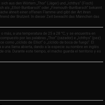
sich aus den Wörtern „Thor“ (Jäger) und „Ichthys“ (Fisch)
uch als „Elliot-Buntbarsch“ oder „Firemouth-Buntbarsch“ bekannt.
äche ähnelt einer offenen Flamme und gibt der Art ihren
hrend der Brutzeit. In dieser Zeit bewacht das Männchen das
 o más, a una temperatura de 25 a 28 °C, y se encuentra en
ompuesto por las palabras „Thor“ (cazador) e „Ichthys“ (pez).
ce como „cíclido de Elliot“ o „cíclido de boca de fuego“. El
ja a una llama abierta, dando a la especie su nombre en inglés
 cría. Durante este tiempo, el macho guarda el territorio y es