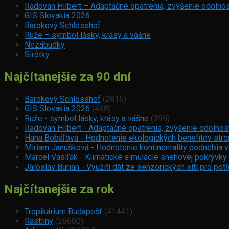
Radovan Hilbert – Adaptačné opatrenia, zvýšenie odolnos
GIS Slovakia 2026
Barokový Schlosshof
Ruže – symbol lásky, krásy a vášne
Nezábudky
Sirôtky
Najčítanejšie za 90 dní
Barokový Schlosshof
(2815)
GIS Slovakia 2026
(468)
Ruže - symbol lásky, krásy a vášne
(399)
Radovan Hilbert - Adaptačné opatrenia, zvýšenie odolnos
Hana Bobáľová - Hodnotenie ekologických benefitov strom
Miriam Janušková - Hodnotenie kontinentality podnebia 
Marcel Vasiľák - Klimatické simulácie snehovej pokrývky
Jaroslav Burian - Využití dát ze senzorických sítí pro p
Najčítanejšie za rok
Tropikárium Budapešť
(41441)
Rastliny
(26600)