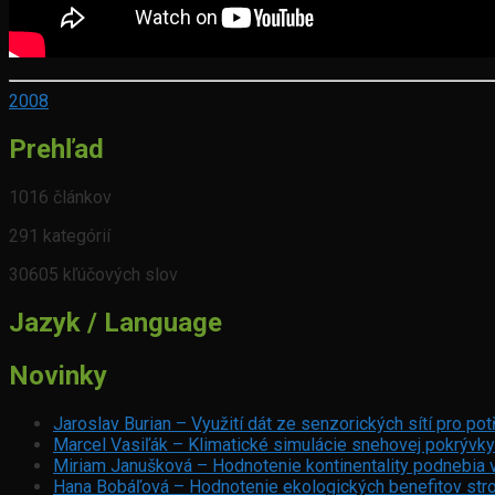
2008
Prehľad
1016 článkov
291 kategórií
30605 kľúčových slov
Jazyk / Language
Novinky
Jaroslav Burian – Využití dát ze senzorických sítí pro p
Marcel Vasiľák – Klimatické simulácie snehovej pokrývky
Miriam Janušková – Hodnotenie kontinentality podnebia 
Hana Bobáľová – Hodnotenie ekologických benefitov stro