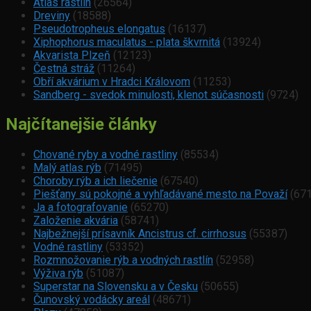
Atlas rastlín
(26564)
Dreviny
(18588)
Pseudotropheus elongatus
(16137)
Xiphophorus maculatus - plata škvrnitá
(13924)
Akvarista Plzeň
(12123)
Čestná stráž
(11264)
Obří akvárium v Hradci Královom
(11253)
Sandberg - svedok minulosti, klenot súčasnosti
(9724)
Najčítanejšie články
Chované ryby a vodné rastliny
(85534)
Malý atlas rýb
(71495)
Choroby rýb a ich liečenie
(67540)
Piešťany sú pokojné a vyhľadávané mesto na Považí
(671
Ja a fotografovanie
(65270)
Založenie akvária
(58741)
Najbežnejší prísavník Ancistrus cf. cirrhosus
(55387)
Vodné rastliny
(53352)
Rozmnožovanie rýb a vodných rastlín
(52958)
Výživa rýb
(51087)
Superstar na Slovensku a v Česku
(50655)
Čunovský vodácky areál
(48671)