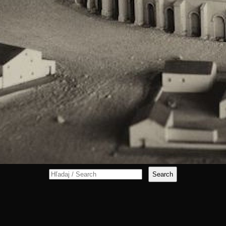
Search
for: