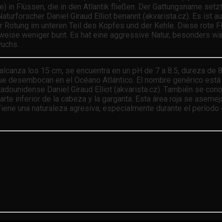
n Flüssen, die in den Atlantik fließen. Der Gattungsname setzt 
urforscher Daniel Giraud Elliot benannt (akvarista.cz). Es ist a
 Rötung im unteren Teil des Kopfes und der Kehle. Diese rote Fl
weise weniger bunt. Es hat eine aggressive Natur, besonders wä
wuchs.
alcanza los 15 cm, se encuentra en un pH de 7 a 8.5, dureza de 8
que desembocan en el Océano Atlántico. El nombre genérico está c
stadounidense Daniel Giraud Elliot (akvarista.cz). También se cono
parte inferior de la cabeza y la garganta. Esta área roja se aseme
ene una naturaleza agresiva, especialmente durante el período de