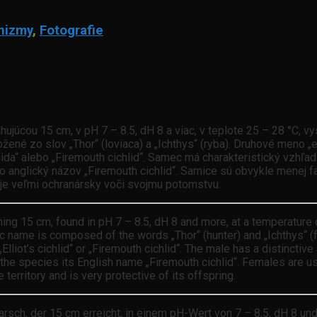
nizmy
,
Fotografie
ujúcou 15 cm, v pH 7 – 8.5, dH 8 a viac, v teplote 25 – 28 °C, v
ené zo slov „Thor“ (loviaca) a „Ichthys“ (ryba). Druhové meno „e
lida“ alebo „Firemouth cichlid“. Samec má charakteristický vzhľa
ho anglický názov „Firemouth cichlid“. Samice sú obvykle menej
 je veľmi ochranársky voči svojmu potomstvu.
hing 15 cm, found in pH 7 – 8.5, dH 8 and more, at a temperature 
ric name is composed of the words „Thor“ (hunter) and „Ichthys“ (f
 „Elliot’s cichlid“ or „Firemouth cichlid“. The male has a distincti
the species its English name „Firemouth cichlid“. Females are usu
territory and is very protective of its offspring.
arsch, der 15 cm erreicht, in einem pH-Wert von 7 – 8,5, dH 8 un