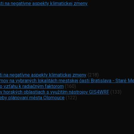
ti na negatívne aspekty klimatickej zmeny
ti na negatívne aspekty klimatickej zmeny
(218)
ov na vybraných lokalitách mestskej časti Bratislava - Staré M
vo vzťahu k radiačným faktorom
(160)
 v horských oblastiach s využitím nástrojov GIS4WRF
(133)
otřeby plánovaní města Olomouce
(122)