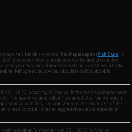
yskytuje sa v Mexiku, v povodí
Rio Papaloapán
(
Fish Base
), v
llioti“ je po americkom prírodovedcovi, Danielovi Giraudovi
d s ohnivým červeným sfarbením na dolnej časti hlavy a hrdla.
 farebné. Má agresívnu povahu, obzvlášť počas obdobia
of 25 – 28 °C, occurring in Mexico, in the Rio Papaloapán basin
ish). The specific name „ellioti“ is named after the American
ve appearance with fiery red coloration on the lower part of the
ally less colorful. It has an aggressive nature, especially
d mehr, bei einer Temperatur von 25 – 28 °C, in Mexiko