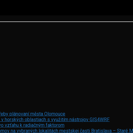
otřeby plánovaní města Olomouce
 v horských oblastiach s využitím nástrojov GIS4WRF
vo vzťahu k radiačným faktorom
mov na vybraných lokalitách mestskej časti Bratislava – Staré 