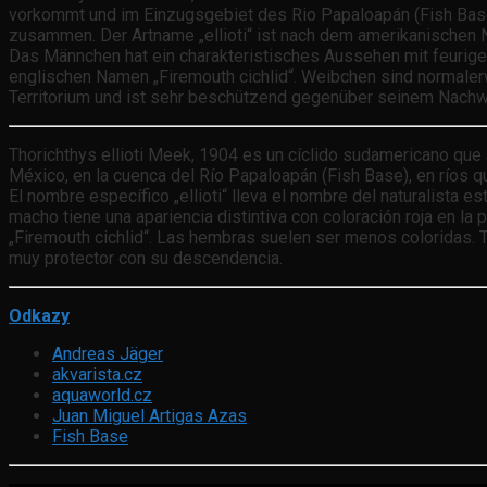
vorkommt und im Einzugsgebiet des Rio Papaloapán (Fish Base) i
zusammen. Der Artname „ellioti“ ist nach dem amerikanischen Nat
Das Männchen hat ein charakteristisches Aussehen mit feuriger
englischen Namen „Firemouth cichlid“. Weibchen sind normaler
Territorium und ist sehr beschützend gegenüber seinem Nach
Thorichthys ellioti Meek, 1904 es un cíclido sudamericano que 
México, en la cuenca del Río Papaloapán (Fish Base), en ríos 
El nombre específico „ellioti“ lleva el nombre del naturalista e
macho tiene una apariencia distintiva con coloración roja en la 
„Firemouth cichlid“. Las hembras suelen ser menos coloridas. Ti
muy protector con su descendencia.
Odkazy
Andreas Jäger
akvarista.cz
aquaworld.cz
Juan Miguel Artigas Azas
Fish Base