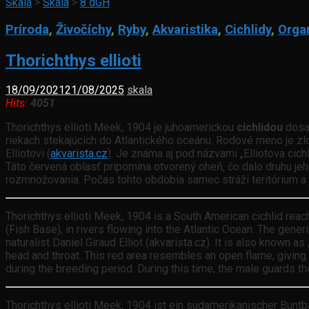
Skala
>
Skala
>
8 dGH
Príroda
,
Živočíchy
,
Ryby
,
Akvaristika
,
Cichlidy
,
Orga
Thorichthys ellioti
18/09/2021
21/08/2025
skala
Hits:
4051
Thorichthys ellioti Meek, 1904 je juhoamerickou
cichlidou
dosah
riekach stekajúcích do Atlantického oceánu. Rodové meno je zlož
Elliotovi (
akvarista.cz
). Je známa aj pod názvami „Elliotova cich
Táto červená oblasť pripomína otvorený oheň, čo dalo druhu je
rozmnožovania. Počas tohto obdobia samec stráži teritórium a
Thorichthys ellioti Meek, 1904 is a South American cichlid reac
(Fish Base), in rivers flowing into the Atlantic Ocean. The gene
naturalist Daniel Giraud Elliot (akvarista.cz). It is also known as
head and throat. This red area resembles an open flame, giving 
during the breeding period. During this time, the male guards the 
Thorichthys ellioti Meek, 1904 ist ein südamerikanischer Buntb