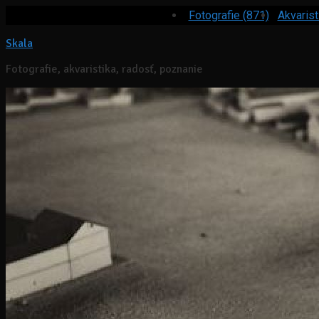
Fotografie (871)
Akvarist
Skala
Fotografie, akvaristika, radosť, poznanie