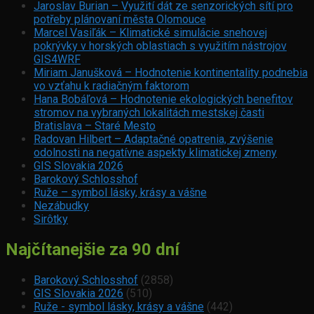
Jaroslav Burian – Využití dát ze senzorických sítí pro
potřeby plánovaní města Olomouce
Marcel Vasiľák – Klimatické simulácie snehovej
pokrývky v horských oblastiach s využitím nástrojov
GIS4WRF
Miriam Janušková – Hodnotenie kontinentality podnebia
vo vzťahu k radiačným faktorom
Hana Bobáľová – Hodnotenie ekologických benefitov
stromov na vybraných lokalitách mestskej časti
Bratislava – Staré Mesto
Radovan Hilbert – Adaptačné opatrenia, zvýšenie
odolnosti na negatívne aspekty klimatickej zmeny
GIS Slovakia 2026
Barokový Schlosshof
Ruže – symbol lásky, krásy a vášne
Nezábudky
Sirôtky
Najčítanejšie za 90 dní
Barokový Schlosshof
(2858)
GIS Slovakia 2026
(510)
Ruže - symbol lásky, krásy a vášne
(442)