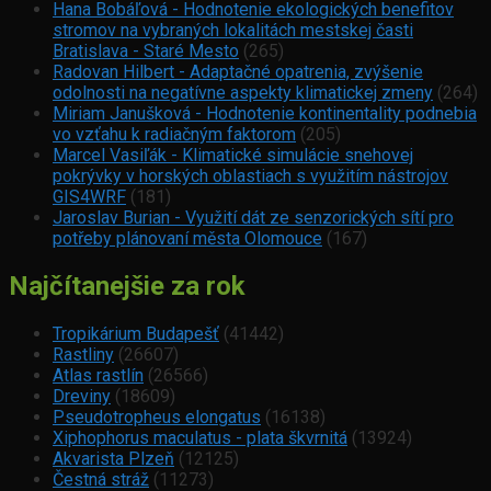
Hana Bobáľová - Hodnotenie ekologických benefitov
stromov na vybraných lokalitách mestskej časti
Bratislava - Staré Mesto
(265)
Radovan Hilbert - Adaptačné opatrenia, zvýšenie
odolnosti na negatívne aspekty klimatickej zmeny
(264)
Miriam Janušková - Hodnotenie kontinentality podnebia
vo vzťahu k radiačným faktorom
(205)
Marcel Vasiľák - Klimatické simulácie snehovej
pokrývky v horských oblastiach s využitím nástrojov
GIS4WRF
(181)
Jaroslav Burian - Využití dát ze senzorických sítí pro
potřeby plánovaní města Olomouce
(167)
Najčítanejšie za rok
Tropikárium Budapešť
(41442)
Rastliny
(26607)
Atlas rastlín
(26566)
Dreviny
(18609)
Pseudotropheus elongatus
(16138)
Xiphophorus maculatus - plata škvrnitá
(13924)
Akvarista Plzeň
(12125)
Čestná stráž
(11273)