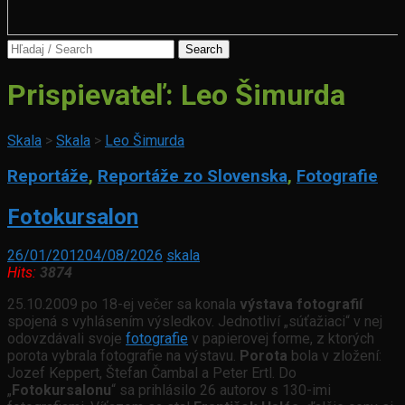
Search
for:
Prispievateľ:
Leo Šimurda
Skala
>
Skala
>
Leo Šimurda
Reportáže
,
Reportáže zo Slovenska
,
Fotografie
Fotokursalon
26/01/2012
04/08/2026
skala
Hits:
3874
25.10.2009 po 18-ej večer sa konala
výstava fotografií
spojená s vyhlásením výsledkov. Jednotliví „súťažiaci“ v nej
odovzdávali svoje
fotografie
v papierovej forme, z ktorých
porota vybrala fotografie na výstavu.
Porota
bola v zložení:
Jozef Keppert, Štefan Čambal a Peter Ertl. Do
„
Fotokursalonu
“ sa prihlásilo 26 autorov s 130-imi