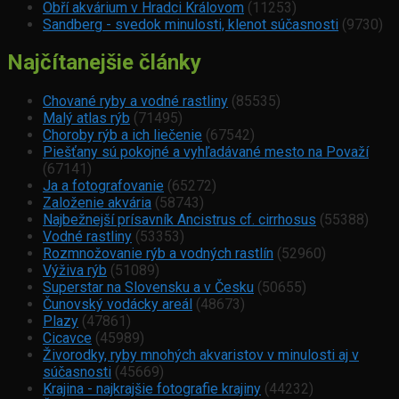
Obří akvárium v Hradci Královom
(11253)
Sandberg - svedok minulosti, klenot súčasnosti
(9730)
Najčítanejšie články
Chované ryby a vodné rastliny
(85535)
Malý atlas rýb
(71495)
Choroby rýb a ich liečenie
(67542)
Piešťany sú pokojné a vyhľadávané mesto na Považí
(67141)
Ja a fotografovanie
(65272)
Založenie akvária
(58743)
Najbežnejší prísavník Ancistrus cf. cirrhosus
(55388)
Vodné rastliny
(53353)
Rozmnožovanie rýb a vodných rastlín
(52960)
Výživa rýb
(51089)
Superstar na Slovensku a v Česku
(50655)
Čunovský vodácky areál
(48673)
Plazy
(47861)
Cicavce
(45989)
Živorodky, ryby mnohých akvaristov v minulosti aj v
súčasnosti
(45669)
Krajina - najkrajšie fotografie krajiny
(44232)