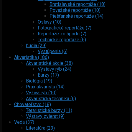
Bratislavské reportáže (18)
Považské reportáže (10)
Piešťanské reportáže (14)
Oslavy (10)
Fotografické reportáže (7)
Reportáže zo športu (7)
Technické reportáže (6)
Ľudia (29)
Vystúpenia (6)
Akvaristika (186)
Akvaristické akcie (38)
Výstavy rýb (24)
Burzy (17)
Biológia (19)
Prax akvaristu (14)
Výživa rýb (10)
Akvaristická technika (6)
Chovateľstvo (18)
Teraristické burzy (11)
Výstavy zvierat (9)
Veda (37)
Literatúra (23)