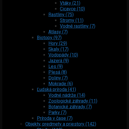
Vtáky (21)
Cicavce (10)
Rastliny (75)
Stromy (11)
Vodné rastliny (7)
Atlasy (7)
Biotopy (97)
Hory (29)
Skaly (17)
Vodopády (10)
Jazerá (9)
Les (9)
Plesá (8)
Doliny (7)
Mokrade (6)
Ľudská príroda (41)
Vodné nádrže (14)
Zoologické záhrady (11)
Botanické záhrady (7)
Parky (7)
Príroda v čase (7)
Objekty, predmety a priestory (142)