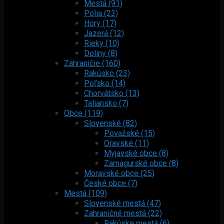
Mestá (91)
Polia (23)
Hory (17)
Jazerá (12)
Rieky (10)
Doliny (8)
Zahraničie (160)
Rakúsko (23)
Poľsko (14)
Chorvátsko (13)
Taliansko (7)
Obce (119)
Slovenské (82)
Považské (15)
Oravské (11)
Myjavské obce (8)
Zamagurské obce (8)
Moravské obce (25)
České obce (7)
Mestá (109)
Slovenské mestá (47)
Zahraničné mestá (22)
Rakúske mestá (6)