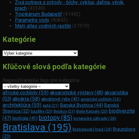
Živá potrava z prírody - blchy: cyklop, dafnia, vírnik,
prach
(43349)
Tropikárium Budapešť
(41442)
Parametre vody
(40842)
Malý atlas vodných rastlín
(37519)
Kategórie
Kategórie
Kľúčové slová podľa kategórie
Najpoužívanejšie tagy pre kategóriu:
africké cichlidy
(59)
akvaristické výstavy
(48)
akvaristika
akvária
(58)
(53)
akváriové ryby
(41)
americké cichlidy
(26)
architektúra
(59)
Banská Bystrica
(44)
Banská
autá
(21)
biodiverzita
Štiavnica
(32)
baziliky
(23)
Beckov
(21)
Biele Karpaty
(20)
biotopy
(85)
(47)
biológia
(41)
botanické záhrady
(28)
Bratislava
(195)
Braunsberg
Bratislavský hrad
(24)
(29)