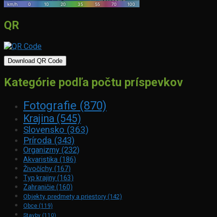
QR
Download QR Code
Kategórie podľa počtu príspevkov
Fotografie
(870)
Krajina
(545)
Slovensko
(363)
Príroda
(343)
Organizmy
(232)
Akvaristika
(186)
Živočíchy
(167)
Typ krajiny
(163)
Zahraničie
(160)
Objekty, predmety a priestory
(142)
Obce
(119)
Stavby
(110)