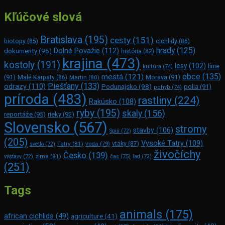
Kľúčové slová
Bratislava
(195)
cesty
(151)
biotopy
(85)
cichlidy
(86)
hrady
(125)
Dolné Považie
(112)
dokumenty
(96)
história
(82)
krajina
(473)
kostoly
(191)
lesy
(102)
línie
kultúra
(74)
obce
(135)
mestá
(121)
(91)
Morava
(91)
Malé Karpaty
(86)
Martin
(80)
Piešťany
(133)
odrazy
(110)
Podunajsko
(98)
polia
(91)
pohyb
(74)
príroda
(483)
rastliny
(224)
Rakúsko
(108)
ryby
(195)
skaly
(156)
reportáže
(95)
rieky
(92)
Slovensko
(567)
stromy
stavby
(106)
Spiš
(72)
(205)
Vysoké Tatry
(109)
Tatry
(81)
voda
(79)
vtáky
(87)
svetlo
(72)
živočíchy
Česko
(139)
zima
(81)
výstavy
(72)
čas
(75)
ľad
(72)
(251)
Tags
animals
(175)
african cichlids
(49)
agriculture
(41)