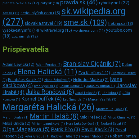
pravda.sk
(46)
rybicky.net
(22)
planetslovakia.sk
(12)
pnky.sk
(10)
sk.wikipedia.org
seriouslyfish.com
(15)
sav.sk
(11)
(277)
sme.sk
(109)
slovakia.travel
(19)
treking.cz
(13)
youtube.com
vysoke-tatry.info
(14)
wikitravel.org
(15)
wordpress.com
(11)
(18)
zoznam.sk
(12)
Prispievatelia
Branislav Cigánik
(7)
Adam Lewicki
(2)
Adam Pernica
(1)
Dušan
Elena Halická
(11)
Eva Kaclíková
(2)
Beláň
(1)
František Debre
Ivana
František Kaclík
(2)
Heliodor Macko
(2)
(1)
Hana Bobáľová
(1)
Kaclíková
(4)
Jaroslav
Ivan Vyslúžil
(1)
Jakub Dadák
(1)
Jaroslav Burian
(1)
Julka Rončová
(6)
Hrabě
(4)
Juraj Ležovič
(1)
Ján Iskra
(1)
Júlia
Kornel Duffek
(4)
Rončová
(1)
Leo Šimurda
(1)
Marcel Vasiľák
(1)
Margaréta Halická
(26)
Markéta Rejlková
(1)
Martin Haláč
(8)
Milo Pešek
(2)
Martin Dratva
(1)
Miloš Chmelko
(1)
Miloš Gnida
(2)
Miriam Janušková
(1)
Nora Lukačovičová
(1)
Norbert Sabat
(1)
Oľga Magalová
(5)
Patrik Bíro
(3)
Pavol Kaclík
(3)
Pavol
Papson
(2)
Róbert Toman
Peter Greguš
(1)
Radovan Hilbert
(1)
Roman Slaboch
(1)