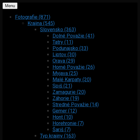
Menu
Fotografie (871)
Krajina (545)
Slovensko (363)
Dolné Považie (41)
Tatry (11)
Podunajsko (33)
Liptov (30)
Orava (29)
Horné Považie (26)
Myjava (25)
Malé Karpaty (20)
Spiš (21)
Zamagurie (20)
Záhorie (19)
Stredné Považie (14)
Gemer (12)
Hont (10)
Horehronie (7)
Šariš (7)
Typ krajiny (163)