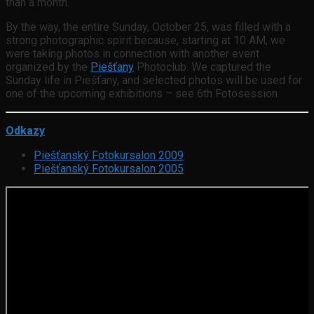
than a month.
By the way, the entire Sunday, October 25, was filled with a
strong photographic spirit because, starting at 10 AM, we
were taking photos in connection with another event
organized by the
Piešťany
Photoclub. We captured the
Sunday life in Piešťany, and selected photos will be used for
one of the upcoming exhibitions – see 6th Fotosession.
Odkazy
Piešťanský Fotokursalon 2009
Piešťanský Fotokursalon 2005