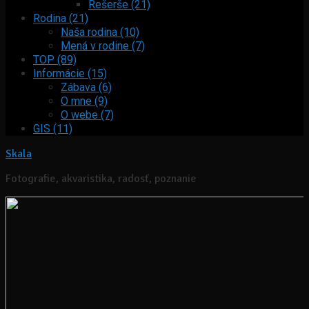
Rešerše (21)
Rodina (21)
Naša rodina (10)
Mená v rodine (7)
TOP (89)
Informácie (15)
Zábava (6)
O mne (9)
O webe (7)
GIS (11)
Skala
Fotografie, akvaristika, radosť, poznanie