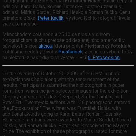
fotografiami. Víťazom sa stal
František Halás
, ďalšie ceny si
odniesli Karol Belas, Roman Tibenský, čestné uznania si
odniesli Márius Sordel, Richard Hesko a Roman Bučko. Cenu
primátora získal
Peter Kaclík
. Výstava týchto fotografií trvala
viac ako mesiac.
Mimochodom celá nedeľa 25.10 sa niesla v silnom
fotografickom duchu, pretože od desiatej ráno sme fotili v
súvislosti s inou
akciou
, ktorú pripravil
Piešťanský fotoklub
.
Fotili sme nedeľný život v
Piešťanoch
, z čoho sa vyberú fotky
na niektorú z nasledujúcich výstav – viď
6. Fotosession
.
On the evening of October 25, 2009, after 6 PM, a photo
exhibition was held along with the announcement of the
results. Participants submitted their photographs in paper
form, from which the jury selected images for the exhibition.
The jury consisted of Jozef Keppert, Štefan Čambal, and
Peter Ertl. Twenty-six authors with 130 photographs entered
the „Fotokursalon.“ The winner was František Halás, with
additional awards going to Karol Belas, Roman Tibenský.
Honorable mentions were awarded to Márius Sordel, Richard
Hesko, and Roman Bučko. Peter Kaclík received the Mayor’s
Prize. The exhibition of these photographs lasted for more