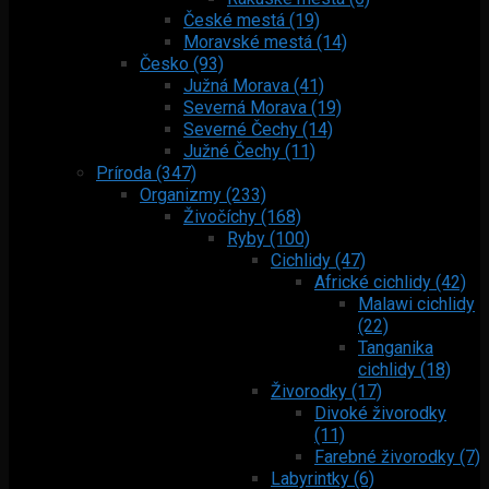
České mestá (19)
Moravské mestá (14)
Česko (93)
Južná Morava (41)
Severná Morava (19)
Severné Čechy (14)
Južné Čechy (11)
Príroda (347)
Organizmy (233)
Živočíchy (168)
Ryby (100)
Cichlidy (47)
Africké cichlidy (42)
Malawi cichlidy
(22)
Tanganika
cichlidy (18)
Živorodky (17)
Divoké živorodky
(11)
Farebné živorodky (7)
Labyrintky (6)