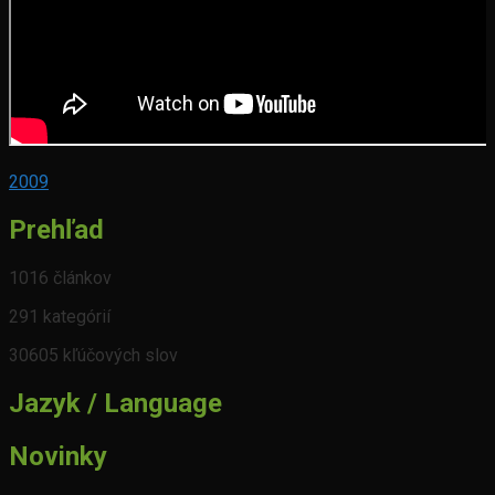
2009
Prehľad
1016 článkov
291 kategórií
30605 kľúčových slov
Jazyk / Language
Novinky