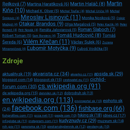
Martin
Martin Haláč
(8)
Rejlková
(7)
Martina Haratíková
(6)
Kiňo
(10)
Michael K. Oliver
(5)
Michal Toufar
(4)
Michal Uriča
(4)
Michal
Miroslav Lisinovič
(11)
Monika Nosková
(5)
Šimkovic
(4)
Oskár
Otakar Brandos
(9)
Oľga Magalová
(5)
Mažgút
(4)
Peter Kaclík
(4)
Peter
Roman Slaboch
(7)
Renáta Jaloviarová
(5)
Remeň
(4)
Petr Novák
(4)
Tomáš Hudcovič
(8)
Tomáš
Róbert Toman
(5)
Sam Bors­tein
(4)
Vilém Křečan
(11)
Šereda
(6)
Václav Sulek
(6)
Zuzana
Ľubomír Motyčka
(9)
Ľuboš Vodička
(5)
Minarovičová
(4)
Zdroje
akvarista.cz
(34)
apsida.sk
(29)
aktuality.sk
(19)
akvarko.cz
(11)
cichlid-
blogspot.com
(14)
blogspot.sk
(15)
cestovatel.eu
(11)
cs.wikipedia.org
(91)
forum.com
(30)
de.wikipedia.org
(15)
dennikn.sk
(12)
dobrodruh.sk
(13)
en.wikipedia.org
(113)
ephoto.sk
enviroportal.sk
(10)
facebook.com
(136)
fishbase.org
(66)
(24)
hiking.sk
(18)
idnes.cz
(17)
fishprofiles.com
(11)
gcca.net
(11)
google.com
(10)
kudyznudy.cz
(29)
muzeum.sk
(14)
infoglobe.sk
(11)
instagram.com
(11)
piestanskydennik.sk
(12)
nih.gov
(11)
panorama.sk
(10)
piestany.sk
(10)