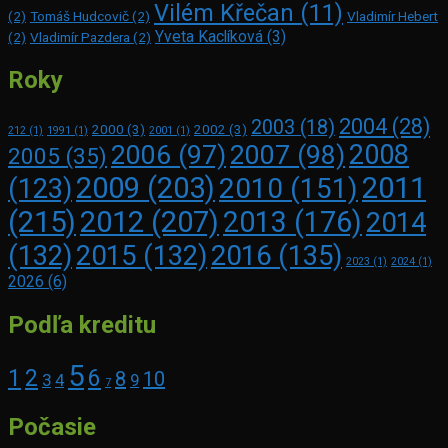
Vilém Křečan
(11)
(2)
Tomáš Hudcovič
(2)
Vladimír Hebert
Yveta Kaclíková
(3)
(2)
Vladimír Pazdera
(2)
Roky
2004
(28)
2003
(18)
2000
(3)
2002
(3)
212
(1)
1991
(1)
2001
(1)
2008
2006
(97)
2007
(98)
2005
(35)
2009
(203)
2011
2010
(151)
(123)
(215)
2012
(207)
2013
(176)
2014
2016
(135)
(132)
2015
(132)
2023
(1)
2024
(1)
2026
(6)
Podľa kreditu
5
1
2
6
8
10
3
4
9
7
Počasie