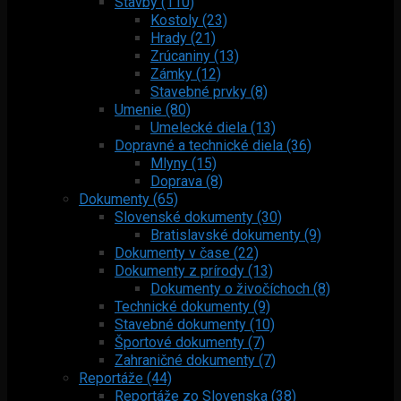
Stavby (110)
Kostoly (23)
Hrady (21)
Zrúcaniny (13)
Zámky (12)
Stavebné prvky (8)
Umenie (80)
Umelecké diela (13)
Dopravné a technické diela (36)
Mlyny (15)
Doprava (8)
Dokumenty (65)
Slovenské dokumenty (30)
Bratislavské dokumenty (9)
Dokumenty v čase (22)
Dokumenty z prírody (13)
Dokumenty o živočíchoch (8)
Technické dokumenty (9)
Stavebné dokumenty (10)
Športové dokumenty (7)
Zahraničné dokumenty (7)
Reportáže (44)
Reportáže zo Slovenska (38)