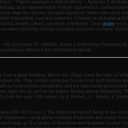
lový – Papilio machaon a okáň hruškový – Aglia tau. Z chrobáko
chádzajú sa tu najsevernejšie výskyty teplomilných spoločenstiev
sma. Napr. ľan rakúsky, spriadač egrešový. Okrem toho sa tu vyskyt
, ďateľ bielochrbtý, muchárik bielokrký. V doline sa nachádza aj 
olistý, kruštík rožkatý, vemenník zelenkastý. Záver
doliny
tvoria
 kosatec trávolistý, hadivka obyčajná, bielokvet močiarny. Súčasť
 v 80-tych rokov 20. storočia. Viedol z Vršatského Podhradia d
sná podoba je dlhá asi 6 km (Informačná tabuľa).
from a great distance. Above the village stand the ruins of Vrša
ological site. They contain numerous fossils from both shallow
uch as foraminifera, radiolarians, and the calpionellid protozoans 
aon
,
Aglia tau
, as well as the beetle
Rosalia alpina
(Wikipedia). Th
s from the early 19th century by A. Rochel, J. Ľ. Holuby, K. Domin 
vakia (550–830 m a.s.l.). The limestone massif dates to the Jura
ite Carpathians, rising above Vršatské Podhradie and visible from 
ia and made up of a series of limestone and dolomitic bodies for