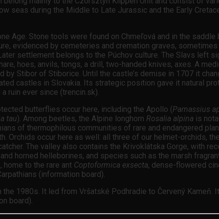
 belong mainly to the Czorsztyn Klippen Unit and consist of vario
low seas during the Middle to Late Jurassic and the Early Cretac
tone Age. Stone tools were found on Chmeľová and in the saddle 
ure, evidenced by cemeteries and cremation graves, sometimes c
ter settlement belongs to the Púchov culture. The Slavs left sign
e, hoes, anvils, tongs, a drill, two-handed knives, axes. A medie
 by Stibor of Stiborice. Until the castle’s demise in 1707 it ch
d castles in Slovakia. Its strategic position gave it natural prot
 ruin ever since (trencin.sk).
otected butterflies occur here, including the Apollo (
Parnassius ap
ia tau
). Among beetles, the Alpine longhorn
Rosalia alpina
is nota
thians of thermophilous communities of rare and endangered plant
 Orchids occur here as well: all three of our helmet-orchids, the
cher. The valley also contains the Krivoklátska Gorge, with recor
nd horned helleborines, and species such as the marsh fragrant 
, home to the rare ant
Coptoformica exsecta
, dense-flowered cinq
Carpathians (information board).
n the 1980s. It led from Vršatské Podhradie to Červený Kameň. It
ion board).