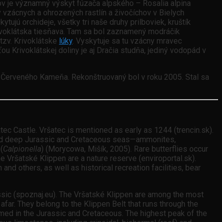
v je významný výskyt fúzača alpského – Rosalia alpina
 vzácnych a ohrozených rastlín a živočíchov v Bielych
ujú orchideje, všetky tri naše druhy prilboviek, kruštík
Krivoklátska tiesňava. Tam sa bol zaznamený modráčik
 tzv. Krivoklátske
lúky
. Vyskytuje sa tu vzácny mravec
ou Krivoklátskej doliny je aj Dračia studňa, jediný vodopád v
o Červeného Kameňa. Rekonštruovaný bol v roku 2005. Stal sa
tec Castle. Vršatec is mentioned as early as 1244 (trencin.sk).
 and deep Jurassic and Cretaceous seas—ammonites,
(
Calpionella
) (Morycowa, Mišík, 2005). Rare butterflies occur
e Vršatské Klippen are a nature reserve (enviroportal.sk).
and others, as well as historical recreation facilities, bear
ssic (spoznaj.eu). The Vršatské Klippen are among the most
afar. They belong to the Klippen Belt that runs through the
med in the Jurassic and Cretaceous. The highest peak of the