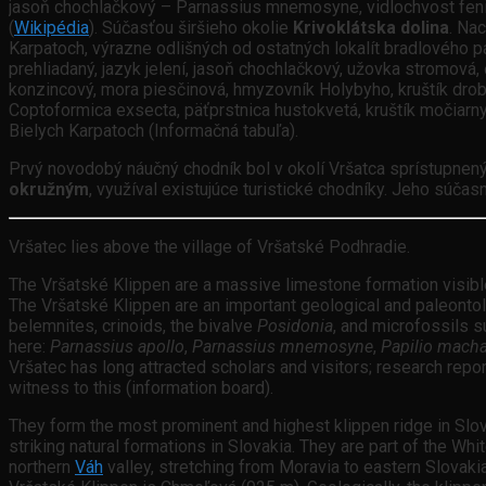
jasoň chochlačkový – Parnassius mnemosyne, vidlochvost fenik
(
Wikipédia
). Súčasťou širšieho okolie
Krivoklátska dolina
. Na
Karpatoch, výrazne odlišných od ostatných lokalít bradlového pá
prehliadaný, jazyk jelení, jasoň chochlačkový, užovka stromová
konzincový, mora piesčinová, hmyzovník Holybyho, kruštík drobn
Coptoformica exsecta, päťprstnica hustokvetá, kruštík močiarny,
Bielych Karpatoch (Informačná tabuľa).
Prvý novodobý náučný chodník bol v okolí Vršatca sprístupnený
okružným
, využíval existujúce turistické chodníky. Jeho súča
Vršatec lies above the village of Vršatské Podhradie.
The Vršatské Klippen are a massive limestone formation visible 
The Vršatské Klippen are an important geological and paleont
belemnites, crinoids, the bivalve
Posidonia
, and microfossils s
here:
Parnassius apollo
,
Parnassius mnemosyne
,
Papilio mach
Vršatec has long attracted scholars and visitors; research report
witness to this (information board).
They form the most prominent and highest klippen ridge in Slo
striking natural formations in Slovakia. They are part of the Wh
northern
Váh
valley, stretching from Moravia to eastern Slovak