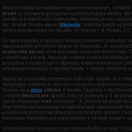
Vršatské bradlá sú mohutným vápencovým masívom, viditeľné s
bradlá
sú významná geologická a paleontologická lokalita. Na
posidonia
a mikrofosílie
foraminifery
,
rádiolarie
, prvoky
calpion
tau
. chrobák
Rosalia alpina
(
Wikipedia
). Vršatské bradlá sú prí
správy prírodovedcov zo začiatku 19. storoča – A. Rochel, J. Ľ. 
Sú najvýraznejším a najvyšším skalným bradlovým hrebeňom n
najvýraznejších prírodných útvarov na Slovensku. Je súčasťou Bi
bradlového pásma
, ktoré prechádza severným údolím Váhu. 
v období jury a kriedy. Najvyšším vrchom Vršatských bradiel 
pozostáva z rôznych typov vápencov, vrátane krinoidových (ľal
strednej až vrchnej jury a spodnej kriedy. V oblasti Chmeľovej s
Najstaršie pozostatky prítomnosti ľudí v tejto lokalite sú z ml
Výraznejšie osídlenie je datované z neskorou dobou bronzovou
Vyskytli sa aj
stopy
sídliska
. V lokalite Zazámčie v okolí býva
v lokalite
Medziskalie
sa našli železné predmety z 9. až počiatk
stavať stredoveký
hrad
. Už koncom 13. storočia sa dostal do r
Hrad Vršatec bol postavený na neprístupných vápencových skal
umožňovala kontrolu nad dôležitými obchodnými cestami. Počas s
hrad počas Rákócziho povstania zničený a odvtedy zostal v rui
Vršatské bradlá sú domovom pre rozmanitú flóru a faunu. Vyskyt