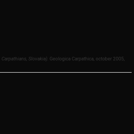
 Carpathians, Slovakia).
Geologica Carpathica, october 2005,