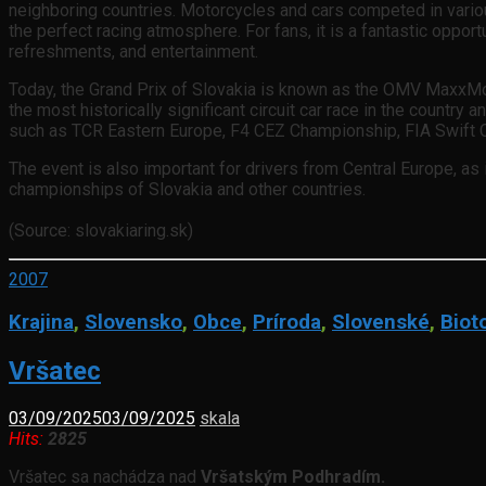
neighboring countries. Motorcycles and cars competed in vario
the perfect racing atmosphere. For fans, it is a fantastic oppo
refreshments, and entertainment.
Today, the Grand Prix of Slovakia is known as the OMV MaxxMotio
the most historically significant circuit car race in the countr
such as TCR Eastern Europe, F4 CEZ Championship, FIA Swift 
The event is also important for drivers from Central Europe, as
championships of Slovakia and other countries.
(Source: slovakiaring.sk)
2007
Krajina
,
Slovensko
,
Obce
,
Príroda
,
Slovenské
,
Biot
Vršatec
03/09/2025
03/09/2025
skala
Hits:
2825
Vršatec sa nachádza nad
Vršatským Podhradím.