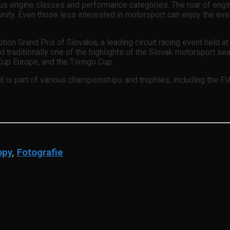
us engine classes and performance categories. The roar of engi
rtunity. Even those less interested in motorsport can enjoy the e
n Grand Prix of Slovakia, a leading circuit racing event held at
y and traditionally one of the highlights of the Slovak motorsport
Cup Europe, and the Twingo Cup.
 it is part of various championships and trophies, including the 
opy
,
Fotografie