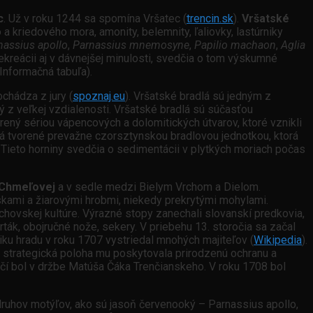
c
. Už v roku 1244 sa spomína Vršatec (
trencin.sk
).
Vršatské
a kriedového mora, amonity, belemnity, ľaliovky, lastúrniky
nassius apollo
,
Parnassius mnemosyne
,
Papilio machaon
,
Aglia
rekreácii aj v dávnejšej minulosti, svedčia o tom výskumné
(Informačná tabuľa).
hádza z jury (
spoznaj.eu
). Vršatské bradlá sú jedným z
ý z veľkej vzdialenosti. Vršatské bradlá sú súčasťou
orený sériou vápencových a dolomitických útvarov, ktoré vznikli
lá tvorené prevažne czorsztynskou bradlovou jednotkou, ktorá
 Tieto horniny svedčia o sedimentácii v plytkých moriach počas
Chmeľovej
a v sedle medzi Bielym Vrchom a Dielom.
iskami a žiarovými hrobmi, niekedy prekrytými mohylami.
úchovskej kultúre. Výrazné stopy zanechali slovanskí predkovia,
vrták, obojručné nože, sekery. V priebehu 13. storočia sa začal
niku hradu v roku 1707 vystriedal mnohých majiteľov (
Wikipedia
).
 strategická poloha mu poskytovala prirodzenú ochranu a
očí bol v držbe Matúša Čáka Trenčianskeho. V roku 1708 bol
 druhov motýľov, ako sú jasoň červenooký – Parnassius apollo,