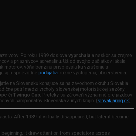
iaznivcov. Po roku 1989 doslova
vyprchala
a neskôr sa zrejme
ncov a priaznivcov adrenalínu. Už od svojho začiatkov lákala
uk motorov, vôňa benzínu prispievala ku vzrušeniu a
 je aj o sprievodné
podujatia
, rôzne vystúpenia, občerstvenia.
ujatie na Slovensku konajúce sa na závodnom okruhu Slovakia
adične patrí medzi vrcholy slovenskej motoristickej sezóny.
ope
či
Twingo Cup
. Preteky sú zároveň významné pre jazdcov
odných šampionátov Slovenska a iných krajín. (
slovakiaring.sk
).
sts. After 1989, it virtually disappeared, but later it became
 beginning, it drew attention from spectators across