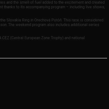
nes and the smell of fuel added to the excitement and created
vent thanks to its accompanying program – including live shows,
 the Slovakia Ring in Orechová Potôň. This race is considered
 season. The weekend program also includes additional series
FIA CEZ (Central European Zone Trophy) and national