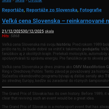
Skala
>
Skala
>
Chrobák
Reportáže
,
Reportáže zo Slovenska
,
Fotografie
Veľká cena Slovenska – reinkarnované m
21/12/2025
30/12/2025
skala
Hits:
5868
Veľká cena Slovenska má svoju
históriu
. Pred rokom 1989 bol
prišlo na to, že bude dobré sa vrátiť k takémuto
podujatiu
. Veľ
fanúšikov aj z okolitých krajín. Pretekali motocykle, automobi
spoluvytvárali tú správnu energiu. Pre fanúšikov je to skvelá pr
Veľká cena Slovenska je dnes známa ako
OMV MaxxMotion Gra
Ring v Orechovej Potôni. Tento závod je považovaný za historic
Súčasťou víkendového programu bývajú aj ďalšie seriály ako
TC
zo strednej Európy, keďže sú zaradené do rôznych šampionátov a
The Grand Prix of Slovakia has its own history. Before 1989, it 
clear that reviving such an event would be a great idea.
The Grand Prix of Slovakia is a motorsport event that has alway