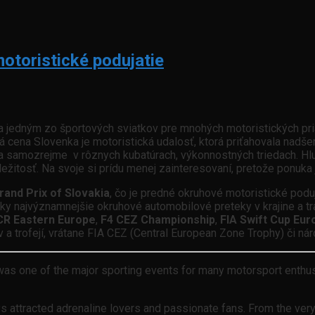
otoristické podujatie
a jedným zo športových sviatkov pre mnohých motoristických pr
ká cena Slovenka je motoristická udalosť, ktorá priťahovala nadše
ly a samozrejme v rôznych kubatúrach, výkonnostných triedach. Hl
íležitosť. Na svoje si prídu menej zainteresovaní, pretože ponuka
nd Prix of Slovakia
, čo je predné okruhové motoristické pod
ky najvýznamnejšie okruhové automobilové preteky v krajine a tr
R Eastern Europe
,
F4 CEZ Championship
,
FIA Swift Cup Eur
 trofejí, vrátane FIA CEZ (Central European Zone Trophy) či nár
was one of the major sporting events for many motorsport enthusia
s attracted adrenaline lovers and passionate fans. From the very