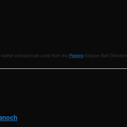
watter scleractinian coral from the
Pieniny
Klippen Belt (Western
ťanoch