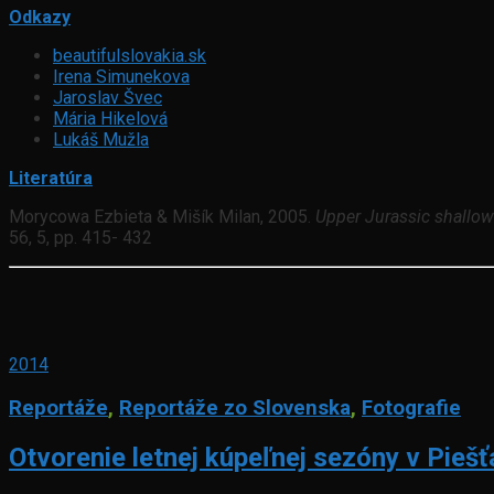
Odkazy
beautifulslovakia.sk
Irena Simunekova
Jaroslav Švec
Mária Hikelová
Lukáš Mužla
Literatúra
Morycowa Ezbieta & Mišík Milan, 2005.
Upper Jurassic shallow-
56, 5, pp. 415- 432
2014
Reportáže
,
Reportáže zo Slovenska
,
Fotografie
Otvorenie letnej kúpeľnej sezóny v Pieš