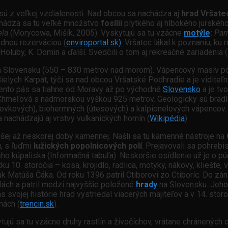
ú z veľkej vzdialenosti. Nad obcou sa nachádza aj
hrad Vršate
chádza sa tu veľké množstvo
fosílii
plytkého aj hlbokého jurského 
ela
(Morycowa, Mišík, 2005). Vyskytujú sa tu vzácne
motýle
:
Par
rodnou rezerváciou (
enviroportal.sk).
Vršatec lákal k poznaniu, ku 
Holuby, K. Domin a ďalší. Svedčili o tom aj rekreačné zariadenia 
a Slovensku (550 – 830 metrov nad morom). Vápencový masív poc
elych Karpát, týči sa nad obcou Vršatské Podhradie a je viditeľn
Tento pás sa tiahne od Moravy až po východné
Slovensko
a je tv
je Chmeľová s nadmorskou výškou 925 metrov. Geologicky sú brad
iovkových), biohermných (útesových) a kalpionelových vápencov.
a nachádzajú aj vrstvy vulkanických hornín (
Wikipédia
).
adšej až neskorej doby kamennej. Našli sa tu kamenné nástroje na
, s ľuďmi
lužických popolnicových polí
. Prejavovali sa pohreb
lého kúpaliska (Informačná tabuľa). Neskoršie osídlenie už je o p
u 10. storočia – kosa, krojidlo, radlica, motyky, nákovy, kliešte, 
úk Matúša Čáka. Od roku 1396 patril Ctiborovi zo Ctiboríc. Do zá
ách a patril medzi najvyššie položené
hrady
na Slovensku. Jeho
vojej histórie hrad vystriedal viacerých majiteľov a v 14. stor
nách (
trencin.sk
).
ujú sa tu vzácne druhy rastlín a živočíchov, vrátane chránených