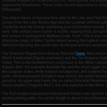
Vršatské Klippen is Chmeľová (925 m). Geologically, the klippen
calpionellid limestones. These rocks record deposition in shal
(Wikipedia).
The oldest traces of humans here date to the Late and Final S
comes from the Late Bronze Age and the Lusatian Urnfield cult
Zazámčie near the former swimming pool (information board). La
early 10th century were found—a scythe, reaping hook, ploughshar
that century it belonged to Matthew Csák. From 1396 it was held
limestone crags, Vršatec Castle ranked among the highest-situate
Rákóczi’s Uprising, the castle was destroyed and has remained a
The Vršatské Klippen host diverse flora and
fauna
. Rare and pr
World Swallowtail (
Papilio machaon
), and the Tau Emperor (
Agl
Valley. This is the northernmost occurrence in the White Carpa
Klippen Belt—for example Austrian flax and the small eggar moth.
Aesculapian snake, white-backed woodpecker, and collared flycat
moth, Himantoglossum (Holyby’s bee orchid), the small-leaved a
palustris
. Its upper end forms the so-called Krivoklát Meadows
Dračia studňa (“Dragon’s Well”), the only waterfall in the White 
The first modern educational trail around Vršatec was opened i
existing hiking paths. Its current length is about 6 km (informat