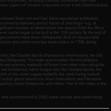
us limestones, including crinoidal, biohermal (reef) and
eous. Layers of volcanic rocks also occur in the Chmeľová area
between Biely vrch and Diel. More substantial settlement
overed by barrows, and by traces of dwellings—e.g., at
ificant remains; at Medziskalie iron objects from the 9th to
val castle began to be built in the 13th century. By the end of
anged owners many times (Wikipedia). Built on inaccessible
ection and control over key trade routes. In 1708, during
ollo
), the Clouded Apollo (
Parnassius mnemosyne
), the Old
ble (Wikipedia). The wider area includes the Krivoklátska
s and animals, markedly different from other sites along the
 red helleborine, hart’s-tongue fern, the Clouded Apollo, the
ds of the violet copper butterfly, the sand-loving noctuid
orchid, grass-leaved iris,
Arum maculatum
, and
Parnassia
uefoil, marsh helleborine, and others. Part of the valley is the
 was reconstructed in 2005, made circular, and routed along