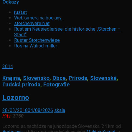
Odkazy
rust.at
Webkamera na bociany
storchenverein.at
Rust am Neusiedlersee, die historische „Storchen –
Stadt“
Ruster Storchenwiese
Rosina Wälischmiller
2014
Krajina
,
Slovensko
,
Obce
,
Príroda
,
Slovenské
,
Ľudská príroda
,
Fotografie
Lozorno
28/03/2018
04/08/2026
skala
Hits:
3150
Lozorno sa nachádza na juhozápade Slovenska, 24 km od
Bratislavy
, v blízkosti západných svahov
Malých Karpát
, v