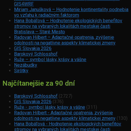
GIS4WRF
Miriam Janušková – Hodnotenie kontinentality podnebia
vo vzťahu k radiačným faktorom
Hana Bobáľová – Hodnotenie ekologických benefitov
stromov na vybraných lokalitách mestskej časti
Bratislava – Staré Mesto
Radovan Hilbert – Adaptačné opatrenia, zvýšenie
odolnosti na negatívne aspekty klimatickej zmeny
GIS Slovakia 2026
Barokový Schlosshof
Ruže – symbol lásky, krásy a vášne
Nezábudky
Sirôtky
Najčítanejšie za 90 dní
Barokový Schlosshof
(2727)
GIS Slovakia 2026
(376)
Ruže - symbol lásky, krásy a vášne
(311)
Radovan Hilbert - Adaptačné opatrenia, zvýšenie
odolnosti na negatívne aspekty klimatickej zmeny
(130)
Hana Bobáľová - Hodnotenie ekologických benefitov
stromov na vybraných lokalitách mestskej časti