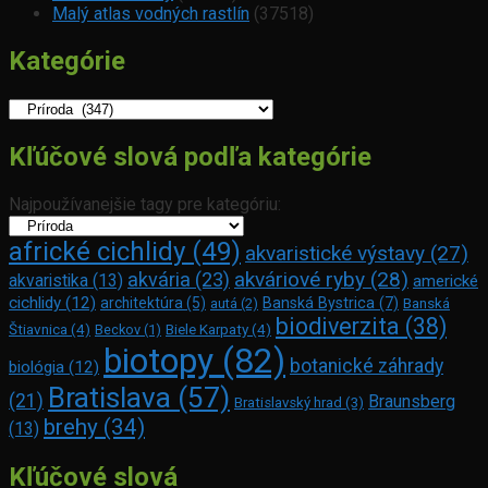
Malý atlas vodných rastlín
(37518)
Kategórie
Kategórie
Kľúčové slová podľa kategórie
Najpoužívanejšie tagy pre kategóriu:
africké cichlidy
(49)
akvaristické výstavy
(27)
akváriové ryby
(28)
akvária
(23)
akvaristika
(13)
americké
cichlidy
(12)
architektúra
(5)
Banská Bystrica
(7)
autá
(2)
Banská
biodiverzita
(38)
Štiavnica
(4)
Beckov
(1)
Biele Karpaty
(4)
biotopy
(82)
botanické záhrady
biológia
(12)
Bratislava
(57)
(21)
Braunsberg
Bratislavský hrad
(3)
brehy
(34)
(13)
Kľúčové slová