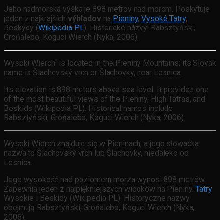
Jeho nadmorská výška je 898 metrov nad morom. Poskytuje
jeden z najkrajších
výhľadov
na
Pieniny
,
Vysoké Tatry
,
Beskydy (
Wikipedia PL
). Historické názvy: Rabsztyński,
Grońalebo, Koguci Wierch (Nyka, 2006).
Wysoki Wierch“ is located in the Pieniny Mountains; its Slovak
name is Šlachovský vrch or Šlachovky, near Lesnica.
Its elevation is 898 meters above sea level. It provides one
of the most beautiful views of the Pieniny, High Tatras, and
Beskids (Wikipedia PL). Historical names include
Rabsztyński, Grońalebo, Koguci Wierch (Nyka, 2006).
Wysoki Wierch znajduje się w Pieninach, a jego słowacka
nazwa to Šlachovský vrch lub Šlachovky, niedaleko od
Lesnica.
Jego wysokość nad poziomem morza wynosi 898 metrów.
Zapewnia jeden z najpiękniejszych widoków na Pieniny,
Tatry
Wysokie i Beskidy (Wikipedia PL). Historyczne nazwy
obejmują Rabsztyński, Grońalebo, Koguci Wierch (Nyka,
2006).