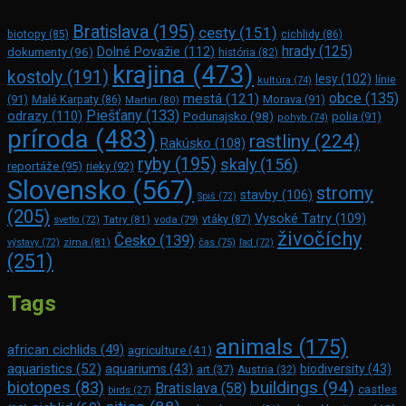
Bratislava
(195)
cesty
(151)
biotopy
(85)
cichlidy
(86)
hrady
(125)
Dolné Považie
(112)
dokumenty
(96)
história
(82)
krajina
(473)
kostoly
(191)
lesy
(102)
línie
kultúra
(74)
obce
(135)
mestá
(121)
(91)
Morava
(91)
Malé Karpaty
(86)
Martin
(80)
Piešťany
(133)
odrazy
(110)
Podunajsko
(98)
polia
(91)
pohyb
(74)
príroda
(483)
rastliny
(224)
Rakúsko
(108)
ryby
(195)
skaly
(156)
reportáže
(95)
rieky
(92)
Slovensko
(567)
stromy
stavby
(106)
Spiš
(72)
(205)
Vysoké Tatry
(109)
Tatry
(81)
voda
(79)
vtáky
(87)
svetlo
(72)
živočíchy
Česko
(139)
zima
(81)
výstavy
(72)
čas
(75)
ľad
(72)
(251)
Tags
animals
(175)
african cichlids
(49)
agriculture
(41)
aquaristics
(52)
aquariums
(43)
biodiversity
(43)
art
(37)
Austria
(32)
buildings
(94)
biotopes
(83)
Bratislava
(58)
castles
birds
(27)