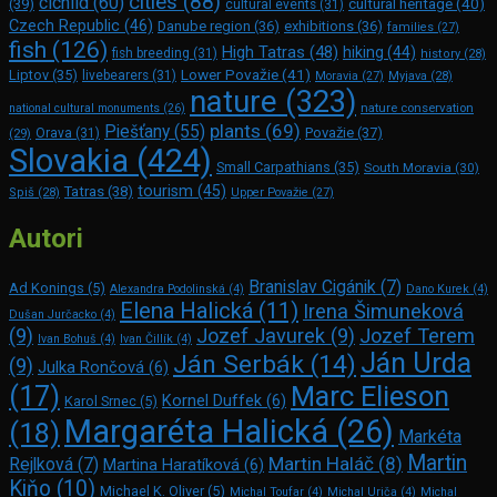
cities
(88)
cichlid
(60)
(39)
cultural heritage
(40)
cultural events
(31)
Czech Republic
(46)
Danube region
(36)
exhibitions
(36)
families
(27)
fish
(126)
High Tatras
(48)
hiking
(44)
fish breeding
(31)
history
(28)
Lower Považie
(41)
Liptov
(35)
livebearers
(31)
Moravia
(27)
Myjava
(28)
nature
(323)
nature conservation
national cultural monuments
(26)
plants
(69)
Piešťany
(55)
Považie
(37)
(29)
Orava
(31)
Slovakia
(424)
Small Carpathians
(35)
South Moravia
(30)
tourism
(45)
Tatras
(38)
Spiš
(28)
Upper Považie
(27)
Autori
Branislav Cigánik
(7)
Ad Konings
(5)
Alexandra Podolinská
(4)
Dano Kurek
(4)
Elena Halická
(11)
Irena Šimuneková
Dušan Jurčacko
(4)
(9)
Jozef Javurek
(9)
Jozef Terem
Ivan Bohuš
(4)
Ivan Čillík
(4)
Ján Urda
Ján Serbák
(14)
(9)
Julka Rončová
(6)
Marc Elie­son
(17)
Kornel Duffek
(6)
Karol Srnec
(5)
Margaréta Halická
(26)
(18)
Markéta
Martin
Martin Haláč
(8)
Rejlková
(7)
Martina Haratíková
(6)
Kiňo
(10)
Michael K. Oliver
(5)
Michal Toufar
(4)
Michal Uriča
(4)
Michal