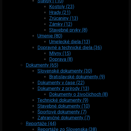
Stavby (110)
Kostoly (23)
Hrady (21)
Zrúcaniny (13)
Zámky (12)
Stavebné prvky (8)
Umenie (80)
Umelecké diela (13)
Dopravné a technické diela (36)
Mlyny (15)
Doprava (8)
Dokumenty (65)
Slovenské dokumenty (30)
Bratislavské dokumenty (9)
Dokumenty v čase (22)
Dokumenty z prírody (13)
Dokumenty o živočíchoch (8)
Technické dokumenty (9)
Stavebné dokumenty (10)
Športové dokumenty (7)
Zahraničné dokumenty (7)
Reportáže (44)
Reportáže zo Slovenska (38)