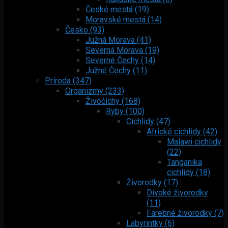
České mestá (19)
Moravské mestá (14)
Česko (93)
Južná Morava (41)
Severná Morava (19)
Severné Čechy (14)
Južné Čechy (11)
Príroda (347)
Organizmy (233)
Živočíchy (168)
Ryby (100)
Cichlidy (47)
Africké cichlidy (42)
Malawi cichlidy
(22)
Tanganika
cichlidy (18)
Živorodky (17)
Divoké živorodky
(11)
Farebné živorodky (7)
Labyrintky (6)