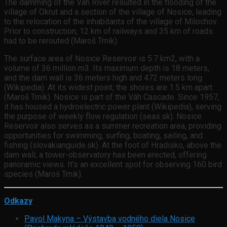
The damming of the Váh River resulted in the flooding of the
village of Okrut and a section of the village of Nosice, leading
to the relocation of the inhabitants of the village of Milochov.
Prior to construction, 12 km of railways and 35 km of roads
had to be rerouted (Maroš Trnik).
The surface area of Nosice Reservoir is 5.7 km2, with a
volume of 36 million m3. Its maximum depth is 18 meters,
and the dam wall is 36 meters high and 472 meters long
(Wikipedia). At its widest point, the shores are 1.5 km apart
(Maroš Trnik). Nosice is part of the Váh Cascade. Since 1957,
it has housed a hydroelectric power plant (Wikipedia), serving
the purpose of weekly flow regulation (seas.sk). Nosice
Reservoir also serves as a summer recreation area, providing
opportunities for swimming, surfing, boating, sailing, and
fishing (slovakianguide.sk). At the foot of Hradisko, above the
dam wall, a tower-observatory has been erected, offering
panoramic views. It’s an excellent spot for observing 160 bird
species (Maroš Trnik).
Odkazy
Pavol Makyna – Výstavba vodného diela Nosice