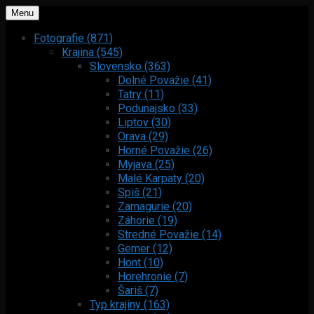
Menu
Fotografie (871)
Krajina (545)
Slovensko (363)
Dolné Považie (41)
Tatry (11)
Podunajsko (33)
Liptov (30)
Orava (29)
Horné Považie (26)
Myjava (25)
Malé Karpaty (20)
Spiš (21)
Zamagurie (20)
Záhorie (19)
Stredné Považie (14)
Gemer (12)
Hont (10)
Horehronie (7)
Šariš (7)
Typ krajiny (163)