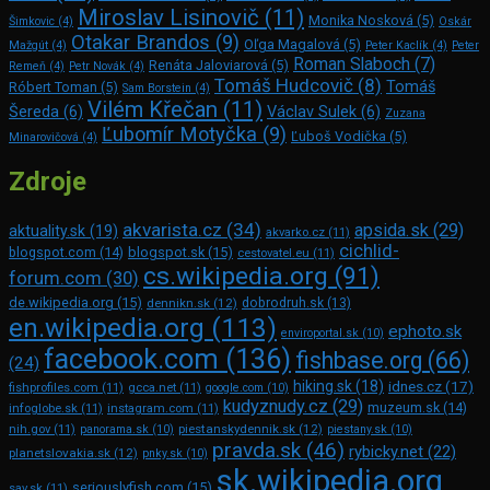
Miroslav Lisinovič
(11)
Monika Nosková
(5)
Šimkovic
(4)
Oskár
Otakar Brandos
(9)
Oľga Magalová
(5)
Mažgút
(4)
Peter Kaclík
(4)
Peter
Roman Slaboch
(7)
Renáta Jaloviarová
(5)
Remeň
(4)
Petr Novák
(4)
Tomáš Hudcovič
(8)
Tomáš
Róbert Toman
(5)
Sam Bors­tein
(4)
Vilém Křečan
(11)
Šereda
(6)
Václav Sulek
(6)
Zuzana
Ľubomír Motyčka
(9)
Ľuboš Vodička
(5)
Minarovičová
(4)
Zdroje
akvarista.cz
(34)
apsida.sk
(29)
aktuality.sk
(19)
akvarko.cz
(11)
cichlid-
blogspot.com
(14)
blogspot.sk
(15)
cestovatel.eu
(11)
cs.wikipedia.org
(91)
forum.com
(30)
de.wikipedia.org
(15)
dennikn.sk
(12)
dobrodruh.sk
(13)
en.wikipedia.org
(113)
ephoto.sk
enviroportal.sk
(10)
facebook.com
(136)
fishbase.org
(66)
(24)
hiking.sk
(18)
idnes.cz
(17)
fishprofiles.com
(11)
gcca.net
(11)
google.com
(10)
kudyznudy.cz
(29)
muzeum.sk
(14)
infoglobe.sk
(11)
instagram.com
(11)
piestanskydennik.sk
(12)
nih.gov
(11)
panorama.sk
(10)
piestany.sk
(10)
pravda.sk
(46)
rybicky.net
(22)
planetslovakia.sk
(12)
pnky.sk
(10)
sk.wikipedia.org
seriouslyfish.com
(15)
sav.sk
(11)