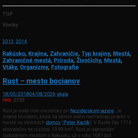
TOP
Všetky
2013
,
2014
Rakúsko
,
Krajina
,
Zahraničie
,
Typ krajiny
,
Mestá
,
Zahraničné mestá
,
Príroda
,
Živočíchy
,
Mestá
,
Vtáky
,
Organizmy
,
Fotografie
Rust – mesto bocianov
18/05/2018
04/08/2026
skala
Hits:
2732
Rust je malé milé mestečko pri
Neziderskom jazere
. Je
známe bocianmi, ktoré sa okrem iného nachádzajú priamo v
meste na strechách
domov
(
Peter Kaclík
). V Ruste žije 1714
2
obyvateľov na rozlohe 19.99 km
. Rust je najmenším
štatutárnym mestom v Rakúsku, už v roku 1681 bol