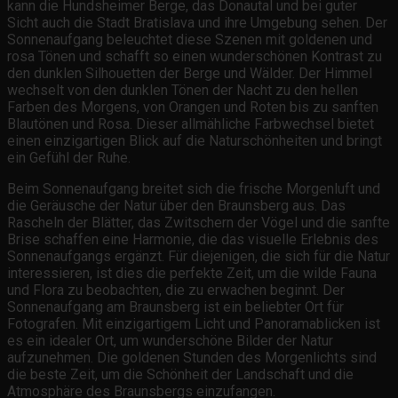
kann die Hundsheimer Berge, das Donautal und bei guter
Sicht auch die Stadt Bratislava und ihre Umgebung sehen. Der
Sonnenaufgang beleuchtet diese Szenen mit goldenen und
rosa Tönen und schafft so einen wunderschönen Kontrast zu
den dunklen Silhouetten der Berge und Wälder. Der Himmel
wechselt von den dunklen Tönen der Nacht zu den hellen
Farben des Morgens, von Orangen und Roten bis zu sanften
Blautönen und Rosa. Dieser allmähliche Farbwechsel bietet
einen einzigartigen Blick auf die Naturschönheiten und bringt
ein Gefühl der Ruhe.
Beim Sonnenaufgang breitet sich die frische Morgenluft und
die Geräusche der Natur über den Braunsberg aus. Das
Rascheln der Blätter, das Zwitschern der Vögel und die sanfte
Brise schaffen eine Harmonie, die das visuelle Erlebnis des
Sonnenaufgangs ergänzt. Für diejenigen, die sich für die Natur
interessieren, ist dies die perfekte Zeit, um die wilde Fauna
und Flora zu beobachten, die zu erwachen beginnt. Der
Sonnenaufgang am Braunsberg ist ein beliebter Ort für
Fotografen. Mit einzigartigem Licht und Panoramablicken ist
es ein idealer Ort, um wunderschöne Bilder der Natur
aufzunehmen. Die goldenen Stunden des Morgenlichts sind
die beste Zeit, um die Schönheit der Landschaft und die
Atmosphäre des Braunsbergs einzufangen.