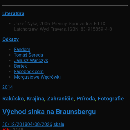
Literatúra
Józef Nyka, 2006: Pieniny. Sprievodca. Ed. IX .
Latchorzew: Wyd. Travers, ISBN
83-915859-4-8
Odkazy
Fandom
Tomáš Šereda
Janusz Wanczyk
Bartek
Facebook.com
Morgusiowe Wędrówki
2014
Rakúsko
,
Krajina
,
Zahraničie
,
Príroda
,
Fotografie
Východ slnka na Braunsbergu
30/12/2018
04/08/2026
skala
Hits:
3148