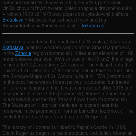
poľnohospodárstvu, lisovaniu oleja, tkáčstvu, pestovaniu
viniča, chovu ťažných zvierat, páleniu vápna a dreveného uhlia.
V rokoch 1970 až 1973 bola popri obci vybudovaná diaľnica
Bratislava
– Malacky. Vznikol oddychový areál na
Košariskách
a na Kamennom mlyne (
lozorno.sk
).
Lozorno is situated in the southwest of Slovakia, 24 km from
Bratislava
, near the western slopes of the Small Carpathians,
in the
Záhorie
region (lozorno.sk). It lies at an elevation of 188
meters above sea level. With an area of 44.79 km2, the village
is home to 3,022 residents (Wikipedia). The village hosts the
Church of St. Catherine of Alexandria, dating back to 1630, and
the Baroque Chapel of St. Wendelin, built in 1729 (lozorno.sk).
In the past, there was a forest railway in Lozorno, but traces
of it are challenging to find. It was constructed after 1918 and
disappeared in the 1930s (lozorno.sk). Above Lozorno, there
is a reservoir, and the Dry Stream flows from it (lozorno.sk).
The Museum of Historical Vehicles is located near this
reservoir, in the premises of former barracks (lozorno.sk). The
cyclist Anton Tkáč hails from Lozorno (Wikipedia).
The history of Lozorno is linked to Pajštún Castle. In 1280,
Count Rugerius began its reconstruction, and Italian, Moravian,