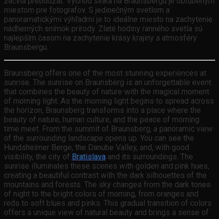
začína prebúdzať. Východ slnka na Braunsbergu je obľúbeným
miestom pre fotografov. S jedinečným svetlom a
panoramatickými výhľadmi je to ideálne miesto na zachytenie
nádherných snímok prírody. Zlaté hodiny ranného svetla sú
najlepším časom na zachytenie krásy krajiny a atmosféry
Braunsbergu.
Braunsberg offers one of the most stunning experiences at
sunrise. The sunrise on Braunsberg is an unforgettable event
that combines the beauty of nature with the magical moment
of morning light. As the morning light begins to spread across
the horizon, Braunsberg transforms into a place where the
beauty of nature, human culture, and the peace of morning
time meet. From the summit of Braunsberg, a panoramic view
of the surrounding landscape opens up. You can see the
Hundsheimer Berge, the Danube Valley, and, with good
visibility, the city of
Bratislava
and its surroundings. The
sunrise illuminates these scenes with golden and pink hues,
creating a beautiful contrast with the dark silhouettes of the
mountains and forests. The sky changes from the dark tones
of night to the bright colors of morning, from oranges and
reds to soft blues and pinks. This gradual transition of colors
offers a unique view of natural beauty and brings a sense of