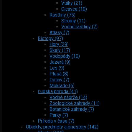
Vtáky (21)
Cicavce (10)
Rastliny (75)
Stromy (11)
Vodné rastliny (7)
Atlasy (7)
Biotopy (97)
Hory (29)
Skaly (17)
Vodopády (10)
Jazerá (9)
Les (9)
Plesá (8)
Doliny (7)
Mokrade (6)
Ľudská príroda (41)
Vodné nádrže (14)
Zoologické záhrady (11)
Botanické záhrady (7)
Parky (7)
Príroda v čase (7)
Objekty, predmety a priestory (142)