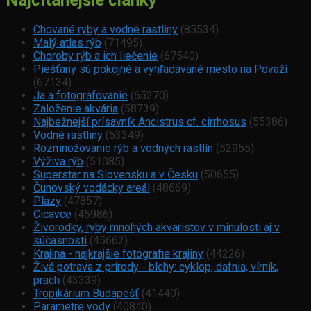
Chované ryby a vodné rastliny
(85534)
Malý atlas rýb
(71495)
Choroby rýb a ich liečenie
(67540)
Piešťany sú pokojné a vyhľadávané mesto na Považí
(67134)
Ja a fotografovanie
(65270)
Založenie akvária
(58739)
Najbežnejší prísavník Ancistrus cf. cirrhosus
(55386)
Vodné rastliny
(53349)
Rozmnožovanie rýb a vodných rastlín
(52955)
Výživa rýb
(51085)
Superstar na Slovensku a v Česku
(50655)
Čunovský vodácky areál
(48669)
Plazy
(47857)
Cicavce
(45986)
Živorodky, ryby mnohých akvaristov v minulosti aj v
súčasnosti
(45662)
Krajina - najkrajšie fotografie krajiny
(44226)
Živá potrava z prírody - blchy: cyklop, dafnia, vírnik,
prach
(43339)
Tropikárium Budapešť
(41440)
Parametre vody
(40840)