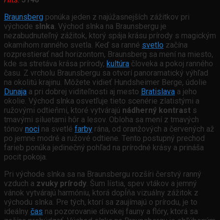
Braunsberg
ponúka jeden z najúžasnejších zážitkov pri
východe
slnka
. Východ slnka na Braunsbergu je
nezabudnuteľný zážitok, ktorý spája krásu prírody s magickým
okamihom ranného svetla. Keď sa ranné
svetlo
začína
rozprestierať nad horizontom, Braunsberg sa mení na miesto,
kde sa stretáva krása prírody,
kultúra
človeka a pokoj ranného
času. Z vrcholu Braunsbergu sa otvorí panoramatický výhľad
na okolitú krajinu. Môžete vidieť Hundsheimer Berge, údolie
Dunaja
a pri dobrej viditeľnosti aj mesto
Bratislava
a jeho
okolie. Východ slnka osvetľuje tieto scenérie zlatistými a
ružovými odtieňmi, ktoré vytvárajú
nádherný kontrast
s
tmavými siluetami hôr a lesov. Obloha sa mení z tmavých
tónov
noci
na svetlé
farby
rána, od oranžových a červených až
po jemne modré a ružové odtiene. Tento postupný prechod
farieb ponúka jedinečný pohľad na prírodné krásy a prináša
pocit pokoja.
Pri východe slnka sa na Braunsbergu rozšíri čerstvý ranný
vzduch a
zvuky prírody
. Šum lístia, spev vtákov a jemný
vánok vytvárajú harmóniu, ktorá dopĺňa vizuálny zážitok z
východu slnka. Pre tých, ktorí sa zaujímajú o prírodu, je to
ideálny
čas
na pozorovanie divokej fauny a flóry, ktorá sa