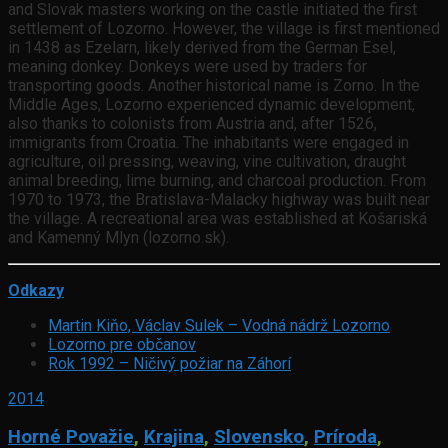
and Slovak masters working on the castle initiated the first
settlement of Lozorno. However, the village is first mentioned
in 1438 as Ezelarn, likely derived from the German Esel,
meaning donkey. Donkeys were used by traders for
transporting goods. Another historical name is Zorno. In the
Middle Ages, Lozorno experienced dynamic development,
also thanks to colonists from Austria and, after 1526,
immigrants from Croatia. The inhabitants were engaged in
agriculture, oil pressing, weaving, vine cultivation, draught
animal breeding, lime burning, and charcoal production. From
1970 to 1973, the Bratislava-Malacky highway was built near
the village. A recreational area was established at Košariská
and Kamenný Mlyn (lozorno.sk).
Odkazy
Martin Kiňo, Václav Sulek – Vodná nádrž Lozorno
Lozorno pre občanov
Rok 1992 – Ničivý požiar na Záhorí
2014
Horné Považie
,
Krajina
,
Slovensko
,
Príroda
,