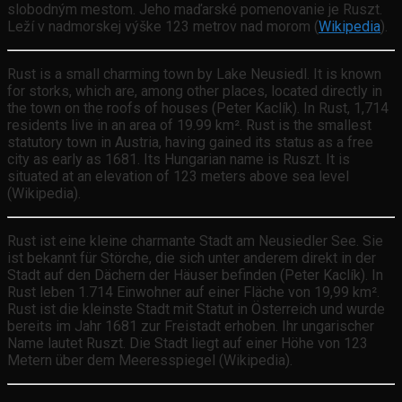
slobodným mestom. Jeho maďarské pomenovanie je Ruszt.
Leží v nadmorskej výške 123 metrov nad morom (
Wikipedia
).
Rust is a small charming town by Lake Neusiedl. It is known
for storks, which are, among other places, located directly in
the town on the roofs of houses (Peter Kaclík). In Rust, 1,714
residents live in an area of 19.99 km². Rust is the smallest
statutory town in Austria, having gained its status as a free
city as early as 1681. Its Hungarian name is Ruszt. It is
situated at an elevation of 123 meters above sea level
(Wikipedia).
Rust ist eine kleine charmante Stadt am Neusiedler See. Sie
ist bekannt für Störche, die sich unter anderem direkt in der
Stadt auf den Dächern der Häuser befinden (Peter Kaclík). In
Rust leben 1.714 Einwohner auf einer Fläche von 19,99 km².
Rust ist die kleinste Stadt mit Statut in Österreich und wurde
bereits im Jahr 1681 zur Freistadt erhoben. Ihr ungarischer
Name lautet Ruszt. Die Stadt liegt auf einer Höhe von 123
Metern über dem Meeresspiegel (Wikipedia).