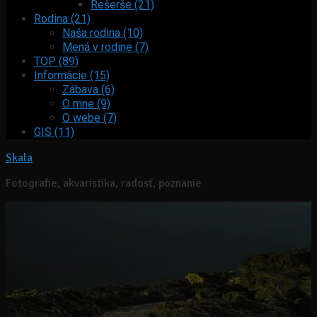
Rešerše (21)
Rodina (21)
Naša rodina (10)
Mená v rodine (7)
TOP (89)
Informácie (15)
Zábava (6)
O mne (9)
O webe (7)
GIS (11)
Skala
Fotografie, akvaristika, radosť, poznanie