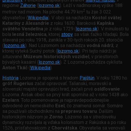
regiónie
Záhorie
(
lozorno.sk
). Leží v nadmorskej výške 188
2
metrov nad morom. Na ploche 44.79 km
tu žije 3 022
obyvateľov (
Wikipedia
). V obci sa nachádza
Kostol svätej
Kataríny z Alexandrie
z roku 1630. Baroková
Kaplnka
svätého Vendelína
je z roku 1729 (
lozorno.sk
). V minulosti tu
bola
lesná železnica
, ktorej
stopy
sa však ťažko hľadajú. Bola
stavaná po roku 1918, zanikla v 30-tych rokoch 20. storočia
(
lozorno.sk
). Nad Lozornom sa nachádza
vodná nádrž
, z
ktorej vyteká Suchý potok (
lozorno.sk
). Pri tejto nádrži je
situované
Múzeum historických vozidiel
, v priestoroch
bývalých kasární (
lozorno.sk
). Z Lozorna pochádza cyklista
Anton Tkáč
(
Wikipedia
).
História
Lozorna je spojená s hradom
Pajštún
. V roku 1280 ho
gróf Rugerius
začal opravovať. Talianskí, moravskí a
slovenskí majstri opravujúci hrad, začali prvé
osídľovanie
Lozorna. Avšak obec sa prvý krát spomína až v roku 1438 ako
Ezelarn
. Toto pomenovanie ja najpravdepodobnejšie
odvodené on nemeského
Esel
, čo znamená somár. Somáre
sa používali obchodníkmi na
prepravu tovaru
. Ďalším
historickým názvom je
Zorno
. Lozorno sa v stredoveku
dynamicky rozvíjala aj vďaka kolonistom z Rakúska a po roku
1526, prisťahovalcom z
Chorvátska
. Obyvatelia sa venovali