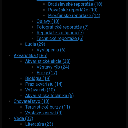
Bratislavské reportáže (18)
Považské reportáže (10)
Piešťanské reportáže (14)
Oslavy (10)
Fotografické reportáže (7)
Reportáže zo športu (7)
Technické reportáže (6)
Ľudia (29)
Vystúpenia (6)
Akvaristika (186)
Akvaristické akcie (38)
Výstavy rýb (24)
Burzy (17)
Biológia (19)
Prax akvaristu (14)
Výživa rýb (10)
Akvaristická technika (6)
Chovateľstvo (18)
Teraristické burzy (11)
Výstavy zvierat (9)
Veda (37)
Literatúra (23)