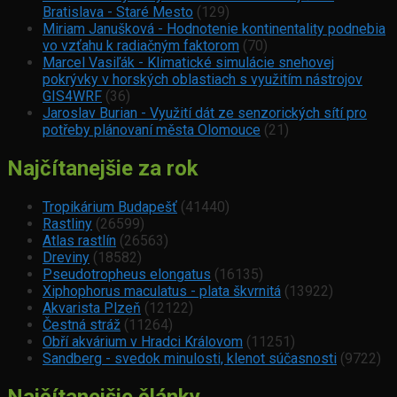
Bratislava - Staré Mesto
(129)
Miriam Janušková - Hodnotenie kontinentality podnebia
vo vzťahu k radiačným faktorom
(70)
Marcel Vasiľák - Klimatické simulácie snehovej
pokrývky v horských oblastiach s využitím nástrojov
GIS4WRF
(36)
Jaroslav Burian - Využití dát ze senzorických sítí pro
potřeby plánovaní města Olomouce
(21)
Najčítanejšie za rok
Tropikárium Budapešť
(41440)
Rastliny
(26599)
Atlas rastlín
(26563)
Dreviny
(18582)
Pseudotropheus elongatus
(16135)
Xiphophorus maculatus - plata škvrnitá
(13922)
Akvarista Plzeň
(12122)
Čestná stráž
(11264)
Obří akvárium v Hradci Královom
(11251)
Sandberg - svedok minulosti, klenot súčasnosti
(9722)
Najčítanejšie články