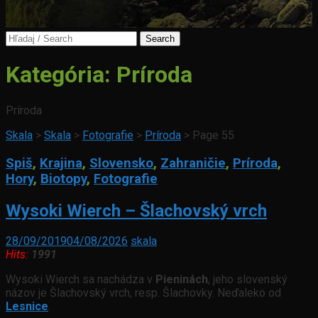
Search
for:
Kategória:
Príroda
Príroda
Skala
>
Skala
>
Fotografie
>
Príroda
>
Page 55
Spiš
,
Krajina
,
Slovensko
,
Zahraničie
,
Príroda
,
Hory
,
Biotopy
,
Fotografie
Wysoki Wierch – Šlachovský vrch
28/09/2019
04/08/2026
skala
Hits:
1991
Wysoki Wierch sa nachádza v
Pieninách
, jeho slovenský
názov je Šlachovský vrch, resp. Šlachovky. Neďaleko od
Lesnice
.