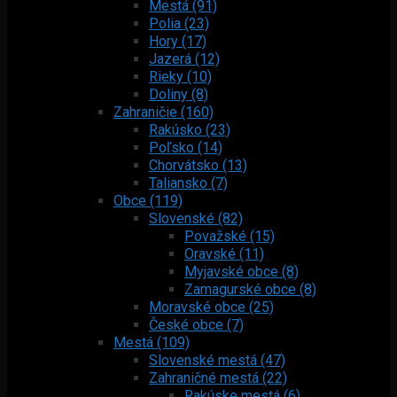
Mestá (91)
Polia (23)
Hory (17)
Jazerá (12)
Rieky (10)
Doliny (8)
Zahraničie (160)
Rakúsko (23)
Poľsko (14)
Chorvátsko (13)
Taliansko (7)
Obce (119)
Slovenské (82)
Považské (15)
Oravské (11)
Myjavské obce (8)
Zamagurské obce (8)
Moravské obce (25)
České obce (7)
Mestá (109)
Slovenské mestá (47)
Zahraničné mestá (22)
Rakúske mestá (6)