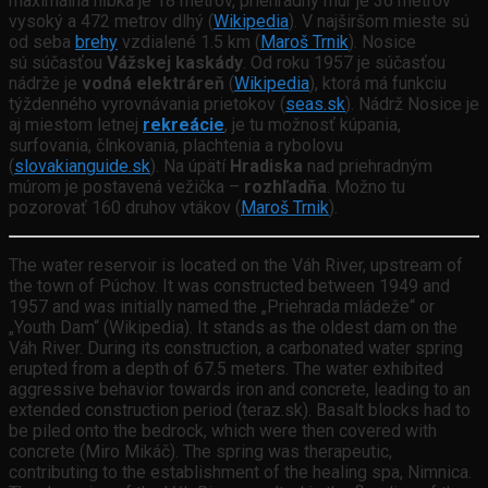
maximálna hĺbka je 18 metrov, priehradný múr je 36 metrov
vysoký a 472 metrov dlhý (
Wikipedia
). V najširšom mieste sú
od seba
brehy
vzdialené 1.5 km (
Maroš Trnik
). Nosice
sú súčasťou
Vážskej kaskády
. Od roku 1957 je súčasťou
nádrže je
vodná elektráreň
(
Wikipedia
), ktorá má funkciu
týždenného vyrovnávania prietokov (
seas.sk
). Nádrž Nosice je
aj miestom letnej
rekreácie
, je tu možnosť kúpania,
surfovania, člnkovania, plachtenia a rybolovu
(
slovakianguide.sk
). Na úpätí
Hradiska
nad priehradným
múrom je postavená vežička –
rozhľadňa
. Možno tu
pozorovať 160 druhov vtákov (
Maroš Trnik
).
The water reservoir is located on the Váh River, upstream of
the town of Púchov. It was constructed between 1949 and
1957 and was initially named the „Priehrada mládeže“ or
„Youth Dam“ (Wikipedia). It stands as the oldest dam on the
Váh River. During its construction, a carbonated water spring
erupted from a depth of 67.5 meters. The water exhibited
aggressive behavior towards iron and concrete, leading to an
extended construction period (teraz.sk). Basalt blocks had to
be piled onto the bedrock, which were then covered with
concrete (Miro Mikáč). The spring was therapeutic,
contributing to the establishment of the healing spa, Nimnica.