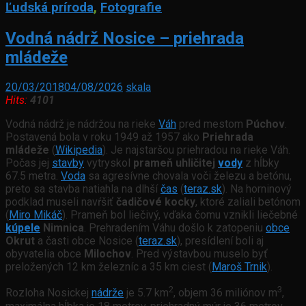
Ľudská príroda
,
Fotografie
Vodná nádrž Nosice – priehrada
mládeže
20/03/2018
04/08/2026
skala
Hits:
4101
Vodná nádrž je nádržou na rieke
Váh
pred mestom
Púchov
.
Postavená bola v roku 1949 až 1957 ako
Priehrada
mládeže
(
Wikipedia
). Je najstaršou priehradou na rieke Váh.
Počas jej
stavby
vytryskol
prameň uhličitej
vody
z hĺbky
67.5 metra.
Voda
sa agresívne chovala voči železu a betónu,
preto sa stavba natiahla na dlhší
čas
(
teraz.sk
). Na horninový
podklad museli navŕšiť
čadičové kocky
, ktoré zaliali betónom
(
Miro Mikáč
). Prameň bol liečivý, vďaka čomu vznikli liečebné
kúpele
Nimnica
. Prehradením Váhu došlo k zatopeniu
obce
Okrut
a časti obce Nosice (
teraz.sk
), presídlení boli aj
obyvatelia obce
Milochov
. Pred výstavbou muselo byť
preložených 12 km železníc a 35 km ciest (
Maroš Trnik
).
2
3
Rozloha Nosickej
nádrže
je 5.7 km
, objem 36 miliónov m
,