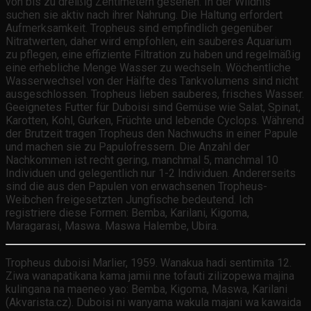
von bis zu dreißig Zentimetern gesehen. In der Wildnis
suchen sie aktiv nach ihrer Nahrung. Die Haltung erfordert
Aufmerksamkeit. Tropheus sind empfindlich gegenüber
Nitratwerten, daher wird empfohlen, ein sauberes Aquarium
zu pflegen, eine effiziente Filtration zu haben und regelmäßig
eine erhebliche Menge Wasser zu wechseln. Wöchentliche
Wasserwechsel von der Hälfte des Tankvolumens sind nicht
ausgeschlossen. Tropheus lieben sauberes, frisches Wasser.
Geeignetes Futter für Duboisi sind Gemüse wie Salat, Spinat,
Karotten, Kohl, Gurken, Früchte und lebende Cyclops. Während
der Brutzeit tragen Tropheus den Nachwuchs in einer Papule
und machen sie zu Papulofressern. Die Anzahl der
Nachkommen ist recht gering, manchmal 5, manchmal 10
Individuen und gelegentlich nur 1-2 Individuen. Andererseits
sind die aus den Papulen von erwachsenen Tropheus-
Weibchen freigesetzten Jungfische bedeutend. Ich
registriere diese Formen: Bemba, Karilani, Kigoma,
Maragarasi, Maswa. Maswa Halembe, Ubira.
Tropheus duboisi Marlier, 1959. Wanakua hadi sentimita 12.
Ziwa wanapatikana kama jamii nne tofauti zilizopewa majina
kulingana na maeneo yao: Bemba, Kigoma, Maswa, Karilani
(Akvarista.cz). Duboisi ni wanyama wakula majani wa kawaida