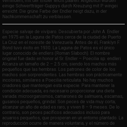
verhindern, mit der Endler leicht paaren. Angeblich wurden
einige Schwertträger-Guppys durch Kreuzung mit P. wingei
erreicht. Die grüne Farbe der Endler neigt dazu, in der
Nachkommenschaft zu verblassen.
Especie salvaje de vivíparo. Descubierta por John A. Endler
en 1975 en la Laguna de Patos cerca de la ciudad de Puerto
La Cruz en el noreste de Venezuela. Antes de él, Franklyn F.
Bond tuvo éxito en 1930. La Laguna de Patos es el único
lugar conocido de endlers (Roman Slaboch). El nombre
original fue dado en honor al Sr. Endler – Poecilia sp. endleri.
Alcanza un tamaño de 2 – 2.5 cm, siendo los machos más
pequeños que las hembras. Los patrones de color de los
machos son sorprendentes. Las hembras son prácticamente
incoloras, similares a Poecilia reticulata. No hay muchos
criadores que mantengan esta especie. Para mantener la
condición adecuada, es necesario proporcionar una dieta
variada: microorganismos, camarones de salmuera, escamas,
gusanos pequeños, grindal. Son peces de vida muy corta;
alcanzar un año de edad es raro, y viven 8 – 9 meses. De lo
contrario, son peces pacíficos adecuados incluso para
acuarios pequeños, que prosperan en un entorno plantado. La
reproducción ocurre de manera voluntaria, y el número de