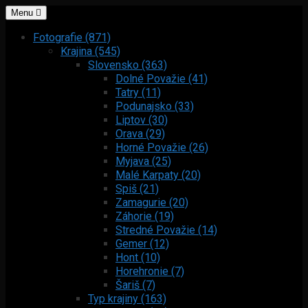
Menu
Fotografie (871)
Krajina (545)
Slovensko (363)
Dolné Považie (41)
Tatry (11)
Podunajsko (33)
Liptov (30)
Orava (29)
Horné Považie (26)
Myjava (25)
Malé Karpaty (20)
Spiš (21)
Zamagurie (20)
Záhorie (19)
Stredné Považie (14)
Gemer (12)
Hont (10)
Horehronie (7)
Šariš (7)
Typ krajiny (163)