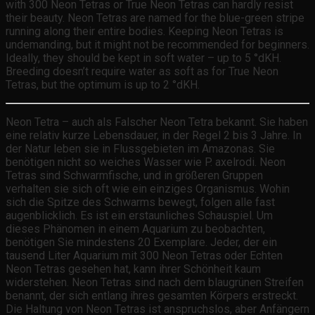
with 300 Neon Tetras or True Neon Tetras can hardly resist
their beauty. Neon Tetras are named for the blue-green stripe
running along their entire bodies. Keeping Neon Tetras is
undemanding, but it might not be recommended for beginners.
Ideally, they should be kept in soft water – up to 5 °dKH.
Breeding doesn’t require water as soft as for True Neon
Tetras, but the optimum is up to 2 °dKH.
Neon Tetra – auch als Falscher Neon Tetra bekannt. Sie haben
eine relativ kurze Lebensdauer, in der Regel 2 bis 3 Jahre. In
der Natur leben sie in Flussgebieten im Amazonas. Sie
benötigen nicht so weiches Wasser wie P. axelrodi. Neon
Tetras sind Schwarmfische, und in größeren Gruppen
verhalten sie sich oft wie ein einziges Organismus. Wohin
sich die Spitze des Schwarms bewegt, folgen alle fast
augenblicklich. Es ist ein erstaunliches Schauspiel. Um
dieses Phänomen in einem Aquarium zu beobachten,
benötigen Sie mindestens 20 Exemplare. Jeder, der ein
tausend Liter Aquarium mit 300 Neon Tetras oder Echten
Neon Tetras gesehen hat, kann ihrer Schönheit kaum
widerstehen. Neon Tetras sind nach dem blaugrünen Streifen
benannt, der sich entlang ihres gesamten Körpers erstreckt.
Die Haltung von Neon Tetras ist anspruchslos, aber Anfängern