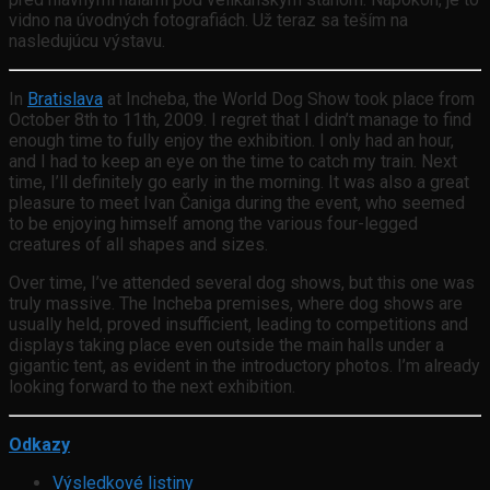
vidno na úvodných fotografiách. Už teraz sa teším na
nasledujúcu výstavu.
In
Bratislava
at Incheba, the World Dog Show took place from
October 8th to 11th, 2009. I regret that I didn’t manage to find
enough time to fully enjoy the exhibition. I only had an hour,
and I had to keep an eye on the time to catch my train. Next
time, I’ll definitely go early in the morning. It was also a great
pleasure to meet Ivan Čaniga during the event, who seemed
to be enjoying himself among the various four-legged
creatures of all shapes and sizes.
Over time, I’ve attended several dog shows, but this one was
truly massive. The Incheba premises, where dog shows are
usually held, proved insufficient, leading to competitions and
displays taking place even outside the main halls under a
gigantic tent, as evident in the introductory photos. I’m already
looking forward to the next exhibition.
Odkazy
Výsledkové listiny