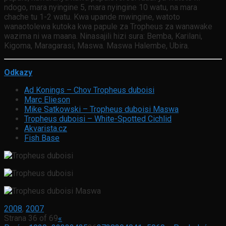
ndogo, mara nyingine 5, mara nyingine 10 watu, na mara
chache tu 1-2 watu. Kwa upande mwingine, watoto
wanaotolewa kutoka kwa papule za Tropheus za wanawake
wazima ni wa maana. Ninasajili hizi sura: Bemba, Karilani,
Kigoma, Maragarasi, Maswa. Maswa Halembe, Ubira.
Odkazy
Ad Konings – Chov Tropheus duboisi
Marc Elieson
Mike Satkowski – Tropheus duboisi Maswa
Tropheus duboisi – White-Spotted Cichlid
Akvarista.cz
Fish Base
2008
,
2007
Strana 36 of 69
«