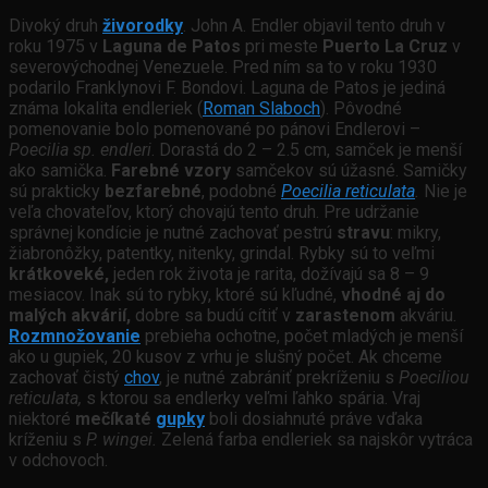
Divoký druh
živorodky
. John A. Endler objavil tento druh v
roku 1975 v
Laguna de Patos
pri meste
Puerto La Cruz
v
severovýchodnej Venezuele. Pred ním sa to v roku 1930
podarilo Franklynovi F. Bondovi. Laguna de Patos je jediná
známa lokalita endleriek (
Roman Slaboch
). Pôvodné
pomenovanie bolo pomenované po pánovi Endlerovi –
Poecilia sp. endleri
. Dorastá do 2 – 2.5 cm, samček je menší
ako samička.
Farebné vzory
samčekov sú úžasné. Samičky
sú prakticky
bezfarebné
, podobné
Poecilia reticulata
.
Nie je
veľa chovateľov, ktorý chovajú tento druh. Pre udržanie
správnej kondície je nutné zachovať pestrú
stravu
: mikry,
žiabronôžky, patentky, nitenky, grindal. Rybky sú to veľmi
krátkoveké,
jeden rok života je rarita, dožívajú sa 8 – 9
mesiacov. Inak sú to rybky, ktoré sú kľudné,
vhodné aj do
malých akvárií,
dobre sa budú cítiť v
zarastenom
akváriu.
Rozmnožovanie
prebieha ochotne, počet mladých je menší
ako u gupiek, 20 kusov z vrhu je slušný počet. Ak chceme
zachovať čistý
chov
, je nutné zabrániť prekríženiu s
Poeciliou
reticulata,
s ktorou sa endlerky veľmi ľahko spária. Vraj
niektoré
mečíkaté
gupky
boli dosiahnuté práve vďaka
kríženiu s
P. wingei.
Zelená farba endleriek sa najskôr vytráca
v odchovoch.