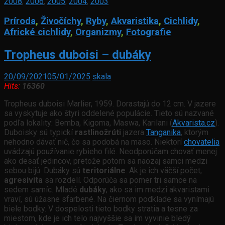
2008
,
2006
,
2005
,
2004
,
2003
Príroda
,
Živočíchy
,
Ryby
,
Akvaristika
,
Cichlidy
,
Africké cichlidy
,
Organizmy
,
Fotografie
Tropheus duboisi – dubáky
20/09/2021
05/01/2025
skala
Hits:
16360
Tropheus duboisi Marlier, 1959. Dorastajú do 12 cm. V jazere
sa vyskytuje ako štyri oddelené populácie. Tieto sú nazvané
podľa lokality: Bemba, Kigoma, Maswa, Karilani (
Akvarista.cz
).
Duboisky sú typickí
rastlinožrúti
jazera
Tanganika
, ktorým
nehodno dávať nič, čo sa podobá na mäso. Niektorí
chovatelia
uvádzajú používanie rybieho filé. Neodporúčam chovať menej
ako desať jedincov, pretože potom sa naozaj samci medzi
sebou bijú. Dubáky sú
teritoriálne
. Ak je ich väčší počet,
agresivita
sa rozdelí. Odporúča sa pomer tri samce na
sedem samíc. Mladé
dubáky
, ako sa im medzi akvaristami
vraví, sú úžasne sfarbené. Na čiernom podklade sa vynímajú
biele bodky. V dospelosti tieto bodky stratia a tesne za
miestom, kde je ich telo najvyššie sa im vyvinie bledý