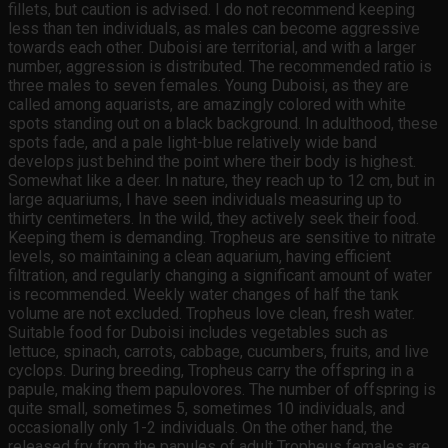
fillets, but caution is advised. I do not recommend keeping
less than ten individuals, as males can become aggressive
towards each other. Duboisi are territorial, and with a larger
number, aggression is distributed. The recommended ratio is
three males to seven females. Young Duboisi, as they are
called among aquarists, are amazingly colored with white
spots standing out on a black background. In adulthood, these
spots fade, and a pale light-blue relatively wide band
develops just behind the point where their body is highest.
Somewhat like a deer. In nature, they reach up to 12 cm, but in
large aquariums, I have seen individuals measuring up to
thirty centimeters. In the wild, they actively seek their food.
Keeping them is demanding. Tropheus are sensitive to nitrate
levels, so maintaining a clean aquarium, having efficient
filtration, and regularly changing a significant amount of water
is recommended. Weekly water changes of half the tank
volume are not excluded. Tropheus love clean, fresh water.
Suitable food for Duboisi includes vegetables such as
lettuce, spinach, carrots, cabbage, cucumbers, fruits, and live
cyclops. During breeding, Tropheus carry the offspring in a
papule, making them papulovores. The number of offspring is
quite small, sometimes 5, sometimes 10 individuals, and
occasionally only 1-2 individuals. On the other hand, the
released fry from the papules of adult Tropheus females are