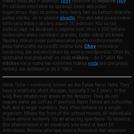
mäkkú vodu ako
P. axelrodi.
Tetry
neónové sú
hejnové
ryby
.
Pri väčšom množstve sa správajú často ako jeden
organizmus. Kam sa pohne čelo hejna, tam sa behom okamihu
pohnú všetky. Je to úžasné
divadlo
. Pre aké také pozorovanie
tohto javu treba v akváriu aspoň 20 jedincov. Kto sa raz
zadíval napr. na akvárium o objeme tisíc litrov s 300 tetrami
neónovými alebo neónkami pravými, ťažko odolá ich kráse.
Neónky získali svoje pomenovanie podľa modrozeleného
pásu tiahnuceho sa pozdĺž celého tela.
Chov
neóniek je
nenáročný, ale začiatočníkom by som ju neodporúčal. Chov by
optimálne mal prebiehať vo vode
mäkšej
– do 5 °dKH. Na
odchov
nie je nutná tak extrémne mäkká
voda
ako pre pravé
neónky, ale optimum je do 2 °dKH.
Neon Tetra – commonly known as the False Neon Tetra. They
have a relatively short lifespan, typically 2 to 3 years. In the
wild, they inhabit river areas in the Amazon. They do not
require water as soft as P. axelrodi. Neon Tetras are schooling
fish, and in larger numbers, they often behave as a single
organism. Where the front of the school moves, all individuals
follow almost instantly. It’s an amazing spectacle. To observe
this phenomenon in an aquarium, you need at least 20
individuals. Anyone who has seen a thousand-liter aquarium