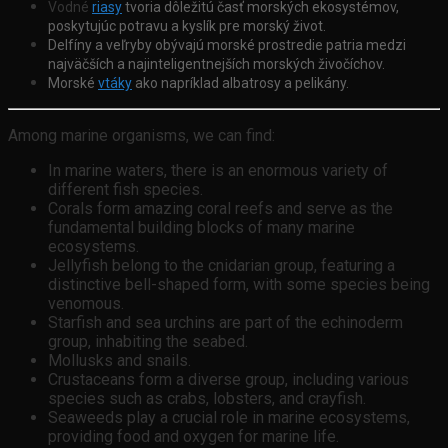
Vodné
riasy
tvoria dôležitú časť morských ekosystémov,
poskytujúc potravu a kyslík pre morský život.
Delfíny a veľryby
obývajú morské prostredie patria medzi
najväčších a najinteligentnejších morských živočíchov.
Morské
vtáky
ako napríklad albatrosy a pelikány.
Among marine organisms, we can find:
In marine waters, there is an enormous variety of
different fish species.
Corals form amazing coral reefs and serve as the
fundamental building blocks of many marine
ecosystems.
Jellyfish belong to the cnidarian group, featuring a
distinctive bell-shaped form, with some species being
venomous.
Starfish and sea urchins are part of the echinoderm
group, inhabiting the seabed.
Mollusks and snails.
Crustaceans form a diverse group, including various
species such as crabs, lobsters, and crayfish.
Seaweeds play a crucial role in marine ecosystems,
providing food and oxygen for marine life.