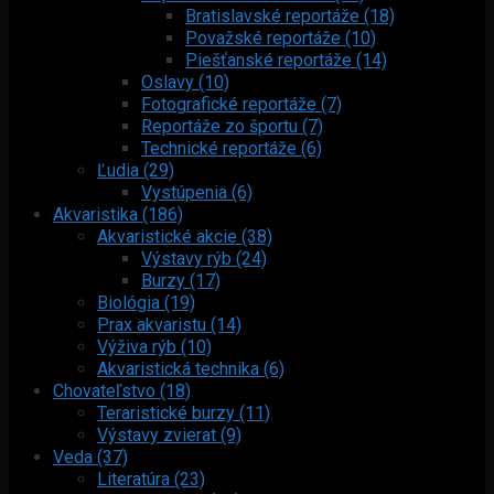
Bratislavské reportáže (18)
Považské reportáže (10)
Piešťanské reportáže (14)
Oslavy (10)
Fotografické reportáže (7)
Reportáže zo športu (7)
Technické reportáže (6)
Ľudia (29)
Vystúpenia (6)
Akvaristika (186)
Akvaristické akcie (38)
Výstavy rýb (24)
Burzy (17)
Biológia (19)
Prax akvaristu (14)
Výživa rýb (10)
Akvaristická technika (6)
Chovateľstvo (18)
Teraristické burzy (11)
Výstavy zvierat (9)
Veda (37)
Literatúra (23)