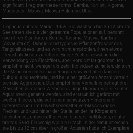
significant. I register these forms: Bemba, Karilani, Kigoma,
Maragarasi, Maswa. Maswa Halembe, Ubira.
Tropheus duboisi Marlier, 1959. Sie wachsen bis zu 12 cm. Im
See treten sie als vier getrennte Populationen auf, benannt
nach ihren Standorten: Bemba, Kigoma, Maswa, Karilani
(Akvarista.cz). Duboisi sind typische Pflanzenfresser des
Tanganjikasees, und es wird nicht empfohlen, ihnen etwas
Fleischähnliches zu füttern. Einige Züchter erwähnen die
Verwendung von Fischfilets, aber Vorsicht ist geboten. Ich
empfehle nicht, weniger als zehn Individuen zu halten, da sich
die Männchen untereinander aggressiv verhalten können.
Duboisi sind territorial, und bei einer größeren Anzahl verteilt
sich die Aggression. Das empfohlene Verhältnis beträgt drei
Männchen zu sieben Weibchen. Junge Duboisi, wie sie unter
Aquarianern genannt werden, sind erstaunlich gefärbt mit
weißen Flecken, die auf einem schwarzen Hintergrund
hervorstechen. Im Erwachsenenalter verblassen diese
Flecken, und kurz hinter der Stelle, an der ihr Körper am
höchsten ist, entwickelt sich ein blasses, hellblaues, relativ
breites Band. Ein wenig wie ein Hirsch. In der Natur erreichen
sie bis zu 12 cm, aber in großen Aquarien habe ich Exemplare