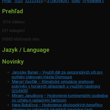
Prvá
«
...
10
20
...
32
33
34
35
36
37
38
39
40
41
...
50
60
...
»
Posledná »
Prehľad
1016 článkov
291 kategórií
30605 kľúčových slov
Jazyk / Language
Novinky
Jaroslav Burian – Využití dát ze senzorických sítí pro
potřeby plánovaní města Olomouce
Marcel Vasiľák – Klimatické simulácie snehovej
pokrývky v horských oblastiach s využitím nástrojov
GIS4WRF
Miriam Janušková – Hodnotenie kontinentality podnebia
vo vzťahu k radiačným faktorom
Hana Bobáľová – Hodnotenie ekologických benefitov
stromov na vybraných lokalitách mestskej časti