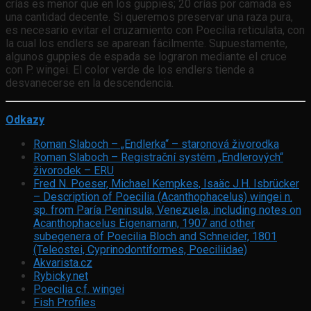
crías es menor que en los guppies; 20 crías por camada es
una cantidad decente. Si queremos preservar una raza pura,
es necesario evitar el cruzamiento con Poecilia reticulata, con
la cual los endlers se aparean fácilmente. Supuestamente,
algunos guppies de espada se lograron mediante el cruce
con P. wingei. El color verde de los endlers tiende a
desvanecerse en la descendencia.
Odkazy
Roman Slaboch – „Endlerka“ – staronová živorodka
Roman Slaboch – Registrační systém „Endlerových“
živorodek – ERU
Fred N. Poeser, Michael Kempkes, Isaäc J.H. Isbrücker
– Description of Poecilia (Acanthophacelus) wingei n.
sp. from Paría Peninsula, Venezuela, including notes on
Acanthophacelus Eigenamann, 1907 and other
subegenera of Poecilia Bloch and Schneider, 1801
(Teleostei, Cyprinodontiformes, Poeciliidae)
Akvarista.cz
Rybicky.net
Poecilia c.f. wingei
Fish Profiles