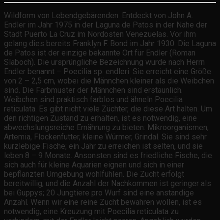
Wildform von Lebendgebärenden. Entdeckt von John A.
Endler im Jahr 1975 in der Laguna de Patos in der Nähe der
Stadt Puerto La Cruz im Nordosten Venezuelas. Vor ihm
gelang dies bereits Franklyn F. Bond im Jahr 1930. Die Laguna
de Patos ist der einzige bekannte Ort für Endler (Roman
Slaboch). Die ursprüngliche Bezeichnung wurde nach Herrn
Endler benannt – Poecilia sp. endleri. Sie erreicht eine Größe
von 2 – 2,5 cm, wobei die Männchen kleiner als die Weibchen
sind. Die Farbmuster der Männchen sind erstaunlich.
Weibchen sind praktisch farblos und ähneln Poecilia
reticulata. Es gibt nicht viele Züchter, die diese Art halten. Um
den richtigen Zustand zu erhalten, ist es notwendig, eine
abwechslungsreiche Ernährung zu bieten: Mikroorganismen,
Artemia, Flockenfutter, kleine Würmer, Grindal. Sie sind sehr
kurzlebige Fische; ein Jahr zu erreichen ist selten, und sie
leben 8 – 9 Monate. Ansonsten sind es friedliche Fische, die
sich auch für kleine Aquarien eignen und sich in einer
bepflanzten Umgebung wohlfühlen. Die Zucht erfolgt
bereitwillig, und die Anzahl der Nachkommen ist geringer als
bei Guppys; 20 Jungtiere pro Wurf sind eine anständige
Anzahl. Wenn wir eine reine Zucht bewahren wollen, ist es
notwendig, eine Kreuzung mit Poecilia reticulata zu