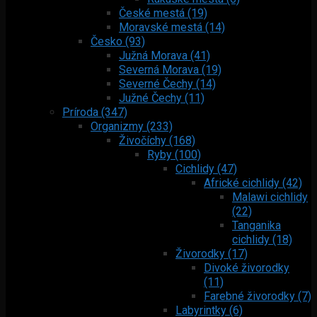
České mestá (19)
Moravské mestá (14)
Česko (93)
Južná Morava (41)
Severná Morava (19)
Severné Čechy (14)
Južné Čechy (11)
Príroda (347)
Organizmy (233)
Živočíchy (168)
Ryby (100)
Cichlidy (47)
Africké cichlidy (42)
Malawi cichlidy
(22)
Tanganika
cichlidy (18)
Živorodky (17)
Divoké živorodky
(11)
Farebné živorodky (7)
Labyrintky (6)