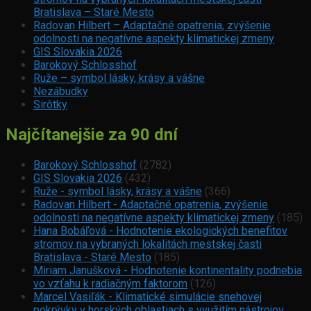
Bratislava – Staré Mesto
Radovan Hilbert – Adaptačné opatrenia, zvýšenie
odolnosti na negatívne aspekty klimatickej zmeny
GIS Slovakia 2026
Barokový Schlosshof
Ruže – symbol lásky, krásy a vášne
Nezábudky
Sirôtky
Najčítanejšie za 90 dní
Barokový Schlosshof
(2782)
GIS Slovakia 2026
(432)
Ruže - symbol lásky, krásy a vášne
(366)
Radovan Hilbert - Adaptačné opatrenia, zvýšenie
odolnosti na negatívne aspekty klimatickej zmeny
(185)
Hana Bobáľová - Hodnotenie ekologických benefitov
stromov na vybraných lokalitách mestskej časti
Bratislava - Staré Mesto
(185)
Miriam Janušková - Hodnotenie kontinentality podnebia
vo vzťahu k radiačným faktorom
(126)
Marcel Vasiľák - Klimatické simulácie snehovej
pokrývky v horských oblastiach s využitím nástrojov