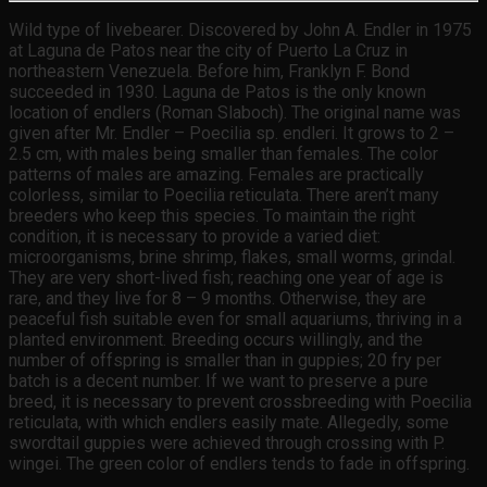
Wild type of livebearer. Discovered by John A. Endler in 1975
at Laguna de Patos near the city of Puerto La Cruz in
northeastern Venezuela. Before him, Franklyn F. Bond
succeeded in 1930. Laguna de Patos is the only known
location of endlers (Roman Slaboch). The original name was
given after Mr. Endler – Poecilia sp. endleri. It grows to 2 –
2.5 cm, with males being smaller than females. The color
patterns of males are amazing. Females are practically
colorless, similar to Poecilia reticulata. There aren’t many
breeders who keep this species. To maintain the right
condition, it is necessary to provide a varied diet:
microorganisms, brine shrimp, flakes, small worms, grindal.
They are very short-lived fish; reaching one year of age is
rare, and they live for 8 – 9 months. Otherwise, they are
peaceful fish suitable even for small aquariums, thriving in a
planted environment. Breeding occurs willingly, and the
number of offspring is smaller than in guppies; 20 fry per
batch is a decent number. If we want to preserve a pure
breed, it is necessary to prevent crossbreeding with Poecilia
reticulata, with which endlers easily mate. Allegedly, some
swordtail guppies were achieved through crossing with P.
wingei. The green color of endlers tends to fade in offspring.