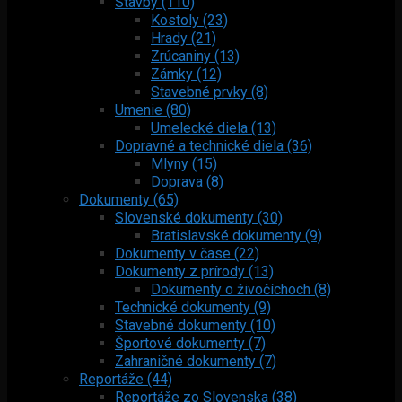
Stavby (110)
Kostoly (23)
Hrady (21)
Zrúcaniny (13)
Zámky (12)
Stavebné prvky (8)
Umenie (80)
Umelecké diela (13)
Dopravné a technické diela (36)
Mlyny (15)
Doprava (8)
Dokumenty (65)
Slovenské dokumenty (30)
Bratislavské dokumenty (9)
Dokumenty v čase (22)
Dokumenty z prírody (13)
Dokumenty o živočíchoch (8)
Technické dokumenty (9)
Stavebné dokumenty (10)
Športové dokumenty (7)
Zahraničné dokumenty (7)
Reportáže (44)
Reportáže zo Slovenska (38)