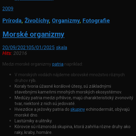
2009
Príroda
,
Živočíchy
,
Organizmy
,
Fotografie
Morské organizmy
20/09/2021
05/01/2025
skala
Hits:
20216
Medzi morské organizmy
patria
napríklad:
V morských vodách nájdeme obrovské množstvo rôznych
druhov
rýb.
Koraly tvoria úžasné korálové útesy, sú základnými
stavebnými kameňmi mnohých morských ekosystémov.
Medúzy patria medzi pŕhlivce
, majú charakteristický zvonovitý
tvar, niektoré z nich sú jedovaté.
Hviezdice a ježovky
patria do
skupiny
echinodermát, obývajú
morské dno.
Lastúrniky a ulitníky
.
Kôrovce
sú rôznorodá skupina, ktorá zahŕňa rôzne druhy ako
raky, kraby, homáre.