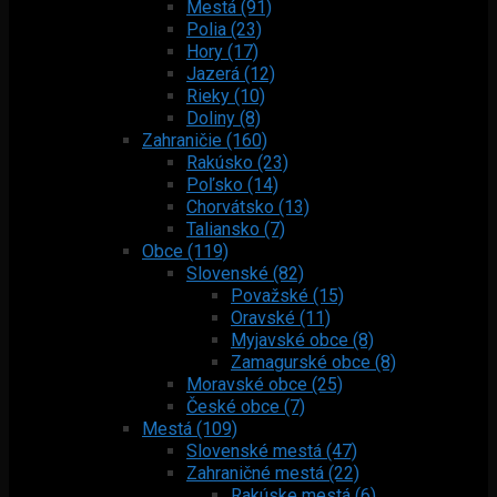
Mestá (91)
Polia (23)
Hory (17)
Jazerá (12)
Rieky (10)
Doliny (8)
Zahraničie (160)
Rakúsko (23)
Poľsko (14)
Chorvátsko (13)
Taliansko (7)
Obce (119)
Slovenské (82)
Považské (15)
Oravské (11)
Myjavské obce (8)
Zamagurské obce (8)
Moravské obce (25)
České obce (7)
Mestá (109)
Slovenské mestá (47)
Zahraničné mestá (22)
Rakúske mestá (6)