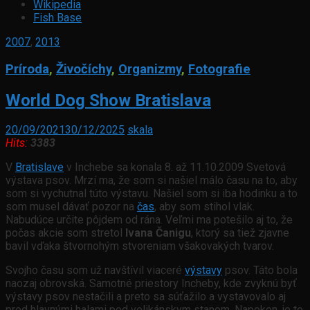
Wikipedia
Fish Base
2007
,
2013
Príroda
,
Živočíchy
,
Organizmy
,
Fotografie
World Dog Show Bratislava
20/09/2021
30/12/2025
skala
Hits:
3383
V
Bratislave
v Inchebe sa konala 8. až 11.10.2009 Svetová
výstava psov. Mrzí ma, že som si našiel málo času na to, aby
som si vychutnal túto výstavu. Našiel som si iba hodinku a to
som musel dávať pozor na
čas
, aby som stihol vlak.
Nabudúce určite pôjdem od rána. Veľmi ma potešilo aj to, že
počas akcie som stretol
Ivana Čanigu
, ktorý sa tiež zjavne
bavil vďaka štvornohým stvoreniam všakovakých tvarov.
Svojho času som už navštívil viaceré
výstavy
psov. Táto bola
naozaj obrovská. Samotné priestory Incheby, kde zvyknú byť
výstavy psov nestačili a preto sa súťažilo a vystavovalo aj
pred hlavnými halami pod velikánskym stanom. Napokon, je to