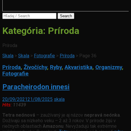
Search
for:
Kategória:
Príroda
Príroda
Skala
>
Skala
>
Fotografie
>
Príroda
>
Page 36
Príroda
,
Živočíchy
,
Ryby
,
Akvaristika
,
Organizmy
,
Fotografie
Paracheirodon innesi
20/09/2021
21/08/2025
skala
Hits:
11439
Tetra neónová
– zaužívaný je aj názov
nepravá neónka
.
Dožívajú sa nízkeho veku – 2 až 3 rokov. V prírode žijú v
riečnych oblastiach
Amazonu
. Nevyžadujú tak extrémne