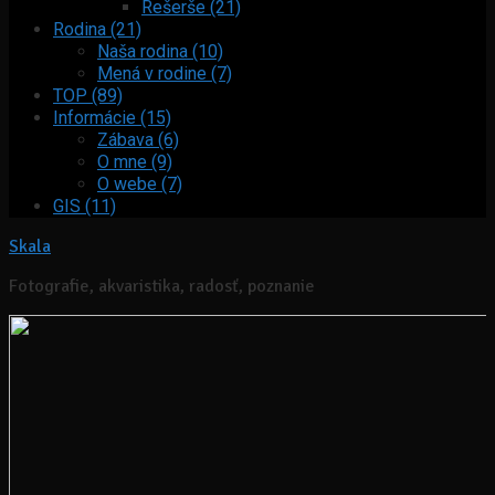
Rešerše (21)
Rodina (21)
Naša rodina (10)
Mená v rodine (7)
TOP (89)
Informácie (15)
Zábava (6)
O mne (9)
O webe (7)
GIS (11)
Skala
Fotografie, akvaristika, radosť, poznanie