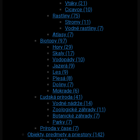
Vtáky (21)
Cicavce (10)
Rastliny (75)
Stromy (11)
Vodné rastliny (7)
Atlasy (7)
Biotopy (97)
Hory (29)
Skaly (17)
Vodopády (10)
Jazerá (9)
Les (9)
Plesá (8)
Doliny (7)
Mokrade (6)
Ľudská príroda (41)
Vodné nádrže (14)
Zoologické záhrady (11)
Botanické záhrady (7)
Parky (7)
Príroda v čase (7)
Objekty, predmety a priestory (142)