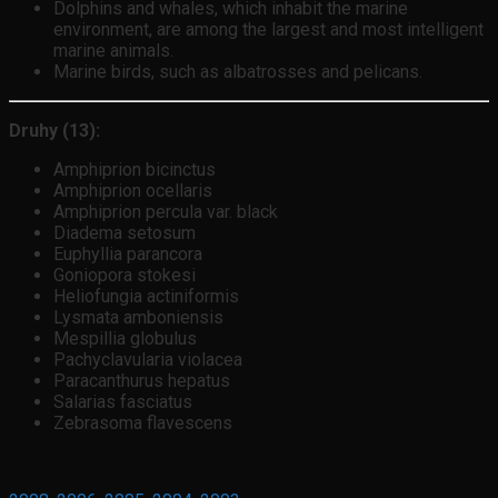
Dolphins and whales, which inhabit the marine
environment, are among the largest and most intelligent
marine animals.
Marine birds, such as albatrosses and pelicans.
Druhy (13):
Amphiprion bicinctus
Amphiprion ocellaris
Amphiprion percula var. black
Diadema setosum
Euphyllia parancora
Goniopora stokesi
Heliofungia actiniformis
Lysmata amboniensis
Mespillia globulus
Pachyclavularia violacea
Paracanthurus hepatus
Salarias fasciatus
Zebrasoma flavescens