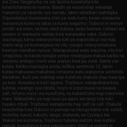
wa Ziwa Tanganyika, na sio lazima kuwalisha kitu
kinachofanana na nyama. Baadhi ya wazalishaji wanataja
matumizi ya vipande vya samaki, lakini tahadhari inahitajika.
Siipendekezi kuwaweka chini ya watu kumi, kwani wanaume
wanaweza kuwa na tabia ya kuwa wagomvi. Duboisi ni wenye
umiliki wa eneo, na kwa idadi kubwa, uadui huenea. Ushauri wa
uwiano ni wanaume watatu kwa wanawake saba. Duboisi
wachanga, kama wanavyoitwa kati ya wapandikizi wa maji,
wana rangi ya kushangaza na vitu vyeupe vinavyoonekana
kwenye mandhari nyeusi. Wanapokuwa watu wazima, vitu hivi
vinapotea, na kanda nyeupe yenye mwangaza inakua karibu na
sehemu ambapo mwili wao unavyo kwa juu zaidi. Kama vile
kulala. Katika mazingira asilia, hufikia sentimita 12, lakini
katika mabwawa makubwa, nimeona watu wakipima sentimita
thelathini. Asili yao inahitaji wao kutafuta chakula chao kwa njia
ya kazi. Kuwalea ni kazi ngumu. Tropheus wanajulikana kwa
kuhitaji viwango vya nitrate, hivyo ni vizuri kuwa na bwawa
safi, mfumo mzuri wa kusafisha, na kubadilisha maji mara kwa
mara. Mabadiliko ya maji nusu ya ujazo wa tangi kila wiki
hayako mbali. Tropheus wanapenda maji safi na safi. Chakula
kinachofaa kwa Duboisi ni pamoja na mboga kama vile saladi,
mchicha, karoti, kabichi, tango, matunda, na Cyclops hai.
Wakati wa kuzaliana, Tropheus hubeba watoto wao katika
papule, kuwafanya kuwa papulovores. Idadi ya watoto ni