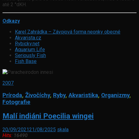
até 2 °dKH.
Odkazy
Karel Zahrádka – Závojová forma neonky obecné
Akvarista.cz
Rybicky.net
Aquarium Life
Seriously Fish
Fish Base
2007
Príroda
,
Živočíchy
,
Ryby
,
Akvaristika
,
Organizmy
,
Fotografie
Malí indiáni Poecilia wingei
20/09/2021
21/08/2025
skala
Hits:
16490