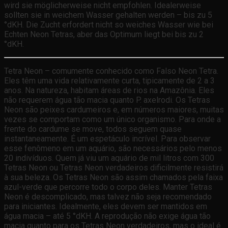
wird sie möglicherweise nicht empfohlen. Idealerweise
sollten sie in weichem Wasser gehalten werden – bis zu 5
°dKH. Die Zucht erfordert nicht so weiches Wasser wie bei
Echten Neon Tetras, aber das Optimum liegt bei bis zu 2
°dKH.
Tetra Neon – comumente conhecido como Falso Neon Tetra.
Eles têm uma vida relativamente curta, tipicamente de 2 a 3
anos. Na natureza, habitam áreas de rios na Amazônia. Eles
não requerem água tão macia quanto P. axelrodi. Os Tetras
Neon são peixes cardumeiros e, em números maiores, muitas
vezes se comportam como um único organismo. Para onde a
frente do cardume se move, todos seguem quase
instantaneamente. É um espetáculo incrível. Para observar
esse fenômeno em um aquário, são necessários pelo menos
20 indivíduos. Quem já viu um aquário de mil litros com 300
Tetras Neon ou Tetras Neon verdadeiros dificilmente resistirá
à sua beleza. Os Tetras Neon são assim chamados pela faixa
azul-verde que percorre todo o corpo deles. Manter Tetras
Neon é descomplicado, mas talvez não seja recomendado
para iniciantes. Idealmente, eles devem ser mantidos em
água macia – até 5 °dKH. A reprodução não exige água tão
macia quanto para os Tetras Neon verdadeiros, mas o ideal é