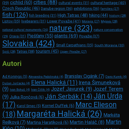
cities
(88)
cichlid
(60)
(39)
cultural heritage
(40)
cultural events
(31)
Czech Republic
(46)
Danube region
(36)
exhibitions
(36)
families
(27)
fish
(126)
High Tatras
(48)
hiking
(44)
fish breeding
(31)
history
(28)
Lower Považie
(41)
Liptov
(35)
livebearers
(31)
Moravia
(27)
Myjava
(28)
nature
(323)
nature conservation
national cultural monuments
(26)
plants
(69)
Piešťany
(55)
Považie
(37)
(29)
Orava
(31)
Slovakia
(424)
Small Carpathians
(35)
South Moravia
(30)
tourism
(45)
Tatras
(38)
Spiš
(28)
Upper Považie
(27)
Autori
Branislav Cigánik
(7)
Ad Konings
(5)
Alexandra Podolinská
(4)
Dano Kurek
(4)
Elena Halická
(11)
Irena Šimuneková
Dušan Jurčacko
(4)
(9)
Jozef Javurek
(9)
Jozef Terem
Ivan Bohuš
(4)
Ivan Čillík
(4)
Ján Urda
Ján Serbák
(14)
(9)
Julka Rončová
(6)
Marc Elie­son
(17)
Kornel Duffek
(6)
Karol Srnec
(5)
Margaréta Halická
(26)
(18)
Markéta
Martin
Martin Haláč
(8)
Rejlková
(7)
Martina Haratíková
(6)
Kiňo
(10)