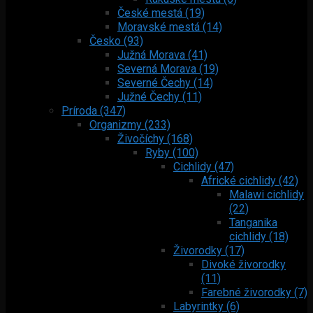
České mestá (19)
Moravské mestá (14)
Česko (93)
Južná Morava (41)
Severná Morava (19)
Severné Čechy (14)
Južné Čechy (11)
Príroda (347)
Organizmy (233)
Živočíchy (168)
Ryby (100)
Cichlidy (47)
Africké cichlidy (42)
Malawi cichlidy
(22)
Tanganika
cichlidy (18)
Živorodky (17)
Divoké živorodky
(11)
Farebné živorodky (7)
Labyrintky (6)