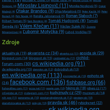
Michael K. Oliver
(5)
Michal Toufar
(4)
Michal Uriča
(4)
Michal
Miroslav Lisinovič
(11)
Monika Nosková
(5)
Šimkovic
(4)
Oskár
Otakar Brandos
(9)
Oľga Magalová
(5)
Mažgút
(4)
Peter Kaclík
(4)
Peter
Roman Slaboch
(7)
Renáta Jaloviarová
(5)
Remeň
(4)
Petr Novák
(4)
Tomáš Hudcovič
(8)
Tomáš
Róbert Toman
(5)
Sam Bors­tein
(4)
Vilém Křečan
(11)
Šereda
(6)
Václav Sulek
(6)
Zuzana
Ľubomír Motyčka
(9)
Ľuboš Vodička
(5)
Minarovičová
(4)
Zdroje
akvarista.cz
(34)
apsida.sk
(29)
aktuality.sk
(19)
akvarko.cz
(11)
cichlid-
blogspot.com
(14)
blogspot.sk
(15)
cestovatel.eu
(11)
cs.wikipedia.org
(91)
forum.com
(30)
de.wikipedia.org
(15)
dennikn.sk
(12)
dobrodruh.sk
(13)
en.wikipedia.org
(113)
ephoto.sk
enviroportal.sk
(10)
facebook.com
(136)
fishbase.org
(66)
(24)
hiking.sk
(18)
idnes.cz
(17)
fishprofiles.com
(11)
gcca.net
(11)
google.com
(10)
kudyznudy.cz
(29)
muzeum.sk
(14)
infoglobe.sk
(11)
instagram.com
(11)
piestanskydennik.sk
(12)
nih.gov
(11)
panorama.sk
(10)
piestany.sk
(10)
pravda.sk
(46)
rybicky.net
(22)
planetslovakia.sk
(12)
pnky.sk
(10)
sk.wikipedia.org