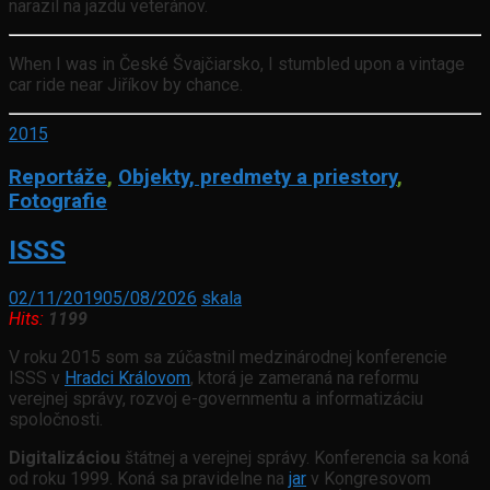
narazil na jazdu veteránov.
When I was in České Švajčiarsko, I stumbled upon a vintage
car ride near Jiříkov by chance.
2015
Reportáže
,
Objekty, predmety a priestory
,
Fotografie
ISSS
02/11/2019
05/08/2026
skala
Hits:
1199
V roku 2015 som sa zúčastnil medzinárodnej konferencie
ISSS v
Hradci Královom
, ktorá je zameraná na reformu
verejnej správy, rozvoj e-governmentu a informatizáciu
spoločnosti.
Digitalizáciou
štátnej a verejnej správy. Konferencia sa koná
od roku 1999. Koná sa pravidelne na
jar
v Kongresovom