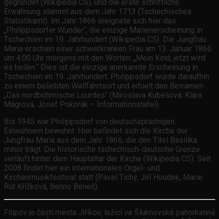
gegründet (Wikipedia CS), und die erste schriftliche
Erwähnung stammt aus dem Jahr 1713 (Tschechisches
Statistikamt). Im Jahr 1866 ereignete sich hier das
„Philippsdorfer Wunder“, die einzige Marienerscheinung in
Tschechien im 19. Jahrhundert (Wikipedia CS). Die Jungfrau
Maria erschien einer schwerkranken Frau am 13. Januar 1866
um 4:00 Uhr morgens mit den Worten: „Mein Kind, jetzt wird
es heilen.“ Dies ist die einzige anerkannte Erscheinung in
Tschechien im 19. Jahrhundert. Philippsdorf wurde daraufhin
zu einem beliebten Wallfahrtsort und erhielt den Beinamen
„Das nordböhmische Lourdes“ (Miroslava Kubešová, Klára
Mágrová, Josef Pokorák – Informationstafel).
Bis 1945 war Philippsdorf von deutschsprachigen
Einwohnern bewohnt. Hier befindet sich die Kirche der
Jungfrau Maria aus dem Jahr 1866, die den Titel Basilika
minor trägt. Die historische tschechisch-deutsche Grenze
verläuft hinter dem Hauptaltar der Kirche (Wikipedia CS). Seit
2008 findet hier ein internationales Orgel- und
Kirchenmusikfestival statt (Pavel Tichý, Jiří Houdek, Marie
Rút Křížková, Benno Beneš).
Filipov je částí města Jiříkov, ležící ve Šluknovské pahorkatině