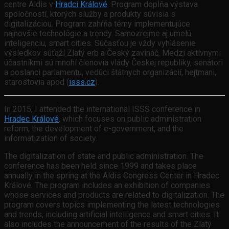
centre Aldis v
Hradci Králové
. Program dopĺňa výstava
spoločností, ktorých služby a produkty súvisia s
digitalizáciou. Program zahŕňa témy implementujúce
najnovšie technológie a trendy. Samozrejme aj umelú
inteligenciu, smart cities. Súčasťou je vždy vyhlásenie
výsledkov súťaží Zlatý erb a Český zavináč. Medzi aktívnymi
účastníkmi sú mnohí členovia vlády Českej republiky, senátori
a poslanci parlamentu, vedúci štátnych organizácií, hejtmani,
starostovia apod (
isss.cz
).
In 2015, I attended the international ISSS conference in
Hradec Králové
, which focuses on public administration
reform, the development of e-government, and the
informatization of society.
The digitalization of state and public administration. The
conference has been held since 1999 and takes place
annually in the spring at the Aldis Congress Center in Hradec
Králové. The program includes an exhibition of companies
whose services and products are related to digitalization. The
program covers topics implementing the latest technologies
and trends, including artificial intelligence and smart cities. It
also includes the announcement of the results of the Zlatý