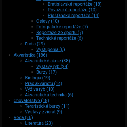
Bratislavské reportáže (18)
Považské reportáže (10)
Piešťanské reportáže (14)
Oslavy (10)
Fotografické reportáže (7)
Reportáže zo športu (7)
Technické reportáže (6)
Ľudia (29)
Vystúpenia (6)
Akvaristika (186)
Akvaristické akcie (38)
Výstavy rýb (24)
Burzy (17)
Biológia (19)
Prax akvaristu (14)
Výživa rýb (10)
Akvaristická technika (6)
Chovateľstvo (18)
Teraristické burzy (11)
Výstavy zvierat (9)
Veda (36)
Literatúra (23)