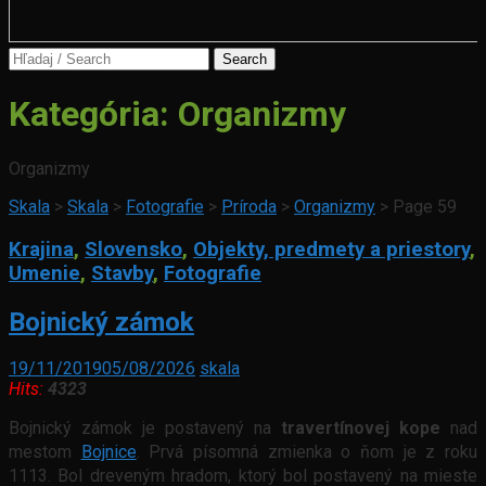
Search
for:
Kategória:
Organizmy
Organizmy
Skala
>
Skala
>
Fotografie
>
Príroda
>
Organizmy
>
Page 59
Krajina
,
Slovensko
,
Objekty, predmety a priestory
,
Umenie
,
Stavby
,
Fotografie
Bojnický zámok
19/11/2019
05/08/2026
skala
Hits:
4323
Bojnický zámok je postavený na
travertínovej kope
nad
mestom
Bojnice
. Prvá písomná zmienka o ňom je z roku
1113. Bol dreveným hradom, ktorý bol postavený na mieste