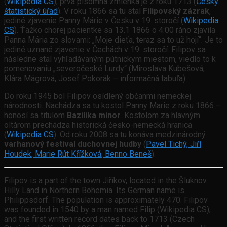
(
Wikipedia CS
), prvá písomná zmienka je z roku 1713 (
Český
štatistický úřad
). V roku 1866 sa tu stal
Filipovský zázrak
,
jediné zjavenie Panny Márie v Česku v 19. storočí (
Wikipedia
CS
). Ťažko chorej pacientke sa 13.1 1866 o 4:00 ráno zjavila
Panna Mária zo slovami: „Moje dieťa, teraz sa to už hojí“. Je to
jediné uznané zjavenie v Čechách v 19. storočí. Filipov sa
následne stal vyhľadávaným pútnickym miestom, viedlo to k
pomenovaniu „severočeské Lurdy“ (Miroslava Kubešová,
Klára Mágrová, Josef Pokorák – informačná tabuľa).
Do roku 1945 bol Filipov osídlený občanmi nemeckej
národnosti. Nachádza sa tu kostol Panny Marie z roku 1866 –
honosí sa titulom
Bazilika minor
. Kostolom za hlavným
oltárom prechádza historická česko-nemecká hranica
(
Wikipedia CS
). Od roku 2008 sa tu konáva medzinárodný
varhanový festival duchovnej hudby
(
Pavel Tichý, Jiří
Houdek, Marie Rút Křížková, Benno Beneš
).
Filipov is a part of the town Jiříkov, located in the Šluknov
Hilly Land in Northern Bohemia. Its German name is
Philippsdorf. The population is approximately 470. Filipov
was founded in 1540 by a man named Filip (Wikipedia CS),
and the first written record dates back to 1713 (Czech