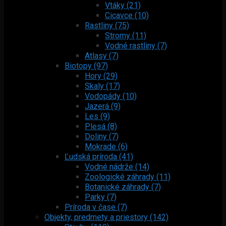
Vtáky (21)
Cicavce (10)
Rastliny (75)
Stromy (11)
Vodné rastliny (7)
Atlasy (7)
Biotopy (97)
Hory (29)
Skaly (17)
Vodopády (10)
Jazerá (9)
Les (9)
Plesá (8)
Doliny (7)
Mokrade (6)
Ľudská príroda (41)
Vodné nádrže (14)
Zoologické záhrady (11)
Botanické záhrady (7)
Parky (7)
Príroda v čase (7)
Objekty, predmety a priestory (142)