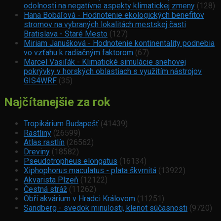
odolnosti na negatívne aspekty klimatickej zmeny
(128)
Hana Bobáľová - Hodnotenie ekologických benefitov
stromov na vybraných lokalitách mestskej časti
Bratislava - Staré Mesto
(127)
Miriam Janušková - Hodnotenie kontinentality podnebia
vo vzťahu k radiačným faktorom
(67)
Marcel Vasiľák - Klimatické simulácie snehovej
pokrývky v horských oblastiach s využitím nástrojov
GIS4WRF
(35)
Najčítanejšie za rok
Tropikárium Budapešť
(41439)
Rastliny
(26599)
Atlas rastlín
(26562)
Dreviny
(18582)
Pseudotropheus elongatus
(16134)
Xiphophorus maculatus - plata škvrnitá
(13922)
Akvarista Plzeň
(12122)
Čestná stráž
(11262)
Obří akvárium v Hradci Královom
(11251)
Sandberg - svedok minulosti, klenot súčasnosti
(9720)