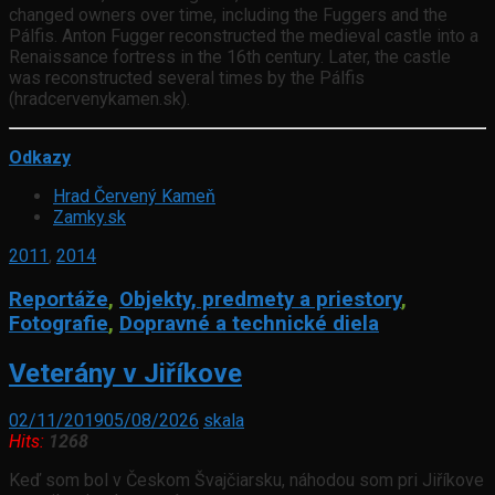
changed owners over time, including the Fuggers and the
Pálfis. Anton Fugger reconstructed the medieval castle into a
Renaissance fortress in the 16th century. Later, the castle
was reconstructed several times by the Pálfis
(hradcervenykamen.sk).
Odkazy
Hrad Červený Kameň
Zamky.sk
2011
,
2014
Reportáže
,
Objekty, predmety a priestory
,
Fotografie
,
Dopravné a technické diela
Veterány v Jiříkove
02/11/2019
05/08/2026
skala
Hits:
1268
Keď som bol v Českom Švajčiarsku, náhodou som pri Jiříkove