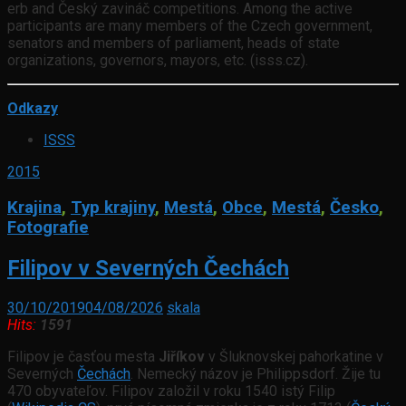
erb and Český zavináč competitions. Among the active
participants are many members of the Czech government,
senators and members of parliament, heads of state
organizations, governors, mayors, etc. (isss.cz).
Odkazy
ISSS
2015
Krajina
,
Typ krajiny
,
Mestá
,
Obce
,
Mestá
,
Česko
,
Fotografie
Filipov v Severných Čechách
30/10/2019
04/08/2026
skala
Hits:
1591
Filipov je časťou mesta
Jiříkov
v Šluknovskej pahorkatine v
Severných
Čechách
. Nemecký názov je Philippsdorf. Žije tu
470 obyvateľov. Filipov založil v roku 1540 istý Filip