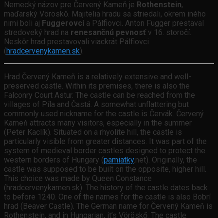
Nemecký názov pre Červený Kameň je
Rothenstein
,
maďarský Vöröskő. Majitelia hradu sa striedali, okrem iného
nimi boli aj
Fuggerovci
a Pálfiovci. Anton Fugger prestaval
stredoveký hrad na
renesančnú pevnosť
v 16. storočí.
Neskôr hrad prestavovali viackrát Pálfiovci
(
hradcervenykamen.sk
).
Hrad Červený Kameň is a relatively extensive and well-
preserved castle. Within its premises, there is also the
Falconry Court Astur. The castle can be reached from the
villages of Píla and Častá. A somewhat unflattering but
commonly used nickname for the castle is Červák. Červený
Kameň attracts many visitors, especially in the summer
(Peter Kaclík). Situated on a rhyolite hill, the castle is
particularly visible from greater distances. It was part of the
system of medieval border castles designed to protect the
western borders of Hungary (
pamiatky
.net). Originally, the
castle was supposed to be built on the opposite, higher hill.
This choice was made by Queen Constance
(hradcervenykamen.sk). The history of the castle dates back
to before 1240. One of the names for the castle is also Bobrí
hrad (Beaver Castle). The German name for Červený Kameň is
Rothenstein, and in Hungarian, it’s Vöröskő. The castle