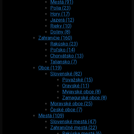
Mestá (91)
Polia (23)
Hory (17)
Jazerá (12)
Rieky (10)
Doliny (8)
Zahraničie (160)
Rakúsko (23)
Poľsko (14)
Chorvátsko (13)
Taliansko (7)
Obce (119)
Slovenské (82)
Považské (15)
Oravské (11)
Myjavské obce (8)
Zamagurské obce (8)
Moravské obce (25)
České obce (7)
Mestá (109)
Slovenské mestá (47)
Zahraničné mestá (22)
Rakúske mestá (6)