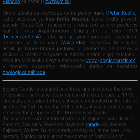
Vianoce
na zámku (
muzeum.sk
).
Okolo zámku sa nachádza veľmi pekný
park
(
Peter Kaclík
).
Jeho súčasťou je
lipa kráľa Mateja
, ktorú podľa povesti
zasadil Matúš Čák Trenčiansky v roku, keď zomrel posledný
kráľ z rodu
Arpárdovcov
Ondrej III., v roku 1301
(
bojnicecastle.sk
). Táto lipa je pravdepodobne najstarším
stromom na Slovensku (
Wikipedia
). Súčasťou Bojnického
areálu je
travertínová jaskyňa
s priemerom 22 metrov a
výškou 6 metrov. Obyvatelia zámku vedeli o jej existencii,
ktorá im slúžila ako úkryt a zásobáreň
vody
(
bojnicecastle.sk
).
V tesnom susedstve zámockého parku sa nachádza
zoologická záhrada
.
Bojnice Castle is situated on a travertine hill above the town
of Bojnice. The first written mention of it dates back to 1113.
Originally a wooden fortress, it was constructed on the site of
an older hillfort. During the 13th century, it was rebuilt using
stone as the property of the Poznanovce family
(bojnicecastle.sk). Historical names of Bojnice Castle include
Baimoz, Waymich, Baymuch, Baymach (
hrady
.sk), Boynicz,
Bajmocz, Weintz, Bajmóc (hrady-zamky.sk). In the late 13th
century, Bojnice came under the control of Matúš Čák of