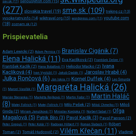
seriouslyfish.com
(15)
sav.sk
(11)
(277)
sme.sk
(109)
slovakia.travel
(19)
treking.cz
(13)
youtube.com
vysoke-tatry.info
(14)
wikitravel.org
(15)
wordpress.com
(11)
(18)
zoznam.sk
(12)
Prispievatelia
Branislav Cigánik
(7)
Adam Lewicki
(2)
Adam Pernica
(1)
Elena Halická
(11)
Eva Kaclíková
(2)
František Debre
(1)
Ivana
František Kaclík
(2)
Heliodor Macko
(2)
Hana Bobáľová
(1)
Kaclíková
(4)
Jaroslav Hrabě
(4)
Ivan Vyslúžil
(1)
Jakub Dadák
(1)
Julka Rončová
(6)
Kornel Duffek
(4)
Ján Iskra
(1)
Leo Šimurda
Margaréta Halická
(26)
(1)
Marcel Vasiľák
(1)
Martin Haláč
Marián Stieranka
(1)
Markéta Rejlková
(1)
Martin Fodor
(1)
(8)
Milo Pešek
(2)
Miloš
Matej Follrich
(1)
Matej Follrich
(1)
Miloš Chmelko
(1)
Oľga
Gnida
(2)
Miriam Janušková
(1)
Miroslav Konôpka
(1)
Norbert Sabat
(1)
Magalová
(5)
Patrik Bíro
(3)
Pavol Kaclík
(3)
Pavol Papson
(2)
Róbert
Peter Greguš
(1)
Peter Kolár
(1)
Radovan Hilbert
(1)
Roman Slaboch
(1)
Vilém Křečan
(11)
Toman
(2)
Tomáš Hudcovič
(2)
Vladimír