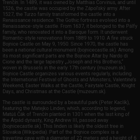
Trenčín. In 1489, it was owned by Matthias Corvinus, and until
1526, the castle was occupied by the Zápoľský army. After
1527, the Turzo family transformed the castle into a
Renaissance residence. The Gothic fortress evolved into a
Renaissance-style castle. From 1637, it belonged to the Pálfy
family, who renovated it into a Baroque form. It underwent
Romantic-style renovations from 1889 to 1910. A fire struck
Bojnice Castle on May 9, 1950. Since 1970, the castle has
been a national cultural monument (bojnicecastle.sk). Among
its most significant parts are the Bojnice Altar by Nardo di
Cione and the large tapestry „Joseph and His Brothers,“
woven in Brussels in the early 17th century (muzeum.sk).
Bojnice Castle organizes various events regularly, including
the International Festival of Ghosts and Monsters, Valentine’s
Weekend, Easter Walks at the Castle, Fairytale Castle, Knight
Days, and Christmas at the Castle (muzeum.sk).
The castle is surrounded by a beautiful park (Peter Kaclík),
featuring the Matejko Linden, which, according to legend,
Matúš Čák of Trenčín planted in 1301 when the last king of
the Árpád dynasty, King Andrew III, passed away
(bojnicecastle.sk). This linden is likely the oldest tree in
Slovakia (Wikipedia). Part of the Bojnice complex is a
travertine cave with a diameter of 22 meters and a height of 6