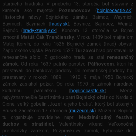
staršieho hradiska. V priebehu 13. storočia bol stavaný z
kameňa ako majetok
Poznanovcov
(
bojnicecastle.sk
).
Historické názvy Bojnického zámku: Baimoz, Waymich,
Baymuch, Baymach (
hrady.sk
), Boynicz, Bajmocz, Weintz,
Bajmóc (
hrady-zamky.sk
). Koncom 13. storočia sa Bojníc
zmocnil
Matúš Čák Trenčiansky
. V roku 1489 bol majiteľom
Matej Korvín, do roku 1526 Bojnický zámok (hrad) obývali
Zápoľského vojská. Po roku 1527
Turzovci
hrad prestavali na
renesančné sídlo. Z gotického hradu sa stal
renesančný
zámok
. Od roku 1637 patrilo panstvo
Pálfiovcom
, ktorí ho
prestavali do barokovej podoby. Do romantickej podoby bol
prestavaný v rokoch 1889 – 1910. 9. mája 1950 Bojnický
zámok zasiahol požiar. Od roku 1970 je zámok národnou
kultúrnou pamiatkou (
bojnicecastle.sk
). Medzi
najvýznamnejšie časti zámku patrí
Bojnický oltár
od Narda di
Cione, veľký gobelín „Jozef a jeho bratia”, ktorý bol utkaný v
Bruseli začiatkom 17. storočia (
muzeum.sk
).
Múzeum Bojnice
tu organizuje pravidelne napr.
Medzinárodný festival
duchov a strašidiel,
Valentínsky víkend, Veľkonočné
prechádzky zámkom, Rozprávkový zámok, Rytierske dni,