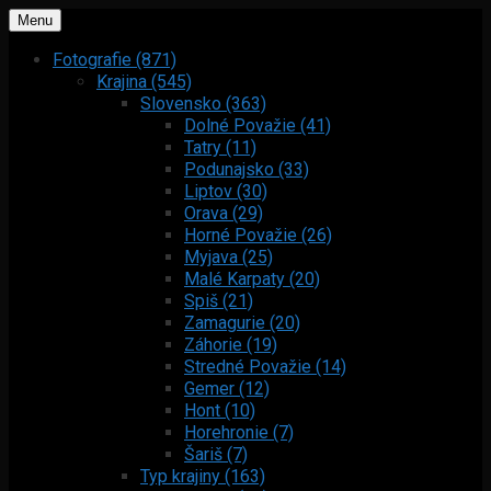
Menu
Fotografie (871)
Krajina (545)
Slovensko (363)
Dolné Považie (41)
Tatry (11)
Podunajsko (33)
Liptov (30)
Orava (29)
Horné Považie (26)
Myjava (25)
Malé Karpaty (20)
Spiš (21)
Zamagurie (20)
Záhorie (19)
Stredné Považie (14)
Gemer (12)
Hont (10)
Horehronie (7)
Šariš (7)
Typ krajiny (163)