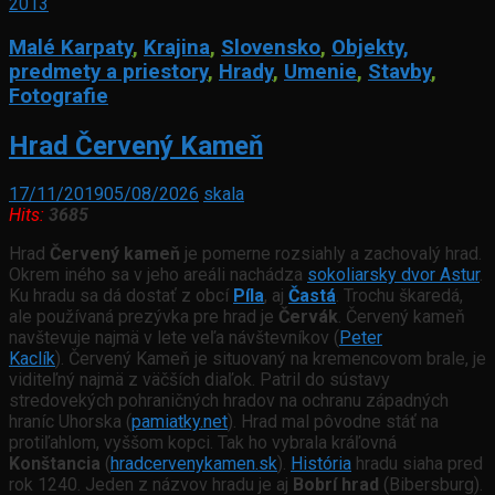
2013
Malé Karpaty
,
Krajina
,
Slovensko
,
Objekty,
predmety a priestory
,
Hrady
,
Umenie
,
Stavby
,
Fotografie
Hrad Červený Kameň
17/11/2019
05/08/2026
skala
Hits:
3685
Hrad
Červený kameň
je pomerne rozsiahly a zachovalý hrad.
Okrem iného sa v jeho areáli nachádza
sokoliarsky dvor Astur
.
Ku hradu sa dá dostať z obcí
Píla
, aj
Častá
. Trochu škaredá,
ale používaná prezývka pre hrad je
Červák
. Červený kameň
navštevuje najmä v lete veľa návštevníkov (
Peter
Kaclík
). Červený Kameň je situovaný na kremencovom brale, je
viditeľný najmä z väčších diaľok. Patril do sústavy
stredovekých pohraničných hradov na ochranu západných
hraníc Uhorska (
pamiatky.net
). Hrad mal pôvodne stáť na
protiľahlom, vyššom kopci. Tak ho vybrala kráľovná
Konštancia
(
hradcervenykamen.sk
).
História
hradu siaha pred
rok 1240. Jeden z názvov hradu je aj
Bobrí hrad
(Bibersburg).