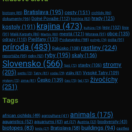
Bratislava
(195)
cesty
(151)
biotopy
(85)
cichlidy
(86)
hrady
(125)
Dolné Považie
(112)
dokumenty
(96)
história
(82)
krajina
(473)
kostoly
(191)
lesy
(102)
línie
kultúra
(74)
obce
(135)
mestá
(121)
(91)
Morava
(91)
Malé Karpaty
(86)
Martin
(80)
Piešťany
(133)
odrazy
(110)
Podunajsko
(98)
polia
(91)
pohyb
(74)
príroda
(483)
rastliny
(224)
Rakúsko
(108)
ryby
(195)
skaly
(156)
reportáže
(95)
rieky
(92)
Slovensko
(566)
stromy
stavby
(106)
Spiš
(72)
(205)
Vysoké Tatry
(109)
Tatry
(81)
voda
(79)
vtáky
(87)
svetlo
(72)
živočíchy
Česko
(139)
zima
(81)
výstavy
(72)
čas
(75)
ľad
(72)
(251)
Tags
animals
(175)
african cichlids
(49)
agriculture
(41)
aquaristics
(52)
aquariums
(43)
biodiversity
(43)
art
(37)
Austria
(32)
buildings
(94)
biotopes
(83)
Bratislava
(58)
castles
birds
(27)