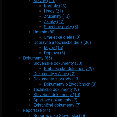
Stavby (110)
Kostoly (23)
Hrady (21)
Zrúcaniny (13)
Zámky (12)
Stavebné prvky (8)
Umenie (80)
Umelecké diela (13)
Dopravné a technické diela (36)
Mlyny (15)
Doprava (8)
Dokumenty (65)
Slovenské dokumenty (30)
Bratislavské dokumenty (9)
Dokumenty v čase (22)
Dokumenty z prírody (13)
Dokumenty o živočíchoch (8)
Technické dokumenty (9)
Stavebné dokumenty (10)
Športové dokumenty (7)
Zahraničné dokumenty (7)
Reportáže (44)
Reportáže zo Slovenska (38)