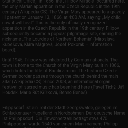
Statistical Office). In 1866, the „Filipov Miracle“ occurred here,
the only Marian apparition in the Czech Republic in the 19th
century (Wikipedia CS). The Virgin Mary appeared to a gravely
ill patient on January 13, 1866, at 4:00 AM, saying: „My child,
now it will heal.“ This is the only officially recognized
apparition in the Czech Republic in the 19th century. Filipov
subsequently became a popular pilgrimage site, earning the
nickname „The Lourdes of Northern Bohemia“ (Miroslava
Kubešová, Klára Mágrová, Josef Pokorák – information
board).
Until 1945, Filipov was inhabited by German nationals. The
town is home to the Church of the Virgin Mary, built in 1866,
which holds the title of Basilica minor. The historic Czech-
German border passes through the church behind the main
altar (Wikipedia CS). Since 2008, an international organ
festival of sacred music has been held here (Pavel Tichý, Jiří
Houdek, Marie Rút Křížková, Benno Beneš).
Filippsdorf ist ein Teil der Stadt Georgswalde, gelegen im
Schluckenauer Hügelland in Nordböhmen. Der deutsche Name
ist Philippsdorf. Die Einwohnerzahl beträgt etwa 470.
Philippsdorf wurde 1540 von einem Mann namens Philipp