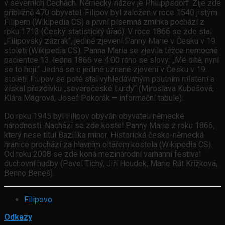
v severních Čechách. Německý název je Philippsdorf. Žije zde
přibližně 470 obyvatel. Filipov byl založen v roce 1540 jistým
Filipem (Wikipedia CS) a první písemná zmínka pochází z
roku 1713 (Český statistický úřad). V roce 1866 se zde stal
„Filipovský zázrak“, jediné zjevení Panny Marie v Česku v 19.
století (Wikipedia CS). Panna Maria se zjevila těžce nemocné
pacientce 13. ledna 1866 ve 4:00 ráno se slovy: „Mé dítě, nyní
se to hojí.“ Jedná se o jediné uznané zjevení v Česku v 19.
století. Filipov se poté stal vyhledávaným poutním místem a
získal přezdívku „severočeské Lurdy“ (Miroslava Kubešová,
Klára Mágrová, Josef Pokorák – informační tabule).
Do roku 1945 byl Filipov obýván obyvateli německé
národnosti. Nachází se zde kostel Panny Marie z roku 1866,
který nese titul Bazilika minor. Historická česko-německá
hranice prochází za hlavním oltářem kostela (Wikipedia CS).
Od roku 2008 se zde koná mezinárodní varhanní festival
duchovní hudby (Pavel Tichý, Jiří Houdek, Marie Rút Křížková,
Benno Beneš).
Filipovo
Odkazy