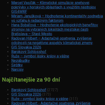
Marcel Vasiľák – Klimatické simulácie snehovej
pokrývky v horských oblastiach s využitím nástrojov
GIS4WRF
Miriam Janušková – Hodnotenie kontinentality podnebia
vo vzťahu k radiačným faktorom
Hana Bobáľová – Hodnotenie ekologických benefitov
stromov na vybraných lokalitách mestskej časti
Bratislava – Staré Mesto
Radovan Hilbert – Adaptačné opatrenia, zvýšenie
odolnosti na negatívne aspekty klimatickej zmeny
GIS Slovakia 2026
Barokový Schlosshof
Ruže – symbol lásky, krásy a vášne
Nezábudky
Sirôtky
Narcisy
Najčítanejšie za 90 dní
Barokový Schlosshof
(2727)
GIS Slovakia 2026
(373)
Ruže - symbol lásky, krásy a vášne
(311)
Radovan Hilbert - Adaptačné opatrenia, zvýšenie