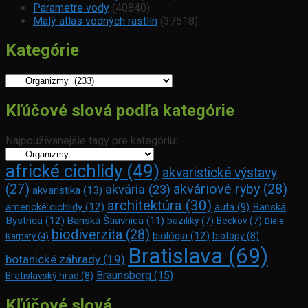
Parametre vody
(40840)
Malý atlas vodných rastlín
(37518)
Kategórie
Kategórie
Kľúčové slová podľa kategórie
Najpoužívanejšie tagy pre kategóriu:
africké cichlidy
(49)
akvaristické výstavy
(27)
akváriové ryby
(28)
akvária
(23)
akvaristika
(13)
architektúra
(30)
americké cichlidy
(12)
Banská
autá
(9)
Bystrica
(12)
Banská Štiavnica
(11)
baziliky
(7)
Beckov
(7)
Biele
biodiverzita
(28)
biológia
(12)
biotopy
(8)
Karpaty
(4)
Bratislava
(69)
botanické záhrady
(19)
Braunsberg
(15)
Bratislavský hrad
(8)
Kľúčové slová