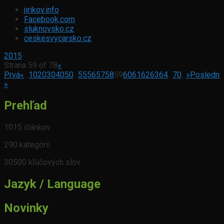
jirikov.info
Facebook.com
sluknovsko.cz
ceskesvycarsko.cz
2015
Strana 59 of 78
«
Prvá
«
...
10
20
30
40
50
...
55
56
57
58
59
60
61
62
63
64
...
70
...
»
Posledná
»
Prehľad
1015 článkov
290 kategórií
30500 kľúčových slov
Jazyk / Language
Novinky