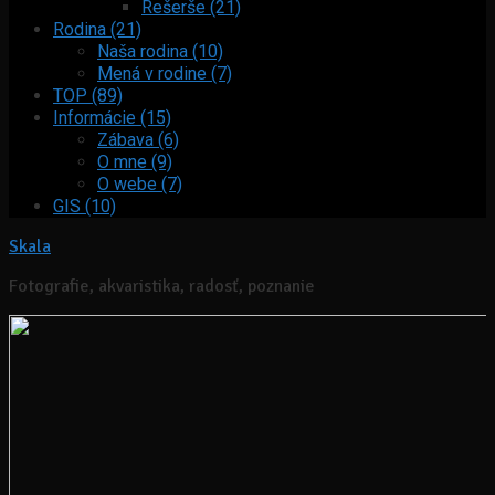
Rešerše (21)
Rodina (21)
Naša rodina (10)
Mená v rodine (7)
TOP (89)
Informácie (15)
Zábava (6)
O mne (9)
O webe (7)
GIS (10)
Skala
Fotografie, akvaristika, radosť, poznanie