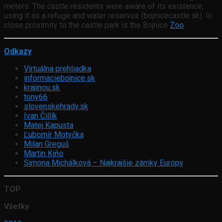
meters. The castle residents were aware of its existence,
using it as a refuge and water reservoir (bojnicecastle.sk). In
close proximity to the castle park is the Bojnice
Zoo
.
Odkazy
Virtuálna prehliadka
informaciebojnice.sk
krajinou.sk
tony66
slovenskehrady.sk
Ivan Čillík
Matej Kapusta
Ľubomír Motyčka
Milan Greguš
Martin Kiňo
Simona Michálková – Najkrajšie zámky Európy
TOP
Všetky