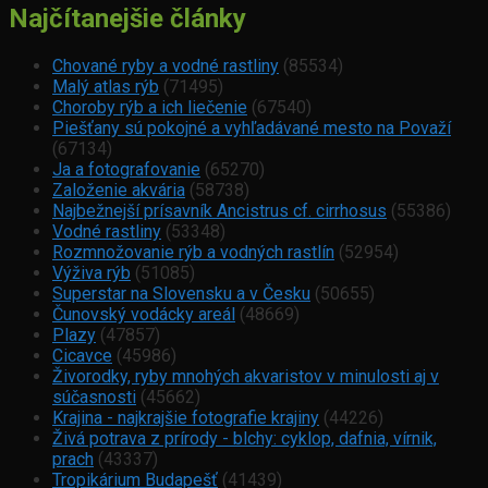
Najčítanejšie články
Chované ryby a vodné rastliny
(85534)
Malý atlas rýb
(71495)
Choroby rýb a ich liečenie
(67540)
Piešťany sú pokojné a vyhľadávané mesto na Považí
(67134)
Ja a fotografovanie
(65270)
Založenie akvária
(58738)
Najbežnejší prísavník Ancistrus cf. cirrhosus
(55386)
Vodné rastliny
(53348)
Rozmnožovanie rýb a vodných rastlín
(52954)
Výživa rýb
(51085)
Superstar na Slovensku a v Česku
(50655)
Čunovský vodácky areál
(48669)
Plazy
(47857)
Cicavce
(45986)
Živorodky, ryby mnohých akvaristov v minulosti aj v
súčasnosti
(45662)
Krajina - najkrajšie fotografie krajiny
(44226)
Živá potrava z prírody - blchy: cyklop, dafnia, vírnik,
prach
(43337)
Tropikárium Budapešť
(41439)