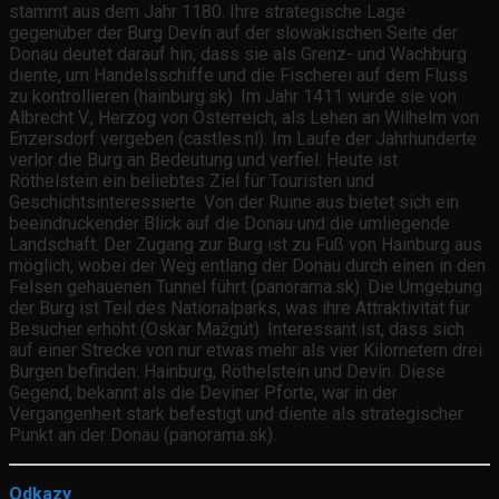
stammt aus dem Jahr 1180. Ihre strategische Lage
gegenüber der Burg Devín auf der slowakischen Seite der
Donau deutet darauf hin, dass sie als Grenz- und Wachburg
diente, um Handelsschiffe und die Fischerei auf dem Fluss
zu kontrollieren (hainburg.sk). Im Jahr 1411 wurde sie von
Albrecht V., Herzog von Österreich, als Lehen an Wilhelm von
Enzersdorf vergeben (castles.nl). Im Laufe der Jahrhunderte
verlor die Burg an Bedeutung und verfiel. Heute ist
Röthelstein ein beliebtes Ziel für Touristen und
Geschichtsinteressierte. Von der Ruine aus bietet sich ein
beeindruckender Blick auf die Donau und die umliegende
Landschaft. Der Zugang zur Burg ist zu Fuß von Hainburg aus
möglich, wobei der Weg entlang der Donau durch einen in den
Felsen gehauenen Tunnel führt (panorama.sk). Die Umgebung
der Burg ist Teil des Nationalparks, was ihre Attraktivität für
Besucher erhöht (Oskar Mažgút). Interessant ist, dass sich
auf einer Strecke von nur etwas mehr als vier Kilometern drei
Burgen befinden: Hainburg, Röthelstein und Devín. Diese
Gegend, bekannt als die Deviner Pforte, war in der
Vergangenheit stark befestigt und diente als strategischer
Punkt an der Donau (panorama.sk).
Odkazy