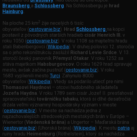
Braunsberg
a
Schlossberg
. Na Schlossbergu je
hrad
Hainburg
.
2
Na ploche 25 km
žije necelých 6 tisíc
obyvateľov (
cestovanie.biz
).
Hrad
Schlossberg
na kopci
postavil z pôvodných starších hradieb
cisár Henrich III.
v
roku 1050 (
cestovanie.biz
). V roku 1108 sa majiteľmi hradu
stali Babenbergovci (
Wikipedia
). V druhej polovici 12. storočia
sa o jeho rekonštrukciu zaslúžil
Richard Levie Srdce
. V 13.
storočí český panovník
Přemysl Otakar
. V roku 1252 sa
stáva majetkom
Habsburgovcov
. O roku 1629 hrad spravuje
mesto, avšak začína pustnúť (
cestovanie.biz
). V roku
1683 vyplienili mesto
Turci
. Zahynulo 8000
obyvateľov (
Wikipedia
). Vtedy sa podarilo utiecť pre nimi
Thomasovi Haydnovi
– otcovi hudobného skladateľa
Jozefa Haydna
. V roku 1789 sem cisár Jozef II. presťahoval
spracovateľskú
továrničku tabaku
, ktorá si dlhé desaťročia
držala veľmi významný hospodársky význam v meste
(
cestovanie.biz
). V meste sa nachádza jedna z
najzachovalejších stredovekých mestských brán v Európe –
Wienertor (
Viedenská brána
) a Ungertor – Maďarská brána
(
cestovanie.biz
) (Uhorská brána) (
Wikipedia
). K mestu
patria
aj
ruiny hradu
Heimenburg
(Röthelstein), ktorý sa nachádza