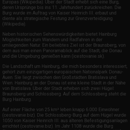
Europas (Wikipedia). Über der Stadt erhebt sich eine Burg,
deren Ursprünge bis ins 11. Jahrhundert zurückreichen. Die
Burg wurde im Auftrag von Kaiser Heinrich III. erbaut und
diente als strategische Festung zur Grenzverteidigung
(Wikipedia).
Neben historischen Sehenswürdigkeiten bietet Hainburg
Möglichkeiten zum Wandern und Radfahren in der
umliegenden Natur. Ein beliebtes Ziel ist der Braunsberg, von
dem aus man einen Panoramablick auf die Stadt, die Donau
und die Umgebung genießen kann (icestovanie.sk).
Die Landschaft um Hainburg, die mich besonders interessiert,
gehört zum einzigartigen europäischen Nationalpark Donau-
Auen. Sie liegt zwischen den Großstädten Bratislava und
Wien. Hainburg an der Donau ist eine kleine Stadt in der Nähe
von Bratislava. Über der Stadt erheben sich zwei Hügel:
Braunsberg und Schlossberg. Auf dem Schlossberg steht die
Burg Hainburg.
Auf einer Fläche von 25 km² leben knapp 6.000 Einwohner
(cestovanie.biz). Die Schlossberg-Burg auf dem Hügel wurde
1050 von Kaiser Heinrich III. aus älteren Befestigungsanlagen
errichtet (cestovanie.biz). Im Jahr 1108 wurde die Burg