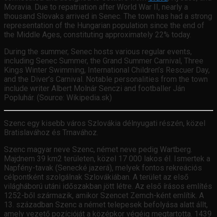
Moravia. Due to repatriation after World War II, nearly a
thousand Slovaks arrived in Senec. The town has had a strong
representation of the Hungarian population since the end of
the Middle Ages, constituting approximately 22% today.
During the summer, Senec hosts various regular events,
including Senec Summer, the Grand Summer Carnival, Three
Kings Winter Swimming, International Children’s Rescuer Day,
and the Diver’s Carnival. Notable personalities from the town
include writer Albert Molnár Senczi and footballer Ján
Popluhár. (Source: Wikipedia.sk)
Szenc egy kisebb város Szlovákia délnyugati részén, közel
Bratislavához és Trnavához.
Szenc magyar neve Szenc, német neve pedig Wartberg.
Majdnem 39 km2 területen, közel 17 000 lakos él. Ismertek a
Napfény-tavak (Senecké jazerá), melyek fontos rekreációs
célpontként szolgálnak Szlovákiában. A terület az első
világháború utáni időszakban jött létre. Az első írásos említés
1252-ből származik, amikor Szencet Zemch-ként említik. A
13. században Szenc a német telepesek befolyása alatt állt,
amely vezető pozícióját a középkor végéig megtartotta. 1439