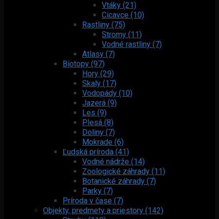
Vtáky (21)
Cicavce (10)
Rastliny (75)
Stromy (11)
Vodné rastliny (7)
Atlasy (7)
Biotopy (97)
Hory (29)
Skaly (17)
Vodopády (10)
Jazerá (9)
Les (9)
Plesá (8)
Doliny (7)
Mokrade (6)
Ľudská príroda (41)
Vodné nádrže (14)
Zoologické záhrady (11)
Botanické záhrady (7)
Parky (7)
Príroda v čase (7)
Objekty, predmety a priestory (142)