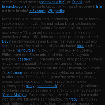
necelé 2 km od mesta (
cestovanie.biz
), pri
Dunaji
, pod
Braunsbergom
. V júni sa tu každý rok konajú
stredoveké
trhy
a v lete hradné
slávnosti
(
Wikipedia
).
Röthelstein je zrúcanina hradu nachádzajúca sa na 30 metrov
vysokom skalnom výbežku nad riekou Dunaj, východne od
mesta Hainburg an der Donau v Dolnom Rakúsku. Hrad bol
postavený
v 11. storočí
a prvá písomná zmienka o ňom
pochádza z roku 1180. Jeho strategická poloha oproti hradu
Devín
na slovenskej strane Dunaja naznačuje, že slúžil ako
hraničný a strážny hrad, kontrolujúci obchodné
lode
a rybolov
na rieke (
hainburg.sk
). V roku 1411 bol ako léno udelený
Wilhelmovi von Enzersdorf
od Albrechta V., vojvodu
Rakúska (
castles.nl
). V priebehu storočí hrad postupne strácal
na význame a upadal, až sa stal zrúcaninou. Dnes je
Röthelstein obľúbeným cieľom turistov a milovníkov histórie.
Zo
zrúcaniny
sa naskytá pôsobivý výhľad na rieku Dunaj a
okolitú krajinu. Prístup k hradu je možný pešo z Hainburgu,
pričom cesta vedie popri Dunaji a prechádza tunelom
vytesaným do
skaly
(
panorama.sk
). Okolie hradu je súčasťou
národného parku, čo zvyšuje jeho atraktivitu pre návštevníkov
(
Oskar Mažgút
). Zaujímavosťou je, že v línii dlhej len o málo
viac ako štyri kilometre sa nachádzajú tri
hrady
: Hainburský
hrad, Röthelstein a Devínsky hrad. Táto oblasť, známa ako