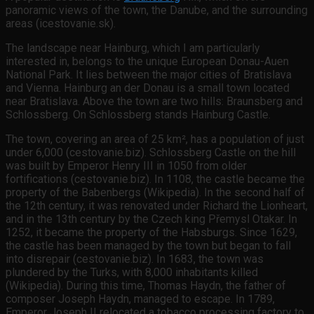
panoramic views of the town, the Danube, and the surrounding
areas (icestovanie.sk).
The landscape near Hainburg, which I am particularly
interested in, belongs to the unique European Donau-Auen
National Park. It lies between the major cities of Bratislava
and Vienna. Hainburg an der Donau is a small town located
near Bratislava. Above the town are two hills: Braunsberg and
Schlossberg. On Schlossberg stands Hainburg Castle.
The town, covering an area of 25 km², has a population of just
under 6,000 (cestovanie.biz). Schlossberg Castle on the hill
was built by Emperor Henry III in 1050 from older
fortifications (cestovanie.biz). In 1108, the castle became the
property of the Babenbergs (Wikipedia). In the second half of
the 12th century, it was renovated under Richard the Lionheart,
and in the 13th century by the Czech king Přemysl Otakar. In
1252, it became the property of the Habsburgs. Since 1629,
the castle has been managed by the town but began to fall
into disrepair (cestovanie.biz). In 1683, the town was
plundered by the Turks, with 8,000 inhabitants killed
(Wikipedia). During this time, Thomas Haydn, the father of
composer Joseph Haydn, managed to escape. In 1789,
Emperor Joseph II relocated a tobacco processing factory to