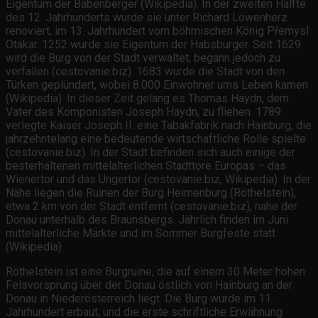
Eigentum der Babenberger (Wikipedia). In der zweiten Hälfte
des 12. Jahrhunderts wurde sie unter Richard Löwenherz
renoviert, im 13. Jahrhundert vom böhmischen König Přemysl
Otakar. 1252 wurde sie Eigentum der Habsburger. Seit 1629
wird die Burg von der Stadt verwaltet, begann jedoch zu
verfallen (cestovanie.biz). 1683 wurde die Stadt von den
Türken geplündert, wobei 8.000 Einwohner ums Leben kamen
(Wikipedia). In dieser Zeit gelang es Thomas Haydn, dem
Vater des Komponisten Joseph Haydn, zu fliehen. 1789
verlegte Kaiser Joseph II. eine Tabakfabrik nach Hainburg, die
jahrzehntelang eine bedeutende wirtschaftliche Rolle spielte
(cestovanie.biz). In der Stadt befinden sich auch einige der
besterhaltenen mittelalterlichen Stadttore Europas – das
Wienertor und das Ungertor (cestovanie.biz, Wikipedia). In der
Nähe liegen die Ruinen der Burg Heimenburg (Röthelstein),
etwa 2 km von der Stadt entfernt (cestovanie.biz), nahe der
Donau unterhalb des Braunsbergs. Jährlich finden im Juni
mittelalterliche Märkte und im Sommer Burgfeste statt
(Wikipedia).
Röthelstein ist eine Burgruine, die auf einem 30 Meter hohen
Felsvorsprung über der Donau östlich von Hainburg an der
Donau in Niederösterreich liegt. Die Burg wurde im 11.
Jahrhundert erbaut, und die erste schriftliche Erwähnung