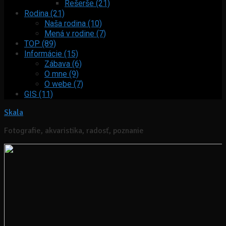
Rešerše (21)
Rodina (21)
Naša rodina (10)
Mená v rodine (7)
TOP (89)
Informácie (15)
Zábava (6)
O mne (9)
O webe (7)
GIS (11)
Skala
Fotografie, akvaristika, radosť, poznanie