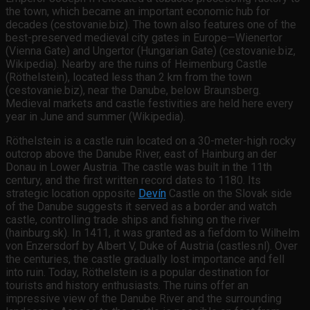
the town, which became an important economic hub for
decades (cestovanie.biz). The town also features one of the
best-preserved medieval city gates in Europe—Wienertor
(Vienna Gate) and Ungertor (Hungarian Gate) (cestovanie.biz,
Wikipedia). Nearby are the ruins of Heimenburg Castle
(Röthelstein), located less than 2 km from the town
(cestovanie.biz), near the Danube, below Braunsberg.
Medieval markets and castle festivities are held here every
year in June and summer (Wikipedia).
Röthelstein is a castle ruin located on a 30-meter-high rocky
outcrop above the Danube River, east of Hainburg an der
Donau in Lower Austria. The castle was built in the 11th
century, and the first written record dates to 1180. Its
strategic location opposite
Devín
Castle on the Slovak side
of the Danube suggests it served as a border and watch
castle, controlling trade ships and fishing on the river
(hainburg.sk). In 1411, it was granted as a fiefdom to Wilhelm
von Enzersdorf by Albert V, Duke of Austria (castles.nl). Over
the centuries, the castle gradually lost importance and fell
into ruin. Today, Röthelstein is a popular destination for
tourists and history enthusiasts. The ruins offer an
impressive view of the Danube River and the surrounding