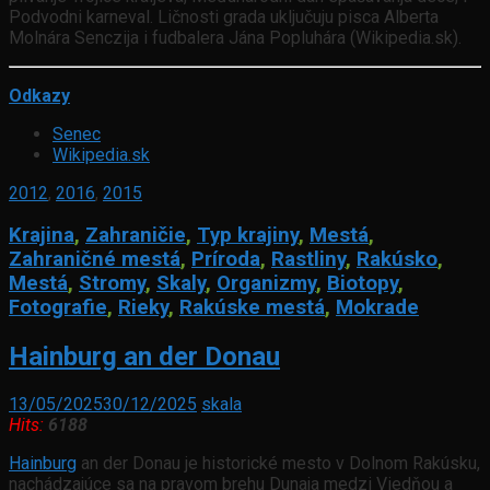
Podvodni karneval. Ličnosti grada uključuju pisca Alberta
Molnára Senczija i fudbalera Jána Popluhára (Wikipedia.sk).
Odkazy
Senec
Wikipedia.
sk
2012
,
2016
,
2015
Krajina
,
Zahraničie
,
Typ krajiny
,
Mestá
,
Zahraničné mestá
,
Príroda
,
Rastliny
,
Rakúsko
,
Mestá
,
Stromy
,
Skaly
,
Organizmy
,
Biotopy
,
Fotografie
,
Rieky
,
Rakúske mestá
,
Mokrade
Hainburg an der Donau
13/05/2025
30/12/2025
skala
Hits:
6188
Hainburg
an der Donau je historické mesto v Dolnom Rakúsku,
nachádzajúce sa na pravom brehu Dunaja medzi Viedňou a