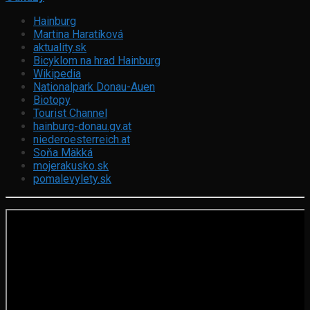
Hainburg
Martina Haratíková
aktuality.sk
Bicyklom na hrad Hainburg
Wikipedia
Nationalpark Donau-Auen
Biotopy
Tourist Channel
hainburg-donau.gv.at
niederoesterreich.at
Soňa Mäkká
mojerakusko.sk
pomalevylety.sk