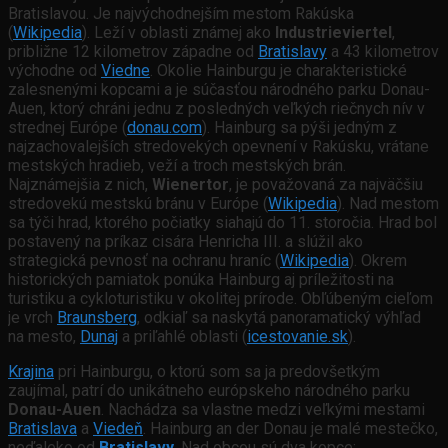
Bratislavou. Je najvýchodnejším mestom Rakúska
(
Wikipedia
). Leží v oblasti známej ako
Industrieviertel
,
približne 12 kilometrov západne od
Bratislavy
a 43 kilometrov
východne od
Viedne
. Okolie Hainburgu je charakteristické
zalesnenými kopcami a je súčasťou národného parku Donau-
Auen, ktorý chráni jednu z posledných veľkých riečnych nív v
strednej Európe (
donau.com
). Hainburg sa pýši jedným z
najzachovalejších stredovekých opevnení v Rakúsku, vrátane
mestských hradieb, veží a troch mestských brán.
Najznámejšia z nich,
Wienertor
, je považovaná za najväčšiu
stredovekú mestskú bránu v Európe (
Wikipedia
). Nad mestom
sa týči hrad, ktorého počiatky siahajú do 11. storočia. Hrad bol
postavený na príkaz cisára Henricha III. a slúžil ako
strategická pevnosť na ochranu hraníc (
Wikipedia
). Okrem
historických pamiatok ponúka Hainburg aj príležitosti na
turistiku a cykloturistiku v okolitej prírode. Obľúbeným cieľom
je vrch
Braunsberg
, odkiaľ sa naskytá panoramatický výhľad
na mesto,
Dunaj
a priľahlé oblasti (
icestovanie.sk
).
Krajina
pri Hainburgu, o ktorú som sa ja predovšetkým
zaujímal, patrí do unikátneho európskeho národného parku
Donau-Auen
. Nachádza sa vlastne medzi veľkými mestami
Bratislava
a
Viedeň
. Hainburg an der Donau je malé mestečko,
neďaleko od
Bratislavy
. Nad obcou sú dva kopce: