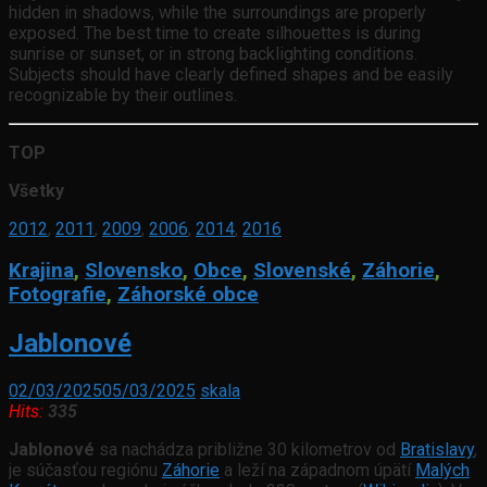
hidden in shadows, while the surroundings are properly
exposed. The best time to create silhouettes is during
sunrise or sunset, or in strong backlighting conditions.
Subjects should have clearly defined shapes and be easily
recognizable by their outlines.
TOP
Všetky
2012
,
2011
,
2009
,
2006
,
2014
,
2016
Krajina
,
Slovensko
,
Obce
,
Slovenské
,
Záhorie
,
Fotografie
,
Záhorské obce
Jablonové
02/03/2025
05/03/2025
skala
Hits:
335
Jablonové
sa nachádza približne 30 kilometrov od
Bratislavy
,
je súčasťou regiónu
Záhorie
a leží na západnom úpätí
Malých