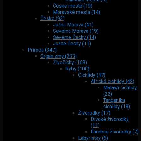
České mestá (19)
Moravské mestá (14)
Česko (93)
Južná Morava (41)
Severná Morava (19)
Severné Čechy (14)
Južné Čechy (11)
Príroda (347)
Organizmy (233)
Živočíchy (168)
Ryby (100)
Cichlidy (47)
Africké cichlidy (42)
Malawi cichlidy
(22)
Tanganika
cichlidy (18)
Živorodky (17)
Divoké živorodky
(11)
Farebné živorodky (7)
Labyrintky (6)