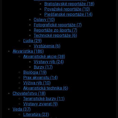
Bratislavské reportáže (18)
Považské reportáže (10)
Piešťanské reportáže (14)
Oslavy (10)
Fotografické reportáže (7)
Reportáže zo športu (7)
Technické reportáže (6)
Ľudia (29)
Vystúpenia (6)
Akvaristika (186)
Akvaristické akcie (38)
Výstavy rýb (24)
Burzy (17)
Biológia (19)
Prax akvaristu (14)
Výživa rýb (10)
Akvaristická technika (6)
Chovateľstvo (18)
Teraristické burzy (11)
Výstavy zvierat (9)
Veda (37)
Literatúra (23)