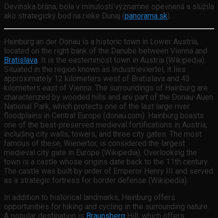
Devínska brána, bola v minulosti významne opevnená a slúžila
ako strategický bod na rieke Dunaj (
panorama.sk
).
Hainburg an der Donau is a historic town in Lower Austria,
located on the right bank of the Danube between Vienna and
Bratislava
. It is the easternmost town in Austria (Wikipedia).
Situated in the region known as Industrieviertel, it lies
approximately 12 kilometers west of Bratislava and 43
kilometers east of Vienna. The surroundings of Hainburg are
characterized by wooded hills and are part of the Donau-Auen
National Park, which protects one of the last large river
floodplains in Central Europe (donau.com). Hainburg boasts
one of the best-preserved medieval fortifications in Austria,
including city walls, towers, and three city gates. The most
famous of these, Wienertor, is considered the largest
medieval city gate in Europe (Wikipedia). Overlooking the
town is a castle whose origins date back to the 11th century.
The castle was built by order of Emperor Henry III and served
as a strategic fortress for border defense (Wikipedia).
In addition to historical landmarks, Hainburg offers
opportunities for hiking and cycling in the surrounding nature.
A popular destination is
Braunsberg
Hill, which offers