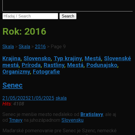
Search
for:
Rok:
2016
Skala
>
Skala
>
2016
>
Page 9
Krajina
,
Slovensko
,
Typ krajiny
,
Mestá
,
Slovenské
mestá
,
Príroda
,
Rastliny
,
Mestá
,
Podunajsko
,
Organizmy
,
Fotografie
Senec
21/05/2025
21/05/2025
skala
Hits:
4108
Senec je menšie mesto neďaleko od
Bratislavy
, ale aj
od
Trnavy
na juhozápadnom
Slovensku
.
Maďarské pomenovanie pre Senec je Szenc, nemecké