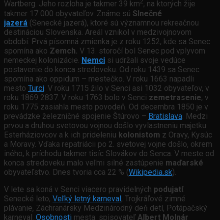
2
Wartberg. Jeho rozloha je takmer 39 km
, na ktorých žije
takmer 17 000 obyvateľov. Známe sú
Slnečné
jazerá
(Senecké jazerá),
ktoré sú významnou rekreačnou
destináciou Slovenska. Areál vznikol v medzivojnovom
období. Prvá písomná zmienka je z roku 1252, kde sa Senec
spomína ako
Zemch.
V 13. storočí bol Senec pod vplyvom
nemeckej kolonizácie.
Nemci
si udržali svoje vedúce
postavenie do konca stredoveku. Od roku 1439 sa Senec
spomína ako oppidum – mestečko. V roku 1663 napadli
mesto
Turci
. V roku 1715 žilo v Senci asi 1032 obyvateľov, v
roku 1869 2837. V roku 1763 bolo v Senci
zemetrasenie
, v
roku 1775 zasiahla mesto povodeň. Od decembra 1850 je v
prevádzke železničné spojenie Štúrovo –
Bratislava
. Medzi
prvou a druhou svetovou vojnou došlo vyvlastneniu majetku
Esterháziovcov a k ich prideleniu
kolonistom
z Oravy, Kysúc
a Moravy. Vďaka repatriácii po 2. svetovej vojne došlo, okrem
iného, k príchodu takmer tisíc Slovákov do Senca. V meste od
konca stredoveku malo veľmi silné zastúpenie
maďarské
obyvateľstvo. Dnes tvoria cca 22 % (
Wikipedia.sk
).
V lete sa koná v Senci viacero pravidelných
podujatí
:
Senecké leto,
Veľký letný karneval
, Trojkráľové zimné
plávanie, Záchranársky Medzinárodný deň detí, Potápačský
karneval.
Osobnosti
mesta: spisovateľ
Albert Molnár