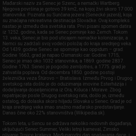
Mađarski naziv za Senec je Szenc, a nemački Wartberg.
Njegova površina je gotovo 39 km2, na kojoj živi skoro 17 000
stanovnika. Poznata su Sunčana jezera (Senecké jazerá), koja
su značajna rekreativna destinacija Slovačke. Ovaj kompleks
nastao je između dva svetska rata. Prvi pisani spomen datira
iz 1252. godine, kada se Senec pominje kao Zemch. Tokom
13. veka, Senec je bio pod uticajem nemačke kolonizacije, a
Nemci su zadržali svoj vodeći položaj do kraja srednjeg veka.
Od 1439. godine Senec se spominje kao oppidum – grad.
Godine 1663, grad je napao Osmanski car. Godine 1715,
Senec je imao oko 1032 stanovnika, a 1869. godine 2837.
Godine 1763. Senec je pogodio zemljotres, a 1775. grad je
zahvatila poplava. Od decembra 1850. godine postoji
železnička veza Štúrovo – Bratislava. Između Prvog i Drugog
svetskog rata došlo je do oduzimanja imovine Esterházija i
dodeljivanja doseljenicima iz Ora, Kišuca i Morave. Zbog
repatrijacije posle Drugog svetskog rata, došlo je, između
ostalog, do dolaska skoro hiljadu Slovaka u Senec. Grad je od
kraja srednjeg veka imao snažno mađarsko predstavljanje.
Danas čine oko 22% stanovništva (Wikipedia.sk).
Tokom leta, u Sencu se održava nekoliko redovnih događanja,
uključujući Senec Summer, Veliki letnji karneval, Zimsko
plivanje Trojice kraljeva, Međunarodni dan spašavanja dece, i