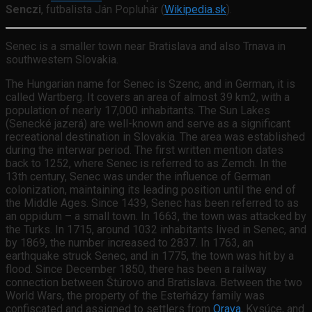
Senczi
, futbalista Ján Popluhár (
Wikipedia.sk
).
Senec is a smaller town near Bratislava and also Trnava in
southwestern Slovakia.
The Hungarian name for Senec is Szenc, and in German, it is
called Wartberg. It covers an area of almost 39 km2, with a
population of nearly 17,000 inhabitants. The Sun Lakes
(Senecké jazerá) are well-known and serve as a significant
recreational destination in Slovakia. The area was established
during the interwar period. The first written mention dates
back to 1252, where Senec is referred to as Zemch. In the
13th century, Senec was under the influence of German
colonization, maintaining its leading position until the end of
the Middle Ages. Since 1439, Senec has been referred to as
an oppidum – a small town. In 1663, the town was attacked by
the Turks. In 1715, around 1032 inhabitants lived in Senec, and
by 1869, the number increased to 2837. In 1763, an
earthquake struck Senec, and in 1775, the town was hit by a
flood. Since December 1850, there has been a railway
connection between Štúrovo and Bratislava. Between the two
World Wars, the property of the Esterházy family was
confiscated and assigned to settlers from
Orava
, Kysúce, and