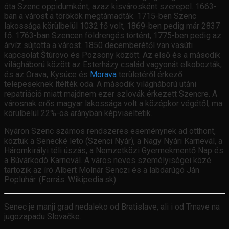
óta Szenc oppidumként, azaz kisvárosként szerepel. 1663-
ban a várost a törökök megtámadták. 1715-ben Szenc
lakossága körülbelül 1032 fő volt, 1869-ben pedig már 2837
fő. 1763-ban Szencen földrengés történt, 1775-ben pedig az
árvíz sújtotta a várost. 1850 decemberétől van vasúti
kapcsolat Štúrovo és Pozsony között. Az első és a második
világháború között az Esterházy család vagyonát elkobozták,
és az Orava, Kysúce és
Morava
területéről érkező
telepeseknek ítélték oda. A második világháború utáni
repatriáció miatt majdnem ezer szlovák érkezett Szencre. A
városnak erős magyar lakossága volt a középkor végétől, ma
körülbelül 22%-os arányban képviseltetik.
Nyáron Szenc számos rendszeres eseménynek ad otthont,
köztük a Senecké leto (Szenci Nyár), a Nagy Nyári Karnevál, a
Háromkirályi téli úszás, a Nemzetközi Gyermekmentő Nap és
a Búvárkodó Karnevál. A város neves személyiségei közé
tartozik az író Albert Molnár Senczi és a labdarúgó Ján
Popluhár. (Forrás: Wikipedia.sk)
Senec je manji grad nedaleko od Bratislave, ali i od Trnave na
jugozapadu Slovačke.