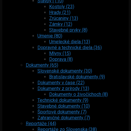
Stavby (110)
Kostoly (23)
Hrady (21)
Zrúcaniny (13)
Zámky (12)
Stavebné prvky (8)
Umenie (80)
Umelecké diela (13)
Dopravné a technické diela (36)
Mlyny (15)
Doprava (8)
Dokumenty (65)
Slovenské dokumenty (30)
Bratislavské dokumenty (9)
Dokumenty v čase (22)
Dokumenty z prírody (13)
Dokumenty o živočíchoch (8)
Technické dokumenty (9)
Stavebné dokumenty (10)
Športové dokumenty (7)
Zahraničné dokumenty (7)
Reportáže (44)
Reportáže zo Slovenska (38)