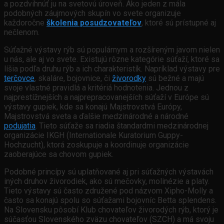
a pozdvihnúť ju na svetovú úroveň. Ako jeden z mála
podobných záujmových skupín vo svete organizuje
každoročne
školenia posudzovateľov
, ktoré sú prístupné aj
nečlenom.
Súťažné výstavy rýb sú populárnym a rozšíreným javom nielen
u nás, ale aj vo svete. Existujú rôzne kategórie súťaží, ktoré sa
líšia podľa druhu rýb a ich charakteristík. Napríklad výstavy pre
terčovce
, skaláre, bojovnice, či
živorodky
sú bežné a majú
svoje vlastné pravidlá a kritériá hodnotenia. Jednou z
najprestížnejších a najprepracovanejších súťaží v Európe sú
výstavy gupiek, kde sa konajú Majstrovstvá Európy,
Majstrovstvá sveta a ďalšie medzinárodné a národné
podujatia
. Tieto súťaže sa riadia štandardmi medzinárodnej
organizácie IKGH (Internationale Kuratorium Guppy-
Hochzucht), ktorá zoskupuje a koordinuje organizácie
zaoberajúce sa chovom gupiek.
Podobné princípy sú uplatňované aj pri súťažných výstavách
iných druhov živorodiek, ako sú mečovky, molinézie a platy.
Tieto výstavy sú často združené pod názvom Xipho-Molly a
často sa konajú spolu so súťažami bojovníc Betta splendens.
Na Slovensku pôsobí Klub chovateľov živorodých rýb, ktorý je
súčasťou Slovenského zväzu chovateľov (SZCH) a má svoju