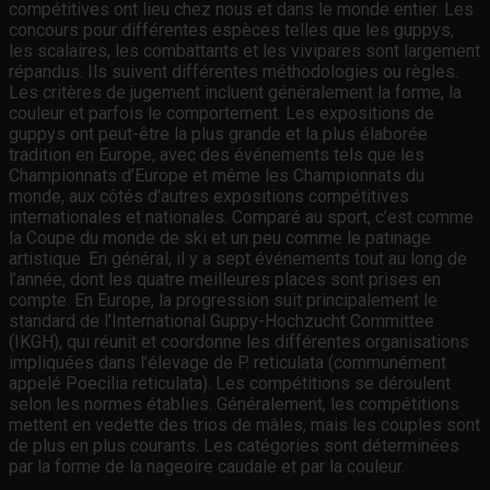
compétitives ont lieu chez nous et dans le monde entier. Les
concours pour différentes espèces telles que les guppys,
les scalaires, les combattants et les vivipares sont largement
répandus. Ils suivent différentes méthodologies ou règles.
Les critères de jugement incluent généralement la forme, la
couleur et parfois le comportement. Les expositions de
guppys ont peut-être la plus grande et la plus élaborée
tradition en Europe, avec des événements tels que les
Championnats d’Europe et même les Championnats du
monde, aux côtés d’autres expositions compétitives
internationales et nationales. Comparé au sport, c’est comme
la Coupe du monde de ski et un peu comme le patinage
artistique. En général, il y a sept événements tout au long de
l’année, dont les quatre meilleures places sont prises en
compte. En Europe, la progression suit principalement le
standard de l’International Guppy-Hochzucht Committee
(IKGH), qui réunit et coordonne les différentes organisations
impliquées dans l’élevage de P. reticulata (communément
appelé Poecilia reticulata). Les compétitions se déroulent
selon les normes établies. Généralement, les compétitions
mettent en vedette des trios de mâles, mais les couples sont
de plus en plus courants. Les catégories sont déterminées
par la forme de la nageoire caudale et par la couleur.