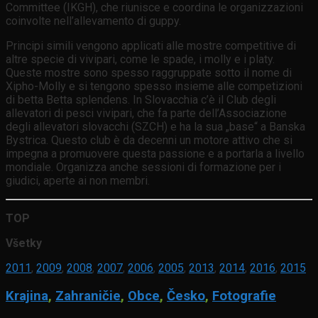
Committee (IKGH), che riunisce e coordina le organizzazioni
coinvolte nell’allevamento di guppy.
Principi simili vengono applicati alle mostre competitive di
altre specie di vivipari, come le spade, i molly e i platy.
Queste mostre sono spesso raggruppate sotto il nome di
Xipho-Molly e si tengono spesso insieme alle competizioni
di betta Betta splendens. In Slovacchia c’è il Club degli
allevatori di pesci vivipari, che fa parte dell’Associazione
degli allevatori slovacchi (SZCH) e ha la sua „base“ a Banska
Bystrica. Questo club è da decenni un motore attivo che si
impegna a promuovere questa passione e a portarla a livello
mondiale. Organizza anche sessioni di formazione per i
giudici, aperte ai non membri.
TOP
Všetky
2011
,
2009
,
2008
,
2007
,
2006
,
2005
,
2013
,
2014
,
2016
,
2015
Krajina
,
Zahraničie
,
Obce
,
Česko
,
Fotografie