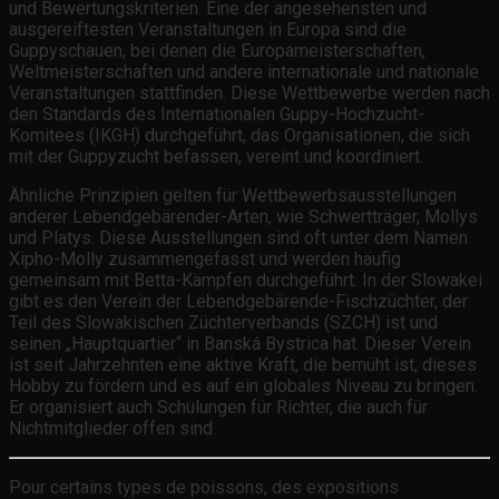
und Bewertungskriterien. Eine der angesehensten und
ausgereiftesten Veranstaltungen in Europa sind die
Guppyschauen, bei denen die Europameisterschaften,
Weltmeisterschaften und andere internationale und nationale
Veranstaltungen stattfinden. Diese Wettbewerbe werden nach
den Standards des Internationalen Guppy-Hochzucht-
Komitees (IKGH) durchgeführt, das Organisationen, die sich
mit der Guppyzucht befassen, vereint und koordiniert.
Ähnliche Prinzipien gelten für Wettbewerbsausstellungen
anderer Lebendgebärender-Arten, wie Schwertträger, Mollys
und Platys. Diese Ausstellungen sind oft unter dem Namen
Xipho-Molly zusammengefasst und werden häufig
gemeinsam mit Betta-Kämpfen durchgeführt. In der Slowakei
gibt es den Verein der Lebendgebärende-Fischzüchter, der
Teil des Slowakischen Züchterverbands (SZCH) ist und
seinen „Hauptquartier“ in Banská Bystrica hat. Dieser Verein
ist seit Jahrzehnten eine aktive Kraft, die bemüht ist, dieses
Hobby zu fördern und es auf ein globales Niveau zu bringen.
Er organisiert auch Schulungen für Richter, die auch für
Nichtmitglieder offen sind.
Pour certains types de poissons, des expositions