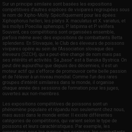
Sur un principe similaire sont basées les expositions
compétitives d’autres espèces de vivipares regroupées sous
le nom de Xipho-Molly. Spécifiquement pour les épées:
Xiphophorus helleri, les platys X. maculatus et X. variatus, et
les mollys Poecilia sphenops, P. latipinna et P. velifera.
Souvent, ces compétitions sont organisées ensemble,
parfois même avec des expositions de combattants Betta
splendens. En Slovaquie, le Club des éleveurs de poissons
vivipares opère au sein de l’Association slovaque des
éleveurs (SZCH), qui a peut-être changé de nom mais pas
ses intérêts et activités. Sa „base“ est à Banska Bystrica. On
peut dire aujourd’hui que depuis des décennies, il est un
moteur actif qui s’efforce de promouvoir cette belle passion
et de l’élever à un niveau mondial. Comme l’un des rares
groupes d’intérêt similaires dans le monde, il organise
chaque année des sessions de formation pour les juges,
ouvertes aux non-membres.
Les expositions compétitives de poissons sont un
phénomène populaire et répandu non seulement chez nous,
mais aussi dans le monde entier. Il existe différentes
catégories de compétitions, qui varient selon le type de
poissons et leurs caractéristiques. Par exemple, les
expositions pour les guppys, les scalaires, les combattants