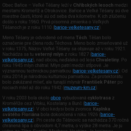
Obec Bařice – Veľké Těšany leží v
Chřibských lesoch
medzi
mestami Kromeříž a Otrokovice. Bařice a Veľké Téšany sú dve
miestne časti, ktoré sú od seba dva kilometre. K ich zlúčeniu
došlo v roku 1960. Prvá písomná zmienka o Veľkých
Těšanoch je z roku 1110 (
barice-velketesany.cz
).
Meno Téšany je odvodené od mena
Těch
. Těšan bolo
označenie pre člena rodu Téchova. Meno bolo zmieňované už
v roku 1375, Názov Veľké Těšany sa objavuje až v roku 1921.
Nachádza sa tu
veterný mlyn
z roku 1827 (
barice-
velketesany.cz
), nad obcou, neďaleko od lesa
Chvaletiny
. Po
roku 1945 mlyn chátral. Mlyn patrí medzi stĺpové. Je
významnou technickou pamiatkou (
barice-velketesany.cz
). Od
roku 2014 je národnou kultúrnou pamiatkou. Za protektorátu
bolo zakázané mlieť, ale tunajší mlynár
František Páter
po
nociach mlel až do roku 1942 (
muzeum-km.cz
).
V roku 2003 bola okolo
obce
vybudovaná
cyklotrasa
z
Kroměříže cez Vrbku, Kostelany a Bunč (
barice-
velketesany.cz
). V obci kedysi bola zvonica.
Kaplnka
svätého Floriána
bola dokončená v roku 1926 (
barice-
velketesany.cz
). Pri ceste do Těšnovíc sa nachádza 370 ročná
chránená lipa s obvodom 4,7 metra, o výške 28 metra. Je ju