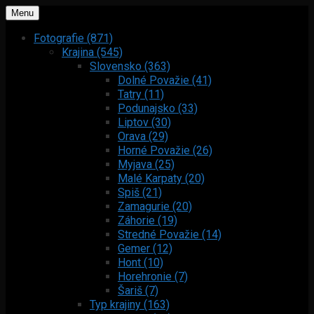
Menu
Fotografie (871)
Krajina (545)
Slovensko (363)
Dolné Považie (41)
Tatry (11)
Podunajsko (33)
Liptov (30)
Orava (29)
Horné Považie (26)
Myjava (25)
Malé Karpaty (20)
Spiš (21)
Zamagurie (20)
Záhorie (19)
Stredné Považie (14)
Gemer (12)
Hont (10)
Horehronie (7)
Šariš (7)
Typ krajiny (163)