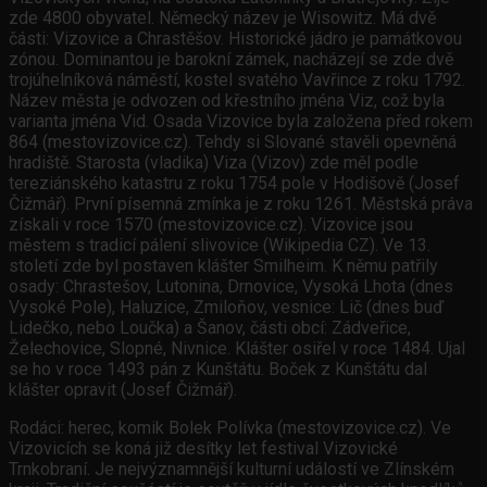
zde 4800 obyvatel. Německý název je Wisowitz. Má dvě
části: Vizovice a Chrastěšov. Historické jádro je památkovou
zónou. Dominantou je barokní zámek, nacházejí se zde dvě
trojúhelníková náměstí, kostel svatého Vavřince z roku 1792.
Název města je odvozen od křestního jména Viz, což byla
varianta jména Vid. Osada Vizovice byla založena před rokem
864 (mestovizovice.cz). Tehdy si Slované stavěli opevněná
hradiště. Starosta (vladika) Viza (Vizov) zde měl podle
tereziánského katastru z roku 1754 pole v Hodišově (Josef
Čižmář). První písemná zmínka je z roku 1261. Městská práva
získali v roce 1570 (mestovizovice.cz). Vizovice jsou
městem s tradicí pálení slivovice (Wikipedia CZ). Ve 13.
století zde byl postaven klášter Smilheim. K němu patřily
osady: Chrastešov, Lutonina, Drnovice, Vysoká Lhota (dnes
Vysoké Pole), Haluzice, Zmiloňov, vesnice: Lič (dnes buď
Lidečko, nebo Loučka) a Šanov, části obcí: Zádveřice,
Želechovice, Slopné, Nivnice. Klášter osiřel v roce 1484. Ujal
se ho v roce 1493 pán z Kunštátu. Boček z Kunštátu dal
klášter opravit (Josef Čižmář).
Rodáci: herec, komik Bolek Polívka (mestovizovice.cz). Ve
Vizovicích se koná již desítky let festival Vizovické
Trnkobraní. Je nejvýznamnější kulturní událostí ve Zlínském