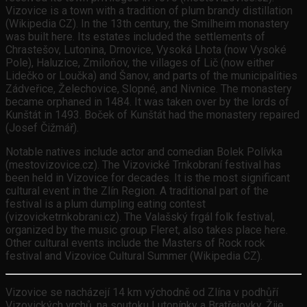
Vizovice is a town with a tradition of plum brandy distillation
(Wikipedia CZ). In the 13th century, the Smilheim monastery
was built here. Its estates included the settlements of
Chrastešov, Lutonina, Drnovice, Vysoká Lhota (now Vysoké
Pole), Haluzice, Zmiloňov, the villages of Lič (now either
Lidečko or Loučka) and Šanov, and parts of the municipalities
Zádveřice, Želechovice, Slopné, and Nivnice. The monastery
became orphaned in 1484. It was taken over by the lords of
Kunštát in 1493. Boček of Kunštát had the monastery repaired
(Josef Čižmář).
Notable natives include actor and comedian Bolek Polívka
(mestovizovice.cz). The Vizovické Trnkobraní festival has
been held in Vizovice for decades. It is the most significant
cultural event in the Zlín Region. A traditional part of the
festival is a plum dumpling eating contest
(vizovicketrnkobrani.cz). The Valašský frgál folk festival,
organized by the music group Fleret, also takes place here.
Other cultural events include the Masters of Rock rock
festival and Vizovice Cultural Summer (Wikipedia CZ).
Vizovice se nacházejí 14 km východně od Zlína v podhůří
Vizovických vrchů, na soutoku Lutonínky a Bratřejovky. Žije