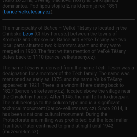
vidno zo Zlína, Svetlej, Machova, Hostýna. Je krajinnou
dominantou. Pod lipou stojí kríž, na ktorom je rok 1851
(
barice-velketesany.cz
).
The municipality of Bařice – Veľké Těšany is located in the
Chřibské
Lesy
(Chřiby Forests) between the towns of
Kroměříž and Otrokovice. Bařice and Veľké Těšany are two
local parts situated two kilometers apart, and they were
merged in 1960. The first written mention of Veľké Těšany
dates back to 1110 (barice-velketesany.cz).
The name Těšany is derived from the name Těch. Těšan was a
designation for a member of the Těch family. The name was
mentioned as early as 1375, and the name Veľké Těšany
appeared in 1921. There is a windmill here dating back to
1827 (barice-velketesany.cz), located above the village near
the Chvaletiny Forest. After 1945, the mill fell into disrepair.
The mill belongs to the column type and is a significant
technical monument (barice-velketesany.cz). Since 2014, it
has been a national cultural monument. During the
Protectorate era, milling was prohibited, but the local miller
František Páter continued to grind at night until 1942
(muzeum-km.cz).