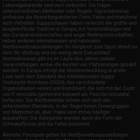
Lebendgebärende sind weit verbreitet. Sie folgen
unterschiedlichen Methoden oder Regeln. Typischerweise
umfassen die Bewertungskriterien Form, Farbe und manchmal
auch Verhalten. Guppyschauen haben vielleicht die größte und
ausgereifteste Tradition in Europa, mit Veranstaltungen wie
den Europameisterschaften und sogar Weltmeisterschaften,
neben anderen internationalen und nationalen
Wettbewerbsausstellungen. Im Vergleich zum Sport ähnelt es
dem Ski-Weltcup und ein wenig dem Eiskunstlauf.
Normalerweise gibt es im Laufe des Jahres sieben
Veranstaltungen, wobei die besten vier Platzierungen gezählt
werden. In Europa erfolgt die Weiterentwicklung in erster
Linie nach dem Standard des Internationalen Guppy-
Hochzucht-Komitees (IKGH), das verschiedene
Organisationen vereint und koordiniert, die sich mit der Zucht
von P. reticulata (gemeinhin bekannt als Poecilia reticulata)
befassen. Die Wettbewerbe richten sich nach den
entwickelten Standards. In der Regel treten Dreiergruppen
von Männchen an, aber Paare sind immer häufiger
anzutreffen. Die Kategorien werden durch die Form der
Schwanzflosse und die Farbe bestimmt.
Ähnliche Prinzipien gelten für Wettbewerbsausstellungen