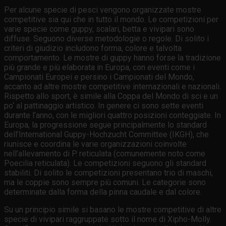
Per alcune specie di pesci vengono organizzate mostre
competitive sia qui che in tutto il mondo. Le competizioni per
varie specie come guppy, scalari, betta e vivipari sono
diffuse. Seguono diverse metodologie o regole. Di solito i
criteri di giudizio includono forma, colore e talvolta
comportamento. Le mostre di guppy hanno forse la tradizione
più grande e più elaborata in Europa, con eventi come i
Campionati Europei e persino i Campionati del Mondo,
accanto ad altre mostre competitive internazionali e nazionali.
Rispetto allo sport, è simile alla Coppa del Mondo di sci e un
po‘ al pattinaggio artistico. In genere ci sono sette eventi
durante l’anno, con le migliori quattro posizioni conteggiate. In
Europa, la progressione segue principalmente lo standard
dell’International Guppy-Hochzucht Committee (IKGH), che
riunisce e coordina le varie organizzazioni coinvolte
nell’allevamento di P. reticulata (comunemente noto come
Poecilia reticulata). Le competizioni seguono gli standard
stabiliti. Di solito le competizioni presentano trio di maschi,
ma le coppie sono sempre più comuni. Le categorie sono
determinate dalla forma della pinna caudale e dal colore.
Su un principio simile si basano le mostre competitive di altre
specie di vivipari raggruppate sotto il nome di Xipho-Molly.