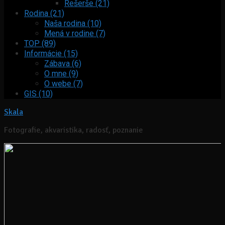
Rešerše (21)
Rodina (21)
Naša rodina (10)
Mená v rodine (7)
TOP (89)
Informácie (15)
Zábava (6)
O mne (9)
O webe (7)
GIS (10)
Skala
Fotografie, akvaristika, radosť, poznanie