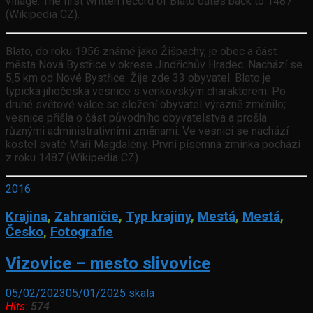
village. The first written record of Blato dates back to 1487
(Wikipedia CZ).
Blato, do roku 1956 známé jako Žišpachy, je obec a část
města Nová Bystřice v okrese Jindřichův Hradec. Nachází se
5,5 km od Nové Bystřice. Žije zde 33 obyvatel. Blato je
typická jihočeská vesnice s venkovským charakterem. Po
druhé světové válce se složení obyvatel výrazně změnilo;
vesnice přišla o část původního obyvatelstva a prošla
různými administrativními změnami. Ve vesnici se nachází
kostel svaté Máří Magdalény. První písemná zmínka pochází
z roku 1487 (Wikipedia CZ).
2016
Krajina
,
Zahraničie
,
Typ krajiny
,
Mestá
,
Mestá
,
Česko
,
Fotografie
Vizovice – mesto slivovice
05/02/2023
05/01/2025
skala
Hits:
574