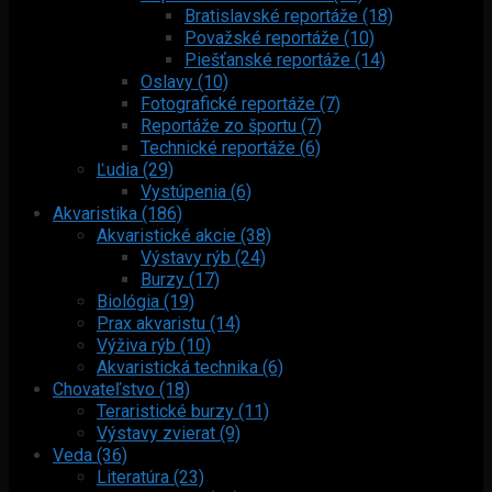
Bratislavské reportáže (18)
Považské reportáže (10)
Piešťanské reportáže (14)
Oslavy (10)
Fotografické reportáže (7)
Reportáže zo športu (7)
Technické reportáže (6)
Ľudia (29)
Vystúpenia (6)
Akvaristika (186)
Akvaristické akcie (38)
Výstavy rýb (24)
Burzy (17)
Biológia (19)
Prax akvaristu (14)
Výživa rýb (10)
Akvaristická technika (6)
Chovateľstvo (18)
Teraristické burzy (11)
Výstavy zvierat (9)
Veda (36)
Literatúra (23)