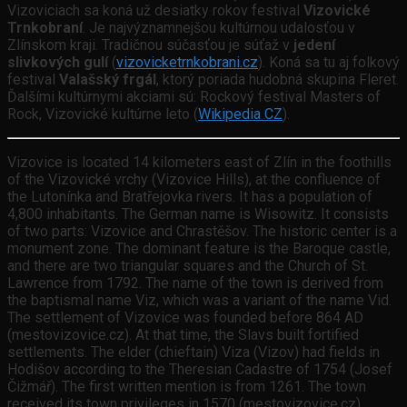
Vizoviciach sa koná už desiatky rokov festival
Vizovické
Trnkobraní
. Je najvýznamnejšou kultúrnou udalosťou v
Zlínskom kraji. Tradičnou súčasťou je súťaž v
jedení
slivkových gulí
(
vizovicketrnkobrani.cz
). Koná sa tu aj folkový
festival
Valašský frgál
, ktorý poriada hudobná skupina Fleret.
Ďalšími kultúrnymi akciami sú: Rockový festival Masters of
Rock, Vizovické kultúrne leto (
Wikipedia CZ
).
Vizovice is located 14 kilometers east of Zlín in the foothills
of the Vizovické vrchy (Vizovice Hills), at the confluence of
the Lutonínka and Bratřejovka rivers. It has a population of
4,800 inhabitants. The German name is Wisowitz. It consists
of two parts: Vizovice and Chrastěšov. The historic center is a
monument zone. The dominant feature is the Baroque castle,
and there are two triangular squares and the Church of St.
Lawrence from 1792. The name of the town is derived from
the baptismal name Viz, which was a variant of the name Vid.
The settlement of Vizovice was founded before 864 AD
(mestovizovice.cz). At that time, the Slavs built fortified
settlements. The elder (chieftain) Viza (Vizov) had fields in
Hodišov according to the Theresian Cadastre of 1754 (Josef
Čižmář). The first written mention is from 1261. The town
received its town privileges in 1570 (mestovizovice.cz).