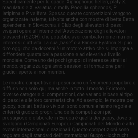
Specificamente per le spade: Xiphophorus helleri, platy X.
maculatus e X. variatus, e molly Poecilia sphenops, P.
latipinna e P. velifera. Spesso queste competizioni vengono
organizzate insieme, talvolta anche con mostre di betta Betta
splendens. In Slovacchia, il Club degli allevatori di pesci
vivipari opera all’interno dell’Associazione degli allevatori
slovacchi (SZCH), che potrebbe aver cambiato nome ma non
interessi e attività. La sua „base“ è a Banska Bystrica. Si può
dire oggi che da decenni è un motore attivo che si impegna a
diffondere questa bella passione e ad elevarla a livello
mondiale. Come uno dei pochi gruppi di interesse simili al
mondo, organizza ogni anno sessioni di formazione per i
giudici, aperte ai non membri.
Le mostre competitive di pesci sono un fenomeno popolare e
diffuso non solo qui, ma anche in tutto il mondo. Esistono
diverse categorie di competizioni, che variano in base al tipo
di pesci e alle loro caratteristiche. Ad esempio, le mostre per
guppy, scalari, betta o vivipari sono comuni e hanno regole e
criteri di giudizio propri. Una delle competizioni più
prestigiose e elaborate in Europa è quella dei guppy, dove si
svolgono i Campionati Europei, i Campionati del Mondo e altri
eventi internazionali e nazionali. Queste competizioni sono
regolate dagli standard dell’International Guppy-Hochzucht