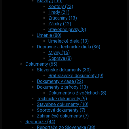
Stavby (110)
Kostoly (23)
Hrady (21)
Zrúcaniny (13)
Zámky (12)
Stavebné prvky (8)
Umenie (80)
Umelecké diela (13)
Dopravné a technické diela (36)
Mlyny (15)
Doprava (8)
Dokumenty (65)
Slovenské dokumenty (30)
Bratislavské dokumenty (9)
Dokumenty v čase (22)
Dokumenty z prírody (13)
Dokumenty o živočíchoch (8)
Technické dokumenty (9)
Stavebné dokumenty (10)
Športové dokumenty (7)
Zahraničné dokumenty (7)
Reportáže (44)
Reportáže zo Slovenska (38)