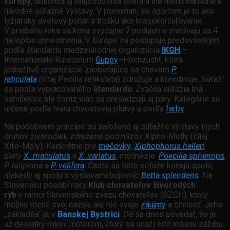
Európy
, dokonca aj Majstrovstvá sveta a iné medzinárodné a
národné súťažné výstavy. V porovnaní so športom je to ako
lyžiarsky svetový pohár a trošku ako krasokorčuľovanie.
V priebehu roka sa koná zvyčajne 7 podujatí a zratúvajú sa 4
najlepšie umiestnenia. V Európe sa postupuje predovšetkým
podľa štandardu medzinárodnej organizácia
IKGH
–
Internationale Kuratorium
Guppy
–Hochzucht, ktorá
jednotlivé organizácie zaoberajúce sa chovom
P.
reticulata
(čítaj Pecilia retikulata) združuje a koordinuje. Súťaží
sa podľa vypracovaného
štandardu
. Zväčša súťažia triá
samčekov, ale čoraz viac sa presadzujú aj páry. Kategórie sú
určené podľa tvaru chvostovej plutvy a podľa
farby
.
Na podobnom princípe sú založené aj súťažné výstavy iných
druhov živorodiek združené pod názov Xipho-Molly (čítaj
Xifo-Moly). Konkrétne pre
mečovky
:
Xiphophorus helleri
,
platy
X. maculatus
a
X. variatus
, molinézie:
Poecilia sphenops
,
P. latipinna
a
P. velifera
. Často sa tieto súťaže konajú spolu,
niekedy aj spolu s výstavami bojovníc
Betta splendens
. Na
Slovensku pôsobí roky
Klub chovateľov živorodých
rýb
v rámci Slovenského zväzu chovateľov (SZCH), ktorý
možno menil svoj názov, ale nie svoje
záujmy
a činnosť. Jeho
„základňa“ je v
Banskej Bystrici
. Dá sa dnes povedať, že je
už desiatky rokov motorom, ktorý sa snaží šíriť krásnu záľubu