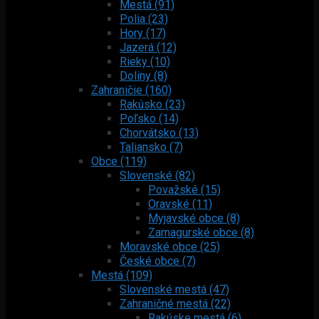
Mestá (91)
Polia (23)
Hory (17)
Jazerá (12)
Rieky (10)
Doliny (8)
Zahraničie (160)
Rakúsko (23)
Poľsko (14)
Chorvátsko (13)
Taliansko (7)
Obce (119)
Slovenské (82)
Považské (15)
Oravské (11)
Myjavské obce (8)
Zamagurské obce (8)
Moravské obce (25)
České obce (7)
Mestá (109)
Slovenské mestá (47)
Zahraničné mestá (22)
Rakúske mestá (6)