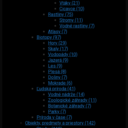
Vtáky (21)
Cicavce (10)
Rastliny (75)
Stromy (11)
Vodné rastliny (7)
Atlasy (7)
Biotopy (97)
Hory (29)
Skaly (17)
Vodopády (10)
Jazerá (9)
Les (9)
Plesá (8)
Doliny (7)
Mokrade (6)
Ľudská príroda (41)
Vodné nádrže (14)
Zoologické záhrady (11)
Botanické záhrady (7)
Parky (7)
Príroda v čase (7)
Objekty, predmety a priestory (142)