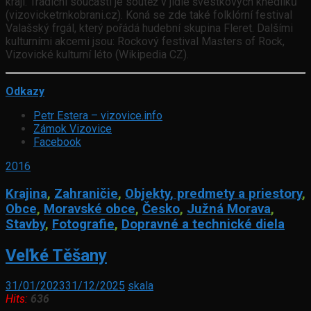
kraji. Tradiční součástí je soutěž v jídle švestkových knedlíků
(vizovicketrnkobrani.cz). Koná se zde také folklórní festival
Valašský frgál, který pořádá hudební skupina Fleret. Dalšími
kulturními akcemi jsou: Rockový festival Masters of Rock,
Vizovické kulturní léto (Wikipedia CZ).
Odkazy
Petr Estera – vizovice.info
Zámok Vizovice
Facebook
2016
Krajina
,
Zahraničie
,
Objekty, predmety a priestory
,
Obce
,
Moravské obce
,
Česko
,
Južná Morava
,
Stavby
,
Fotografie
,
Dopravné a technické diela
Veľké Těšany
31/01/2023
31/12/2025
skala
Hits:
636