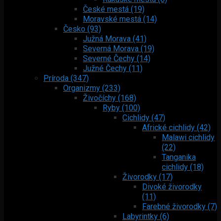
České mestá (19)
Moravské mestá (14)
Česko (93)
Južná Morava (41)
Severná Morava (19)
Severné Čechy (14)
Južné Čechy (11)
Príroda (347)
Organizmy (233)
Živočíchy (168)
Ryby (100)
Cichlidy (47)
Africké cichlidy (42)
Malawi cichlidy
(22)
Tanganika
cichlidy (18)
Živorodky (17)
Divoké živorodky
(11)
Farebné živorodky (7)
Labyrintky (6)