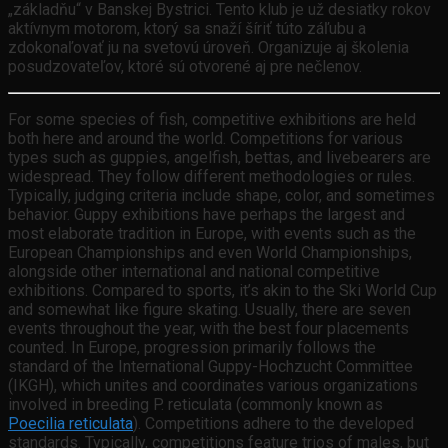
„základňu“ v Banskej Bystrici. Tento klub je už desiatky rokov
aktívnym motorom, ktorý sa snaží šíriť túto záľubu a
zdokonaľovať ju na svetovú úroveň. Organizuje aj školenia
posudzovateľov, ktoré sú otvorené aj pre nečlenov.
For some species of fish, competitive exhibitions are held
both here and around the world. Competitions for various
types such as guppies, angelfish, bettas, and livebearers are
widespread. They follow different methodologies or rules.
Typically, judging criteria include shape, color, and sometimes
behavior. Guppy exhibitions have perhaps the largest and
most elaborate tradition in Europe, with events such as the
European Championships and even World Championships,
alongside other international and national competitive
exhibitions. Compared to sports, it’s akin to the Ski World Cup
and somewhat like figure skating. Usually, there are seven
events throughout the year, with the best four placements
counted. In Europe, progression primarily follows the
standard of the International Guppy-Hochzucht Committee
(IKGH), which unites and coordinates various organizations
involved in breeding P. reticulata (commonly known as
Poecilia reticulata
). Competitions adhere to the developed
standards. Typically, competitions feature trios of males, but