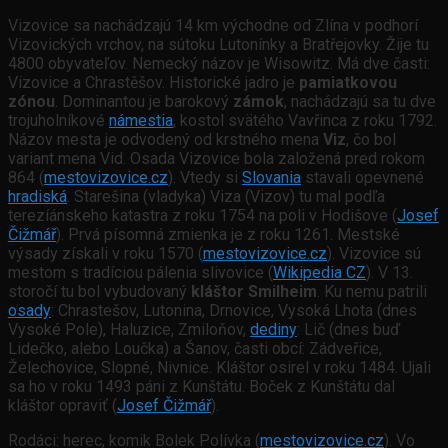
Vizovice sa nachádzajú 14 km východne od Zlína v podhorí
Vizovických vrchov, na sútoku Lutonínky a Bratřejovky. Žije tu
4800 obyvateľov. Nemecký názov je Wisowitz. Má dve časti:
Vizovice a Chrastěšov. Historické jadro je
pamiatkovou
zónou
. Dominantou je barokový
zámok
, nachádzajú sa tu dve
trojuholníkové
námestia
, kostol svätého Vavřinca z roku 1792.
Názov mesta je odvodený od krstného mena
Viz
, čo bol
variant mena Vid. Osada Vizovice bola založená pred rokom
864 (
mestovizovice.cz
). Vtedy si
Slovania
stavali opevnené
hradiská
. Starešina (vladyka) Viza (Vizov) tu mal podľa
terezíánskeho katastra z roku 1754 na poli v Hodišove (
Josef
Čižmář
). Prvá písomná zmienka je z roku 1261. Mestské
výsady získali v roku 1570 (
mestovizovice.cz
). Vizovice sú
mestom s tradíciou pálenia slivovice (
Wikipedia CZ
). V 13.
storočí tu bol vybudovaný
kláštor Smilheim
. Ku nemu patrili
osady
: Chrastešov, Lutonina, Drnovice, Vysoká Lhota (dnes
Vysoké Pole), Haluzice, Zmiloňov,
dediny
: Lič (dnes buď
Lidečko, alebo Loučka) a Šanov, časti obcí: Zádveřice,
Želechovice, Slopné, Nivnice. Kláštor osirel v roku 1484. Ujali
sa ho v roku 1493 páni z Kunštátu. Boček z Kunštátu dal
kláštor opraviť (
Josef Čižmář
).
Rodáci: herec, komik Bolek Polívka (
mestovizovice.cz
). Vo