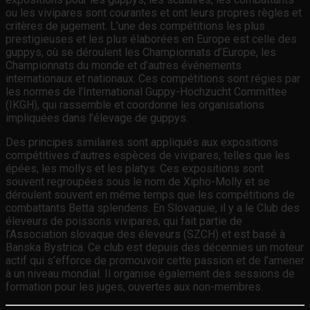
ou les vivipares sont courantes et ont leurs propres règles et
critères de jugement. L’une des compétitions les plus
prestigieuses et les plus élaborées en Europe est celle des
guppys, où se déroulent les Championnats d’Europe, les
Championnats du monde et d’autres événements
internationaux et nationaux. Ces compétitions sont régies par
les normes de l’International Guppy-Hochzucht Committee
(IKGH), qui rassemble et coordonne les organisations
impliquées dans l’élevage de guppys.
Des principes similaires sont appliqués aux expositions
compétitives d’autres espèces de vivipares, telles que les
épées, les mollys et les platys. Ces expositions sont
souvent regroupées sous le nom de Xipho-Molly et se
déroulent souvent en même temps que les compétitions de
combattants Betta splendens. En Slovaquie, il y a le Club des
éleveurs de poissons vivipares, qui fait partie de
l’Association slovaque des éleveurs (SZCH) et est basé à
Banska Bystrica. Ce club est depuis des décennies un moteur
actif qui s’efforce de promouvoir cette passion et de l’amener
à un niveau mondial. Il organise également des sessions de
formation pour les juges, ouvertes aux non-membres.