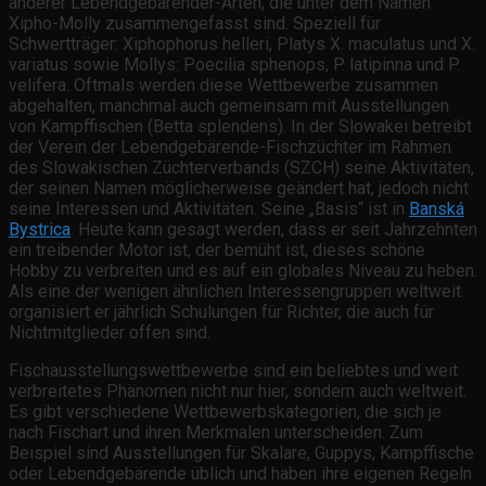
anderer Lebendgebärender-Arten, die unter dem Namen
Xipho-Molly zusammengefasst sind. Speziell für
Schwertträger: Xiphophorus helleri, Platys X. maculatus und X.
variatus sowie Mollys: Poecilia sphenops, P. latipinna und P.
velifera. Oftmals werden diese Wettbewerbe zusammen
abgehalten, manchmal auch gemeinsam mit Ausstellungen
von Kampffischen (Betta splendens). In der Slowakei betreibt
der Verein der Lebendgebärende-Fischzüchter im Rahmen
des Slowakischen Züchterverbands (SZCH) seine Aktivitäten,
der seinen Namen möglicherweise geändert hat, jedoch nicht
seine Interessen und Aktivitäten. Seine „Basis“ ist in
Banská
Bystrica
. Heute kann gesagt werden, dass er seit Jahrzehnten
ein treibender Motor ist, der bemüht ist, dieses schöne
Hobby zu verbreiten und es auf ein globales Niveau zu heben.
Als eine der wenigen ähnlichen Interessengruppen weltweit
organisiert er jährlich Schulungen für Richter, die auch für
Nichtmitglieder offen sind.
Fischausstellungswettbewerbe sind ein beliebtes und weit
verbreitetes Phänomen nicht nur hier, sondern auch weltweit.
Es gibt verschiedene Wettbewerbskategorien, die sich je
nach Fischart und ihren Merkmalen unterscheiden. Zum
Beispiel sind Ausstellungen für Skalare, Guppys, Kampffische
oder Lebendgebärende üblich und haben ihre eigenen Regeln