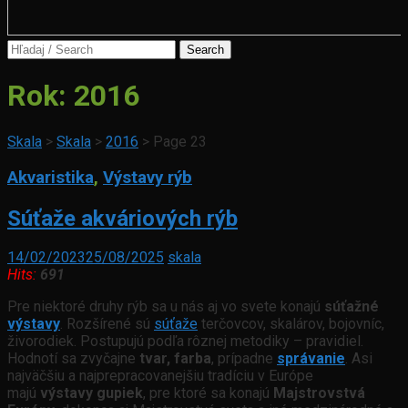
Search
for:
Rok:
2016
Skala
>
Skala
>
2016
>
Page 23
Akvaristika
,
Výstavy rýb
Súťaže akváriových rýb
14/02/2023
25/08/2025
skala
Hits:
691
Pre niektoré druhy rýb sa u nás aj vo svete konajú
súťažné
výstavy
. Rozšírené sú
súťaže
terčovcov, skalárov, bojovníc,
živorodiek. Postupujú podľa rôznej metodiky – pravidiel.
Hodnotí sa zvyčajne
tvar, farba
, prípadne
správanie
. Asi
najväčšiu a najprepracovanejšiu tradíciu v Európe
majú
výstavy gupiek
, pre ktoré sa konajú
Majstrovstvá