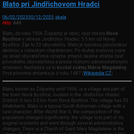
Blato pri Jindřichovom Hradci
06/02/2023
30/12/2025
skala
Hits:
649
Blato, do roku 1956 Žišpachy je obec, časť mesta
Nová
Bystřice
v okrese Jindřichov Hradec. 5.5 km od Novej
Bystřice. Źije tu 33 obyvateľov. Blato je typickou juhočeskou
dedinou s vidieckym charakterom. Po druhej svetovej vojne
sa sklad obyvateľstva výrazne zmenil; dedina stratila časť
pôvodného obyvateľstva a prešla rôznymi administratívnymi
zmenami. Nachádza sa tu
kostol svätej Márie Magdalény
.
Prvá písomná zmienka je z roku 1487 (
Wikipedia CZ
).
Blato, known as Žišpachy until 1956, is a village and part of
the town Nová Bystřice, located in the Jindřichův Hradec
District. It lies 5.5 km from Nová Bystřice. The village has 33
inhabitants. Blato is a typical South Bohemian village with a
rural character. After World War II, the composition of the
population changed significantly; the village lost part of its
original residents and went through several administrative
changes. There is a Church of Saint Mary Magdalene in the