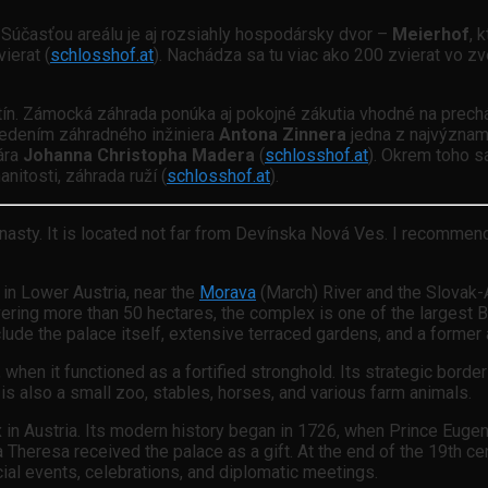
. Súčasťou areálu je aj rozsiahly hospodársky dvor –
Meierhof
, 
ierat (
schlosshof.at
). Nachádza sa tu viac ako 200 zvierat vo zve
tín. Zámocká záhrada ponúka aj pokojné zákutia vhodné na prechá
vedením záhradného inžiniera
Antona Zinnera
jedna z najvýznam
ára
Johanna Christopha Madera
(
schlosshof.at
). Okrem toho s
nitosti, záhrada ruží (
schlosshof.at
).
nasty. It is located not far from Devínska Nová Ves. I recomme
n in Lower Austria, near the
Morava
(March) River and the Slovak-A
overing more than 50 hectares, the complex is one of the largest
de the palace itself, extensive terraced gardens, and a former a
 when it functioned as a fortified stronghold. Its strategic borde
s also a small zoo, stables, horses, and various farm animals.
n Austria. Its modern history began in 1726, when Prince Eugene
 Theresa received the palace as a gift. At the end of the 19th c
al events, celebrations, and diplomatic meetings.