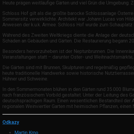
Heute prägen weitläufige Gärten und viel Grün die Umgebung. Z
Schloss Hof gilt als die größte barocke Schlossanlage Österr
Sommersitz verwirklichte. Architekt war Johann Lucas von Hild
Anwesen der k.u.k. Armee. Schloss Hof wurde zum Schauplatz b
Während des Zweiten Weltkriegs diente die Anlage der deutsch
Schäden an Gebäuden und Gärten. Die Restaurierung begann 2002
Besonders hervorzuheben ist der Neptunbrunnen. Die Innenräum
Veranstaltungen statt – darunter Oster- und Weihnachtsmärkt
Die Gärten sind mit Brunnen, Skulpturen und regelmäßig gepfl
heute traditionelle Handwerke sowie historische Nutztierrassen
Hühner und Schweine.
In den Sommermonaten blühen in den Gärten rund 35.000 Blumen
nach französischem Vorbild gestaltet. Unter der Leitung des G
deutschsprachigen Raum. Einen wesentlichen Bestandteil der A
regionalen Weinviertler Garten mit heimischen Pflanzen, einen 
Odkazy
Martin Krno