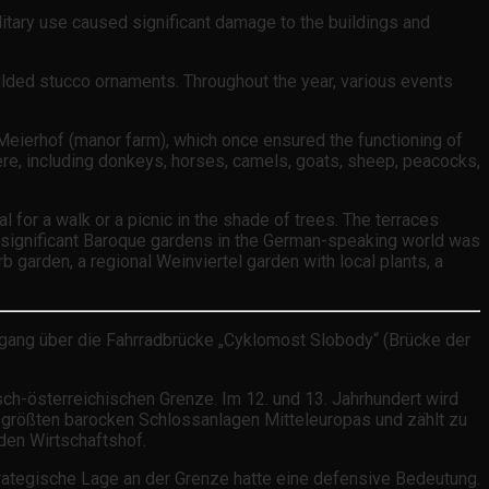
itary use caused significant damage to the buildings and
 gilded stucco ornaments. Throughout the year, various events
 Meierhof (manor farm), which once ensured the functioning of
ere, including donkeys, horses, camels, goats, sheep, peacocks,
for a walk or a picnic in the shade of trees. The terraces
st significant Baroque gardens in the German-speaking world was
 garden, a regional Weinviertel garden with local plants, a
rgang über die Fahrradbrücke „Cyklomost Slobody“ (Brücke der
sch-österreichischen Grenze. Im 12. und 13. Jahrhundert wird
er größten barocken Schlossanlagen Mitteleuropas und zählt zu
den Wirtschaftshof.
strategische Lage an der Grenze hatte eine defensive Bedeutung.