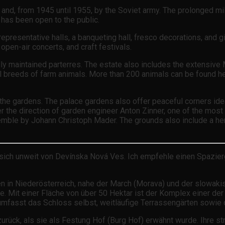
nd, from 1945 until 1955, by the Soviet army. The prolonged mil
has been open to the public.
 representative halls, a banqueting hall, fresco decorations, and
pen-air concerts, and craft festivals.
lly maintained parterres. The estate also includes the extensive
al breeds of farm animals. More than 200 animals can be found h
e gardens. The palace gardens also offer peaceful corners ideal 
der the direction of garden engineer Anton Zinner, one of the mo
semble by Johann Christoph Mader. The grounds also include a herb
t sich unweit von Devínska Nová Ves. Ich empfehle einen Spazie
en in Niederösterreich, nahe der March (Morava) und der slowaki
te. Mit einer Fläche von über 50 Hektar ist der Komplex einer d
mfasst das Schloss selbst, weitläufige Terrassengärten sowie 
 zurück, als sie als Festung Hof (Burg Hof) erwähnt wurde. Ihre 