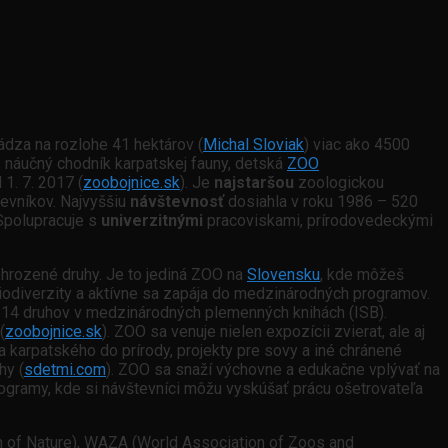
hádza na rozlohe 41 hektárov (
Michal Sloviak
) viac ako 4500
m, náučný chodník karpatskej fauny, detská
ZOO
 1. 7. 2017 (
zoobojnice.sk
). Je
najstaršou
zoologickou
tevníkov. Najvyššiu
návštevnosť
dosiahla v roku 1986 – 520
 Spolupracuje s
univerzitnými
pracoviskami, prírodovedeckými
 ohrozené druhy. Je to jediná ZOO na
Slovensku
, kde môžeš
iodiverzity a aktívne sa zapája do medzinárodných programov.
 14 druhov v medzinárodných plemenných knihách (ISB).
(
zoobojnice.sk
). ZOO sa venuje nielen expozícii zvierat, ale aj
 karpatského do prírody, projekty pre sovy a iné chránené
chy
(
sdetmi.com
).
ZOO sa snaží výchovne a edukačne vplývať na
rogramy, kde si návštevníci môžu vyskúšať prácu ošetrovateľa
ion of Nature), WAZA (World Association of Zoos and