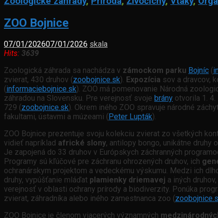
Zoologické záhrady
,
Príroda
,
Živočíchy
,
Vtáky
,
Orga
ZOO Bojnice
07/01/2026
07/01/2026
skala
Hits:
3639
Zoologická záhrada sa nachádza v
zámockom parku
Bojníc
(
i
zvierat, 430 druhov (
zoobojnice.sk
).
Expozícia
sov a dravcov, ko
(
informaciebojnice.sk
). ZOO má pomenovanie Národná zoologic
záhradou na Slovensku. Pre verejnosť svoje
brány
otvorila 1. 4.
729 (
zoobojnice.sk
). Okrem iného ZOO spravuje národné záchy
fakultami, ústavmi a múzeami (
Peter Lupták
).
ZOO Bojnice prezentuje svoju kolekciu zvierat zo všetkých kont
vidieť napríklad
africké slony
, antilopy bongo, unikátne druhy o
Je zapojená do 33 druhov v Európskych záchranných programoc
Programy sú kľúčové pre záchranu ohrozených druhov, ich
gene
ochranárskym projektom a vedeckému výskumu. Medzi ich dlhodobé
druhy, vypúšťanie mláďat
plamienky driemavej
a iných druhov,
verejnosť v oblasti ochrany prírody a biodiverzity. Ponúka pro
zvierat, záhradníka alebo iného zamestnanca zoo (
zoobojnice.
ZOO Bojnice je členom viacerých významných
medzinárodných