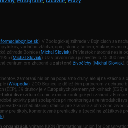
nizmy
,
Fotografie
,
Cicavce
,
Plazy
nformaciebojnice.sk
). V Zoologickej záhrade v Bojniciach sa nac
pytníkov, vodného vtáctva, opíc, slonov, šeliem, vtákov, viváriu
ká záhrada Bojnice (
Michal Sloviak
). Prívlastok národná nesie od
 1955 (
Michal Sloviak
). Už v prvom roku ju navštívilo 45 000 návš
tné centrum pre zhabané a
zaistené
živočíchy
(
Michal Sloviak
).
inentov, zameranú nielen na populárne druhy, ale aj na vzácne a
píc (
Wikipedia
).
ZOO Bojnice je dôležitým partnerom v ochrane b
h (EEP), 39 druhov je v Európskych plemenných knihách (ESB) a
tickú diverzitu
a šírenie v rámci zoologických záhrad v Európe 
 aktivity patrí spolupráca pri monitoringu a reintrodukcii rysa
 prevádzka rehabilitačnej stanice pre zranené a ohrozené živočí
gramy pre školy, komentované prehliadky a špeciálne zážitkové p
sk
).
 organizácií
, vrátane IUCN (International Union for Conservat