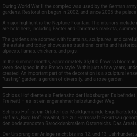
During World War II the complex was used by the German army a
gardens. Restoration began in 2002, and since 2005 the palace 
A major highlight is the Neptune Fountain. The interiors include
are held here, including Easter and Christmas markets, summer o
The gardens are adorned with fountains, sculptures, and carefu
the estate and today showcases traditional crafts and historic
alpacas, llamas, chickens, and pigs.
In the summer months, approximately 35,000 flowers bloom in th
were designed in the French style. Within just a few years, un
created. An important part of the decoration is a sculptural en
“tasting” garden, a garden of diversity, and a rose garden.
Schloss Hof diente als Feriensitz der Habsburger. Es befinde
Freiheit) – es ist ein angenehmer halbstündiger Weg.
Schloss Hof ist ein Ortsteil der Marktgemeinde Engelhartstett
Hof als „Burg Hof“ erwähnt, die zur Herrschaft Eckartsau gehör
den bedeutendsten Barockdenkmälern Österreichs. Das Areal u
Der Ursprung der Anlage reicht bis ins 12. und 13. Jahrhundert