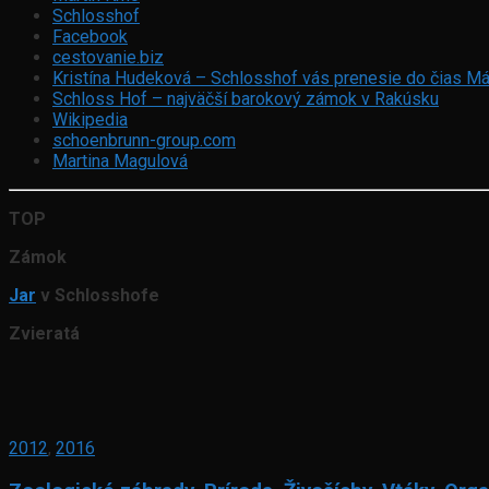
Schlosshof
Facebook
cestovanie.biz
Kristína Hudeková – Schlosshof vás prenesie do čias Má
Schloss Hof – najväčší barokový zámok v Rakúsku
Wikipedia
schoenbrunn-group.com
Martina Magulová
TOP
Zámok
Jar
v Schlosshofe
Zvieratá
2012
,
2016