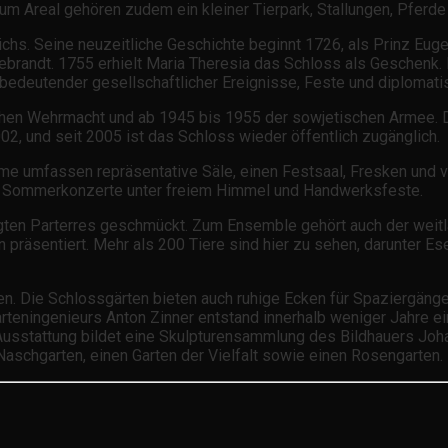
um Areal gehören zudem ein kleiner Tierpark, Stallungen, Pferde
eichs. Seine neuzeitliche Geschichte beginnt 1726, als Prinz E
ebrandt. 1755 erhielt Maria Theresia das Schloss als Geschenk. 
edeutender gesellschaftlicher Ereignisse, Feste und diplomatis
en Wehrmacht und ab 1945 bis 1955 der sowjetischen Armee. Die
, und seit 2005 ist das Schloss wieder öffentlich zugänglich.
e umfassen repräsentative Säle, einen Festsaal, Fresken und v
e, Sommerkonzerte unter freiem Himmel und Handwerksfeste.
egten Parterres geschmückt. Zum Ensemble gehört auch der weitl
 präsentiert. Mehr als 200 Tiere sind hier zu sehen, darunter Es
. Die Schlossgärten bieten auch ruhige Ecken für Spaziergänge
arteningenieurs Anton Zinner entstand innerhalb weniger Jahre 
usstattung bildet eine Skulpturensammlung des Bildhauers Joha
Naschgarten, einen Garten der Vielfalt sowie einen Rosengarten.