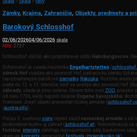
Skala
>
Skala
>
ťavy
Zámky
,
Krajina
,
Zahraničie
,
Objekty, predmety a pr
Barokový Schlosshof
02/06/2026
04/06/2026
skala
Hits:
2727
Schlosshof slúžilo ako prázdninové sídlo
Habsburgovcov
. N
Schlosshof je osada mestečka
Engelhartstetten
(
schlosshof.
zámok Hof
uvádza ako pevnosť Hof, patriaca ku zámku Eckars
najvýznamnejšie barokové
pamiatky
Rakúska
. Rozloha areálu 
siaha do 12. a 13. storočia, keď sa uvádza ako pevnosť Hof (Bu
záhrady
, všade je plno zelene. Okrem toho mini
ZOO
, priestor 
od roku 1726, kedy naplnili želanie
Eugena Savojského
. Arch
František Jozef objekt prenechal ríšskej armáde (
schlosshof.ce
(
austria.info
).
Počas 2. svetovej
vojny
objekt slúžil
nemeckej armáde
a od 
poškodenie budov aj záhrad (
schlosshof.at
). Rekonštrukcia sa 
fontána
,
interiéry
zahŕňajú reprezentačné sály, banketovú sála,
open-air
koncerty
, remeselné
festivaly
(
mojerakusko.sk
).