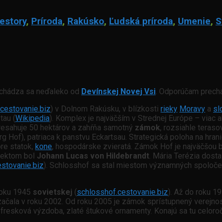
iestory
,
Príroda
,
Rakúsko
,
Ľudská príroda
,
Umenie
,
S
achádza sa neďaleko od
Devínskej Novej Vsi
. Odporúčam prec
cestovanie.biz
) v Dolnom Rakúsku, v blízkosti
rieky
Moravy
a
sl
tau (
Wikipedia
). Komplex je najväčším v Strednej Európe – viac a
presahuje 50 hektárov a zahŕňa samotný
zámok
, rozsiahle teras
rg Hof), patriaca k panstvu Eckartsau. Strategická poloha na hra
pre statok,
kone
, hospodárske zvieratá. Zámok Hof je najväčšou
itektom bol
Johann Lucas von Hildebrandt
. Mária Terézia dost
stovanie.biz
). Schlosshof sa stal miestom významných spoločens
roku 1945
sovietskej
(
schlosshof.cestovanie.biz
). Až do roku 1
začala v roku 2002. Od roku 2005 je zámok sprístupnený verejnos
 fresková výzdoba, zlaté štukové ornamenty. Konajú sa tu celor