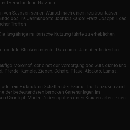
 und verschiedene Nutztiere.
ugen von Savoyen seinen Wunsch nach einem repräsentativen
Ende des 19. Jahrhunderts überließ Kaiser Franz Joseph I. das
cher Treffen.
 langjährige militärische Nutzung führte zu erheblichen
ergoldete Stuckornamente. Das ganze Jahr über finden hier
äufige Meierhof, der einst der Versorgung des Guts diente und
el, Pferde, Kamele, Ziegen, Schafe, Pfaue, Alpakas, Lamas,
 oder ein Picknick im Schatten der Bäume. Die Terrassen sind
eine der bedeutendsten barocken Gartenanlagen im
nn Christoph Mader. Zudem gibt es einen Kräutergarten, einen