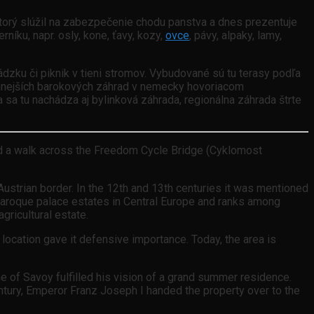
ktorý slúžil na zabezpečenie chodu panstva a dnes prezentuje
rníku, napr. osly, kone, ťavy, kozy,
ovce
, pávy, alpaky, lamy,
dzku či piknik v tieni stromov. Vybudované sú tu terasy podľa
nejších barokových záhrad v nemecky hovoriacom
a sa tu nachádza aj bylinková záhrada, regionálna záhrada štrte
nd a walk across the Freedom Cycle Bridge (Cyklomost
ustrian border. In the 12th and 13th centuries it was mentioned
 Baroque palace estates in Central Europe and ranks among
gricultural estate.
r location gave it defensive importance. Today, the area is
 of Savoy fulfilled his vision of a grand summer residence.
entury, Emperor Franz Joseph I handed the property over to the