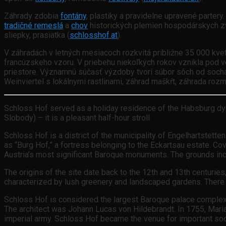
Záhrady zdobia
fontány
, plastiky a pravidelne upravené partery
tradičné remeslá
a
chov
historických plemien hospodárskych zv
sliepky, prasiatka (
schlosshof.at
).
V záhradách v letných mesiacoch rozkvitá približne 35 000 kve
francúzskeho vzoru. V priebehu niekoľkých rokov vznikla pod 
priestore. Významnú súčasť výzdoby tvorí súbor sôch od soch
Weinviertel s lokálnymi rastlinami, záhrad maškŕt, záhrada rozma
Schloss Hof served as a holiday residence of the Habsburg dy
Slobody) – it is a pleasant half-hour stroll.
Schloss Hof is a district of the municipality of Engelhartstette
as “Burg Hof,” a fortress belonging to the Eckartsau estate. C
Austria’s most significant Baroque monuments. The grounds inclu
The origins of the site date back to the 12th and 13th centuries,
characterized by lush greenery and landscaped gardens. There i
Schloss Hof is considered the largest Baroque palace complex i
The architect was Johann Lucas von Hildebrandt. In 1755, Maria
imperial army. Schloss Hof became the venue for important soci