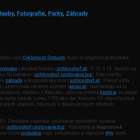
tavby
,
Fotografie
,
Parky
,
Záhrady
hádzku cez
Cyklomost Slobody
, bude to príjemná polhodinka.
ovensko
-rakúskej hranice (
schlosshof.at
). V 12. a 13. storočí sa
ko 50 hektárov (
schlosshof.cestovanie.biz
). Patrí medzi
ové
záhrady
a hospodársky dvor (
schlosshof.at
). Pôvod sídla
nici území mala obranný význam (
aeiou.at
). Nachádzajú sa tu
 barokovou stavbou v Rakúsku. Jeho novodobá
história
sa datuje
ala tento zámok v roku 1755 ako dar. Koncom 19. storočia cisár
kých udalostí, slávností a diplomatických stretnutí
955. Dlhodobé vojenské využívanie spôsobilo výrazné
ti (
schlosshof.cestovanie.biz
). Významná ja
Neptúnová
očne rôzne
podujatia
, napr. veľkonočné a vianočné
trhy
, letné