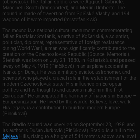
(obnova.sk). The Italian soldiers were Aggiusti Gabriele,
Mancinelli Scotti (transported), and Merlini Umberto. The
mound is made of travertine from Spišské Vlachy, and 194
wagons of it were imported (mrstefanik.sk).
The mound is a national cultural monument, commemorating
Milan Rastislav Štefánik, a native of Košariská, a scientist,
politician, diplomat, representative of foreign resistance
during World War I, a man who significantly contributed to the
creation of the Czechoslovak Republic (Source: Memorial).
Štefánik was born on July 21, 1880, in Košariská, and passed
away on May 4, 1919 (Pinčíková) in an airplane accident in
Ivanka pri Dunaji. He was a military aviator, astronomer, and
scientist who played a crucial role in the establishment of the
modern Czechoslovak state. His influence on European
politics and his thoughts and actions make him the first
„European.“ He anticipated the harmony of nations in Europe –
Europeanization. He lived by the words: Believe, love, work.
His legacy is a contribution to building modern Europe
(Pinčíková).
The Bradlo Mound was unveiled on September 23, 1928, and
its author is Dušan Jurkovič (Pinčíková). Bradlo is a hill in the
Myjava
Hills, rising to a height of 544 meters above sea level.