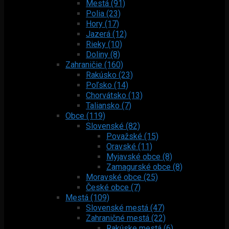
Mestá (91)
Polia (23)
Hory (17)
Jazerá (12)
Rieky (10)
Doliny (8)
Zahraničie (160)
Rakúsko (23)
Poľsko (14)
Chorvátsko (13)
Taliansko (7)
Obce (119)
Slovenské (82)
Považské (15)
Oravské (11)
Myjavské obce (8)
Zamagurské obce (8)
Moravské obce (25)
České obce (7)
Mestá (109)
Slovenské mestá (47)
Zahraničné mestá (22)
Rakúske mestá (6)