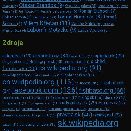
Otakar Brandos
(9)
Oľga Magalová
(5)
Mažgút
(4)
Peter Kaclík
(4)
Peter
Roman Slaboch
(7)
Renáta Jaloviarová
(5)
Remeň
(4)
Petr Novák
(4)
Tomáš Hudcovič
(8)
Tomáš
Róbert Toman
(5)
Sam Bors­tein
(4)
Vilém Křečan
(11)
Šereda
(6)
Václav Sulek
(6)
Zuzana
Ľubomír Motyčka
(9)
Ľuboš Vodička
(5)
Minarovičová
(4)
Zdroje
akvarista.cz
(34)
apsida.sk
(29)
aktuality.sk
(19)
akvarko.cz
(11)
cichlid-
blogspot.com
(14)
blogspot.sk
(15)
cestovatel.eu
(11)
cs.wikipedia.org
(91)
forum.com
(30)
de.wikipedia.org
(15)
dennikn.sk
(12)
dobrodruh.sk
(13)
en.wikipedia.org
(113)
ephoto.sk
enviroportal.sk
(10)
facebook.com
(136)
fishbase.org
(66)
(24)
hiking.sk
(18)
idnes.cz
(17)
fishprofiles.com
(11)
gcca.net
(11)
google.com
(10)
kudyznudy.cz
(29)
muzeum.sk
(14)
infoglobe.sk
(11)
instagram.com
(11)
piestanskydennik.sk
(12)
nih.gov
(11)
panorama.sk
(10)
piestany.sk
(10)
pravda.sk
(46)
rybicky.net
(22)
planetslovakia.sk
(12)
pnky.sk
(10)
sk.wikipedia.org
seriouslyfish.com
(15)
sav.sk
(11)