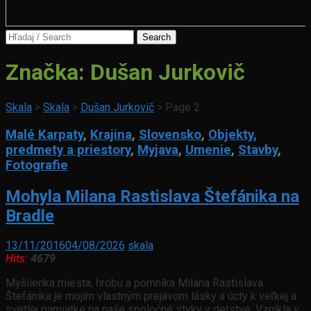
Search
for:
Značka:
Dušan Jurkovič
Skala
>
Skala
>
Dušan Jurkovič
>
Page 2
Malé Karpaty
,
Krajina
,
Slovensko
,
Objekty,
predmety a priestory
,
Myjava
,
Umenie
,
Stavby
,
Fotografie
Mohyla Milana Rastislava Štefánika na
Bradle
13/11/2016
04/08/2026
skala
Hits:
4679
Myšlienka miesta, hrobu a pomníka Milana Rastislava
Štefánika je mojím vlastným prejavom lásky a úcty k veľkej a
svetlej pamiatke na naše spoločné styky v detstve. Vznikla v