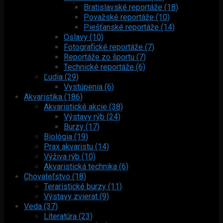
Bratislavské reportáže (18)
Považské reportáže (10)
Piešťanské reportáže (14)
Oslavy (10)
Fotografické reportáže (7)
Reportáže zo športu (7)
Technické reportáže (6)
Ľudia (29)
Vystúpenia (6)
Akvaristika (186)
Akvaristické akcie (38)
Výstavy rýb (24)
Burzy (17)
Biológia (19)
Prax akvaristu (14)
Výživa rýb (10)
Akvaristická technika (6)
Chovateľstvo (18)
Teraristické burzy (11)
Výstavy zvierat (9)
Veda (37)
Literatúra (23)