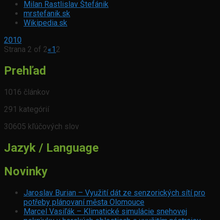
Milan Rastlislav Štefánik
mrstefanik.sk
Wikipedia.sk
2010
Strana 2 of 2
«
1
2
Prehľad
1016 článkov
291 kategórií
30605 kľúčových slov
Jazyk / Language
Novinky
Jaroslav Burian – Využití dát ze senzorických sítí pro
potřeby plánovaní města Olomouce
Marcel Vasiľák – Klimatické simulácie snehovej