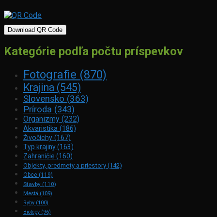
Download QR Code
Kategórie podľa počtu príspevkov
Fotografie
(870)
Krajina
(545)
Slovensko
(363)
Príroda
(343)
Organizmy
(232)
Akvaristika
(186)
Živočíchy
(167)
Typ krajiny
(163)
Zahraničie
(160)
Objekty, predmety a priestory
(142)
Obce
(119)
Stavby
(110)
Mestá
(109)
Ryby
(100)
Biotopy
(96)