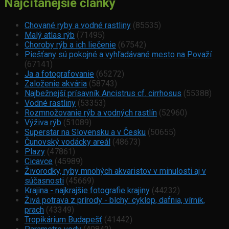
Najčítanejšie články
Chované ryby a vodné rastliny
(85535)
Malý atlas rýb
(71495)
Choroby rýb a ich liečenie
(67542)
Piešťany sú pokojné a vyhľadávané mesto na Považí
(67141)
Ja a fotografovanie
(65272)
Založenie akvária
(58743)
Najbežnejší prísavník Ancistrus cf. cirrhosus
(55388)
Vodné rastliny
(53353)
Rozmnožovanie rýb a vodných rastlín
(52960)
Výživa rýb
(51089)
Superstar na Slovensku a v Česku
(50655)
Čunovský vodácky areál
(48673)
Plazy
(47861)
Cicavce
(45989)
Živorodky, ryby mnohých akvaristov v minulosti aj v
súčasnosti
(45669)
Krajina - najkrajšie fotografie krajiny
(44232)
Živá potrava z prírody - blchy: cyklop, dafnia, vírnik,
prach
(43349)
Tropikárium Budapešť
(41442)