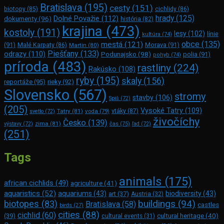
Bratislava
(195)
cesty
(151)
biotopy
(85)
cichlidy
(86)
hrady
(125)
Dolné Považie
(112)
dokumenty
(96)
história
(82)
krajina
(473)
kostoly
(191)
lesy
(102)
línie
kultúra
(74)
obce
(135)
mestá
(121)
(91)
Morava
(91)
Malé Karpaty
(86)
Martin
(80)
Piešťany
(133)
odrazy
(110)
Podunajsko
(98)
polia
(91)
pohyb
(74)
príroda
(483)
rastliny
(224)
Rakúsko
(108)
ryby
(195)
skaly
(156)
reportáže
(95)
rieky
(92)
Slovensko
(567)
stromy
stavby
(106)
Spiš
(72)
(205)
Vysoké Tatry
(109)
Tatry
(81)
voda
(79)
vtáky
(87)
svetlo
(72)
živočíchy
Česko
(139)
zima
(81)
výstavy
(72)
čas
(75)
ľad
(72)
(251)
Tags
animals
(175)
african cichlids
(49)
agriculture
(41)
aquaristics
(52)
aquariums
(43)
biodiversity
(43)
art
(37)
Austria
(32)
buildings
(94)
biotopes
(83)
Bratislava
(58)
castles
birds
(27)
cities
(88)
cichlid
(60)
(39)
cultural heritage
(40)
cultural events
(31)