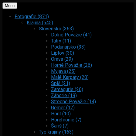
Menu
Fotografie (871)
Krajina (545)
Slovensko (363)
Dolné Považie (41)
Tatry (11)
Podunajsko (33)
Liptov (30)
Orava (29)
Horné Považie (26)
Myjava (25)
Malé Karpaty (20)
Spiš (21)
Zamagurie (20)
Záhorie (19)
Stredné Považie (14)
Gemer (12)
Hont (10)
Horehronie (7)
Šariš (7)
Typ krajiny (163)