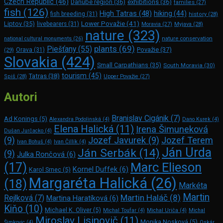
Czech Republic
(46)
Danube region
(36)
exhibitions
(36)
families
(27)
fish
(126)
High Tatras
(48)
hiking
(44)
fish breeding
(31)
history
(28)
Lower Považie
(41)
Liptov
(35)
livebearers
(31)
Moravia
(27)
Myjava
(28)
nature
(323)
nature conservation
national cultural monuments
(26)
plants
(69)
Piešťany
(55)
Považie
(37)
(29)
Orava
(31)
Slovakia
(424)
Small Carpathians
(35)
South Moravia
(30)
tourism
(45)
Tatras
(38)
Spiš
(28)
Upper Považie
(27)
Autori
Branislav Cigánik
(7)
Ad Konings
(5)
Alexandra Podolinská
(4)
Dano Kurek
(4)
Elena Halická
(11)
Irena Šimuneková
Dušan Jurčacko
(4)
(9)
Jozef Javurek
(9)
Jozef Terem
Ivan Bohuš
(4)
Ivan Čillík
(4)
Ján Urda
Ján Serbák
(14)
(9)
Julka Rončová
(6)
Marc Elie­son
(17)
Kornel Duffek
(6)
Karol Srnec
(5)
Margaréta Halická
(26)
(18)
Markéta
Martin
Martin Haláč
(8)
Rejlková
(7)
Martina Haratíková
(6)
Kiňo
(10)
Michael K. Oliver
(5)
Michal Toufar
(4)
Michal Uriča
(4)
Michal
Miroslav Lisinovič
(11)
Monika Nosková
(5)
Šimkovic
(4)
Oskár