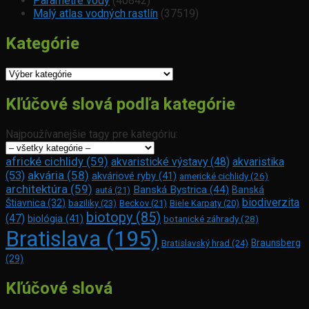
Parametre vody
(40842)
Malý atlas vodných rastlín
(37519)
Kategórie
Kategórie
Kľúčové slová podľa kategórie
Najpoužívanejšie tagy pre kategóriu:
africké cichlidy
(59)
akvaristické výstavy
(48)
akvaristika
akvária
(58)
(53)
akváriové ryby
(41)
americké cichlidy
(26)
architektúra
(59)
Banská Bystrica
(44)
Banská
autá
(21)
biodiverzita
Štiavnica
(32)
baziliky
(23)
Beckov
(21)
Biele Karpaty
(20)
biotopy
(85)
(47)
biológia
(41)
botanické záhrady
(28)
Bratislava
(195)
Braunsberg
Bratislavský hrad
(24)
(29)
Kľúčové slová