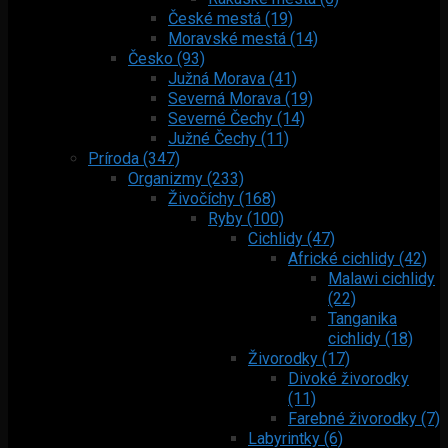
České mestá (19)
Moravské mestá (14)
Česko (93)
Južná Morava (41)
Severná Morava (19)
Severné Čechy (14)
Južné Čechy (11)
Príroda (347)
Organizmy (233)
Živočíchy (168)
Ryby (100)
Cichlidy (47)
Africké cichlidy (42)
Malawi cichlidy
(22)
Tanganika
cichlidy (18)
Živorodky (17)
Divoké živorodky
(11)
Farebné živorodky (7)
Labyrintky (6)