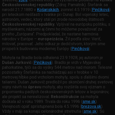
Československej republiky
(Zdroj: Pamätník). Štefánik sa
narodil 21.7.1880 v
Košariskách
, zomrel 4.5.1919 (
Pinčíková
)
pri leteckom nešťastí v Ivánke pri Dunaji. Bol vojenský letec,
astronóm, vedec, ktorý stál pri zrode novodobej štátnosti
Československej republiky.
Vplýval na európsku politiku, s
myšlienkami, názormi aj činmi ho môžeme považovať za
prvého „Európana“. Predpokladal, že nastane harmónia
národov v Európe –
europeizácia.
Žil podľa slov: Veriť,
milovať, pracovať. Jeho odkaz je dedičstvom, ktorým sme
prispeli k budovaniu modernej Európy (
Pinčíková
).
Mohyla na Bradle bola odhalená 23.9.1928, jej autorom je
Dušan Jurkovič
(
Pinčíková
). Bradlo je vrch v Myjavskej
pahorkatine, týči sa do výšky 544 metrov nad morom. Telesné
pozostatky Štefánika sa nachádzajú asi v hrobke v 10
metrovej hĺbke pod vrcholom mohyly, spolu s ďalšími dvomi
talianmi. Dušan Jurkovič predložil po skončení druhej svetovej
vojny návrh na
úpravu
mohyly, aby rozšírila svoj význam o
pripomienku padlých československých letcov a legionárov,
ale projekt sa nerealizoval.
Rekonštrukcie
sa mohyla
dočkala až v roku 1989. Trvala do roku 1996 (
sme.sk
).
Verejnosti opäť sprístupnená bola 4.5.1996 (
brezova.sk
).
Vždy v máji sa konajú celonárodné stretnutia (
sme.sk
). Sú