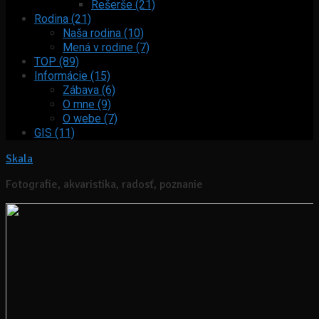
Rešerše (21)
Rodina (21)
Naša rodina (10)
Mená v rodine (7)
TOP (89)
Informácie (15)
Zábava (6)
O mne (9)
O webe (7)
GIS (11)
Skala
Fotografie, akvaristika, radosť, poznanie