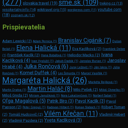
(277)
sme.sk
(109)
slovakia.travel
(19)
treking.cz
(13)
youtube.com
vysoke-tatry.info
(14)
wikitravel.org
(15)
wordpress.com
(11)
(18)
zoznam.sk
(12)
Prispievatelia
Branislav Cigánik
(7)
Adam Lewicki
(2)
Adam Pernica
(1)
Dušan
Elena Halická
(11)
Eva Kaclíková
(2)
Beláň
(1)
František Debre
Ivana
František Kaclík
(2)
Heliodor Macko
(2)
(1)
Hana Bobáľová
(1)
Kaclíková
(4)
Jaroslav
Ivan Vyslúžil
(1)
Jakub Dadák
(1)
Jaroslav Burian
(1)
Julka Rončová
(6)
Hrabě
(4)
Juraj Ležovič
(1)
Ján Iskra
(1)
Júlia
Kornel Duffek
(4)
Rončová
(1)
Leo Šimurda
(1)
Marcel Vasiľák
(1)
Margaréta Halická
(26)
Markéta Rejlková
(1)
Martin Haláč
(8)
Milo Pešek
(2)
Martin Dratva
(1)
Miloš Chmelko
(1)
Miloš Gnida
(2)
Miriam Janušková
(1)
Nora Lukačovičová
(1)
Norbert Sabat
(1)
Oľga Magalová
(5)
Patrik Bíro
(3)
Pavol Kaclík
(3)
Pavol
Papson
(2)
Róbert Toman
Peter Greguš
(1)
Radovan Hilbert
(1)
Roman Slaboch
(1)
Vilém Křečan
(11)
(2)
Tomáš Hudcovič
(2)
Vladimír Hebert
Yveta Kaclíková
(3)
(2)
Vladimír Pazdera
(2)