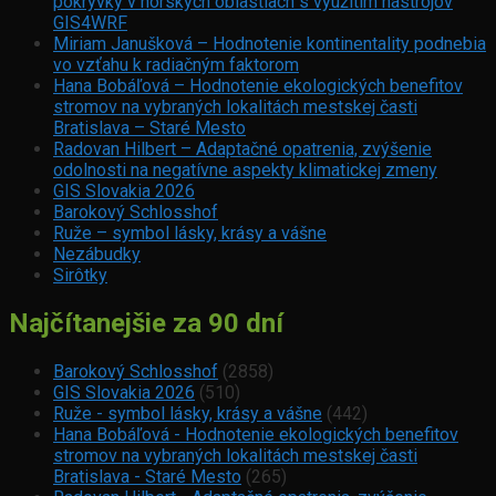
pokrývky v horských oblastiach s využitím nástrojov
GIS4WRF
Miriam Janušková – Hodnotenie kontinentality podnebia
vo vzťahu k radiačným faktorom
Hana Bobáľová – Hodnotenie ekologických benefitov
stromov na vybraných lokalitách mestskej časti
Bratislava – Staré Mesto
Radovan Hilbert – Adaptačné opatrenia, zvýšenie
odolnosti na negatívne aspekty klimatickej zmeny
GIS Slovakia 2026
Barokový Schlosshof
Ruže – symbol lásky, krásy a vášne
Nezábudky
Sirôtky
Najčítanejšie za 90 dní
Barokový Schlosshof
(2858)
GIS Slovakia 2026
(510)
Ruže - symbol lásky, krásy a vášne
(442)
Hana Bobáľová - Hodnotenie ekologických benefitov
stromov na vybraných lokalitách mestskej časti
Bratislava - Staré Mesto
(265)