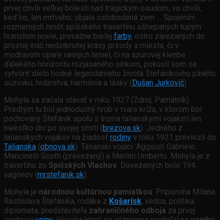
prvej chvíli veľkej bolesti nad tragickým osudom, vo chvíli,
keď ho, len mŕtveho, objala oslobodená zem … Spojením
rozmerných hmôt spišského travertínu oštiepaných tupým
hranolom ocele, prevažne bielej
farby
, ostro zarezaných do
prostej ináč nedotknutej krásy prírody a miesta, či v
modravom opare ranných hmiel, či na azúrovej klenbe
ďalekého horizontu rozjasaného slnkom, pokúsil som sa
vytvoriť dielo hodné legendárneho života Štefánikovho plného
súzvuku, hrdinstva, harmónia a lásky (
Dušan Jurkovič
)
Mohyla sa začala stavať v roku 1927 (Zdroj: Pamätník).
Predtým tu bol jednoduchý hrob v tvare kríža, v ktorom bol
pochovaný Štefánik spolu s troma talianskymi vojakmi len
niekoľko dní po svojej smrti (
brezova.sk
). Jedného z
talianskych vojakov na žiadosť
rodiny
v roku 1921 previezli do
Talianska
(
obnova.sk
). Talianski vojaci: Aggiusti Gabriele,
Mancinelli Scotti (prevezený) a Merlini Umberto. Mohyla je z
travertínu zo
Spišských Vlachov
. Dovezených bolo 194
vagónov (
mrstefanik.sk
).
Mohyla je
národnou kultúrnou pamiatkou
. Pripomína Milana
Rastislava Štefánika, rodáka z
Košarísk
, vedca, politika,
diplomata, predstaviteľa
zahraničného odboja
za prvej
svetovej
vojny
, človeka ktorý sa významne podieľal na
vzniku