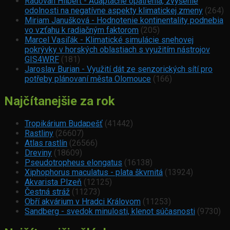
Radovan Hilbert - Adaptačné opatrenia, zvýšenie
odolnosti na negatívne aspekty klimatickej zmeny
(264)
Miriam Janušková - Hodnotenie kontinentality podnebia
vo vzťahu k radiačným faktorom
(205)
Marcel Vasiľák - Klimatické simulácie snehovej
pokrývky v horských oblastiach s využitím nástrojov
GIS4WRF
(181)
Jaroslav Burian - Využití dát ze senzorických sítí pro
potřeby plánovaní města Olomouce
(166)
Najčítanejšie za rok
Tropikárium Budapešť
(41442)
Rastliny
(26607)
Atlas rastlín
(26566)
Dreviny
(18609)
Pseudotropheus elongatus
(16138)
Xiphophorus maculatus - plata škvrnitá
(13924)
Akvarista Plzeň
(12125)
Čestná stráž
(11273)
Obří akvárium v Hradci Královom
(11253)
Sandberg - svedok minulosti, klenot súčasnosti
(9730)