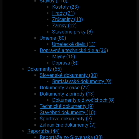
Stavby (110)
Kostoly (23)
Hrady (21)
Zrúcaniny (13)
Zámky (12)
Stavebné prvky (8)
Umenie (80)
Umelecké diela (13)
Dopravné a technické diela (36)
Mlyny (15)
Doprava (8)
Dokumenty (65)
Slovenské dokumenty (30)
Bratislavské dokumenty (9)
Dokumenty v čase (22)
Dokumenty z prírody (13)
Dokumenty o živočíchoch (8)
Technické dokumenty (9)
Stavebné dokumenty (10)
Športové dokumenty (7)
Zahraničné dokumenty (7)
Reportáže (44)
Reportáže zo Slovenska (38)