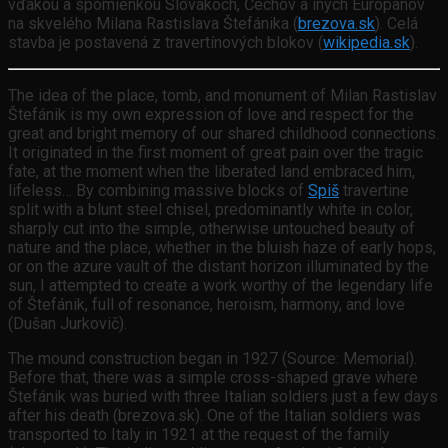
vďakou a spomienkou Slovákoch, Čechov a iných Európanov
na skvelého Milana Rastislava Štefánika (
brezova.sk
). Celá
stavba je postavená z travertínových blokov (
wikipedia.sk
).
The idea of the place, tomb, and monument of Milan Rastislav
Štefánik is my own expression of love and respect for the
great and bright memory of our shared childhood connections.
It originated in the first moment of great pain over the tragic
fate, at the moment when the liberated land embraced him,
lifeless… By combining massive blocks of
Spiš
travertine
split with a blunt steel chisel, predominantly white in color,
sharply cut into the simple, otherwise untouched beauty of
nature and the place, whether in the bluish haze of early hops,
or on the azure vault of the distant horizon illuminated by the
sun, I attempted to create a work worthy of the legendary life
of Štefánik, full of resonance, heroism, harmony, and love
(Dušan Jurkovič).
The mound construction began in 1927 (Source: Memorial).
Before that, there was a simple cross-shaped grave where
Štefánik was buried with three Italian soldiers just a few days
after his death (brezova.sk). One of the Italian soldiers was
transported to Italy in 1921 at the request of the family