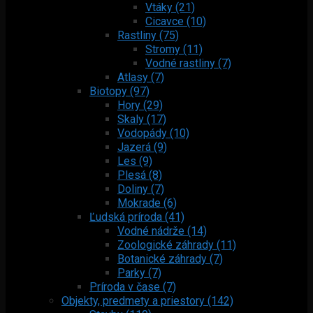
Vtáky (21)
Cicavce (10)
Rastliny (75)
Stromy (11)
Vodné rastliny (7)
Atlasy (7)
Biotopy (97)
Hory (29)
Skaly (17)
Vodopády (10)
Jazerá (9)
Les (9)
Plesá (8)
Doliny (7)
Mokrade (6)
Ľudská príroda (41)
Vodné nádrže (14)
Zoologické záhrady (11)
Botanické záhrady (7)
Parky (7)
Príroda v čase (7)
Objekty, predmety a priestory (142)