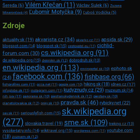
Vilém Křečan
(11)
Šereda
(6)
Václav Sulek
(6)
Zuzana
Ľubomír Motyčka
(9)
Ľuboš Vodička
(5)
Minarovičová
(4)
Zdroje
akvarista.cz
(34)
apsida.sk
(29)
aktuality.sk
(19)
akvarko.cz
(11)
cichlid-
blogspot.com
(14)
blogspot.sk
(15)
cestovatel.eu
(11)
cs.wikipedia.org
(91)
forum.com
(30)
de.wikipedia.org
(15)
dennikn.sk
(12)
dobrodruh.sk
(13)
en.wikipedia.org
(113)
ephoto.sk
enviroportal.sk
(10)
facebook.com
(136)
fishbase.org
(66)
(24)
hiking.sk
(18)
idnes.cz
(17)
fishprofiles.com
(11)
gcca.net
(11)
google.com
(10)
kudyznudy.cz
(29)
muzeum.sk
(14)
infoglobe.sk
(11)
instagram.com
(11)
piestanskydennik.sk
(12)
nih.gov
(11)
panorama.sk
(10)
piestany.sk
(10)
pravda.sk
(46)
rybicky.net
(22)
planetslovakia.sk
(12)
pnky.sk
(10)
sk.wikipedia.org
seriouslyfish.com
(15)
sav.sk
(11)
(277)
sme.sk
(109)
slovakia.travel
(19)
treking.cz
(13)
youtube.com
vysoke-tatry.info
(14)
wikitravel.org
(15)
wordpress.com
(11)
(18)
zoznam.sk
(12)