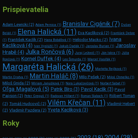
Prispievatelia
Branislav Cigánik
(7)
Adam Lewicki
(2)
Adam Pernica
(1)
Dušan
Elena Halická
(11)
Eva Kaclíková
(2)
Beláň
(1)
František Debre
Ivana
František Kaclík
(2)
Heliodor Macko
(2)
(1)
Hana Bobáľová
(1)
Kaclíková
(4)
Jaroslav
Ivan Vyslúžil
(1)
Jakub Dadák
(1)
Jaroslav Burian
(1)
Julka Rončová
(6)
Hrabě
(4)
Juraj Ležovič
(1)
Ján Iskra
(1)
Júlia
Kornel Duffek
(4)
Rončová
(1)
Leo Šimurda
(1)
Marcel Vasiľák
(1)
Margaréta Halická
(26)
Markéta Rejlková
(1)
Martin Haláč
(8)
Milo Pešek
(2)
Martin Dratva
(1)
Miloš Chmelko
(1)
Miloš Gnida
(2)
Miriam Janušková
(1)
Nora Lukačovičová
(1)
Norbert Sabat
(1)
Oľga Magalová
(5)
Patrik Bíro
(3)
Pavol Kaclík
(3)
Pavol
Papson
(2)
Róbert Toman
Peter Greguš
(1)
Radovan Hilbert
(1)
Roman Slaboch
(1)
Vilém Křečan
(11)
(2)
Tomáš Hudcovič
(2)
Vladimír Hebert
Yveta Kaclíková
(3)
(2)
Vladimír Pazdera
(2)
Roky
2004
(28)
2003
(18)