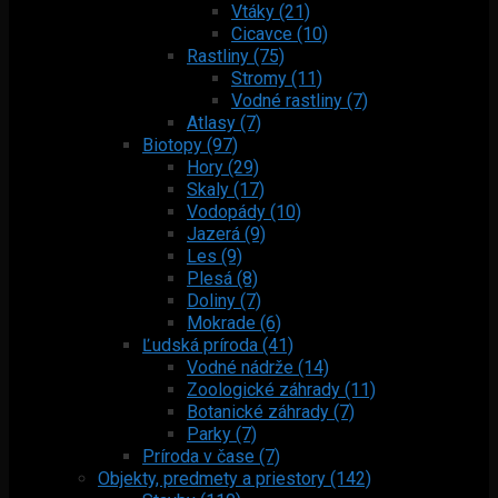
Vtáky (21)
Cicavce (10)
Rastliny (75)
Stromy (11)
Vodné rastliny (7)
Atlasy (7)
Biotopy (97)
Hory (29)
Skaly (17)
Vodopády (10)
Jazerá (9)
Les (9)
Plesá (8)
Doliny (7)
Mokrade (6)
Ľudská príroda (41)
Vodné nádrže (14)
Zoologické záhrady (11)
Botanické záhrady (7)
Parky (7)
Príroda v čase (7)
Objekty, predmety a priestory (142)