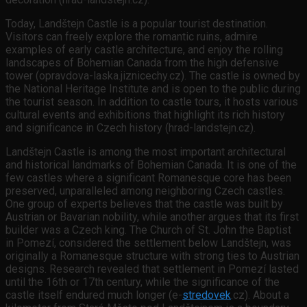
Today, Landštejn Castle is a popular tourist destination.
Visitors can freely explore the romantic ruins, admire
examples of early castle architecture, and enjoy the rolling
landscapes of Bohemian Canada from the high defensive
tower (opravdova-laska.jiznicechy.cz). The castle is owned by
the National Heritage Institute and is open to the public during
the tourist season. In addition to castle tours, it hosts various
cultural events and exhibitions that highlight its rich history
and significance in Czech history (hrad-landstejn.cz).
Landštejn Castle is among the most important architectural
and historical landmarks of Bohemian Canada. It is one of the
few castles where a significant Romanesque core has been
preserved, unparalleled among neighboring Czech castles.
One group of experts believes that the castle was built by
Austrian or Bavarian nobility, while another argues that its first
builder was a Czech king. The Church of St. John the Baptist
in Pomezí, considered the settlement below Landštejn, was
originally a Romanesque structure with strong ties to Austrian
designs. Research revealed that settlement in Pomezí lasted
until the 16th or 17th century, while the significance of the
castle itself endured much longer (e-
stredovek
.cz). About a