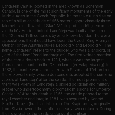
Landštejn Castle, located in the area known as Bohemian
Canada, is one of the most significant monuments of the early
Middle Ages in the Czech Republic. Its massive ruins rise on
top of a hill at an altitude of 656 meters, approximately three
kilometers northwest of Staré Město pod Landštejnem in the
Jindřichův Hradec district. Landštejn was built at the turn of
the 12th and 13th centuries by an unknown builder. There are
speculations that it could have been the Czech King Přemysl
Otakar I or the Austrian dukes Leopold V and Leopold VI. The
name „Landštejn“ refers to the builder, who was a landlord, or
„lord of the land“ (hrad-landstejn.cz). The first written mention
of the castle dates back to 1231, when it was the largest
Romanesque castle in the Czech lands (en.wikipedia.org). In
1282, the castle was associated with Sezima of Třeboň from
the Vítkovci family, whose descendants adopted the surname
„Lords of Landštejn“ after the castle. The most prominent of
them was Vilém of Landštejn, a skilled politician and military
leader who undertook many diplomatic missions for Emperor
Charles IV. After his death in 1356, the castle passed to the
royal chamber and later, in 1381, was acquired by Konrád
Krajíř of Krajku (hrad-landstejn.cz). The Krajíř family, originally
from Styria, owned the castle for nearly two centuries. During
their ownership, the castle underwent significant