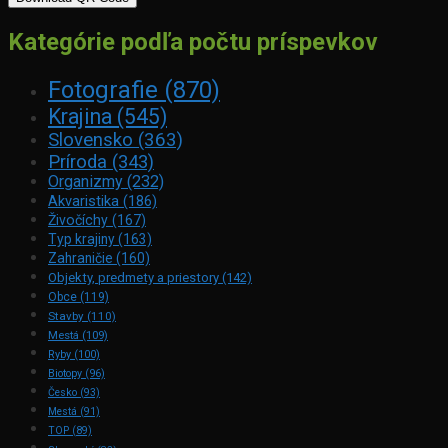
Kategórie podľa počtu príspevkov
Fotografie
(870)
Krajina
(545)
Slovensko
(363)
Príroda
(343)
Organizmy
(232)
Akvaristika
(186)
Živočíchy
(167)
Typ krajiny
(163)
Zahraničie
(160)
Objekty, predmety a priestory
(142)
Obce
(119)
Stavby
(110)
Mestá
(109)
Ryby
(100)
Biotopy
(96)
Česko
(93)
Mestá
(91)
TOP
(89)