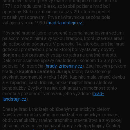
stratil svoj strategický význam a postupne chátral. V roku
1771 do hradu udrel blesk, spôsobil požiar a hrad bol
opustený. Stal sa zrúcaninou a až v 20. storočí prešiel
rozsiahlymi opravami. Prvá návštevnícka sezóna bola
zahájená v roku 1990 (
hrad-landstejn.cz
).
Pôvodné hradné jadro je tvorené dvoma hranolovými vežami,
palácom medzi nimi a vysokou hradbou, ktorá uzavrela areál
do päťbokého pôdorysu. V priebehu 14. storočia prešiel hrad
gotickou prestavbou, počas ktorej bol vystavaný obytný
donjon
a bol presunutý vstup do jadra na dnešné miesto.
Ďalšie renesančné úpravy nasledovali koncom 15. a v prvej
polovici 16. storočia (
hrady-zriceniny.cz
). Zaujímavým prvkom
hradu je
kaplnka svätého Juraja
, ktorej zasvätenie je
prvýkrát spomenuté v roku 1495. Kaplnka mala valenú klenbu
a v západnej časti tribúnu, odkiaľ majiteľ hradu sledoval
bohoslužby. Zvyšky fresiek dokladajú výnimočnosť tohto
miesta a pozornosť venovanú jeho výzdobe (
hrad-
landstejn.cz
).
Dnes je hrad Landštejn obľúbeným turistickým cieľom.
Návštevníci môžu voľne prechádzať romantickými ruinami,
obdivovať ukážky raného hradného staviteľstva a z vysokej
obrannej veže si vychutnávať krásy zvlnenej krajiny Českej