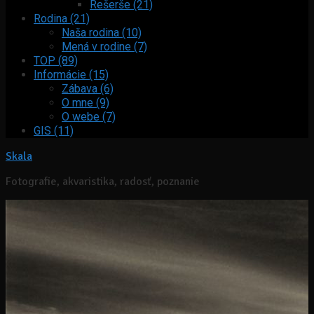
Rešerše (21)
Rodina (21)
Naša rodina (10)
Mená v rodine (7)
TOP (89)
Informácie (15)
Zábava (6)
O mne (9)
O webe (7)
GIS (11)
Skala
Fotografie, akvaristika, radosť, poznanie