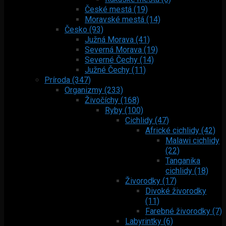
České mestá (19)
Moravské mestá (14)
Česko (93)
Južná Morava (41)
Severná Morava (19)
Severné Čechy (14)
Južné Čechy (11)
Príroda (347)
Organizmy (233)
Živočíchy (168)
Ryby (100)
Cichlidy (47)
Africké cichlidy (42)
Malawi cichlidy
(22)
Tanganika
cichlidy (18)
Živorodky (17)
Divoké živorodky
(11)
Farebné živorodky (7)
Labyrintky (6)