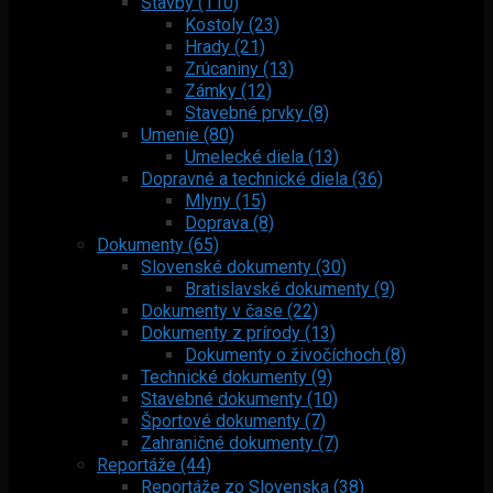
Stavby (110)
Kostoly (23)
Hrady (21)
Zrúcaniny (13)
Zámky (12)
Stavebné prvky (8)
Umenie (80)
Umelecké diela (13)
Dopravné a technické diela (36)
Mlyny (15)
Doprava (8)
Dokumenty (65)
Slovenské dokumenty (30)
Bratislavské dokumenty (9)
Dokumenty v čase (22)
Dokumenty z prírody (13)
Dokumenty o živočíchoch (8)
Technické dokumenty (9)
Stavebné dokumenty (10)
Športové dokumenty (7)
Zahraničné dokumenty (7)
Reportáže (44)
Reportáže zo Slovenska (38)