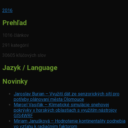
2016
Prehľad
1016 článkov
291 kategórií
30605 kľúčových slov
Jazyk / Language
Novinky
Jaroslav Burian – Využití dát ze senzorických sítí pro
potřeby plánovaní města Olomouce
Marcel Vasiľák – Klimatické simulácie snehovej
pokrývky v horských oblastiach s využitím nástrojov
GIS4WRF
Miriam Janušková – Hodnotenie kontinentality podnebia
vo vzťahu k radiačným faktorom