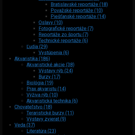
Bratislavské reportáže (18)
Považské reportáže (10)
Piešťanské reportáže (14)
Oslavy (10)
Fotografické reportáže (7)
Reportáže zo športu (7)
Technické reportáže (6)
Ľudia (29)
Vystúpenia (6)
Akvaristika (186)
Akvaristické akcie (38)
Výstavy rýb (24)
Burzy (17)
Biológia (19)
Prax akvaristu (14)
Výživa rýb (10)
Akvaristická technika (6)
Chovateľstvo (18)
Teraristické burzy (11)
Výstavy zvierat (9)
Veda (37)
Literatúra (23)