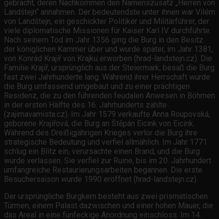
gebracht, deren Nachkommen den Namenszusatz „Herren von
Landštejn“ annahmen. Der bedeutendste unter ihnen war Vilém
von Landštejn, ein geschickter Politiker und Militärführer, der
viele diplomatische Missionen für Kaiser Karl IV. durchführte.
Nach seinem Tod im Jahr 1356 ging die Burg in den Besitz
der königlichen Kammer über und wurde später, im Jahr 1381,
von Konrád Krajíř von Krajku erworben (hrad-landstejn.cz). Die
Familie Krajíř, ursprünglich aus der Steiermark, besaß die Burg
fast zwei Jahrhunderte lang. Während ihrer Herrschaft wurde
die Burg umfassend umgebaut und zu einer prächtigen
Residenz, die zu den führenden feudalen Anwesen in Böhmen
in der ersten Hälfte des 16. Jahrhunderts zählte
(zajimavamista.cz). Im Jahr 1579 verkaufte Anna Roupovská,
geborene Krajířová, die Burg an Štěpán Eicink von Eicink.
Während des Dreißigjährigen Krieges verlor die Burg ihre
strategische Bedeutung und verfiel allmählich. Im Jahr 1771
schlug ein Blitz ein, verursachte einen Brand, und die Burg
wurde verlassen. Sie verfiel zur Ruine, bis im 20. Jahrhundert
umfangreiche Restaurierungsarbeiten begannen. Die erste
Besuchersaison wurde 1990 eröffnet (hrad-landstejn.cz).
Der ursprüngliche Burgkern besteht aus zwei prismatischen
Türmen, einem Palast dazwischen und einer hohen Mauer, die
das Areal in eine fünfeckige Anordnung einschloss. Im 14.