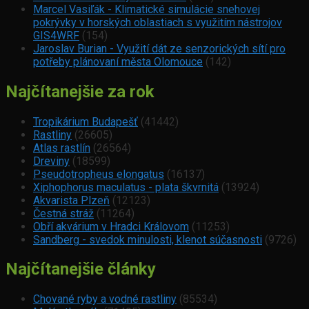
Marcel Vasiľák - Klimatické simulácie snehovej
pokrývky v horských oblastiach s využitím nástrojov
GIS4WRF
(154)
Jaroslav Burian - Využití dát ze senzorických sítí pro
potřeby plánovaní města Olomouce
(142)
Najčítanejšie za rok
Tropikárium Budapešť
(41442)
Rastliny
(26605)
Atlas rastlín
(26564)
Dreviny
(18599)
Pseudotropheus elongatus
(16137)
Xiphophorus maculatus - plata škvrnitá
(13924)
Akvarista Plzeň
(12123)
Čestná stráž
(11264)
Obří akvárium v Hradci Královom
(11253)
Sandberg - svedok minulosti, klenot súčasnosti
(9726)
Najčítanejšie články
Chované ryby a vodné rastliny
(85534)