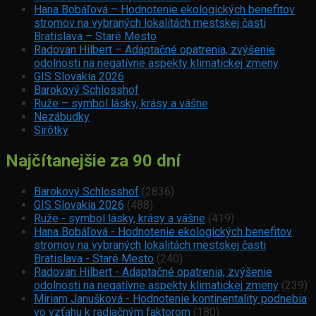
Hana Bobáľová – Hodnotenie ekologických benefitov
stromov na vybraných lokalitách mestskej časti
Bratislava – Staré Mesto
Radovan Hilbert – Adaptačné opatrenia, zvýšenie
odolnosti na negatívne aspekty klimatickej zmeny
GIS Slovakia 2026
Barokový Schlosshof
Ruže – symbol lásky, krásy a vášne
Nezábudky
Sirôtky
Najčítanejšie za 90 dní
Barokový Schlosshof
(2836)
GIS Slovakia 2026
(488)
Ruže - symbol lásky, krásy a vášne
(419)
Hana Bobáľová - Hodnotenie ekologických benefitov
stromov na vybraných lokalitách mestskej časti
Bratislava - Staré Mesto
(240)
Radovan Hilbert - Adaptačné opatrenia, zvýšenie
odolnosti na negatívne aspekty klimatickej zmeny
(239)
Miriam Janušková - Hodnotenie kontinentality podnebia
vo vzťahu k radiačným faktorom
(180)