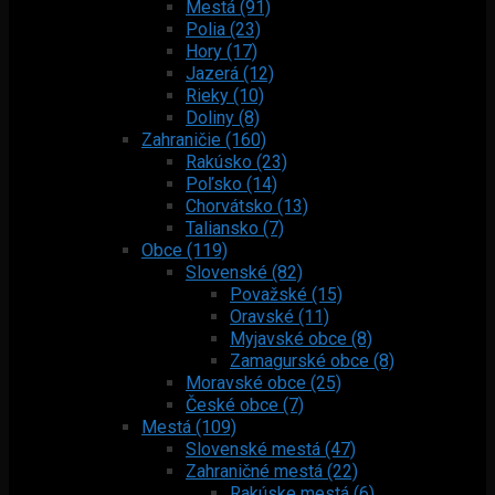
Mestá (91)
Polia (23)
Hory (17)
Jazerá (12)
Rieky (10)
Doliny (8)
Zahraničie (160)
Rakúsko (23)
Poľsko (14)
Chorvátsko (13)
Taliansko (7)
Obce (119)
Slovenské (82)
Považské (15)
Oravské (11)
Myjavské obce (8)
Zamagurské obce (8)
Moravské obce (25)
České obce (7)
Mestá (109)
Slovenské mestá (47)
Zahraničné mestá (22)
Rakúske mestá (6)