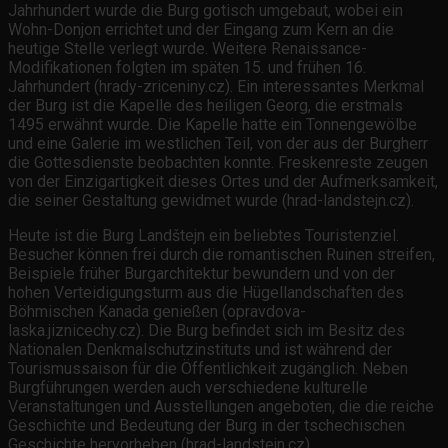
Jahrhundert wurde die Burg gotisch umgebaut, wobei ein
Wohn-Donjon errichtet und der Eingang zum Kern an die
heutige Stelle verlegt wurde. Weitere Renaissance-
Modifikationen folgten im späten 15. und frühen 16.
Jahrhundert (hrady-zriceniny.cz). Ein interessantes Merkmal
der Burg ist die Kapelle des heiligen Georg, die erstmals
1495 erwähnt wurde. Die Kapelle hatte ein Tonnengewölbe
und eine Galerie im westlichen Teil, von der aus der Burgherr
die Gottesdienste beobachten konnte. Freskenreste zeugen
von der Einzigartigkeit dieses Ortes und der Aufmerksamkeit,
die seiner Gestaltung gewidmet wurde (hrad-landstejn.cz).
Heute ist die Burg Landštejn ein beliebtes Touristenziel.
Besucher können frei durch die romantischen Ruinen streifen,
Beispiele früher Burgarchitektur bewundern und von der
hohen Verteidigungsturm aus die Hügellandschaften des
Böhmischen Kanada genießen (opravdova-
laska.jiznicechy.cz). Die Burg befindet sich im Besitz des
Nationalen Denkmalschutzinstituts und ist während der
Tourismussaison für die Öffentlichkeit zugänglich. Neben
Burgführungen werden auch verschiedene kulturelle
Veranstaltungen und Ausstellungen angeboten, die die reiche
Geschichte und Bedeutung der Burg in der tschechischen
Geschichte hervorheben (hrad-landstejn.cz).