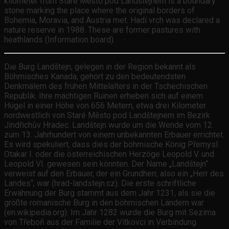
kilometer from Staré Město pod Landštejnem is a boundary
stone marking the place where the original borders of
Bohemia, Moravia, and Austria met. Hadí vrch was declared a
nature reserve in 1988. These are former pastures with
heathlands (Information board).
Die Burg Landštejn, gelegen in der Region bekannt als
Böhmisches Kanada, gehört zu den bedeutendsten
Denkmälern des frühen Mittelalters in der Tschechischen
Republik. Ihre mächtigen Ruinen erheben sich auf einem
Hügel in einer Höhe von 656 Metern, etwa drei Kilometer
nordwestlich von Staré Město pod Landštejnem im Bezirk
Jindřichův Hradec. Landštejn wurde um die Wende vom 12.
zum 13. Jahrhundert von einem unbekannten Erbauer errichtet.
Es wird spekuliert, dass dies der böhmische König Přemysl
Otakar I. oder die österreichischen Herzöge Leopold V. und
Leopold VI. gewesen sein könnten. Der Name „Landštejn“
verweist auf den Erbauer, der ein Grundherr, also ein „Herr des
Landes“, war (hrad-landstejn.cz). Die erste schriftliche
Erwähnung der Burg stammt aus dem Jahr 1231, als sie die
größte romanische Burg in den böhmischen Ländern war
(en.wikipedia.org). Im Jahr 1282 wurde die Burg mit Sezima
von Třeboň aus der Familie der Vítkovci in Verbindung