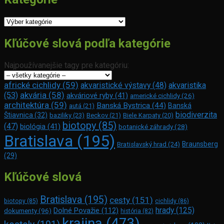
Kategórie
Kľúčové slová podľa kategórie
Najpoužívanejšie tagy pre kategóriu:
africké cichlidy
(59)
akvaristické výstavy
(48)
akvaristika
akvária
(58)
(53)
akváriové ryby
(41)
americké cichlidy
(26)
architektúra
(59)
Banská Bystrica
(44)
Banská
autá
(21)
biodiverzita
Štiavnica
(32)
baziliky
(23)
Beckov
(21)
Biele Karpaty
(20)
biotopy
(85)
(47)
biológia
(41)
botanické záhrady
(28)
Bratislava
(195)
Braunsberg
Bratislavský hrad
(24)
(29)
Kľúčové slová
Bratislava
(195)
cesty
(151)
biotopy
(85)
cichlidy
(86)
hrady
(125)
Dolné Považie
(112)
dokumenty
(96)
história
(82)
krajina
(473)