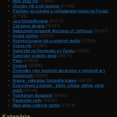
Malý atlas rýb
(71495)
Choroby rýb a ich liečenie
(67540)
Piešťany sú pokojné a vyhľadávané mesto na Považí
(67138)
Ja a fotografovanie
(65270)
Založenie akvária
(58741)
Najbežnejší prísavník Ancistrus cf. cirrhosus
(55387)
Vodné rastliny
(53352)
Rozmnožovanie rýb a vodných rastlín
(52959)
Výživa rýb
(51087)
Superstar na Slovensku a v Česku
(50655)
Čunovský vodácky areál
(48671)
Plazy
(47859)
Cicavce
(45986)
Živorodky, ryby mnohých akvaristov v minulosti aj v
súčasnosti
(45663)
Krajina - najkrajšie fotografie krajiny
(44230)
Živá potrava z prírody - blchy: cyklop, dafnia, vírnik,
prach
(43346)
Tropikárium Budapešť
(41442)
Parametre vody
(40842)
Malý atlas vodných rastlín
(37519)
Kategórie