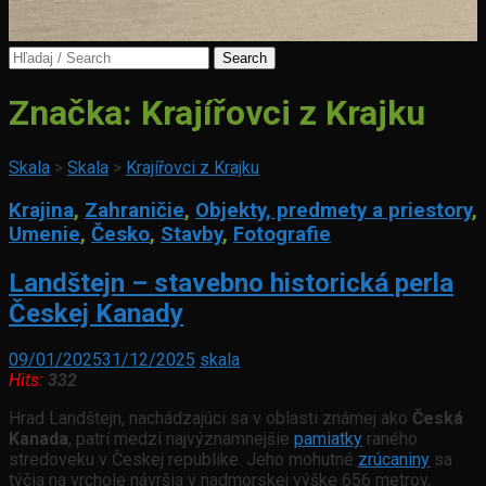
Search
for:
Značka:
Krajířovci z Krajku
Skala
>
Skala
>
Krajířovci z Krajku
Krajina
,
Zahraničie
,
Objekty, predmety a priestory
,
Umenie
,
Česko
,
Stavby
,
Fotografie
Landštejn – stavebno historická perla
Českej Kanady
09/01/2025
31/12/2025
skala
Hits:
332
Hrad Landštejn, nachádzajúci sa v oblasti známej ako
Česká
Kanada
, patrí medzi najvýznamnejšie
pamiatky
raného
stredoveku v Českej republike. Jeho mohutné
zrúcaniny
sa
týčia na vrchole návršia v nadmorskej výške 656 metrov,