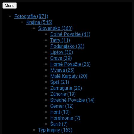
Menu
Fotografie (871)
Krajina (545)
Slovensko (363)
Dolné Považie (41)
Tatry (11)
Podunajsko (33)
Liptov (30)
Orava (29)
Horné Považie (26)
Myjava (25)
Malé Karpaty (20)
Spiš (21)
Zamagurie (20)
Záhorie (19)
Stredné Považie (14)
Gemer (12)
Hont (10)
Horehronie (7)
Šariš (7)
Typ krajiny (163)