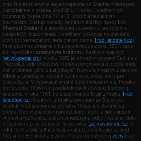
približne tri kilometre severozápadne od Starého Města pod
Landštejnem v okrese Jindřichův Hradec. Landštejn bol
postavený na prelome 12. a 13. storočia neznámym
staviteľom. Existujú dohady, že ním mohol byť český kráľ
Přemysl Otakar I.
alebo rakúski vojvodovia Leopold V. a
Leopold VI. Názov hradu „Landštejn“ odkazuje na staviteľa,
ktorý bol zemepánom, teda pánom zeme (
hrad-landstejn.cz
).
Prvá písomná zmienka o hrade pochádza z roku 1231, kedy
bol najväčším
románskym hradom
v českých krajinách
(
en.wikipedia.org
). V roku 1282 je s hradom spojený Sezima z
Třeboně z rodu Vítkovcov, ktorého potomkovia si podľa hradu
dali prídomok „páni z Landštejna“. Najvýznamnejším z nich bol
Vilém
z Landštejna, obratný politik a vojvodca, ktorý pre
cisára Karla IV. vykonával mnohé diplomatické misie. Po jeho
smrti v roku 1356 hrad prešiel do rúk kráľovskej komory a
následne, v roku 1381, ho získal Konrád Krajíř z Krajku (
hrad-
landstejn.cz
). Krajířovci z Krajku, pôvodom zo Štajerska,
vlastnili hrad takmer dve storočia. Počas ich vlastníctva
prešiel hrad významnými prestavbami, ktoré z neho urobili
výstavnú rezidenciu, patriacu medzi popredné feudálne sídla
v Čechách v prvej polovici 16. storočia (
zajimavamista.cz
). V
roku 1579 predala Anna Roupovská, rodená Krajířová, hrad
Štěpánovi Eicinkovi z Eicinku. Počas tridsaťročnej
vojny
hrad