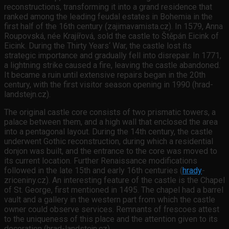
reconstructions, transforming it into a grand residence that
ranked among the leading feudal estates in Bohemia in the
first half of the 16th century (zajimavamista.cz). In 1579, Anna
Roupovská, née Krajířová, sold the castle to Štěpán Eicink of
Eicink. During the Thirty Years‘ War, the castle lost its
strategic importance and gradually fell into disrepair. In 1771,
a lightning strike caused a fire, leaving the castle abandoned.
It became a ruin until extensive repairs began in the 20th
century, with the first visitor season opening in 1990 (hrad-
landstejn.cz).
The original castle core consists of two prismatic towers, a
palace between them, and a high wall that enclosed the area
into a pentagonal layout. During the 14th century, the castle
underwent Gothic reconstruction, during which a residential
donjon was built, and the entrance to the core was moved to
its current location. Further Renaissance modifications
followed in the late 15th and early 16th centuries (
hrady
-
zriceniny.cz). An interesting feature of the castle is the Chapel
of St. George, first mentioned in 1495. The chapel had a barrel
vault and a gallery in the western part from which the castle
owner could observe services. Remnants of frescoes attest
to the uniqueness of this place and the attention given to its
decoration (hrad-landstejn.cz).