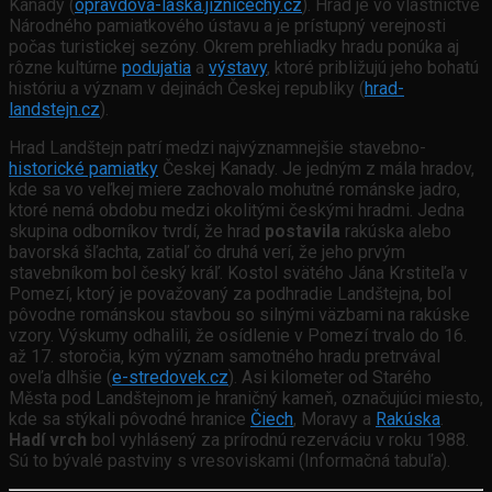
Kanady (
opravdova-laska.jiznicechy.cz
). Hrad je vo vlastníctve
Národného pamiatkového ústavu a je prístupný verejnosti
počas turistickej sezóny. Okrem prehliadky hradu ponúka aj
rôzne kultúrne
podujatia
a
výstavy
, ktoré približujú jeho bohatú
históriu a význam v dejinách Českej republiky (
hrad-
landstejn.cz
).
Hrad Landštejn patrí medzi najvýznamnejšie stavebno-
historické pamiatky
Českej Kanady. Je jedným z mála hradov,
kde sa vo veľkej miere zachovalo mohutné románske jadro,
ktoré nemá obdobu medzi okolitými českými hradmi. Jedna
skupina odborníkov tvrdí, že hrad
postavila
rakúska alebo
bavorská šľachta, zatiaľ čo druhá verí, že jeho prvým
stavebníkom bol český kráľ. Kostol svätého Jána Krstiteľa v
Pomezí, ktorý je považovaný za podhradie Landštejna, bol
pôvodne románskou stavbou so silnými väzbami na rakúske
vzory. Výskumy odhalili, že osídlenie v Pomezí trvalo do 16.
až 17. storočia, kým význam samotného hradu pretrvával
oveľa dlhšie (
e-stredovek.cz
). Asi kilometer od Starého
Města pod Landštejnom je hraničný kameň, označujúci miesto,
kde sa stýkali pôvodné hranice
Čiech
, Moravy a
Rakúska
.
Hadí vrch
bol vyhlásený za prírodnú rezerváciu v roku 1988.
Sú to bývalé pastviny s vresoviskami (Informačná tabuľa).