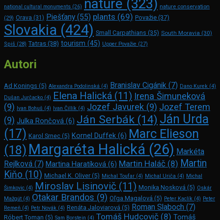
nature
(323)
nature conservation
national cultural monuments
(26)
plants
(69)
Piešťany
(55)
Považie
(37)
(29)
Orava
(31)
Slovakia
(424)
Small Carpathians
(35)
South Moravia
(30)
tourism
(45)
Tatras
(38)
Spiš
(28)
Upper Považie
(27)
Autori
Branislav Cigánik
(7)
Ad Konings
(5)
Alexandra Podolinská
(4)
Dano Kurek
(4)
Elena Halická
(11)
Irena Šimuneková
Dušan Jurčacko
(4)
(9)
Jozef Javurek
(9)
Jozef Terem
Ivan Bohuš
(4)
Ivan Čillík
(4)
Ján Urda
Ján Serbák
(14)
(9)
Julka Rončová
(6)
Marc Elie­son
(17)
Kornel Duffek
(6)
Karol Srnec
(5)
Margaréta Halická
(26)
(18)
Markéta
Martin
Martin Haláč
(8)
Rejlková
(7)
Martina Haratíková
(6)
Kiňo
(10)
Michael K. Oliver
(5)
Michal Toufar
(4)
Michal Uriča
(4)
Michal
Miroslav Lisinovič
(11)
Monika Nosková
(5)
Šimkovic
(4)
Oskár
Otakar Brandos
(9)
Oľga Magalová
(5)
Mažgút
(4)
Peter Kaclík
(4)
Peter
Roman Slaboch
(7)
Renáta Jaloviarová
(5)
Remeň
(4)
Petr Novák
(4)
Tomáš Hudcovič
(8)
Tomáš
Róbert Toman
(5)
Sam Bors­tein
(4)