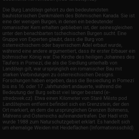
Die Burg Landštejn gehört zu den bedeutendsten
bauhistorischen Denkmälern des Böhmischen Kanada. Sie ist
eine der wenigen Burgen, in denen ein bedeutender
romanischer Kern erhalten geblieben ist, der seinesgleichen
unter den benachbarten tschechischen Burgen sucht. Eine
Gruppe von Experten glaubt, dass die Burg von
österreichischem oder bayerischem Adel erbaut wurde,
während eine andere argumentiert, dass ihr erster Erbauer ein
böhmischer König war. Die Kirche des heiligen Johannes des
Täufers in Pomezí, die als die Siedlung unterhalb von
Landštejn gilt, war ursprünglich ein romanischer Bau mit
starken Verbindungen zu österreichischen Designs.
Forschungen haben ergeben, dass die Besiedlung in Pomezí
bis ins 16. oder 17. Jahrhundert andauerte, während die
Bedeutung der Burg selbst viel länger bestand (e-
stredovek.cz). Etwa einen Kilometer von Staré Město pod
Landštejnem entfernt befindet sich ein Grenzstein, der den
Ort markiert, an dem die ursprünglichen Grenzen Böhmens,
Mährens und Österreichs aufeinandertrafen. Der Hadí vrch
wurde 1988 zum Naturschutzgebiet erklärt. Es handelt sich
um ehemalige Weiden mit Heideflächen (Informationsschild).