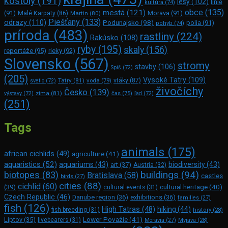
kostoly
(191)
lesy
(102)
línie
kultúra
(74)
obce
(135)
mestá
(121)
(91)
Morava
(91)
Malé Karpaty
(86)
Martin
(80)
Piešťany
(133)
odrazy
(110)
Podunajsko
(98)
polia
(91)
pohyb
(74)
príroda
(483)
rastliny
(224)
Rakúsko
(108)
ryby
(195)
skaly
(156)
reportáže
(95)
rieky
(92)
Slovensko
(567)
stromy
stavby
(106)
Spiš
(72)
(205)
Vysoké Tatry
(109)
Tatry
(81)
voda
(79)
vtáky
(87)
svetlo
(72)
živočíchy
Česko
(139)
zima
(81)
výstavy
(72)
čas
(75)
ľad
(72)
(251)
Tags
animals
(175)
african cichlids
(49)
agriculture
(41)
aquaristics
(52)
aquariums
(43)
biodiversity
(43)
art
(37)
Austria
(32)
buildings
(94)
biotopes
(83)
Bratislava
(58)
castles
birds
(27)
cities
(88)
cichlid
(60)
(39)
cultural heritage
(40)
cultural events
(31)
Czech Republic
(46)
Danube region
(36)
exhibitions
(36)
families
(27)
fish
(126)
High Tatras
(48)
hiking
(44)
fish breeding
(31)
history
(28)
Lower Považie
(41)
Liptov
(35)
livebearers
(31)
Moravia
(27)
Myjava
(28)