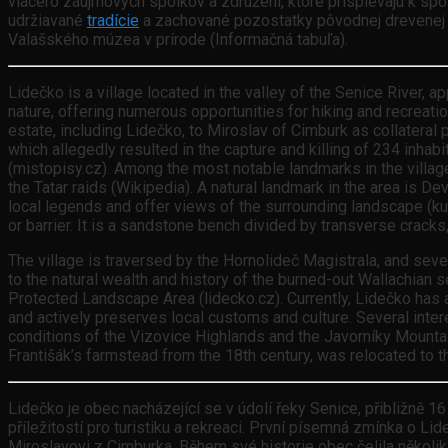
viacero záujmových spolkov a združení, ktoré prispievajú k sp
udržiavané
tradície
a zachované pozostatky pôvodnej drevenej
Valašského múzea v prírode (Informačná tabuľa).
Lidečko is a village located in the valley of the Senice River, 
nature, offering numerous opportunities for hiking and recrea
estate, including Lidečko, to Miroslav of Cimburk as collateral p
which allegedly resulted in the capture and killing of 234 inha
(mistopisy.cz). Among the most notable landmarks in the village 
the Tatar raids (Wikipedia). A natural landmark in the area is 
local legends and offer views of the surrounding landscape (ku
or barrier. It is a sandstone bench divided by transverse crack
The village is traversed by the Hornolideč Magistrala, and seve
to the natural wealth and history of the burned-out Wallachian s
Protected Landscape Area (lidecko.cz). Currently, Lidečko has app
and actively preserves local customs and culture. Several interes
conditions of the Vizovice Highlands and the Javorníky Mounta
Františák’s farmstead from the 18th century, was relocated to t
Lidečko je obec nacházející se v údolí řeky Senice, přibližně 
příležitostí pro turistiku a rekreaci. První písemná zmínka o 
Miroslavovi z Cimburka. Během své historie obec čelila několik