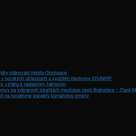
otřeby plánovaní města Olomouce
 v horských oblastiach s využitím nástrojov GIS4WRF
vo vzťahu k radiačným faktorom
mov na vybraných lokalitách mestskej časti Bratislava – Staré 
ti na negatívne aspekty klimatickej zmeny