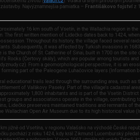
oločenskému životu (
valach.cz
). Vďaka drsným prírodným podmie
 zástavby. Najvýznamnejšia pamiatka –
Františákovo fojství
z 1
approximately 16 km south of Vsetín, in the Wallachia region in th
tion. The first written mention of Lidečko dates back to 1424, 
ossession. Throughout its history, the village faced several raids
bitants. Subsequently, it was affected by Turkish invasions in 16
is the Church of St. Catherine of Sinai, built in 1700 on the sit
Devil’s Rocks (Čertovy skály), which are popular among tourists 
dyznudy.cz). From a geomorphological perspective, it is an erosi
s, forming part of the Paleogene Luhačovice layers (Information b
ral educational trails lead through the surrounding area, such as 
ettlement of Vařákovy Paseky. Part of the village’s cadastral area
roximately 1,800 inhabitants and is part of the Vsetín District in
t groups and associations operate in the village, contributing to i
ins, Lidečko preserves maintained traditions and remnants of th
he Wallachian Open Air Museum due to its high historical value (I
16 km jižně od Vsetína, v regionu Valašsko na východě České repu
Lidečku pochází z roku 1424, kdy král Zikmund Lucemburský předa
a nájezdům a pohromám. V roce 1663 utrpěla při vpádu Tatarů, kte