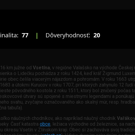
inalita:
77
|
Dôveryhodnosť:
20
e 16 km južne od
Vsetína
, v regióne Valašsko na východe Českej 
á zmienka o Lidečku pochádza z roku 1424, keď kráľ Žigmund Lu
órie obec čelila viacerým nájazdom a pohromám. V roku 1663 utrpel
683 a útokmi Kurucov v roku 1707, pri ktorých zahynulo 12 ľudí 
ieste pôvodného kostola z roku 1511, ktorý bol zničený počas t
 pieskovcové útvary sú spojené s miestnymi legendami a ponúkaj
eho svahu, zvyčajne označovaného ako skalný múr, resp. hradba.
čná tabuľa).
koľko náučných chodníkov, ako napríklad náučný chodník
Vařákov
eky. Časť katastra
obce
, ležiaca východne od železnice, sa nach
 okresu Vsetín v Zlínskom kraji. Obec si zachováva svoj tradičný