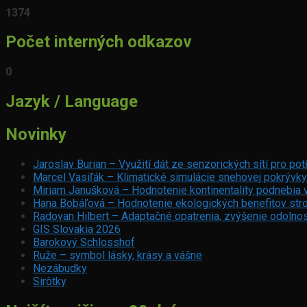
1374
Počet interných odkazov
0
Jazyk / Language
Novinky
Jaroslav Burian – Využití dát ze senzorických sítí pro p
Marcel Vasiľák – Klimatické simulácie snehovej pokrývky
Miriam Janušková – Hodnotenie kontinentality podnebia 
Hana Bobáľová – Hodnotenie ekologických benefitov stro
Radovan Hilbert – Adaptačné opatrenia, zvýšenie odolnos
GIS Slovakia 2026
Barokový Schlosshof
Ruže – symbol lásky, krásy a vášne
Nezábudky
Sirôtky