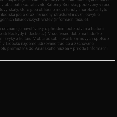
 v obci patří kostel svaté Kateřiny Sienské, postavený v roce
vy skály, které jsou oblíbené mezi turisty i horolezci. Tyto
lediska jde o erozí narušený strukturální svah, obvykle
genních luhačovických vrstev (Informační tabule).
 seznamuje návštěvníky s přírodním bohatstvím a historií
blasti Beskydy (lidecko.cz). V současné době má Lidečko
tní zvyky a kulturu. V obci působí několik zájmových spolků a
ků v Lidečku najdeme udržované tradice a zachované
dnotu přemístěna do Valašského muzea v přírodě (Informační