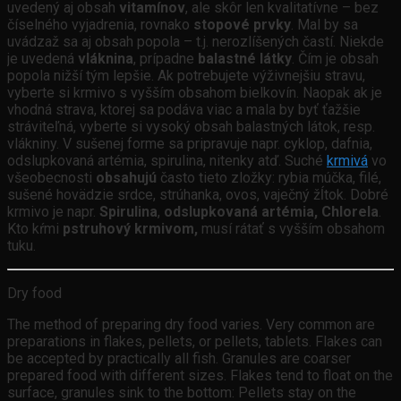
uvedený aj obsah
vitamínov
, ale skôr len kvalitatívne – bez
číselného vyjadrenia, rovnako
stopové prvky
. Mal by sa
uvádzaž sa aj obsah popola – t.j. nerozlíšených častí. Niekde
je uvedená
vláknina
, prípadne
balastné látky
. Čím je obsah
popola nižší tým lepšie. Ak potrebujete výživnejšiu stravu,
vyberte si krmivo s vyšším obsahom bielkovín. Naopak ak je
vhodná strava, ktorej sa podáva viac a mala by byť ťažšie
stráviteľná, vyberte si vysoký obsah balastných látok, resp.
vlákniny. V sušenej forme sa pripravuje napr. cyklop, dafnia,
odslupkovaná artémia, spirulina, nitenky atď. Suché
krmivá
vo
všeobecnosti
obsahujú
často tieto zložky: rybia múčka, filé,
sušené hovädzie srdce, strúhanka, ovos, vaječný žĺtok. Dobré
krmivo je napr.
Spirulina
,
odslupkovaná artémia,
Chlorela
.
Kto kŕmi
pstruhový krmivom,
musí rátať s vyšším obsahom
tuku.
Dry food
The method of preparing dry food varies. Very common are
preparations in flakes, pellets, or pellets, tablets. Flakes can
be accepted by practically all fish. Granules are coarser
prepared food with different sizes. Flakes tend to float on the
surface, granules sink to the bottom: Pellets stay on the