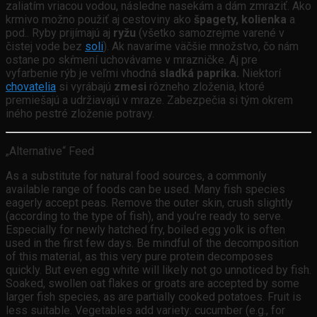
zaliatím vriacou vodou, následne nasekám a dám zmraziť. Ako
krmivo možno použiť aj cestoviny ako
špagety, kolienka
a
pod.. Ryby prijímajú aj
ryžu
(všetko samozrejme varené v
čistej vode bez
soli
). Ak navaríme väčšie množstvo, čo nám
ostane po skŕmení uchovávame v mrazničke. Aj pre
vyfarbenie rýb je veľmi vhodná
sladká paprika.
Niektorí
chovatelia
si vyrábajú
zmesi
rôzneho zloženia, ktoré
premiešajú a udržiavajú v mraze. Zabezpečia si tým okrem
iného pestré zloženie potravy.
„Alternative“ Feed
As a substitute for natural food sources, a commonly
available range of foods can be used. Many fish species
eagerly accept peas. Remove the outer skin, crush slightly
(according to the type of fish), and you’re ready to serve.
Especially for newly hatched fry, boiled egg yolk is often
used in the first few days. Be mindful of the decomposition
of this material, as this very pure protein decomposes
quickly. But even egg white will likely not go unnoticed by fish.
Soaked, swollen oat flakes or groats are accepted by some
larger fish species, as are partially cooked potatoes. Fruit is
less suitable. Vegetables add variety: cucumber (e.g., for