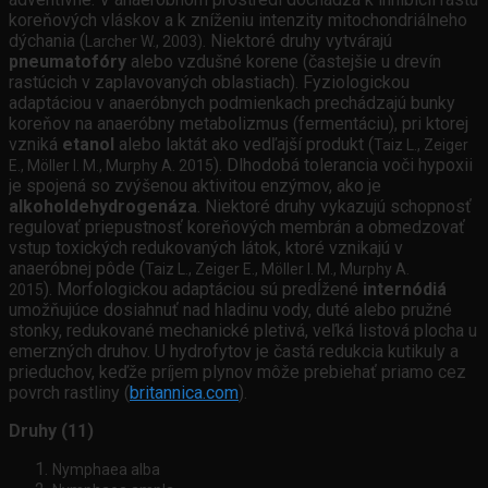
koreňových vláskov a k zníženiu intenzity mitochondriálneho
dýchania (
. Niektoré druhy vytvárajú
Larcher W., 2003)
pneumatofóry
alebo vzdušné korene (častejšie u drevín
rastúcich v zaplavovaných oblastiach). Fyziologickou
adaptáciou v anaeróbnych podmienkach prechádzajú bunky
koreňov na anaeróbny metabolizmus (fermentáciu), pri ktorej
vzniká
etanol
alebo laktát ako vedľajší produkt (
Taiz L., Zeiger
). Dlhodobá tolerancia voči hypoxii
E., Möller I. M., Murphy A. 2015
je spojená so zvýšenou aktivitou enzýmov, ako je
alkoholdehydrogenáza
. Niektoré druhy vykazujú schopnosť
regulovať priepustnosť koreňových membrán a obmedzovať
vstup toxických redukovaných látok, ktoré vznikajú v
anaeróbnej pôde (
Taiz L., Zeiger E., Möller I. M., Murphy A.
). Morfologickou adaptáciou sú predĺžené
internódiá
2015
umožňujúce dosiahnuť nad hladinu vody, duté alebo pružné
stonky, redukované mechanické pletivá, veľká listová plocha u
emerzných druhov. U hydrofytov je častá redukcia kutikuly a
prieduchov, keďže príjem plynov môže prebiehať priamo cez
povrch rastliny (
britannica.com
).
Druhy (11)
Nymphaea alba