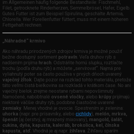
im Allgemeinen häufig folgende Bestandteile: Fischmehl,
Filet, getrocknete Rinderherzen, Semmelbrösel, Hafer, Eigelb.
Gutes Futter ist zum Beispiel Spirulina, geschälte Artemia,
Chlorella. Wer Forellenfutter füttert, muss mit einem höheren
Fettgehalt rechnen.
„Náhradné“ krmivo
Ako náhradu prirodzených zdrojov krmiva je možné použiť
bežne dostupný sortiment
potravín
. Veľa druhov rýb s
nadšením prijíma
hrach
. Odstráňte hornú slupku, roztlačte
trochu (podľa druhu rýb) a môžete „servírovať“. Najmä pre
vyliahnutý poter sa často používa v prvých dňoch uvarený
vaječný žĺtok
. Dajte pozor na rozklad tohto materiálu, pretože
táto veľmi čistá bielkovina sa rozkladá v krátkom čase. No ani
vaječný bielok zrejme neostane rybami nepovšimnutý.
Namočené, nabobtnalé
ovsené vločky
, alebo
krúpy
prijímajú
niektoré väčšie druhy rýb, podobne čiastočne uvarené
zemiaky
. Menej vhodné je ovocie. Spestrením je zelenina:
uhorka
(napr. pre prísavníky, alebo
cichlidy
),
melón, mrkva,
špenát
(aj čerstvý, aj mrazený mixovaný),
mangold, šalát,
cukina, dyňa, kapusta, kaleráb, brokolica, kel, čínska
kapusta, atď.
Vhodná je aj napr.
žihľava
. Žihľavu sparím