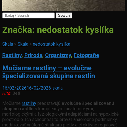
Search
for:
Značka:
nedostatok kyslíka
Skala
>
Skala
>
nedostatok kyslíka
Rastliny
,
Príroda
,
Organizmy
,
Fotografie
Močiarne rastliny – evolučne
špecializovaná skupina rastlín
16/02/2026
16/02/2026
skala
Hits:
348
Močiarne
rastliny
predstavujú
evolučne špecializovanú
skupinu rastlín
s komplexnými anatomickými,
morfologickými a fyziologickými adaptáciami na hypoxické
prostredie. Ich schopnosť tolerovať anaeróbne podmienky,
modifikovať vnútornú štruktúru pletív a efektívne regulovať