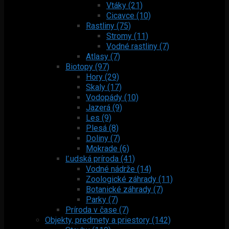
Vtáky (21)
Cicavce (10)
Rastliny (75)
Stromy (11)
Vodné rastliny (7)
Atlasy (7)
Biotopy (97)
Hory (29)
Skaly (17)
Vodopády (10)
Jazerá (9)
Les (9)
Plesá (8)
Doliny (7)
Mokrade (6)
Ľudská príroda (41)
Vodné nádrže (14)
Zoologické záhrady (11)
Botanické záhrady (7)
Parky (7)
Príroda v čase (7)
Objekty, predmety a priestory (142)