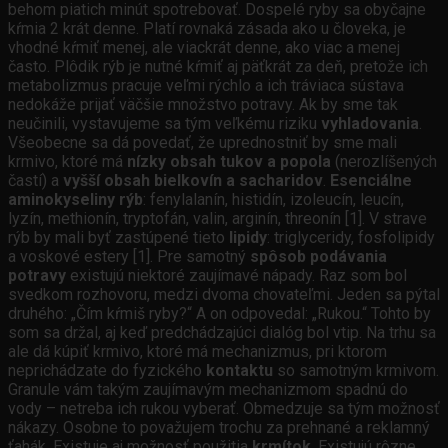
behom piatich minút spotrebovať. Dospelé ryby sa obyčajne
kŕmia 2 krát denne. Platí rovnaká zásada ako u človeka, je
vhodné kŕmiť menej, ale viackrát denne, ako viac a menej
často. Plôdik rýb je nutné kŕmiť aj päťkrát za deň, pretože ich
metabolizmus pracuje veľmi rýchlo a ich tráviaca sústava
nedokáže prijať väčšie množstvo potravy. Ak by sme tak
neučinili, vystavujeme sa tým veľkému riziku
vyhladovania
.
Všeobecne sa dá povedať, že uprednostniť by sme mali
krmivo, ktoré má
nízky obsah tukov a popola
(nerozlíšených
častí) a
vyšší obsah bielkovín a sacharidov
.
Esenciálne
aminokyseliny rýb
: fenylalanín, histidín, izoleucín, leucín,
lyzín, methionín, tryptofán, valin, arginín, threonín [1]. V strave
rýb by mali byť zastúpené tieto
lipidy
: triglyceridy, fosfolipidy
a voskové estery [1]. Pre samotný
spôsob podávania
potravy
existujú niektoré zaujímavé nápady. Raz som bol
svedkom rozhovoru, medzi dvoma chovateľmi. Jeden sa pýtal
druhého: „Čím kŕmiš ryby?“ A on odpovedal: „Rukou.“ Tohto by
som sa držal, aj keď predchádzajúci dialóg bol vtip. Na trhu sa
ale dá kúpiť krmivo, ktoré má mechanizmus, pri ktorom
neprichádzate do fyzického
kontaktu
so samotným krmivom.
Granule vám takým zaujímavým mechanizmom spadnú do
vody – netreba ich rukou vyberať. Obmedzuje sa tým možnosť
nákazy. Osobne to považujem trochu za prehnané a reklamný
ťahák. Existuje aj možnosť použitia
krmítok
. Existujú rôzne