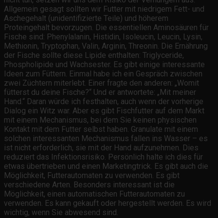
Allgemein gesagt sollten wir Futter mit niedrigem Fett- und
Aschegehalt (unidentifizierte Teile) und höherem
Proteingehalt bevorzugen. Die essentiellen Aminosäuren für
Fische sind: Phenylalanin, Histidin, Isoleucin, Leucin, Lysin,
Methionin, Tryptophan, Valin, Arginin, Threonin. Die Ernährung
der Fische sollte diese Lipide enthalten: Triglyceride,
Phospholipide und Wachsester. Es gibt einige interessante
Ideen zum Füttern. Einmal habe ich ein Gespräch zwischen
zwei Züchtern miterlebt. Einer fragte den anderen: „Womit
fütterst du deine Fische?“ Und er antwortete: „Mit meiner
Hand.“ Daran würde ich festhalten, auch wenn der vorherige
Dialog ein Witz war. Aber es gibt Fischfutter auf dem Markt
mit einem Mechanismus, bei dem Sie keinen physischen
Kontakt mit dem Futter selbst haben. Granulate mit einem
solchen interessanten Mechanismus fallen ins Wasser – es
ist nicht erforderlich, sie mit der Hand aufzunehmen. Dies
reduziert das Infektionsrisiko. Persönlich halte ich dies für
etwas übertrieben und einen Marketingtrick. Es gibt auch die
Möglichkeit, Futterautomaten zu verwenden. Es gibt
verschiedene Arten. Besonders interessant ist die
Möglichkeit, einen automatischen Futterautomaten zu
verwenden. Es kann gekauft oder hergestellt werden. Es wird
wichtig, wenn Sie abwesend sind.