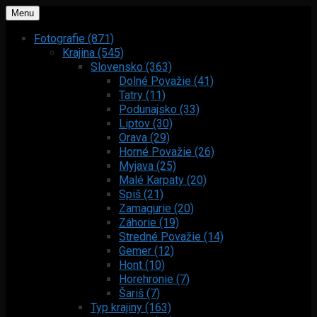
Menu
Fotografie (871)
Krajina (545)
Slovensko (363)
Dolné Považie (41)
Tatry (11)
Podunajsko (33)
Liptov (30)
Orava (29)
Horné Považie (26)
Myjava (25)
Malé Karpaty (20)
Spiš (21)
Zamagurie (20)
Záhorie (19)
Stredné Považie (14)
Gemer (12)
Hont (10)
Horehronie (7)
Šariš (7)
Typ krajiny (163)