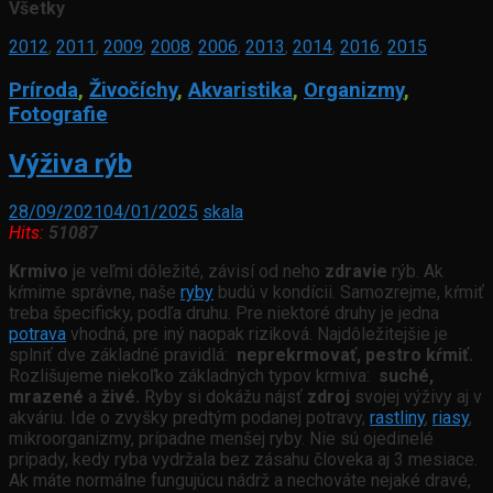
Všetky
2012
,
2011
,
2009
,
2008
,
2006
,
2013
,
2014
,
2016
,
2015
Príroda
,
Živočíchy
,
Akvaristika
,
Organizmy
,
Fotografie
Výživa rýb
28/09/2021
04/01/2025
skala
Hits:
51087
Krmivo
je veľmi dôležité, závisí od neho
zdravie
rýb. Ak
kŕmime správne, naše
ryby
budú v kondícii. Samozrejme, kŕmiť
treba špecificky, podľa druhu. Pre niektoré druhy je jedna
potrava
vhodná, pre iný naopak riziková. Najdôležitejšie je
splniť dve základné pravidlá:
neprekrmovať, pestro kŕmiť.
Rozlišujeme niekoľko základných typov krmiva:
suché,
mrazené
a
živé.
Ryby si dokážu nájsť
zdroj
svojej výživy aj v
akváriu. Ide o zvyšky predtým podanej potravy,
rastliny
,
riasy
,
mikroorganizmy, prípadne menšej ryby. Nie sú ojedinelé
prípady, kedy ryba vydržala bez zásahu človeka aj 3 mesiace.
Ak máte normálne fungujúcu nádrž a nechováte nejaké dravé,