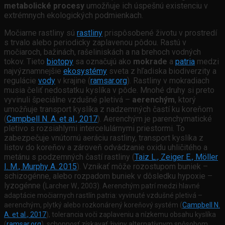
metabolické procesy
umožňuje ich úspešnú existenciu v
extrémnych ekologických podmienkach.
Močiarne rastliny sú
rastliny
prispôsobené životu v prostredí
s trvalo alebo periodicky zaplavenou pôdou. Rastú v
močiaroch, bažinách, rašeliniskách a na brehoch vodných
tokov. Tieto
biotopy
sa označujú ako
mokrade
a
patria
medzi
najvýznamnejšie
ekosystémy
sveta z hľadiska biodiverzity a
regulácie
vody
v krajine (
ramsar.org
). Rastliny v mokradiach
musia čeliť nedostatku kyslíka v pôde. Mnohé druhy si preto
vyvinuli špeciálne vzdušné pletivá –
aerenchým
, ktorý
umožňuje transport kyslíka z nadzemných častí ku koreňom
(
Campbell N. A. et al., 2017
). Aerenchým je parenchymatické
pletivo s rozsiahlymi intercelulárnymi priestormi. To
zabezpečuje vnútornú aeráciu rastliny, transport kyslíka z
listov do koreňov a zároveň odvádzanie oxidu uhličitého a
metánu s podzemných častí rastliny (
Taiz L., Zeiger E., Möller
I. M., Murphy A. 2015
). Vznikať môže rozostupom buniek –
schizogénne, alebo rozpadom buniek v dôsledku hypoxie –
lyzogénne (
Larcher W., 2003). Aerenchým patrí medzi hlavné
adaptácie močiarnych rastlín patria: vyvinuté vzdušné pletivá –
aerenchým, plytký alebo rozkonárený koreňový systém (
Campbell N.
A. et al., 2017
), tolerancia voči zaplaveniu a nízkemu obsahu kyslíka
(
ramsar.org
), schopnosť získavať živiny alternatívnym spôsobom