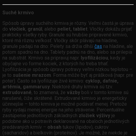
Suché krmivo
Spôsob úpravy suchého krmiva je rôzny. Veľmi častá je úprava
do
vločiek
,
granúl
, alebo
peliet, tabliet
. Vločky dokážu prijať
prakticky všetky ryby. Granule sú hrubšie pripravené krmivo,
ktoré má rôznu veľkosť. Vločky skôr plávajú na hladine,
granule padajú na dno: Pelety sa držia dlhší
čas
na hladine, ale
potom spadnú na dno. Tablety padnú na dno, alebo sa prilepia
na substrát. Krmivo sa pripravuj napr.
lyofilizáciou
, kedy je
obyčajne vo forme kociek, z ktorých ho treba trhať.
Lyofilizácia je spôsob úpravy potravy veľmi nízkou teplotou –
je to
sušenie mrazom
. Forma môže byť aj prášková (napr. pre
poter). Často sa lyofilizuje živé krmivo:
cyklop, dafnie,
artémia, gammarusy
. Niektoré druhy krmiva sú tzv.
extrudované
, to znamená, že
väzby
boli v tomto krmive sú
narušené, čiže skrátené. Extrudované krmivo je energeticky
účinnejšie – tohto krmiva je možné podávať menej. Pretože
ryby vydajú menej energie na jeho strávenie. Percentuálne
zastúpenie jednotlivých základných
zložiek výživy
je
podobne ako u potravín deklarované na obaloch jednotlivých
predávaných krmív –
obsah
tukov (lipidov), cukrov
(sacharidov) a bielkovín (proteínov). Je možné, že niekde je