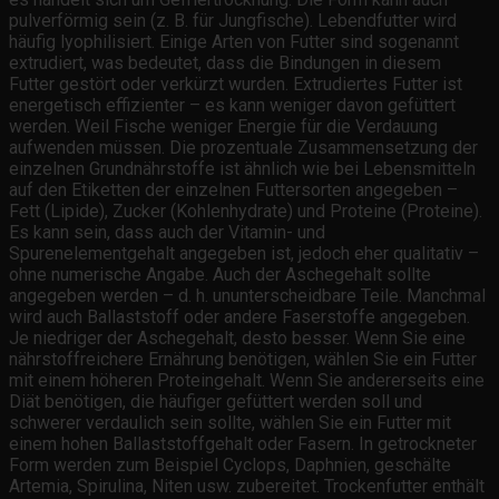
pulverförmig sein (z. B. für Jungfische). Lebendfutter wird
häufig lyophilisiert. Einige Arten von Futter sind sogenannt
extrudiert, was bedeutet, dass die Bindungen in diesem
Futter gestört oder verkürzt wurden. Extrudiertes Futter ist
energetisch effizienter – es kann weniger davon gefüttert
werden. Weil Fische weniger Energie für die Verdauung
aufwenden müssen. Die prozentuale Zusammensetzung der
einzelnen Grundnährstoffe ist ähnlich wie bei Lebensmitteln
auf den Etiketten der einzelnen Futtersorten angegeben –
Fett (Lipide), Zucker (Kohlenhydrate) und Proteine (Proteine).
Es kann sein, dass auch der Vitamin- und
Spurenelementgehalt angegeben ist, jedoch eher qualitativ –
ohne numerische Angabe. Auch der Aschegehalt sollte
angegeben werden – d. h. ununterscheidbare Teile. Manchmal
wird auch Ballaststoff oder andere Faserstoffe angegeben.
Je niedriger der Aschegehalt, desto besser. Wenn Sie eine
nährstoffreichere Ernährung benötigen, wählen Sie ein Futter
mit einem höheren Proteingehalt. Wenn Sie andererseits eine
Diät benötigen, die häufiger gefüttert werden soll und
schwerer verdaulich sein sollte, wählen Sie ein Futter mit
einem hohen Ballaststoffgehalt oder Fasern. In getrockneter
Form werden zum Beispiel Cyclops, Daphnien, geschälte
Artemia, Spirulina, Niten usw. zubereitet. Trockenfutter enthält