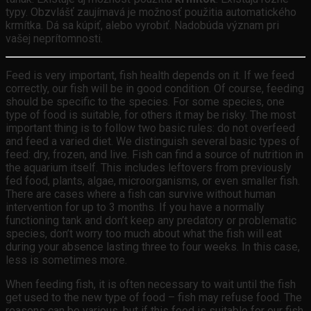
typy. Obzvlášť zaujímavá je možnosť použitia automatického
krmítka. Dá sa kúpiť, alebo vyrobiť. Nadobúda význam pri
vašej neprítomnosti.
Feed is very important, fish health depends on it. If we feed
correctly, our fish will be in good condition. Of course, feeding
should be specific to the species. For some species, one
type of food is suitable, for others it may be risky. The most
important thing is to follow two basic rules: do not overfeed
and feed a varied diet. We distinguish several basic types of
feed: dry, frozen, and live. Fish can find a source of nutrition in
the aquarium itself. This includes leftovers from previously
fed food, plants, algae, microorganisms, or even smaller fish.
There are cases where a fish can survive without human
intervention for up to 3 months. If you have a normally
functioning tank and don’t keep any predatory or problematic
species, don’t worry too much about what the fish will eat
during your absence lasting three to four weeks. In this case,
less is sometimes more.
When feeding fish, it is often necessary to wait until the fish
get used to the new type of food – fish may refuse food. The
reasons can be various, but if this feed is suitable for our fish,