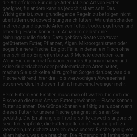
die Art erfolgen. Für einige Arten ist eine Art von Futter
geeignet, für andere kann es jedoch riskant sein. Das
Wichtigste ist, zwei grundlegende Regeln zu befolgen: nicht
überfüttern und abwechslungsreich füttern. Wir unterscheiden
mehrere grundlegende Arten von Futter: trocken, gefroren und
lebendig. Fische können im Aquarium selbst eine
Nahrungsquelle finden. Dazu gehören Reste von zuvor
gefüttertem Futter, Pflanzen, Algen, Mikroorganismen oder
sogar kleinere Fische. Es gibt Fälle, in denen ein Fisch ohne
menschliches Eingreifen bis zu 3 Monate überleben kann.
Wenn Sie ein normal funktionierendes Aquarium haben und
keine räuberischen oder problematischen Arten halten,
machen Sie sich keine allzu großen Sorgen darüber, was die
Fische während Ihrer drei- bis vierwöchigen Abwesenheit
essen werden. In diesem Fall ist manchmal weniger mehr.
Beim Füttern von Fischen muss man oft warten, bis sich die
Fische an die neue Art von Futter gewöhnen – Fische können
Futter ablehnen. Die Gründe können vielfältig sein, aber wenn
dieses Futter für unsere Fische geeignet ist, seien Sie
geduldig. Die Ernährung der Fische sollte abwechslungsreich
sein; Ich empfehle, die Futterquelle so oft wie möglich zu
wechseln, um sicherzustellen, dass unsere Fische genug von
allem haben, was sie brauchen. Die Fütterung mit fetthaltigem