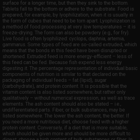
surface for a longer time, but then they sink to the bottom.
Tablets fall to the bottom or adhere to the substrate. Food is
prepared, for example, by lyophilization, when it is usually in
the form of cubes that need to be torn apart. Lyophilization is
a method of food processing at very low temperatures – it is
freeze-drying. The form can also be powdery (e.g., for fry).
Live food is often lyophilized: cyclops, daphnia, artemia,
gammarus. Some types of feed are so-called extruded, which
means that the bonds in this feed have been disrupted or
shortened. Extruded feed is more energy-efficient – less of
this feed can be fed. Because fish expend less energy
digesting it. The percentage representation of individual basic
components of nutrition is similar to that declared on the
packaging of individual feeds – fat (lipid), sugar
(carbohydrate), and protein content. It is possible that the
vitamin content is also listed somewhere, but rather only
qualitatively – without numerical expression, as well as trace
elements. The ash content should also be stated – i.e.,
undifferentiated parts. Fiber, or bulk substances, may be
listed somewhere. The lower the ash content, the better. If
you need a more nutritious diet, choose feed with a higher
protein content. Conversely, if a diet that is more suitable,
which should be given more and should be more difficult to
digest, choose a high content of bulk substances or fiber. In