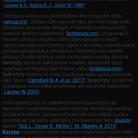
(
Juniper B. E., Robins R. J., Joel D. M., 1989
).
Zlepšujú kvalitu vody zachytávaním znečisťujúcich látok
(
ramsar.org
), znižujú riziko povodní tým, že zadržiavajú vodu
(Wetlands and climate change). Poskytujú životný priestor
mnohým druhom organizmov (
britannica.com
), prispievajú k
viazaniu uhlíka a regulácii klímy. Mokrade patria medzi
najohrozenejšie ekosystémy, najmä v dôsledku odvodňovania,
poľnohospodárstva a urbanizácie (Wetlands and climate
change). Podľa vzťahu k vode sa močiarne rastliny delia na
helofyty,
ktoré sú zakorenené v bahne, nadzemné časti
vyrastajú nad hladinu, napr. trstina, pálka (
britannica.com
),
hydrofyty
rastúce vo vode, čiastočne alebo úplne ponorené,
napr. lekno (
Campbell
N. A. et al., 2017
),
hygrofyty
sú rastliny
vyžadujúce veľmi vlhké prostredie, ale nie trvalé zaplavenie
(
Larcher W, 2003
).
Podmáčané pôdy sú charakteristické hypoxickými až
anoxickými podmienkami, ktoré výrazne obmedzujú aeróbne
dýchanie koreňov. Schopnosť tolerovať nedostatok kyslíka
predstavuje základný adaptačný mechanizmus tejto
skupiny
rastlín (
Taiz L., Zeiger E., Möller I. M., Murphy A. 2015
).
Korene
močiarnych rastlín sú často redukované, plytké alebo
adventívne. V anaeróbnom prostredí dochádza k inhibícii rastu