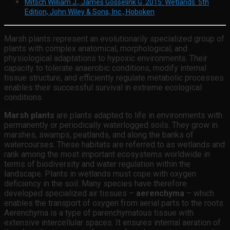
Mitsch William J., James Gosselink G. 2015: Wetlands. 5th
Edition, John Wiley & Sons, Inc., Hoboken
Marsh plants represent an evolutionarily specialized group of
plants with complex anatomical, morphological, and
physiological adaptations to hypoxic environments. Their
capacity to tolerate anaerobic conditions, modify internal
tissue structure, and efficiently regulate metabolic processes
enables their successful survival in extreme ecological
conditions.
Marsh plants
are plants adapted to life in environments with
permanently or periodically waterlogged soils. They grow in
marshes, swamps, peatlands, and along the banks of
watercourses. These habitats are referred to as wetlands and
rank among the most important ecosystems worldwide in
terms of biodiversity and water regulation within the
landscape. Plants in wetlands must cope with oxygen
deficiency in the soil. Many species have therefore
developed specialized air tissues –
aerenchyma
– which
enables the transport of oxygen from aerial parts to the roots.
Aerenchyma is a type of parenchymatous tissue with
extensive intercellular spaces. It ensures internal aeration of