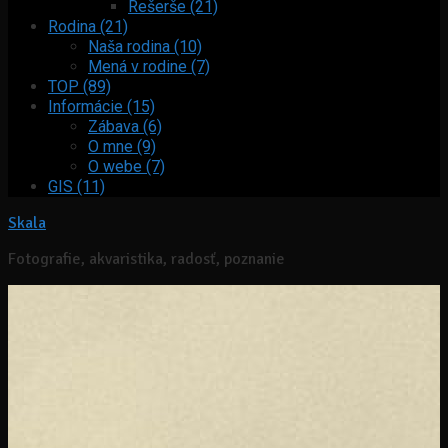
Rešerše (21)
Rodina (21)
Naša rodina (10)
Mená v rodine (7)
TOP (89)
Informácie (15)
Zábava (6)
O mne (9)
O webe (7)
GIS (11)
Skala
Fotografie, akvaristika, radosť, poznanie