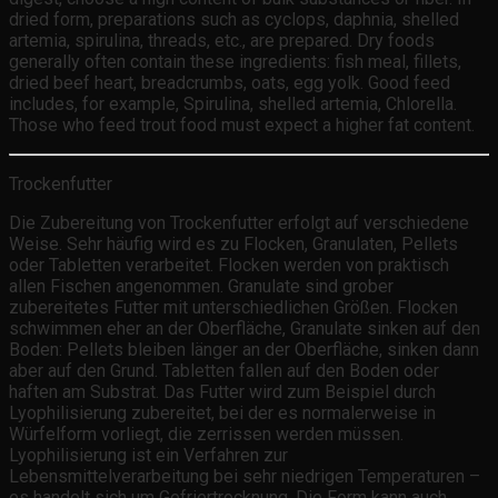
dried form, preparations such as cyclops, daphnia, shelled
artemia, spirulina, threads, etc., are prepared. Dry foods
generally often contain these ingredients: fish meal, fillets,
dried beef heart, breadcrumbs, oats, egg yolk. Good feed
includes, for example, Spirulina, shelled artemia, Chlorella.
Those who feed trout food must expect a higher fat content.
Trockenfutter
Die Zubereitung von Trockenfutter erfolgt auf verschiedene
Weise. Sehr häufig wird es zu Flocken, Granulaten, Pellets
oder Tabletten verarbeitet. Flocken werden von praktisch
allen Fischen angenommen. Granulate sind grober
zubereitetes Futter mit unterschiedlichen Größen. Flocken
schwimmen eher an der Oberfläche, Granulate sinken auf den
Boden: Pellets bleiben länger an der Oberfläche, sinken dann
aber auf den Grund. Tabletten fallen auf den Boden oder
haften am Substrat. Das Futter wird zum Beispiel durch
Lyophilisierung zubereitet, bei der es normalerweise in
Würfelform vorliegt, die zerrissen werden müssen.
Lyophilisierung ist ein Verfahren zur
Lebensmittelverarbeitung bei sehr niedrigen Temperaturen –
es handelt sich um Gefriertrocknung. Die Form kann auch