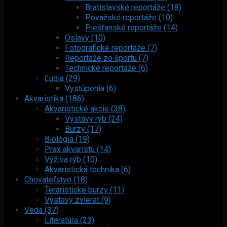
Bratislavské reportáže (18)
Považské reportáže (10)
Piešťanské reportáže (14)
Oslavy (10)
Fotografické reportáže (7)
Reportáže zo športu (7)
Technické reportáže (6)
Ľudia (29)
Vystúpenia (6)
Akvaristika (186)
Akvaristické akcie (38)
Výstavy rýb (24)
Burzy (17)
Biológia (19)
Prax akvaristu (14)
Výživa rýb (10)
Akvaristická technika (6)
Chovateľstvo (18)
Teraristické burzy (11)
Výstavy zvierat (9)
Veda (37)
Literatúra (23)