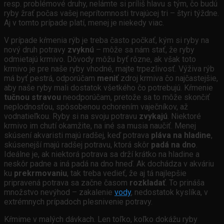
resp. problémové druhy, nelámte si príliš hlavu s tým, čo budú
ryby žrať počas vašej neprítomnosti trvajúcej tri – štyri týždne.
Aj v tomto prípade platí, menej je niekedy viac.
V prípade kŕmenia rýb je treba často počkať, kým si ryby na
nový druh potravy
zvyknú
– môže sa nám stať, že ryby
odmietajú krmivo. Dôvody môžu byť rôzne, ak však toto
krmivo je pre naše ryby vhodné, majte trpezlivosť. Výživa rýb
má byť pestrá, odporúčam
meniť
zdroj krmiva čo najčastejšie,
aby naše ryby mali dostatok všetkého čo potrebujú. Kŕmenie
tučnou stravou
neodporúčam, pretože sa to môže skončiť
neplodnosťou, spôsobenou ochorením vaječníkov, až
vodnatieľkou. Ryby si na svoju potravu
zvykajú
. Niektoré
krmivo im chutí okamžite, na iné sa musia naučiť. Menej
skúsení akvaristi majú radšej, keď potrava
pláva na hladine
,
skúsenejší majú radšej potravu, ktorá skôr
padá na dno
.
Ideálne je, ak niektorá potrava sa drží krátko na hladine a
neskôr padne a iná padá na dno hneď. Ak dochádza v akváriu
ku
prekrmovaniu
, tak treba vedieť, že aj tá najlepšie
pripravená potrava sa začne časom
rozkladať
. To prináša
množstvo nevýhod – zakalenie
vody
, nedostatok kyslíka, v
extrémnych prípadoch plesnivenie potravy.
Kŕmime v malých dávkach. Len toľko, koľko dokážu ryby