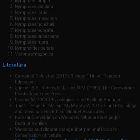
Nymphaea ampla
Nymphaea candida
Nymphaea lotus
Nymphaea mexicana
Nymphaea nouchali
Nymphaea odorata
Nymphaea pubescens
Nymphaea rubra
Nymphoides peltata
Victoria amazonica
Literatúra
Campbell, N. A. et al. (2017). Biology. 11th ed. Pearson
Education.
Juniper, B. E., Robins, R. J., Joel, D. M. (1989). The Carnivorous
Plants. Academic Press.
Larcher W., 2003. Physiological Plant Ecology. Springer.
Taiz L., Zeiger E., Möller I. M., Murphy A. 2015: Plant Physiology
and Development, 6th ed. Sinauer Associates.
Ramsar Convention on Wetlands. What are wetlands?
Dostupné online.
Wetlands and climate change. International Union for
Conservation of Nature.