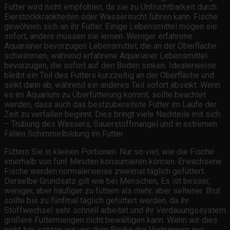
Futter wird nicht empfohlen, da sie zu Unfruchtbarkeit durch
Eierstockkrankheiten oder Wassersucht führen kann. Fische
gewöhnen sich an ihr Futter. Einige Lebensmittel mögen sie
sofort, andere müssen sie lernen. Weniger erfahrene
Aquarianer bevorzugen Lebensmittel, die an der Oberfläche
schwimmen, während erfahrene Aquarianer Lebensmittel
bevorzugen, die sofort auf den Boden sinken. Idealerweise
bleibt ein Teil des Futters kurzzeitig an der Oberfläche und
sinkt dann ab, während ein anderes Teil sofort absinkt. Wenn
es im Aquarium zu Überfütterung kommt, sollte beachtet
werden, dass auch das bestzubereitete Futter im Laufe der
Zeit zu verfallen beginnt. Dies bringt viele Nachteile mit sich
– Trübung des Wassers, Sauerstoffmangel und in extremen
Fällen Schimmelbildung im Futter.
Füttern Sie in kleinen Portionen. Nur so viel, wie die Fische
innerhalb von fünf Minuten konsumieren können. Erwachsene
Fische werden normalerweise zweimal täglich gefüttert.
Derselbe Grundsatz gilt wie bei Menschen; Es ist besser,
weniger, aber häufiger zu füttern als mehr, aber seltener. Brut
sollte bis zu fünfmal täglich gefüttert werden, da ihr
Stoffwechsel sehr schnell arbeitet und ihr Verdauungssystem
größere Futtermengen nicht bewältigen kann. Wenn wir dies
nicht tun, setzen wir uns dem Risiko der Verhungern aus.