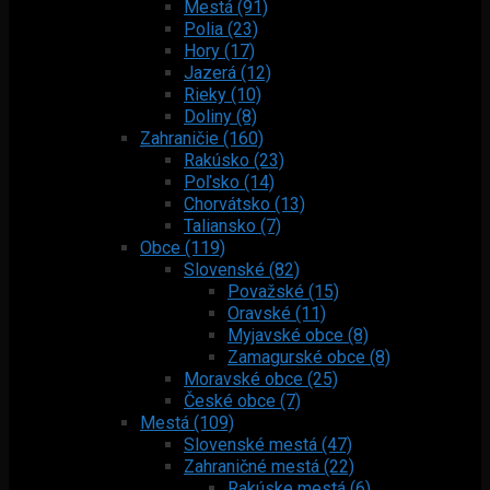
Mestá (91)
Polia (23)
Hory (17)
Jazerá (12)
Rieky (10)
Doliny (8)
Zahraničie (160)
Rakúsko (23)
Poľsko (14)
Chorvátsko (13)
Taliansko (7)
Obce (119)
Slovenské (82)
Považské (15)
Oravské (11)
Myjavské obce (8)
Zamagurské obce (8)
Moravské obce (25)
České obce (7)
Mestá (109)
Slovenské mestá (47)
Zahraničné mestá (22)
Rakúske mestá (6)