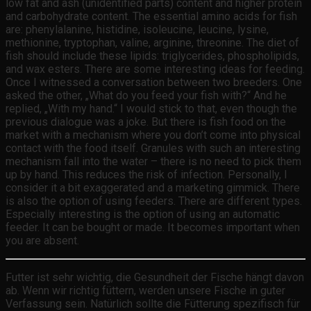
low fat and ash (unidentified parts) content and higher protein
and carbohydrate content. The essential amino acids for fish
are: phenylalanine, histidine, isoleucine, leucine, lysine,
methionine, tryptophan, valine, arginine, threonine. The diet of
fish should include these lipids: triglycerides, phospholipids,
and wax esters. There are some interesting ideas for feeding.
Once I witnessed a conversation between two breeders. One
asked the other, „What do you feed your fish with?“ And he
replied, „With my hand.“ I would stick to that, even though the
previous dialogue was a joke. But there is fish food on the
market with a mechanism where you don’t come into physical
contact with the food itself. Granules with such an interesting
mechanism fall into the water – there is no need to pick them
up by hand. This reduces the risk of infection. Personally, I
consider it a bit exaggerated and a marketing gimmick. There
is also the option of using feeders. There are different types.
Especially interesting is the option of using an automatic
feeder. It can be bought or made. It becomes important when
you are absent.
Futter ist sehr wichtig, die Gesundheit der Fische hängt davon
ab. Wenn wir richtig füttern, werden unsere Fische in guter
Verfassung sein. Natürlich sollte die Fütterung spezifisch für