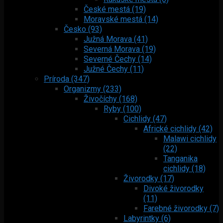
České mestá (19)
Moravské mestá (14)
Česko (93)
Južná Morava (41)
Severná Morava (19)
Severné Čechy (14)
Južné Čechy (11)
Príroda (347)
Organizmy (233)
Živočíchy (168)
Ryby (100)
Cichlidy (47)
Africké cichlidy (42)
Malawi cichlidy
(22)
Tanganika
cichlidy (18)
Živorodky (17)
Divoké živorodky
(11)
Farebné živorodky (7)
Labyrintky (6)