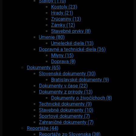
Stavby (110)
Kostoly (23)
Hrady (21)
Zrúcaniny (13)
Zámky (12)
Stavebné prvky (8)
Umenie (80)
Umelecké diela (13)
Dopravné a technické diela (36)
Mlyny (15)
Doprava (8)
Dokumenty (65)
Slovenské dokumenty (30)
Bratislavské dokumenty (9)
Dokumenty v čase (22)
Dokumenty z prírody (13)
Dokumenty o živočíchoch (8)
Technické dokumenty (9)
Stavebné dokumenty (10)
Športové dokumenty (7)
Zahraničné dokumenty (7)
Reportáže (44)
Reportáže zo Slovenska (38)