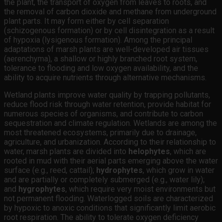
the plant, the transport of oxygen from leaves to roots, and
the removal of carbon dioxide and methane from underground
plant parts. It may form either by cell separation
(schizogenous formation) or by cell disintegration as a result
of hypoxia (lysigenous formation). Among the principal
adaptations of marsh plants are well-developed air tissues
(aerenchyma), a shallow or highly branched root system,
tolerance to flooding and low oxygen availability, and the
ability to acquire nutrients through alternative mechanisms.
Wetland plants improve water quality by trapping pollutants,
reduce flood risk through water retention, provide habitat for
numerous species of organisms, and contribute to carbon
sequestration and climate regulation. Wetlands are among the
most threatened ecosystems, primarily due to drainage,
agriculture, and urbanization. According to their relationship to
water, marsh plants are divided into
helophytes
, which are
rooted in mud with their aerial parts emerging above the water
surface (e.g., reed, cattail);
hydrophytes
, which grow in water
and are partially or completely submerged (e.g., water lily);
and
hygrophytes
, which require very moist environments but
not permanent flooding. Waterlogged soils are characterized
by hypoxic to anoxic conditions that significantly limit aerobic
root respiration. The ability to tolerate oxygen deficiency