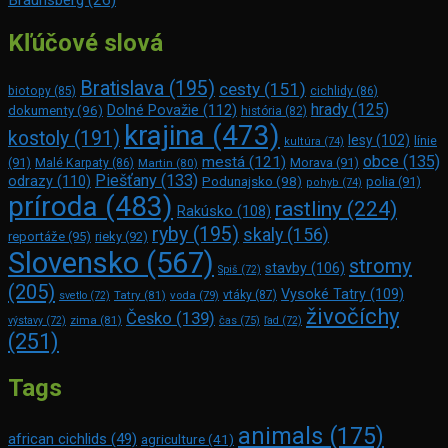
Braunsberg
(26)
Kľúčové slová
Bratislava
(195)
cesty
(151)
biotopy
(85)
cichlidy
(86)
hrady
(125)
Dolné Považie
(112)
dokumenty
(96)
história
(82)
krajina
(473)
kostoly
(191)
lesy
(102)
línie
kultúra
(74)
obce
(135)
mestá
(121)
(91)
Morava
(91)
Malé Karpaty
(86)
Martin
(80)
Piešťany
(133)
odrazy
(110)
Podunajsko
(98)
polia
(91)
pohyb
(74)
príroda
(483)
rastliny
(224)
Rakúsko
(108)
ryby
(195)
skaly
(156)
reportáže
(95)
rieky
(92)
Slovensko
(567)
stromy
stavby
(106)
Spiš
(72)
(205)
Vysoké Tatry
(109)
Tatry
(81)
voda
(79)
vtáky
(87)
svetlo
(72)
živočíchy
Česko
(139)
zima
(81)
výstavy
(72)
čas
(75)
ľad
(72)
(251)
Tags
animals
(175)
african cichlids
(49)
agriculture
(41)