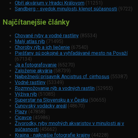
Obří akvárium v Hradci Královom
(11251)
Sandberg - svedok minulosti, klenot súčasnosti
(9722)
Najčítanejšie články
Chované ryby a vodné rastliny
(85534)
Malý atlas rýb
(71495)
Choroby rýb a ich liečenie
(67540)
Piešťany sú pokojné a vyhľadávané mesto na Považí
(67134)
Ja a fotografovanie
(65270)
Založenie akvária
(58739)
Najbežnejší prísavník Ancistrus cf. cirrhosus
(55387)
Vodné rastliny
(53349)
Rozmnožovanie rýb a vodných rastlín
(52955)
Výživa rýb
(51085)
Superstar na Slovensku a v Česku
(50655)
Čunovský vodácky areál
(48670)
Plazy
(47858)
Cicavce
(45986)
Živorodky, ryby mnohých akvaristov v minulosti aj v
súčasnosti
(45662)
Krajina - najkrajšie fotografie krajiny
(44228)