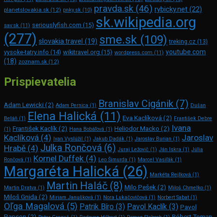
pravda.sk
(46)
rybicky.net
(22)
planetslovakia.sk
(12)
pnky.sk
(10)
sk.wikipedia.org
seriouslyfish.com
(15)
sav.sk
(11)
(277)
sme.sk
(109)
slovakia.travel
(19)
treking.cz
(13)
youtube.com
vysoke-tatry.info
(14)
wikitravel.org
(15)
wordpress.com
(11)
(18)
zoznam.sk
(12)
Prispievatelia
Branislav Cigánik
(7)
Adam Lewicki
(2)
Adam Pernica
(1)
Dušan
Elena Halická
(11)
Eva Kaclíková
(2)
Beláň
(1)
František Debre
Ivana
František Kaclík
(2)
Heliodor Macko
(2)
(1)
Hana Bobáľová
(1)
Kaclíková
(4)
Jaroslav
Ivan Vyslúžil
(1)
Jakub Dadák
(1)
Jaroslav Burian
(1)
Julka Rončová
(6)
Hrabě
(4)
Juraj Ležovič
(1)
Ján Iskra
(1)
Júlia
Kornel Duffek
(4)
Rončová
(1)
Leo Šimurda
(1)
Marcel Vasiľák
(1)
Margaréta Halická
(26)
Markéta Rejlková
(1)
Martin Haláč
(8)
Milo Pešek
(2)
Martin Dratva
(1)
Miloš Chmelko
(1)
Miloš Gnida
(2)
Miriam Janušková
(1)
Nora Lukačovičová
(1)
Norbert Sabat
(1)
Oľga Magalová
(5)
Patrik Bíro
(3)
Pavol Kaclík
(3)
Pavol
Papson
(2)
Róbert Toman