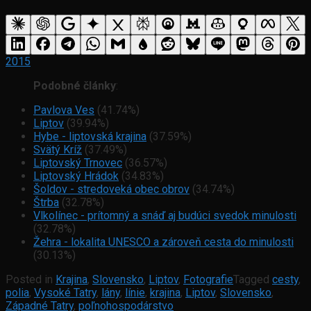
2015
Podobné články
:
Pavlova Ves
(41.74%)
Liptov
(39.94%)
Hybe - liptovská krajina
(37.59%)
Svätý Kríž
(37.49%)
Liptovský Trnovec
(36.57%)
Liptovský Hrádok
(34.83%)
Šoldov - stredoveká obec obrov
(34.74%)
Štrba
(32.78%)
Vlkolínec - prítomný a snáď aj budúci svedok minulosti
(32.78%)
Žehra - lokalita UNESCO a zároveň cesta do minulosti
(30.13%)
Posted in
Krajina
,
Slovensko
,
Liptov
,
Fotografie
Tagged
cesty
,
polia
,
Vysoké Tatry
,
lány
,
línie
,
krajina
,
Liptov
,
Slovensko
,
Západné Tatry
,
poľnohospodárstvo