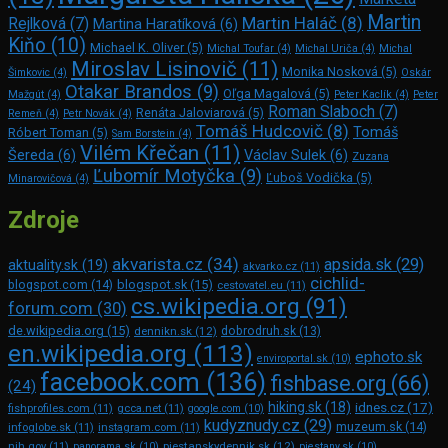
Martin
Martin Haláč
(8)
Rejlková
(7)
Martina Haratíková
(6)
Kiňo
(10)
Michael K. Oliver
(5)
Michal Toufar
(4)
Michal Uriča
(4)
Michal
Miroslav Lisinovič
(11)
Monika Nosková
(5)
Šimkovic
(4)
Oskár
Otakar Brandos
(9)
Oľga Magalová
(5)
Mažgút
(4)
Peter Kaclík
(4)
Peter
Roman Slaboch
(7)
Renáta Jaloviarová
(5)
Remeň
(4)
Petr Novák
(4)
Tomáš Hudcovič
(8)
Tomáš
Róbert Toman
(5)
Sam Bors­tein
(4)
Vilém Křečan
(11)
Šereda
(6)
Václav Sulek
(6)
Zuzana
Ľubomír Motyčka
(9)
Ľuboš Vodička
(5)
Minarovičová
(4)
Zdroje
akvarista.cz
(34)
apsida.sk
(29)
aktuality.sk
(19)
akvarko.cz
(11)
cichlid-
blogspot.com
(14)
blogspot.sk
(15)
cestovatel.eu
(11)
cs.wikipedia.org
(91)
forum.com
(30)
de.wikipedia.org
(15)
dennikn.sk
(12)
dobrodruh.sk
(13)
en.wikipedia.org
(113)
ephoto.sk
enviroportal.sk
(10)
facebook.com
(136)
fishbase.org
(66)
(24)
hiking.sk
(18)
idnes.cz
(17)
fishprofiles.com
(11)
gcca.net
(11)
google.com
(10)
kudyznudy.cz
(29)
muzeum.sk
(14)
infoglobe.sk
(11)
instagram.com
(11)
piestanskydennik.sk
(12)
nih.gov
(11)
panorama.sk
(10)
piestany.sk
(10)