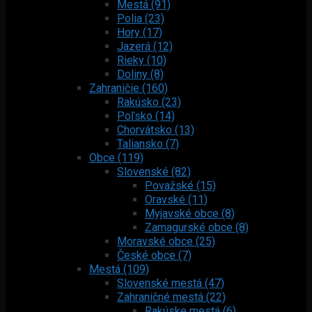
Mestá (91)
Polia (23)
Hory (17)
Jazerá (12)
Rieky (10)
Doliny (8)
Zahraničie (160)
Rakúsko (23)
Poľsko (14)
Chorvátsko (13)
Taliansko (7)
Obce (119)
Slovenské (82)
Považské (15)
Oravské (11)
Myjavské obce (8)
Zamagurské obce (8)
Moravské obce (25)
České obce (7)
Mestá (109)
Slovenské mestá (47)
Zahraničné mestá (22)
Rakúske mestá (6)