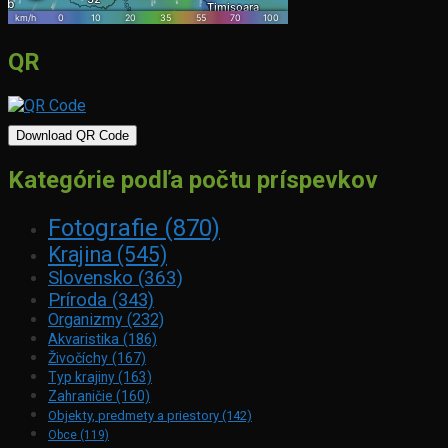
QR
Download QR Code
Kategórie podľa počtu príspevkov
Fotografie
(870)
Krajina
(545)
Slovensko
(363)
Príroda
(343)
Organizmy
(232)
Akvaristika
(186)
Živočíchy
(167)
Typ krajiny
(163)
Zahraničie
(160)
Objekty, predmety a priestory
(142)
Obce
(119)