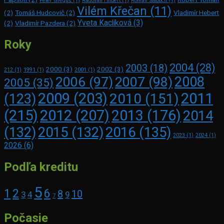
Peter Greguš
(1)
Radovan Hilbert
(1)
Roman Slaboch
(1)
Vilém Křečan
(11)
(2)
Tomáš Hudcovič
(2)
Vladimír Hebert
Yveta Kaclíková
(3)
(2)
Vladimír Pazdera
(2)
Roky
2004
(28)
2003
(18)
2000
(3)
2002
(3)
212
(1)
1991
(1)
2001
(1)
2008
2006
(97)
2007
(98)
2005
(35)
2009
(203)
2011
2010
(151)
(123)
(215)
2012
(207)
2013
(176)
2014
2016
(135)
(132)
2015
(132)
2023
(1)
2024
(1)
2026
(6)
Podľa kreditu
5
1
2
6
8
10
3
4
9
7
Počasie