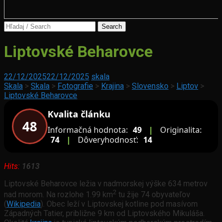
Search
for:
Sychrov
Liptovské Beharovce
–
jedno
z
Turnaj
22/12/2025
22/12/2025
skala
najkrajších
mladých
Skala
>
Skala
>
Fotografie
>
Krajina
>
Slovensko
>
Liptov
>
miest
nádejí
Liptovské Beharovce
na
zo
Myjave
Kvalita článku
štyroch
48
hlavných
Informačná hodnota:
49
|
Originalita:
miest
74
|
Dôveryhodnosť:
14
–
Budapešti,
Viedne,
Hits:
1613
Bratislavy
a
Liptovské Beharovce ležia v nadmorskej výške 634 metrov
Ľubľany
2
nad morom. Na rozlohe 1.99 km
tu žije 74 obyvateľov
(
Wikipedia
). Obec leží v Liptovskej kotline pod masívom
Západných Tatier, približne 9 km od Liptovského Mikuláša.