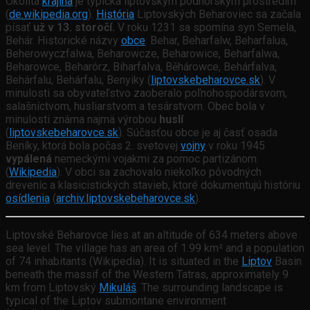
Okolitá
krajina
je typická liptovským podhorským prostredím
(
de.wikipedia.org
).
História
Liptovských Beharoviec sa začala
písať
už v 13. storočí.
V roku 1231 sa spomína syn Semela,
Behár. Historické názvy
obce
: Behar, Beharfalw, Beharfalua,
Beherowyczfalwa, Beharowcze, Beharowice, Beharfalwa,
Beharowce, Beharórz, Biharfalva, Běhárowce, Behárfalva,
Behárfalu, Behárfalu, Benyiky (
liptovskebeharovce.sk
). V
minulosti sa obyvateľstvo zaoberalo poľnohospodársvom,
salašníctvom, husliarstvom a tesárstvom. Obec bola v
minulosti známa najmä výrobou
huslí
(
liptovskebeharovce.sk
). Súčasťou obce je aj časť osada
Beníky, ktorá bola počas 2. svetovej
vojny
v roku 1945
vypálená
nemeckými vojakmi za pomoc partizánom.
(
Wikipedia
).
V obci sa zachovalo niekoľko pôvodných
dreveníc a klasicistických stavieb, ktoré dokumentujú históriu
osídlenia
(
archiv.liptovskebeharovce.sk
).
Liptovské Beharovce lies at an altitude of 634 meters above
sea level. The village has an area of 1.99 km² and a population
of 74 inhabitants (Wikipedia). It is situated in the
Liptov
Basin
beneath the massif of the Western Tatras, approximately 9
km from Liptovský
Mikuláš
. The surrounding landscape is
typical of the Liptov submontane environment