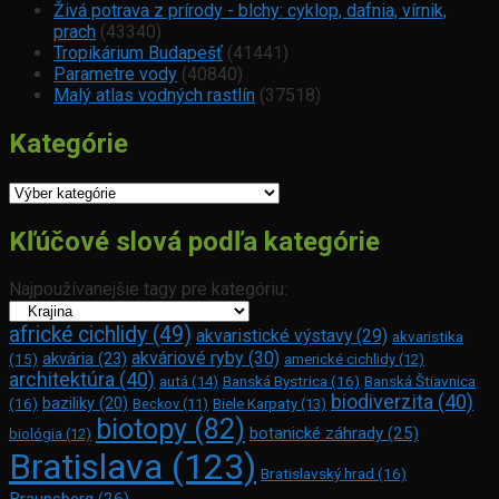
Živá potrava z prírody - blchy: cyklop, dafnia, vírnik,
prach
(43340)
Tropikárium Budapešť
(41441)
Parametre vody
(40840)
Malý atlas vodných rastlín
(37518)
Kategórie
Kategórie
Kľúčové slová podľa kategórie
Najpoužívanejšie tagy pre kategóriu:
africké cichlidy
(49)
akvaristické výstavy
(29)
akvaristika
akváriové ryby
(30)
akvária
(23)
(15)
americké cichlidy
(12)
architektúra
(40)
Banská Bystrica
(16)
Banská Štiavnica
autá
(14)
biodiverzita
(40)
(16)
baziliky
(20)
Beckov
(11)
Biele Karpaty
(13)
biotopy
(82)
botanické záhrady
(25)
biológia
(12)
Bratislava
(123)
Bratislavský hrad
(16)