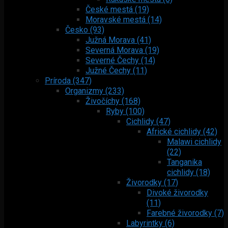
České mestá (19)
Moravské mestá (14)
Česko (93)
Južná Morava (41)
Severná Morava (19)
Severné Čechy (14)
Južné Čechy (11)
Príroda (347)
Organizmy (233)
Živočíchy (168)
Ryby (100)
Cichlidy (47)
Africké cichlidy (42)
Malawi cichlidy
(22)
Tanganika
cichlidy (18)
Živorodky (17)
Divoké živorodky
(11)
Farebné živorodky (7)
Labyrintky (6)