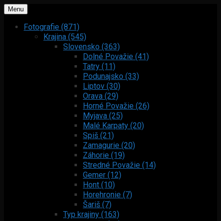
Menu
Fotografie (871)
Krajina (545)
Slovensko (363)
Dolné Považie (41)
Tatry (11)
Podunajsko (33)
Liptov (30)
Orava (29)
Horné Považie (26)
Myjava (25)
Malé Karpaty (20)
Spiš (21)
Zamagurie (20)
Záhorie (19)
Stredné Považie (14)
Gemer (12)
Hont (10)
Horehronie (7)
Šariš (7)
Typ krajiny (163)