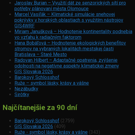
Jaroslav Burian – Využití dát ze senzorických sítí pro
potřeby plánovaní města Olomouce
Marcel Vasiľák – Klimatické simulácie snehovej
pokrývky v horských oblastiach s využitím nástrojov
GIS4WRF
Miriam Janušková – Hodnotenie kontinentality podnebia
vo vzťahu k radiačným faktorom
Hana Bobáľová – Hodnotenie ekologických benefitov
stromov na vybraných lokalitách mestskej časti
Bratislava – Staré Mesto
Radovan Hilbert – Adaptačné opatrenia, zvýšenie
odolnosti na negatívne aspekty klimatickej zmeny
GIS Slovakia 2026
Barokový Schlosshof
Ruže – symbol lásky, krásy a vášne
Nezábudky
Sirôtky
Najčítanejšie za 90 dní
Barokový Schlosshof
(2759)
GIS Slovakia 2026
(409)
Ruže - symbol lásky, krásy a vášne
(343)