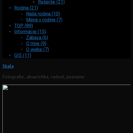
Rešerše (21)
Rodina (21)
Naša rodina (10)
Mená v rodine (7)
TOP (89)
Informácie (15)
Zábava (6)
O mne (9)
O webe (7)
GIS (11)
Skala
Fotografie, akvaristika, radosť, poznanie