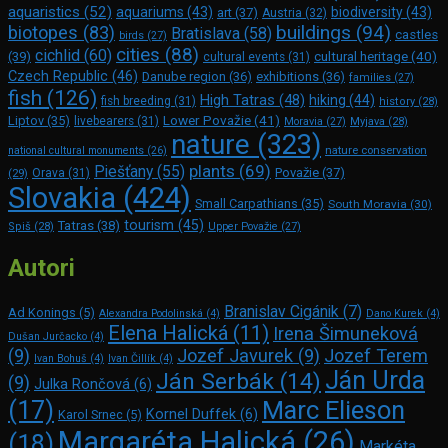
aquaristics
(52)
aquariums
(43)
biodiversity
(43)
art
(37)
Austria
(32)
buildings
(94)
biotopes
(83)
Bratislava
(58)
castles
birds
(27)
cities
(88)
cichlid
(60)
(39)
cultural heritage
(40)
cultural events
(31)
Czech Republic
(46)
Danube region
(36)
exhibitions
(36)
families
(27)
fish
(126)
High Tatras
(48)
hiking
(44)
fish breeding
(31)
history
(28)
Lower Považie
(41)
Liptov
(35)
livebearers
(31)
Moravia
(27)
Myjava
(28)
nature
(323)
nature conservation
national cultural monuments
(26)
plants
(69)
Piešťany
(55)
Považie
(37)
(29)
Orava
(31)
Slovakia
(424)
Small Carpathians
(35)
South Moravia
(30)
tourism
(45)
Tatras
(38)
Spiš
(28)
Upper Považie
(27)
Autori
Branislav Cigánik
(7)
Ad Konings
(5)
Alexandra Podolinská
(4)
Dano Kurek
(4)
Elena Halická
(11)
Irena Šimuneková
Dušan Jurčacko
(4)
(9)
Jozef Javurek
(9)
Jozef Terem
Ivan Bohuš
(4)
Ivan Čillík
(4)
Ján Urda
Ján Serbák
(14)
(9)
Julka Rončová
(6)
Marc Elie­son
(17)
Kornel Duffek
(6)
Karol Srnec
(5)
Margaréta Halická
(26)
(18)
Markéta