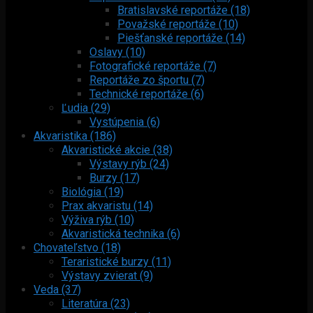
Bratislavské reportáže (18)
Považské reportáže (10)
Piešťanské reportáže (14)
Oslavy (10)
Fotografické reportáže (7)
Reportáže zo športu (7)
Technické reportáže (6)
Ľudia (29)
Vystúpenia (6)
Akvaristika (186)
Akvaristické akcie (38)
Výstavy rýb (24)
Burzy (17)
Biológia (19)
Prax akvaristu (14)
Výživa rýb (10)
Akvaristická technika (6)
Chovateľstvo (18)
Teraristické burzy (11)
Výstavy zvierat (9)
Veda (37)
Literatúra (23)