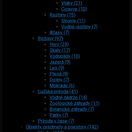
Vtáky (21)
Cicavce (10)
Rastliny (75)
Stromy (11)
Vodné rastliny (7)
Atlasy (7)
Biotopy (97)
Hory (29)
Skaly (17)
Vodopády (10)
Jazerá (9)
Les (9)
Plesá (8)
Doliny (7)
Mokrade (6)
Ľudská príroda (41)
Vodné nádrže (14)
Zoologické záhrady (11)
Botanické záhrady (7)
Parky (7)
Príroda v čase (7)
Objekty, predmety a priestory (142)