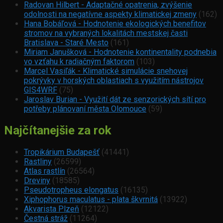
Radovan Hilbert - Adaptačné opatrenia, zvýšenie
odolnosti na negatívne aspekty klimatickej zmeny
(162)
Hana Bobáľová - Hodnotenie ekologických benefitov
stromov na vybraných lokalitách mestskej časti
Bratislava - Staré Mesto
(161)
Miriam Janušková - Hodnotenie kontinentality podnebia
vo vzťahu k radiačným faktorom
(103)
Marcel Vasiľák - Klimatické simulácie snehovej
pokrývky v horských oblastiach s využitím nástrojov
GIS4WRF
(75)
Jaroslav Burian - Využití dát ze senzorických sítí pro
potřeby plánovaní města Olomouce
(59)
Najčítanejšie za rok
Tropikárium Budapešť
(41441)
Rastliny
(26599)
Atlas rastlín
(26564)
Dreviny
(18585)
Pseudotropheus elongatus
(16135)
Xiphophorus maculatus - plata škvrnitá
(13922)
Akvarista Plzeň
(12122)
Čestná stráž
(11264)