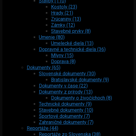
Stavby (110)
Kostoly (23)
Hrady (21)
Zrúcaniny (13)
Zámky (12)
Stavebné prvky (8)
Umenie (80)
Umelecké diela (13)
Dopravné a technické diela (36)
Mlyny (15)
Doprava (8)
Dokumenty (65)
Slovenské dokumenty (30)
Bratislavské dokumenty (9)
Dokumenty v čase (22)
Dokumenty z prírody (13)
Dokumenty o živočíchoch (8)
Technické dokumenty (9)
Stavebné dokumenty (10)
Športové dokumenty (7)
Zahraničné dokumenty (7)
Reportáže (44)
Reportáže zo Slovenska (38)