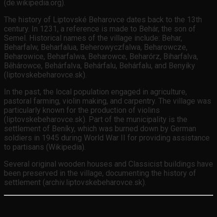
(de.wikipedia.org).
The history of Liptovské Beharovce dates back to the 13th
century. In 1231, a reference is made to Behár, the son of
Semel. Historical names of the village include: Behar,
Beharfalw, Beharfalua, Beherowyczfalwa, Beharowcze,
Beharowice, Beharfalwa, Beharowce, Beharórz, Biharfalva,
Běhárowce, Behárfalva, Behárfalu, Behárfalu, and Benyiky
(liptovskebeharovce.sk).
In the past, the local population engaged in agriculture,
pastoral farming, violin making, and carpentry. The village was
particularly known for the production of violins
(liptovskebeharovce.sk). Part of the municipality is the
settlement of Beníky, which was burned down by German
soldiers in 1945 during World War II for providing assistance
to partisans (Wikipedia).
Several original wooden houses and Classicist buildings have
been preserved in the village, documenting the history of
settlement (archiv.liptovskebeharovce.sk).