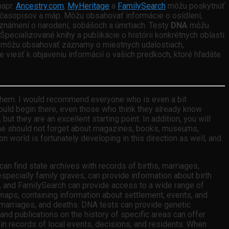
napr.
Ancestry.com
,
MyHeritage
a
FamilySearch
môžu poskytnúť
, časopisov a máp. Môžu obsahovať informácie o osídlení,
známení o narodení, sobášoch a úmrtiach. Testy
DNA
môžu
pecializované knihy a publikácie o histórii konkrétnych oblastí
ré môžu obsahovať záznamy o miestnych udalostiach,
 viesť k objaveniu informácií o vašich predkoch, ktoré hľadáte.
f them. I would recommend everyone who is even a bit
 should begin there, even those who think they already know
t they are an excellent starting point. In addition, you will
r, one should not forget about magazines, books, museums,
n world is fortunately developing in this direction as well, and
can find state archives with records of births, marriages,
especially family graves, can provide information about birth
e, and FamilySearch can provide access to a wide range of
 maps, containing information about settlement, events, and
, marriages, and deaths. DNA tests can provide genetic
nd publications on the history of specific areas can offer
ain records of local events, decisions, and residents. When