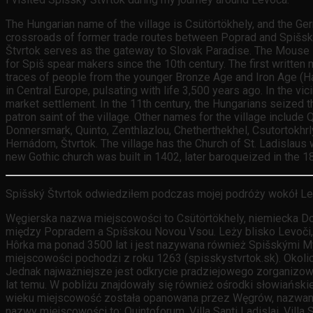
The Hungarian name of the village is Csütörtökhely, and the Ge
crossroads of former trade routes between Poprad and Spišsk
Štvrtok serves as the gateway to Slovak Paradise. The Mouse H
for Spiš spear makers since the 10th century. The first written 
traces of people from the younger Bronze Age and Iron Age (Hall
in Central Europe, pulsating with life 3,500 years ago. In the vic
market settlement. In the 11th century, the Hungarians seized the
patron saint of the village. Other names for the village include 
Donnersmark, Quinto, Zenthlazlou, Chetherthekhel, Csutortokhrl
Hernádom, Štvrtok. The village has the Church of St. Ladislaus w
new Gothic church was built in 1402, later baroqueized in the 18t
Spišský Štvrtok odwiedziłem podczas mojej podróży wokół Le
Węgierska nazwa miejscowości to Csütörtökhely, niemiecka D
między Popradem a Spišskou Novou Vsou. Leży blisko Levoči, H
Hôrka ma ponad 3500 lat i jest nazywana również Spišskými M
miejscowości pochodzi z roku 1263 (spisskystvrtok.sk). Okolic
Jednak najważniejsze jest odkrycie pradziejowego zorganizow
lat temu. W pobliżu znajdowały się również ośrodki słowiańsk
wieku miejscowość została opanowana przez Węgrów, nazwano ją
nazwy miejscowości to: Quintoforum, Villa Santi Ladislai, Villa