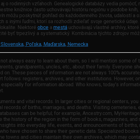
 aj o rodinných vzťahoch. Genealogické databázy vedia pomôcť, 
iestne knižnice často uchovávajú históriu regiónu v podobe kníh
ín môžu poskytnúť pohľad do každodenného života, udalostí a o
s inými ľuďmi, ktorí sa rozhodli zdieľať svoje genetické údaje. Š
lokalite. Niektoré
obce
a
mestá
uchovávajú vlastné archívy, kto
ité byť trpezlivý a systematický. Kombinácia týchto zdrojov môže
e Slovenska, Poľska, Maďarska, Nemecka
s not always easy to learn about them, so I will mention some o
 parents, grandparents, uncles, etc., about their family. Everyone
ld on. These pieces of information are not always 100% accurate, bu
part follows: registers, archives, and other institutions. Howeve
g, especially for information abroad. Who knows, today’s informatio
t.
ments and vital records. In larger cities or regional centers, you 
l records of births, marriages, and deaths. Visiting cemeteries, 
 databases can be helpful; for example, Ancestry.com, MyHeritag
e the history of the region in the form of books, magazines, and
insights into everyday life, events, and announcements of births
who have chosen to share their genetic data. Specialized books a
Some towns and cities maintain their own archives, which may cont