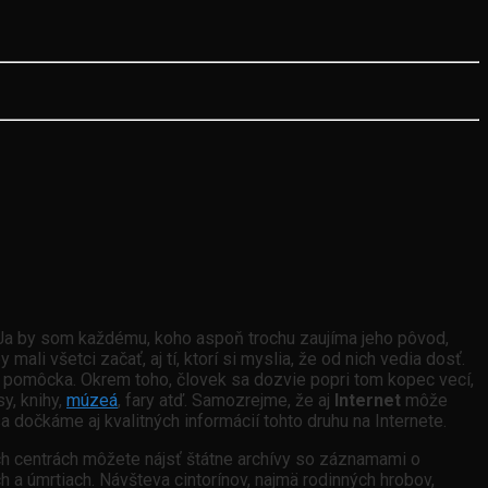
m. Ja by som každému, koho aspoň trochu zaujíma jeho pôvod,
 mali všetci začať, aj tí, ktorí si myslia, že od nich vedia dosť.
rná pomôcka. Okrem toho, človek sa dozvie popri tom kopec vecí,
y, knihy,
múzeá
, fary atď. Samozrejme, že aj
Internet
môže
 dočkáme aj kvalitných informácií tohto druhu na Internete.
ch centrách môžete nájsť štátne archívy so záznamami o
a úmrtiach. Návšteva cintorínov, najmä rodinných hrobov,