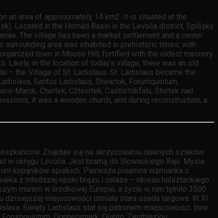
 an area of approximately 14 km2. It is situated at the
sk). Located in the Hornád Basin in the Levoča district, Spišský
nae. The village has been a market settlement and a center
e surrounding area was inhabited in prehistoric times, with
 organized town in Mouse Hill, fortified with the oldest masonry
. Likely, in the location of today’s village, there was an old
lai – the Village of St. Ladislaus. St. Ladislaus became the
v. Ladislava, Santus Ladislaus, Štwartok, Forumquintum,
ers-Marck, Čtwrtek, Cžtevrtek, Csötörtökfalu, Štvrtek nad
invasions, it was a wooden church, and during reconstruction, a
ieszkańców. Znajduje się na skrzyżowaniu dawnych szlaków
nád w okręgu Levoča. Jest bramą do Słowackiego Raju. Mysia
trum kopijników spiskich. Pierwsza pisemna wzmianka o
wieka z młodszej epoki brązu i żelaza – okresu halsztackiego.
szym murem w środkowej Europie, a życie w nim tętniło 3500
dzisiejszej miejscowości istniała stara osada targowa. W XI
slava. Święty Ladislaus stał się patronem miejscowości. Inne
ok, Forumquintum, Donnersmark, Quinto, Zenthlazlou,