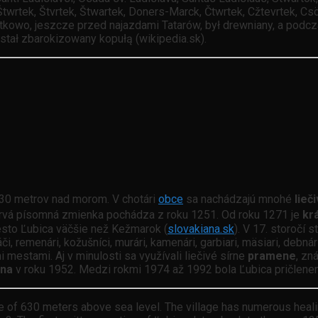
twrtek, Štvrtek, Štwartek, Doners-Marck, Čtwrtek, Cžtevrtek, Cs
zątkowo, jeszcze przed najazdami Tatarów, był drewniany, a pod
stał zbarokizowany kopułą (wikipedia.sk).
630 metrov nad morom. V chotári
obce
sa nachádzajú mnohé
lieč
Prvá písomná zmienka pochádza z roku 1251. Od roku 1271 je
kr
mesto Ľubica väčšie než Kežmarok (
slovakiana.sk
). V 17. storočí
ováči, remenári, kožušníci, murári, kamenári, garbiari, mäsiari, debná
i mestami. Aj v minulosti sa využívali liečivé sírne
pramene
, zn
ina
v roku 1952. Medzi rokmi 1974 až 1992 bola Ľubica pričlene
de of 630 meters above sea level. The village has numerous healing