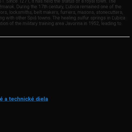
1. Since 1271, it has held the status of a royal town. The
ežmarok. During the 17th century, Ľubica remained one of the
lors, locksmiths, belt makers, furriers, masons, stonecutters,
g with other Spiš towns. The healing sulfur springs in Ľubica
n of the military training area Javorina in 1952, leading to
é a technické diela