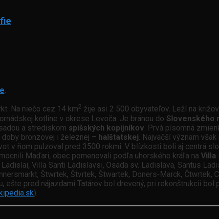
fie
e
.
2
kt. Na niečo cez 14 km
žije asi 2 500 obyvateľov. Leží na kr
 Hornádskej kotline v okrese Levoča. Je bránou do
Slovenského r
 osadou a strediskom
spišských kopijníkov
. Prvá písomná zmienk
 doby bronzovej i železnej –
halštatskej
. Najväčší význam vša
vot v ňom pulzoval pred 3500 rokmi. V blízkosti boli aj centrá s
 zmocnili Maďari, obec pomenovali podľa uhorského kráľa na
Villa
 Ladislai, Villa Santi Ladislavsi, Osada sv. Ladislava, Santus La
nnersmarkt, Štwrtek, Štvrtek, Štwartek, Doners-Marck, Čtwrtek, C
, ešte pred nájazdami Tatárov bol drevený, pri rekonštrukcii bo
kipedia.sk
).