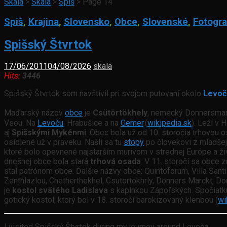
Skala
>
Skala
>
Spiš
>
Page 14
Spiš
,
Krajina
,
Slovensko
,
Obce
,
Slovenské
,
Fotogra
Spišský Štvrtok
17/06/2011
04/08/2026
skala
Hits:
3446
Spišský Štvrtok som navštívil pri svojom putovaní okolo
Levoč
Maďarský názov
obce
je
Csütörtökhely
, nemecký Donnersmar
Vsou. Na
Levoču
, Hrabušice a na
Gemer
.(
wikipedia.sk
). Leží v
aj
Spišskými Mykénmi
. Obec bola už od 10. storočia trhovou
osídlené už v praveku. Našli sa tu
stopy
po človekovi z mladšej
ktoré bolo opevnené najstarším murivom v strednej Európe a ži
dnešnej obce bola stará
trhová osada
. V 11. storočí sa obce
stal patrónom obce. Ďalšie názvy obce: Quintoforum, Villa Santi
Zenthlazlou, Chetherthekhel, Csutortokhrly, Donners Marckt, Do
je
kostol svätého Ladislava
s kaplnkou Zápoľských. Spočiatku
gotický kostol, ktorý bol v 18. storočí barokizovaný klenbou (
wi
I visited Spišský Štvrtok during my journey around Levoča.