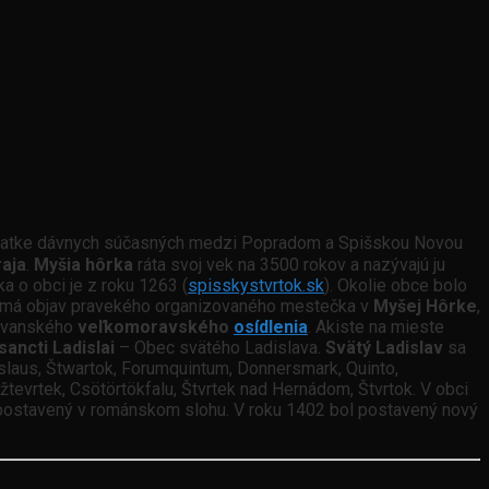
ižovatke dávnych súčasných medzi Popradom a Spišskou Novou
aja
.
Myšia hôrka
ráta svoj vek na 3500 rokov a nazývajú ju
a o obci je z roku 1263 (
spisskystvrtok.sk
). Okolie obce bolo
k má objav pravekého organizovaného mestečka v
Myšej Hôrke
,
lovanského
veľkomoravského
osídlenia
. Akiste na mieste
 sancti Ladislai
– Obec svätého Ladislava.
Svätý Ladislav
sa
dislaus, Štwartok, Forumquintum, Donnersmark, Quinto,
žtevrtek, Csötörtökfalu, Štvrtek nad Hernádom, Štvrtok. V obci
l postavený v románskom slohu. V roku 1402 bol postavený nový