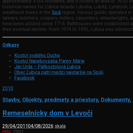
approximately 4164 residents, and it covers an area of 76.53 km
historical names for Ľubica include Lubicha, Lubitz, Lymbych, L
wealthiest towns in the
Spiš
region. Various guilds operated in 
tanners, butchers, coopers, millers, carpenters, wheelwrights, 
have been utilized since 1714. Bathhouses were established arou
their eventual decline. From 1974 to 1992, Ľubica was administ
Odkazy
Kostol svätého Ducha
Kostol Nanebovzatia Panny Márie
Ján Urda – Päťkostolová Ľubica
Obec Ľubica patrí medzi najstaršie na Spiši
Facebook
2010
Stavby
,
Objekty, predmety a priestory
,
Dokumenty
,
Remeselnícky dom v Levoči
29/04/2011
04/08/2026
skala
Hits:
2901