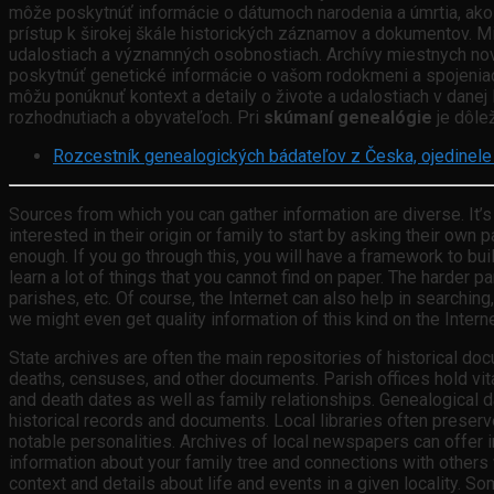
môže poskytnúť informácie o dátumoch narodenia a úmrtia, ako
prístup k širokej škále historických záznamov a dokumentov. M
udalostiach a významných osobnostiach. Archívy miestnych nov
poskytnúť genetické informácie o vašom rodokmeni a spojeniach 
môžu ponúknuť kontext a detaily o živote a udalostiach v danej 
rozhodnutiach a obyvateľoch. Pri
skúmaní genealógie
je dôlež
Rozcestník genealogických bádateľov z Česka, ojedinel
Sources from which you can gather information are diverse. It’
interested in their origin or family to start by asking their own
enough. If you go through this, you will have a framework to bui
learn a lot of things that you cannot find on paper. The harder 
parishes, etc. Of course, the Internet can also help in searchin
we might even get quality information of this kind on the Interne
State archives are often the main repositories of historical docu
deaths, censuses, and other documents. Parish offices hold vita
and death dates as well as family relationships. Genealogical
historical records and documents. Local libraries often preserv
notable personalities. Archives of local newspapers can offer 
information about your family tree and connections with others 
context and details about life and events in a given locality. 