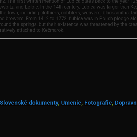
2. The first written mention of Ľubica dates back to the year 125
ewbitz, and Leibic. In the 14th century, Ľubica was larger than K
the town, including clothiers, cobblers, weavers, blacksmiths, tai
and brewers. From 1412 to 1772, Ľubica was in Polish pledge alon
nd the springs, but their existence was threatened by the creatio
ratively attached to Kežmarok.
Slovenské dokumenty
,
Umenie
,
Fotografie
,
Dopravn