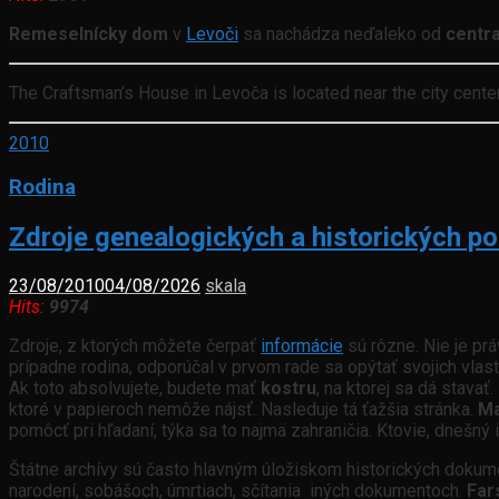
Remeselnícky dom
v
Levoči
sa nachádza neďaleko od
centr
The Craftsman’s House in Levoča is located near the city center
2010
Rodina
Zdroje genealogických a historických p
23/08/2010
04/08/2026
skala
Hits:
9974
Zdroje, z ktorých môžete čerpať
informácie
sú rôzne. Nie je pr
prípadne rodina, odporúčal v prvom rade sa opýtať svojich vla
Ak toto absolvujete, budete mať
kostru
, na ktorej sa dá stava
ktoré v papieroch nemôže nájsť. Nasleduje tá ťažšia stránka.
Ma
pomôcť pri hľadaní, týka sa to najmä zahraničia. Ktovie, dnešný
Štátne archívy sú často hlavným úložiskom historických dokum
narodení, sobášoch, úmrtiach, sčítania iných dokumentoch.
Far