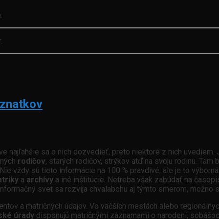
a
.
.
oznatkov
áve najľahšie sa o nich dozvedieť, preto niektoré z nich uvedie
stných
rodičov
, starých rodičov, strýkov atď na svoju rodinu. Tam by
ť. Nie vždy sú tieto informácie na 100 % pravdivé, ale je to výbo
triky
a
archívy
a iné inštitúcie. Netreba však zabúdať na časopis
 informačný svet sa rozvíja chvalabohu aj týmto smerom, možno sa
entov a matričných údajov. Vo väčších mestách alebo regionálny
ské úrady
disponujú matričnými záznamami o narodení, sobášoch 