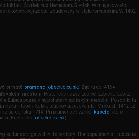
ötörtökfalu, Štvrtek nad Hernádom, Štvrtok. W miejscowości
czas rekonstrukcji został zbudowany w stylu romańskim. W 1402
ivé sírnaté
pramene
(
obeclubica.sk
). Žije tu asi 4164
áľovským mestom
. Historické názvy Ľubice: Lubicha, Lubitz,
 stále Ľubica patrila k najbohatším spišským mestám. Pôsobilo tu
ri, mlynári, tesári, kolári, sládkovia, pivovarníci. V rokoch 1412 až
áme sú od roku 1714. Pri prameňoch vznikli
kúpele
, ktoré
ná ku Kežmarku (
obeclubica.sk
).
 sulfur springs within its territory. The population of Ľubica is