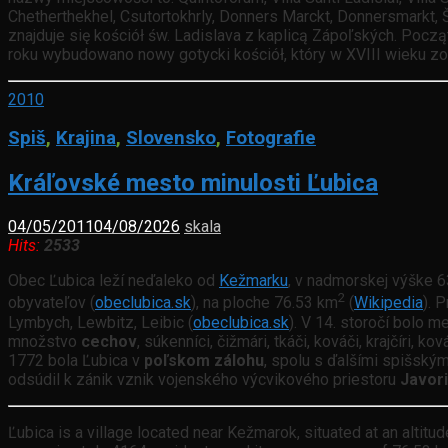
Chetherthekhel, Csutortokhrly, Donners Marckt, Donnersmarkt, Š
znajduje się kościół św. Ladislava z kaplicą Zápoľských. Poc
roku wybudowano nowy gotycki kościół, który w XVIII wieku zo
2010
Spiš
,
Krajina
,
Slovensko
,
Fotografie
Kráľovské mesto minulosti Ľubica
04/05/2011
04/08/2026
skala
Hits:
2533
Obec Ľubica leží neďaleko od
Kežmarku
, v nadmorskej výške 
2
obyvateľov (
obeclubica.sk
), na ploche 76.53 km
(
Wikipedia
). 
Lymbych, Lewbitz, Leibic (
obeclubica.sk
). V 14. storočí bolo 
množstvo
cechov
, súkenníci, čižmári, tkáči, kováči, krajčíri, k
1772 bola Ľubica v
poľskom zálohu
, spolu s ďalšími spišským
odsúdil k zánik vznik vojenského výcvikového priestoru
Javor
Ľubica is a village located near Kežmarok, situated at an altitu