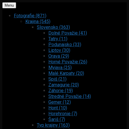
Menu
Fotografie (871)
Krajina (545)
Slovensko (363)
Dolné Považie (41)
Tatry (11)
Podunajsko (33)
Liptov (30)
Orava (29)
Horné Považie (26)
Myjava (25)
Malé Karpaty (20)
Spiš (21)
Zamagurie (20)
Záhorie (19)
Stredné Považie (14)
Gemer (12)
Hont (10)
Horehronie (7)
Šariš (7)
Typ krajiny (163)