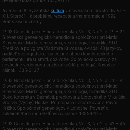
dvojitého kríža článok 1335-0137
Avenarius A. Byzantská
kultúra
v slovanskom prostredív VI. –
XII. Storočí – k problému recepcie a transformácie 1992
Bratislava neznámy
1993 Genealogicko – heraldický hlas, Vol. 3, No. 2, p. 19 – 21
Slovenská genealogická-heraldická spoločnosť pri Matici
Slovenskej Martin genealógia, vexikológia, heraldika SLO
Predkovia polyglota Vladimíra Krivossa, ovládal 40 jazykov,
riaditeľ stenografickej kancelárie oboch komôr ruského
parlamentu, trest smrti, doživotie, Soloviecke ostrovy, za
nevšedné vedomosti si získal určité privilégiá, Krivošije
článok 1335-0137
1993 Genealogicko – heraldický hlas, Vol. 3, No. 2, p. 21 – 41
Slovenská genealogická-heraldická spoločnosť pri Matici
Slovenskej Martin genealógia, vexikológia, heraldika SLO
Boka Kotorská v Dalmácii, predkovia z Liptovského Mikuláša,
Vrbický (Vyšný) Hušták, Po stopách Lehotskovcov, Pavol
Križko, Spoločnosť genealógov v Londýne, Povesť o
zakladateľoch rodu Palfiovcov článok 1335-0137
1993 Genealogicko – heraldický hlas, Vol. 3, No. 2, p. 42 – 46
Slovenská genealogická-heraldická spoločnosť pri Matici