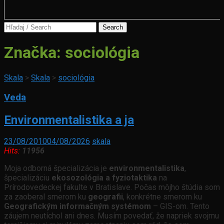
Search
for:
Značka:
sociológia
Skala
>
Skala
>
sociológia
Veda
Environmentalistika a ja
23/08/2010
04/08/2026
skala
Hits:
11956
Moja odborná špecializácia je
environmentalistika
,
špecializáciu
ekosozológia a fyziotaktika
na
Prírodovedeckej fakulte v Bratislave. Počas môjho štúdia som
za zaoberal smerom ku
geografii
, konkrétne smerom ku
Geografickým informačným systémom
– GIS-om. Tento
záujem neutíchol ani dnes. Musím povedať, že napriek svojmu