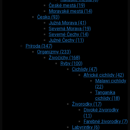
České mestá (19)
Moravské mestá (14)
Česko (93)
Južná Morava (41)
Severná Morava (19)
Severné Čechy (14)
Južné Čechy (11)
Príroda (347)
Organizmy (233)
Živočíchy (168)
Ryby (100)
Cichlidy (47)
Africké cichlidy (42)
Malawi cichlidy
(22)
Tanganika
cichlidy (18)
Živorodky (17)
Divoké živorodky
(11)
Farebné živorodky (7)
Labyrintky (6)