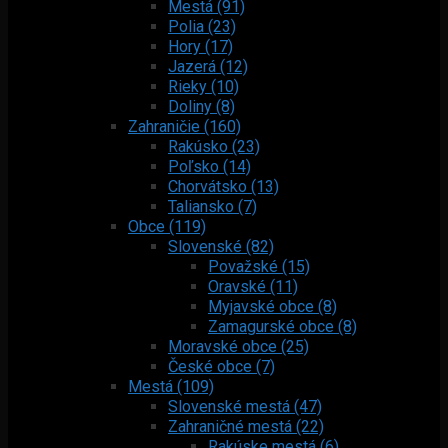
Mestá (91)
Polia (23)
Hory (17)
Jazerá (12)
Rieky (10)
Doliny (8)
Zahraničie (160)
Rakúsko (23)
Poľsko (14)
Chorvátsko (13)
Taliansko (7)
Obce (119)
Slovenské (82)
Považské (15)
Oravské (11)
Myjavské obce (8)
Zamagurské obce (8)
Moravské obce (25)
České obce (7)
Mestá (109)
Slovenské mestá (47)
Zahraničné mestá (22)
Rakúske mestá (6)