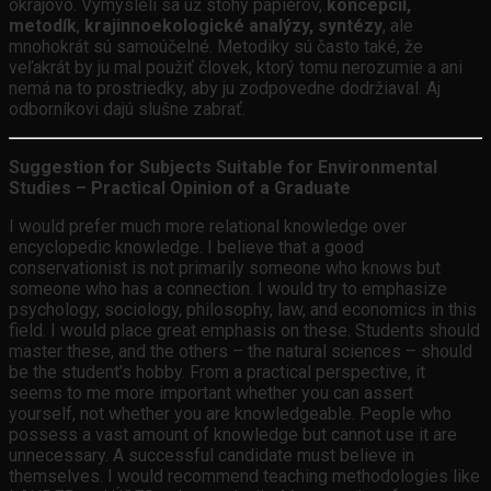
okrajovo. Vymysleli sa už stohy papierov,
koncepcií,
metodík
,
krajinnoekologické analýzy, syntézy
, ale
mnohokrát sú samoúčelné. Metodiky sú často také, že
veľakrát by ju mal použiť človek, ktorý tomu nerozumie a ani
nemá na to prostriedky, aby ju zodpovedne dodržiaval. Aj
odborníkovi dajú slušne zabrať.
Suggestion for Subjects Suitable for Environmental
Studies – Practical Opinion of a Graduate
I would prefer much more relational knowledge over
encyclopedic knowledge. I believe that a good
conservationist is not primarily someone who knows but
someone who has a connection. I would try to emphasize
psychology, sociology, philosophy, law, and economics in this
field. I would place great emphasis on these. Students should
master these, and the others – the natural sciences – should
be the student’s hobby. From a practical perspective, it
seems to me more important whether you can assert
yourself, not whether you are knowledgeable. People who
possess a vast amount of knowledge but cannot use it are
unnecessary. A successful candidate must believe in
themselves. I would recommend teaching methodologies like