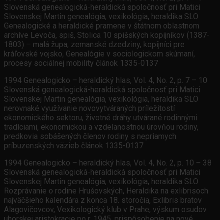
Slovenská genealogická-heraldická spoločnosť pri Matici
Slovenskej Martin genealógia, vexikológia, heraldika SLO
Genealogické a heraldické pramene v štátnom oblastnom
archíve Levoča, spiš, Stolica 10 spišských kopijníkov (1387-
1803) – malá župa, zemanské dzedziny, kopijníci pre
kráľovské vojsko, Genealógie v sociologickom skúmaní,
procesy sociálnej mobility článok 1335-0137
1994 Genealogicko – heraldický hlas, Vol. 4, No. 2, p. 7 – 10
Slovenská genealogická-heraldická spoločnosť pri Matici
Slovenskej Martin genealógia, vexikológia, heraldika SLO
nerovnaké využívanie novovytváraných príležitostí
ekonomického sektoru, životné dráhy utvárané rodinnými
tradíciami, ekonomickou a vzdelanostnou úrovňou rodiny,
predkovia sobášených členov rodiny s nepriamych
príbuzenských väzieb článok 1335-0137
1994 Genealogicko – heraldický hlas, Vol. 4, No. 2, p. 10 – 38
Slovenská genealogická-heraldická spoločnosť pri Matici
Slovenskej Martin genealógia, vexikológia, heraldika SLO
Rozprávanie o rodine Hrušovských, Heraldika na exlibrisoch
najväčšieho kalendára z konca 18. storočia, Exlibris bratov
Alagovičovcov, Vexikologický klub v Prahe, výskum osudov
uhorskej aristokracie po r. 1945, prispôsobenie na nové