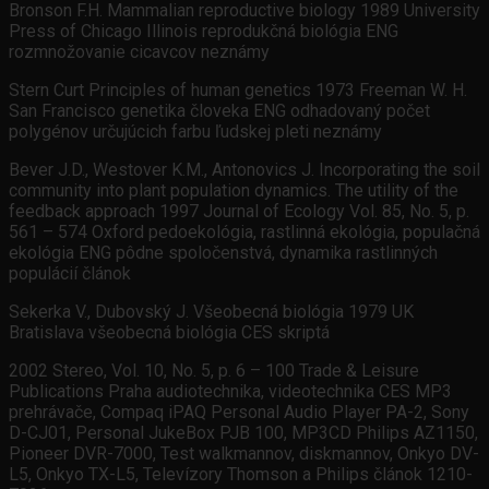
Bronson F.H. Mammalian reproductive biology 1989 University
Press of Chicago Illinois reprodukčná biológia ENG
rozmnožovanie cicavcov neznámy
Stern Curt Principles of human genetics 1973 Freeman W. H.
San Francisco genetika človeka ENG odhadovaný počet
polygénov určujúcich farbu ľudskej pleti neznámy
Bever J.D., Westover K.M., Antonovics J. Incorporating the soil
community into plant population dynamics. The utility of the
feedback approach 1997 Journal of Ecology Vol. 85, No. 5, p.
561 – 574 Oxford pedoekológia, rastlinná ekológia, populačná
ekológia ENG pôdne spoločenstvá, dynamika rastlinných
populácií článok
Sekerka V., Dubovský J. Všeobecná biológia 1979 UK
Bratislava všeobecná biológia CES skriptá
2002 Stereo, Vol. 10, No. 5, p. 6 – 100 Trade & Leisure
Publications Praha audiotechnika, videotechnika CES MP3
prehrávače, Compaq iPAQ Personal Audio Player PA-2, Sony
D-CJ01, Personal JukeBox PJB 100, MP3CD Philips AZ1150,
Pioneer DVR-7000, Test walkmannov, diskmannov, Onkyo DV-
L5, Onkyo TX-L5, Televízory Thomson a Philips článok 1210-