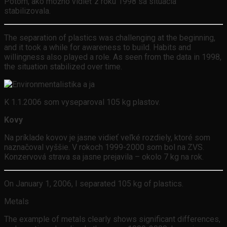
Potom, ako možno vidieť z roku 1998 sa situácia
stabilizovala.
The separation of plastics was challenging at the beginning,
and it took a while for awareness to build. Habits and
willingness also played a role. As seen from the data in 1998,
the situation stabilized over time.
K 1.1.2006 som vyseparoval 105 kg plastov.
Kovy
Na príklade kovov je jasne vidieť veľké rozdiely, ktoré som
naznačoval vyššie. V rokoch 1999-2000 som bol na ZVS.
Konzervová strava sa jasne prejavila – okolo 7 kg na rok.
On January 1, 2006, I separated 105 kg of plastics.
Metals
The example of metals clearly shows significant differences,