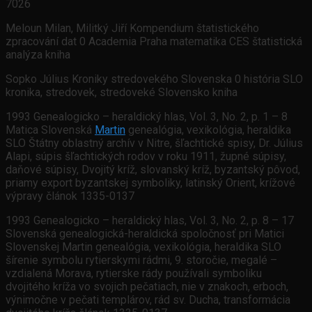
7026
Meloun Milan, Militký Jiří Kompendium štatistického
zpracování dat 0 Academia Praha matematika CES štatistická
analýza kniha
Sopko Július Kroniky stredovekého Slovenska 0 história SLO
kronika, stredovek, stredoveké Slovensko kniha
1993 Genealogicko – heraldický hlas, Vol. 3, No. 2, p. 1 – 8
Matica Slovenská
Martin
genealógia, vexikológia, heraldika
SLO Štátny oblastný archív v Nitre, šľachtické spisy, Dr. Július
Alapi, súpis šľachtických rodov v roku 1911, župné súpisy,
daňové súpisy, Dvojitý kríž, slovanský kríž, byzantský pôvod,
priamy export byzantskej symboliky, latinský Orient, krížové
výpravy článok 1335-0137
1993 Genealogicko – heraldický hlas, Vol. 3, No. 2, p. 8 – 17
Slovenská genealogická-heraldická spoločnosť pri Matici
Slovenskej Martin genealógia, vexikológia, heraldika SLO
šírenie symbolu rytierskymi rádmi, 9. storočie, megalé –
vzdialená Morava, rytierske rády používali symboliku
dvojitého kríža vo svojich pečatiach, nie v znakoch, erboch,
výnimočne v pečati templárov, rád sv. Ducha, transformácia