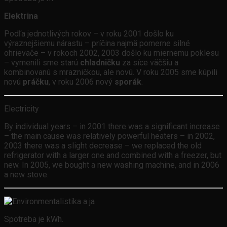
Elektrina
Podľa jednotlivých rokov – v roku 2001 došlo ku
výraznejšiemu nárastu – príčina najmä pomerne silné
ohrievače – v rokoch 2002, 2003 došlo ku miernemu poklesu
– vymenili sme starú
chladničku
za síce väčšiu a
kombinovanú s mrazničkou, ale novú. V roku 2005 sme kúpili
novú
práčku
, v roku 2006 nový
sporák
.
Electricity
By individual years – in 2001 there was a significant increase
– the main cause was relatively powerful heaters – in 2002,
2003 there was a slight decrease – we replaced the old
refrigerator with a larger one and combined with a freezer, but
new. In 2005, we bought a new washing machine, and in 2006
a new stove.
Spotreba je kWh.