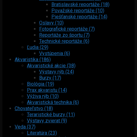
Bratislavské reportáže (18)
Považské reportáže (10)
Piešťanské reportáže (14)
Oslavy (10)
Fotografické reportáže (7)
Reportáže zo športu (7)
Technické reportáže (6)
Ľudia (29)
Vystúpenia (6)
Akvaristika (186)
Akvaristické akcie (38)
Výstavy rýb (24)
Burzy (17)
Biológia (19)
Prax akvaristu (14)
Výživa rýb (10)
Akvaristická technika (6)
Chovateľstvo (18)
Teraristické burzy (11)
Výstavy zvierat (9)
Veda (37)
Literatúra (23)