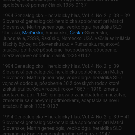
spoločenské pomery článok 1335-0137
1994 Genealogicko – heraldický hlas, Vol. 4, No. 2, p. 38 – 39
Slovenská genealogická-heraldická spoločnosť pri Matici
Slovenskej Martin genealógia, vexikológia, heraldika SLO
Uhorsko,
Maďarsko
, Rumunsko,
Česko
-Slovensko,
Juhoslávia, ZSSR, Rakúsko, Nemecko, USA, väčšia asimilácia
šľachty žijúcej na Slovensku ako v Rumunsku, majetková
situácia, politické pôsobenie, hospodárske pôsobenie,
medzivojnové obdobie článok 1335-0137
1994 Genealogicko – heraldický hlas, Vol. 4, No. 2, p. 39
Slovenská genealogická-heraldická spoločnosť pri Matici
Slovenskej Martin genealógia, vexikológia, heraldika SLO
vojnové obdobie, pôsobenie 30 židovských rodov, ktoré
získali titul baróna v rozpätí rokov 1867 – 1918, zmena
postavenia po r. 1945, emigrovalo zanedbateľné množstvo,
zmierenia sa s novými podmienkami, adaptácia na novú
situáciu článok 1335-0137
1994 Genealogicko – heraldický hlas, Vol. 4, No. 2, p. 39 – 41
Slovenská genealogická-heraldická spoločnosť pri Matici
Slovenskej Martin genealógia, vexikológia, heraldika SLO
emigrácia až po zmene politického režimu v r. 1947,