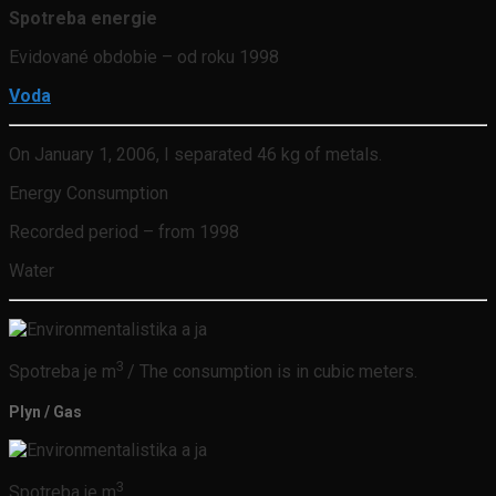
Spotreba energie
Evidované obdobie – od roku 1998
Voda
On January 1, 2006, I separated 46 kg of metals.
Energy Consumption
Recorded period – from 1998
Water
3
Spotreba je m
/ The consumption is in cubic meters.
Plyn / Gas
3
Spotreba je m