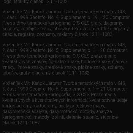
logo, tabuľky článok 1211-1082
Voženílek Vít, Kaňok Jaromír Tvorba tematických máp v GIS,
1. časť 1999 Geoinfo, No. 4, Supplement, p. 19 – 20 Computer
Press Brno tematická kartografia, GIS CES grafy, diagramy,
schémy, vedľajšie mapy, obrázky, textové polia, blokdiagramy,
citácie, registre, zoznamy, reklamy článok 1211-1082
Voženílek Vít, Kaňok Jaromír Tvorba tematických máp v GIS,
2. časť 1999 Geoinfo, No. 5, Supplement, p. 1 – 20 Computer
Press Brno tematická kartografia, GIS CES znázornenie
kvalitatívnych znakov, figurálne znaky, bodové znaky, čiarové
znaky, líniové znaky, areálové znaky, plošné znaky, schémy,
tabuľky, grafy, diagramy článok 1211-1082
Voženílek Vít, Kaňok Jaromír Tvorba tematických máp v GIS,
3. časť 1999 Geoinfo, No. 6, Supplement, p. 1 – 21 Computer
Press Brno tematická kartografia, GIS CES Prezentácia
kvalitatívnych a kvantitatívnych informácií, kvantitatívne údaje,
kartodiagramy, kartogramy, analýza tečkové mapy,
dasymetrická analýza, dasymetrické metódy, analýza
kartogramická, metódy izolinií, delenie stupníc, stupnice
článok 1211-1082