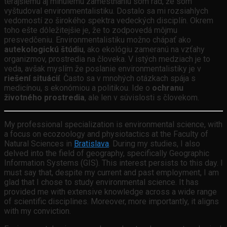
terajšiemu aj minulému zamestnaniu som rád, že som
vyštudoval environmentalistiku. Dostalo sa mi rozsiahlych
vedomostí zo širokého spektra vedeckých disciplín. Okrem
toho ešte dôležitejšie je, že to zodpovedá môjmu
presvedčeniu. Environmentalistiku možno chápať ako
autekologickú štúdiu
, ako ekológiu zameranú na vzťahy
organizmov, prostredia na človeka. V istých medziach je to
veda, avšak myslím že poslanie environmentalistiky je v
riešení situácií
. Často sa v mnohých otázkach spája s
medicínou, s ekonómiou a politikou. Ide o
ochranu
životného prostredia
, ale len v súvislosti s človekom.
My professional specialization is environmental science, with
a focus on ecozoology and physiotactics at the Faculty of
Natural Sciences in
Bratislava
. During my studies, I also
delved into the field of geography, specifically Geographic
Information Systems (GIS). This interest persists to this day. I
must say that, despite my current and past employment, I am
glad that I chose to study environmental science. It has
provided me with extensive knowledge across a wide range
of scientific disciplines. Moreover, more importantly, it aligns
with my conviction.