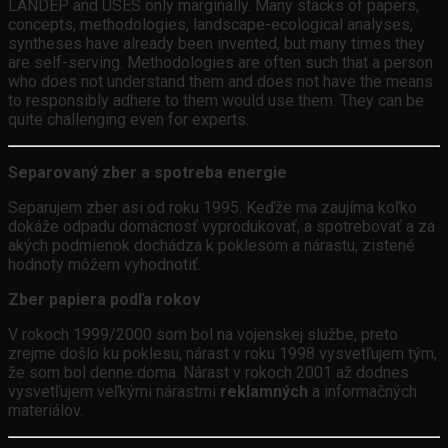
LANDEP and ÚSES only marginally. Many stacks of papers,
concepts, methodologies, landscape-ecological analyses,
syntheses have already been invented, but many times they
are self-serving. Methodologies are often such that a person
who does not understand them and does not have the means
to responsibly adhere to them would use them. They can be
quite challenging even for experts.
Separovaný zber a spotreba energie
Separujem zber asi od roku 1995. Keďže ma zaujíma koľko
dokáže odpadu domácnosť vyprodukovať, a spotrebovať a za
akých podmienok dochádza k poklesom a nárastu, zistené
hodnoty môžem vyhodnotiť.
Zber papiera podľa rokov
V rokoch 1999/2000 som bol na vojenskej službe, preto
zrejme došlo ku poklesu, nárast v roku 1998 vysvetľujem tým,
že som bol denne doma. Nárast v rokoch 2001 až dodnes
vysvetľujem veľkými nárastmi
reklamných
a informačných
materiálov.