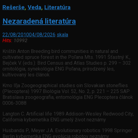
Rešerše
,
Veda
,
Literatúra
Nezaradená literatúra
22/08/2010
04/08/2026
skala
Hits:
10992
Krištín Anton Breeding bird communities in natural and
cultivated spruce forest in the Poľana Mts. 1991 Šťastný K.,
Bejček V. (eds.): Bird Census and Atlas Studies p. 299 – 302
ornitológia, synekológia ENG Poľana, prírodzený les,
kultivovaný les článok
Krno Iľja Zoogeographical studies oin Slovakian stoneflies
(Plecoptera) 1997 Biológia Vol. 52, No. 2, p. 221 – 225 SAP
Bratislava zoogeografia, entomológia ENG Plecoptera článok
0006-3088
Langton C. Artificial life 1989 Addison-Wesley Redwood City,
California kybernetika ENG umelý život neznámy
Husbands P., Meyer J.A. Evolutionary robotics 1998 Springer
Berlin kybernetika ENG evolúcia robotov neznámy