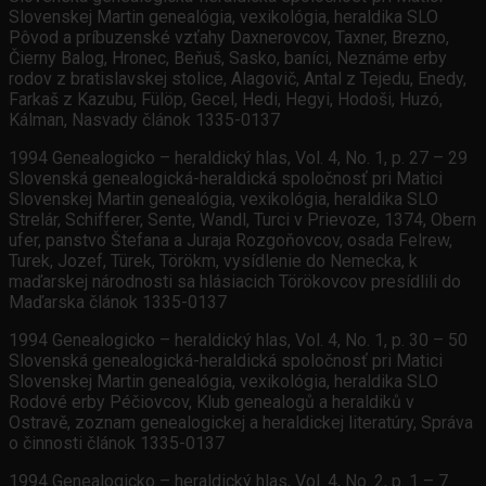
Slovenskej Martin genealógia, vexikológia, heraldika SLO
Pôvod a príbuzenské vzťahy Daxnerovcov, Taxner, Brezno,
Čierny Balog, Hronec, Beňuš, Sasko, baníci, Neznáme erby
rodov z bratislavskej stolice, Alagovič, Antal z Tejedu, Enedy,
Farkaš z Kazubu, Fülöp, Gecel, Hedi, Hegyi, Hodoši, Huzó,
Kálman, Nasvady článok 1335-0137
1994 Genealogicko – heraldický hlas, Vol. 4, No. 1, p. 27 – 29
Slovenská genealogická-heraldická spoločnosť pri Matici
Slovenskej Martin genealógia, vexikológia, heraldika SLO
Strelár, Schifferer, Sente, Wandl, Turci v Prievoze, 1374, Obern
ufer, panstvo Štefana a Juraja Rozgoňovcov, osada Felrew,
Turek, Jozef, Türek, Törökm, vysídlenie do Nemecka, k
maďarskej národnosti sa hlásiacich Törökovcov presídlili do
Maďarska článok 1335-0137
1994 Genealogicko – heraldický hlas, Vol. 4, No. 1, p. 30 – 50
Slovenská genealogická-heraldická spoločnosť pri Matici
Slovenskej Martin genealógia, vexikológia, heraldika SLO
Rodové erby Péčiovcov, Klub genealogů a heraldiků v
Ostravě, zoznam genealogickej a heraldickej literatúry, Správa
o činnosti článok 1335-0137
1994 Genealogicko – heraldický hlas, Vol. 4, No. 2, p. 1 – 7