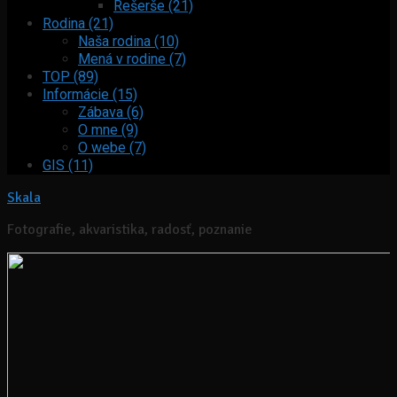
Rešerše (21)
Rodina (21)
Naša rodina (10)
Mená v rodine (7)
TOP (89)
Informácie (15)
Zábava (6)
O mne (9)
O webe (7)
GIS (11)
Skala
Fotografie, akvaristika, radosť, poznanie