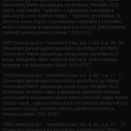
Slovenskej Martin genealógia, vexikológia, heraldika SLO
Dejiny rodu Meško – jedného z najstarších oravských a
liptivských rodov, komes Hudka – Hudkont, prvá tretina 13.
storočia, homo regius, Usporiadanie osobného a rodinného
archívu, triedenie a usporadúvania písomností, dokumentárny
materiál, korešpondencia článok 1335-0137
1993 Genealogicko – heraldický hlas, Vol. 3, No. 2, p. 46 -50
Slovenská genealogická-heraldická spoločnosť pri Matici
Slovenskej Martin genealógia, vexikológia, heraldika SLO
práce, fotografie, tlače, zvukové záznamy, audiovizuálne
záznamy, iné dokumenty článok 1335-0137
1994 Genealogicko – heraldický hlas, Vol. 4, No. 1, p. 1 – 11
Slovenská genealogická-heraldická spoločnosť pri Matici
Slovenskej Martin genealógia, vexikológia, heraldika SLO
Slovenské mestské vlajky a štandardy, heraldická komisia,
schvaľovanie novonavrhovaných erbov, mestské vlajky, tvorba
nových vlajok, vlajková kompozícia s evidentne stredovekými
koreňmi v Levoči, skrížené kladivá, symboly baníctva a
hutníctva článok 1335-0137
1994 Genealogicko – heraldický hlas, Vol. 4, No. 1, p. 12 – 27
Slovenská genealogická-heraldická spoločnosť pri Matici