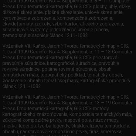
1. časť 1999 Geoinfo, No. 4, Supplement, p. 8 – 11 Computer
Press Brno tematická kartografia, GIS CES plochy, uhly, dĺžky,
dĺžkové skreslenie, plošné skreslenie, uhlové skreslenie,
vyrovnávacie zobrazenie, kompenzačné zobrazenie,
ekvideformáty, izokoly, výber kartografického zobrazenia,
súradnicové systémy, jednoznačné určenie plochy,
zemepisné súradnice článok 1211-1082
Voženílek Vít, Kaňok Jaromír Tvorba tematických máp v GIS,
1. časť 1999 Geoinfo, No. 4, Supplement, p. 11 – 13 Computer
Press Brno tematická kartografia, GIS CES priestorové
pravoúhle súradnice, kartografické súradnice, pravoúhle
rovinné súradnice, polárne rovinné súradnice, obsah
tematických máp, topografický podklad, tematický obsah,
zostavenie obsahu tematickej mapy, kartografické procedúry
článok 1211-1082
Voženílek Vít, Kaňok Jaromír Tvorba tematických máp v GIS,
1. časť 1999 Geoinfo, No. 4, Supplement, p. 13 – 19 Computer
Press Brno tematická kartografia, GIS CES metódy
kartografického znázorňovania, kompozícia tematických máp,
základné kompozičné prvky, mapové pole, názov mapy,
mierka, legenda, tvorba legendy, štrukturalizácia tematického
obsahu, nadstavbové kompozičné prvky, tiráž, smerovka,