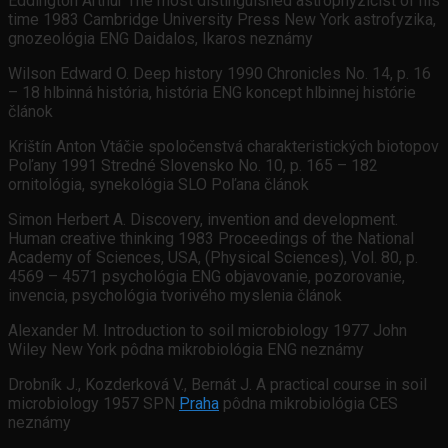
Eddington Arthur The most distinguished astrophyzicist of his
time 1983 Cambridge University Press New York astrofyzika,
gnozeológia ENG Daidalos, Ikaros neznámy
Wilson Edward O. Deep history 1990 Chronicles No. 14, p. 16
– 18 hlbinná história, história ENG koncept hlbinnej histórie
článok
Krištín Anton Vtáčie spoločenstvá charakteristických biotopov
Poľany 1991 Stredné Slovensko No. 10, p. 165 – 182
ornitológia, synekológia SLO Poľana článok
Simon Herbert A. Discovery, invention and development.
Human creative thinking 1983 Proceedings of the National
Academy of Sciences, USA, (Physical Sciences), Vol. 80, p.
4569 – 4571 psychológia ENG objavovanie, pozorovanie,
invencia, psychológia tvorivého myslenia článok
Alexander M. Introduction to soil microbiology 1977 John
Wiley New York pôdna mikrobiológia ENG neznámy
Drobník J., Kozderková V., Bernát J. A practical course in soil
microbiology 1957 SPN
Praha
pôdna mikrobiológia CES
neznámy