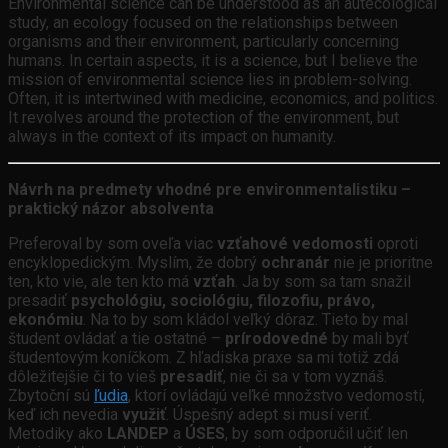
Environmental science can be understood as an autecological
study, an ecology focused on the relationships between
organisms and their environment, particularly concerning
humans. In certain aspects, it is a science, but I believe the
mission of environmental science lies in problem-solving.
Often, it is intertwined with medicine, economics, and politics.
It revolves around the protection of the environment, but
always in the context of its impact on humanity.
Návrh na predmety vhodné pre environmentalistiku –
praktický názor absolventa
Preferoval by som oveľa viac
vzťahové vedomosti
oproti
encyklopedickým. Myslím, že dobrý
ochranár
nie je prioritne
ten, kto vie, ale ten kto má
vzťah
. Ja by som sa tam snažil
presadiť
psychológiu, sociológiu, filozofiu, právo,
ekonómiu
. Na to by som kládol veľký dôraz. Tieto by mal
študent ovládať a tie ostatné –
prírodovedné
by mali byť
študentovým koníčkom. Z hľadiska praxe sa mi totiž zdá
dôležitejšie či to vieš
presadiť
, nie či sa v tom vyznáš.
Zbytoční sú
ľudia
, ktorí ovládajú veľké množstvo vedomostí,
keď ich nevedia
využiť
. Úspešný adept si musí veriť.
Metodiky ako
LANDEP
a
ÚSES
, by som odporučil učiť len