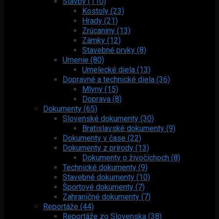
Stavby (110)
Kostoly (23)
Hrady (21)
Zrúcaniny (13)
Zámky (12)
Stavebné prvky (8)
Umenie (80)
Umelecké diela (13)
Dopravné a technické diela (36)
Mlyny (15)
Doprava (8)
Dokumenty (65)
Slovenské dokumenty (30)
Bratislavské dokumenty (9)
Dokumenty v čase (22)
Dokumenty z prírody (13)
Dokumenty o živočíchoch (8)
Technické dokumenty (9)
Stavebné dokumenty (10)
Športové dokumenty (7)
Zahraničné dokumenty (7)
Reportáže (44)
Reportáže zo Slovenska (38)