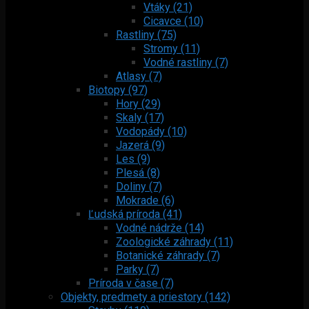
Vtáky (21)
Cicavce (10)
Rastliny (75)
Stromy (11)
Vodné rastliny (7)
Atlasy (7)
Biotopy (97)
Hory (29)
Skaly (17)
Vodopády (10)
Jazerá (9)
Les (9)
Plesá (8)
Doliny (7)
Mokrade (6)
Ľudská príroda (41)
Vodné nádrže (14)
Zoologické záhrady (11)
Botanické záhrady (7)
Parky (7)
Príroda v čase (7)
Objekty, predmety a priestory (142)