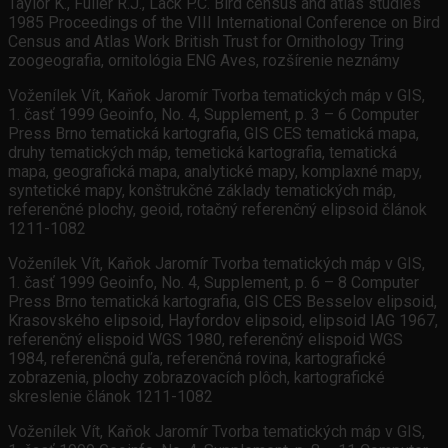
Taylor K., Fuller R.J., Lack P.C. Bird census and atlas studies
1985 Proceedings of the VIII International Conference on Bird
Census and Atlas Work British Trust for Ornithology Tring
zoogeografia, ornitológia ENG Aves, rozšírenie neznámy
Voženílek Vít, Kaňok Jaromír Tvorba tematických máp v GIS,
1. časť 1999 Geoinfo, No. 4, Supplement, p. 3 – 6 Computer
Press Brno tematická kartografia, GIS CES tematická mapa,
druhy tematických máp, temetická kartografia, tematická
mapa, geografická mapa, analytické mapy, komplaxné mapy,
syntetické mapy, konštrukčné základy tematických máp,
referenčné plochy, geoid, rotačný referenčný elipsoid článok
1211-1082
Voženílek Vít, Kaňok Jaromír Tvorba tematických máp v GIS,
1. časť 1999 Geoinfo, No. 4, Supplement, p. 6 – 8 Computer
Press Brno tematická kartografia, GIS CES Besselov elipsoid,
Krasovského elipsoid, Hayfordov elipsoid, elipsoid IAG 1967,
referenčný elispoid WGS 1980, referenčný elispoid WGS
1984, referenčná guľa, referenčná rovina, kartografické
zobrazenia, plochy zobrazovacích plôch, kartografické
skreslenie článok 1211-1082
Voženílek Vít, Kaňok Jaromír Tvorba tematických máp v GIS,