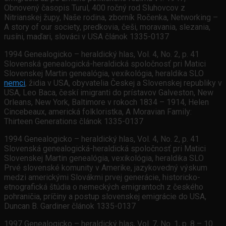
Obnovený časopis Turul, 400 ročný rod Sluhovcov z
Nitrianskej župy, Naše rodina, zborník Ročenka, Networking –
A story of our society, predkovia, češi, moravania, slezania,
rusíni, maďari, slováci v USA článok 1335-0137
1994 Genealogicko – heraldický hlas, Vol. 4, No. 2, p. 41
Slovenská genealogická-heraldická spoločnosť pri Matici
Slovenskej Martin genealógia, vexikológia, heraldika SLO
nemci
, židia v USA, obyvatelia Českej a Slovenskej republiky v
USA, Leo Baca, českí imigranti do prístavov Galveston, New
Orleans, New York, Baltimore v rokoch 1834 – 1914, Helen
Cincebeaux, americká folkloristka, A Moravian Family:
Thirteen Generations článok 1335-0137
1994 Genealogicko – heraldický hlas, Vol. 4, No. 2, p. 41
Slovenská genealogická-heraldická spoločnosť pri Matici
Slovenskej Martin genealógia, vexikológia, heraldika SLO
Prvé slovenské komunity v Amerike, jazykovedný výskum
medzi americkými Slovákmi prvej generácie, historicko-
etnografická štúdia o nemeckých emigrantoch z českého
pohraničia, príčiny a postup slovenskej emigrácie do USA,
Duncan B. Gardiner článok 1335-0137
1997 Genealogicko – heraldický hlas, Vol. 7, No. 1, p. 8 – 10