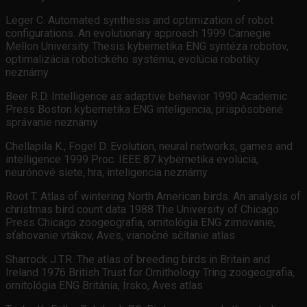
Leger C. Automated synthesis and optimization of robot
configurations. An evolutionary approach 1999 Carnegie
Mellon University Thesis kybernetika ENG syntéza robotov,
optimalizácia robotického systému, evolúcia robotiky
neznámy
Beer R.D. Intelligence as adaptive behavior 1990 Academic
Press Boston kybernetika ENG inteligencia, prispôsobené
správanie neznámy
Chellapila K., Fogel D. Evolution, neural networks, games and
intelligence 1999 Proc. IEEE 87 kybernetika evolúcia,
neurónové siete, hra, inteligencia neznámy
Root T. Atlas of wintering North American birds. An analysis of
christmas bird count data 1988 The University of Chicago
Press Chicago zoogeografia, ornitológia ENG zimovanie,
sťahovanie vtákov, Aves, vianočné sčítanie atlas
Sharrock J.T.R. The atlas of breeding birds in Britain and
Ireland 1976 British Trust for Ornithology Tring zoogeografia,
ornitológia ENG Británia, Írsko, Aves atlas