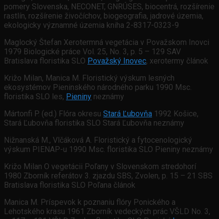
pomery Slovenska, NECONET, GNRÚSES, biocentrá, rozšírenie
rastlín, rozšírenie živočíchov, biogeografia, jadrové územia,
ekologicky významné územia kniha 2-8317-0323-9
Maglocký Štefan Xerotermná vegetácia v Považskom Inovci
1979 Biologické práce Vol. 25, No. 3, p. 5 – 129 SAV
Bratislava floristika SLO
Považský Inovec
, xerotermy článok
Križo Milan, Manica M. Floristický výskum lesných
ekosystémov Pieninského národného parku 1990 Msc.
floristika SLO les,
Pieniny
neznámy
Mártonfi P. (ed.) Flóra okresu
Stará Ľubovňa
1992 Košice,
Stará Ľubovňa floristika SLO Stará Ľubovňa neznámy
Nižnanská M., Vlčáková A. Floristický a fytocenologický
výskum PIENAP-u 1990 Msc. floristika SLO Pieniny neznámy
Križo Milan O vegetácii Poľany v Slovenskom stredohorí
1980 Zborník referátov 3. zjazdu SBS, Zvolen, p. 15 – 21 SBS
Bratislava floristika SLO Poľana článok
Manica M. Príspevok k poznaniu flóry Ponického a
Lehotského krasu 1961 Zborník vedeckých prác VŠLD No. 3,