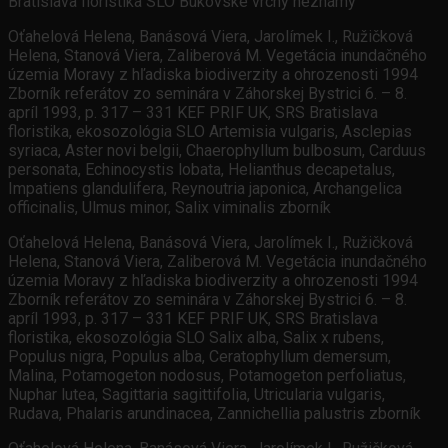
Bratislava floristika SLO Bukovské vrchy neznámy
Oťahelová Helena, Banásová Viera, Jarolímek I., Ružičková
Helena, Stanová Viera, Zaliberová M. Vegetácia inundačného
územia Moravy z hľadiska biodiverzity a ohrozenosti 1994
Zborník referátov zo seminára v Záhorskej Bystrici 6. – 8.
apríl 1993, p. 317 – 331 KEF PRIF UK, SRS Bratislava
floristika, ekosozológia SLO Artemisia vulgaris, Asclepias
syriaca, Aster novi belgii, Chaerophyllum bulbosum, Carduus
personata, Echinocystis lobata, Helianthus decapetalus,
Impatiens glandulifera, Reynoutria japonica, Archangelica
officinalis, Ulmus minor, Salix viminalis zborník
Oťahelová Helena, Banásová Viera, Jarolímek I., Ružičková
Helena, Stanová Viera, Zaliberová M. Vegetácia inundačného
územia Moravy z hľadiska biodiverzity a ohrozenosti 1994
Zborník referátov zo seminára v Záhorskej Bystrici 6. – 8.
apríl 1993, p. 317 – 331 KEF PRIF UK, SRS Bratislava
floristika, ekosozológia SLO Salix alba, Salix x rubens,
Populus nigra, Populus alba, Ceratophyllum demersum,
Malina, Potamogeton nodosus, Potamogeton perfoliatus,
Nuphar lutea, Sagittaria sagittifolia, Utricularia vulgaris,
Rudava, Phalaris arundinacea, Zannichellia palustris zborník