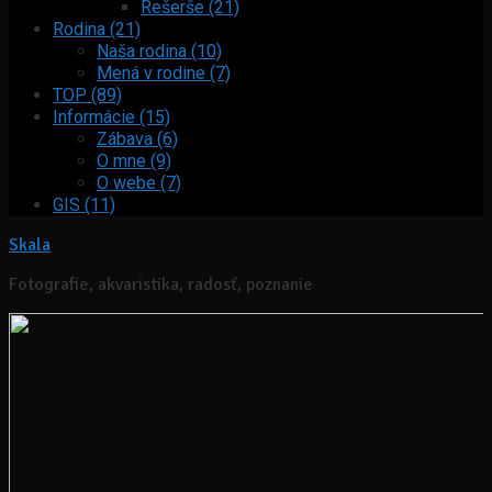
Rešerše (21)
Rodina (21)
Naša rodina (10)
Mená v rodine (7)
TOP (89)
Informácie (15)
Zábava (6)
O mne (9)
O webe (7)
GIS (11)
Skala
Fotografie, akvaristika, radosť, poznanie