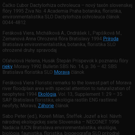
Čačko Ľubor Dactylorhiza ochroleuca – nový taxón slovenskej
flóry 1995 Živa No. 4 Academia Praha botanika, floristika,
environmentalistika SLO Dactylorhiza ochroleuca článok
0044-4812
Feráková Viera, Michálková A., Ondrášek I., Papšíková M.,
Zemanová Anna Ohrozená flóra Bratislavy 1994
Príroda
Bratislava environmentalistika, botanika, floristika SLO
ohrozené druhy spravodaj
Oťahelová Helena, Husák Štepán Príspevok k poznaniu flóry
rieky
Moravy 1992 Bulletin SBS No. 14, p. 36 – 42 SBS
Bratislava floristika SLO
Morava
článok
Feráková Viera Floristic remarks to the lowest part of Morava
river floodplain area with special attention to naturalization of
neophytes 1994
Ekológia
, Vol. 13, Supplement 1: 29 – 35
SAP Bratislava floristika, ekológia rastlín ENG rastlinné
neofyty, Morava,
Záhorie
článok
Sabo Peter (ed.), Koreň Milan, Šteffek Jozef a kol. Návrh
národnej ekologickej siete Slovenska – NECONET 1996
Nadácia IUCN Bratislava environmentalistika, ekológia,
biológia, faunistika, floristika, biogeografia SLO prírodné