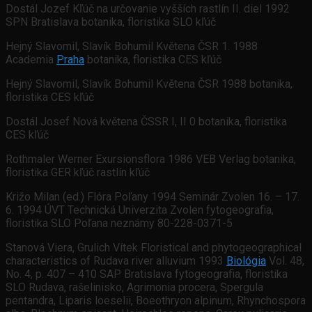
Dostál Jozef Kľúč na určovanie vyšších rastlín II. diel 1992
SPN Bratislava botanika, floristika SLO kľúč
Hejný Slavomil, Slavík Bohumil Květena ČSR 1. 1988
Academia
Praha
botanika, floristika CES kľúč
Hejný Slavomil, Slavík Bohumil Květena ČSR 1988 botanika,
floristika CES kľúč
Dostál Josef Nová květena ČSSR I, II 0 botanika, floristika
CES kľúč
Rothmaler Werner Exursionsflora 1986 VEB Verlag botanika,
floristika GER kľúč rastlín kľúč
Križo Milan (ed.) Flóra Poľany 1994 Seminár Zvolen 16. – 17.
6. 1994 ÚVT Technická Univerzita Zvolen fytogeografia,
floristika SLO Poľana neznámy 80-228-0371-5
Stanová Viera, Grulich Vítek Floristical and phytogeographical
characteristics of Rudava river alluvium 1993
Biológia
Vol. 48,
No. 4, p. 407 – 410 SAP Bratislava fytogeografia, floristika
SLO Rudava, rašelinisko, Agrimonia procera, Spergula
pentandra, Liparis loeselii, Boeothryon alpinum, Rhynchospora