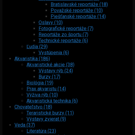
Bratislavské reportáže (18)
Považské reportáže (10)
Piešťanské reportáže (14)
Oslavy (10)
Fotografické reportáže (7)
Reportáže zo športu (7)
Technické reportáže (6)
Ľudia (29)
Vystúpenia (6)
Akvaristika (186)
Akvaristické akcie (38)
Výstavy rýb (24)
Burzy (17)
Biológia (19)
Prax akvaristu (14)
Výživa rýb (10)
Akvaristická technika (6)
Chovateľstvo (18)
Teraristické burzy (11)
Výstavy zvierat (9)
Veda (37)
Literatúra (23)