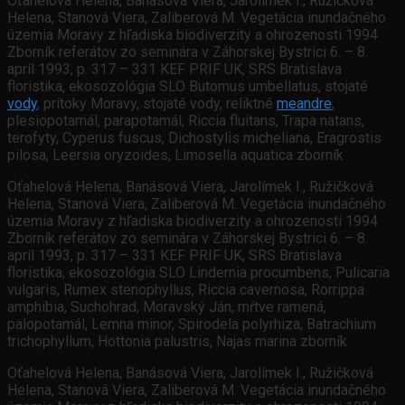
Oťahelová Helena, Banásová Viera, Jarolímek I., Ružičková
Helena, Stanová Viera, Zaliberová M. Vegetácia inundačného
územia Moravy z hľadiska biodiverzity a ohrozenosti 1994
Zborník referátov zo seminára v Záhorskej Bystrici 6. – 8.
apríl 1993, p. 317 – 331 KEF PRIF UK, SRS Bratislava
floristika, ekosozológia SLO Butomus umbellatus, stojaté
vody
, prítoky Moravy, stojaté vody, reliktné
meandre
,
plesiopotamál, parapotamál, Riccia fluitans, Trapa natans,
terofyty, Cyperus fuscus, Dichostylis micheliana, Eragrostis
pilosa, Leersia oryzoides, Limosella aquatica zborník
Oťahelová Helena, Banásová Viera, Jarolímek I., Ružičková
Helena, Stanová Viera, Zaliberová M. Vegetácia inundačného
územia Moravy z hľadiska biodiverzity a ohrozenosti 1994
Zborník referátov zo seminára v Záhorskej Bystrici 6. – 8.
apríl 1993, p. 317 – 331 KEF PRIF UK, SRS Bratislava
floristika, ekosozológia SLO Lindernia procumbens, Pulicaria
vulgaris, Rumex stenophyllus, Riccia cavernosa, Rorrippa
amphibia, Suchohrad, Moravský Ján, mŕtve ramená,
palopotamál, Lemna minor, Spirodela polyrhiza, Batrachium
trichophyllum, Hottonia palustris, Najas marina zborník
Oťahelová Helena, Banásová Viera, Jarolímek I., Ružičková
Helena, Stanová Viera, Zaliberová M. Vegetácia inundačného