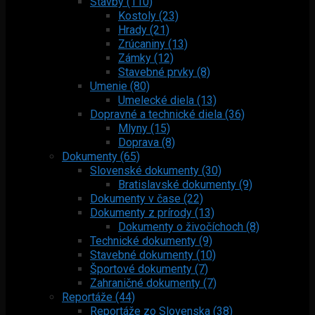
Stavby (110)
Kostoly (23)
Hrady (21)
Zrúcaniny (13)
Zámky (12)
Stavebné prvky (8)
Umenie (80)
Umelecké diela (13)
Dopravné a technické diela (36)
Mlyny (15)
Doprava (8)
Dokumenty (65)
Slovenské dokumenty (30)
Bratislavské dokumenty (9)
Dokumenty v čase (22)
Dokumenty z prírody (13)
Dokumenty o živočíchoch (8)
Technické dokumenty (9)
Stavebné dokumenty (10)
Športové dokumenty (7)
Zahraničné dokumenty (7)
Reportáže (44)
Reportáže zo Slovenska (38)