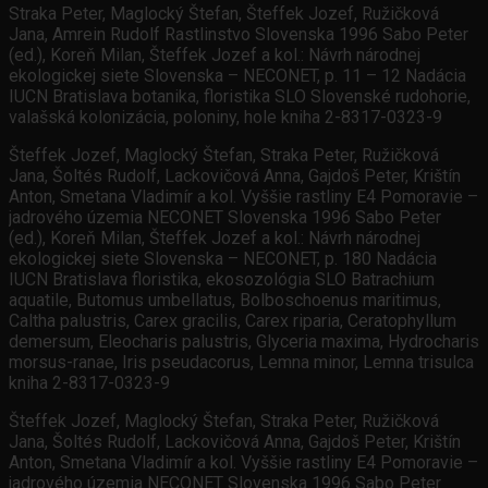
Straka Peter, Maglocký Štefan, Šteffek Jozef, Ružičková
Jana, Amrein Rudolf Rastlinstvo Slovenska 1996 Sabo Peter
(ed.), Koreň Milan, Šteffek Jozef a kol.: Návrh národnej
ekologickej siete Slovenska – NECONET, p. 11 – 12 Nadácia
IUCN Bratislava botanika, floristika SLO Slovenské rudohorie,
valašská kolonizácia, poloniny, hole kniha 2-8317-0323-9
Šteffek Jozef, Maglocký Štefan, Straka Peter, Ružičková
Jana, Šoltés Rudolf, Lackovičová Anna, Gajdoš Peter, Krištín
Anton, Smetana Vladimír a kol. Vyššie rastliny E4 Pomoravie –
jadrového územia NECONET Slovenska 1996 Sabo Peter
(ed.), Koreň Milan, Šteffek Jozef a kol.: Návrh národnej
ekologickej siete Slovenska – NECONET, p. 180 Nadácia
IUCN Bratislava floristika, ekosozológia SLO Batrachium
aquatile, Butomus umbellatus, Bolboschoenus maritimus,
Caltha palustris, Carex gracilis, Carex riparia, Ceratophyllum
demersum, Eleocharis palustris, Glyceria maxima, Hydrocharis
morsus-ranae, Iris pseudacorus, Lemna minor, Lemna trisulca
kniha 2-8317-0323-9
Šteffek Jozef, Maglocký Štefan, Straka Peter, Ružičková
Jana, Šoltés Rudolf, Lackovičová Anna, Gajdoš Peter, Krištín
Anton, Smetana Vladimír a kol. Vyššie rastliny E4 Pomoravie –
jadrového územia NECONET Slovenska 1996 Sabo Peter