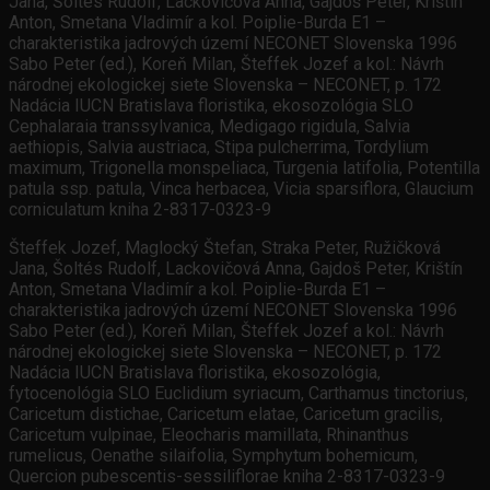
Jana, Šoltés Rudolf, Lackovičová Anna, Gajdoš Peter, Krištín
Anton, Smetana Vladimír a kol. Poiplie-Burda E1 –
charakteristika jadrových území NECONET Slovenska 1996
Sabo Peter (ed.), Koreň Milan, Šteffek Jozef a kol.: Návrh
národnej ekologickej siete Slovenska – NECONET, p. 172
Nadácia IUCN Bratislava floristika, ekosozológia SLO
Cephalaraia transsylvanica, Medigago rigidula, Salvia
aethiopis, Salvia austriaca, Stipa pulcherrima, Tordylium
maximum, Trigonella monspeliaca, Turgenia latifolia, Potentilla
patula ssp. patula, Vinca herbacea, Vicia sparsiflora, Glaucium
corniculatum kniha 2-8317-0323-9
Šteffek Jozef, Maglocký Štefan, Straka Peter, Ružičková
Jana, Šoltés Rudolf, Lackovičová Anna, Gajdoš Peter, Krištín
Anton, Smetana Vladimír a kol. Poiplie-Burda E1 –
charakteristika jadrových území NECONET Slovenska 1996
Sabo Peter (ed.), Koreň Milan, Šteffek Jozef a kol.: Návrh
národnej ekologickej siete Slovenska – NECONET, p. 172
Nadácia IUCN Bratislava floristika, ekosozológia,
fytocenológia SLO Euclidium syriacum, Carthamus tinctorius,
Caricetum distichae, Caricetum elatae, Caricetum gracilis,
Caricetum vulpinae, Eleocharis mamillata, Rhinanthus
rumelicus, Oenathe silaifolia, Symphytum bohemicum,
Quercion pubescentis-sessiliflorae kniha 2-8317-0323-9