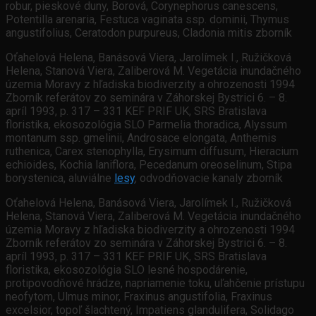
robur, pieskové duny, Borová, Corynephorus canescens,
Potentilla arenaria, Festuca vaginata ssp. dominii, Thymus
angustifolius, Ceratodon purpureus, Cladonia mitis zborník
Oťahelová Helena, Banásová Viera, Jarolímek I., Ružičková
Helena, Stanová Viera, Zaliberová M. Vegetácia inundačného
územia Moravy z hľadiska biodiverzity a ohrozenosti 1994
Zborník referátov zo seminára v Záhorskej Bystrici 6. – 8.
apríl 1993, p. 317 – 331 KEF PRIF UK, SRS Bratislava
floristika, ekosozológia SLO Parmelia thoradica, Alyssum
montanum ssp. gmelinii, Androsace elongata, Anthemis
ruthenica, Carex stenophylla, Erysimum diffusum, Hieracium
echioides, Kochia laniflora, Pecedanum oreoselinum, Stipa
borystenica, aluviálne
lesy
, odvodňovacie kanaly zborník
Oťahelová Helena, Banásová Viera, Jarolímek I., Ružičková
Helena, Stanová Viera, Zaliberová M. Vegetácia inundačného
územia Moravy z hľadiska biodiverzity a ohrozenosti 1994
Zborník referátov zo seminára v Záhorskej Bystrici 6. – 8.
apríl 1993, p. 317 – 331 KEF PRIF UK, SRS Bratislava
floristika, ekosozológia SLO lesné hospodárenie,
protipovodňové hrádze, napriamenie toku, uľahčenie prístupu
neofytom, Ulmus minor, Fraxinus angustifolia, Fraxinus
excelsior, topoľ šlachtený, Impatiens glandulifera, Solidago