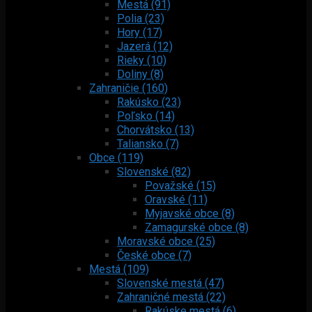
Mestá (91)
Polia (23)
Hory (17)
Jazerá (12)
Rieky (10)
Doliny (8)
Zahraničie (160)
Rakúsko (23)
Poľsko (14)
Chorvátsko (13)
Taliansko (7)
Obce (119)
Slovenské (82)
Považské (15)
Oravské (11)
Myjavské obce (8)
Zamagurské obce (8)
Moravské obce (25)
České obce (7)
Mestá (109)
Slovenské mestá (47)
Zahraničné mestá (22)
Rakúske mestá (6)