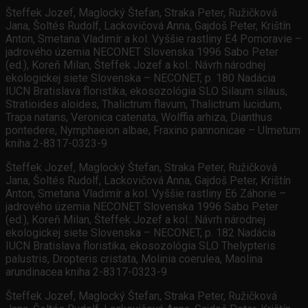
Šteffek Jozef, Maglocký Štefan, Straka Peter, Ružičková
Jana, Šoltés Rudolf, Lackovičová Anna, Gajdoš Peter, Krištín
Anton, Smetana Vladimír a kol. Vyššie rastliny E4 Pomoravie –
jadrového územia NECONET Slovenska 1996 Sabo Peter
(ed.), Koreň Milan, Šteffek Jozef a kol.: Návrh národnej
ekologickej siete Slovenska – NECONET, p. 180 Nadácia
IUCN Bratislava floristika, ekosozológia SLO Silaum silaus,
Stratioides aloides, Thalictrum flavum, Thalictrum lucidum,
Trapa natans, Veronica catenata, Wolffia arhiza, Dianthus
pontedere, Nymphaeion albae, Fraxino pannonicae – Ulmetum
kniha 2-8317-0323-9
Šteffek Jozef, Maglocký Štefan, Straka Peter, Ružičková
Jana, Šoltés Rudolf, Lackovičová Anna, Gajdoš Peter, Krištín
Anton, Smetana Vladimír a kol. Vyššie rastliny E6 Záhorie –
jadrového územia NECONET Slovenska 1996 Sabo Peter
(ed.), Koreň Milan, Šteffek Jozef a kol.: Návrh národnej
ekologickej siete Slovenska – NECONET, p. 182 Nadácia
IUCN Bratislava floristika, ekosozológia SLO Thelypteris
palustris, Dropteris cristata, Molinia coerulea, Maolina
arundinacea kniha 2-8317-0323-9
Šteffek Jozef, Maglocký Štefan, Straka Peter, Ružičková