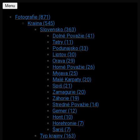
Menu
Fotografie (871)
Krajina (545)
Slovensko (363)
Dolné Považie (41)
Tatry (11)
Podunajsko (33)
Liptov (30)
Orava (29)
Horné Považie (26)
Myjava (25)
Malé Karpaty (20)
Spiš (21)
Zamagurie (20)
Záhorie (19)
Stredné Považie (14)
Gemer (12)
Hont (10)
Horehronie (7)
Šariš (7)
Typ krajiny (163)