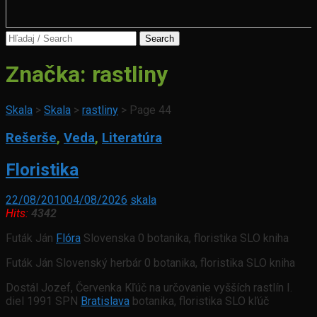
Search
for:
Značka:
rastliny
Skala
>
Skala
>
rastliny
>
Page 44
Rešerše
,
Veda
,
Literatúra
Floristika
22/08/2010
04/08/2026
skala
Hits:
4342
Futák Ján
Flóra
Slovenska 0 botanika, floristika SLO kniha
Futák Ján Slovenský herbár 0 botanika, floristika SLO kniha
Dostál Jozef, Červenka Kľúč na určovanie vyšších rastlín I.
diel 1991 SPN
Bratislava
botanika, floristika SLO kľúč