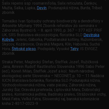
Salix repens ssp. rosmarinifolia, Salix reticulata, Čenkov,
Mužla, Salka, Lupka,
Devín
, Podunajská nížina, Burda, Tríbeč
zborník
Tomaško Ivan Spôsoby ochrany biodiverzity a dendroflóry v
Arboréte Mlyňany 1994 Zborník referátov zo seminára v
Záhorskej Bystrici 6. – 8. apríl 1993, p. 367 – 377 KEF PRIF
UK, SRS Bratislava ekosozológia, floristika SLO
Devínska
Kobyla
, Jelenc, Gáborka, Podtatranské kotliny, Ružomberok,
Skýcov, Kozárovce, Oravská Magura, Klín, Habovka, Suchá
Hora,
Štrbské pleso
, Podspády, Vysoké
Tatry
, IS EVIGEZ
zborník
Straka Peter, Maglocký Štefan, Šteffek Jozef, Ružičková
Jana, Amrein Rudolf Rastlinstvo Slovenska 1996 Sabo Peter
(ed.), Koreň Milan, Šteffek Jozef a kol.: Návrh národnej
ekologickej siete Slovenska – NECONET, p. 10 – 11 Nadácia
IUCN Bratislava botanika, floristika SLO Podunajská nížina,
Východoslovenská nížina, viate piesky, Záhorská nížina,
Jurský Šúr, Oravská priehrada, Liptovská Mara, Dobročský
prales, Komárnická jedlina, Badínsky prales, Strážovské vrchy,
Malá Fatra, Veľká Fatra, Slovenský raj, banská kolonizácia
kniha 2-8317-0323-9