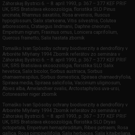
Záhorskej Bystrici 6. – 8. apríl 1993, p. 367 – 377 KEF PRIF
UK, SRS Bratislava ekosozológia, floristika SLO Pinus
uncinata, Rhamnus saxatilis, Rosa arvensis, Ruscus
hypoglossum, Salix starkeana, Vitis silvestris, Colutea
arborescens, Crataegus lindmanii, Daphne cneorum,
Empetrum nigrum, Fraxinus ornus, Lonicera caprifolium,
Quercus frainetto, Salix hastata zborník
Tomaško Ivan Spôsoby ochrany biodiverzity a dendroflóry v
Arboréte Mlyňany 1994 Zborník referátov zo seminára v
Záhorskej Bystrici 6. – 8. apríl 1993, p. 367 – 377 KEF PRIF
UK, SRS Bratislava ekosozológia, floristika SLO Salix
hevetica, Salix bicolor, Sorbus austriaca, Sorbus
chamaemespilus, Sorbus domestica, Spiraea chamaedryfolia,
Spiraea media, Spiraea salicifolia, Vaccinium uliginosum,
Abies alba, Amelanchier ovalis, Arctostaphylos uva-ursi,
Cotoneaster niger zborník
Tomaško Ivan Spôsoby ochrany biodiverzity a dendroflóry v
Arboréte Mlyňany 1994 Zborník referátov zo seminára v
Záhorskej Bystrici 6. – 8. apríl 1993, p. 367 – 377 KEF PRIF
UK, SRS Bratislava ekosozológia, floristika SLO Dryas
octopetala, Empetrum hemaphroditum, Ribes petraem, Rosa
gallica, Rosa pimpinellifolia, Salix herbacea, Salix kitaibeliana,