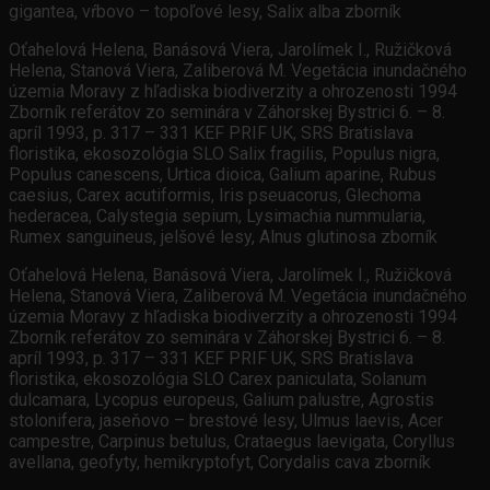
gigantea, vŕbovo – topoľové lesy, Salix alba zborník
Oťahelová Helena, Banásová Viera, Jarolímek I., Ružičková
Helena, Stanová Viera, Zaliberová M. Vegetácia inundačného
územia Moravy z hľadiska biodiverzity a ohrozenosti 1994
Zborník referátov zo seminára v Záhorskej Bystrici 6. – 8.
apríl 1993, p. 317 – 331 KEF PRIF UK, SRS Bratislava
floristika, ekosozológia SLO Salix fragilis, Populus nigra,
Populus canescens, Urtica dioica, Galium aparine, Rubus
caesius, Carex acutiformis, Iris pseuacorus, Glechoma
hederacea, Calystegia sepium, Lysimachia nummularia,
Rumex sanguineus, jelšové lesy, Alnus glutinosa zborník
Oťahelová Helena, Banásová Viera, Jarolímek I., Ružičková
Helena, Stanová Viera, Zaliberová M. Vegetácia inundačného
územia Moravy z hľadiska biodiverzity a ohrozenosti 1994
Zborník referátov zo seminára v Záhorskej Bystrici 6. – 8.
apríl 1993, p. 317 – 331 KEF PRIF UK, SRS Bratislava
floristika, ekosozológia SLO Carex paniculata, Solanum
dulcamara, Lycopus europeus, Galium palustre, Agrostis
stolonifera, jaseňovo – brestové lesy, Ulmus laevis, Acer
campestre, Carpinus betulus, Crataegus laevigata, Coryllus
avellana, geofyty, hemikryptofyt, Corydalis cava zborník