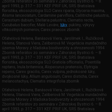
Zborník referátov zo seminára v Záhorskej Bystrici 6. – 8.
apríl 1993, p. 317 – 331 KEF PRIF UK, SRS Bratislava
floristika, ekosozológia SLO Carex riparia, Glyceria maxima,
Alisma lanceolatum, Cardamine parviflora, Callitriche palustris,
Cerastium dubium, Stellaria palustris, Clematis recta,
Cucubalus baccifer, Malé Leváre,
lúky
, pukliny, výkyvy
vlhkostných pomerov, Carex praecox zborník
Oťahelová Helena, Banásová Viera, Jarolímek I., Ružičková
Helena, Stanová Viera, Zaliberová M. Vegetácia inundačného
územia Moravy z hľadiska biodiverzity a ohrozenosti 1994
Zborník referátov zo seminára v Záhorskej Bystrici 6. – 8.
apríl 1993, p. 317 – 331 KEF PRIF UK, SRS Bratislava
floristika, ekosozológia SLO Gratiola officinalis, Poentilla
reptans, Inula britannica, Alopecurus pratensis, Elytrigia
repens, Carex gracilis, Carex vulpina, jednokosné lúky,
dvojkosné lúky, Allium angulosum, Carex disticha, Carex
melanostachya, Clematis integrifolia zborník
Oťahelová Helena, Banásová Viera, Jarolímek I., Ružičková
Helena, Stanová Viera, Zaliberová M. Vegetácia inundačného
územia Moravy z hľadiska biodiverzity a ohrozenosti 1994
Zborník referátov zo seminára v Záhorskej Bystrici 6. – 8.
apríl 1993, p. 317 – 331 KEF PRIF UK, SRS Bratislava