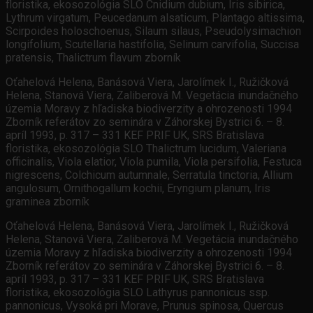
floristika, ekosozológia SLO Cnidium dubium, Iris sibirica,
Lythrum virgatum, Peucedanum alsaticum, Plantago altissima,
Scirpoides holoschoenus, Silaum silaus, Pseudolysimachion
longifolium, Scutellaria hastifolia, Selinum carvifolia, Succisa
pratensis, Thalictrum flavum zborník
Oťahelová Helena, Banásová Viera, Jarolímek I., Ružičková
Helena, Stanová Viera, Zaliberová M. Vegetácia inundačného
územia Moravy z hľadiska biodiverzity a ohrozenosti 1994
Zborník referátov zo seminára v Záhorskej Bystrici 6. – 8.
apríl 1993, p. 317 – 331 KEF PRIF UK, SRS Bratislava
floristika, ekosozológia SLO Thalictrum lucidum, Valeriana
officinalis, Viola elatior, Viola pumila, Viola persifolia, Festuca
nigrescens, Colchicum autumnale, Serratula tinctoria, Allium
angulosum, Ornithogallum kochii, Eryngium planum, Iris
graminea zborník
Oťahelová Helena, Banásová Viera, Jarolímek I., Ružičková
Helena, Stanová Viera, Zaliberová M. Vegetácia inundačného
územia Moravy z hľadiska biodiverzity a ohrozenosti 1994
Zborník referátov zo seminára v Záhorskej Bystrici 6. – 8.
apríl 1993, p. 317 – 331 KEF PRIF UK, SRS Bratislava
floristika, ekosozológia SLO Lathyrus pannonicus ssp.
pannonicus, Vysoká pri Morave, Prunus spinosa, Quercus