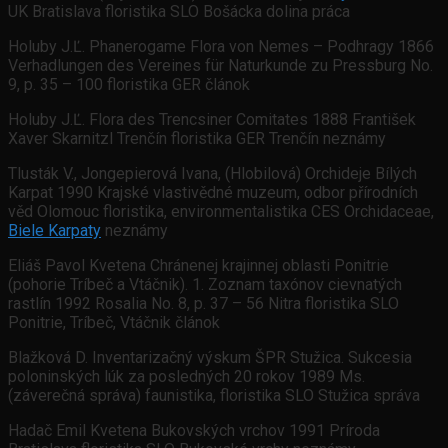
UK Bratislava floristika SLO Bošácka dolina práca
Holuby J.Ľ. Phanerogame Flora von Nemes – Podhragy 1866
Verhadlungen des Vereines für Naturkunde zu Pressburg No.
9, p. 35 – 100 floristika GER článok
Holuby J.Ľ. Flora des Trencsiner Comitates 1888 František
Xaver Skarnitzl Trenčín floristika GER Trenčín neznámy
Tlusták V., Jongepierová Ivana, (Hlobilová) Orchideje Bílých
Karpat 1990 Krajské vlastivědné muzeum, odbor přírodních
věd Olomouc floristika, environmentalistika CES Orchidaceae,
Biele Karpaty
neznámy
Eliáš Pavol Kvetena Chránenej krajinnej oblasti Ponitrie
(pohorie Tríbeč a Vtáčnik). 1. Zoznam taxónov cievnatých
rastlín 1992 Rosalia No. 8, p. 37 – 56 Nitra floristika SLO
Ponitrie, Tríbeč, Vtáčnik článok
Blažková D. Inventarizačný výskum ŠPR Stužica. Sukcesia
poloninských lúk za posledných 20 rokov 1989 Ms.
(záverečná správa) faunistika, floristika SLO Stužica správa
Hadač Emil Kvetena Bukovských vrchov 1991 Príroda