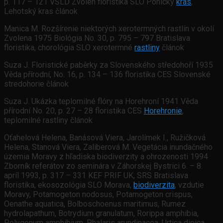
p. 117 – 121 VŠLD Zvolen floristika SLO Ponický
kras
,
Lehotský kras článok
Manica M. Rozšírenie niektorých xerotermných rastlín v okolí
Zvolena 1975 Biológia No. 30, p. 795 – 797 Bratislava
floristika, chorológia SLO xerotermné
rastliny
článok
Suza J. Floristické paběrky za Slovenského středohoří 1935
Věda přírodní, No. 16, p. 134 – 136 floristika CES Slovenské
stredohorie článok
Suza J. Ukázka teplomilné flóry na Horehroní 1941 Věda
přírodní No. 20, p. 27 – 28 floristika CES
Horehronie
,
teplomilné rastliny článok
Oťahelová Helena, Banásová Viera, Jarolímek I., Ružičková
Helena, Stanová Viera, Zaliberová M. Vegetácia inundačného
územia Moravy z hľadiska biodiverzity a ohrozenosti 1994
Zborník referátov zo seminára v Záhorskej Bystrici 6. – 8.
apríl 1993, p. 317 – 331 KEF PRIF UK, SRS Bratislava
floristika, ekosozológia SLO Morava,
biodiverzita
, vzdutie
Moravy, Potamogeton nodosus, Potamogeton crispus,
Oenathe aquatica, Bolboschoenus maritimus, Rumez
hydrolapathum, Botrydium granulatum, Rorippa amphibia,
Polygonum amphibium, Phalaris arundinacea, Urtica dioica