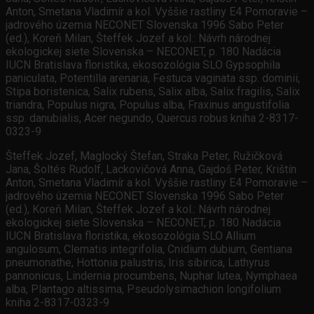
Anton, Smetana Vladimír a kol. Vyššie rastliny E4 Pomoravie –
jadrového územia NECONET Slovenska 1996 Sabo Peter
(ed.), Koreň Milan, Šteffek Jozef a kol.: Návrh národnej
ekologickej siete Slovenska – NECONET, p. 180 Nadácia
IUCN Bratislava floristika, ekosozológia SLO Gypsophila
paniculata, Potentilla arenaria, Festuca vaginata ssp. dominii,
Stipa boristenica, Salix rubens, Salix alba, Salix fragilis, Salix
triandra, Populus nigra, Populus alba, Fraxinus angustifolia
ssp. danubialis, Acer negundo, Quercus robus kniha 2-8317-
0323-9
Šteffek Jozef, Maglocký Štefan, Straka Peter, Ružičková
Jana, Šoltés Rudolf, Lackovičová Anna, Gajdoš Peter, Krištín
Anton, Smetana Vladimír a kol. Vyššie rastliny E4 Pomoravie –
jadrového územia NECONET Slovenska 1996 Sabo Peter
(ed.), Koreň Milan, Šteffek Jozef a kol.: Návrh národnej
ekologickej siete Slovenska – NECONET, p. 180 Nadácia
IUCN Bratislava floristika, ekosozológia SLO Allium
angulosum, Clematis integrifolia, Cnidium dubium, Gentiana
pneumonathe, Hottonia palustris, Iris sibirica, Lathyrus
pannonicus, Lindernia procumbens, Nuphar lutea, Nymphaea
alba, Plantago altissima, Pseudolysimachion longifolium
kniha 2-8317-0323-9