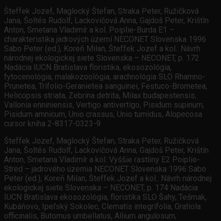
Šteffek Jozef, Maglocký Štefan, Straka Peter, Ružičková
Jana, Šoltés Rudolf, Lackovičová Anna, Gajdoš Peter, Krištín
Anton, Smetana Vladimír a kol. Poiplie-Burda E1 –
charakteristika jadrových území NECONET Slovenska 1996
Sabo Peter (ed.), Koreň Milan, Šteffek Jozef a kol.: Návrh
národnej ekologickej siete Slovenska – NECONET, p. 172
Nadácia IUCN Bratislava floristika, ekosozológia,
fytocenológia, malakozoológia, arachnológia SLO Rhamno-
Prunetea, Trifolio-Geranietea sanguinei, Festuco-Brometea,
Helicopsis striata, Zebrina detrita, Milax budapestensis,
Vallonia enniniensis, Vertigo antivertigo, Pisidum supinum,
Pisidum amnicum, Unio crassus, Unio tumidus, Alopecosa
cursor kniha 2-8317-0323-9
Šteffek Jozef, Maglocký Štefan, Straka Peter, Ružičková
Jana, Šoltés Rudolf, Lackovičová Anna, Gajdoš Peter, Krištín
Anton, Smetana Vladimír a kol. Vyššie rastliny E2 Poiplie-
Stred – jadrového územia NECONET Slovenska 1996 Sabo
Peter (ed.), Koreň Milan, Šteffek Jozef a kol.: Návrh národnej
ekologickej siete Slovenska – NECONET, p. 174 Nadácia
IUCN Bratislava ekosozológia, floristika SLO Šahy, Tešmak,
Kubáňovo, Ipeľský Sokolec, Clematis integrifolia, Gratiola
officinalis, Butomus umbellatus, Allium angulosum,