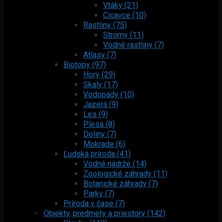
Vtáky (21)
Cicavce (10)
Rastliny (75)
Stromy (11)
Vodné rastliny (7)
Atlasy (7)
Biotopy (97)
Hory (29)
Skaly (17)
Vodopády (10)
Jazerá (9)
Les (9)
Plesá (8)
Doliny (7)
Mokrade (6)
Ľudská príroda (41)
Vodné nádrže (14)
Zoologické záhrady (11)
Botanické záhrady (7)
Parky (7)
Príroda v čase (7)
Objekty, predmety a priestory (142)