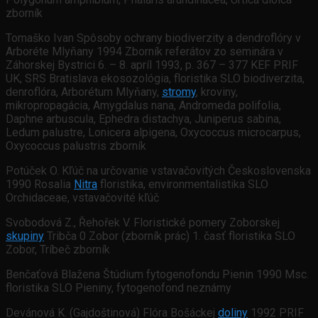
zborník
Tomaško Ivan Spôsoby ochrany biodiverzity a dendroflóry v
Arboréte Mlyňany 1994 Zborník referátov zo seminára v
Záhorskej Bystrici 6. – 8. apríl 1993, p. 367 – 377 KEF PRIF
UK, SRS Bratislava ekosozológia, floristika SLO biodiverzita,
denroflóra, Arborétum Mlyňany,
stromy
, kroviny,
mikropropagácia, Amygdalus nana, Andromeda polifolia,
Daphne arbuscula, Ephedra distachya, Juniperus sabina,
Ledum palustre, Lonicera alpigena, Oxycoccus microcarpus,
Oxycoccus palustris zborník
Potúček O. Kľúč na určovanie vstavačovitých Československa
1990 Rosalia
Nitra
floristika, environmentalistika SLO
Orchidaceae, vstavačovité kľúč
Svobodová Z., Řehořek V. Floristické pomery Zoborskej
skupiny
Tribča 0 Zobor (zborník prác) 1. časť floristika SLO
Zobor, Tríbeč zborník
Benčaťová Blažena Štúdium fytogenofondu Pienin 1990 Msc.
floristika SLO Pieniny, fytogenofond neznámy
Devánová K. (Gajdoštinová) Flóra Bošáckej
doliny
1992 PRIF