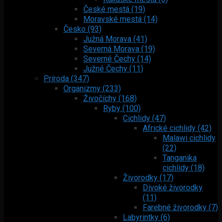
České mestá (19)
Moravské mestá (14)
Česko (93)
Južná Morava (41)
Severná Morava (19)
Severné Čechy (14)
Južné Čechy (11)
Príroda (347)
Organizmy (233)
Živočíchy (168)
Ryby (100)
Cichlidy (47)
Africké cichlidy (42)
Malawi cichlidy
(22)
Tanganika
cichlidy (18)
Živorodky (17)
Divoké živorodky
(11)
Farebné živorodky (7)
Labyrintky (6)