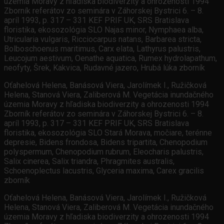
územia Moravy z hľadiska biodiverzity a ohrozenosti 1994
Zborník referátov zo seminára v Záhorskej Bystrici 6. – 8.
apríl 1993, p. 317 – 331 KEF PRIF UK, SRS Bratislava
floristika, ekosozológia SLO Najas minor, Nymphaea alba,
Utricularia vulgaris, Ricciocarpus natans, Barbarea stricta,
Bolboschoenus maritimus, Carx elata, Lathyrus palustris,
Leucojum aestivum, Oenathe aquatica, Rumex hydrolapathum,
neofyty, Šrek, Kakvica, Rudavné jazero, Hrubá lúka zborník
Oťahelová Helena, Banásová Viera, Jarolímek I., Ružičková
Helena, Stanová Viera, Zaliberová M. Vegetácia inundačného
územia Moravy z hľadiska biodiverzity a ohrozenosti 1994
Zborník referátov zo seminára v Záhorskej Bystrici 6. – 8.
apríl 1993, p. 317 – 331 KEF PRIF UK, SRS Bratislava
floristika, ekosozológia SLO Stará Morava, močiare, terénne
depresie, Bidens frondosa, Bidens tripartita, Chenopodium
polyspermum, Chenopodium rubrum, Eleocharis palustris,
Salix cinerea, Salix triandra, Phragmites australis,
Schoenoplectus lacustris, Glyceria maxima, Carex gracilis
zborník
Oťahelová Helena, Banásová Viera, Jarolímek I., Ružičková
Helena, Stanová Viera, Zaliberová M. Vegetácia inundačného
územia Moravy z hľadiska biodiverzity a ohrozenosti 1994