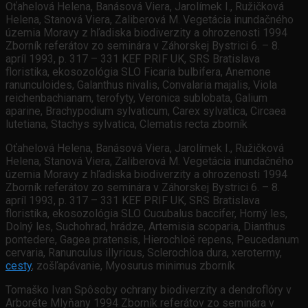
Oťahelová Helena, Banásová Viera, Jarolímek I., Ružičková
Helena, Stanová Viera, Zaliberová M. Vegetácia inundačného
územia Moravy z hľadiska biodiverzity a ohrozenosti 1994
Zborník referátov zo seminára v Záhorskej Bystrici 6. – 8.
apríl 1993, p. 317 – 331 KEF PRIF UK, SRS Bratislava
floristika, ekosozológia SLO Ficaria bulbifera, Anemone
ranunculoides, Galanthus nivalis, Convalaria majalis, Viola
reichenbachianam, terofyty, Veronica sublobata, Galium
aparine, Brachypodium sylvaticum, Carex sylvatica, Circaea
lutetiana, Stachys sylvatica, Clematis recta zborník
Oťahelová Helena, Banásová Viera, Jarolímek I., Ružičková
Helena, Stanová Viera, Zaliberová M. Vegetácia inundačného
územia Moravy z hľadiska biodiverzity a ohrozenosti 1994
Zborník referátov zo seminára v Záhorskej Bystrici 6. – 8.
apríl 1993, p. 317 – 331 KEF PRIF UK, SRS Bratislava
floristika, ekosozológia SLO Cucubalus baccifer, Horný les,
Dolný les, Suchohrad, hrádze, Artemisia scoparia, Dianthus
pontedere, Gagea pratensis, Hierochloë repens, Peucedanum
cervaria, Ranunculus illyricus, Sclerochloa dura, xerotermy,
cesty
, zošľapávanie, Myosurus minimus zborník
Tomaško Ivan Spôsoby ochrany biodiverzity a dendroflóry v
Arboréte Mlyňany 1994 Zborník referátov zo seminára v