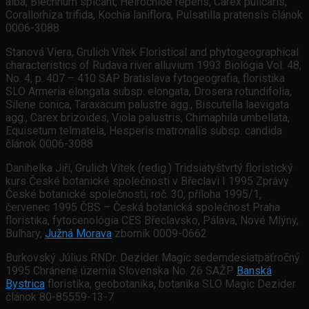
alba, Blechnum spicant, Heirochloe repens, Carex pulicaris,
Corallorhiza trifida, Kochia laniflora, Pulsatilla pratensis článok
0006-3088
Stanová Viera, Grulich Vítek Floristical and phytogeographical
characteristics of Rudava river alluvium 1993 Biológia Vol. 48,
No. 4, p. 407 – 410 SAP Bratislava fytogeografia, floristika
SLO Armeria elongata subsp. elongata, Drosera rotundifolia,
Silene conica, Taraxacum palustre agg., Biscutella laevigata
agg., Carex brizoides, Viola palustris, Chimaphila umbellata,
Equisetum telmateia, Hesperis matronalis subsp. candida
článok 0006-3088
Danihelka Jiří, Grulich Vítek (redig.) Tridsiatyštvrtý floristický
kurs České botanické společnosti v Břeclavi I 1995 Zprávy
České botanické společnosti, roč. 30, příloha 1995/1,
červenec 1995 ČBS – Česká botanická společnost Praha
floristika, fytocenológia CES Břeclavsko, Pálava, Nové Mlýny,
Bulhary,
Južná Morava
zborník 0009-0662
Burkovský Július RNDr. Dezider Magic sedemdesiatpäťročný
1995 Chránené územia Slovenska No. 26 SAŽP
Banská
Bystrica
floristika, geobotanika, botanika SLO Magic Dezider
článok 80-85559-13-7