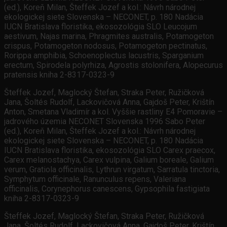
(ed.), Koreň Milan, Šteffek Jozef a kol.: Návrh národnej
ekologickej siete Slovenska – NECONET, p. 180 Nadácia
IUCN Bratislava floristika, ekosozológia SLO Leucojum
aestivum, Najas marina, Phragmites australis, Potamogeton
crispus, Potamogeton nodosus, Potamogeton pectinatus,
Rorippa amphibia, Schoenoplectus lacustris, Sparganium
erectum, Spirodela polyrhiza, Agrostis stolonifera, Alopecurus
pratensis kniha 2-8317-0323-9
Šteffek Jozef, Maglocký Štefan, Straka Peter, Ružičková
Jana, Šoltés Rudolf, Lackovičová Anna, Gajdoš Peter, Krištín
Anton, Smetana Vladimír a kol. Vyššie rastliny E4 Pomoravie –
jadrového územia NECONET Slovenska 1996 Sabo Peter
(ed.), Koreň Milan, Šteffek Jozef a kol.: Návrh národnej
ekologickej siete Slovenska – NECONET, p. 180 Nadácia
IUCN Bratislava floristika, ekosozológia SLO Carex praecox,
Carex melanostachya, Carex vulpina, Galium boreale, Galium
verum, Gratiola officinalis, Lythrun virgatum, Sarratula tinctoria,
Symphytum officinale, Ranunculus repens, Valeriana
officinalis, Corynephorus canescens, Gypsophila fastigiata
kniha 2-8317-0323-9
Šteffek Jozef, Maglocký Štefan, Straka Peter, Ružičková
Jana, Šoltés Rudolf, Lackovičová Anna, Gajdoš Peter, Krištín