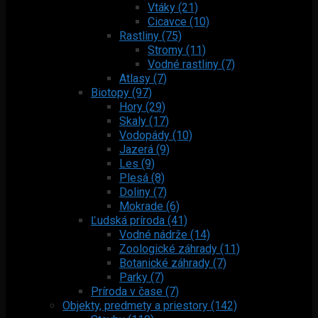
Vtáky (21)
Cicavce (10)
Rastliny (75)
Stromy (11)
Vodné rastliny (7)
Atlasy (7)
Biotopy (97)
Hory (29)
Skaly (17)
Vodopády (10)
Jazerá (9)
Les (9)
Plesá (8)
Doliny (7)
Mokrade (6)
Ľudská príroda (41)
Vodné nádrže (14)
Zoologické záhrady (11)
Botanické záhrady (7)
Parky (7)
Príroda v čase (7)
Objekty, predmety a priestory (142)