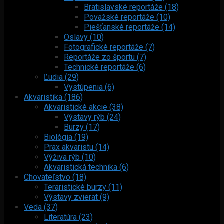
Bratislavské reportáže (18)
Považské reportáže (10)
Piešťanské reportáže (14)
Oslavy (10)
Fotografické reportáže (7)
Reportáže zo športu (7)
Technické reportáže (6)
Ľudia (29)
Vystúpenia (6)
Akvaristika (186)
Akvaristické akcie (38)
Výstavy rýb (24)
Burzy (17)
Biológia (19)
Prax akvaristu (14)
Výživa rýb (10)
Akvaristická technika (6)
Chovateľstvo (18)
Teraristické burzy (11)
Výstavy zvierat (9)
Veda (37)
Literatúra (23)