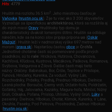
Hits:
4779
2
Hruštín má rozlohu 36.5 km
. Jeho miestnou časťou je
Vaňovka
(
hrustin.ocu.sk
). Žije tu viac ako 3 200 obyvateľov.
Vyznačuje sa špecifickou
architektúrou
, ktorá sa rozšírila aj
do iných miest
Oravy
Hruštínsky typ domu je
charakteristický dvakrát lomenými štítmi. Hruštín sa odlišuje
nárečím, kde sa na konci slov pripája prípona
uo
(
Oskár
Mažgút
). Hruštín leží v nadmorskej výške 697 metrov nad
morom (
orava.sk
). Najstaršou častou
obce
je
Črchľa
.
Jednotlivé chotárne časti sú pomenované podľa prvých
osadníkov, sú to
rale
: Hrickova, Hutirova, Chovancova,
Kachľová, Kľúdova, Kustrova, Macákova, Paškova, Romanova,
Svýbova, Valigurova a Žilová. Ďalšie časti majú tieto
názvy: Oráčiny: Babinskuo, Bor, Čršle, Teplice v Príslope,
Funová, Hrnčarky, Kurenka, Za voduof, Vyšný Lán,
Rozchodníky, Prdalky, Predháj, Prednuo Hlbokuo, Dielnice.
Lesná plocha: Borsučie, Čierny vrch, Držatín-hoľa, Poldržatín,
Goľánky, Háj, Jaloviarka, Kazárky, Magura-hoľa, Minčol, Nižný
Grúň, Očkajka, Poľana, Príslop, Uhlisko, Vyšný Grúň,
Lúky
a
pasienky: Dielnice, Hlbokuo, Chotár, Klimok, Kurenky, V Láne,
Okrúhla, Paseky, Pod Petrova, Prostredná, Zadnuo Hlbokuo
(
hrustin.ocu.sk
).