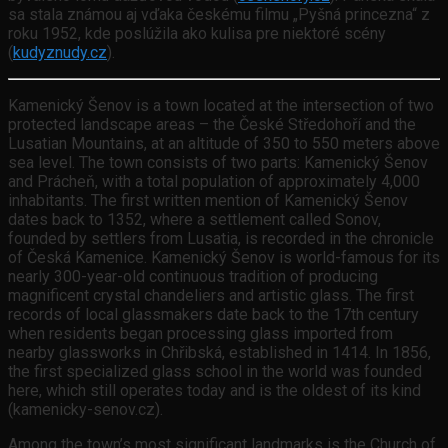
sa stala známou aj vďaka českému filmu „Pyšná princezna“ z
roku 1952, kde poslúžila ako kulisa pre niektoré scény
(
kudyznudy.cz
).
Kamenický Šenov is a town located at the intersection of two
protected landscape areas – the České Středohoří and the
Lusatian Mountains, at an altitude of 350 to 550 meters above
sea level. The town consists of two parts: Kamenický Šenov
and Prácheň, with a total population of approximately 4,000
inhabitants. The first written mention of Kamenický Šenov
dates back to 1352, where a settlement called Sonov,
founded by settlers from Lusatia, is recorded in the chronicle
of Česká Kamenice. Kamenický Šenov is world-famous for its
nearly 300-year-old continuous tradition of producing
magnificent crystal chandeliers and artistic glass. The first
records of local glassmakers date back to the 17th century
when residents began processing glass imported from
nearby glassworks in Chřibská, established in 1414. In 1856,
the first specialized glass school in the world was founded
here, which still operates today and is the oldest of its kind
(kamenicky-senov.cz).
Among the town’s most significant landmarks is the Church of