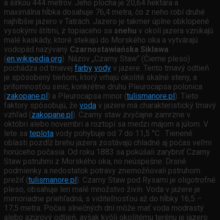
a šírkou 444 metrov. Jeho plocha je 20,64 hektára a
maximálna hĺbka dosahuje 76,4 metra, čo z neho robí druhé
najhlbšie jazero v Tatrách. Jazero je takmer úplne obklopené
vysokými štítmi, z topiaceho sa
snehu
v okolí jazera vznikajú
malé kaskády, ktoré stekajú do Morského oka a vytvárajú
vodopád nazývaný
Czarnostawiańska Siklawa
(
en.wikipedia.org
). Názov „Czarny Staw“ (Čierne pleso)
pochádza od tmavej
farby
vody
v jazere. Tento tmavý odtieň
je spôsobený tieňom, ktorý vrhajú okolité skalné steny, a
prítomnosťou siníc, konkrétne druhu Pleurocapsa polonica
(
zakopane.pl
) a Pleurocapsa minor (
tulismanore.pl
). Tieto
faktory spôsobujú, že
voda
v jazere má charakteristický tmavý
vzhľad (
zakopane.pl
). Czarny staw zvyčajne zamrzne v
októbri alebo novembri a roztopí sa medzi májom a júlom. V
lete sa
teplota
vody pohybuje od 7 do 11,5 °C . Tienené
oblasti pozdĺž brehu jazera zostávajú chladné aj počas veľmi
horúceho počasia. Od roku 1883 sa pokúšali zarybniť Czarny
Staw pstruhmi z Morského oka, no neúspešne. Drsné
podmienky a nedostatok potravy znemožňovali pstruhom
prežiť (
tulismanore.pl
). Czarny Staw pod Rysami je oligotrofné
pleso, obsahuje len malé množstvo živín. Voda v jazere je
mimoriadne priehľadná, s viditeľnosťou až do hĺbky 16,5 –
17,5 metra. Počas slnečných dní môže mať voda modrastý
alebo azúrový odtieň, avšak kvôli okolitému terénu je jazero