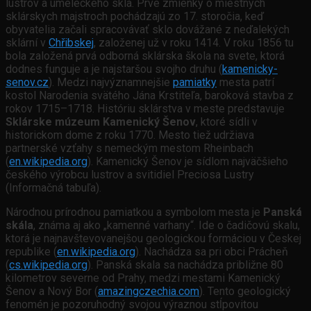
lustrov a umeleckého skla. Prvé zmienky o miestnych
sklárskych majstroch pochádzajú zo 17. storočia, keď
obyvatelia začali spracovávať sklo dovážané z neďalekých
sklární v
Chřibskej
, založenej už v roku 1414. V roku 1856 tu
bola založená prvá odborná sklárska škola na svete, ktorá
dodnes funguje a je najstaršou svojho druhu (
kamenicky-
senov.cz
). Medzi najvýznamnejšie
pamiatky
mesta patrí
kostol Narodenia svätého Jána Krstiteľa, baroková stavba z
rokov 1715–1718. Históriu sklárstva v meste predstavuje
Sklárske múzeum Kamenický Šenov
, ktoré sídli v
historickom dome z roku 1770. Mesto tiež udržiava
partnerské vzťahy s nemeckým mestom Rheinbach
(
en.wikipedia.org
). Kamenický Šenov je sídlom najväčšieho
českého výrobcu lustrov a svitidiel Preciosa Lustry
(Informačná tabuľa).
Národnou prírodnou pamiatkou a symbolom mesta je
Panská
skála
, známa aj ako „kamenné varhany“. Ide o čadičovú skalu,
ktorá je najnavštevovanejšou geologickou formáciou v Českej
republike (
en.wikipedia.org
). Nachádza sa pri obci Prácheň
(
cs.wikipedia.org
). Panská skala sa nachádza približne 80
kilometrov severne od Prahy, medzi mestami Kamenický
Šenov a Nový Bor (
amazingczechia.com
). Tento geologický
fenomén je pozoruhodný svojou výraznou stĺpovitou