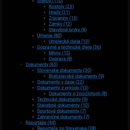
Stavby (110)
Kostoly (23)
Hrady (21)
Zrúcaniny (13)
Zámky (12)
Stavebné prvky (8)
Umenie (80)
Umelecké diela (13)
Dopravné a technické diela (36)
Mlyny (15)
Doprava (8)
Dokumenty (65)
Slovenské dokumenty (30)
Bratislavské dokumenty (9)
Dokumenty v čase (22)
Dokumenty z prírody (13)
Dokumenty o živočíchoch (8)
Technické dokumenty (9)
Stavebné dokumenty (10)
Športové dokumenty (7)
Zahraničné dokumenty (7)
Reportáže (44)
Reportáže zo Slovenska (38)