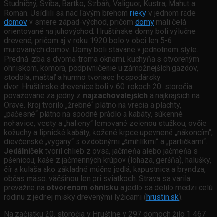
Studničný, Sviba, Bartko, Štrbáň, Valiguor, Kustra, Mahut a
Roman. Usídlili sa nad ľavým brehom
rieky
v jednom rade
domov
v smere západ-východ, pričom
domy
mali čelá
orientované na juhovýchod. Hruštínske domy boli výlučne
drevené, pričom aj v roku 1920 bolo v obci len 5-6
murovaných domov. Domy boli stavané v jednotnom štýle.
Predná izba s dvoma-troma oknami, kuchyňa s otvoreným
ohniskom, komora, podpivničenie u zámožnejších gazdov,
stodola, maštaľ a humno tvoriace hospodársky
dvor. Hruštínske drevenice boli v 60. rokoch 20. storočia
považované za jedny z
najzachovalejších
a najkrajších na
Orave. Kroj tvorilo „žrebné“ plátno na vrecia a plachty,
„pačesné“ plátno na spodné prádlo a kabáty, súkenné
nohavice, vesty a „halieny“ lemované zelenou stužkou, ovčie
kožuchy a lipnické kabáty, kožené krpce upevnené „nákoncím“,
dievčenské „vygany“ s ozdobnými „šmihlíkmi“ a „partičkami“.
Jedálniček
tvoril chlieb z ovsa, jačmeňa alebo jačmeňa s
pšenicou, kaše z jačmenných krúpov (lohaza, geršňa), halušky,
čír a kulaša ako základné múčne jedlá, kapustnica a bryndza,
občas mäso, väčšinou len pri sviatkoch. Strava sa varila
prevažne na
otvorenom ohnisku
a jedlo sa delilo medzi celú
rodinu z jednej misky drevenými lyžicami (
hrustin.sk
).
Na začiatku 20. storočia v Hruštíne v 297 domoch žilo 1 467