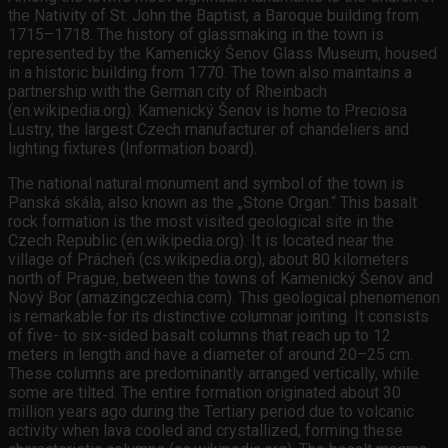
the Nativity of St. John the Baptist, a Baroque building from
1715–1718. The history of glassmaking in the town is
represented by the Kamenický Šenov Glass Museum, housed
in a historic building from 1770. The town also maintains a
partnership with the German city of Rheinbach
(en.wikipedia.org). Kamenický Šenov is home to Preciosa
Lustry, the largest Czech manufacturer of chandeliers and
lighting fixtures (Information board).
The national natural monument and symbol of the town is
Panská skála, also known as the „Stone Organ.“ This basalt
rock formation is the most visited geological site in the
Czech Republic (en.wikipedia.org). It is located near the
village of Prácheň (cs.wikipedia.org), about 80 kilometers
north of Prague, between the towns of Kamenický Šenov and
Nový Bor (amazingczechia.com). This geological phenomenon
is remarkable for its distinctive columnar jointing. It consists
of five- to six-sided basalt columns that reach up to 12
meters in length and have a diameter of around 20–25 cm.
These columns are predominantly arranged vertically, while
some are tilted. The entire formation originated about 30
million years ago during the Tertiary period due to volcanic
activity when lava cooled and crystallized, forming these