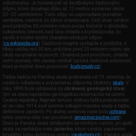
odlučnosťou. Je tvorená päť až šesťbokými čadičovými
stĺpmi, ktoré dosahujú dĺžku až 12 metrov a priemer okolo
20–25 centimetrov. Tieto stĺpy sú usporiadané prevažne
vertikálne, niektoré sú šikmo orientované. Celý útvar vznikol
pred približne 30 miliónmi rokov počas treťohôr v dôsledku
vulkanickej činnosti, keď láva chladla a kryštalizovala, čo
viedlo k tvorbe týchto charakteristických stĺpov
(
cs.wikipedia.org
). Čadičová magma vystúpila z podložia, z
hĺbky väčšej než 30 km, približne pred 25 miliónmi rokmi, ale
nikdy nevytiekla na povrch. Chránená pod povrchom, chladla
veľmi pomaly, čím začala vznikať typická čadičová odlučnosť,
ktorú je možné dnes pozorovať (
kudyznudy.cz
).
Ťažba čadiča na Panskej skale prebiehala od 19. storočia, čo
viedlo k odhaleniu a zvýrazneniu stĺpovitej štruktúry
skaly
. V
roku 1895 bola vyhlásená za
chránený geologický útvar
,
čím sa stala najstaršou geologickou rezerváciou na území
Českej republiky. Napriek tomuto statusu ťažba pokračovala
až do roku 1914, keď územie odkúpili miestne úrady a ťažbu
definitívne zastavili. Po druhej svetovej vojne bola
ochrana
tohto územia ešte viac posilnená (
amazingczechia.com
).
Dnes je Panská skala obľúbeným turistickým cieľom, pri úpätí
skaly sa nachádza malé
jazierko
, ktoré vzniklo zaplnením
bývalého lomu dažďovou vodou (
ceskehory.cz
). Panská skala