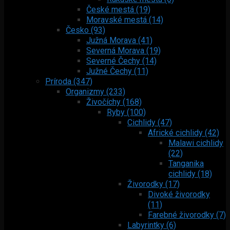
České mestá (19)
Moravské mestá (14)
Česko (93)
Južná Morava (41)
Severná Morava (19)
Severné Čechy (14)
Južné Čechy (11)
Príroda (347)
Organizmy (233)
Živočíchy (168)
Ryby (100)
Cichlidy (47)
Africké cichlidy (42)
Malawi cichlidy
(22)
Tanganika
cichlidy (18)
Živorodky (17)
Divoké živorodky
(11)
Farebné živorodky (7)
Labyrintky (6)