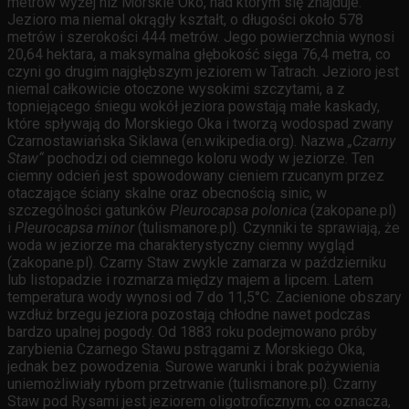
metrów wyżej niż Morskie Oko, nad którym się znajduje.
Jezioro ma niemal okrągły kształt, o długości około 578
metrów i szerokości 444 metrów. Jego powierzchnia wynosi
20,64 hektara, a maksymalna głębokość sięga 76,4 metra, co
czyni go drugim najgłębszym jeziorem w Tatrach. Jezioro jest
niemal całkowicie otoczone wysokimi szczytami, a z
topniejącego śniegu wokół jeziora powstają małe kaskady,
które spływają do Morskiego Oka i tworzą wodospad zwany
Czarnostawiańska Siklawa (en.wikipedia.org). Nazwa
„Czarny
Staw“
pochodzi od ciemnego koloru wody w jeziorze. Ten
ciemny odcień jest spowodowany cieniem rzucanym przez
otaczające ściany skalne oraz obecnością sinic, w
szczególności gatunków
Pleurocapsa polonica
(zakopane.pl)
i
Pleurocapsa minor
(tulismanore.pl). Czynniki te sprawiają, że
woda w jeziorze ma charakterystyczny ciemny wygląd
(zakopane.pl). Czarny Staw zwykle zamarza w październiku
lub listopadzie i rozmarza między majem a lipcem. Latem
temperatura wody wynosi od 7 do 11,5°C. Zacienione obszary
wzdłuż brzegu jeziora pozostają chłodne nawet podczas
bardzo upalnej pogody. Od 1883 roku podejmowano próby
zarybienia Czarnego Stawu pstrągami z Morskiego Oka,
jednak bez powodzenia. Surowe warunki i brak pożywienia
uniemożliwiały rybom przetrwanie (tulismanore.pl). Czarny
Staw pod Rysami jest jeziorem oligotroficznym, co oznacza,