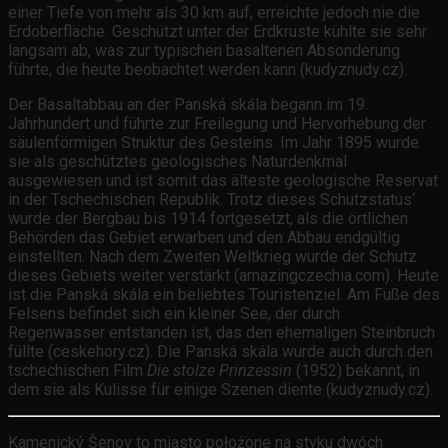
einer Tiefe von mehr als 30 km auf, erreichte jedoch nie die
Erdoberfläche. Geschützt unter der Erdkruste kühlte sie sehr
langsam ab, was zur typischen basaltenen Absonderung
führte, die heute beobachtet werden kann (kudyznudy.cz).
Der Basaltabbau an der Panská skála begann im 19.
Jahrhundert und führte zur Freilegung und Hervorhebung der
säulenförmigen Struktur des Gesteins. Im Jahr 1895 wurde
sie als geschütztes geologisches Naturdenkmal
ausgewiesen und ist somit das älteste geologische Reservat
in der Tschechischen Republik. Trotz dieses Schutzstatus‘
wurde der Bergbau bis 1914 fortgesetzt, als die örtlichen
Behörden das Gebiet erwarben und den Abbau endgültig
einstellten. Nach dem Zweiten Weltkrieg wurde der Schutz
dieses Gebiets weiter verstärkt (amazingczechia.com). Heute
ist die Panská skála ein beliebtes Touristenziel. Am Fuße des
Felsens befindet sich ein kleiner See, der durch
Regenwasser entstanden ist, das den ehemaligen Steinbruch
füllte (ceskehory.cz). Die Panská skála wurde auch durch den
tschechischen Film
Die stolze Prinzessin
(1952) bekannt, in
dem sie als Kulisse für einige Szenen diente (kudyznudy.cz).
Kamenický Šenov to miasto położone na styku dwóch