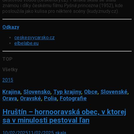
známou i díky českému filmu
Pyšná princezna
(1952), kde
posloužila jako kulisa pro některé scény (kudyznudy.cz).
Odkazy
ceskesvycarsko.cz
elbelabe.eu
TOP
Všetky
2015
Krajina
,
Slovensko
,
Typ krajiny
,
Obce
,
Slovenské
,
Orava
,
Oravské
,
Polia
,
Fotografie
Hruštín – hornooravská obec, v ktorej
sa v minulosti pestoval ľan
10/02/2025
11/02/2025
skala