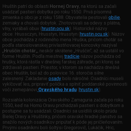
Hruštín patrí do oblasti
Hornej Oravy
, na ktorú sa začali
usádzať pastieri dobytka po roku 1550. Prvá písomná
zmienka o obci je z roku 1588. Obyvatelia pestovali
obilie
,
zemiaky a chovali dobytok. Zhotovovali sa odevy s plátna,
vlny, vyrábali obuv (
hrustin.ocu.sk
). Historické názvy
obce: Hrussczyn, Hrusstyn, Hrusstyn (
hrustin.ocu.sk
). Názov
obce pochádza z rodinného mena Hruška, pričom chotár sa
podľa staroslovanskej privlastňovacej koncovky nazýval
„
Hruščin chotár
„, neskôr skrátene „Hruščin“, až sa ustálil vo
forme Hruštín. Podľa miestnej
tradície
názov pochádza od
hrušky, ktorá rástla v dnešnej farskej záhrade, pri ktorej sa
zdržiavali pastieri. Priestor, v ktorom sa nachádza dnešná
obec Hruštín, bol až do polovice 16. storočia silne
zalesnený. Zakladanie
osady
bolo náročné. Osadníci museli
vyklčovať les, pripraviť políčka a splniť poddanské povinnosti
voči zemepánovi
Oravského hradu
(
hrustin.sk
).
Rozsiahla kolonizácia Oravského Zamaguria začala po roku
1550, keď na Hornú Oravu prichádzali pastieri s dobytkom a
postupne sa tu usádzali. Osadníci sa usídlili okolo prúdu
Bielej Oravy a Hruštínky, pričom oravské hradné panstvo sa
snažilo nových osadníkov pripútať k pôde jej pričleňovaním.
Prvými osadníkmi boli šoltýsi Gregorovič, Lukáčik, Hric,