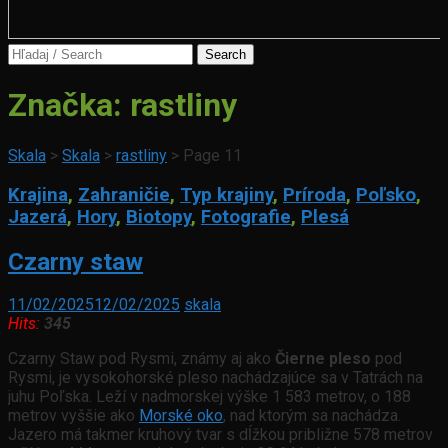
Search
for:
Značka:
rastliny
Skala
>
Skala
>
rastliny
>
Page 11
Krajina
,
Zahraničie
,
Typ krajiny
,
Príroda
,
Poľsko
,
Jazerá
,
Hory
,
Biotopy
,
Fotografie
,
Plesá
Czarny staw
11/02/2025
12/02/2025
skala
Hits:
345
Czarny Staw pod Rysmi, známy aj ako
Čierne pleso
pod
Rysmi, je vysokohorské pleso nachádzajúce sa v Tatrách na
juhu Poľska. Leží v nadmorskej výške 1 583 metrov, o 188
metrov vyššie ako
Morské oko
, nad ktorým sa nachádza.
Jazero má takmer kruhový tvar s dĺžkou približne 578 metrov