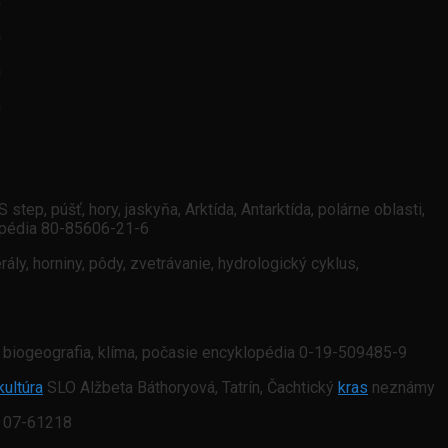
a
a
a
ep, púšť, hory, jaskyňa, Arktída, Antarktída, polárne oblasti,
yklopédia 80-85606-21-6
ály, horniny, pôdy, zvetrávanie, hydrologický cyklus,
 biogeografia, klíma, počasie encyklopédia 0-19-509485-9
kultúra
SLO Alžbeta Báthoryová, Tatrín, Čachtický
kras
neznámy
a 07-61218