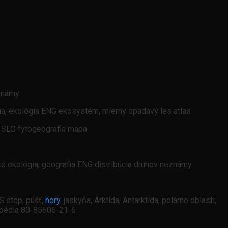
známy
fia, ekológia ENG ekosystém, mierny opadavý les atlas
a SLO fytogeografia mapa
ké ekológia, geografia ENG distribúcia druhov neznámy
S step, púšť,
hory
, jaskyňa, Arktída, Antarktída, polárne oblasti,
yklopédia 80-85606-21-6
a