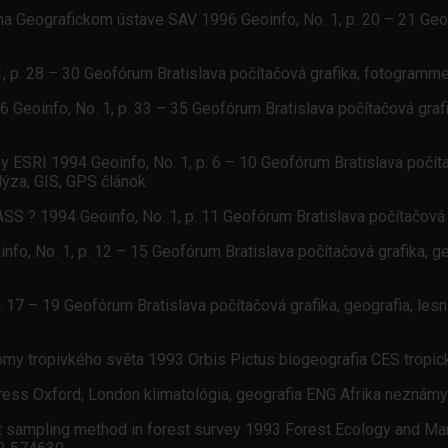
 Geografickom ústave SAV 1996 Geoinfo, No. 1, p. 20 – 21 Geofó
1, p. 28 – 30 Geofórum Bratislava počítačová grafika, fotogramm
 Geoinfo, No. 1, p. 33 – 35 Geofórum Bratislava počítačová grafi
SRI 1994 Geoinfo, No. 1, p. 6 – 10 Geofórum Bratislava počítačo
lýza, GIS, GPS článok
S ? 1994 Geoinfo, No. 1, p. 11 Geofórum Bratislava počítačová 
fo, No. 1, p. 12 – 15 Geofórum Bratislava počítačová grafika, 
17 – 19 Geofórum Bratislava počítačová grafika, geografia, lesn
romy tropivkého světa 1993 Orbis Pictus biogeografia CES tropi
ress Oxford, London klimatológia, geografia ENG Afrika neznámy
ect sampling method in forest survey 1993 Forest Ecology and Ma