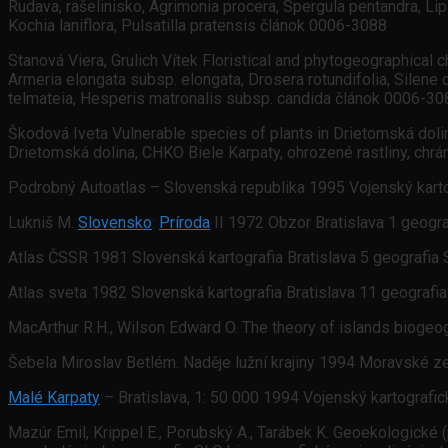
Rudava, rašelinisko, Agrimonia procera, Spergula pentandra, Lipa
Kochia laniflora, Pulsatilla pratensis článok 0006-3088
Stanová Viera, Grulich Vítek Floristical and phytogeographical c
Armeria elongata subsp. elongata, Drosera rotundifolia, Silene c
telmateia, Hesperis matronalis subsp. candida článok 0006-30
Škodová Iveta Vulnerable species of plants in Drietomská dol
Drietomská dolina, CHKO Biele Karpaty, ohrozené rastliny, chr
Podrobný Autoatlas – Slovenská republika 1995 Vojenský kart
Lukniš M.
Slovensko
:
Príroda
II 1972 Obzor Bratislava 1 geogr
Atlas ČSSR 1981 Slovenská kartografia Bratislava 5 geografia 
Atlas sveta 1982 Slovenská kartografia Bratislava 11 geografia
MacArthur R.H., Wilson Edward O. The theory of islands bioge
Šebela Miroslav Betlém. Naděje lužní krajiny 1994 Moravské
Malé Karpaty
– Bratislava, 1: 50 000 1994 Vojenský kartograf
Mazúr Emil, Krippel E., Porubský A., Tarábek K. Geoekologické (