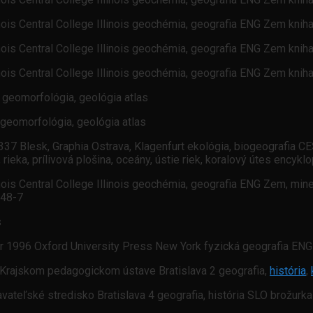
inois Central College Illinois geochémia, geografia ENG Zem knih
inois Central College Illinois geochémia, geografia ENG Zem knih
inois Central College Illinois geochémia, geografia ENG Zem knih
 geomorfológia, geológia atlas
 geomorfológia, geológia atlas
 Blesk, Graphia Ostrava, Klagenfurt ekológia, biogeografia CES st
ro, rieka, prílivová plošina, oceány, ústie riek, koralový útes enc
nois Central College Illinois geochémia, geografia ENG Zem, miner
748-7
s
er 1996 Oxford University Press New York fyzická geografia ENG
Krajskom pedagogickom ústave Bratislava 2 geografia,
história
,
teľské stredisko Bratislava 4 geografia, história SLO brožurk