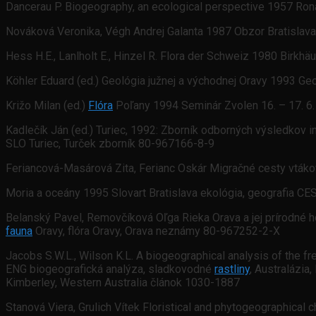
Dancerau P. Biogeography, an ecological perspective 1957 Ro
Nováková Veronika, Végh Andrej Galanta 1987 Obzor Bratislav
Hess H.E., Lanlholt E., Hinzel R. Flora der Schweiz 1980 Birkh
Köhler Eduard (ed.) Geológia južnej a východnej Oravy 1993 G
Križo Milan (ed.)
Flóra
Poľany 1994 Seminár Zvolen 16. – 17. 6.
Kadlečík Ján (ed.) Turiec, 1992: Zborník odborných výsledkov
SLO Turiec, Turček zborník 80-967166-8-9
Feriancová-Masárová Zita, Ferianc Oskár Migračné cesty vtáko
Moria a oceány 1995 Slovart Bratislava ekológia, geografia C
Belanský Pavel, Removčíková Oľga Rieka Orava a jej prírodné
fauna
Oravy, flóra Oravy, Orava neznámy 80-967252-2-X
Jacobs S.W.L., Wilson K.L. A biogeographical analysis of the fr
ENG biogeografická analýza, sladkovodné
rastliny
, Australázia
Kimberley, Western Australia článok 1030-1887
Stanová Viera, Grulich Vítek Floristical and phytogeographical 