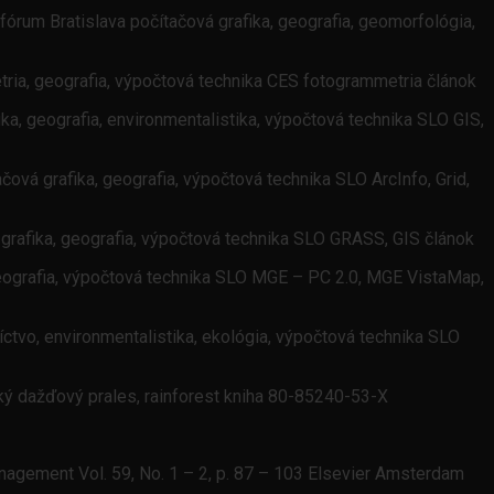
rum Bratislava počítačová grafika, geografia, geomorfológia,
etria, geografia, výpočtová technika CES fotogrammetria článok
ka, geografia, environmentalistika, výpočtová technika SLO GIS,
vá grafika, geografia, výpočtová technika SLO ArcInfo, Grid,
grafika, geografia, výpočtová technika SLO GRASS, GIS článok
geografia, výpočtová technika SLO MGE – PC 2.0, MGE VistaMap,
íctvo, environmentalistika, ekológia, výpočtová technika SLO
cký dažďový prales, rainforest kniha 80-85240-53-X
nagement Vol. 59, No. 1 – 2, p. 87 – 103 Elsevier Amsterdam