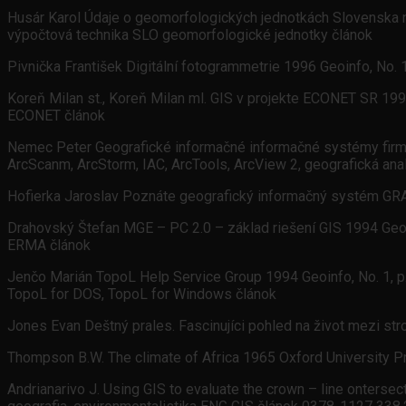
Husár Karol Údaje o geomorfologických jednotkách Slovenska na
výpočtová technika SLO geomorfologické jednotky článok
Pivnička František Digitální fotogrammetrie 1996 Geoinfo, No. 
Koreň Milan st., Koreň Milan ml. GIS v projekte ECONET SR 1996
ECONET článok
Nemec Peter Geografické informačné informačné systémy firmy E
ArcScanm, ArcStorm, IAC, ArcTools, ArcView 2, geografická ana
Hofierka Jaroslav Poznáte geografický informačný systém GRAS
Drahovský Štefan MGE – PC 2.0 – základ riešení GIS 1994 Geoin
ERMA článok
Jenčo Marián TopoL Help Service Group 1994 Geoinfo, No. 1, p. 
TopoL for DOS, TopoL for Windows článok
Jones Evan Deštný prales. Fascinujíci pohled na život mezi st
Thompson B.W. The climate of Africa 1965 Oxford University P
Andrianarivo J. Using GIS to evaluate the crown – line onters