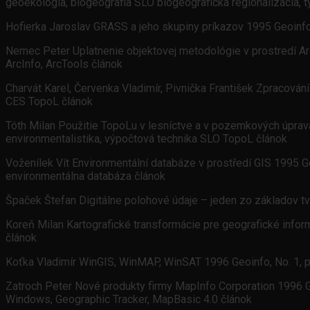
geoekológia, biogeografia SLO biogeografická regionalizácia, t
Hofierka Jaroslav GRASS a jeho skupiny príkazov 1995 Geoinfo,
Nemec Peter Uplatnenie objektovej metodológie v prostredí Arc
ArcInfo, ArcTools článok
Charvát Karel, Červenka Vladimír, Pivnička František Zpracování
CES TopoL článok
Tóth Milan Použitie TopoLu v lesníctve a v pozemkových úpravá
environmentalistika, výpočtová technika SLO TopoL článok
Voženílek Vít Environmentální databáze v prostředí GIS 1995 Ge
environmentálna databáza článok
Špaček Štefan Digitálne polohové údaje – jeden zo základov tvo
Koreň Milan Kartografické transformácie pre geografické inform
článok
Koťka Vladimír WinGIS, WinMAP, WinSAT 1996 Geoinfo, No. 1, p
Zatroch Peter Nové produkty firmy MapInfo Corporation 1996 Ge
Windows, Geographic Tracker, MapBasic 4.0 článok