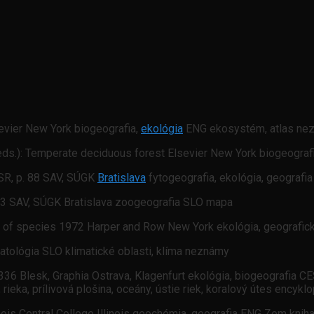
sevier New York biogeografia,
ekológia
ENG ekosystém, atlas ne
 (eds.): Temperate deciduous forest Elsevier New York biogeogra
SSR, p. 88 SAV, SÚGK
Bratislava
fytogeografia, ekológia, geografi
. 93 SAV, SÚGK Bratislava zoogeografia SLO mapa
ion of species 1972 Harper and Row New York ekológia, geografic
imatológia SLO klimatické oblasti, klíma neznámy
36 Blesk, Graphia Ostrava, Klagenfurt ekológia, biogeografia CE
ro, rieka, prílivová plošina, oceány, ústie riek, koralový útes enc
inois Central College Illinois geochémia, geografia ENG Zem knih