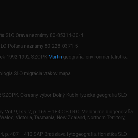
grafia SLO Orava neznámy 80-85314-30-4
ka SLO Poľana neznámy 80-228-0371-5
rček 1992 1992 SZOPK
Martin
geografia, environmentalistika
kológia SLO migrácia vtákov mapa
P, SZOPK, Okresný výbor Dolný Kubín fyzická geografia SLO
 Vol. 9, Iss. 2, p. 169 – 183 C.S.I.R.O. Melbourne biogeografia
ales, Victoria, Tasmania, New Zealand, Northern Territory,
 4, p. 407 – 410 SAP Bratislava fytogeografia, floristika SLO