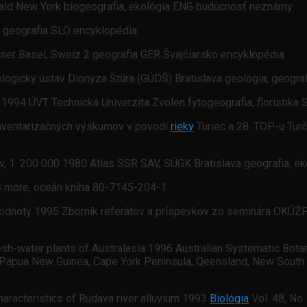
nald New York biogeografia, ekológia ENG budúcnosť neznámy
a geografia SLO encyklopédia
äuser Basel, Sweiz 2 geografia GER Švajčiarsko encyklopédia
eologický ústav Dionýza Štúra (GÚDŠ) Bratislava geológia, geo
 1994 ÚVT Technická Univerzita Zvolen fytogeografia, floristi
 inventarizačných výskumov v povodí
rieky
Turiec a 28. TOP-u Tu
v, 1: 200 000 1980 Atlas SSR SAV, SÚGK Bratislava geografia, e
ES more, oceán kniha 80-7145-204-1
 hodnoty 1995 Zborník referátov a príspevkov zo seminára OKÚŽ
esh-water plants of Australasia 1996 Australian Systematic Botany
, Papua New Guinea, Cape York Peninsula, Qeensland, New South W
characteristics of Rudava river alluvium 1993
Biológia
Vol. 48, No.