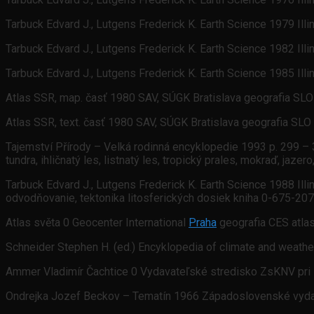
Tarbuck Edvard J., Lutgens Frederick K. Earth Science 1979 Ill
Tarbuck Edvard J., Lutgens Frederick K. Earth Science 1982 Ill
Tarbuck Edvard J., Lutgens Frederick K. Earth Science 1985 Ill
Atlas SSR, map. časť 1980 SAV, SÚGK Bratislava geografia SLO
Atlas SSR, text. časť 1980 SAV, SÚGK Bratislava geografia SLO
Tajemství Přírody – Velká rodinná encyklopedie 1993 p. 299 – 337
tundra, ihličnatý les, listnatý les, tropický prales, mokraď, jaze
Tarbuck Edvard J., Lutgens Frederick K. Earth Science 1988 Illi
odvodňovanie, tektonika litosferických dosiek kniha 0-675-20
Atlas světa 0 Geocenter International
Praha
geografia CES atla
Schneider Stephen H. (ed.) Encyklopedia of climate and weath
Ammer Vladimír Čachtice 0 Vydavateľské stredisko ZsKNV pri 
Ondrejka Jozef Beckov – Tematín 1966 Západoslovenské vydava