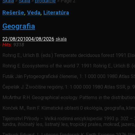
Skala
>
Skala
>
produkcie
>
Page 2
Rešerše
,
Veda
,
Literatúra
Geografia
22/08/2010
04/08/2026
skala
Hits:
9318
Rohrig E., Urlich B. (eds.) Temperate deciduous forest 1991 El
Rohrig E. Ecosystems of the world 7. 1991 Rohrig E., Urlich B.
Futák Ján Fytogeografické členenie, 1: 1 000 000 1980 Atlas 
Čepelák J. Živočíšne regióny, 1: 1 000 000 1980 Atlas SSR, p
McArthur R.H. Geographical ecology. Patterns in the distribut
Konček M., Rein F. Klimatické oblasti 0 ekológia, geografia, kl
Tajemství Přírody – Velká rodinná encyklopedie 1993 p. 302 – 3
tundra, ihličnatý les, listnatý les, tropický prales, mokraď, jaze
Tarbuck Edvard J., Lutgens Frederick K. Earth Science 1976 Ill