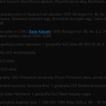
ris loeselii, Boeothryon alpinum, Rhynchospora alba, Blechnum spi
haracteristics of Rudava river alluvium 1993 Biológia Vol. 48, No.
onica, Taraxacum palustre agg., Biscutella laevigata agg., Carex 
88
ina valley in CHKO
Biele Karpaty
1993 Biológia Vol. 48, No. 4, p. 
ánené rastliny článok 0006-3088
ografický ústav Harmanec 1 geografia SLO atlas 80-85510-56-X
afia SLO encyklopédia
SLO atlas
 SLO atlas
ography 1967 Princeton University Press Princeton, New Jersey 
 zemské muzeum, Veronica Brno 1 geografia CES Betlém brožurk
ický ústav Harmanec 1 geografia SLO Malé Karpaty mapa
prírodné), krajinné typy, 1: 500 000 1980 Atlas SSR, p. 98 – 99 