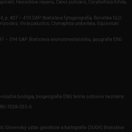
cant, Heirochloe repens, Carex pulicaris, Corallorhiza trifida,
 4, p. 407 – 410 SAP Bratislava fytogeografia, floristika SLO
brizoides, Viola palustris, Chimaphila umbellata, Equisetum
391 – 394 SAP Bratislava environmentalistika, geografia ENG
evolučná biológia, biogeografia ENG teória ostrovov neznámy
a 80-7028-033-6
SAV, Slovenský ústav geodézie a kartografie (SÚGK) Bratislava