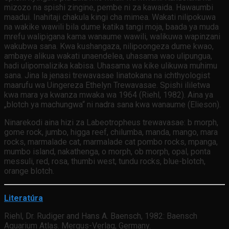
mizozo na spishi zingine, pembe ni za kawaida. Hawaumbi
maadui. Inahitaji chakula kingi cha mimea. Wakati nilipokuwa
na wakike wawili bila dume katika tangi moja, baada ya muda
mrefu walipigana kama wanaume wawili, walikuwa wapinzani
wakubwa sana. Kwa kushangaza, nilipoongeza dume kwao,
ambaye alikua wakati unaendelea, uhasama wao ulipungua,
hadi ulipomalizika kabisa. Uhasama wa kike ulikuwa muhimu
sana. Jina la jenasi trewavasae linatokana na ichthyologist
maarufu wa Uingereza Ethelyn Trewavasae. Spishi ililetwa
kwa mara ya kwanza mwaka wa 1964 (Riehl, 1982). Aina ya
„blotch ya machungwa“ ni nadra sana kwa wanaume (Elieson).
Ninarekodi aina hizi za Labeotropheus trewavasae: b morph,
gome rock, jumbo, higga reef, chilumba, manda, mango, mara
rocks, marmalade cat, marmalade cat pombo rocks, mpanga,
mumbo island, nakathenga, o morph, ob morph, opal, ponta
messuli, red, rosa, thumbi west, tundu rocks, blue-blotch,
orange blotch.
Literatúra
Riehl, Dr. Rudiger and Hans A. Baensch, 1982: Baensch
Aquarium Atlas. Mergus-Verlag, Germany.