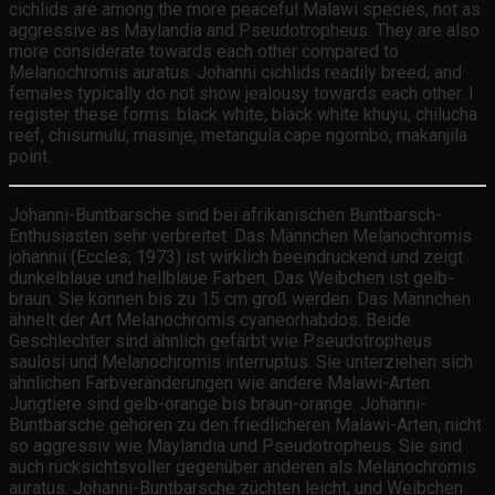
cichlids are among the more peaceful Malawi species, not as
aggressive as Maylandia and Pseudotropheus. They are also
more considerate towards each other compared to
Melanochromis auratus. Johanni cichlids readily breed, and
females typically do not show jealousy towards each other. I
register these forms: black white, black white khuyu, chilucha
reef, chisumulu, masinje, metangula.cape ngombo, makanjila
point.
Johanni-Buntbarsche sind bei afrikanischen Buntbarsch-
Enthusiasten sehr verbreitet. Das Männchen Melanochromis
johannii (Eccles, 1973) ist wirklich beeindruckend und zeigt
dunkelblaue und hellblaue Farben. Das Weibchen ist gelb-
braun. Sie können bis zu 15 cm groß werden. Das Männchen
ähnelt der Art Melanochromis cyaneorhabdos. Beide
Geschlechter sind ähnlich gefärbt wie Pseudotropheus
saulosi und Melanochromis interruptus. Sie unterziehen sich
ähnlichen Farbveränderungen wie andere Malawi-Arten.
Jungtiere sind gelb-orange bis braun-orange. Johanni-
Buntbarsche gehören zu den friedlicheren Malawi-Arten, nicht
so aggressiv wie Maylandia und Pseudotropheus. Sie sind
auch rücksichtsvoller gegenüber anderen als Melanochromis
auratus. Johanni-Buntbarsche züchten leicht, und Weibchen