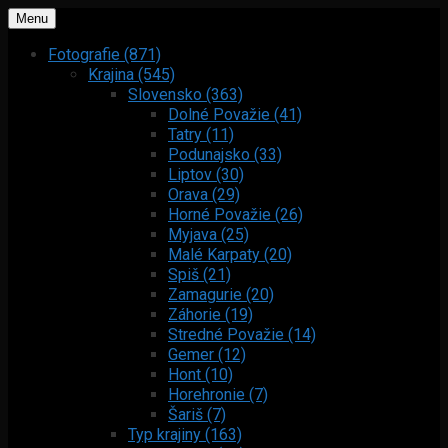
Menu
Fotografie (871)
Krajina (545)
Slovensko (363)
Dolné Považie (41)
Tatry (11)
Podunajsko (33)
Liptov (30)
Orava (29)
Horné Považie (26)
Myjava (25)
Malé Karpaty (20)
Spiš (21)
Zamagurie (20)
Záhorie (19)
Stredné Považie (14)
Gemer (12)
Hont (10)
Horehronie (7)
Šariš (7)
Typ krajiny (163)