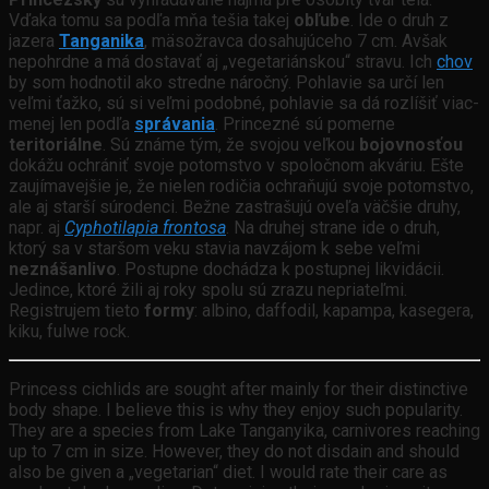
Vďaka tomu sa podľa mňa tešia takej
obľube
. Ide o druh z
jazera
Tanganika
, mäsožravca dosahujúceho 7 cm. Avšak
nepohrdne a má dostavať aj „vegetariánskou“ stravu. Ich
chov
by som hodnotil ako stredne náročný. Pohlavie sa určí len
veľmi ťažko, sú si veľmi podobné, pohlavie sa dá rozlíšiť viac-
menej len podľa
správania
. Princezné sú pomerne
teritoriálne
. Sú známe tým, že svojou veľkou
bojovnosťou
dokážu ochrániť svoje potomstvo v spoločnom akváriu. Ešte
zaujímavejšie je, že nielen rodičia ochraňujú svoje potomstvo,
ale aj starší súrodenci. Bežne zastrašujú oveľa väčšie druhy,
napr. aj
Cyphotilapia frontosa
. Na druhej strane ide o druh,
ktorý sa v staršom veku stavia navzájom k sebe veľmi
neznášanlivo
. Postupne dochádza k postupnej likvidácii.
Jedince, ktoré žili aj roky spolu sú zrazu nepriateľmi.
Registrujem tieto
formy
: albino, daffodil, kapampa, kasegera,
kiku, fulwe rock.
Princess cichlids are sought after mainly for their distinctive
body shape. I believe this is why they enjoy such popularity.
They are a species from Lake Tanganyika, carnivores reaching
up to 7 cm in size. However, they do not disdain and should
also be given a „vegetarian“ diet. I would rate their care as