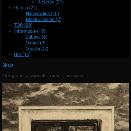
Rešerše (21)
Rodina (21)
Naša rodina (10)
Mená v rodine (7)
TOP (89)
Informácie (15)
Zábava (6)
O mne (9)
O webe (7)
GIS (10)
Skala
Fotografie, akvaristika, radosť, poznanie