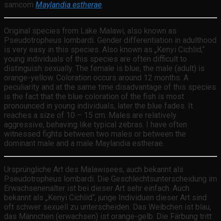
samcom
Maylandia estherae
.
Original species from Lake Malawi, also known as
Pseudotropheus lombardi. Gender differentiation in adulthood
is very easy in this species. Also known as „Kenyi Cichlid,“
young individuals of this species are often difficult to
distinguish sexually. The female is blue, the male (adult) is
orange-yellow. Coloration occurs around 12 months. A
peculiarity and at the same time disadvantage of this species
is the fact that the blue coloration of the fish is most
pronounced in young individuals, later the blue fades. It
reaches a size of 10 – 15 cm. Males are relatively
aggressive, behaving like typical zebras. I have often
witnessed fights between two males or between the
dominant male and a male Maylandia estherae.
Ursprüngliche Art des Malawisees, auch bekannt als
Pseudotropheus lombardi. Die Geschlechtsunterscheidung im
Erwachsenenalter ist bei dieser Art sehr einfach. Auch
bekannt als „Kenyi Cichlid“, junge Individuen dieser Art sind
oft schwer sexuell zu unterscheiden. Das Weibchen ist blau,
das Männchen (erwachsen) ist orange-gelb. Die Färbung tritt