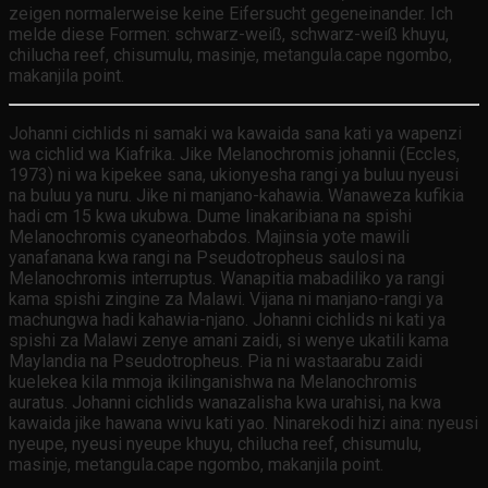
zeigen normalerweise keine Eifersucht gegeneinander. Ich
melde diese Formen: schwarz-weiß, schwarz-weiß khuyu,
chilucha reef, chisumulu, masinje, metangula.cape ngombo,
makanjila point.
Johanni cichlids ni samaki wa kawaida sana kati ya wapenzi
wa cichlid wa Kiafrika. Jike Melanochromis johannii (Eccles,
1973) ni wa kipekee sana, ukionyesha rangi ya buluu nyeusi
na buluu ya nuru. Jike ni manjano-kahawia. Wanaweza kufikia
hadi cm 15 kwa ukubwa. Dume linakaribiana na spishi
Melanochromis cyaneorhabdos. Majinsia yote mawili
yanafanana kwa rangi na Pseudotropheus saulosi na
Melanochromis interruptus. Wanapitia mabadiliko ya rangi
kama spishi zingine za Malawi. Vijana ni manjano-rangi ya
machungwa hadi kahawia-njano. Johanni cichlids ni kati ya
spishi za Malawi zenye amani zaidi, si wenye ukatili kama
Maylandia na Pseudotropheus. Pia ni wastaarabu zaidi
kuelekea kila mmoja ikilinganishwa na Melanochromis
auratus. Johanni cichlids wanazalisha kwa urahisi, na kwa
kawaida jike hawana wivu kati yao. Ninarekodi hizi aina: nyeusi
nyeupe, nyeusi nyeupe khuyu, chilucha reef, chisumulu,
masinje, metangula.cape ngombo, makanjila point.