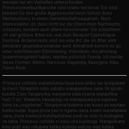
weniger nur am Verhalten unterscheiden.
Prinzessinnenbuntbarsche sind relativ territorial. Sie sind
bekannt für ihre große Aggressivität beim Schutz ihres
Nachwuchses in einem Gemeinschaftsaquarium. Noch
interessanter ist, dass nicht nur die Eltern ihren Nachwuchs
schützen, sondern auch ältere Geschwister. Sie schüchtern
oft viel größere Arten ein, wie zum Beispiel Cyphotilapia
frontosa. Andererseits sind sie eine Art, die im Alter sehr
intolerant gegenübereinander wird. Allmählich kommt es zu
einer schrittweisen Eliminierung. Individuen, die jahrelang
zusammengelebt haben, werden plötzlich Feinde. Ich melde
diese Formen: Albino, Narzisse, Kapampa, Kasegera, Kiku,
Fulwe Rock.
Princess cichlids wanatafutwa hasa kwa umbo lao la kipekee
la mwili. Ninaamini ndio sababu wanapendwa sana. Ni spishi
kutoka Ziwa Tanganyika, wanyama wala nyama wanaofikia
hadi 7 cm. Walakini, hawapingi na wanapaswa pia kupewa
lishe ya „vegetarian“. Ningepima huduma yao kuwa ya wastani
katika kudai. Kujua jinsia yao ni ngumu sana, kwani wanafanana
sana; jinsia inaweza kutofautishwa zaidi au chini tu kulingana
na tabia. Princess cichlids ni kiasi cha kujitenga. Wanajulikana
kwa ukali wao mkubwa katika kulinda watoto wao katika