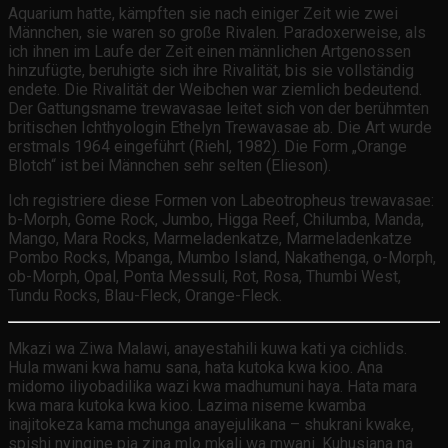
Aquarium hatte, kämpften sie nach einiger Zeit wie zwei
Männchen, sie waren so große Rivalen. Paradoxerweise, als
ich ihnen im Laufe der Zeit einen männlichen Artgenossen
hinzufügte, beruhigte sich ihre Rivalität, bis sie vollständig
endete. Die Rivalität der Weibchen war ziemlich bedeutend.
Der Gattungsname trewavasae leitet sich von der berühmten
britischen Ichthyologin Ethelyn Trewavasae ab. Die Art wurde
erstmals 1964 eingeführt (Riehl, 1982). Die Form „Orange
Blotch“ ist bei Männchen sehr selten (Elieson).
Ich registriere diese Formen von Labeotropheus trewavasae:
b-Morph, Gome Rock, Jumbo, Higga Reef, Chilumba, Manda,
Mango, Mara Rocks, Marmeladenkatze, Marmeladenkatze
Pombo Rocks, Mpanga, Mumbo Island, Nakathenga, o-Morph,
ob-Morph, Opal, Ponta Messuli, Rot, Rosa, Thumbi West,
Tundu Rocks, Blau-Fleck, Orange-Fleck.
Mkazi wa Ziwa Malawi, anayestahili kuwa kati ya cichlids.
Hula mwani kwa hamu sana, hata kutoka kwa kioo. Ana
midomo iliyobadilika wazi kwa madhumuni haya. Hata mara
kwa mara kutoka kwa kioo. Lazima niseme kwamba
inajitokeza kama mchunga anayejulikana – shukrani kwake,
spishi nyingine pia zina mlo mkali wa mwani. Kuhusiana na