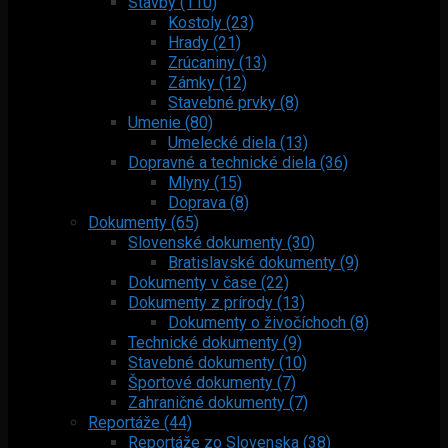
Stavby (110)
Kostoly (23)
Hrady (21)
Zrúcaniny (13)
Zámky (12)
Stavebné prvky (8)
Umenie (80)
Umelecké diela (13)
Dopravné a technické diela (36)
Mlyny (15)
Doprava (8)
Dokumenty (65)
Slovenské dokumenty (30)
Bratislavské dokumenty (9)
Dokumenty v čase (22)
Dokumenty z prírody (13)
Dokumenty o živočíchoch (8)
Technické dokumenty (9)
Stavebné dokumenty (10)
Športové dokumenty (7)
Zahraničné dokumenty (7)
Reportáže (44)
Reportáže zo Slovenska (38)