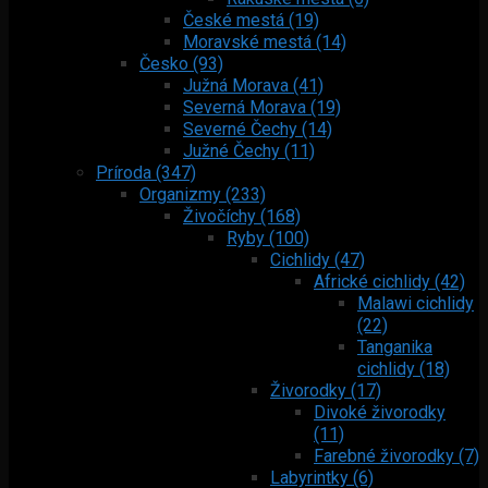
České mestá (19)
Moravské mestá (14)
Česko (93)
Južná Morava (41)
Severná Morava (19)
Severné Čechy (14)
Južné Čechy (11)
Príroda (347)
Organizmy (233)
Živočíchy (168)
Ryby (100)
Cichlidy (47)
Africké cichlidy (42)
Malawi cichlidy
(22)
Tanganika
cichlidy (18)
Živorodky (17)
Divoké živorodky
(11)
Farebné živorodky (7)
Labyrintky (6)