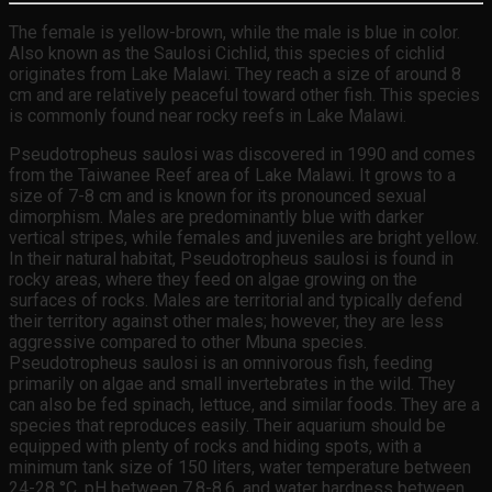
The female is yellow-brown, while the male is blue in color.
Also known as the Saulosi Cichlid, this species of cichlid
originates from Lake Malawi. They reach a size of around 8
cm and are relatively peaceful toward other fish. This species
is commonly found near rocky reefs in Lake Malawi.
Pseudotropheus saulosi was discovered in 1990 and comes
from the Taiwanee Reef area of Lake Malawi. It grows to a
size of 7-8 cm and is known for its pronounced sexual
dimorphism. Males are predominantly blue with darker
vertical stripes, while females and juveniles are bright yellow.
In their natural habitat, Pseudotropheus saulosi is found in
rocky areas, where they feed on algae growing on the
surfaces of rocks. Males are territorial and typically defend
their territory against other males; however, they are less
aggressive compared to other Mbuna species.
Pseudotropheus saulosi is an omnivorous fish, feeding
primarily on algae and small invertebrates in the wild. They
can also be fed spinach, lettuce, and similar foods. They are a
species that reproduces easily. Their aquarium should be
equipped with plenty of rocks and hiding spots, with a
minimum tank size of 150 liters, water temperature between
24-28 °C, pH between 7.8-8.6, and water hardness between