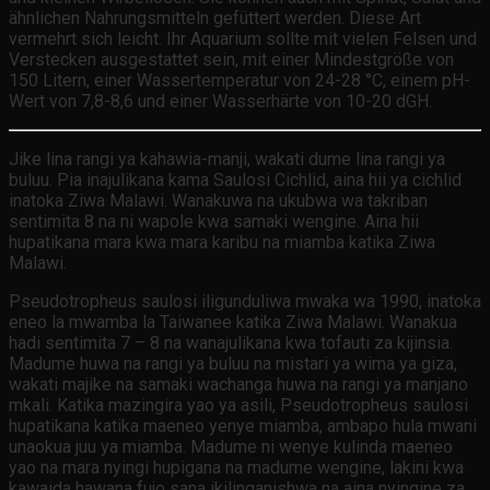
ähnlichen Nahrungsmitteln gefüttert werden. Diese Art
vermehrt sich leicht. Ihr Aquarium sollte mit vielen Felsen und
Verstecken ausgestattet sein, mit einer Mindestgröße von
150 Litern, einer Wassertemperatur von 24-28 °C, einem pH-
Wert von 7,8-8,6 und einer Wasserhärte von 10-20 dGH.
Jike lina rangi ya kahawia-manji, wakati dume lina rangi ya
buluu. Pia inajulikana kama Saulosi Cichlid, aina hii ya cichlid
inatoka Ziwa Malawi. Wanakuwa na ukubwa wa takriban
sentimita 8 na ni wapole kwa samaki wengine. Aina hii
hupatikana mara kwa mara karibu na miamba katika Ziwa
Malawi.
Pseudotropheus saulosi iligunduliwa mwaka wa 1990, inatoka
eneo la mwamba la Taiwanee katika Ziwa Malawi. Wanakua
hadi sentimita 7 – 8 na wanajulikana kwa tofauti za kijinsia.
Madume huwa na rangi ya buluu na mistari ya wima ya giza,
wakati majike na samaki wachanga huwa na rangi ya manjano
mkali. Katika mazingira yao ya asili, Pseudotropheus saulosi
hupatikana katika maeneo yenye miamba, ambapo hula mwani
unaokua juu ya miamba. Madume ni wenye kulinda maeneo
yao na mara nyingi hupigana na madume wengine, lakini kwa
kawaida hawana fujo sana ikilinganishwa na aina nyingine za