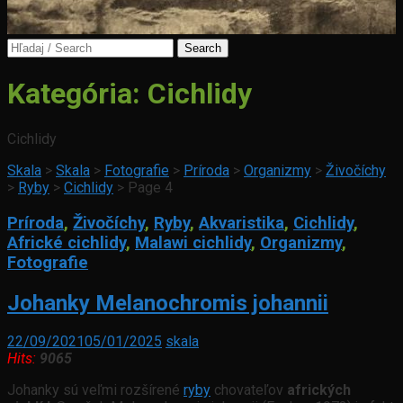
Search
for:
Kategória:
Cichlidy
Cichlidy
Skala
>
Skala
>
Fotografie
>
Príroda
>
Organizmy
>
Živočíchy
>
Ryby
>
Cichlidy
>
Page 4
Príroda
,
Živočíchy
,
Ryby
,
Akvaristika
,
Cichlidy
,
Africké cichlidy
,
Malawi cichlidy
,
Organizmy
,
Fotografie
Johanky Melanochromis johannii
22/09/2021
05/01/2025
skala
Hits:
9065
Johanky sú veľmi rozšírené
ryby
chovateľov
afrických