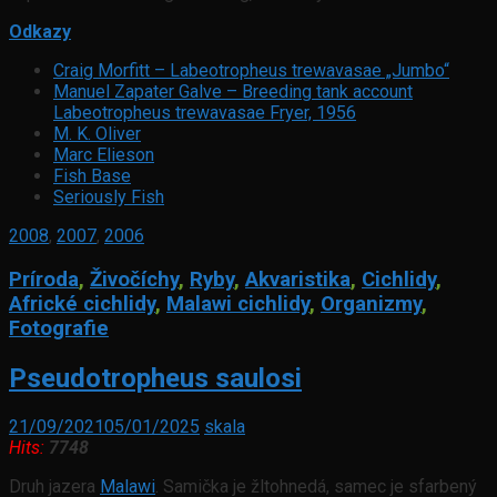
Odkazy
Craig Morfitt – Labeotropheus trewavasae „Jumbo“
Manuel Zapater Galve – Breeding tank account
Labeotropheus trewavasae Fryer, 1956
M. K. Oliver
Marc Elieson
Fish Base
Seriously Fish
2008
,
2007
,
2006
Príroda
,
Živočíchy
,
Ryby
,
Akvaristika
,
Cichlidy
,
Africké cichlidy
,
Malawi cichlidy
,
Organizmy
,
Fotografie
Pseudotropheus saulosi
21/09/2021
05/01/2025
skala
Hits:
7748
Druh jazera
Malawi
. Samička je žltohnedá, samec je sfarbený