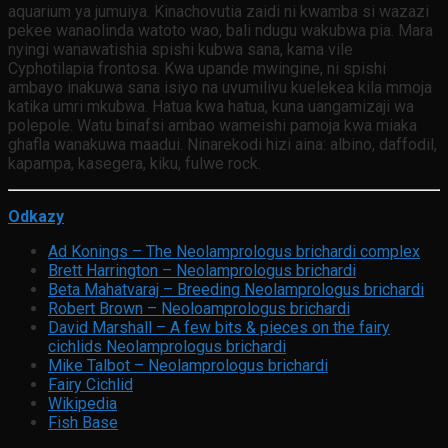
aquarium ya jumuiya. Kinachovutia zaidi ni kwamba si wazazi
pekee wanaolinda watoto wao, bali ndugu wakubwa pia. Mara
nyingi wanawatishia spishi kubwa sana, kama vile
Cyphotilapia frontosa. Kwa upande mwingine, ni spishi
ambayo inakuwa sana isiyo na uvumilivu kuelekea kila mmoja
katika umri mkubwa. Hatua kwa hatua, kuna uangamizaji wa
polepole. Watu binafsi ambao wameishi pamoja kwa miaka
ghafla wanakuwa maadui. Ninarekodi hizi aina: albino, daffodil,
kapampa, kasegera, kiku, fulwe rock.
Odkazy
Ad Konings – The Neolamprologus brichardi complex
Brett Harrington – Neolamprologus brichardi
Beta Mahatvaraj – Breeding Neolamprologus brichardi
Robert Brown – Neoloamprologus brichardi
David Marshall – A few bits & pieces on the fairy
cichlids Neolamprologus brichardi
Mike Talbot – Neolamprologus brichardi
Fairy Cichlid
Wikipedia
Fish Base