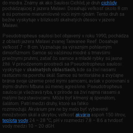
do modra. Známy ak ako Saulosi Cichlid, je druh
cichlidy
pochádzajúcej z jazera Malawi. Dosahujú veľkosť okolo 8 cm
a sú pomerne mierumilovné voči iným rybám. Tento druh sa
bežne vyskytuje v blízkosti skalnatých útesov v jazere
Malawi.
Pseudotropheus saulosi bol objavený v roku 1990, pochádza
z oblasti jazera Malawi zvanej Taiwanee Reef. Dosahuje
veľkosť 7 – 8 cm. Vyznačuje sa výrazným pohlavným
dimorfizmom. Samce sú väčšinou modré s tmavšími
priečnymi pruhmi, zatiaľ čo samice a mladé rybky sú jasne
žlté. V prirodzenom prostredí sa Pseudotropheus saulosi
vyskytuje v
skalnatých oblastiach
, kde sa živí riasami
rastúcimi na povrchu skál. Samce sú teritoriálne a zvyčajne
bránia svoje územie pred inými samcami, avšak v porovnaní s
inými druhmi Mbuna sú menej agresívne. Pseudotropheus
saulosi je všežravá ryba, v prírode sa živí najmä riasami a
malými bezstavovcami. Môže byť kŕmený aj špenátom,
šalátom. Patrí medzi druhy, ktoré sa ľahko
rozmnožujú. Akvárium pre ne by malo byť vybavené
množstvom skál a úkrytov, veľkosť
akvária
aspoň 150 litrov,
teplota
vody
24 – 28 °C, pH v rozmedzí 7.8 – 8.6 a tvrdosť
vody medzi 10 – 20 dGH.