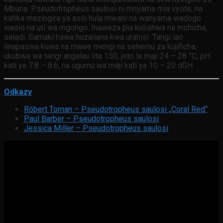
Mbuna. Pseudotropheus saulosi ni mnyama mla vyote, na
katika mazingira ya asili hula mwani na wanyama wadogo
wasio na uti wa mgongo. Inaweza pia kulishwa na mchicha,
saladi. Samaki hawa huzaliana kwa urahisi. Tangi lao
linapaswa kuwa na mawe mengi na sehemu za kujificha,
ukubwa wa tangi angalau lita 150, joto la maji 24 – 28 °C, pH
kati ya 7.8 – 8.6, na ugumu wa maji kati ya 10 – 20 dGH.
Odkazy
Róbert Toman – Pseudotropheus saulosi „Coral Red“
Paul Barber – Pseudotropheus saulosi
Jessica Miller – Pseudotropheus saulosi