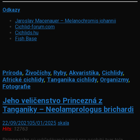
Odkazy
Jaroslav Macenauer – Melanochromis johannii
Cichlid-forum.com
Cichlids.hu
Fish Base
Príroda
,
Živočíchy
,
Ryby
,
Akvaristika
,
Cichlidy
,
Africké cichlidy
,
Tanganika cichlidy
,
Organizmy
,
Fotografie
Jeho veličenstvo Princezná z
Tanganiky – Neolamprologus brichardi
22/09/2021
05/01/2025
skala
Hits:
12763
Princezsky
sú vyhľadávané najmä pre osobitý tvar tela.