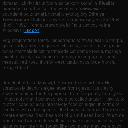
dorastal, ich rivalita utíchala, až celkom skončila.
Rivalita
samíc
bola dosť veľká. Rodové meno
trewavasae
je
odvodené od známej britskej ichytologičky
Ethelyn
Trewavasae
. Druh bol prvý krát introdukovaný v roku 1964
(Riehl, 1982). Forma „orange blotch“ je u samcov veľmi
zriedkavá (
Elieson
).
Registrujem tieto formy
Labeotropheus trewavasae
: b morph,
gome rock, jumbo, higga reef, chilumba, manda, mango, mara
rocks, marmalade cat, marmalade cat pombo rocks, mpanga,
mumbo island, nakathenga, o morph, ob morph, opal, ponta
messuli, red, rosa, thumbi west, tundu rocks, blue-blotch,
orange blotch.
Resident of Lake Malawi, belonging to the cichlids. He
voraciously devours algae, even from glass. Has clearly
adapted mouths for this purpose. Even frequently from glass.
I must note that it behaves like a so-called grazer – thanks to
it, other species also intensively feed on algae. In terms of
conflicts with other species, the horns are normal. They do not
create enemies. Requires a lot of plant-based food. At a time
when I had two females without a male in one aquarium, after
quite some time they fought like two males, they were such