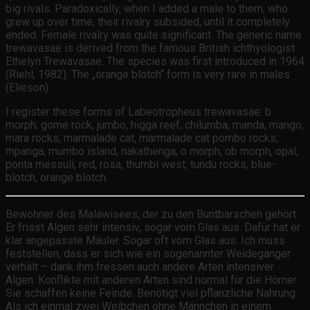
big rivals. Paradoxically, when I added a male to them, who
grew up over time, their rivalry subsided, until it completely
ended. Female rivalry was quite significant. The generic name
trewavasae is derived from the famous British ichthyologist
Ethelyn Trewavasae. The species was first introduced in 1964
(Riehl, 1982). The „orange blotch“ form is very rare in males
(Elieson).
I register these forms of Labeotropheus trewavasae: b
morph, gome rock, jumbo, higga reef, chilumba, manda, mango,
mara rocks, marmalade cat, marmalade cat pombo rocks,
mpanga, mumbo island, nakathenga, o morph, ob morph, opal,
ponta messuli, red, rosa, thumbi west, tundu rocks, blue-
blotch, orange blotch.
Bewohner des Malawisees, der zu den Buntbarschen gehört.
Er frisst Algen sehr intensiv, sogar vom Glas aus. Dafür hat er
klar angepasste Mäuler. Sogar oft vom Glas aus. Ich muss
feststellen, dass er sich wie ein sogenannter Weidegänger
verhält – dank ihm fressen auch andere Arten intensiver
Algen. Konflikte mit anderen Arten sind normal für die Hörner.
Sie schaffen keine Feinde. Benötigt viel pflanzliche Nahrung.
Als ich einmal zwei Weibchen ohne Männchen in einem