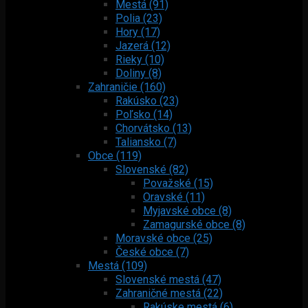
Mestá (91)
Polia (23)
Hory (17)
Jazerá (12)
Rieky (10)
Doliny (8)
Zahraničie (160)
Rakúsko (23)
Poľsko (14)
Chorvátsko (13)
Taliansko (7)
Obce (119)
Slovenské (82)
Považské (15)
Oravské (11)
Myjavské obce (8)
Zamagurské obce (8)
Moravské obce (25)
České obce (7)
Mestá (109)
Slovenské mestá (47)
Zahraničné mestá (22)
Rakúske mestá (6)