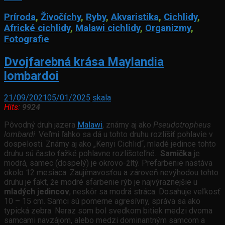
Príroda
,
Živočíchy
,
Ryby
,
Akvaristika
,
Cichlidy
,
Africké cichlidy
,
Malawi cichlidy
,
Organizmy
,
Fotografie
Dvojfarebná krása Maylandia
lombardoi
21/09/2021
05/01/2025
skala
Hits:
9924
Pôvodný druh jazera
Malawi
, známy aj ako
Pseudotropheus
lombardi
. Veľmi ľahko sa dá u tohto druhu rozlíšiť pohlavie v
dospelosti. Známy aj ako „Kenyi Cichlid“, mladé jedince tohto
druhu sú často ťažké pohlavne rozlíšoteľné.
Samička
je
modrá, samec (dospelý) je okrovo-žltý. Prefarbenie nastáva
okolo 12 mesiaca. Zaujímavosťou a zároveň nevýhodou tohto
druhu je fakt, že modré sfarbenie rýb je najvýraznejšie u
mladých jedincov
, neskôr sa modrá stráca. Dosahuje veľkosť
10 – 15 cm. Samci sú pomerne agresívny, správa sa ako
typická zebra. Neraz som bol svedkom bitiek medzi dvoma
samcami navzájom, alebo medzi dominantným samcom a