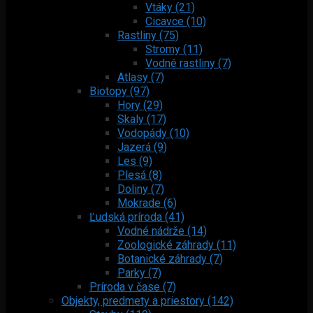
Vtáky (21)
Cicavce (10)
Rastliny (75)
Stromy (11)
Vodné rastliny (7)
Atlasy (7)
Biotopy (97)
Hory (29)
Skaly (17)
Vodopády (10)
Jazerá (9)
Les (9)
Plesá (8)
Doliny (7)
Mokrade (6)
Ľudská príroda (41)
Vodné nádrže (14)
Zoologické záhrady (11)
Botanické záhrady (7)
Parky (7)
Príroda v čase (7)
Objekty, predmety a priestory (142)