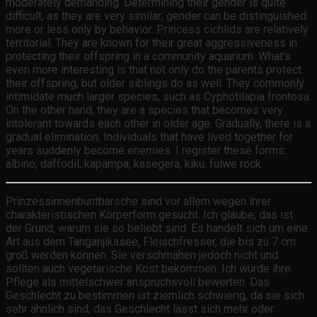
moderately demanding. Determining their gender is quite
difficult, as they are very similar; gender can be distinguished
more or less only by behavior. Princess cichlids are relatively
territorial. They are known for their great aggressiveness in
protecting their offspring in a community aquarium. What’s
even more interesting is that not only do the parents protect
their offspring, but older siblings do as well. They commonly
intimidate much larger species, such as Cyphotilapia frontosa.
On the other hand, they are a species that becomes very
intolerant towards each other in older age. Gradually, there is a
gradual elimination. Individuals that have lived together for
years suddenly become enemies. I register these forms:
albino, daffodil, kapampa, kasegera, kiku, fulwe rock.
Prinzessinnenbuntbarsche sind vor allem wegen ihrer
charakteristischen Körperform gesucht. Ich glaube, das ist
der Grund, warum sie so beliebt sind. Es handelt sich um eine
Art aus dem Tanganjikasee, Fleischfresser, die bis zu 7 cm
groß werden können. Sie verschmähen jedoch nicht und
sollten auch vegetarische Kost bekommen. Ich würde ihre
Pflege als mittelschwer anspruchsvoll bewerten. Das
Geschlecht zu bestimmen ist ziemlich schwierig, da sie sich
sehr ähnlich sind; das Geschlecht lässt sich mehr oder