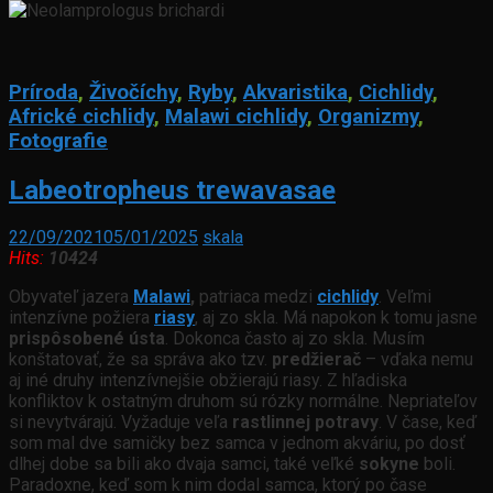
Príroda
,
Živočíchy
,
Ryby
,
Akvaristika
,
Cichlidy
,
Africké cichlidy
,
Malawi cichlidy
,
Organizmy
,
Fotografie
Labeotropheus trewavasae
22/09/2021
05/01/2025
skala
Hits:
10424
Obyvateľ jazera
Malawi
,
patriaca medzi
cichlidy
. Veľmi
intenzívne požiera
riasy
, aj zo skla. Má napokon k tomu jasne
prispôsobené ústa
. Dokonca často aj zo skla. Musím
konštatovať, že sa správa ako tzv.
predžierač
– vďaka nemu
aj iné druhy intenzívnejšie obžierajú riasy. Z hľadiska
konfliktov k ostatným druhom sú rózky normálne. Nepriateľov
si nevytvárajú. Vyžaduje veľa
rastlinnej potravy
. V čase, keď
som mal dve samičky bez samca v jednom akváriu, po dosť
dlhej dobe sa bili ako dvaja samci, také veľké
sokyne
boli.
Paradoxne, keď som k nim dodal samca, ktorý po čase