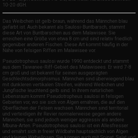
10-20 dGH.
Das Weibchen ist gelb-braun, während das Männchen blau
gefärbt ist. Auch bekannt als Saulosi-Buntbarsch, stammt
diese Art von Buntbarschen aus dem Malawisee. Sie
erreichen eine Größe von etwa 8 cm und sind relativ friedlich
gegenüber anderen Fischen. Diese Art kommt häufig in der
Nähe von felsigen Riffen im Malawisee vor.
Pseudotropheus saulosi wurde 1990 entdeckt und stammt
aus dem Taiwanee-Riff-Gebiet des Malawisees. Er wird 7-8
cm groß und ist bekannt für seinen ausgeprägten
Geschlechtsdimorphismus. Männchen sind überwiegend blau
mit dunkleren vertikalen Streifen, während Weibchen und
Jungfische leuchtend gelb sind. In ihrem natürlichen
Lebensraum kommt Pseudotropheus saulosi in felsigen
Gebieten vor, wo sie sich von Algen ernähren, die auf den
Oberflächen der Felsen wachsen. Männchen sind territorial
und verteidigen ihr Revier normalerweise gegen andere
Männchen; sie sind jedoch weniger aggressiv als andere
Mbuna-Arten. Pseudotropheus saulosi ist ein Allesfresser
und ernährt sich in freier Wildbahn hauptsächlich von Algen
und kleinen Wirbellosen. Sie können auch mit Spinat, Salat und