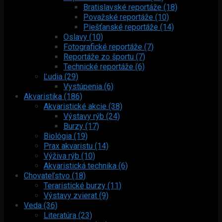
Bratislavské reportáže (18)
Považské reportáže (10)
Piešťanské reportáže (14)
Oslavy (10)
Fotografické reportáže (7)
Reportáže zo športu (7)
Technické reportáže (6)
Ľudia (29)
Vystúpenia (6)
Akvaristika (186)
Akvaristické akcie (38)
Výstavy rýb (24)
Burzy (17)
Biológia (19)
Prax akvaristu (14)
Výživa rýb (10)
Akvaristická technika (6)
Chovateľstvo (18)
Teraristické burzy (11)
Výstavy zvierat (9)
Veda (36)
Literatúra (23)