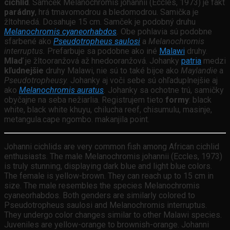
cichlíd
. Samček Melanochromis johannii (Eccles, 1973) je fakt
parádny
, hrá tmavomodrou a bledomodrou. Samička je
žltohnedá. Dosahuje 15 cm. Samček je podobný druhu
Melanochromis cyaneorhabdos
.
Obe pohlavia sú podobne
sfarbené ako
Pseudotropheus saulosi
a
Melanochromis
interruptus.
Prefarbuje sa podobne ako iné
Malawi
druhy.
Mlaď
je žltooranžová až hnedooranžová. Johanky
patria
medzi
kľudnejšie
druhy Malawi, nie sú to také bijce ako
Maylandie
a
Pseudotropheusy.
Johanky aj voči sebe sú ohľaduplnejšie aj
ako
Melanochromis auratus
.
Johanky sa ochotne trú, samičky
obyčajne na seba nežiarlia. Registrujem tieto
formy
: black
white, black white khuyu, chilucha reef, chisumulu, masinje,
metangula.cape ngombo. makanjila point.
Johanni cichlids are very common fish among African cichlid
enthusiasts. The male Melanochromis johannii (Eccles, 1973)
is truly stunning, displaying dark blue and light blue colors.
The female is yellow-brown. They can reach up to 15 cm in
size. The male resembles the species Melanochromis
cyaneorhabdos. Both genders are similarly colored to
Pseudotropheus saulosi and Melanochromis interruptus.
They undergo color changes similar to other Malawi species.
Juveniles are yellow-orange to brownish-orange. Johanni