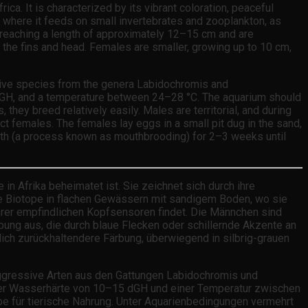
ca. It is characterized by its vibrant coloration, peaceful
 where it feeds on small invertebrates and zooplankton, as
d, reaching a length of approximately 12–15 cm and are
 the fins and head. Females are smaller, growing up to 10 cm,
ssive species from the genera Labidochromis and
5 dGH, and a temperature between 24–28 °C. The aquarium should
hey breed relatively easily. Males are territorial, and during
ct females. The females lay eggs in a small pit dug in the sand,
mouth (a process known as mouthbrooding) for 2–3 weeks until
in Afrika beheimatet ist. Sie zeichnet sich durch ihre
ige Biotope in flachen Gewässern mit sandigem Boden, wo sie
ihrer empfindlichen Kopfsensoren findet. Die Männchen sind
bung aus, die durch blaue Flecken oder schillernde Akzente an
ich zurückhaltendere Färbung, überwiegend in silbrig-grauen
 aggressive Arten aus den Gattungen Labidochromis und
einer Wasserhärte von 10–15 dGH und einer Temperatur zwischen
ebe für tierische Nahrung. Unter Aquarienbedingungen vermehrt