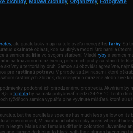
ké cichlidy
,
Malawi cichlidy
,
Organizmy
,
Fotografie
ratus
, ale paralelusky majú na tele oveľa menej
žltej
farby
.
Sú t
auratus
skalnaté
oblasti, kde sa ukrýva medzi štrbinami a útesmi
mce a samice sa
líšia
vo svojom sfarbení. Mladé
ryby
a samice maj
arbu na tmavomodrú až čiernu, pričom ich pruhy sa stanú bledšie
 aktívny a teritoriálny druh. Samce sú obzvlášť agresívne, najm
ciou pre
rastlinnú potravu
. V prírode sa živí riasami, ktoré oškr
sahom rastlinných zložiek, doplnenými o mrazené alebo živé krmi
ť podmienky podobné ich prirodzenému prostrediu. Akvárium by ma
 8,5, a
teplota
by sa mala pohybovať medzi 24-28 °C. Tento druh p
ne troch týždňoch samica vypúšťa plne vyvinuté mláďatá, ktoré sú
uratus, but the parallelus species has much less yellow on its b
tural environment, M. auratus inhabits rocky areas where it hides
 cm in length. Males and females differ in coloration. Juveniles 
ey age, turning dark blue to black, with their stripes becoming fa