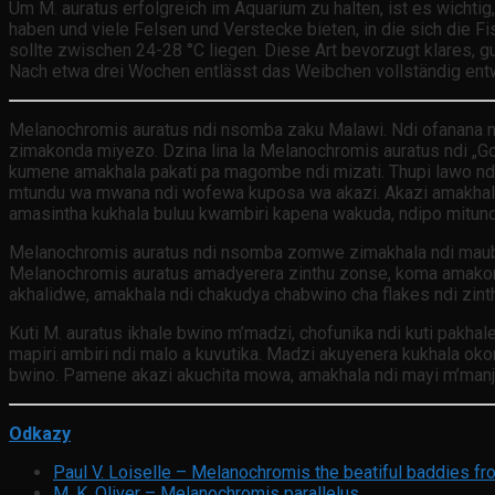
Um M. auratus erfolgreich im Aquarium zu halten, ist es wichti
haben und viele Felsen und Verstecke bieten, in die sich die 
sollte zwischen 24-28 °C liegen. Diese Art bevorzugt klares, g
Nach etwa drei Wochen entlässt das Weibchen vollständig entwi
Melanochromis auratus ndi nsomba zaku Malawi. Ndi ofanana n
zimakonda miyezo. Dzina lina la Melanochromis auratus ndi „
kumene amakhala pakati pa magombe ndi mizati. Thupi lawo nd
mtundu wa mwana ndi wofewa kuposa wa akazi. Akazi amakhala 
amasintha kukhala buluu kwambiri kapena wakuda, ndipo mitund
Melanochromis auratus ndi nsomba zomwe zimakhala ndi maubw
Melanochromis auratus amadyerera zinthu zonse, koma amakond
akhalidwe, amakhala ndi chakudya chabwino cha flakes ndi zi
Kuti M. auratus ikhale bwino m’madzi, chofunika ndi kuti pakha
mapiri ambiri ndi malo a kuvutika. Madzi akuyenera kukhala ok
bwino. Pamene akazi akuchita mowa, amakhala ndi mayi m’manja 
Odkazy
Paul V. Loiselle – Melanochromis the beatiful baddies f
M. K. Oliver – Melanochromis parallelus