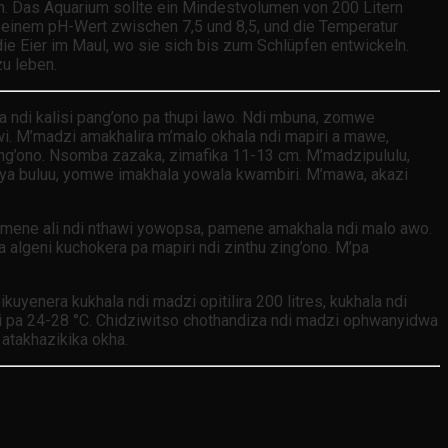
ln. Das Aquarium sollte ein Mindestvolumen von 200 Litern
it einem pH-Wert zwischen 7,5 und 8,5, und die Temperatur
die Eier im Maul, wo sie sich bis zum Schlüpfen entwickeln.
zu leben.
 ndi kalisi pang’ono pa thupi lawo. Ndi mbuna, zomwe
i. M’madzi amakhalira m’malo okhala ndi mapiri a mawe,
ng’ono. Nsomba zazaka, zimafika 11-13 cm. M’madzipululu,
 ya buluu, yomwe imakhala yowala kwambiri. M’mawa, akazi
ene ali ndi nthawi yowopsa, pamene amakhala ndi malo awo.
geni kuchokera pa mapiri ndi zinthu zing’ono. M’pa
yenera kukhala ndi madzi opitilira 200 litres, kukhala ndi
ati pa 24-28 °C. Chidziwitso chothandiza ndi madzi ophwanyidwa
atakhazikika okha.