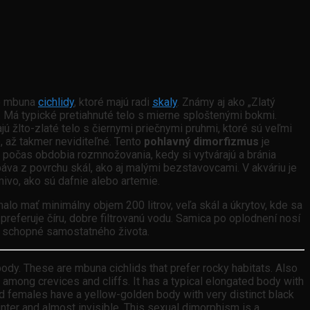
o mbuna
cichlidy
, ktoré majú radi
skaly
. Známy aj ako „Zlatý
. Má typické pretiahnuté telo s mierne sploštenými bokmi.
ú žlto-zlaté telo s čiernymi priečnymi pruhmi, ktoré sú veľmi
, až takmer neviditeľné. Tento
pohlavný dimorfizmus
je
ä počas obdobia rozmnožovania, kedy si vytvárajú a bránia
abáva z povrchu skál, ako aj malými bezstavovcami. V akváriu je
vo, ako sú dafnie alebo artemie.
lo mať minimálny objem 200 litrov, veľa skál a úkrytov, kde sa
referuje číru, dobre filtrovanú vodu. Samica po oplodnení nosí
 už schopné samostatného života.
ody. These are mbuna cichlids that prefer rocky habitats. Also
 among crevices and cliffs. It has a typical elongated body with
and females have a yellow-golden body with very distinct black
inter and almost invisible. This sexual dimorphism is a