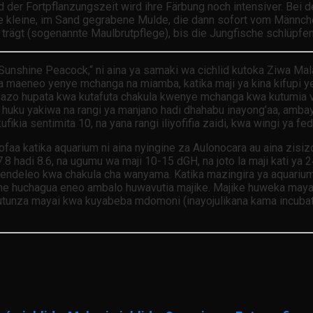
end der Fortpflanzungszeit wird ihre Färbung noch intensiver. Bei
ine kleine, im Sand gegrabene Mulde, die dann sofort vom Männ
trägt (sogenannte Maulbrutpflege), bis die Jungfische schlüpfen
Sunshine Peacock,“ ni aina ya samaki wa cichlid kutoka Ziwa Malaw
atika maeneo yenye mchanga na miamba, katika maji ya kina kifu
azo hupata kwa kutafuta chakula kwenye mchanga kwa kutumia vi
2-15, huku yakiwa na rangi ya manjano hadi dhahabu inayong’aa,
kia sentimita 10, na yana rangi iliyofifia zaidi, kwa wingi ya fedh
ofaa katika aquarium ni aina nyingine za Aulonocara au aina zisi
.8 hadi 8.6, na ugumu wa maji 10-15 dGH, na joto la maji kati y
 upendeleo kwa chakula cha wanyama. Katika mazingira ya aquariu
adume huchagua eneo ambalo huwavutia majike. Majike huweka ma
hutunza mayai kwa kuyabeba mdomoni (inayojulikana kama incub