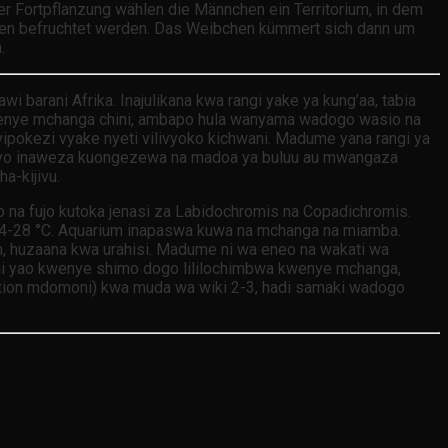
 der Fortpflanzung wählen die Männchen ein Territorium, in dem
chen befruchtet werden. Das Weibchen kümmert sich dann um
.
i barani Afrika. Inajulikana kwa rangi yake ya kung’aa, tabia
pi yenye mchanga chini, ambapo hula wanyama wadogo wasio na
pokezi vyake nyeti vilivyoko kichwani. Madume yana rangi ya
 ambayo inaweza kuongezewa na madoa ya buluu au mwangaza
a-kijivu.
zo na fujo kutoka jenasi za Labidochromis na Copadichromis.
a 24-28 °C. Aquarium inapaswa kuwa na mchanga na miamba.
m, huzaana kwa urahisi. Madume ni wa eneo na wakati wa
yai yao kwenye shimo dogo lililochimbwa kwenye mchanga,
ation mdomoni) kwa muda wa wiki 2-3, hadi samaki wadogo