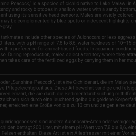
ne Peacock,“ is a species of cichlid native to Lake Malawi in Afri
sandy and rocky biotopes in shallow waters with a sandy bottom,
diment using its sensitive head sensors. Males are vividly colore
ch may be complemented by blue spots or iridescent highlights on
-gray.
ble tankmates include other species of Aulonocara or less aggre
0 liters, with a pH range of 7.8 to 8.6, water hardness of 10–1
th a preference for animal-based foods. In aquarium conditions, t
. During reproduction, males select a territory where they attra
then takes care of the fertilized eggs by carrying them in her 
der „Sunshine-Peacock“, ist eine Cichlidenart, die im Malawisee 
tive Pflegeleichtigkeit aus. Diese Art bewohnt sandige und fels
rven ernährt, die sie durch die Sedimentdurchsuchung mithilfe 
 zeichnen sich durch eine leuchtend gelbe bis goldene Körperfär
er, erreichen eine Größe von bis zu 10 cm und zeigen eine deutl
ete Aquariengenossen sind andere Aulonocara-Arten oder weniger
chliden beträgt 200 Liter, mit einem pH-Wert von 7,8 bis 8,6, 
elsen enthalten. Diese Art ist ein Allesfresser mit einer Vorli