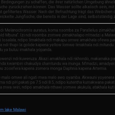
g, Bedingungen zu schaffen, die ihrer natürlichen Umgebung ähne
Fische zurückziehen können. Das Wasser sollte alkalisch sein, m
ut gefiltertes Wasser. Nach der Befruchtung trägt das Weibchen 
ckelte Jungfische, die bereits in der Lage sind, selbstständig 
di Melanochromis auratus, koma nsomba za Parallelus zimakhala
Gold Mbuna“. Izi ndi nsomba zomwe zimakhalapo m’madzi a Malaw
i losalala, ndipo limakhala ndi makapu omwe amakhala ofewa pa
ndi thupi la golide kapena yellow lomwe limakhala ndi mitundu
u ya buluu imakhala yopanda.
enzi ndi kuweruza. Akazi amakhala ndi nkhondo, makamaka pam
a kwambiri chakudya chamtundu wa munga. M’madzi, amadyera al
nthu zosefera kapena zomera monga Daphnia kapena Artemia.
le malo omwe ali ngati mwa malo awo oyamba. Akwauni yoyenera iku
oma ndi pH pakati pa 7.5 ndi 8.5, ndipo kutentha kumakwana pak
mwa iwiri, ndipo amakhala nthawi yomwe akukula, atakhala kuti 
rom lake Malawi