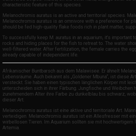
characteristic feature of this species.
Melanochromis auratus is an active and territorial species. Mal
Melanochromis auratus is an omnivore with a preference for plant
should be fed high-quality flake foods rich in plant matter, su
To successfully keep M. auratus in an aquarium, it’s important t
rocks and hiding places for the fish to retreat to. The water s
well-filtered water. After fertilization, the female carries the 
already capable of independent life.
Afrikanischer Buntbarsch aus dem Malawisee. Er ähnelt Melano
Lebensräume. Auch bekannt als „Goldener Mbuna“, ist diese Art
versteckt. Sie haben einen typischen länglichen Körper mit l
unterscheiden sich in ihrer Färbung. Jungfische und Weibchen
zunehmendem Alter ihre Farbe zu dunkelblau bis schwarz, wobe
dieser Art.
Melanochromis auratus ist eine aktive und territoriale Art. M
verteidigen. Melanochromis auratus ist ein Allesfresser mit ein
wirbellosen Tieren. Im Aquarium sollten sie mit hochwertigem 
Artemia.