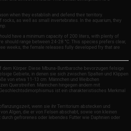
ason when they establish and defend their territory.
 rocks, as well as small invertebrates. In the aquarium, they
imp.
 should have a minimum capacity of 200 liters, with plenty of
ture should range between 24-28 °C. This species prefers clear,
three weeks, the female releases fully developed fry that are
 auf dem Körper. Diese Mbuna-Buntbarsche bevorzugen felsige
elsige Gebiete, in denen sie sich zwischen Spalten und Klippen
 Größe von etwa 11-13 cm. Männchen und Weibchen
rzen Querstreifen. Männchen hingegen ändern mit
r Geschlechtsdimorphismus ist ein charakteristisches Merkmal
pflanzungszeit, wenn sie ihr Territorium abstecken und
ch von Algen, die er von Felsen abschabt, sowie von kleinen
zt durch gefrorenes oder lebendes Futter wie Daphnien oder