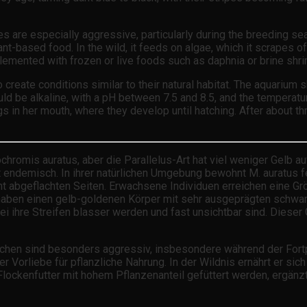
es are especially aggressive, particularly during the breeding se
-based food. In the wild, it feeds on algae, which it scrapes off
pplemented with frozen or live foods such as daphnia or brine shr
o create conditions similar to their natural habitat. The aquarium
hould be alkaline, with a pH between 7.5 and 8.5, and the tempera
eggs in her mouth, where they develop until hatching. After about 
chromis auratus, aber die Parallelus-Art hat viel weniger Gelb
 endemisch. In ihrer natürlichen Umgebung bewohnt M. auratus f
eicht abgeflachten Seiten. Erwachsene Individuen erreichen eine
 haben einen gelb-goldenen Körper mit sehr ausgeprägten schwa
i ihre Streifen blasser werden und fast unsichtbar sind. Diese
ännchen sind besonders aggressiv, insbesondere während der Fort
er Vorliebe für pflanzliche Nahrung. In der Wildnis ernährt er si
Flockenfutter mit hohem Pflanzenanteil gefüttert werden, ergän