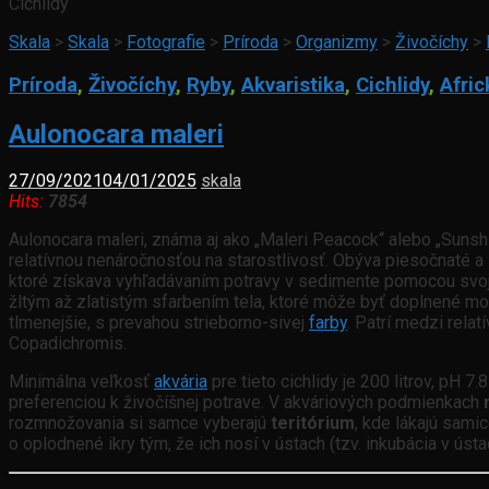
Cichlidy
Skala
>
Skala
>
Fotografie
>
Príroda
>
Organizmy
>
Živočíchy
>
Príroda
,
Živočíchy
,
Ryby
,
Akvaristika
,
Cichlidy
,
Afric
Aulonocara maleri
27/09/2021
04/01/2025
skala
Hits:
7854
Aulonocara maleri, známa aj ako „Maleri Peacock“ alebo „Sunsh
relatívnou nenáročnosťou na starostlivosť. Obýva piesočnaté a
ktoré získava vyhľadávaním potravy v sedimente pomocou svojic
žltým až zlatistým sfarbením tela, ktoré môže byť doplnené mo
tlmenejšie, s prevahou strieborno-sivej
farby
. Patrí medzi rela
Copadichromis.
Minimálna veľkosť
akvária
pre tieto cichlidy je 200 litrov, pH 7.
preferenciou k živočíšnej potrave. V akváriových podmienkach
rozmnožovania si samce vyberajú
teritórium
, kde lákajú sami
o oplodnené ikry tým, že ich nosí v ústach (tzv. inkubácia v ús