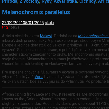
Príroda
,
Živočíchy
,
Ryby
,
Akvaristika
,
Cichlidy
,
Afric
Melanochromis parallelus
27/09/2021
05/01/2025
skala
Hits:
5051
Africká cichlida jazera
Malawi
. Podobá sa na
Melanochromis au
mbuna“, druh je endemický. V prirodzenom prostredí obýva M. 
Dospelé jedince dorastajú do veľkosti približne 11-13 cm. Sa
výrazné. Samce, na druhej strane, s pribúdajúcim vekom menia f
charakteristickým znakom tohto druhu. Melanochromis auratus je
svoje územie. Melanochromis auratus je všežravec s preferen
vhodné kŕmiť ich kvalitnými vločkovými krmivami s vysokým ob
Pre úspešné chovanie M. auratus v akváriu je potrebné vytvori
ryby môžu ukrývať.
Voda
by mala byť zásaditá s pH medzi 7,5 a
vajíčka v ústach, kde sa vyvíjajú až do vyliahnutia. Po približ
African cichlid from Lake Malawi. It resembles Melanochromis a
known as the „Golden Mbuna,“ this species is endemic. In its na
slightly flattened sides. Adult individuals grow to about 11-13
transverse stripes. Males, on the other hand, change color as th