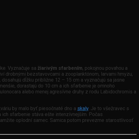
ike. Vyznačuje sa
žiarivým sfarbením
, pokojnou povahou a
živí drobnými bezstavovcami a zooplanktónom, larvami hmyzu,
dosahujú dĺžku približne 12 – 15 cm a vyznačujú sa jasne
menšie, dorastajú do 10 cm a ich sfarbenie je omnoho
 Aulonocara alebo menej agresívne druhy z rodu Labidochromis a
kváriu by malo byť piesočnaté dno a
skaly
. Je to všežravec s
a ich sfarbenie stáva ešte intenzívnejším. Počas
 okamžite oplodní samec. Samica potom prevezme starostlivosť