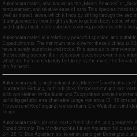
Aulonocara maleri, also known as the „Maleri Peacock“ or „Sunshi
temperament, and relative ease of care. This species inhabits 
well as insect larvae, which it finds by sifting through the se
distinguished by their bright yellow to golden body color, whi
and display much more subdued coloring, predominantly silvery
Aulonocara maleri is a relatively peaceful species, and suita
Copadichromis. The minimum tank size for these cichlids is 20
have a sandy substrate and rocks. This species is omnivorous wi
the breeding season, their coloration becomes even more intense
which are then immediately fertilized by the male. The female 
the fry hatch.
Aulonocara maleri, auch bekannt als „Maleri-Pfauenbuntbarsch“ o
leuchtende Färbung, ihr friedliches Temperament und ihre rela
sich von kleinen Wirbellosen und Zooplankton sowie Insektenla
auffällig gefärbt, erreichen eine Länge von etwa 12–15 cm und
Flossen und Kopf ergänzt werden kann. Die Weibchen sind klein
Tönen.
Aulonocara maleri ist eine relativ friedliche Art, und geeign
Copadichromis. Die Mindestgröße für ein Aquarium für diese Ci
24–28 °C. Das Aquarium sollte einen sandigen Bodengrund und F