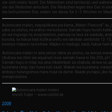
sie sich relativ leicht. Die Männchen sind territorial, und währ
sie die Weibchen anlocken. Die Weibchen legen ihre Eier in e
die befruchteten Eier, indem sie diese für 2–3 Wochen im Maul 
Aulonocara maleri, inayojulikana pia kama „Maleri Peacock“ au „
yake ya utulivu, na urahisi wa kuitunza. Samaki huyu huishi k
uti wa mgongo na zooplanktoni, pamoja na lava za wadudu, amb
kuvutia, na hukua hadi kufikia urefu wa takriban sentimita 1
kwenye mapezi na kichwa. Majike ni madogo zaidi, hukua hadi kufi
Aulonocara maleri ni aina yenye tabia ya utulivu, na wenza wana
Ukubwa wa chini wa aquarium kwa samaki hawa ni lita 200, pH 7
Samaki huyu ni mlaji wa aina mbalimbali za chakula, akiwa na
kuzaliana rangi zao huwa kali zaidi. Wakati wa kuzaliana, m
ambayo hutungishwa mara moja na dume. Baada ya hapo, jike 
wanapozaliwa.
Imrich Fuljer – www.cichlid.sk
2008