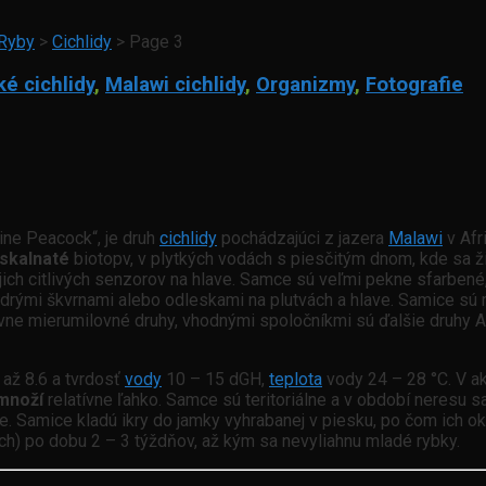
Ryby
>
Cichlidy
>
Page 3
ké cichlidy
,
Malawi cichlidy
,
Organizmy
,
Fotografie
ine Peacock“, je druh
cichlidy
pochádzajúci z jazera
Malawi
v Afr
skalnaté
biotopv, v plytkých vodách s piesčitým dnom, kde sa 
h citlivých senzorov na hlave. Samce sú veľmi pekne sfarbené, 
drými škvrnami alebo odleskami na plutvách a hlave. Samice sú 
tívne mierumilovné druhy, vhodnými spoločníkmi sú ďalšie druhy
8 až 8.6 a tvrdosť
vody
10 – 15 dGH,
teplota
vody 24 – 28 °C. V a
množí
relatívne ľahko. Samce sú teritoriálne a v období neresu s
ce. Samice kladú ikry do jamky vyhrabanej v piesku, po čom ich
tach) po dobu 2 – 3 týždňov, až kým sa nevyliahnu mladé rybky.