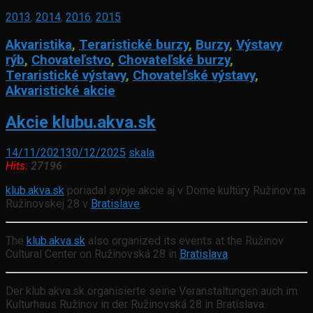
2013
,
2014
,
2016
,
2015
Akvaristika
,
Teraristické burzy
,
Burzy
,
Výstavy
rýb
,
Chovateľstvo
,
Chovateľské burzy
,
Teraristické výstavy
,
Chovateľské výstavy
,
Akvaristické akcie
Akcie klubu.akva.sk
14/11/2021
30/12/2025
skala
Hits:
27196
klub.akva.sk
poriadal svoje akcie aj v Dome kultúry Ružinov na
Ružinovskej 28 v
Bratislave
.
The
klub.akva.sk
also organized its events at the Ružinov
Cultural Center on Ružinovská 28 in
Bratislava
.
Der klub.akva.sk organisierte seine Veranstaltungen auch im
Kulturhaus Ružinov in der Ružinovská 28 in Bratislava.