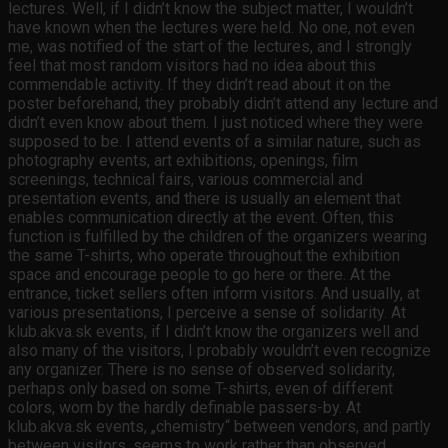
lectures. Well, if I didn’t know the subject matter, I wouldn’t
have known when the lectures were held. No one, not even
me, was notified of the start of the lectures, and I strongly
feel that most random visitors had no idea about this
commendable activity. If they didn’t read about it on the
poster beforehand, they probably didn’t attend any lecture and
didn’t even know about them. I just noticed where they were
supposed to be. I attend events of a similar nature, such as
photography events, art exhibitions, openings, film
screenings, technical fairs, various commercial and
presentation events, and there is usually an element that
enables communication directly at the event. Often, this
function is fulfilled by the children of the organizers wearing
the same T-shirts, who operate throughout the exhibition
space and encourage people to go here or there. At the
entrance, ticket sellers often inform visitors. And usually, at
various presentations, I perceive a sense of solidarity. At
klub.akva.sk events, if I didn’t know the organizers well and
also many of the visitors, I probably wouldn’t even recognize
any organizer. There is no sense of observed solidarity,
perhaps only based on some T-shirts, even of different
colors, worn by the hardly definable passers-by. At
klub.akva.sk events, „chemistry“ between vendors, and partly
between visitors, seems to work rather than observed