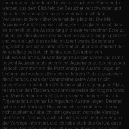
angemessen, dass leere Tische, die nach dem Samstag frei
werden, aus dem Blickfeld der Besucher verschwinden und
dass der Veranstalter einzelne Verkäufer nach dem
Verlassen anderer näher beieinander platziert. Die Mini-
Aquarium-Ausstellung war schön, aber ich glaube nicht, dass
es sinnvoll ist, die Ausstellung in dieser versteckten Ecke zu
haben, wo klub.akva.sk normalerweise Ausstellungen platziert
und wo sie auch dieses Mal platziert wurde. Besonders
angesichts der schlechten Information über den Standort der
Ausstellung selbst. Ich denke, das Bestreben von
klub.akva.sk ist es, Ausstellungen zu organisieren und damit
sowohl Aquarianer als auch Nicht-Aquarianer zu beeinflussen.
Jedoch vermittelt mir die Platzierung der Ausstellungen im
hinteren und vorderen Bereich mit leerem Platz dazwischen
den Eindruck, dass der Veranstalter seine Arbeit nicht
präsentieren möchte. Im DK Ružinov gibt es genügend Platz,
rechts von den Tischen, wo normalerweise der längste Stand
von Marktverkäufern steht, gibt es einen idealen Platz zur
Präsentation, nicht nur für Aquarium-Ausstellungen. Diesmal
gab es auch Vorträge. Nun, wenn ich mich mit dem Thema
nicht auskenne, hätte ich nicht gewusst, wann die Vorträge
stattfanden. Niemand, auch ich nicht, wurde über den Beginn
der Vorträge informiert, und ich habe stark das Gefühl, dass
die meisten zufälligen Besucher keine Ahnung von dieser