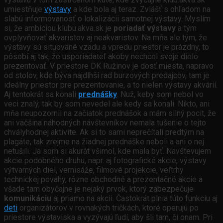
umiestňuje
výstavy
a kde bola aj teraz. Zvlášť s ohľadom na
slabú informovanosť o lokalizácii samotnej výstavy. Myslím
si, že ambíciou klubu.akva.sk je
poriadať výstavy
a tým
ovplyvňovať akvaristov aj neakvaristov. Na mňa ale tým, že
výstavy sú situované vzadu a vpredu priestor je prázdny, to
pôsobí aj tak, že usporiadateľ akoby nechcel svoje dielo
prezentovať. V priestore DK Ružinov je dosť miesta, napravo
od stolov, kde býva najdlhší rad burzových predajcov, tam je
ideálny priestor pre prezentovanie, a to nielen výstavy akvárií.
Aj tentokrát sa konali
prednášky
. Nuž, keby som nebol vo
veci znalý, tak by som nevedel ale kedy sa konali. Nikto, ani
mňa neupozornil na začiatok prednášok a mám silný pocit, že
ani väčšina náhodných návštevníkov nemala tušenie o tejto
chvályhodnej aktivite. Ak si to sami neprečítali predtým na
plagáte, tak zrejme na žiadnej prednáške neboli a ani o nej
netušili. Ja som si akurát všimol, kde mala byť. Navštevujem
akcie podobného druhu, napr. aj fotografické akcie, výstavy
výtvarných diel, vernisáže, filmové projekcie, veľtrhy
technickej povahy, rôzne obchodné a prezentačné akcie a
všade tam obyčajne je nejaký prvok, ktorý zabezpečuje
komunikáciu
aj priamo na akcii. Častokrát plnia túto funkciu aj
deti
organizátorov v rovnakých tričkách, ktoré operujú po
priestore výstaviska a vyzývajú ľudí, aby šli tam, či onam. Pri