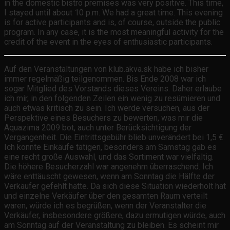
in the domestic bistro premises was very positive. This time,
I stayed until about 10 p.m. We had a great time. This evening
is for active participants and is, of course, outside the public
program. In any case, it is the most meaningful activity for the
credit of the event in the eyes of enthusiastic participants.
Auf den Veranstaltungen von klub.akva.sk habe ich bisher
immer regelmäßig teilgenommen. Bis Ende 2008 war ich
sogar Mitglied des Vorstands dieses Vereins. Daher erlaube
ich mir, in den folgenden Zeilen ein wenig zu resümieren und
auch etwas kritisch zu sein. Ich werde versuchen, aus der
Perspektive eines Besuchers zu bewerten, was mir die
Aquazima 2009 bot, auch unter Berücksichtigung der
Vergangenheit. Die Eintrittsgebühr blieb unverändert bei 1,5 €.
Ich konnte Einkäufe tätigen, besonders am Samstag gab es
eine recht große Auswahl, und das Sortiment war vielfältig.
Die höhere Besucherzahl war angenehm überraschend. Ich
wäre enttäuscht gewesen, wenn am Sonntag die Hälfte der
Verkäufer gefehlt hätte. Da sich diese Situation wiederholt hat
und einzelne Verkäufer über den gesamten Raum verteilt
waren, würde ich es begrüßen, wenn der Veranstalter die
Verkäufer, insbesondere größere, dazu ermutigen würde, auch
am Sonntag auf der Veranstaltung zu bleiben. Es scheint mir