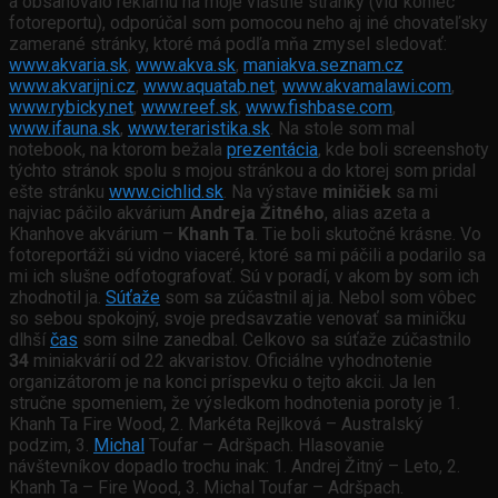
a obsahovalo reklamu na moje vlastné stránky (viď koniec
fotoreportu), odporúčal som pomocou neho aj iné chovateľsky
zamerané stránky, ktoré má podľa mňa zmysel sledovať:
www.akvaria.sk
,
www.akva.sk
,
maniakva.seznam.cz
www.akvarijni.cz
,
www.aquatab.net
,
www.akvamalawi.com
,
www.rybicky.net
,
www.reef.sk
,
www.fishbase.com
,
www.ifauna.sk
,
www.teraristika.sk
. Na stole som mal
notebook, na ktorom bežala
prezentácia
, kde boli screenshoty
týchto stránok spolu s mojou stránkou a do ktorej som pridal
ešte stránku
www.cichlid.sk
. Na výstave
miničiek
sa mi
najviac páčilo akvárium
Andreja Žitného
, alias azeta a
Khanhove akvárium –
Khanh Ta
. Tie boli skutočné krásne. Vo
fotoreportáži sú vidno viaceré, ktoré sa mi páčili a podarilo sa
mi ich slušne odfotografovať. Sú v poradí, v akom by som ich
zhodnotil ja.
Súťaže
som sa zúčastnil aj ja. Nebol som vôbec
so sebou spokojný, svoje predsavzatie venovať sa miničku
dlhší
čas
som silne zanedbal. Celkovo sa súťaže zúčastnilo
34
miniakvárií od 22 akvaristov. Oficiálne vyhodnotenie
organizátorom je na konci príspevku o tejto akcii. Ja len
stručne spomeniem, že výsledkom hodnotenia poroty je 1.
Khanh Ta Fire Wood, 2. Markéta Rejlková – Australský
podzim, 3.
Michal
Toufar – Adršpach. Hlasovanie
návštevníkov dopadlo trochu inak: 1. Andrej Žitný – Leto, 2.
Khanh Ta – Fire Wood, 3. Michal Toufar – Adršpach.