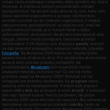
vstupe často predávajúci vstupenky, alebo aj niekto iný, stojí a
informuje. A zväčša na rôznych prezentáciách vnímam
spolupatričnosť. Na akciách klubu.akva.sk by som, keby som
dobre nepoznal organizátorov a aj kopec návštevníkov,
nevedel rozoznať asi ani žiadneho organizátora. O nejakej
odpozorovanej spolupatričnosti sa nedá hovoriť, snáď len
podľa niektorých tričiek, aj to rôznych farieb u ťažko
definovateľných okoloidúcich. Na akciách klubu.akva.sk skôr
funguje „chémia“ medzi predajcami, čiastočne aj medzi
návštevníkmi. V DK Ružinov sú k dispozícii
panely
, na ktoré
sa dajú umiestniť propagačné, edukačné materiály, prípadne
fotografie
. Na Akvazime 2009 nebolo nič. Využite týchto
panelov klesá od akcie ku akcii. Pre návštevníka akvaristickej
akcie je tento priestor prázdny, nečitateľný. Na
predchádzajúcej
Akvajeseni
boli na paneloch myslím
edukačné materiály, veď prečo nie? Čo iné má mohlo
pozitívne zaujať na Akvazime 2009? Bohužiaľ, nič ma
nenapadlo pre bežného návštevníka. Iný
program
nebol,
aspoň ja som ho nezaregistroval. Predtým klub pripravil
aspoň
stôl
a
deti
, ale aj dospelí si mohli
kresliť
. V minulosti
deti napr. hádzali kockou. Keď to preženiem, tak počas
Akvazimy 2009 sa na deti nikto ani nepozrel. Ako odmena za
nakreslenie sa vyskytovali pri pokladni
cukríky
, často sa
zapojili aj dospelí. Sám som počas Akvajesene 2009 úspešne