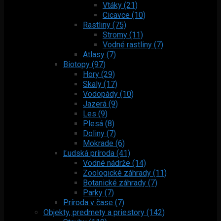
Vtáky (21)
Cicavce (10)
Rastliny (75)
Stromy (11)
Vodné rastliny (7)
Atlasy (7)
Biotopy (97)
Hory (29)
Skaly (17)
Vodopády (10)
Jazerá (9)
Les (9)
Plesá (8)
Doliny (7)
Mokrade (6)
Ľudská príroda (41)
Vodné nádrže (14)
Zoologické záhrady (11)
Botanické záhrady (7)
Parky (7)
Príroda v čase (7)
Objekty, predmety a priestory (142)