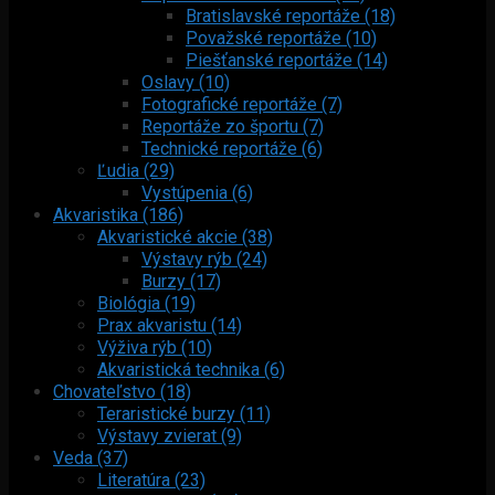
Bratislavské reportáže (18)
Považské reportáže (10)
Piešťanské reportáže (14)
Oslavy (10)
Fotografické reportáže (7)
Reportáže zo športu (7)
Technické reportáže (6)
Ľudia (29)
Vystúpenia (6)
Akvaristika (186)
Akvaristické akcie (38)
Výstavy rýb (24)
Burzy (17)
Biológia (19)
Prax akvaristu (14)
Výživa rýb (10)
Akvaristická technika (6)
Chovateľstvo (18)
Teraristické burzy (11)
Výstavy zvierat (9)
Veda (37)
Literatúra (23)