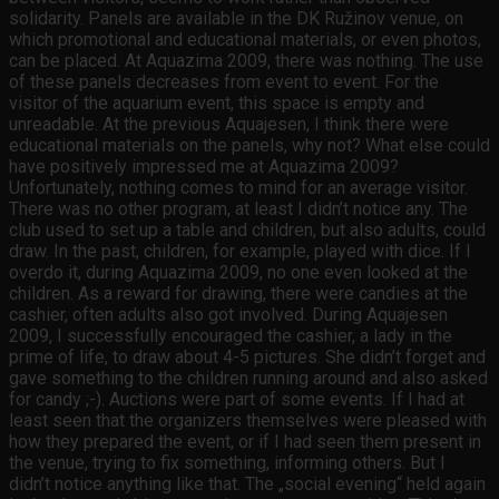
solidarity. Panels are available in the DK Ružinov venue, on
which promotional and educational materials, or even photos,
can be placed. At Aquazima 2009, there was nothing. The use
of these panels decreases from event to event. For the
visitor of the aquarium event, this space is empty and
unreadable. At the previous Aquajesen, I think there were
educational materials on the panels, why not? What else could
have positively impressed me at Aquazima 2009?
Unfortunately, nothing comes to mind for an average visitor.
There was no other program, at least I didn’t notice any. The
club used to set up a table and children, but also adults, could
draw. In the past, children, for example, played with dice. If I
overdo it, during Aquazima 2009, no one even looked at the
children. As a reward for drawing, there were candies at the
cashier, often adults also got involved. During Aquajesen
2009, I successfully encouraged the cashier, a lady in the
prime of life, to draw about 4-5 pictures. She didn’t forget and
gave something to the children running around and also asked
for candy ;-). Auctions were part of some events. If I had at
least seen that the organizers themselves were pleased with
how they prepared the event, or if I had seen them present in
the venue, trying to fix something, informing others. But I
didn’t notice anything like that. The „social evening“ held again