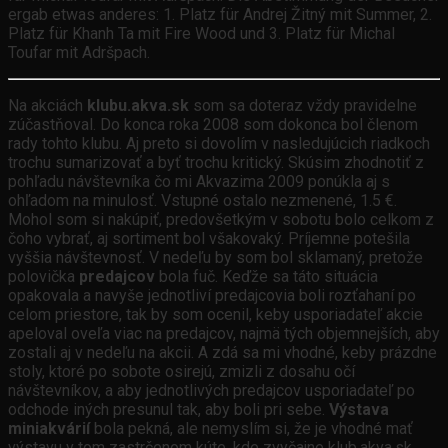
ergab etwas anderes: 1. Platz für Andrej Žitný mit Summer, 2.
Platz für Khanh Ta mit Fire Wood und 3. Platz für Michal
Toufar mit Adršpach.
Na akciách
klubu.akva.sk
som sa doteraz vždy pravidelne
zúčastňoval. Do konca roka 2008 som dokonca bol členom
rady tohto klubu. Aj preto si dovolím v nasledujúcich riadkoch
trochu sumarizovať a byť trochu kritický. Skúsim zhodnotiť z
pohľadu návštevníka čo mi Akvazima 2009 ponúkla aj s
ohľadom na minulosť. Vstupné ostalo nezmenené, 1.5 €.
Mohol som si nakúpiť, predovšetkým v sobotu bolo celkom z
čoho vybrať, aj sortiment bol všakovaký. Príjemne potešila
vyššia návštevnosť. V nedeľu by som bol sklamaný, pretože
polovička
predajcov
bola fuč. Keďže sa táto situácia
opakovala a navyše jednotliví predajcovia boli rozťahaní po
celom priestore, tak by som ocenil, keby usporiadateľ akcie
apeloval oveľa viac na predajcov, najmä tých objemnejších, aby
zostali aj v nedeľu na akcii. A zdá sa mi vhodné, keby prázdne
stoly, ktoré po sobote osirejú, zmizli z dosahu očí
návštevníkov, a aby jednotlivých predajcov usporiadateľ po
odchode iných presunul tak, aby boli pri sebe.
Výstava
miniakvárií
bola pekná, ale nemyslím si, že je vhodné mať
výstavu v tom zastrčenom kúte, kde zvyčajne klub.akva.sk