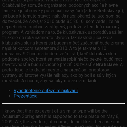
Očakával by som, že organizátori podobných akcií a hlavne
tam, kde je obrovský potenciál masy ľudí (a to v Bratislave je),
sa bude k tomuto stavať inak. Ja napr. okamžite, ako som sa
dozvedel, že Akvajar 2010 bude 8.5.2010, som vedel, že na
nej nebudem osobne zastúpený, pretože v ten deň mám iný
program. A vzhľadom na to, že klub.akva.sk usporadúva už len
tri akcie do roka namiesto štyroch, tak nasledujúca akcia
klubu.akva.sk, na ktorej sa budem môcť zúčastniť bude zrejme
najskôr koncom septembra 2010. A to je takmer o 10
mesiacov !! Chcem a budem veľmi rád, keď klub.akva.sk a
podobné spolky, ktoré sa snažia robiť niečo pekné, budú mať
návštevnosť a budú schopné prežiť. Obzvlášť v
Bratislave
. Aj
preto, lebo je to drahé mesto a na prenájom priestorov
výstavy sú istotne vyššie náklady, ako by boli a sú v iných
mestách. A chcem, aby sa takýmto akciám darilo.
Vyhodnotenie súťaže miniakvárií
Prezentácia
I know that the next event of a similar type will be the
Aquarium Spring and it is supposed to take place on May 8,
2009. We, the vendors, of course, do not like it because it is