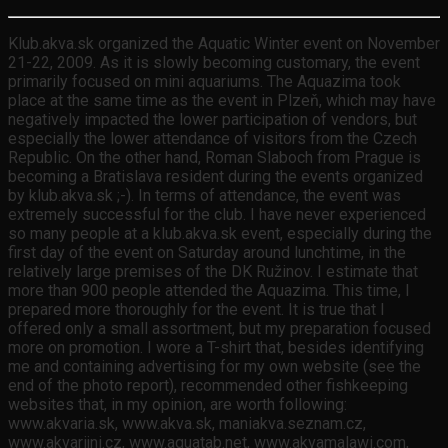
Klub.akva.sk organized the Aquatic Winter event on November
21-22, 2009. As it is slowly becoming customary, the event
primarily focused on mini aquariums. The Aquazima took
place at the same time as the event in Plzeň, which may have
negatively impacted the lower participation of vendors, but
especially the lower attendance of visitors from the Czech
Republic. On the other hand, Roman Slaboch from Prague is
becoming a Bratislava resident during the events organized
by klub.akva.sk ;-). In terms of attendance, the event was
extremely successful for the club. I have never experienced
so many people at a klub.akva.sk event, especially during the
first day of the event on Saturday around lunchtime, in the
relatively large premises of the DK Ružinov. I estimate that
more than 900 people attended the Aquazima. This time, I
prepared more thoroughly for the event. It is true that I
offered only a small assortment, but my preparation focused
more on promotion. I wore a T-shirt that, besides identifying
me and containing advertising for my own website (see the
end of the photo report), recommended other fishkeeping
websites that, in my opinion, are worth following:
www.akvaria.sk, www.akva.sk, maniakva.seznam.cz,
www.akvarijni.cz, www.aquatab.net, www.akvamalawi.com,