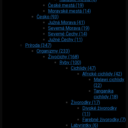
České mestá (19)
Moravské mestá (14)
Česko (93)
Južná Morava (41)
Severná Morava (19)
Severné Čechy (14)
Južné Čechy (11)
Príroda (347)
Organizmy (233)
Živočíchy (168)
Ryby (100)
Cichlidy (47)
Africké cichlidy (42)
Malawi cichlidy
(22)
Tanganika
cichlidy (18)
Živorodky (17)
Divoké živorodky
(11)
Farebné živorodky (7)
Labyrintky (6)