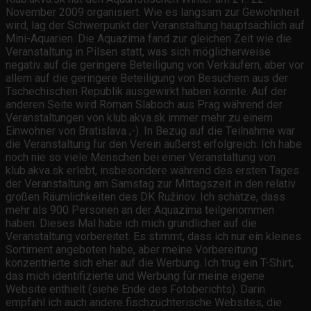
November 2009 organisiert. Wie es langsam zur Gewohnheit
wird, lag der Schwerpunkt der Veranstaltung hauptsächlich auf
Mini-Aquarien. Die Aquazima fand zur gleichen Zeit wie die
Veranstaltung in Pilsen statt, was sich möglicherweise
negativ auf die geringere Beteiligung von Verkäufern, aber vor
allem auf die geringere Beteiligung von Besuchern aus der
Tschechischen Republik ausgewirkt haben könnte. Auf der
anderen Seite wird Roman Slaboch aus Prag während der
Veranstaltungen von klub.akva.sk immer mehr zu einem
Einwohner von Bratislava ;-). In Bezug auf die Teilnahme war
die Veranstaltung für den Verein äußerst erfolgreich. Ich habe
noch nie so viele Menschen bei einer Veranstaltung von
klub.akva.sk erlebt, insbesondere während des ersten Tages
der Veranstaltung am Samstag zur Mittagszeit in den relativ
großen Räumlichkeiten des DK Ružinov. Ich schätze, dass
mehr als 900 Personen an der Aquazima teilgenommen
haben. Dieses Mal habe ich mich gründlicher auf die
Veranstaltung vorbereitet. Es stimmt, dass ich nur ein kleines
Sortiment angeboten habe, aber meine Vorbereitung
konzentrierte sich eher auf die Werbung. Ich trug ein T-Shirt,
das mich identifizierte und Werbung für meine eigene
Website enthielt (siehe Ende des Fotoberichts). Darin
empfahl ich auch andere fischzüchterische Websites, die