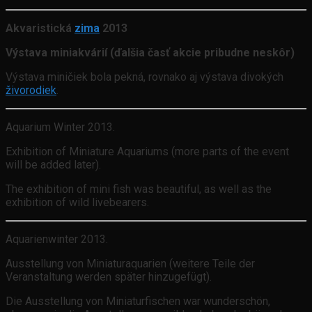
Akvaristická
zima
2013
Výstava miniakvárií (ďalšia časť akcie pribudne neskôr)
Výstava miničiek bola pekná, rovnako aj výstava divokých
živorodiek
.
Aquarium Winter 2013.
Exhibition of Miniature Aquariums (more parts of the event
will be added later).
The exhibition of mini fish was beautiful, as well as the
exhibition of wild livebearers.
Aquarienwinter 2013.
Ausstellung von Miniaturaquarien (weitere Teile der
Veranstaltung werden später hinzugefügt).
Die Ausstellung von Miniaturfischen war wunderschön,