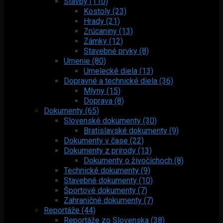
Stavby (110)
Kostoly (23)
Hrady (21)
Zrúcaniny (13)
Zámky (12)
Stavebné prvky (8)
Umenie (80)
Umelecké diela (13)
Dopravné a technické diela (36)
Mlyny (15)
Doprava (8)
Dokumenty (65)
Slovenské dokumenty (30)
Bratislavské dokumenty (9)
Dokumenty v čase (22)
Dokumenty z prírody (13)
Dokumenty o živočíchoch (8)
Technické dokumenty (9)
Stavebné dokumenty (10)
Športové dokumenty (7)
Zahraničné dokumenty (7)
Reportáže (44)
Reportáže zo Slovenska (38)