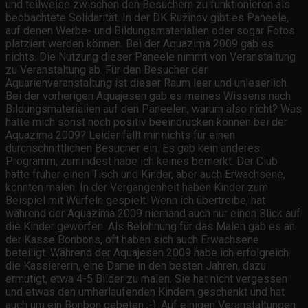
und teilweise zwischen den Besuchern zu funktionieren als
beobachtete Solidarität. In der DK Ružinov gibt es Paneele,
auf denen Werbe- und Bildungsmaterialien oder sogar Fotos
platziert werden können. Bei der Aquazima 2009 gab es
nichts. Die Nutzung dieser Paneele nimmt von Veranstaltung
zu Veranstaltung ab. Für den Besucher der
Aquarienveranstaltung ist dieser Raum leer und unleserlich.
Bei der vorherigen Aquajesen gab es meines Wissens nach
Bildungsmaterialien auf den Paneelen, warum also nicht? Was
hätte mich sonst noch positiv beeindrucken können bei der
Aquazima 2009? Leider fällt mir nichts für einen
durchschnittlichen Besucher ein. Es gab kein anderes
Programm, zumindest habe ich keines bemerkt. Der Club
hatte früher einen Tisch und Kinder, aber auch Erwachsene,
konnten malen. In der Vergangenheit haben Kinder zum
Beispiel mit Würfeln gespielt. Wenn ich übertreibe, hat
während der Aquazima 2009 niemand auch nur einen Blick auf
die Kinder geworfen. Als Belohnung für das Malen gab es an
der Kasse Bonbons, oft haben sich auch Erwachsene
beteiligt. Während der Aquajesen 2009 habe ich erfolgreich
die Kassiererin, eine Dame in den besten Jahren, dazu
ermutigt, etwa 4-5 Bilder zu malen. Sie hat nicht vergessen
und etwas den umherlaufenden Kindern geschenkt und hat
auch um ein Bonbon gebeten ;-). Auf einigen Veranstaltungen