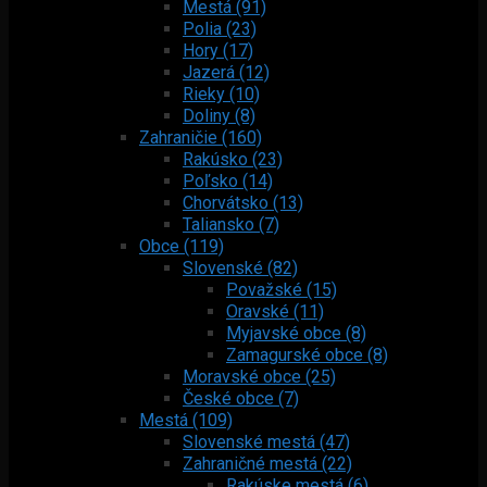
Mestá (91)
Polia (23)
Hory (17)
Jazerá (12)
Rieky (10)
Doliny (8)
Zahraničie (160)
Rakúsko (23)
Poľsko (14)
Chorvátsko (13)
Taliansko (7)
Obce (119)
Slovenské (82)
Považské (15)
Oravské (11)
Myjavské obce (8)
Zamagurské obce (8)
Moravské obce (25)
České obce (7)
Mestá (109)
Slovenské mestá (47)
Zahraničné mestá (22)
Rakúske mestá (6)