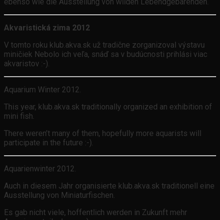
ebenso wie die Ausstellung von wilden Lebendgebärenden.
Akvaristická zima 2012
V tomto roku klub.akva.sk už tradične zorganizoval výstavu
miničiek Nebolo ich veľa, snáď sa v budúcnosti prihlási viac
akvaristov :-).
Aquarium Winter 2012.
This year, klub.akva.sk traditionally organized an exhibition of
mini fish.
There weren’t many of them, hopefully more aquarists will
participate in the future :-).
Aquarienwinter 2012.
Auch in diesem Jahr organisierte klub.akva.sk traditionell eine
Ausstellung von Miniaturfischen.
Es gab nicht viele, hoffentlich werden in Zukunft mehr