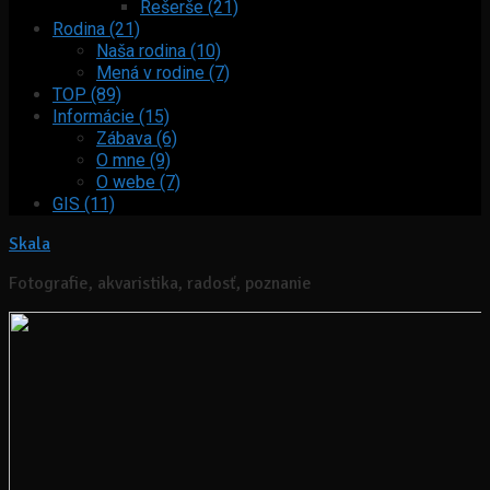
Rešerše (21)
Rodina (21)
Naša rodina (10)
Mená v rodine (7)
TOP (89)
Informácie (15)
Zábava (6)
O mne (9)
O webe (7)
GIS (11)
Skala
Fotografie, akvaristika, radosť, poznanie