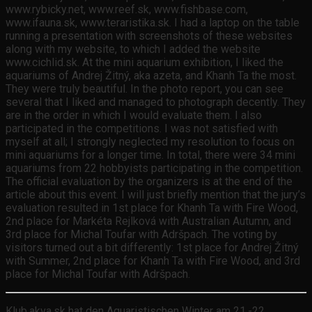
www.rybicky.net, www.reef.sk, www.fishbase.com,
www.ifauna.sk, www.teraristika.sk. I had a laptop on the table
running a presentation with screenshots of these websites
along with my website, to which I added the website
www.cichlid.sk. At the mini aquarium exhibition, I liked the
aquariums of Andrej Žitný, aka azeta, and Khanh Ta the most.
They were truly beautiful. In the photo report, you can see
several that I liked and managed to photograph decently. They
are in the order in which I would evaluate them. I also
participated in the competitions. I was not satisfied with
myself at all; I strongly neglected my resolution to focus on
mini aquariums for a longer time. In total, there were 34 mini
aquariums from 22 hobbyists participating in the competition.
The official evaluation by the organizers is at the end of the
article about this event. I will just briefly mention that the jury’s
evaluation resulted in 1st place for Khanh Ta with Fire Wood,
2nd place for Markéta Rejlková with Australian Autumn, and
3rd place for Michal Toufar with Adršpach. The voting by
visitors turned out a bit differently: 1st place for Andrej Žitný
with Summer, 2nd place for Khanh Ta with Fire Wood, and 3rd
place for Michal Toufar with Adršpach.
Klub.akva.sk hat den Aquaristischen Winter am 21.-22.