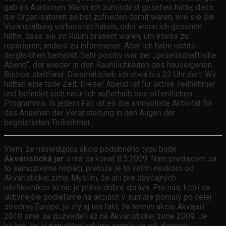
gab es Auktionen. Wenn ich zumindest gesehen hätte, dass
die Organisatoren selbst zufrieden damit waren, wie sie die
Veranstaltung vorbereitet haben, oder wenn ich gesehen
hätte, dass sie im Raum präsent waren, um etwas zu
reparieren, andere zu informieren. Aber ich habe nichts
dergleichen bemerkt. Sehr positiv war der „gesellschaftliche
Abend“, der wieder in den Räumlichkeiten des hauseigenen
Bistros stattfand. Diesmal blieb ich etwa bis 22 Uhr dort. Wir
hatten eine tolle Zeit. Dieser Abend ist für aktive Teilnehmer
und befindet sich natürlich außerhalb des öffentlichen
Programms. In jedem Fall ist es die sinnvollste Aktivität für
das Ansehen der Veranstaltung in den Augen der
begeisterten Teilnehmer.
Viem, že nasledujúca akcia podobného typu bude
Akvaristická jar
a má sa konať 8.5.2009. Nám predajcom sa
to samozrejme nepáči, pretože je to veľmi neskoro od
Akvaristickej zimy. Myslím, že ani pre obyčajných
návštevníkov to nie je práve dobrá správa. Pre nás, ktorí sa
aktívnejšie podieľame na akciách v sumáre pomaly po celej
strednej Európe, je zlý aj ten fakt, že termín akcie Akvajari
2010 sme sa dozvedeli až na Akvaristickej zime 2009. Je
bežné, že si poniektorí robíme rozpis na rok dopredu.