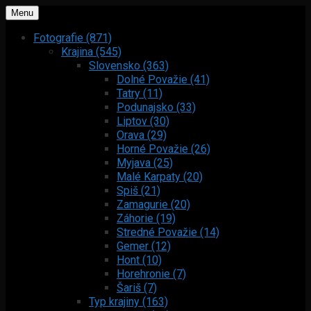
Menu
Fotografie (871)
Krajina (545)
Slovensko (363)
Dolné Považie (41)
Tatry (11)
Podunajsko (33)
Liptov (30)
Orava (29)
Horné Považie (26)
Myjava (25)
Malé Karpaty (20)
Spiš (21)
Zamagurie (20)
Záhorie (19)
Stredné Považie (14)
Gemer (12)
Hont (10)
Horehronie (7)
Šariš (7)
Typ krajiny (163)