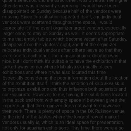
quite a selection, and the assortment was diverse. The higher
attendance was pleasantly surprising. I would have been
disappointed on Sunday because half of the vendors were
missing. Since this situation repeated itself, and individual
vendors were scattered throughout the space, I would
appreciate it if the event organizer urged vendors, especially
larger ones, to stay on Sunday as well. It seems appropriate
to me that empty tables, which become vacant after Saturday,
disappear from the visitors‘ sight, and that the organizer
relocates individual vendors after others leave so that they
are close to each other. The mini aquarium exhibition was
nice, but I don’t think it’s suitable to have the exhibition in that
tucked-away corner where klub.akva.sk usually places
exhibitions and where it was also located this time.
Especially considering the poor information about the location
of the exhibition itself. I think the ambition of klub.akva.sk is
to organize exhibitions and thus influence both aquarists and
non-aquarists. However, to me, having the exhibitions located
in the back and front with empty space in between gives the
impression that the organizer does not want to showcase
their work. There is plenty of space in the DK Ružinov venue,
to the right of the tables where the longest row of market
vendors usually is, which is an ideal space for presentation,
not only for aquarium exhibitions. This time, there were also