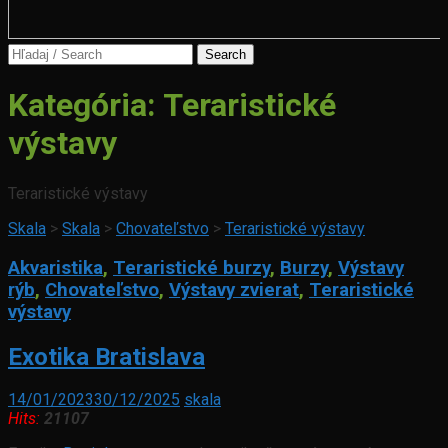
Search
for:
Kategória:
Teraristické
výstavy
Teraristické výstavy
Skala
>
Skala
>
Chovateľstvo
>
Teraristické výstavy
Akvaristika
,
Teraristické burzy
,
Burzy
,
Výstavy
rýb
,
Chovateľstvo
,
Výstavy zvierat
,
Teraristické
výstavy
Exotika Bratislava
14/01/2023
30/12/2025
skala
Hits:
21107