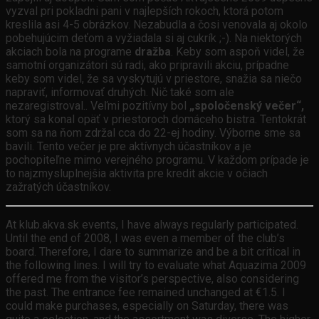
vyzval pri pokladni pani v najlepších rokoch, ktorá potom
kreslila asi 4-5 obrázkov. Nezabudla a čosi venovala aj okolo
pobehujúcim deťom a vyžiadala si aj cukrík ;-). Na niektorých
akciach bola na programe
dražba
. Keby som aspoň videl, že
samotní organizátori sú radi, ako pripravili akciu, prípadne
keby som videl, že sa vyskytujú v priestore, snažia sa niečo
napraviť, informovať druhých. Nič také som ale
nezaregistroval.. Veľmi pozitívny bol
„spoločenský večer“,
ktorý sa konal opäť v priestoroch domáceho bistra. Tentokrát
som sa na ňom zdržal cca do 22-ej hodiny. Výborne sme sa
bavili. Tento večer je pre aktívnych účastníkov a je
pochopiteľne mimo verejného programu. V každom prípade je
to najzmysluplnejšia aktivita pre kredit akcie v očiach
zažratých účastníkov.
At klub.akva.sk events, I have always regularly participated.
Until the end of 2008, I was even a member of the club’s
board. Therefore, I dare to summarize and be a bit critical in
the following lines. I will try to evaluate what Aquazima 2009
offered me from the visitor’s perspective, also considering
the past. The entrance fee remained unchanged at €1.5. I
could make purchases, especially on Saturday, there was