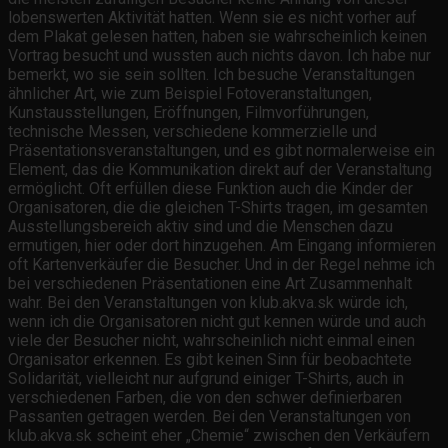
lobenswerten Aktivität hatten. Wenn sie es nicht vorher auf
dem Plakat gelesen hatten, haben sie wahrscheinlich keinen
Vortrag besucht und wussten auch nichts davon. Ich habe nur
bemerkt, wo sie sein sollten. Ich besuche Veranstaltungen
ähnlicher Art, wie zum Beispiel Fotoveranstaltungen,
Kunstausstellungen, Eröffnungen, Filmvorführungen,
technische Messen, verschiedene kommerzielle und
Präsentationsveranstaltungen, und es gibt normalerweise ein
Element, das die Kommunikation direkt auf der Veranstaltung
ermöglicht. Oft erfüllen diese Funktion auch die Kinder der
Organisatoren, die die gleichen T-Shirts tragen, im gesamten
Ausstellungsbereich aktiv sind und die Menschen dazu
ermutigen, hier oder dort hinzugehen. Am Eingang informieren
oft Kartenverkäufer die Besucher. Und in der Regel nehme ich
bei verschiedenen Präsentationen eine Art Zusammenhalt
wahr. Bei den Veranstaltungen von klub.akva.sk würde ich,
wenn ich die Organisatoren nicht gut kennen würde und auch
viele der Besucher nicht, wahrscheinlich nicht einmal einen
Organisator erkennen. Es gibt keinen Sinn für beobachtete
Solidarität, vielleicht nur aufgrund einiger T-Shirts, auch in
verschiedenen Farben, die von den schwer definierbaren
Passanten getragen werden. Bei den Veranstaltungen von
klub.akva.sk scheint eher „Chemie“ zwischen den Verkäufern