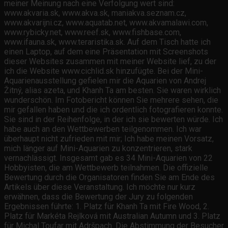
meiner Meinung nach eine Verfolgung wert sind:
www.akvaria.sk, www.akva.sk, maniakva.seznam.cz,
www.akvarijni.cz, www.aquatab.net, www.akvamalawi.com,
www.rybicky.net, www.reef.sk, www.fishbase.com,
www.ifauna.sk, www.teraristika.sk. Auf dem Tisch hatte ich
einen Laptop, auf dem eine Präsentation mit Screenshots
dieser Websites zusammen mit meiner Website lief, zu der
ich die Website www.cichlid.sk hinzufügte. Bei der Mini-
Aquarienausstellung gefielen mir die Aquarien von Andrej
Žitný, alias azeta, und Khanh Ta am besten. Sie waren wirklich
wunderschön. Im Fotobericht können Sie mehrere sehen, die
mir gefallen haben und die ich ordentlich fotografieren konnte.
Sie sind in der Reihenfolge, in der ich sie bewerten würde. Ich
habe auch an den Wettbewerben teilgenommen. Ich war
überhaupt nicht zufrieden mit mir; Ich habe meinen Vorsatz,
mich länger auf Mini-Aquarien zu konzentrieren, stark
vernachlässigt. Insgesamt gab es 34 Mini-Aquarien von 22
Hobbyisten, die am Wettbewerb teilnahmen. Die offizielle
Bewertung durch die Organisatoren finden Sie am Ende des
Artikels über diese Veranstaltung. Ich möchte nur kurz
erwähnen, dass die Bewertung der Jury zu folgenden
Ergebnissen führte: 1. Platz für Khanh Ta mit Fire Wood, 2.
Platz für Markéta Rejlková mit Australian Autumn und 3. Platz
für Michal Toufar mit Adršpach. Die Abstimmung der Besucher