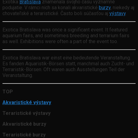
Exotika
Bratislava
znamenala svojho času významné
podujatie. V rámci nich sa konali akvaristické
burzy
, niekedy aj
chovateľské a teraristické. Často boli súčasťou aj
výstavy
.
Exotica Bratislava was once a significant event. It featured
aquarium fairs, and sometimes breeding and terrarium fairs
as well. Exhibitions were often a part of the event too.
Exotica Bratislava war einst eine bedeutende Veranstaltung.
Es fanden Aquaristik-Börsen statt, manchmal auch Zucht- und
Terraristik-Börsen. Oft waren auch Ausstellungen Teil der
Veranstaltung.
TOP
Akvaristické výstavy
Teraristické výstavy
Akvaristické burzy
Teraristické burzy