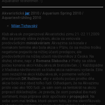
Aquarianer teilnehmen :-).
Akvaristická
jar
2010 / Aquarium Spring 2010 /
Aquarienfrühling 2010
Milan Tichavský
Klub.akva.sk zorganizoval Akvaristickú zimu 21.-22.11.2009.
Ako sa pomaly stáva zvykom, akcia sa venovala
predovšetkým
miniakváriam
. Akvazima sa konala v
rovnakom termíne ako bola akcia v Plzni, čo sa možno trošku
negatívne prejavilo na nižšej účasti predajcov, ale
predovšetkým na nižšej účasti návštevníkov z Česka. Na
druhej strane, napr. z
Romana Slabocha
z Prahy sa stáva
počas konania akcií klubu.akva.sk bratislavčan ;-). Každopádne
z hľadiska návštevnosti sa klubu akcia nadmieru vydarila. Ešte
som nezažil na akcii klubu.akva.sk, v pomerne veľkých
priestoroch
DK Ružinov
, aby v sobotu počas prvého dňa
akcie bolo cez obed toľko ľudí. Odhadujem, že na Akvazimu
prišlo viac ako 900 ľudí. Ja sám som sa tentokrát na akciu
pripravil dôkladnejšie. Je pravda, že som ponúkal iba malý
sortiment, moja príprava skôr spočívala v
propagácii
. Na
sebe som mal
tričko
, ktoré okrem toho, že ma identifikovalo